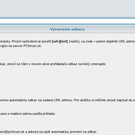
Vytvorenie odkazu
stránky. Prvým spôsobom je použiť
[url=][/url]
značky, za znak = potom doplníte URL adres
zujúci na server PCforum.sk:
odkaz, otvorí sa Vám v novom okne prehliadača odkaz na ktorý smerujete.
ríspevku automaticky odkaz na zadanú URL adresu. Pre ukážku si môžete skúsiť napísať do 
anú e-mailovú adresu podľa príkladu:
port@pcforum.sk a adresa sa opäť automaticky premení na odkaz.