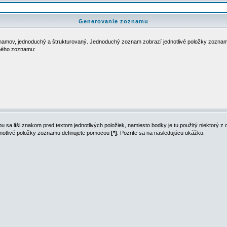
Generovanie zoznamu
namov, jednoduchý a štrukturovaný. Jednoduchý zoznam zobrazí jednotlivé položky zozna
chého zoznamu:
a líši znakom pred textom jednotlivých položiek, namiesto bodky je tu použitý niektorý 
dnotlivé položky zoznamu definujete pomocou
[*]
. Pozrite sa na nasledujúcu ukážku: