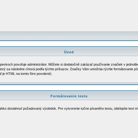
Úvod
pevkoch povoľuje administrátor. Môžete si dodatočně zakázať používanie značiek v jednotli
torý sa následne chová podľa týchto príkazov. Značky Vám umožnia rýchle formátovanie pís
aľ je HTML na tomto fóre povolené).
Formátovanie textu
ahko dosiahnuť požadovaný výsledok. Pre vytvorenie tučne písaného textu, obklopíte text 