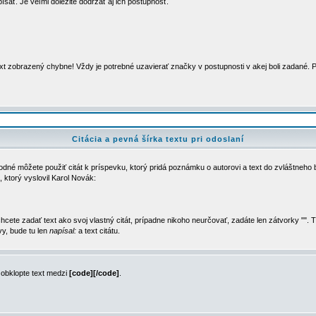
sať. Je veľmi dôležité dodržať aj ich postupnosť.
ext zobrazený chybne! Vždy je potrebné uzavierať značky v postupnosti v akej boli zadané.
Citácia a pevná šírka textu pri odoslaní
dné môžete použiť citát k príspevku, ktorý pridá poznámku o autorovi a text do zvláštneho 
 ktorý vyslovil Karol Novák:
 chcete zadať text ako svoj vlastný citát, prípadne nikoho neurčovať, zadáte len zátvorky "".
vy, bude tu len
napísal:
a text citátu.
 obklopte text medzi
[code][/code]
.