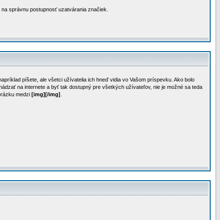
 na správnu postupnosť uzatvárania značiek.
ríklad píšete, ale všetci užívatelia ich hneď vidia vo Vašom príspevku. Ako bolo
zať na internete a byť tak dostupný pre všetkých užívateľov, nie je možné sa teda
obrázku medzi
[img][/img]
.