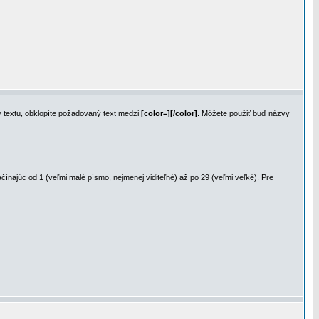
y textu, obklopíte požadovaný text medzi
[color=][/color]
. Môžete použiť buď názvy
ínajúc od 1 (veľmi malé písmo, nejmenej viditeľné) až po 29 (veľmi veľké). Pre