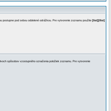
mu postupne pod sebou oddelené odrážkou. Pre vytvorenie zoznamu použite
[list][/list]
z dvoch spôsobov vzostupného označenia položiek zoznamu. Pre vytvorenie