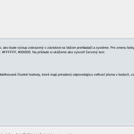
 to, ako bude výstup zobrazený v závislosti na Vašom prehliadači a systéme. Pre zmenu farb
apr. #FFFFFF, #000000. Na príklade si ukážeme ako vytvoriť červený text:
ddefinované číselné hodnoty, ktoré majú priradenú odpovedajúcu veľkosť písma v bodoch, zač