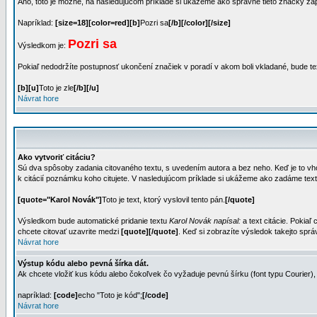
Áno, toto je možné, na nasledujúcom príklade si ukážeme ako správne tieto značky zapí
Napríklad:
[size=18][color=red][b]
Pozri sa
[/b][/color][/size]
Pozri sa
Výsledkom je:
Pokiaľ nedodržíte postupnosť ukončení značiek v poradí v akom boli vkladané, bude t
[b][u]
Toto je zle
[/b][/u]
Návrat hore
Ako vytvoriť citáciu?
Sú dva spôsoby zadania citovaného textu, s uvedením autora a bez neho. Keď je to vho
k citácií poznámku koho citujete. V nasledujúcom príklade si ukážeme ako zadáme text,
[quote="Karol Novák"]
Toto je text, ktorý vyslovil tento pán.
[/quote]
Výsledkom bude automatické pridanie textu
Karol Novák napísal:
a text citácie. Pokiaľ
chcete citovať uzavrite medzi
[quote][/quote]
. Keď si zobrazíte výsledok takejto sprá
Návrat hore
Výstup kódu alebo pevná šírka dát.
Ak chcete vložiť kus kódu alebo čokoľvek čo vyžaduje pevnú šírku (font typu Courier),
napríklad:
[code]
echo "Toto je kód";
[/code]
Návrat hore