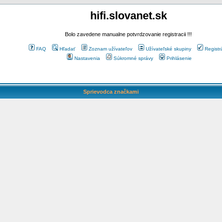
hifi.slovanet.sk
Bolo zavedene manualne potvrdzovanie registracii !!!
FAQ
Hľadať
Zoznam užívateľov
Užívateľské skupiny
Registr
Nastavenia
Súkromné správy
Prihlásenie
Sprievodca značkami