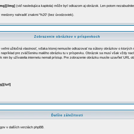
img][/img]
(viď nasledujúca kapitola) môže byť odkazom aj obrázok. Len potom nezabudnite
 medzery nahradiť znakmi '%20' (bez úvodzoviek).
Zobrazenie obrázkov v príspevkoch
veľmi užitočná vlastnosť, vďaka ktorej nemusíte odkazovať na súbory obrázkov o ktorých nap
napríklad pre zväčšeninu malého obrázku tu v príspevku. Obrázok sa musí však vždy nachád
k nim by užívatelia internetu nemali prístup. Pre zobrazenie obrázku musíte uzavřieť URL 
g][/url]
Ďalšie záležitosti
agov v dalších verziách phpBB.