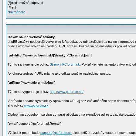
[*]
tretia možná odpoveď
[/list]
Návrat hore
Odkaz na iné webové stránky.
phpBB značky podporujú vytvorenie URL odkazov odkazujúcich sa na iné internetové 
bude slúžiť ako odkaz na uvedenú URL adresu. Pozrite sa na nasledujúcí príklad odka
[url=http://www.pcforum.sk/]
Stránky PCforum.sk
[/url]
Týmto sa vygeneruje odkaz
Stránky PCforum.sk
. Pokiaľ kliknete na tento vytvorený 
Ak chcete zobraziť URL priamo ako odkaz použite nasledujúci postup:
[url]
http://www.pcforum.sk/
[/url]
Týmto sa vygeneruje odkaz
http://www.pcforum.sk/
.
V prípade zadania syntakticky správneho URL aj bez začiatočného http:// do textu p
ako odkaz
www.pcforum.sk
.
Obdobným zpôsobom sa dajú vytvárať aj odkazy na e-mailové adresy, zadajte požadov
[email]
support@pcforum.sk
[/email]
Výsledok potom bude
support@pcforum.sk
alebo môžete zadať v texte príspevku sup