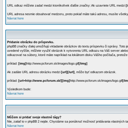
URL odkaz môžete zadať medzi ktorékoľvek ďalšie značky: Ak uzavriete URL medzi
[
URL adresa nesmie obsahovať medzeru, preto pokiaľ máte takú adresu, musíte všetky
Návrat hore
Pridanie obrázku do príspevku.
phpBB značky ďalej umožňujú vkladanie obrázkov do textu príspevku či správy. Toto je 
uvedené vyššie, môžete využiť obrázok k vytvoreniu URL odkazu na Váš server alebo 
odkazovať na súbory, ktoré máte napríklad na lokálnom disku Vášho počítača, pretože 
príklad:
[img]
http://www.pcforum.sk/images/logo.gif
[/img]
Ak zadáte URL adresu obrázku medzi
[url][/url]
, môže byť odkazom obrázok.
príklad:
[url=http://www.pcforum.sk/][img]
http://www.pcforum.sk/images/logo.gif
[/im
Výsledkom bude:
Návrat hore
Môžem si pridať svoje vlastné tágy?
Nie, zatiaľ to v phpBB 2 nejde. Chystáme sa ponúknuť možnosť pridávania vlastných t
Návrat hore