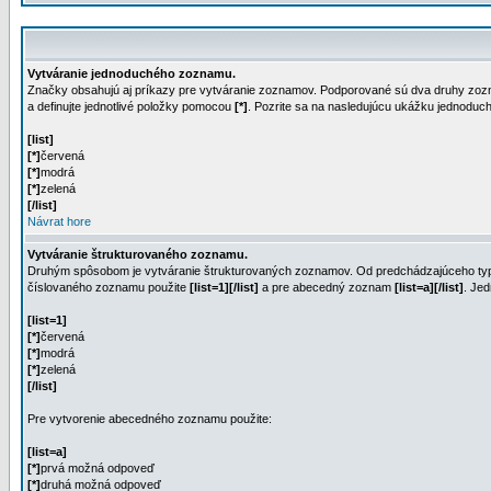
Vytváranie jednoduchého zoznamu.
Značky obsahujú aj príkazy pre vytváranie zoznamov. Podporované sú dva druhy zoz
a definujte jednotlivé položky pomocou
[*]
. Pozrite sa na nasledujúcu ukážku jednodu
[list]
[*]
červená
[*]
modrá
[*]
zelená
[/list]
Návrat hore
Vytváranie štrukturovaného zoznamu.
Druhým spôsobom je vytváranie štrukturovaných zoznamov. Od predchádzajúceho typu s
číslovaného zoznamu použite
[list=1][/list]
a pre abecedný zoznam
[list=a][/list]
. Je
[list=1]
[*]
červená
[*]
modrá
[*]
zelená
[/list]
Pre vytvorenie abecedného zoznamu použite:
[list=a]
[*]
prvá možná odpoveď
[*]
druhá možná odpoveď