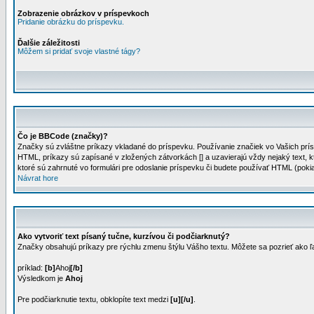
Zobrazenie obrázkov v príspevkoch
Pridanie obrázku do príspevku.
Ďalšie záležitosti
Môžem si pridať svoje vlastné tágy?
Čo je BBCode (značky)?
Značky sú zvláštne príkazy vkladané do príspevku. Používanie značiek vo Vašich prís
HTML, príkazy sú zapísané v zložených zátvorkách [] a uzavierajú vždy nejaký text, k
ktoré sú zahrnuté vo formulári pre odoslanie príspevku či budete používať HTML (poki
Návrat hore
Ako vytvoriť text písaný tučne, kurzívou či podčiarknutý?
Značky obsahujú príkazy pre rýchlu zmenu štýlu Vášho textu. Môžete sa pozrieť ako ľ
príklad:
[b]
Ahoj
[/b]
Výsledkom je
Ahoj
Pre podčiarknutie textu, obklopíte text medzi
[u][/u]
.