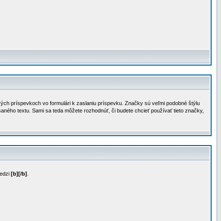
vých príspevkoch vo formulári k zaslaniu príspevku. Značky sú veľmi podobné štýlu
aného textu. Sami sa teda môžete rozhodnúť, či budete chcieť používať tieto značky,
medzi
[b][/b]
.