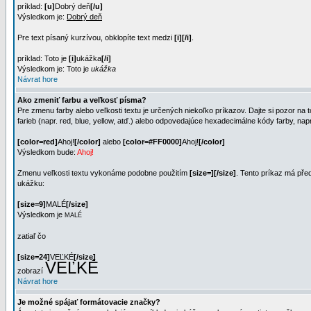
príklad:
[u]
Dobrý deň
[/u]
Výsledkom je:
Dobrý deň
Pre text písaný kurzívou, obklopíte text medzi
[i][/i]
.
príklad: Toto je
[i]
ukážka
[/i]
Výsledkom je: Toto je
ukážka
Návrat hore
Ako zmeniť farbu a veľkosť písma?
Pre zmenu farby alebo veľkosti textu je určených niekoľko príkazov. Dajte si pozor na
farieb (napr. red, blue, yellow, atď.) alebo odpovedajúce hexadecimálne kódy farby, n
[color=red]
Ahoj!
[/color]
alebo
[color=#FF0000]
Ahoj!
[/color]
Výsledkom bude:
Ahoj!
Zmenu veľkosti textu vykonáme podobne použitím
[size=][/size]
. Tento príkaz má pře
ukážku:
[size=9]
MALÉ
[/size]
Výsledkom je
MALÉ
zatiaľ čo
[size=24]
VEĽKÉ
[/size]
VEĽKÉ
zobrazí
Návrat hore
Je možné spájať formátovacie značky?