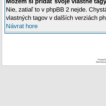
Môžem si pridať svoje vlastné tág
Nie, zatiaľ to v phpBB 2 nejde. Chy
vlastných tagov v dalších verziách p
Návrat hore
Powered 
Slovenský p