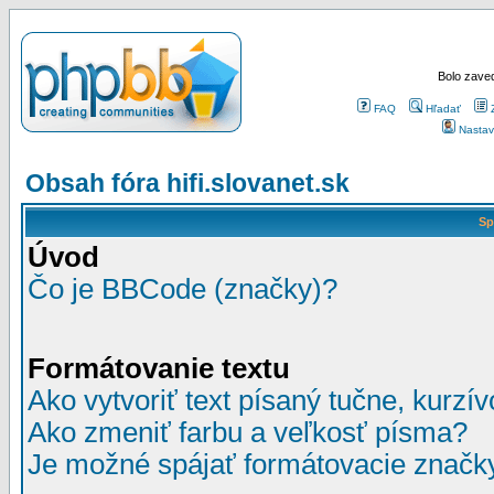
Bolo zaved
FAQ
Hľadať
Nastav
Obsah fóra hifi.slovanet.sk
Sp
Úvod
Čo je BBCode (značky)?
Formátovanie textu
Ako vytvoriť text písaný tučne, kurzí
Ako zmeniť farbu a veľkosť písma?
Je možné spájať formátovacie značk