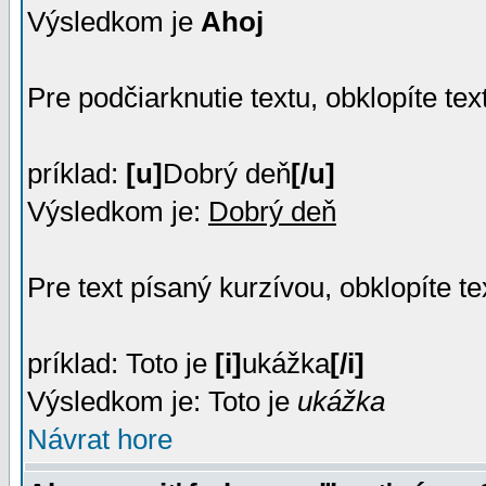
Výsledkom je
Ahoj
Pre podčiarknutie textu, obklopíte te
príklad:
[u]
Dobrý deň
[/u]
Výsledkom je:
Dobrý deň
Pre text písaný kurzívou, obklopíte t
príklad: Toto je
[i]
ukážka
[/i]
Výsledkom je: Toto je
ukážka
Návrat hore