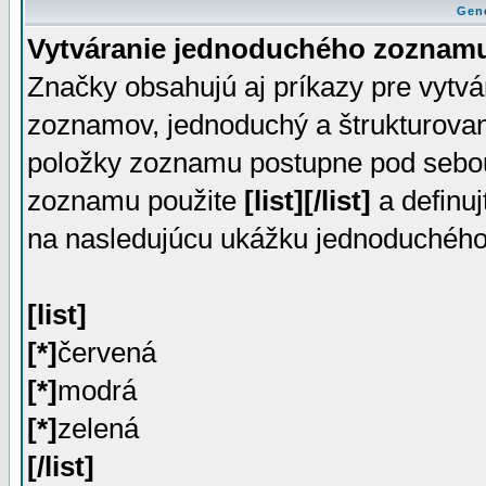
Gen
Vytváranie jednoduchého zoznam
Značky obsahujú aj príkazy pre vytv
zoznamov, jednoduchý a štrukturova
položky zoznamu postupne pod sebou
zoznamu použite
[list][/list]
a definu
na nasledujúcu ukážku jednoduchéh
[list]
[*]
červená
[*]
modrá
[*]
zelená
[/list]