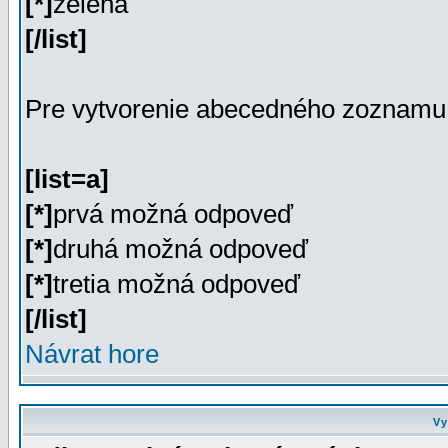
[*]
zelená
[/list]
Pre vytvorenie abecedného zoznamu 
[list=a]
[*]
prvá možná odpoveď
[*]
druhá možná odpoveď
[*]
tretia možná odpoveď
[/list]
Návrat hore
Vy