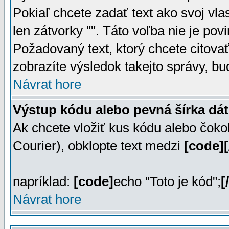
Pokiaľ chcete zadať text ako svoj vla
len zátvorky "". Táto voľba nie je po
Požadovaný text, ktorý chcete citova
zobrazíte výsledok takejto správy, bu
Návrat hore
Výstup kódu alebo pevná šírka dát
Ak chcete vložiť kus kódu alebo čoko
Courier), obklopte text medzi
[code][
napríklad:
[code]
echo "Toto je kód";
[
Návrat hore