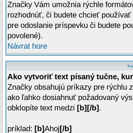
Značky Vám umožnia rýchle formátov
rozhodnúť, či budete chcieť používať 
pre odoslanie príspevku či budete p
povolené).
Návrat hore
Fo
Ako vytvoriť text písaný tučne, ku
Značky obsahujú príkazy pre rýchlu 
ako ľahko dosiahnuť požadovaný výsl
obklopíte text medzi
[b][/b]
.
príklad:
[b]
Ahoj
[/b]