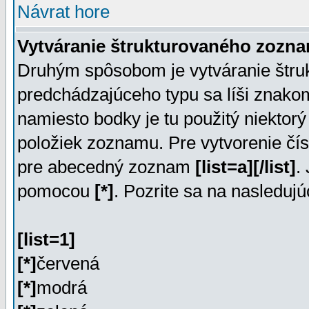
Návrat hore
Vytváranie štrukturovaného zozn
Druhým spôsobom je vytváranie štr
predchádzajúceho typu sa líši znakom
namiesto bodky je tu použitý niekto
položiek zoznamu. Pre vytvorenie č
pre abecedný zoznam
[list=a][/list]
.
pomocou
[*]
. Pozrite sa na nasleduj
[list=1]
[*]
červená
[*]
modrá