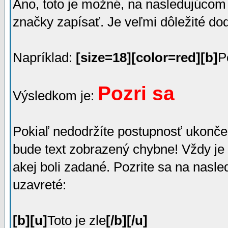
Áno, toto je možné, na nasledujúcom 
značky zapísať. Je veľmi dôležité dod
Napríklad:
[size=18][color=red][b]
P
Pozri sa
Výsledkom je:
Pokiaľ nedodržíte postupnosť ukončen
bude text zobrazený chybne! Vždy je 
akej boli zadané. Pozrite sa na nasl
uzavreté:
[b][u]
Toto je zle
[/b][/u]