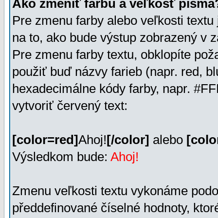
Ako zmeniť farbu a veľkosť písma
Pre zmenu farby alebo veľkosti textu 
na to, ako bude výstup zobrazený v z
Pre zmenu farby textu, obklopíte po
použiť buď názvy farieb (napr. red, b
hexadecimálne kódy farby, napr. #F
vytvoriť červený text:
[color=red]
Ahoj!
[/color]
alebo
[col
Výsledkom bude:
Ahoj!
Zmenu veľkosti textu vykonáme pod
předdefinované číselné hodnoty, kto