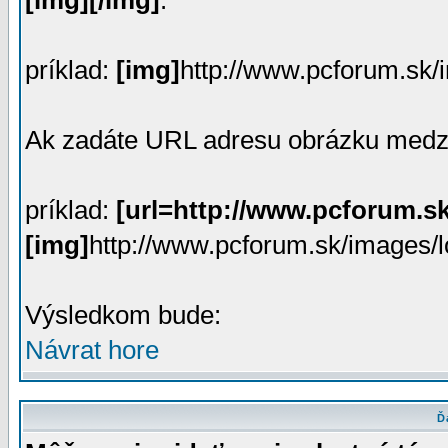
[img][/img]
.
príklad:
[img]
http://www.pcforum.sk/i
Ak zadáte URL adresu obrázku med
príklad:
[url=http://www.pcforum.sk
[img]
http://www.pcforum.sk/images/l
Výsledkom bude:
Návrat hore
Ď