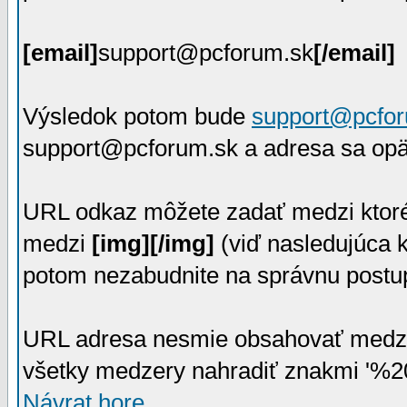
[email]
support@pcforum.sk
[/email]
Výsledok potom bude
support@pcfo
support@pcforum.sk a adresa sa opä
URL odkaz môžete zadať medzi ktoré
medzi
[img][/img]
(viď nasledujúca 
potom nezabudnite na správnu postup
URL adresa nesmie obsahovať medzer
všetky medzery nahradiť znakmi '%20
Návrat hore