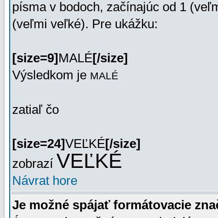
písma v bodoch, začínajúc od 1 (veľm
(veľmi veľké). Pre ukážku:
[size=9]
MALÉ
[/size]
Výsledkom je
MALÉ
zatiaľ čo
[size=24]
VEĽKÉ
[/size]
VEĽKÉ
zobrazí
Návrat hore
Je možné spájať formátovacie zn