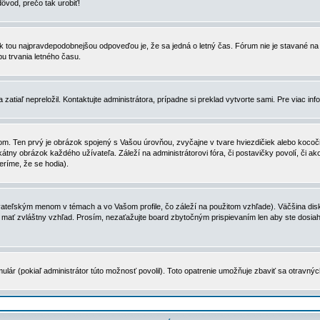
dôvod, prečo tak urobiť!
, tak tou najpravdepodobnejšou odpoveďou je, že sa jedná o letný čas. Fórum nie je stavané
u trvania letného času.
zatiaľ nepreložil. Kontaktujte administrátora, prípadne si preklad vytvorte sami. Pre viac in
. Ten prvý je obrázok spojený s Vašou úrovňou, zvyčajne v tvare hviezdičiek alebo kocočiek
tny obrázok každého užívateľa. Záleží na administrátorovi fóra, či postavičky povolí, či ak
eríme, že se hodia).
ateľským menom v témach a vo Vašom profile, čo záleží na použitom vzhľade). Väčšina disk
ôže mať zvláštny vzhľad. Prosím, nezaťažujte board zbytočným prispievaním len aby ste dosi
ulár (pokiaľ administrátor túto možnosť povolil). Toto opatrenie umožňuje zbaviť sa otravný