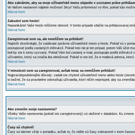
Ako zabránim, aby sa moje užívateľské meno objavilo v zozname práve prihlás
Vo Vašom nastavení nájdete možnosť
Skryť Vašu prítomnosť vo fóre
, pokiaľ túto mož
Návrat hore
Zabudol som heslo!
Nepanikárte! Vaše heslo môžeme obnovit. V tomto prípade stlačte na prihlasovacej strá
Návrat hore
Zaregistroval som sa, ale nemôžem sa prihlásiť!
Najskôr skontrolujte, že zadávate správne užívateľské meno a heslo. Pokiaľ sú v poria
postupovať podľa zaslaných inštrukcií. Pokiaľ toto nie je ten prípad, potom Váš účet mu
boli by ste k tomu vyzvaný. Pokiaľ Vám bol zaslaný e-mail, postupujte podľa inštrukcií
užívateľov, ktorý sa snažia iba obťažovať. Pokiaľ si ste istí, že e-mailová adresa, ktorú 
Návrat hore
V minulosti som sa zaregistroval, avšak teraz sa nemôžem prihlásiť!
Najpravdepodobnejšie dôvody: zadali ste chybné uživateľské meno alebo heslo (skontroluj
to bežné, že sa pravidelne odstraňujú užívatelia, ktorí ničím neprispeli, aby sa zmenši
Návrat hore
Ako zmením svoje nastavenia?
Všetky Vaše nastavenia (pokiaľ ste zaregistrovaný) sú uložené v databáze. Ku zmene s
Návrat hore
Časy sú chybné!
Časy sú takmer vždy v poriadku, avšak to, čo vidíte sú časy zobrazené v inom časo