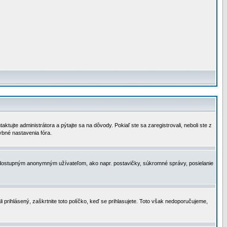
tujte administrátora a pýtajte sa na dôvody. Pokiaľ ste sa zaregistrovali, neboli ste z
ybné nastavenia fóra.
 nedostupným anonymným užívateľom, ako napr. postavičky, súkromné správy, posielanie
i prihlásený, zaškrtnite toto políčko, keď se prihlasujete. Toto však nedoporučujeme,