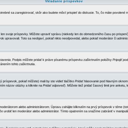
Vkladanie príspevkov
trebné sa zaregistrovať, skôr ako budete môcť prispieť do diskusie. To, čo máte povolené m
 len svoje príspevky. Môžete upraviť správu (niekedy len do obmedzeného času po prispení) 
k upravovali. Toto sa neobjaví, pokiaľ nikto neodpovedal, alebo pokiaľ moderátor či adminis
tavenia
. Podpis môžete pridať k práve písanému príspevku zaškrtnutím položky
Pripojiť po
ánením tohto zaškrtnutia.
 príspevok, pokiaľ môžete) mali by ste vidieť tlačítko
Pridať hlasovanie
pod hlavným oknom n
ním názov otázky a kliknite na
Pridať odpoveď
). Môžete tiež pridať časový limit pre anket
erátorom alebo administrátorom. Úpravu zahájite kliknutím na prvý príspevok v téme (toto 
e urobiť len moderátor alebo administrátor. Tímto opatrením sa snažíme zabrániť v manipulá