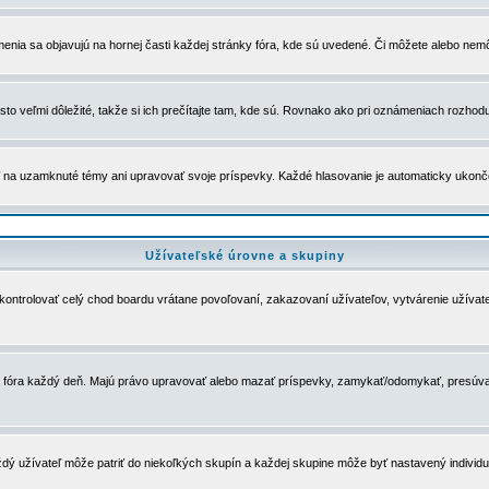
menia sa objavujú na hornej časti každej stránky fóra, kde sú uvedené. Či môžete alebo nemô
to veľmi dôležité, takže si ich prečítajte tam, kde sú. Rovnako ako pri oznámeniach rozhoduje
a uzamknuté témy ani upravovať svoje príspevky. Každé hlasovanie je automaticky ukon
Užívateľské úrovne a skupiny
u kontrolovať celý chod boardu vrátane povoľovaní, zakazovaní užívateľov, vytvárenie užíva
 chod fóra každý deň. Majú právo upravovať alebo mazať príspevky, zamykať/odomykať, presúva
dý užívateľ môže patriť do niekoľkých skupín a každej skupine môže byť nastavený individuá