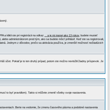
lásený.
a klikli ste pri registrácii na odkaz
... a je mi menej ako 13 rokov
, budete musieť
, alebo administrátorom pred tým, ako sa budete môcť prihlásiť. Keď ste sa registrovali,
e platná. Jednym z dôvodov, prečo sa aktivácia používa, je zmenšiť možnosť
nežiadúcich
Váš účet. Pokiaľ je to ten druhý prípad, potom ste možno nevložili žiadny príspevok. Je
emusí to byť pravidlom). Takto si môžete zmeniť všetky svoje nastavenia.
 nastaveniach. Berte na vedomie, že zmenu časového pásma a podobné nastavenia