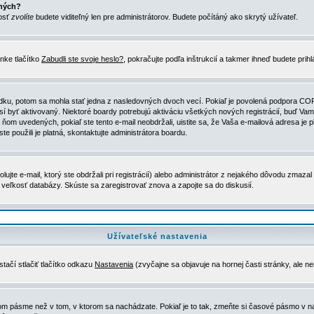
ených?
nosť
zvolíte
budete viditeľný len pre administrátorov. Budete počítáný ako skrytý užívateľ.
nke tlačítko
Zabudli ste svoje heslo?
, pokračujte podľa inštrukcií a takmer ihneď budete prih
dku, potom sa mohla stať jedna z nasledovných dvoch vecí. Pokiaľ je povolená podpora COPPA 
sí byť aktivovaný. Niektoré boardy potrebujú aktiváciu všetkých nových registrácií, buď Vami
 v ňom uvedených, pokiaľ ste tento e-mail neobdržali, uistite sa, že Vaša e-mailová adresa j
ste použili je platná, skontaktujte administrátora boardu.
te e-mail, ktorý ste obdržali pri registrácií) alebo administrátor z nejakého dôvodu zmazal 
la veľkosť databázy. Skúste sa zaregistrovať znova a zapojte sa do diskusií.
Užívateľské nastavenia
tačí stlačiť tlačítko odkazu
Nastavenia
(zvyčajne sa objavuje na hornej časti stránky, ale n
vom pásme než v tom, v ktorom sa nachádzate. Pokiaľ je to tak, zmeňte si časové pásmo v