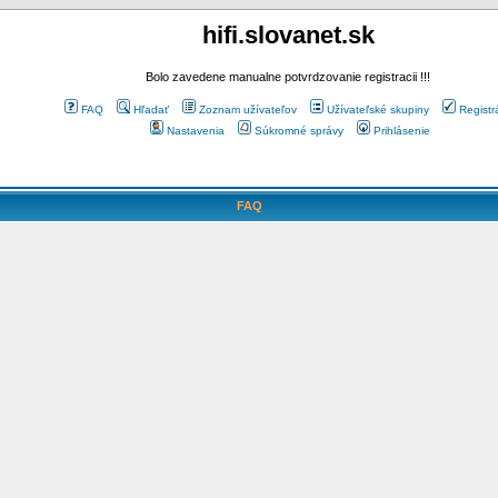
hifi.slovanet.sk
Bolo zavedene manualne potvrdzovanie registracii !!!
FAQ
Hľadať
Zoznam užívateľov
Užívateľské skupiny
Registr
Nastavenia
Súkromné správy
Prihlásenie
FAQ