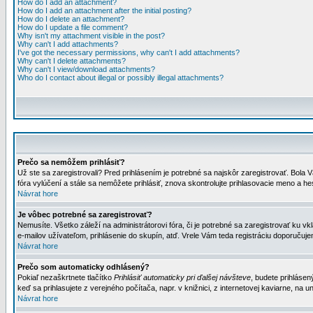
How do I add an attachment?
How do I add an attachment after the initial posting?
How do I delete an attachment?
How do I update a file comment?
Why isn't my attachment visible in the post?
Why can't I add attachments?
I've got the necessary permissions, why can't I add attachments?
Why can't I delete attachments?
Why can't I view/download attachments?
Who do I contact about illegal or possibly illegal attachments?
Prečo sa nemôžem prihlásiť?
Už ste sa zaregistrovali? Pred prihlásením je potrebné sa najskôr zaregistrovať. Bola V
fóra vylúčení a stále sa nemôžete prihlásiť, znova skontrolujte prihlasovacie meno a h
Návrat hore
Je vôbec potrebné sa zaregistrovať?
Nemusíte. Všetko záleží na administrátorovi fóra, či je potrebné sa zaregistrovať k
e-mailov užívateľom, prihlásenie do skupín, atď. Vrele Vám teda registráciu doporučujem
Návrat hore
Prečo som automaticky odhlásený?
Pokiaľ nezaškrtnete tlačítko
Prihlásiť automaticky pri ďalšej návšteve
, budete prihlásen
keď sa prihlasujete z verejného počítača, napr. v knižnici, z internetovej kaviarne, na un
Návrat hore