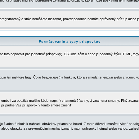
u, či prispievaniu atď. potrebujete zvláštnu autorizáciu, ktorú môže poskytnúť len moderátor 
e zaregistrovaný a stále nemôžete hlasovať, pravdepodobne nemáte oprávnený prístup alebo 
Formátovanie a typy príspevkov
e toto nepovoliť pre jednotlivé príspevky). BBCode sám o sebe je podobný štýlu HTML, tagy
gujú len niektoré tagy. Čo je
bezpečnostná
funkcia, ktorá zamedzí zneužitiu alebo zničeniu 
zu emócií za použitia malého kódu, napr. :) znamená šťastný, :( znamená smutný. Plný zozna
e prípadne Váš príspevok v tomto smere zmeniť.
 žiadna funkcia k nahratiu obrázkov priamo na board. Z tohto dôvodu musíte uviesť na taký
ca) alebo obrázky za preverujúcimi mechanizmami, napr. schránky hotmail alebo yahoo, zahe