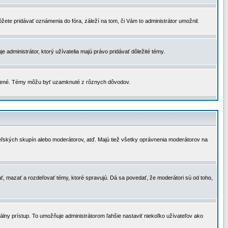
žete pridávať oznámenia do fóra, záleží na tom, či Vám to administrátor umožnil.
 administrátor, ktorý užívatelia majú právo pridávať dôležité témy.
čené. Témy môžu byť uzamknuté z rôznych dôvodov.
teľských skupín alebo moderátorov, atď. Majú tiež všetky oprávnenia moderátorov na
ť, mazať a rozdeľovať témy, ktoré spravujú. Dá sa povedať, že moderátori sú od toho,
lny prístup. To umožňuje administrátorom ľahšie nastaviť niekoľko užívateľov ako