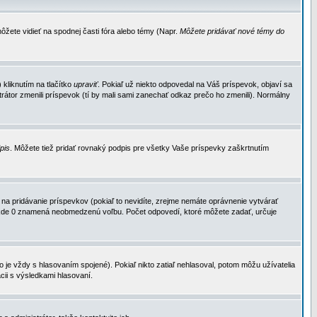
ôžete vidieť na spodnej časti fóra alebo témy (Napr.
Môžete pridávať nové témy do
kliknutím na tlačítko
upraviť
. Pokiaľ už niekto odpovedal na Váš príspevok, objaví sa
trátor zmenili príspevok (tí by mali sami zanechať odkaz prečo ho zmenili). Normálny
dpis
. Môžete tiež pridať rovnaký podpis pre všetky Vaše príspevky zaškrtnutím
a pridávanie príspevkov (pokiaľ to nevidíte, zrejme nemáte oprávnenie vytvárať
u, kde 0 znamená neobmedzenú voľbu. Počet odpovedí, ktoré môžete zadať, určuje
je vždy s hlasovaním spojené). Pokiaľ nikto zatiaľ nehlasoval, potom môžu užívatelia
cii s výsledkami hlasovaní.