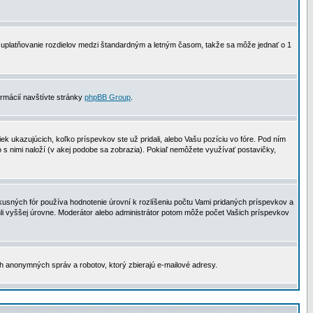
 na uplatňovanie rozdielov medzi štandardným a letným časom, takže sa môže jednať o 1
formácií navštívte stránky
phpBB Group
.
 ukazujúcich, koľko príspevkov ste už pridali, alebo Vašu pozíciu vo fóre. Pod ním
o s nimi naloží (v akej podobe sa zobrazia). Pokiaľ nemôžete využívať postavičky,
usných fór používa hodnotenie úrovní k rozlíšeniu počtu Vami pridaných príspevkov a
ahli vyššej úrovne. Moderátor alebo administrátor potom môže počet Vašich príspevkov
ch anonymných správ a robotov, ktorý zbierajú e-mailové adresy.