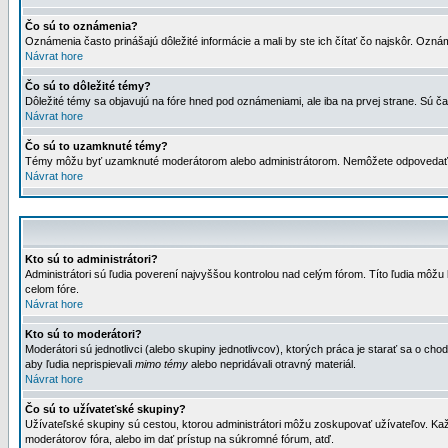
Čo sú to oznámenia?
Oznámenia často prinášajú dôležité informácie a mali by ste ich čítať čo najskôr. Ozná
Návrat hore
Čo sú to dôležité témy?
Dôležité témy sa objavujú na fóre hned pod oznámeniami, ale iba na prvej strane. Sú čas
Návrat hore
Čo sú to uzamknuté témy?
Témy môžu byť uzamknuté moderátorom alebo administrátorom. Nemôžete odpovedať n
Návrat hore
Kto sú to administrátori?
Administrátori sú ľudia poverení najvyššou kontrolou nad celým fórom. Títo ľudia môž
celom fóre.
Návrat hore
Kto sú to moderátori?
Moderátori sú jednotlivci (alebo skupiny jednotlivcov), ktorých práca je starať sa o
aby ľudia neprispievali
mimo témy
alebo nepridávali otravný materiál.
Návrat hore
Čo sú to užívateťské skupiny?
Užívateľské skupiny sú cestou, ktorou administrátori môžu zoskupovať užívateľov. Kaž
moderátorov fóra, alebo im dať prístup na súkromné fórum, atď.