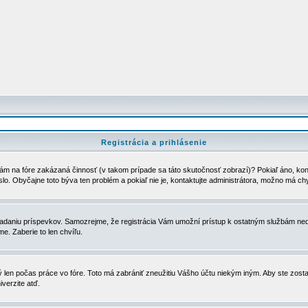
Registrácia a prihlásenie
ám na fóre zakázaná činnosť (v takom prípade sa táto skutočnosť zobrazí)? Pokiaľ áno, kontak
eslo. Obyčajne toto býva ten problém a pokiaľ nie je, kontaktujte administrátora, možno má ch
u vkladaniu príspevkov. Samozrejme, že registrácia Vám umožní prístup k ostatným službám
e. Zaberie to len chvíľu.
ý len počas práce vo fóre. Toto má zabrániť zneužitiu Vášho účtu niekým iným. Aby ste zostal
iverzite atď.