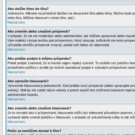
Ako vložím tému do fóra?
Jednoucho. Kliknete na príslušné tlačítko na obrazovke fóra alebo témy. Možno bude po
tohto fóra, Môžete hlasovať v tomto fóre, atd.
).
Návrat hore
Ako zmením alebo zmažem príspevok?
V prípade, že nie ste moderátor alebo administrátor, tak môžete upravovať alebo mazať
Vám malinký výstup textíku pod príspevkom, ktorý ukazuje, koľkokrát ste tento príspevo
užívatelia nemôžu príspevok zmazať, pokiaľ naň niekto už odpovedal.
Návrat hore
Ako pridám podpis k môjmu príspevku?
Pridať podpis znamená, že si musíte najprv nejaký vytvoriť. To urobíte cez položku
Nas
príslušného políčka v profile (je možné nepridávať podpis k vybratým príspevkom odstr
Návrat hore
Ako vytvorím hlasovanie?
Vytvorenie hlasovania je jednoduché. Keď pridáte nový príspevok (alebo upravujete prvý
ankety). Mali by ste zadať názov ankety a potom aspoň dve možnosti (nastavte napísa
administrátor boardu.
Návrat hore
Ako zmením alebo zmažem hlasovanie?
Je to rovnaké ako s príspevkami, hlasovania môžu byť editované pôvodným autorom, mod
vymazať alebo zmeniť položku v hlasovaní, v prípade už uskutočnenej voľby to tak môž
Návrat hore
Prečo sa nemôžem dostať k fóru?