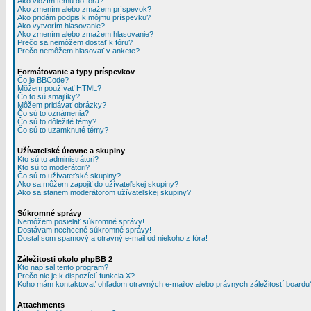
Ako vložím tému do fóra?
Ako zmením alebo zmažem príspevok?
Ako pridám podpis k môjmu príspevku?
Ako vytvorím hlasovanie?
Ako zmením alebo zmažem hlasovanie?
Prečo sa nemôžem dostať k fóru?
Prečo nemôžem hlasovať v ankete?
Formátovanie a typy príspevkov
Čo je BBCode?
Môžem používať HTML?
Čo to sú smajlíky?
Môžem pridávať obrázky?
Čo sú to oznámenia?
Čo sú to dôležité témy?
Čo sú to uzamknuté témy?
Užívateľské úrovne a skupiny
Kto sú to administrátori?
Kto sú to moderátori?
Čo sú to užívateťské skupiny?
Ako sa môžem zapojiť do užívateľskej skupiny?
Ako sa stanem moderátorom užívateľskej skupiny?
Súkromné správy
Nemôžem posielať súkromné správy!
Dostávam nechcené súkromné správy!
Dostal som spamový a otravný e-mail od niekoho z fóra!
Záležitosti okolo phpBB 2
Kto napísal tento program?
Prečo nie je k dispozícií funkcia X?
Koho mám kontaktovať ohľadom otravných e-mailov alebo právnych záležitostí boardu
Attachments