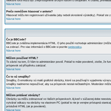
Niektoré fóra môžu byť zneprístupnené určitým ľuďom či skupinám. K čítaniu, prehliadani
Návrat hore
Prečo nemôžem hlasovať v ankete?
Hlasovať môžu len registrovaní užívatelia (aby neboli skreslené výsledky). Pokiaľ st
Návrat hore
Čo je BBCode?
BBCode je zvláštna implementácia HTML. O jeho použití rozhoduje administrátor (môžet
sa zobrazí. Pre viac informácií o BBCode si pozrite
sprievodcu
.
Návrat hore
Môžem používať HTML?
To závisí na tom, či Vám to administrátor povolí. Pokiaľ to máte povolené, zistíte, že fun
príspevok od příspěvku zakázať.
Návrat hore
Čo to sú smajlíky?
Smajlíky, či emotikony sú malé grafické obrázky, ktoré sa používají k vyjadreniu výra
smajlíky nadmerne nepoužívať, aby sa príspevok nestal nečitateľným. Moderátor môž
Návrat hore
Môžem pridávať obrázky?
Obrázky sa môžu zobrazovať vo Vašich príspevkoch. Aj keď v súčasnej dobe neexistuje
vytvárať odkazy na obrázky na vlastnom PC (pokiaľ to nie je verejne prístupná stani
príslušné HTML (ak je povolené).
Návrat hore