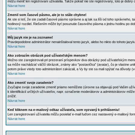
môžu meniť len registrovaní uživatelia. Takže pokiaľ nie ste registrovaný, toto je dobrý 
Návrat hore
Zmenil som časové pásmo, ale je to stále chybne!
Ak ste si istí, že ste zadali časové pásmo správne a aj tak sa líši od toho správneho
hodinový rozdiel. Riešením môže byť posunutie časového pásma o jednu hodinu po dob
Návrat hore
Môj jazyk nie je na zozname!
Pravdepodobne administrátor nenainštaloval tento jazyk, alebo ho nikto do tohoto jazyka 
Návrat hore
Ako zobrazím obrázok pod užívateľským menom?
Možno ste zaregistrovali pri prezeraní príspevkov dva obrázky pod užívateľským menom
sa môže nachádzať väčší obrázok, známy ako "postavička" (avatar), čo je vlastne uniká
potom práve vtedy toto administrátori zakázali, a Vy by ste sa mali spýtať na dôvody (v
Návrat hore
Ako zmeniť svoje zaradenie?
Zvyčajne svoje zaradenie zmeniť priamo nemôžete (úrovne sa objavujú pod Vašim užív
k identifikácií určitých užívateľov, napr. označenie moderátorov a administrátorov m
znížiť.
Návrat hore
Keď kliknem na e-mailový odkaz užívateľa, som vyzvaný k prihláseniu!
Len zaregistrovaní užívatelia môžu posielať e-mail ľuďom cez nastavený e-mailový form
Návrat hore