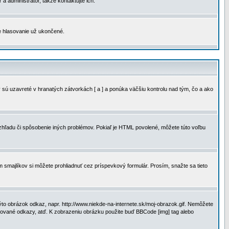
a administrátor, takže kontaktujte ich.
je hlasovanie už ukončené.
 sú uzavreté v hranatých zátvorkách [ a ] a ponúka väčšiu kontrolu nad tým, čo a ako
vzhľadu či spôsobenie iných problémov. Pokiaľ je HTML povolené, môžete túto voľbu
m smajlíkov si môžete prohliadnuť cez príspevkový formulár. Prosím, snažte sa tieto
to obrázok odkaz, napr. http://www.niekde-na-internete.sk/moj-obrazok.gif. Nemôžete
slované odkazy, atď. K zobrazeniu obrázku použite buď BBCode [img] tag alebo