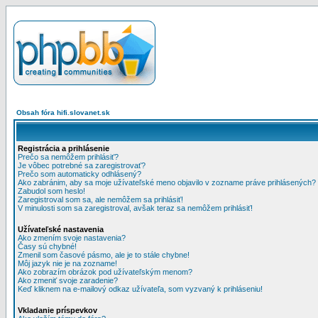
Obsah fóra hifi.slovanet.sk
Registrácia a prihlásenie
Prečo sa nemôžem prihlásiť?
Je vôbec potrebné sa zaregistrovať?
Prečo som automaticky odhlásený?
Ako zabránim, aby sa moje užívateľské meno objavilo v zozname práve prihlásených?
Zabudol som heslo!
Zaregistroval som sa, ale nemôžem sa prihlásiť!
V minulosti som sa zaregistroval, avšak teraz sa nemôžem prihlásiť!
Užívateľské nastavenia
Ako zmením svoje nastavenia?
Časy sú chybné!
Zmenil som časové pásmo, ale je to stále chybne!
Môj jazyk nie je na zozname!
Ako zobrazím obrázok pod užívateľským menom?
Ako zmeniť svoje zaradenie?
Keď kliknem na e-mailový odkaz užívateľa, som vyzvaný k prihláseniu!
Vkladanie príspevkov