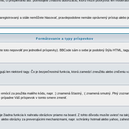
u, či prispievaniu atď. potrebujete zvláštnu autorizáciu, ktorú môže poskytnúť len moderátor 
e zaregistrovaný a stále nemôžete hlasovať, pravdepodobne nemáte oprávnený prístup alebo 
Formátovanie a typy príspevkov
e toto nepovoliť pre jednotlivé príspevky). BBCode sám o sebe je podobný štýlu HTML, tagy
gujú len niektoré tagy. Čo je
bezpečnostná
funkcia, ktorá zamedzí zneužitiu alebo zničeniu 
zu emócií za použitia malého kódu, napr. :) znamená šťastný, :( znamená smutný. Plný zozna
e prípadne Váš príspevok v tomto smere zmeniť.
 žiadna funkcia k nahratiu obrázkov priamo na board. Z tohto dôvodu musíte uviesť na taký
ca) alebo obrázky za preverujúcimi mechanizmami, napr. schránky hotmail alebo yahoo, zahe