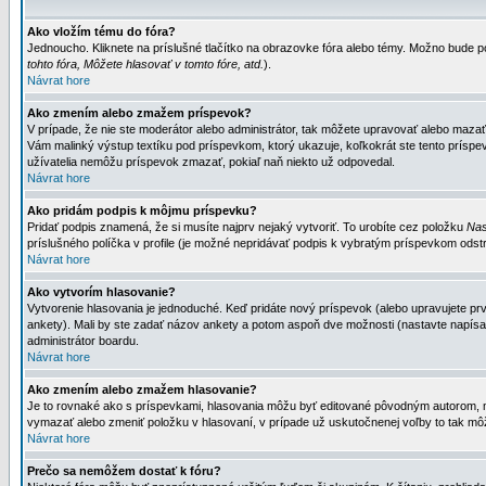
Ako vložím tému do fóra?
Jednoucho. Kliknete na príslušné tlačítko na obrazovke fóra alebo témy. Možno bude po
tohto fóra, Môžete hlasovať v tomto fóre, atd.
).
Návrat hore
Ako zmením alebo zmažem príspevok?
V prípade, že nie ste moderátor alebo administrátor, tak môžete upravovať alebo mazať
Vám malinký výstup textíku pod príspevkom, ktorý ukazuje, koľkokrát ste tento príspevo
užívatelia nemôžu príspevok zmazať, pokiaľ naň niekto už odpovedal.
Návrat hore
Ako pridám podpis k môjmu príspevku?
Pridať podpis znamená, že si musíte najprv nejaký vytvoriť. To urobíte cez položku
Nas
príslušného políčka v profile (je možné nepridávať podpis k vybratým príspevkom odstr
Návrat hore
Ako vytvorím hlasovanie?
Vytvorenie hlasovania je jednoduché. Keď pridáte nový príspevok (alebo upravujete prvý
ankety). Mali by ste zadať názov ankety a potom aspoň dve možnosti (nastavte napísa
administrátor boardu.
Návrat hore
Ako zmením alebo zmažem hlasovanie?
Je to rovnaké ako s príspevkami, hlasovania môžu byť editované pôvodným autorom, mod
vymazať alebo zmeniť položku v hlasovaní, v prípade už uskutočnenej voľby to tak môž
Návrat hore
Prečo sa nemôžem dostať k fóru?