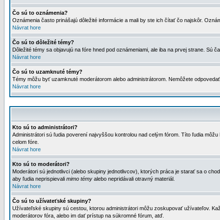
Čo sú to oznámenia?
Oznámenia často prinášajú dôležité informácie a mali by ste ich čítať čo najskôr. Ozná
Návrat hore
Čo sú to dôležité témy?
Dôležité témy sa objavujú na fóre hned pod oznámeniami, ale iba na prvej strane. Sú čas
Návrat hore
Čo sú to uzamknuté témy?
Témy môžu byť uzamknuté moderátorom alebo administrátorom. Nemôžete odpovedať n
Návrat hore
Kto sú to administrátori?
Administrátori sú ľudia poverení najvyššou kontrolou nad celým fórom. Títo ľudia môž
celom fóre.
Návrat hore
Kto sú to moderátori?
Moderátori sú jednotlivci (alebo skupiny jednotlivcov), ktorých práca je starať sa o
aby ľudia neprispievali
mimo témy
alebo nepridávali otravný materiál.
Návrat hore
Čo sú to užívateťské skupiny?
Užívateľské skupiny sú cestou, ktorou administrátori môžu zoskupovať užívateľov. Kaž
moderátorov fóra, alebo im dať prístup na súkromné fórum, atď.