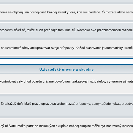
menia sa objavujú na hornej časti každej stránky fóra, kde sú uvedené. Či môžete alebo nemô
to veľmi dôležité, takže si ich prečítajte tam, kde sú. Rovnako ako pri oznámeniach rozhoduje
a uzamknuté témy ani upravovať svoje príspevky. Každé hlasovanie je automaticky ukon
Užívateľské úrovne a skupiny
u kontrolovať celý chod boardu vrátane povoľovaní, zakazovaní užívateľov, vytvárenie užíva
 chod fóra každý deň. Majú právo upravovať alebo mazať príspevky, zamykať/odomykať, presúva
dý užívateľ môže patriť do niekoľkých skupín a každej skupine môže byť nastavený individuá