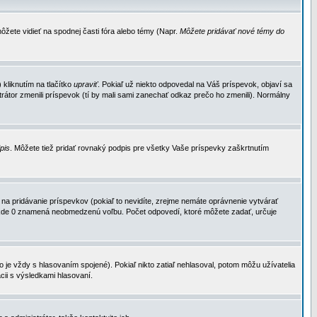
ôžete vidieť na spodnej časti fóra alebo témy (Napr.
Môžete pridávať nové témy do
kliknutím na tlačítko
upraviť
. Pokiaľ už niekto odpovedal na Váš príspevok, objaví sa
trátor zmenili príspevok (tí by mali sami zanechať odkaz prečo ho zmenili). Normálny
dpis
. Môžete tiež pridať rovnaký podpis pre všetky Vaše príspevky zaškrtnutím
a pridávanie príspevkov (pokiaľ to nevidíte, zrejme nemáte oprávnenie vytvárať
u, kde 0 znamená neobmedzenú voľbu. Počet odpovedí, ktoré môžete zadať, určuje
je vždy s hlasovaním spojené). Pokiaľ nikto zatiaľ nehlasoval, potom môžu užívatelia
cii s výsledkami hlasovaní.