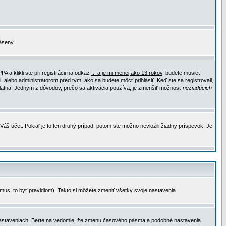
lásený.
a klikli ste pri registrácii na odkaz
... a je mi menej ako 13 rokov
, budete musieť
, alebo administrátorom pred tým, ako sa budete môcť prihlásiť. Keď ste sa registrovali,
e platná. Jednym z dôvodov, prečo sa aktivácia používa, je zmenšiť možnosť
nežiadúcich
Váš účet. Pokiaľ je to ten druhý prípad, potom ste možno nevložili žiadny príspevok. Je
emusí to byť pravidlom). Takto si môžete zmeniť všetky svoje nastavenia.
 nastaveniach. Berte na vedomie, že zmenu časového pásma a podobné nastavenia