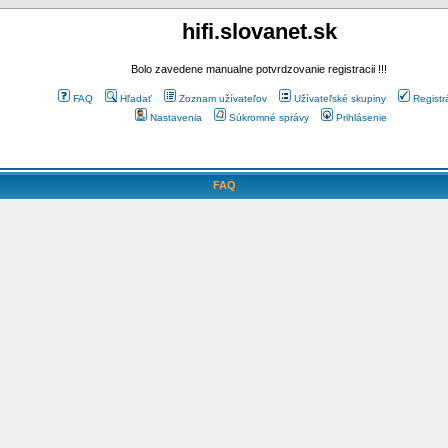
hifi.slovanet.sk
Bolo zavedene manualne potvrdzovanie registracii !!!
FAQ
Hľadať
Zoznam užívateľov
Užívateľské skupiny
Registr
Nastavenia
Súkromné správy
Prihlásenie
FAQ