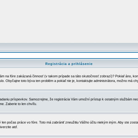
Registrácia a prihlásenie
ám na fóre zakázaná činnosť (v takom prípade sa táto skutočnosť zobrazí)? Pokiaľ áno, kontak
eslo. Obyčajne toto býva ten problém a pokiaľ nie je, kontaktujte administrátora, možno má ch
u vkladaniu príspevkov. Samozrejme, že registrácia Vám umožní prístup k ostatným službám
e. Zaberie to len chvíľu.
ý len počas práce vo fóre. Toto má zabrániť zneužitiu Vášho účtu niekým iným. Aby ste zostal
iverzite atď.