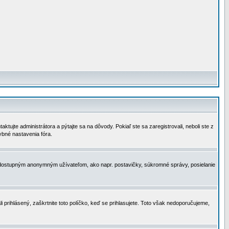
tujte administrátora a pýtajte sa na dôvody. Pokiaľ ste sa zaregistrovali, neboli ste z
ybné nastavenia fóra.
 nedostupným anonymným užívateľom, ako napr. postavičky, súkromné správy, posielanie
i prihlásený, zaškrtnite toto políčko, keď se prihlasujete. Toto však nedoporučujeme,