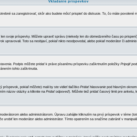
Vkladanie príspevkov
trebné sa zaregistrovať, skôr ako budete môcť prispieť do diskusie. To, čo máte povolené m
 len svoje príspevky. Môžete upraviť správu (niekedy len do obmedzeného času po prispení) 
k upravovali. Toto sa neobjaví, pokiaľ nikto neodpovedal, alebo pokiaľ moderátor či adminis
tavenia
. Podpis môžete pridať k práve písanému príspevku zaškrtnutím položky
Pripojiť po
ánením tohto zaškrtnutia.
 príspevok, pokiaľ môžete) mali by ste vidieť tlačítko
Pridať hlasovanie
pod hlavným oknom n
ním názov otázky a kliknite na
Pridať odpoveď
). Môžete tiež pridať časový limit pre anket
erátorom alebo administrátorom. Úpravu zahájite kliknutím na prvý príspevok v téme (toto 
e urobiť len moderátor alebo administrátor. Tímto opatrením sa snažíme zabrániť v manipulá