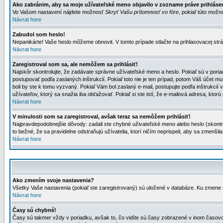
Ako zabránim, aby sa moje užívateľské meno objavilo v zozname práve prihlás
Vo Vašom nastavení nájdete možnosť
Skryť Vašu prítomnosť vo fóre
, pokiaľ túto mož
Návrat hore
Zabudol som heslo!
Nepanikárte! Vaše heslo môžeme obnovit. V tomto prípade stlačte na prihlasovacej strá
Návrat hore
Zaregistroval som sa, ale nemôžem sa prihlásiť!
Najskôr skontrolujte, že zadávate správne užívateľské meno a heslo. Pokiaľ sú v poria
postupovať podľa zaslaných inštrukcií. Pokiaľ toto nie je ten prípad, potom Váš účet mu
boli by ste k tomu vyzvaný. Pokiaľ Vám bol zaslaný e-mail, postupujte podľa inštrukcií
užívateľov, ktorý sa snažia iba obťažovať. Pokiaľ si ste istí, že e-mailová adresa, ktorú 
Návrat hore
V minulosti som sa zaregistroval, avšak teraz sa nemôžem prihlásiť!
Najpravdepodobnejšie dôvody: zadali ste chybné uživateľské meno alebo heslo (skontroluj
to bežné, že sa pravidelne odstraňujú užívatelia, ktorí ničím neprispeli, aby sa zmenši
Návrat hore
Ako zmením svoje nastavenia?
Všetky Vaše nastavenia (pokiaľ ste zaregistrovaný) sú uložené v databáze. Ku zmene s
Návrat hore
Časy sú chybné!
Časy sú takmer vždy v poriadku, avšak to, čo vidíte sú časy zobrazené v inom časo