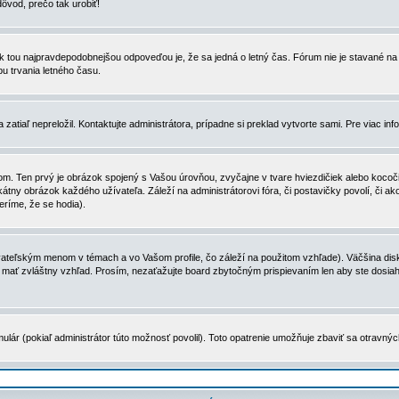
dôvod, prečo tak urobiť!
, tak tou najpravdepodobnejšou odpoveďou je, že sa jedná o letný čas. Fórum nie je stavané
u trvania letného času.
zatiaľ nepreložil. Kontaktujte administrátora, prípadne si preklad vytvorte sami. Pre viac in
. Ten prvý je obrázok spojený s Vašou úrovňou, zvyčajne v tvare hviezdičiek alebo kocočiek
tny obrázok každého užívateľa. Záleží na administrátorovi fóra, či postavičky povolí, či ak
eríme, že se hodia).
ateľským menom v témach a vo Vašom profile, čo záleží na použitom vzhľade). Väčšina disk
ôže mať zvláštny vzhľad. Prosím, nezaťažujte board zbytočným prispievaním len aby ste dosi
ulár (pokiaľ administrátor túto možnosť povolil). Toto opatrenie umožňuje zbaviť sa otravný