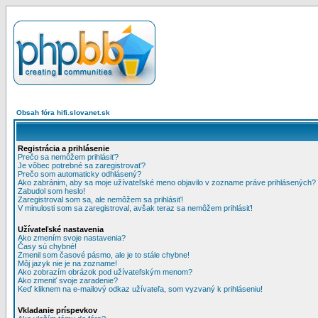
Obsah fóra hifi.slovanet.sk
Registrácia a prihlásenie
Prečo sa nemôžem prihlásiť?
Je vôbec potrebné sa zaregistrovať?
Prečo som automaticky odhlásený?
Ako zabránim, aby sa moje užívateľské meno objavilo v zozname práve prihlásených?
Zabudol som heslo!
Zaregistroval som sa, ale nemôžem sa prihlásiť!
V minulosti som sa zaregistroval, avšak teraz sa nemôžem prihlásiť!
Užívateľské nastavenia
Ako zmením svoje nastavenia?
Časy sú chybné!
Zmenil som časové pásmo, ale je to stále chybne!
Môj jazyk nie je na zozname!
Ako zobrazím obrázok pod užívateľským menom?
Ako zmeniť svoje zaradenie?
Keď kliknem na e-mailový odkaz užívateľa, som vyzvaný k prihláseniu!
Vkladanie príspevkov