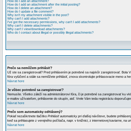
How do I add an attachment?
How do I add an attachment after the initial posting?
How do I delete an attachment?
How do I update a file comment?
Why isn't my attachment visible in the post?
Why can't I add attachments?
I've got the necessary permissions, why can't I add attachments?
Why can't I delete attachments?
Why can't I view/download attachments?
Who do I contact about illegal or possibly illegal attachments?
Prečo sa nemôžem prihlásiť?
Už ste sa zaregistrovali? Pred prihlásením je potrebné sa najskôr zaregistrovať. Bola V
fóra vylúčení a stále sa nemôžete prihlásiť, znova skontrolujte prihlasovacie meno a h
Návrat hore
Je vôbec potrebné sa zaregistrovať?
Nemusíte. Všetko záleží na administrátorovi fóra, či je potrebné sa zaregistrovať k
e-mailov užívateľom, prihlásenie do skupín, atď. Vrele Vám teda registráciu doporučujem
Návrat hore
Prečo som automaticky odhlásený?
Pokiaľ nezaškrtnete tlačítko
Prihlásiť automaticky pri ďalšej návšteve
, budete prihlásen
keď sa prihlasujete z verejného počítača, napr. v knižnici, z internetovej kaviarne, na un
Návrat hore