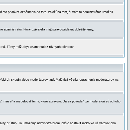
žete pridávať oznámenia do fóra, záleží na tom, či Vám to administrátor umožnil.
 administrátor, ktorý užívatelia majú právo pridávať dôležité témy.
čené. Témy môžu byť uzamknuté z rôznych dôvodov.
teľských skupín alebo moderátorov, atď. Majú tiež všetky oprávnenia moderátorov na
ť, mazať a rozdeľovať témy, ktoré spravujú. Dá sa povedať, že moderátori sú od toho,
lny prístup. To umožňuje administrátorom ľahšie nastaviť niekoľko užívateľov ako