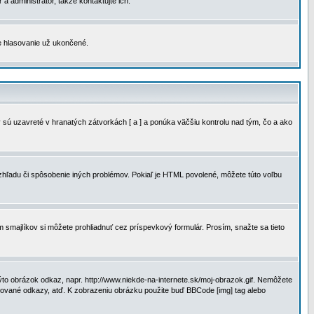
a administrátor, takže kontaktujte ich.
je hlasovanie už ukončené.
 sú uzavreté v hranatých zátvorkách [ a ] a ponúka väčšiu kontrolu nad tým, čo a ako
vzhľadu či spôsobenie iných problémov. Pokiaľ je HTML povolené, môžete túto voľbu
m smajlíkov si môžete prohliadnuť cez príspevkový formulár. Prosím, snažte sa tieto
to obrázok odkaz, napr. http://www.niekde-na-internete.sk/moj-obrazok.gif. Nemôžete
slované odkazy, atď. K zobrazeniu obrázku použite buď BBCode [img] tag alebo