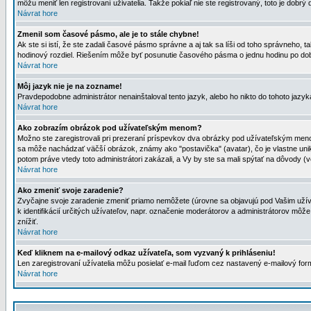
môžu meniť len registrovaní uživatelia. Takže pokiaľ nie ste registrovaný, toto je dobrý 
Návrat hore
Zmenil som časové pásmo, ale je to stále chybne!
Ak ste si istí, že ste zadali časové pásmo správne a aj tak sa líši od toho správneho
hodinový rozdiel. Riešením môže byť posunutie časového pásma o jednu hodinu po dob
Návrat hore
Môj jazyk nie je na zozname!
Pravdepodobne administrátor nenainštaloval tento jazyk, alebo ho nikto do tohoto jazyka 
Návrat hore
Ako zobrazím obrázok pod užívateľským menom?
Možno ste zaregistrovali pri prezeraní príspevkov dva obrázky pod užívateľským menom
sa môže nachádzať väčší obrázok, známy ako "postavička" (avatar), čo je vlastne uniká
potom práve vtedy toto administrátori zakázali, a Vy by ste sa mali spýtať na dôvody (v
Návrat hore
Ako zmeniť svoje zaradenie?
Zvyčajne svoje zaradenie zmeniť priamo nemôžete (úrovne sa objavujú pod Vašim užív
k identifikácií určitých užívateľov, napr. označenie moderátorov a administrátorov m
znížiť.
Návrat hore
Keď kliknem na e-mailový odkaz užívateľa, som vyzvaný k prihláseniu!
Len zaregistrovaní užívatelia môžu posielať e-mail ľuďom cez nastavený e-mailový form
Návrat hore