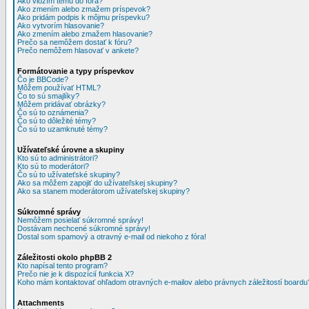
Ako vložím tému do fóra?
Ako zmením alebo zmažem príspevok?
Ako pridám podpis k môjmu príspevku?
Ako vytvorím hlasovanie?
Ako zmením alebo zmažem hlasovanie?
Prečo sa nemôžem dostať k fóru?
Prečo nemôžem hlasovať v ankete?
Formátovanie a typy príspevkov
Čo je BBCode?
Môžem používať HTML?
Čo to sú smajlíky?
Môžem pridávať obrázky?
Čo sú to oznámenia?
Čo sú to dôležité témy?
Čo sú to uzamknuté témy?
Užívateľské úrovne a skupiny
Kto sú to administrátori?
Kto sú to moderátori?
Čo sú to užívateťské skupiny?
Ako sa môžem zapojiť do užívateľskej skupiny?
Ako sa stanem moderátorom užívateľskej skupiny?
Súkromné správy
Nemôžem posielať súkromné správy!
Dostávam nechcené súkromné správy!
Dostal som spamový a otravný e-mail od niekoho z fóra!
Záležitosti okolo phpBB 2
Kto napísal tento program?
Prečo nie je k dispozícií funkcia X?
Koho mám kontaktovať ohľadom otravných e-mailov alebo právnych záležitostí boardu
Attachments