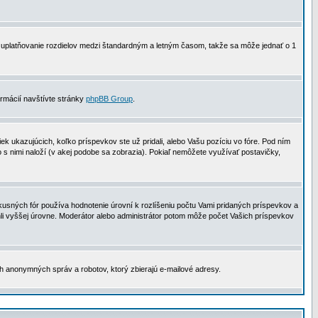
 na uplatňovanie rozdielov medzi štandardným a letným časom, takže sa môže jednať o 1
formácií navštívte stránky
phpBB Group
.
 ukazujúcich, koľko príspevkov ste už pridali, alebo Vašu pozíciu vo fóre. Pod ním
o s nimi naloží (v akej podobe sa zobrazia). Pokiaľ nemôžete využívať postavičky,
usných fór používa hodnotenie úrovní k rozlíšeniu počtu Vami pridaných príspevkov a
ahli vyššej úrovne. Moderátor alebo administrátor potom môže počet Vašich príspevkov
ch anonymných správ a robotov, ktorý zbierajú e-mailové adresy.