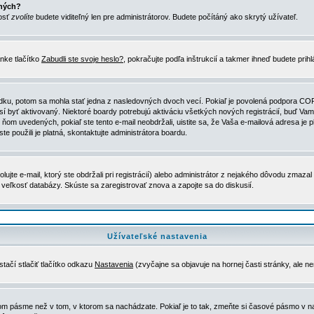
ených?
nosť
zvolíte
budete viditeľný len pre administrátorov. Budete počítáný ako skrytý užívateľ.
nke tlačítko
Zabudli ste svoje heslo?
, pokračujte podľa inštrukcií a takmer ihneď budete prih
dku, potom sa mohla stať jedna z nasledovných dvoch vecí. Pokiaľ je povolená podpora COPPA 
sí byť aktivovaný. Niektoré boardy potrebujú aktiváciu všetkých nových registrácií, buď Vami
 v ňom uvedených, pokiaľ ste tento e-mail neobdržali, uistite sa, že Vaša e-mailová adresa j
ste použili je platná, skontaktujte administrátora boardu.
te e-mail, ktorý ste obdržali pri registrácií) alebo administrátor z nejakého dôvodu zmazal 
la veľkosť databázy. Skúste sa zaregistrovať znova a zapojte sa do diskusií.
Užívateľské nastavenia
tačí stlačiť tlačítko odkazu
Nastavenia
(zvyčajne sa objavuje na hornej časti stránky, ale n
vom pásme než v tom, v ktorom sa nachádzate. Pokiaľ je to tak, zmeňte si časové pásmo v