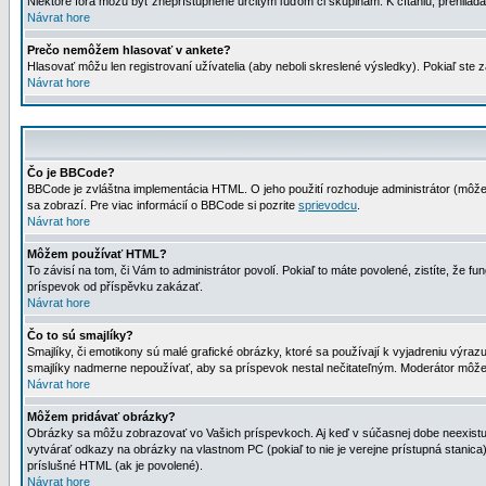
Niektoré fóra môžu byť zneprístupnené určitým ľuďom či skupinám. K čítaniu, prehliadani
Návrat hore
Prečo nemôžem hlasovať v ankete?
Hlasovať môžu len registrovaní užívatelia (aby neboli skreslené výsledky). Pokiaľ st
Návrat hore
Čo je BBCode?
BBCode je zvláštna implementácia HTML. O jeho použití rozhoduje administrátor (môžet
sa zobrazí. Pre viac informácií o BBCode si pozrite
sprievodcu
.
Návrat hore
Môžem používať HTML?
To závisí na tom, či Vám to administrátor povolí. Pokiaľ to máte povolené, zistíte, že fun
príspevok od příspěvku zakázať.
Návrat hore
Čo to sú smajlíky?
Smajlíky, či emotikony sú malé grafické obrázky, ktoré sa používají k vyjadreniu výra
smajlíky nadmerne nepoužívať, aby sa príspevok nestal nečitateľným. Moderátor môž
Návrat hore
Môžem pridávať obrázky?
Obrázky sa môžu zobrazovať vo Vašich príspevkoch. Aj keď v súčasnej dobe neexistuje
vytvárať odkazy na obrázky na vlastnom PC (pokiaľ to nie je verejne prístupná stani
príslušné HTML (ak je povolené).
Návrat hore