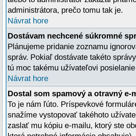
administrátora, prečo tomu tak je.
Návrat hore
Dostávam nechcené súkromné spr
Plánujeme pridanie zoznamu ignorov
správ. Pokiaľ dostávate takéto správy
tú moc takému užívateľovi posielanie
Návrat hore
Dostal som spamový a otravný e-ma
To je nám ľúto. Príspevkové formulá
snažíme vystopovať takéhoto užívateľ
zaslať mu kópiu e-mailu, ktorý ste obdr