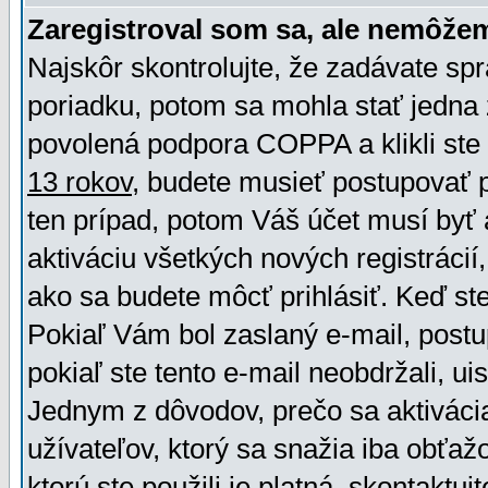
Zaregistroval som sa, ale nemôžem
Najskôr skontrolujte, že zadávate sp
poriadku, potom sa mohla stať jedna 
povolená podpora COPPA a klikli ste 
13 rokov
, budete musieť postupovať po
ten prípad, potom Váš účet musí byť 
aktiváciu všetkých nových registráci
ako sa budete môcť prihlásiť. Keď ste 
Pokiaľ Vám bol zaslaný e-mail, postu
pokiaľ ste tento e-mail neobdržali, ui
Jednym z dôvodov, prečo sa aktiváci
užívateľov, ktorý sa snažia iba obťažo
ktorú ste použili je platná, skontaktuj