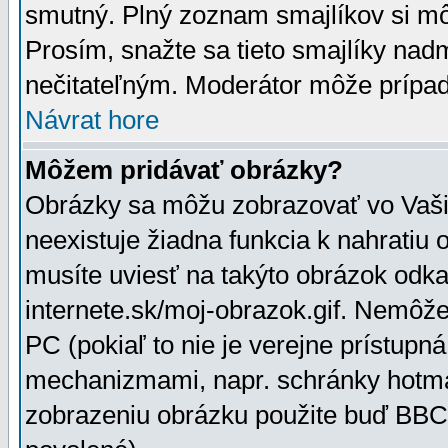
smutný. Plný zoznam smajlíkov si mô
Prosím, snažte sa tieto smajlíky nad
nečitateľným. Moderátor môže prípa
Návrat hore
Môžem pridávať obrázky?
Obrázky sa môžu zobrazovať vo Vaši
neexistuje žiadna funkcia k nahratiu
musíte uviesť na takýto obrázok odka
internete.sk/moj-obrazok.gif. Nemôž
PC (pokiaľ to nie je verejne prístupn
mechanizmami, napr. schránky hotmai
zobrazeniu obrázku použite buď BBCo