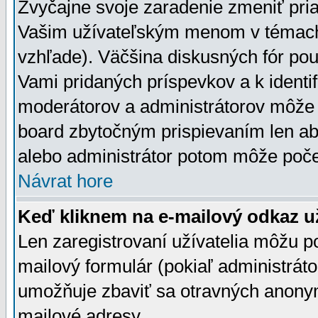
Zvyčajne svoje zaradenie zmeniť pr
Vašim užívateľským menom v témach 
vzhľade). Väčšina diskusných fór pou
Vami pridaných príspevkov a k identif
moderátorov a administrátorov môže 
board zbytočným prispievaním len aby
alebo administrátor potom môže počet
Návrat hore
Keď kliknem na e-mailový odkaz už
Len zaregistrovaní užívatelia môžu p
mailový formulár (pokiaľ administráto
umožňuje zbaviť sa otravných anonym
mailové adresy.