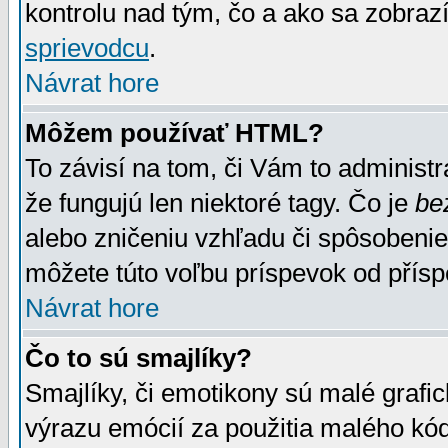
kontrolu nad tým, čo a ako sa zobrazí
sprievodcu
.
Návrat hore
Môžem používať HTML?
To závisí na tom, či Vám to administrá
že fungujú len niektoré tagy. Čo je
be
alebo zničeniu vzhľadu či spôsobeni
môžete túto voľbu príspevok od přís
Návrat hore
Čo to sú smajlíky?
Smajlíky, či emotikony sú malé grafic
výrazu emócií za použitia malého kód