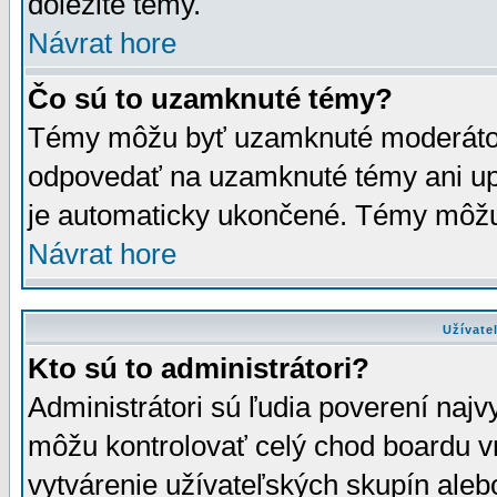
dôležité témy.
Návrat hore
Čo sú to uzamknuté témy?
Témy môžu byť uzamknuté moderáto
odpovedať na uzamknuté témy ani up
je automaticky ukončené. Témy môžu
Návrat hore
Užívate
Kto sú to administrátori?
Administrátori sú ľudia poverení najv
môžu kontrolovať celý chod boardu v
vytvárenie užívateľských skupín aleb