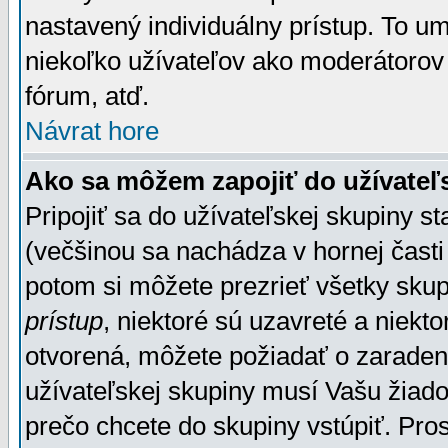
nastavený individuálny prístup. To u
niekoľko užívateľov ako moderátorov 
fórum, atď.
Návrat hore
Ako sa môžem zapojiť do užívateľ
Pripojiť sa do užívateľskej skupiny s
(večšinou sa nachádza v hornej časti 
potom si môžete prezrieť všetky sku
prístup
, niektoré sú uzavreté a niekt
otvorená, môžete požiadať o zaradeni
užívateľskej skupiny musí Vašu žiado
prečo chcete do skupiny vstúpiť. Pro