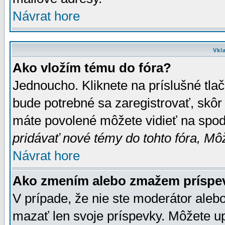
Návrat hore
Vkl
Ako vložím tému do fóra?
Jednoucho. Kliknete na príslušné tla
bude potrebné sa zaregistrovať, skôr 
máte povolené môžete vidieť na spodn
pridávať nové témy do tohto fóra, Môž
Návrat hore
Ako zmením alebo zmažem príspe
V prípade, že nie ste moderátor aleb
mazať len svoje príspevky. Môžete u