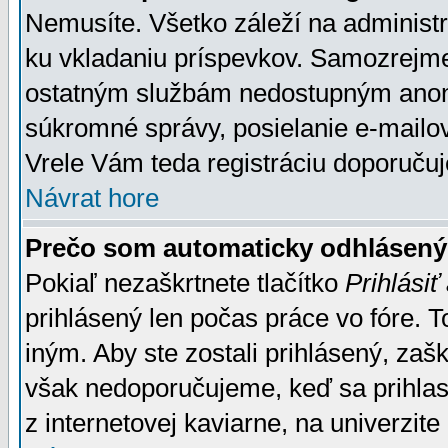
Nemusíte. Všetko záleží na administrá
ku vkladaniu príspevkov. Samozrejme
ostatným službám nedostupným anon
súkromné správy, posielanie e-mailov
Vrele Vám teda registráciu doporučuj
Návrat hore
Prečo som automaticky odhlásen
Pokiaľ nezaškrtnete tlačítko
Prihlásiť
prihlásený len počas práce vo fóre. 
iným. Aby ste zostali prihlásený, zaškr
však nedoporučujeme, keď sa prihlasuj
z internetovej kaviarne, na univerzite 