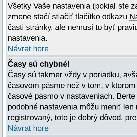
Všetky Vaše nastavenia (pokiaľ ste z
zmene stačí stlačiť tlačítko odkazu
N
časti stránky, ale nemusí to byť prav
nastavenia.
Návrat hore
Časy sú chybné!
Časy sú takmer vždy v poriadku, avša
časovom pásme než v tom, v ktorom s
časové pásmo v nastaveniach. Bert
podobné nastavenia môžu meniť len re
registrovaný, toto je dobrý dôvod, pre
Návrat hore