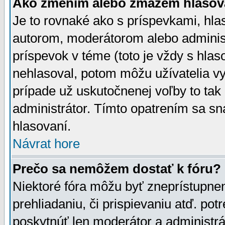
Ako zmením alebo zmažem hlasov
Je to rovnaké ako s príspevkami, h
autorom, moderátorom alebo administ
príspevok v téme (toto je vždy s hlas
nehlasoval, potom môžu užívatelia v
prípade už uskutočnenej voľby to tak
administrátor. Tímto opatrením sa sn
hlasovaní.
Návrat hore
Prečo sa nemôžem dostať k fóru?
Niektoré fóra môžu byť zneprístupnen
prehliadaniu, či prispievaniu atď. pot
poskytnúť len moderátor a administrát