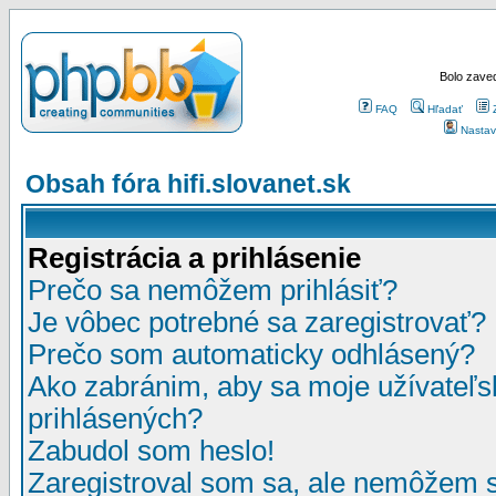
Bolo zaved
FAQ
Hľadať
Nastav
Obsah fóra hifi.slovanet.sk
Registrácia a prihlásenie
Prečo sa nemôžem prihlásiť?
Je vôbec potrebné sa zaregistrovať?
Prečo som automaticky odhlásený?
Ako zabránim, aby sa moje užívateľ
prihlásených?
Zabudol som heslo!
Zaregistroval som sa, ale nemôžem sa