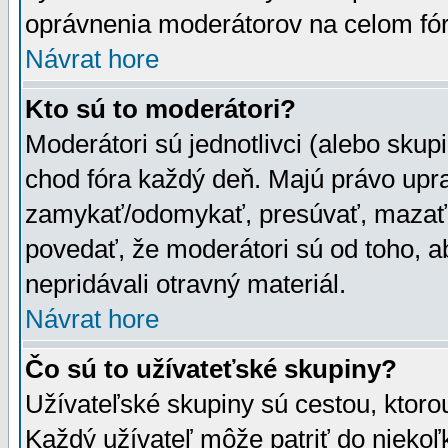
oprávnenia moderátorov na celom fór
Návrat hore
Kto sú to moderátori?
Moderátori sú jednotlivci (alebo skupi
chod fóra každý deň. Majú právo upr
zamykať/odomykať, presúvať, mazať a
povedať, že moderátori sú od toho, a
nepridávali otravný materiál.
Návrat hore
Čo sú to užívateťské skupiny?
Užívateľské skupiny sú cestou, ktoro
Každý užívateľ môže patriť do nieko