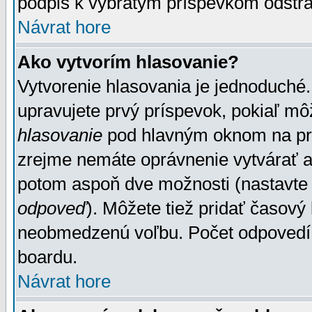
podpis k vybratým príspevkom odstrá
Návrat hore
Ako vytvorím hlasovanie?
Vytvorenie hlasovania je jednoduché.
upravujete prvý príspevok, pokiaľ môž
hlasovanie
pod hlavným oknom na prid
zrejme nemáte oprávnenie vytvárať an
potom aspoň dve možnosti (nastavte 
odpoveď
). Môžete tiež pridať časový
neobmedzenú voľbu. Počet odpovedí, 
boardu.
Návrat hore