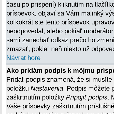
času po prispení) kliknutím na tlačít
príspevok, objaví sa Vám malinký výs
koľkokrát ste tento príspevok upravova
neodpovedal, alebo pokiaľ moderátor č
sami zanechať odkaz prečo ho zmenil
zmazať, pokiaľ naň niekto už odpoved
Návrat hore
Ako pridám podpis k môjmu prísp
Pridať podpis znamená, že si musíte n
položku
Nastavenia
. Podpis môžete 
zaškrtnutím položky
Pripojiť podpis
. 
Vaše príspevky zaškrtnutím príslušné