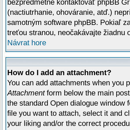
bezpredmetné kontaktovať phpBB Grou
(nactiutrhanie, ohováranie, atď.) ne
samotným software phpBB. Pokiaľ zaš
treťou stranou, neočakávajte žiadnu
Návrat hore
How do I add an attachment?
You can add attachments when you p
Attachment
form below the main post
the standard Open dialogue window fo
file you want to attach, select it and
your liking and/or the correct proced