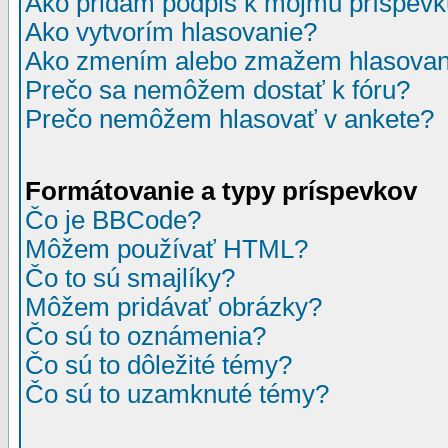
Ako pridám podpis k môjmu príspev
Ako vytvorím hlasovanie?
Ako zmením alebo zmažem hlasovan
Prečo sa nemôžem dostať k fóru?
Prečo nemôžem hlasovať v ankete?
Formátovanie a typy príspevkov
Čo je BBCode?
Môžem používať HTML?
Čo to sú smajlíky?
Môžem pridávať obrázky?
Čo sú to oznámenia?
Čo sú to dôležité témy?
Čo sú to uzamknuté témy?