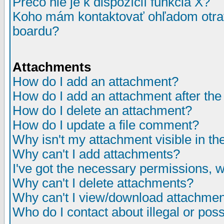
Prečo nie je k dispozícií funkcia X?
Koho mám kontaktovať ohľadom otrav
boardu?
Attachments
How do I add an attachment?
How do I add an attachment after the i
How do I delete an attachment?
How do I update a file comment?
Why isn't my attachment visible in th
Why can't I add attachments?
I've got the necessary permissions, 
Why can't I delete attachments?
Why can't I view/download attachme
Who do I contact about illegal or poss