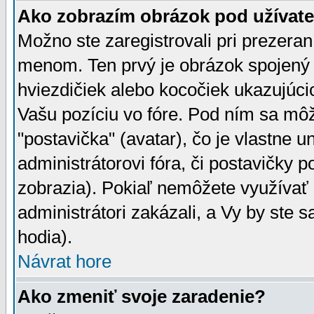
Ako zobrazím obrázok pod užíva
Možno ste zaregistrovali pri prezera
menom. Ten prvý je obrázok spojený 
hviezdičiek alebo kocočiek ukazujúcic
Vašu pozíciu vo fóre. Pod ním sa m
"postavička" (avatar), čo je vlastne 
administrátorovi fóra, či postavičky p
zobrazia). Pokiaľ nemôžete využívať 
administrátori zakázali, a Vy by ste 
hodia).
Návrat hore
Ako zmeniť svoje zaradenie?