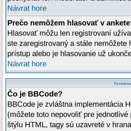
Návrat hore
Prečo nemôžem hlasovať v ankete
Hlasovať môžu len registrovaní užívat
ste zaregistrovaný a stále nemôžet
prístup alebo je hlasovanie už ukonč
Návrat hore
Formátov
Čo je BBCode?
BBCode je zvláštna implementácia HT
(môžete toto nepovoliť pre jednotli
štýlu HTML, tagy sú uzavreté v hrana