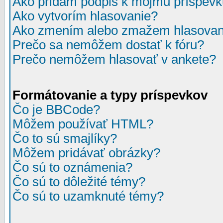
Ako pridám podpis k môjmu príspev
Ako vytvorím hlasovanie?
Ako zmením alebo zmažem hlasovan
Prečo sa nemôžem dostať k fóru?
Prečo nemôžem hlasovať v ankete?
Formátovanie a typy príspevkov
Čo je BBCode?
Môžem používať HTML?
Čo to sú smajlíky?
Môžem pridávať obrázky?
Čo sú to oznámenia?
Čo sú to dôležité témy?
Čo sú to uzamknuté témy?