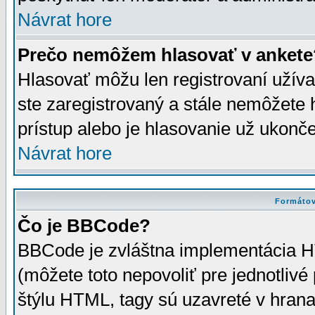
Návrat hore
Prečo nemôžem hlasovať v ankete
Hlasovať môžu len registrovaní užívat
ste zaregistrovaný a stále nemôžet
prístup alebo je hlasovanie už ukonč
Návrat hore
Formátov
Čo je BBCode?
BBCode je zvláštna implementácia HT
(môžete toto nepovoliť pre jednotli
štýlu HTML, tagy sú uzavreté v hrana