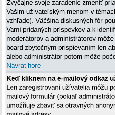
Zvyčajne svoje zaradenie zmeniť pr
Vašim užívateľským menom v témach 
vzhľade). Väčšina diskusných fór pou
Vami pridaných príspevkov a k identif
moderátorov a administrátorov môže 
board zbytočným prispievaním len aby
alebo administrátor potom môže počet
Návrat hore
Keď kliknem na e-mailový odkaz už
Len zaregistrovaní užívatelia môžu p
mailový formulár (pokiaľ administráto
umožňuje zbaviť sa otravných anonym
mailové adresy.