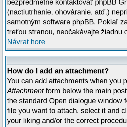
bezpredmetné kontaktovať phpBB Grou
(nactiutrhanie, ohováranie, atď.) ne
samotným software phpBB. Pokiaľ zaš
treťou stranou, neočakávajte žiadnu
Návrat hore
How do I add an attachment?
You can add attachments when you p
Attachment
form below the main post
the standard Open dialogue window fo
file you want to attach, select it and
your liking and/or the correct proced