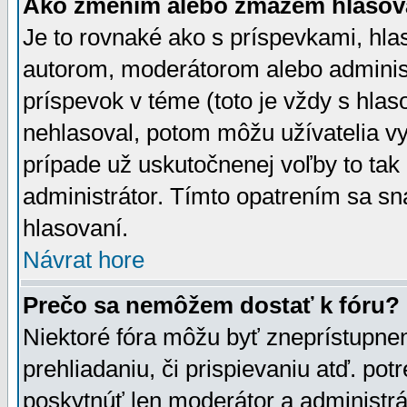
Ako zmením alebo zmažem hlasov
Je to rovnaké ako s príspevkami, h
autorom, moderátorom alebo administ
príspevok v téme (toto je vždy s hlas
nehlasoval, potom môžu užívatelia v
prípade už uskutočnenej voľby to tak
administrátor. Tímto opatrením sa sn
hlasovaní.
Návrat hore
Prečo sa nemôžem dostať k fóru?
Niektoré fóra môžu byť zneprístupnen
prehliadaniu, či prispievaniu atď. pot
poskytnúť len moderátor a administrát