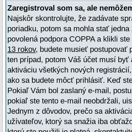
Zaregistroval som sa, ale nemôžem
Najskôr skontrolujte, že zadávate sp
poriadku, potom sa mohla stať jedna 
povolená podpora COPPA a klikli ste 
13 rokov
, budete musieť postupovať po
ten prípad, potom Váš účet musí byť 
aktiváciu všetkých nových registráci
ako sa budete môcť prihlásiť. Keď ste 
Pokiaľ Vám bol zaslaný e-mail, postu
pokiaľ ste tento e-mail neobdržali, ui
Jednym z dôvodov, prečo sa aktiváci
užívateľov, ktorý sa snažia iba obťažo
ktorú ste použili je platná, skontaktuj