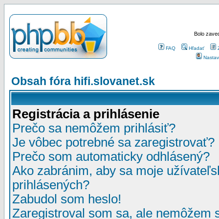
Bolo zaved
FAQ
Hľadať
Nastav
Obsah fóra hifi.slovanet.sk
Registrácia a prihlásenie
Prečo sa nemôžem prihlásiť?
Je vôbec potrebné sa zaregistrovať?
Prečo som automaticky odhlásený?
Ako zabránim, aby sa moje užívateľ
prihlásených?
Zabudol som heslo!
Zaregistroval som sa, ale nemôžem sa