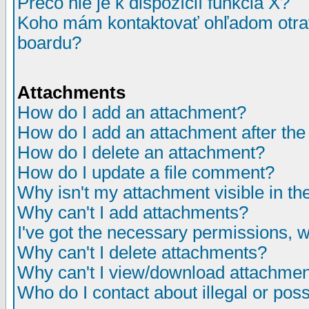
Prečo nie je k dispozícií funkcia X?
Koho mám kontaktovať ohľadom otrav
boardu?
Attachments
How do I add an attachment?
How do I add an attachment after the i
How do I delete an attachment?
How do I update a file comment?
Why isn't my attachment visible in th
Why can't I add attachments?
I've got the necessary permissions, 
Why can't I delete attachments?
Why can't I view/download attachme
Who do I contact about illegal or poss