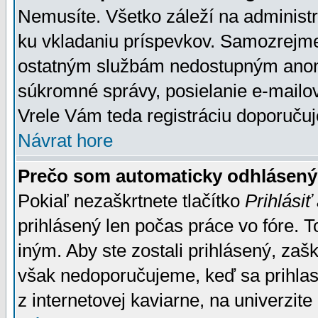
Nemusíte. Všetko záleží na administrá
ku vkladaniu príspevkov. Samozrejme
ostatným službám nedostupným anon
súkromné správy, posielanie e-mailov
Vrele Vám teda registráciu doporučuj
Návrat hore
Prečo som automaticky odhlásen
Pokiaľ nezaškrtnete tlačítko
Prihlásiť
prihlásený len počas práce vo fóre. 
iným. Aby ste zostali prihlásený, zaškr
však nedoporučujeme, keď sa prihlasuj
z internetovej kaviarne, na univerzite 