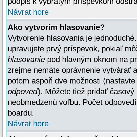
podpis k vybratým príspevkom odstrá
Návrat hore
Ako vytvorím hlasovanie?
Vytvorenie hlasovania je jednoduché.
upravujete prvý príspevok, pokiaľ môž
hlasovanie
pod hlavným oknom na prid
zrejme nemáte oprávnenie vytvárať an
potom aspoň dve možnosti (nastavte 
odpoveď
). Môžete tiež pridať časový
neobmedzenú voľbu. Počet odpovedí, 
boardu.
Návrat hore