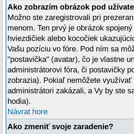
Ako zobrazím obrázok pod užíva
Možno ste zaregistrovali pri prezera
menom. Ten prvý je obrázok spojený 
hviezdičiek alebo kocočiek ukazujúcic
Vašu pozíciu vo fóre. Pod ním sa m
"postavička" (avatar), čo je vlastne 
administrátorovi fóra, či postavičky p
zobrazia). Pokiaľ nemôžete využívať 
administrátori zakázali, a Vy by ste 
hodia).
Návrat hore
Ako zmeniť svoje zaradenie?