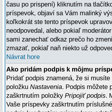
času po prispení) kliknutím na tlačít
príspevok, objaví sa Vám malinký výs
koľkokrát ste tento príspevok upravova
neodpovedal, alebo pokiaľ moderátor č
sami zanechať odkaz prečo ho zmenil
zmazať, pokiaľ naň niekto už odpoved
Návrat hore
Ako pridám podpis k môjmu prísp
Pridať podpis znamená, že si musíte n
položku
Nastavenia
. Podpis môžete 
zaškrtnutím položky
Pripojiť podpis
. 
Vaše príspevky zaškrtnutím príslušné