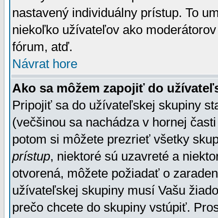
nastavený individuálny prístup. To u
niekoľko užívateľov ako moderátorov 
fórum, atď.
Návrat hore
Ako sa môžem zapojiť do užívateľ
Pripojiť sa do užívateľskej skupiny s
(večšinou sa nachádza v hornej časti 
potom si môžete prezrieť všetky sku
prístup
, niektoré sú uzavreté a niekt
otvorená, môžete požiadať o zaradeni
užívateľskej skupiny musí Vašu žiado
prečo chcete do skupiny vstúpiť. Pro