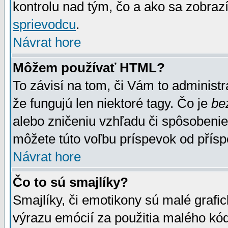
kontrolu nad tým, čo a ako sa zobrazí
sprievodcu
.
Návrat hore
Môžem používať HTML?
To závisí na tom, či Vám to administrá
že fungujú len niektoré tagy. Čo je
be
alebo zničeniu vzhľadu či spôsobeni
môžete túto voľbu príspevok od přís
Návrat hore
Čo to sú smajlíky?
Smajlíky, či emotikony sú malé grafic
výrazu emócií za použitia malého kód