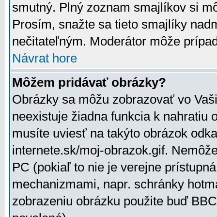
smutný. Plný zoznam smajlíkov si mô
Prosím, snažte sa tieto smajlíky nad
nečitateľným. Moderátor môže prípa
Návrat hore
Môžem pridávať obrázky?
Obrázky sa môžu zobrazovať vo Vaši
neexistuje žiadna funkcia k nahratiu
musíte uviesť na takýto obrázok odka
internete.sk/moj-obrazok.gif. Nemôž
PC (pokiaľ to nie je verejne prístupn
mechanizmami, napr. schránky hotmai
zobrazeniu obrázku použite buď BBCo