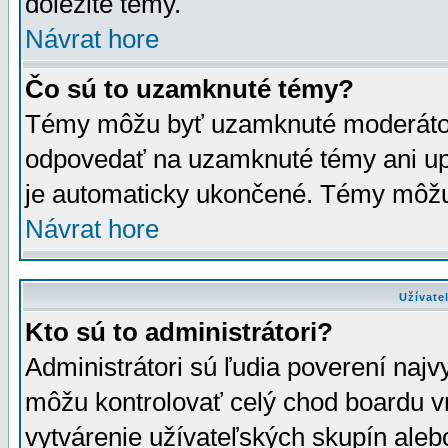
dôležité témy.
Návrat hore
Čo sú to uzamknuté témy?
Témy môžu byť uzamknuté moderáto
odpovedať na uzamknuté témy ani up
je automaticky ukončené. Témy môžu
Návrat hore
Užívate
Kto sú to administrátori?
Administrátori sú ľudia poverení najv
môžu kontrolovať celý chod boardu v
vytvárenie užívateľských skupín aleb