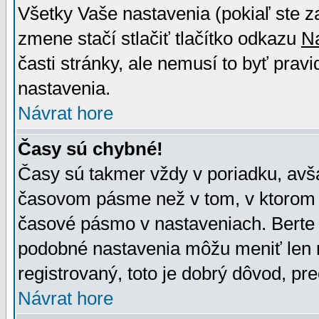
Všetky Vaše nastavenia (pokiaľ ste z
zmene stačí stlačiť tlačítko odkazu
N
časti stránky, ale nemusí to byť prav
nastavenia.
Návrat hore
Časy sú chybné!
Časy sú takmer vždy v poriadku, avša
časovom pásme než v tom, v ktorom s
časové pásmo v nastaveniach. Bert
podobné nastavenia môžu meniť len re
registrovaný, toto je dobrý dôvod, pre
Návrat hore