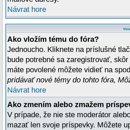
Návrat hore
Vkl
Ako vložím tému do fóra?
Jednoucho. Kliknete na príslušné tla
bude potrebné sa zaregistrovať, skôr 
máte povolené môžete vidieť na spodn
pridávať nové témy do tohto fóra, Môž
Návrat hore
Ako zmením alebo zmažem príspe
V prípade, že nie ste moderátor aleb
mazať len svoje príspevky. Môžete u