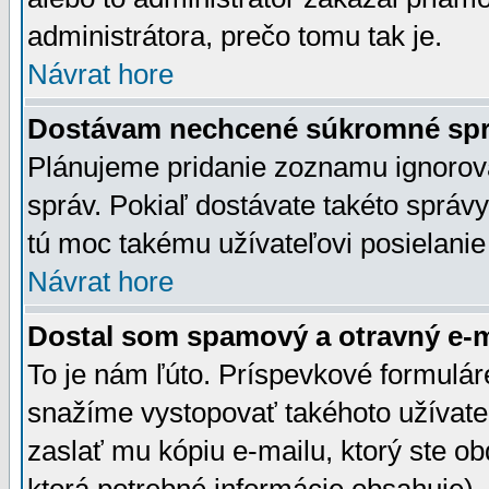
administrátora, prečo tomu tak je.
Návrat hore
Dostávam nechcené súkromné spr
Plánujeme pridanie zoznamu ignorov
správ. Pokiaľ dostávate takéto správy
tú moc takému užívateľovi posielanie
Návrat hore
Dostal som spamový a otravný e-ma
To je nám ľúto. Príspevkové formulá
snažíme vystopovať takéhoto užívateľ
zaslať mu kópiu e-mailu, ktorý ste obdr