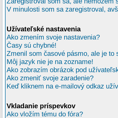
Zaregistroval som sa, ale nemôžem sa
V minulosti som sa zaregistroval, av
Užívateľské nastavenia
Ako zmením svoje nastavenia?
Časy sú chybné!
Zmenil som časové pásmo, ale je to 
Môj jazyk nie je na zozname!
Ako zobrazím obrázok pod užívate
Ako zmeniť svoje zaradenie?
Keď kliknem na e-mailový odkaz užív
Vkladanie príspevkov
Ako vložím tému do fóra?