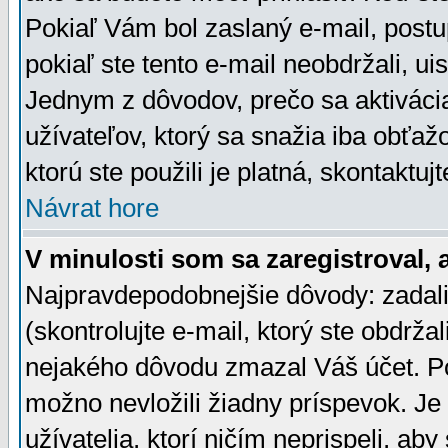
Pokiaľ Vám bol zaslaný e-mail, postu
pokiaľ ste tento e-mail neobdržali, ui
Jednym z dôvodov, prečo sa aktiváci
užívateľov, ktorý sa snažia iba obťažo
ktorú ste použili je platná, skontaktuj
Návrat hore
V minulosti som sa zaregistroval, 
Najpravdepodobnejšie dôvody: zadali
(skontrolujte e-mail, ktorý ste obdržali
nejakého dôvodu zmazal Váš účet. Pok
možno nevložili žiadny príspevok. Je 
užívatelia, ktorí ničím neprispeli, a