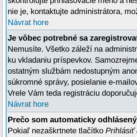
skontrolujte prihlasovacie meno a he
nie je, kontaktujte administrátora, 
Návrat hore
Je vôbec potrebné sa zaregistrova
Nemusíte. Všetko záleží na administrá
ku vkladaniu príspevkov. Samozrejme
ostatným službám nedostupným anon
súkromné správy, posielanie e-mailov
Vrele Vám teda registráciu doporučuj
Návrat hore
Prečo som automaticky odhlásen
Pokiaľ nezaškrtnete tlačítko
Prihlásiť