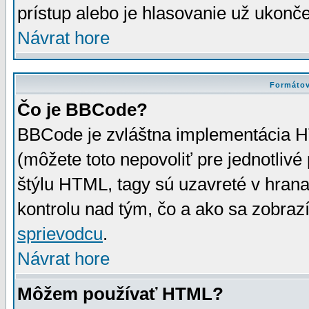
prístup alebo je hlasovanie už ukonč
Návrat hore
Formátov
Čo je BBCode?
BBCode je zvláštna implementácia HT
(môžete toto nepovoliť pre jednotli
štýlu HTML, tagy sú uzavreté v hrana
kontrolu nad tým, čo a ako sa zobrazí
sprievodcu
.
Návrat hore
Môžem používať HTML?