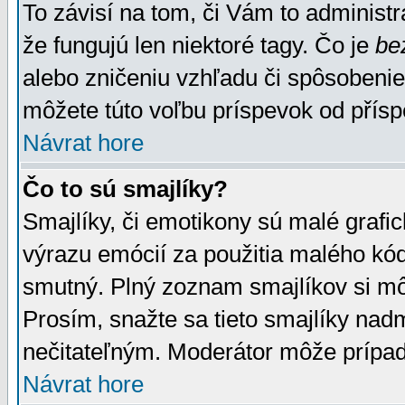
To závisí na tom, či Vám to administrá
že fungujú len niektoré tagy. Čo je
be
alebo zničeniu vzhľadu či spôsobeni
môžete túto voľbu príspevok od přís
Návrat hore
Čo to sú smajlíky?
Smajlíky, či emotikony sú malé grafic
výrazu emócií za použitia malého kód
smutný. Plný zoznam smajlíkov si mô
Prosím, snažte sa tieto smajlíky nad
nečitateľným. Moderátor môže prípa
Návrat hore