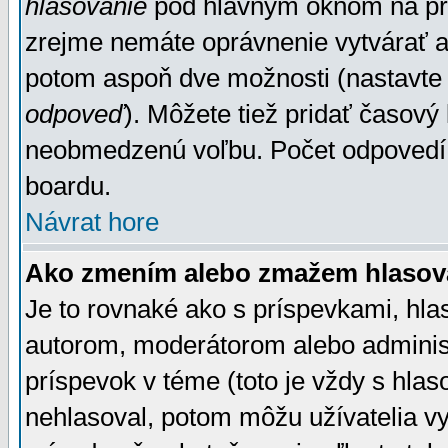
hlasovanie
pod hlavným oknom na prid
zrejme nemáte oprávnenie vytvárať an
potom aspoň dve možnosti (nastavte 
odpoveď
). Môžete tiež pridať časový
neobmedzenú voľbu. Počet odpovedí, 
boardu.
Návrat hore
Ako zmením alebo zmažem hlasov
Je to rovnaké ako s príspevkami, h
autorom, moderátorom alebo administ
príspevok v téme (toto je vždy s hlas
nehlasoval, potom môžu užívatelia v