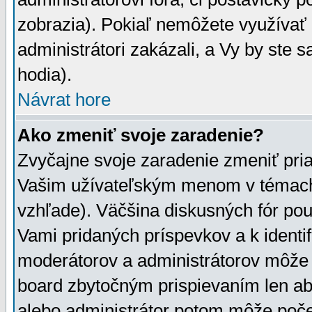
zobrazia). Pokiaľ nemôžete využívať 
administrátori zakázali, a Vy by ste 
hodia).
Návrat hore
Ako zmeniť svoje zaradenie?
Zvyčajne svoje zaradenie zmeniť pr
Vašim užívateľským menom v témach 
vzhľade). Väčšina diskusných fór pou
Vami pridaných príspevkov a k identif
moderátorov a administrátorov môže 
board zbytočným prispievaním len aby
alebo administrátor potom môže počet