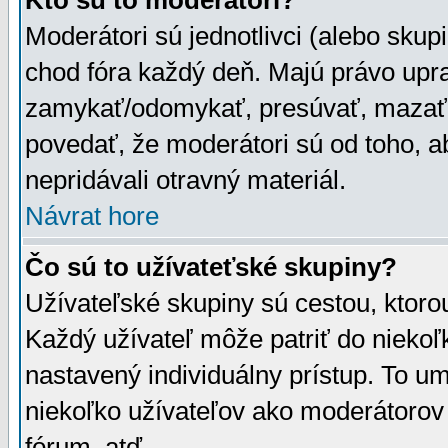
Kto sú to moderátori?
Moderátori sú jednotlivci (alebo skupi
chod fóra každý deň. Majú právo upr
zamykať/odomykať, presúvať, mazať a
povedať, že moderátori sú od toho, a
nepridávali otravný materiál.
Návrat hore
Čo sú to užívateťské skupiny?
Užívateľské skupiny sú cestou, ktoro
Každý užívateľ môže patriť do nieko
nastavený individuálny prístup. To u
niekoľko užívateľov ako moderátorov 
fórum, atď.