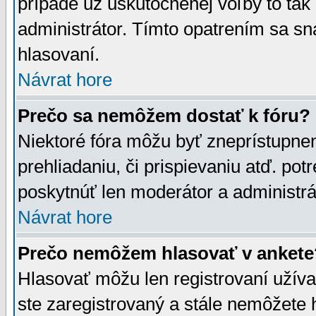
prípade už uskutočnenej voľby to tak
administrátor. Tímto opatrením sa sn
hlasovaní.
Návrat hore
Prečo sa nemôžem dostať k fóru?
Niektoré fóra môžu byť zneprístupnen
prehliadaniu, či prispievaniu atď. pot
poskytnúť len moderátor a administrát
Návrat hore
Prečo nemôžem hlasovať v ankete
Hlasovať môžu len registrovaní užívat
ste zaregistrovaný a stále nemôžet