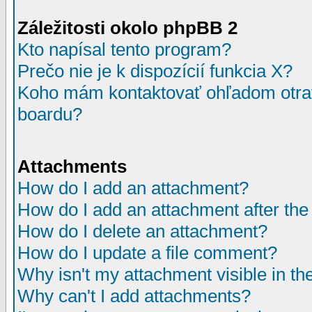
Záležitosti okolo phpBB 2
Kto napísal tento program?
Prečo nie je k dispozícií funkcia X?
Koho mám kontaktovať ohľadom otrav
boardu?
Attachments
How do I add an attachment?
How do I add an attachment after the i
How do I delete an attachment?
How do I update a file comment?
Why isn't my attachment visible in th
Why can't I add attachments?