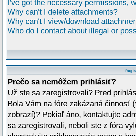
I've got the necessary permissions, 
Why can't I delete attachments?
Why can't I view/download attachme
Who do I contact about illegal or poss
Regis
Prečo sa nemôžem prihlásiť?
Už ste sa zaregistrovali? Pred prihlá
Bola Vám na fóre zakázaná činnosť (
zobrazí)? Pokiaľ áno, kontaktujte adm
sa zaregistrovali, neboli ste z fóra v