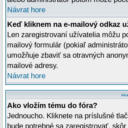
Návrat hore
Keď kliknem na e-mailový odkaz už
Len zaregistrovaní užívatelia môžu p
mailový formulár (pokiaľ administráto
umožňuje zbaviť sa otravných anonym
mailové adresy.
Návrat hore
Vkl
Ako vložím tému do fóra?
Jednoucho. Kliknete na príslušné tla
bude potrebné sa zaregistrovať, skôr 