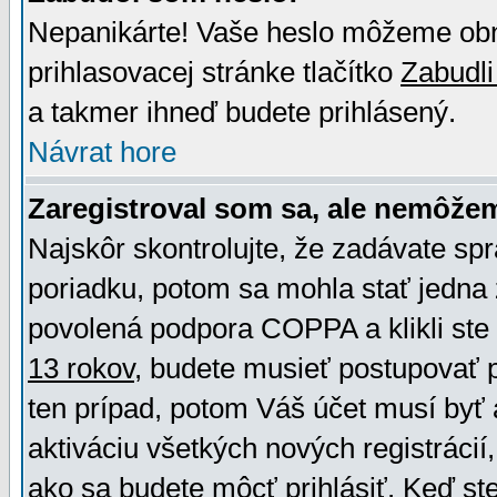
Nepanikárte! Vaše heslo môžeme obno
prihlasovacej stránke tlačítko
Zabudli
a takmer ihneď budete prihlásený.
Návrat hore
Zaregistroval som sa, ale nemôžem
Najskôr skontrolujte, že zadávate sp
poriadku, potom sa mohla stať jedna 
povolená podpora COPPA a klikli ste 
13 rokov
, budete musieť postupovať po
ten prípad, potom Váš účet musí byť 
aktiváciu všetkých nových registráci
ako sa budete môcť prihlásiť. Keď ste 