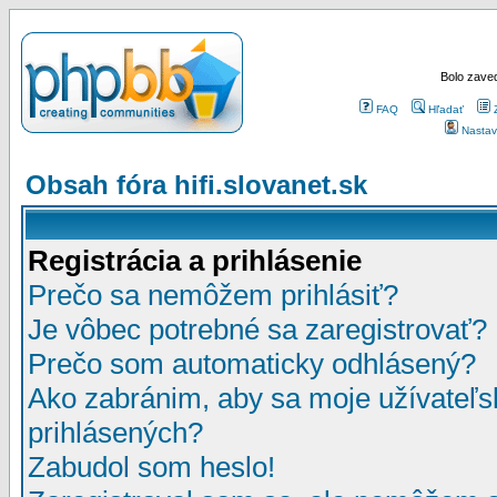
Bolo zaved
FAQ
Hľadať
Nastav
Obsah fóra hifi.slovanet.sk
Registrácia a prihlásenie
Prečo sa nemôžem prihlásiť?
Je vôbec potrebné sa zaregistrovať?
Prečo som automaticky odhlásený?
Ako zabránim, aby sa moje užívateľ
prihlásených?
Zabudol som heslo!