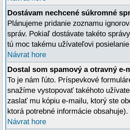
Dostávam nechcené súkromné spr
Plánujeme pridanie zoznamu ignorov
správ. Pokiaľ dostávate takéto správy
tú moc takému užívateľovi posielanie
Návrat hore
Dostal som spamový a otravný e-ma
To je nám ľúto. Príspevkové formulá
snažíme vystopovať takéhoto užívateľ
zaslať mu kópiu e-mailu, ktorý ste obdr
ktorá potrebné informácie obsahuje)
Návrat hore