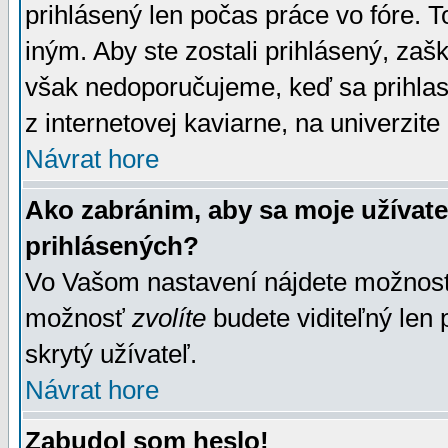
prihlásený len počas práce vo fóre. 
iným. Aby ste zostali prihlásený, zaškr
však nedoporučujeme, keď sa prihlasuj
z internetovej kaviarne, na univerzite 
Návrat hore
Ako zabránim, aby sa moje užívat
prihlásených?
Vo Vašom nastavení nájdete možno
možnosť
zvolíte
budete viditeľný len 
skrytý užívateľ.
Návrat hore
Zabudol som heslo!