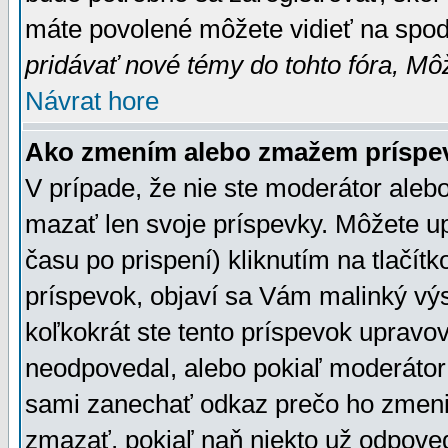
máte povolené môžete vidieť na spodn
pridávať nové témy do tohto fóra, Môž
Návrat hore
Ako zmením alebo zmažem príspe
V prípade, že nie ste moderátor aleb
mazať len svoje príspevky. Môžete u
času po prispení) kliknutím na tlačít
príspevok, objaví sa Vám malinký výs
koľkokrát ste tento príspevok upravova
neodpovedal, alebo pokiaľ moderátor č
sami zanechať odkaz prečo ho zmenil
zmazať, pokiaľ naň niekto už odpoved