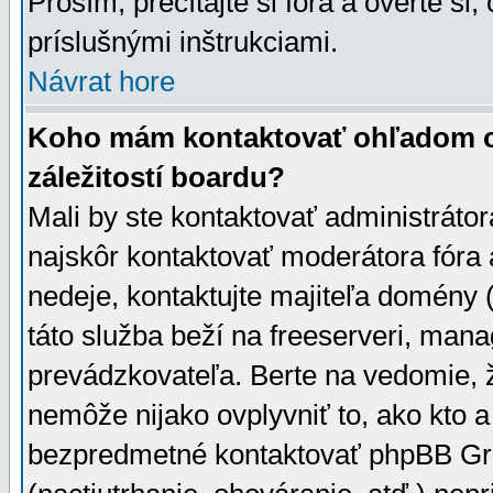
Prosím, prečítajte si fóra a overte si,
príslušnými inštrukciami.
Návrat hore
Koho mám kontaktovať ohľadom ot
záležitostí boardu?
Mali by ste kontaktovať administrátor
najskôr kontaktovať moderátora fóra a
nedeje, kontaktujte majiteľa domény 
táto služba beží na freeserveri, man
prevádzkovateľa. Berte na vedomie
nemôže nijako ovplyvniť to, ako kto 
bezpredmetné kontaktovať phpBB Grou