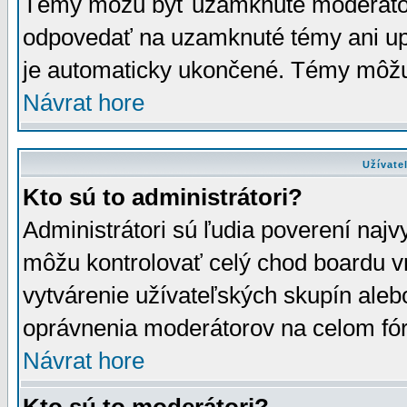
Témy môžu byť uzamknuté moderáto
odpovedať na uzamknuté témy ani up
je automaticky ukončené. Témy môžu
Návrat hore
Užívate
Kto sú to administrátori?
Administrátori sú ľudia poverení najv
môžu kontrolovať celý chod boardu v
vytvárenie užívateľských skupín aleb
oprávnenia moderátorov na celom fór
Návrat hore