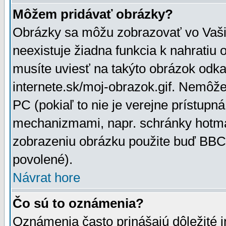
Môžem pridávať obrázky?
Obrázky sa môžu zobrazovať vo Vaši
neexistuje žiadna funkcia k nahratiu
musíte uviesť na takýto obrázok odka
internete.sk/moj-obrazok.gif. Nemôž
PC (pokiaľ to nie je verejne prístupn
mechanizmami, napr. schránky hotmai
zobrazeniu obrázku použite buď BBCo
povolené).
Návrat hore
Čo sú to oznámenia?
Oznámenia často prinášajú dôležité in