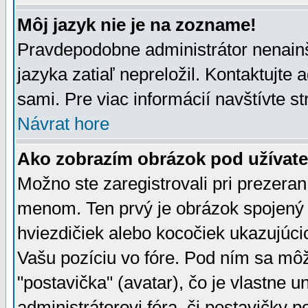
Môj jazyk nie je na zozname!
Pravdepodobne administrátor nenainšt
jazyka zatiaľ nepreložil. Kontaktujte 
sami. Pre viac informácií navštívte s
Návrat hore
Ako zobrazím obrázok pod užíva
Možno ste zaregistrovali pri prezera
menom. Ten prvý je obrázok spojený 
hviezdičiek alebo kocočiek ukazujúcic
Vašu pozíciu vo fóre. Pod ním sa m
"postavička" (avatar), čo je vlastne 
administrátorovi fóra, či postavičky p