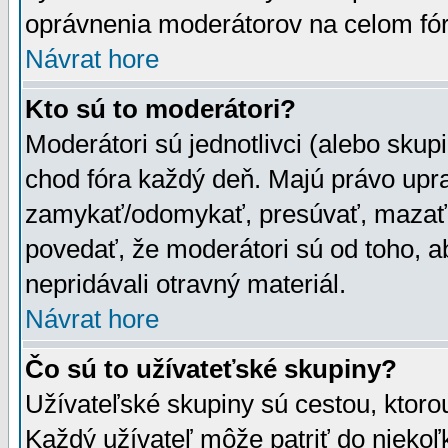
oprávnenia moderátorov na celom fór
Návrat hore
Kto sú to moderátori?
Moderátori sú jednotlivci (alebo skupi
chod fóra každý deň. Majú právo upr
zamykať/odomykať, presúvať, mazať a
povedať, že moderátori sú od toho, a
nepridávali otravný materiál.
Návrat hore
Čo sú to užívateťské skupiny?
Užívateľské skupiny sú cestou, ktoro
Každý užívateľ môže patriť do nieko