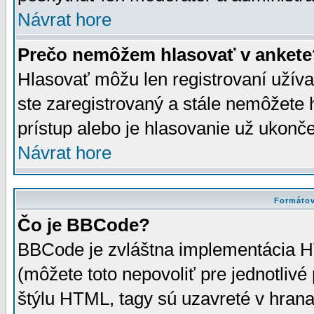
Návrat hore
Prečo nemôžem hlasovať v ankete
Hlasovať môžu len registrovaní užívat
ste zaregistrovaný a stále nemôžet
prístup alebo je hlasovanie už ukonč
Návrat hore
Formátov
Čo je BBCode?
BBCode je zvláštna implementácia HT
(môžete toto nepovoliť pre jednotli
štýlu HTML, tagy sú uzavreté v hrana