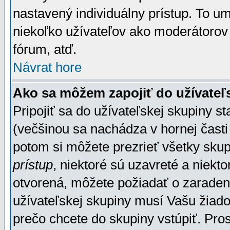
nastavený individuálny prístup. To u
niekoľko užívateľov ako moderátorov 
fórum, atď.
Návrat hore
Ako sa môžem zapojiť do užívateľ
Pripojiť sa do užívateľskej skupiny s
(večšinou sa nachádza v hornej časti 
potom si môžete prezrieť všetky sku
prístup
, niektoré sú uzavreté a niekt
otvorená, môžete požiadať o zaradeni
užívateľskej skupiny musí Vašu žiado
prečo chcete do skupiny vstúpiť. Pro