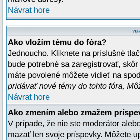
Návrat hore
Vkl
Ako vložím tému do fóra?
Jednoucho. Kliknete na príslušné tla
bude potrebné sa zaregistrovať, skôr 
máte povolené môžete vidieť na spodn
pridávať nové témy do tohto fóra, Môž
Návrat hore
Ako zmením alebo zmažem príspe
V prípade, že nie ste moderátor aleb
mazať len svoje príspevky. Môžete u