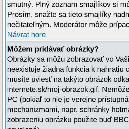
smutný. Plný zoznam smajlíkov si mô
Prosím, snažte sa tieto smajlíky nad
nečitateľným. Moderátor môže prípa
Návrat hore
Môžem pridávať obrázky?
Obrázky sa môžu zobrazovať vo Vaši
neexistuje žiadna funkcia k nahratiu
musíte uviesť na takýto obrázok odka
internete.sk/moj-obrazok.gif. Nemôž
PC (pokiaľ to nie je verejne prístupn
mechanizmami, napr. schránky hotmai
zobrazeniu obrázku použite buď BBCo