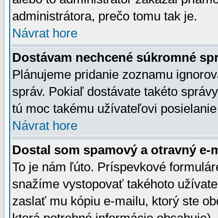
administrátora, prečo tomu tak je.
Návrat hore
Dostávam nechcené súkromné spr
Plánujeme pridanie zoznamu ignorov
správ. Pokiaľ dostávate takéto správy
tú moc takému užívateľovi posielanie
Návrat hore
Dostal som spamový a otravný e-ma
To je nám ľúto. Príspevkové formulá
snažíme vystopovať takéhoto užívateľ
zaslať mu kópiu e-mailu, ktorý ste obdr