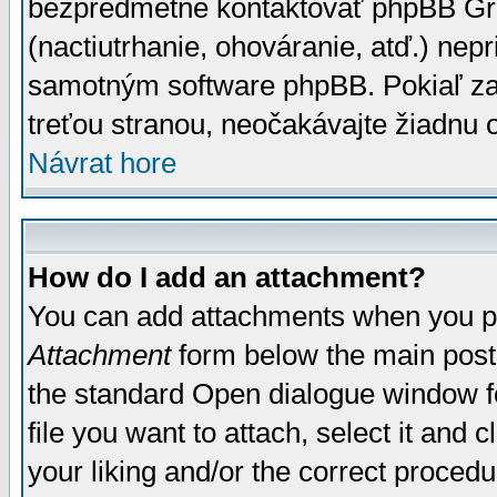
bezpredmetné kontaktovať phpBB Grou
(nactiutrhanie, ohováranie, atď.) ne
samotným software phpBB. Pokiaľ zaš
treťou stranou, neočakávajte žiadnu
Návrat hore
How do I add an attachment?
You can add attachments when you p
Attachment
form below the main post
the standard Open dialogue window fo
file you want to attach, select it and
your liking and/or the correct proced