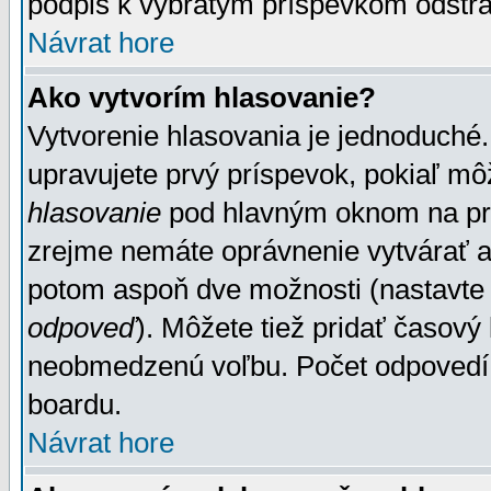
podpis k vybratým príspevkom odstrá
Návrat hore
Ako vytvorím hlasovanie?
Vytvorenie hlasovania je jednoduché.
upravujete prvý príspevok, pokiaľ môž
hlasovanie
pod hlavným oknom na prid
zrejme nemáte oprávnenie vytvárať an
potom aspoň dve možnosti (nastavte 
odpoveď
). Môžete tiež pridať časový
neobmedzenú voľbu. Počet odpovedí, 
boardu.
Návrat hore