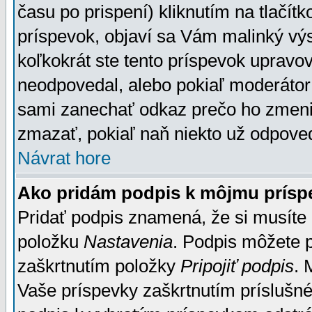
času po prispení) kliknutím na tlačít
príspevok, objaví sa Vám malinký výs
koľkokrát ste tento príspevok upravova
neodpovedal, alebo pokiaľ moderátor č
sami zanechať odkaz prečo ho zmenil
zmazať, pokiaľ naň niekto už odpoved
Návrat hore
Ako pridám podpis k môjmu prísp
Pridať podpis znamená, že si musíte n
položku
Nastavenia
. Podpis môžete 
zaškrtnutím položky
Pripojiť podpis
. 
Vaše príspevky zaškrtnutím príslušné