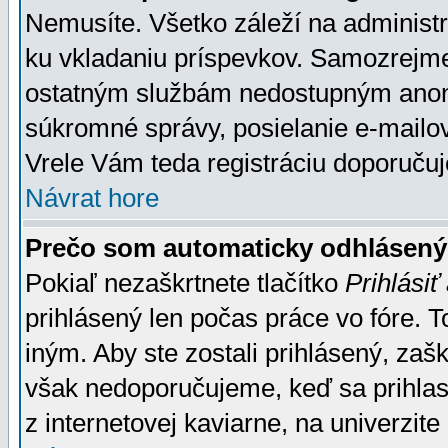
Nemusíte. Všetko záleží na administrá
ku vkladaniu príspevkov. Samozrejme
ostatným službám nedostupným anon
súkromné správy, posielanie e-mailov
Vrele Vám teda registráciu doporučuj
Návrat hore
Prečo som automaticky odhlásen
Pokiaľ nezaškrtnete tlačítko
Prihlásiť
prihlásený len počas práce vo fóre. 
iným. Aby ste zostali prihlásený, zaškr
však nedoporučujeme, keď sa prihlasuj
z internetovej kaviarne, na univerzite 