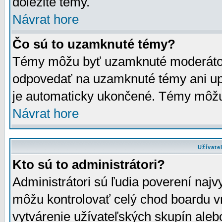
dôležité témy.
Návrat hore
Čo sú to uzamknuté témy?
Témy môžu byť uzamknuté moderáto
odpovedať na uzamknuté témy ani up
je automaticky ukončené. Témy môžu
Návrat hore
Užívate
Kto sú to administrátori?
Administrátori sú ľudia poverení najv
môžu kontrolovať celý chod boardu v
vytvárenie užívateľských skupín aleb