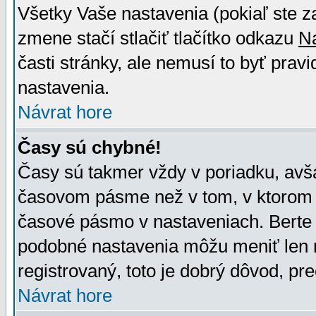
Všetky Vaše nastavenia (pokiaľ ste z
zmene stačí stlačiť tlačítko odkazu
N
časti stránky, ale nemusí to byť prav
nastavenia.
Návrat hore
Časy sú chybné!
Časy sú takmer vždy v poriadku, avša
časovom pásme než v tom, v ktorom s
časové pásmo v nastaveniach. Bert
podobné nastavenia môžu meniť len re
registrovaný, toto je dobrý dôvod, pre
Návrat hore