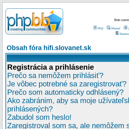
Bolo zaved
FAQ
Hľadať
Nastav
Obsah fóra hifi.slovanet.sk
Registrácia a prihlásenie
Prečo sa nemôžem prihlásiť?
Je vôbec potrebné sa zaregistrovať?
Prečo som automaticky odhlásený?
Ako zabránim, aby sa moje užívateľ
prihlásených?
Zabudol som heslo!
Zaregistroval som sa, ale nemôžem sa