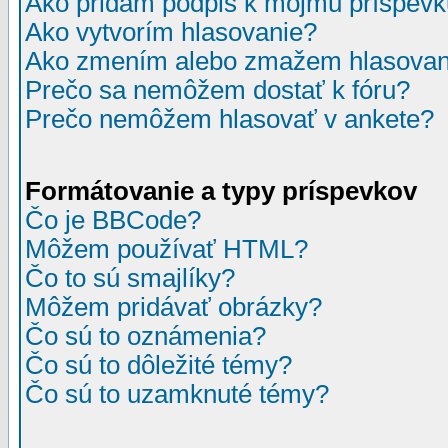
Ako pridám podpis k môjmu príspev
Ako vytvorím hlasovanie?
Ako zmením alebo zmažem hlasovan
Prečo sa nemôžem dostať k fóru?
Prečo nemôžem hlasovať v ankete?
Formátovanie a typy príspevkov
Čo je BBCode?
Môžem používať HTML?
Čo to sú smajlíky?
Môžem pridávať obrázky?
Čo sú to oznámenia?
Čo sú to dôležité témy?
Čo sú to uzamknuté témy?