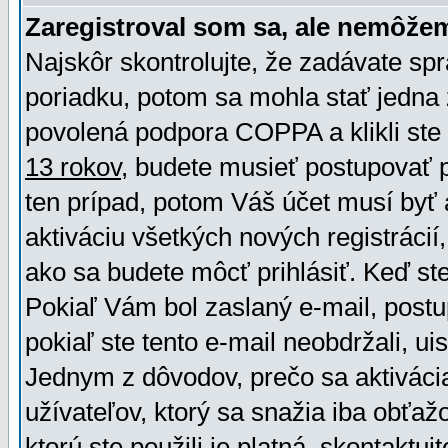
Zaregistroval som sa, ale nemôžem
Najskôr skontrolujte, že zadávate sp
poriadku, potom sa mohla stať jedna 
povolená podpora COPPA a klikli ste 
13 rokov
, budete musieť postupovať po
ten prípad, potom Váš účet musí byť 
aktiváciu všetkých nových registráci
ako sa budete môcť prihlásiť. Keď ste 
Pokiaľ Vám bol zaslaný e-mail, postu
pokiaľ ste tento e-mail neobdržali, ui
Jednym z dôvodov, prečo sa aktiváci
užívateľov, ktorý sa snažia iba obťažo
ktorú ste použili je platná, skontaktuj