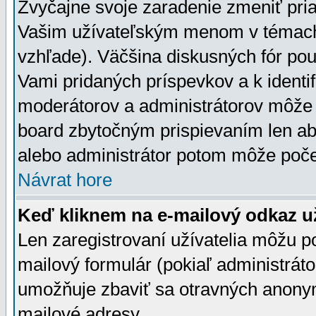
Zvyčajne svoje zaradenie zmeniť pr
Vašim užívateľským menom v témach 
vzhľade). Väčšina diskusných fór pou
Vami pridaných príspevkov a k identif
moderátorov a administrátorov môže 
board zbytočným prispievaním len aby
alebo administrátor potom môže počet
Návrat hore
Keď kliknem na e-mailový odkaz už
Len zaregistrovaní užívatelia môžu p
mailový formulár (pokiaľ administráto
umožňuje zbaviť sa otravných anonym
mailové adresy.