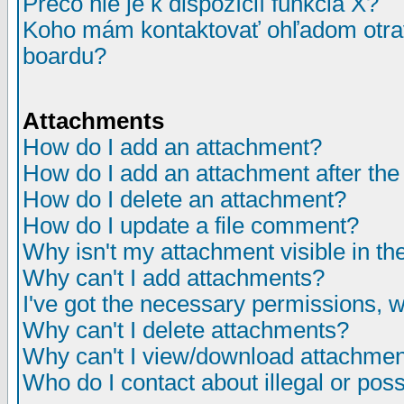
Prečo nie je k dispozícií funkcia X?
Koho mám kontaktovať ohľadom otrav
boardu?
Attachments
How do I add an attachment?
How do I add an attachment after the i
How do I delete an attachment?
How do I update a file comment?
Why isn't my attachment visible in th
Why can't I add attachments?
I've got the necessary permissions, 
Why can't I delete attachments?
Why can't I view/download attachme
Who do I contact about illegal or poss