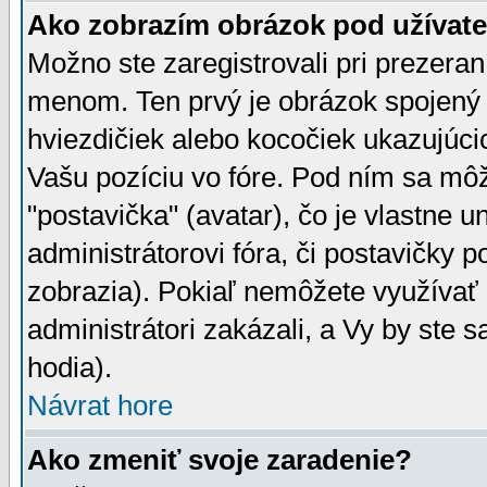
Ako zobrazím obrázok pod užíva
Možno ste zaregistrovali pri prezera
menom. Ten prvý je obrázok spojený 
hviezdičiek alebo kocočiek ukazujúcic
Vašu pozíciu vo fóre. Pod ním sa m
"postavička" (avatar), čo je vlastne 
administrátorovi fóra, či postavičky p
zobrazia). Pokiaľ nemôžete využívať 
administrátori zakázali, a Vy by ste 
hodia).
Návrat hore
Ako zmeniť svoje zaradenie?