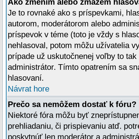
Ako zmením alebo zmažem hlasov
Je to rovnaké ako s príspevkami, h
autorom, moderátorom alebo administ
príspevok v téme (toto je vždy s hlas
nehlasoval, potom môžu užívatelia v
prípade už uskutočnenej voľby to tak
administrátor. Tímto opatrením sa sn
hlasovaní.
Návrat hore
Prečo sa nemôžem dostať k fóru?
Niektoré fóra môžu byť zneprístupnen
prehliadaniu, či prispievaniu atď. pot
poskytnúť len moderátor a administrát