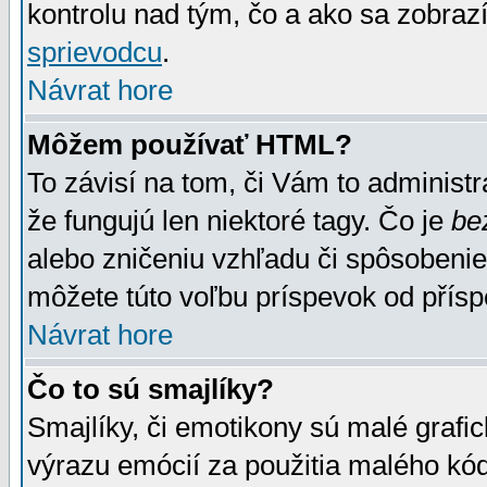
kontrolu nad tým, čo a ako sa zobrazí
sprievodcu
.
Návrat hore
Môžem používať HTML?
To závisí na tom, či Vám to administrá
že fungujú len niektoré tagy. Čo je
be
alebo zničeniu vzhľadu či spôsobeni
môžete túto voľbu príspevok od přís
Návrat hore
Čo to sú smajlíky?
Smajlíky, či emotikony sú malé grafic
výrazu emócií za použitia malého kód