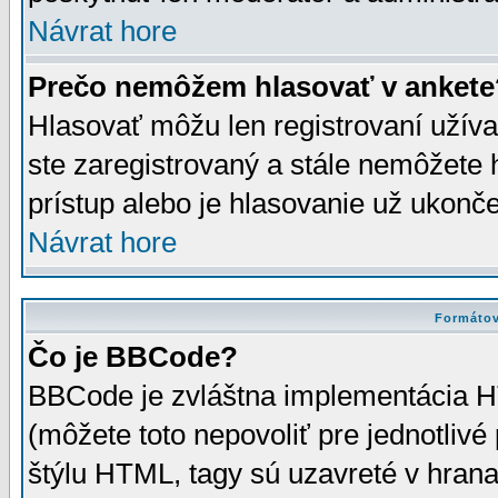
Návrat hore
Prečo nemôžem hlasovať v ankete
Hlasovať môžu len registrovaní užívat
ste zaregistrovaný a stále nemôžet
prístup alebo je hlasovanie už ukonč
Návrat hore
Formátov
Čo je BBCode?
BBCode je zvláštna implementácia HT
(môžete toto nepovoliť pre jednotli
štýlu HTML, tagy sú uzavreté v hrana