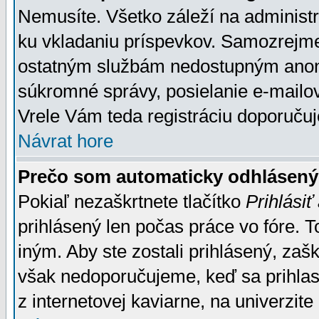
Nemusíte. Všetko záleží na administrá
ku vkladaniu príspevkov. Samozrejme
ostatným službám nedostupným anon
súkromné správy, posielanie e-mailov
Vrele Vám teda registráciu doporučuj
Návrat hore
Prečo som automaticky odhlásen
Pokiaľ nezaškrtnete tlačítko
Prihlásiť
prihlásený len počas práce vo fóre. 
iným. Aby ste zostali prihlásený, zaškr
však nedoporučujeme, keď sa prihlasuj
z internetovej kaviarne, na univerzite 