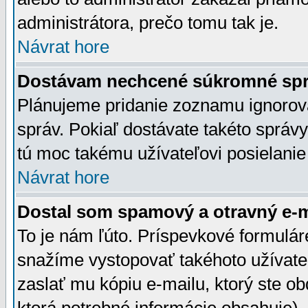
administrátora, prečo tomu tak je.
Návrat hore
Dostávam nechcené súkromné spr
Plánujeme pridanie zoznamu ignorov
správ. Pokiaľ dostávate takéto správy
tú moc takému užívateľovi posielanie
Návrat hore
Dostal som spamový a otravný e-ma
To je nám ľúto. Príspevkové formulá
snažíme vystopovať takéhoto užívateľ
zaslať mu kópiu e-mailu, ktorý ste obdr