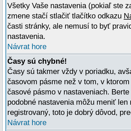
Všetky Vaše nastavenia (pokiaľ ste z
zmene stačí stlačiť tlačítko odkazu
N
časti stránky, ale nemusí to byť prav
nastavenia.
Návrat hore
Časy sú chybné!
Časy sú takmer vždy v poriadku, avša
časovom pásme než v tom, v ktorom s
časové pásmo v nastaveniach. Bert
podobné nastavenia môžu meniť len re
registrovaný, toto je dobrý dôvod, pre
Návrat hore