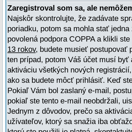
Zaregistroval som sa, ale nemôžem
Najskôr skontrolujte, že zadávate sp
poriadku, potom sa mohla stať jedna 
povolená podpora COPPA a klikli ste 
13 rokov
, budete musieť postupovať po
ten prípad, potom Váš účet musí byť 
aktiváciu všetkých nových registráci
ako sa budete môcť prihlásiť. Keď ste 
Pokiaľ Vám bol zaslaný e-mail, postu
pokiaľ ste tento e-mail neobdržali, ui
Jednym z dôvodov, prečo sa aktiváci
užívateľov, ktorý sa snažia iba obťažo
ktorú ste použili je platná, skontaktuj