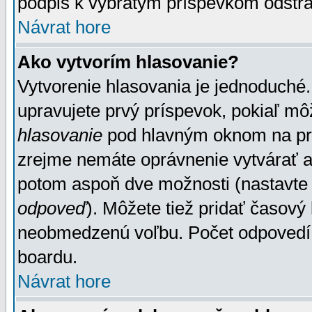
podpis k vybratým príspevkom odstrá
Návrat hore
Ako vytvorím hlasovanie?
Vytvorenie hlasovania je jednoduché.
upravujete prvý príspevok, pokiaľ môž
hlasovanie
pod hlavným oknom na prid
zrejme nemáte oprávnenie vytvárať an
potom aspoň dve možnosti (nastavte 
odpoveď
). Môžete tiež pridať časový
neobmedzenú voľbu. Počet odpovedí, 
boardu.
Návrat hore