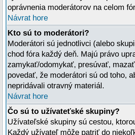
oprávnenia moderátorov na celom fór
Návrat hore
Kto sú to moderátori?
Moderátori sú jednotlivci (alebo skupi
chod fóra každý deň. Majú právo upr
zamykať/odomykať, presúvať, mazať a
povedať, že moderátori sú od toho, a
nepridávali otravný materiál.
Návrat hore
Čo sú to užívateťské skupiny?
Užívateľské skupiny sú cestou, ktoro
Každý užívateľ môže patriť do nieko