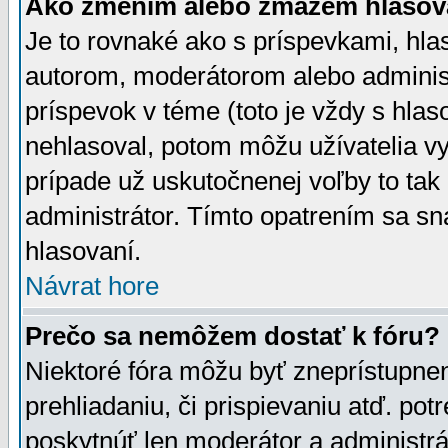
Ako zmením alebo zmažem hlasov
Je to rovnaké ako s príspevkami, h
autorom, moderátorom alebo administ
príspevok v téme (toto je vždy s hlas
nehlasoval, potom môžu užívatelia v
prípade už uskutočnenej voľby to tak
administrátor. Tímto opatrením sa sn
hlasovaní.
Návrat hore
Prečo sa nemôžem dostať k fóru?
Niektoré fóra môžu byť zneprístupnen
prehliadaniu, či prispievaniu atď. pot
poskytnúť len moderátor a administrát