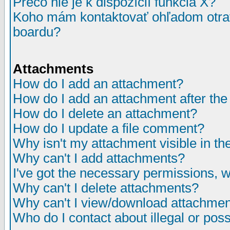
Prečo nie je k dispozícií funkcia X?
Koho mám kontaktovať ohľadom otrav
boardu?
Attachments
How do I add an attachment?
How do I add an attachment after the i
How do I delete an attachment?
How do I update a file comment?
Why isn't my attachment visible in th
Why can't I add attachments?
I've got the necessary permissions, 
Why can't I delete attachments?
Why can't I view/download attachme
Who do I contact about illegal or poss