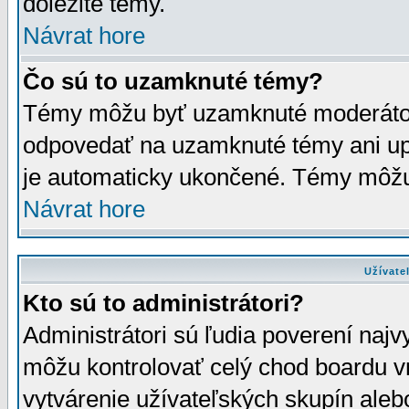
dôležité témy.
Návrat hore
Čo sú to uzamknuté témy?
Témy môžu byť uzamknuté moderáto
odpovedať na uzamknuté témy ani up
je automaticky ukončené. Témy môžu
Návrat hore
Užívate
Kto sú to administrátori?
Administrátori sú ľudia poverení najv
môžu kontrolovať celý chod boardu v
vytvárenie užívateľských skupín aleb