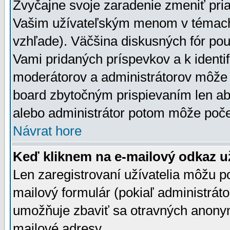
Zvyčajne svoje zaradenie zmeniť pr
Vašim užívateľským menom v témach 
vzhľade). Väčšina diskusných fór pou
Vami pridaných príspevkov a k identif
moderátorov a administrátorov môže 
board zbytočným prispievaním len aby
alebo administrátor potom môže počet
Návrat hore
Keď kliknem na e-mailový odkaz už
Len zaregistrovaní užívatelia môžu p
mailový formulár (pokiaľ administráto
umožňuje zbaviť sa otravných anonym
mailové adresy.