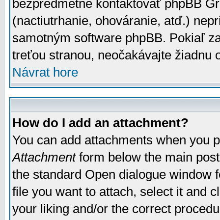
bezpredmetné kontaktovať phpBB Grou
(nactiutrhanie, ohováranie, atď.) ne
samotným software phpBB. Pokiaľ zaš
treťou stranou, neočakávajte žiadnu
Návrat hore
How do I add an attachment?
You can add attachments when you p
Attachment
form below the main post
the standard Open dialogue window fo
file you want to attach, select it and
your liking and/or the correct proced