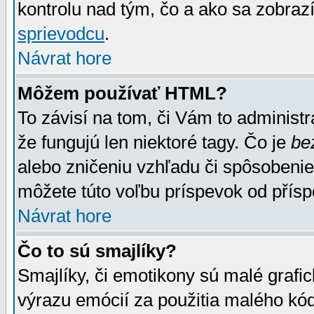
kontrolu nad tým, čo a ako sa zobrazí
sprievodcu
.
Návrat hore
Môžem používať HTML?
To závisí na tom, či Vám to administrá
že fungujú len niektoré tagy. Čo je
be
alebo zničeniu vzhľadu či spôsobeni
môžete túto voľbu príspevok od přís
Návrat hore
Čo to sú smajlíky?
Smajlíky, či emotikony sú malé grafic
výrazu emócií za použitia malého kód