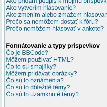
Ako pridám podpis k môjmu príspev
Ako vytvorím hlasovanie?
Ako zmením alebo zmažem hlasovan
Prečo sa nemôžem dostať k fóru?
Prečo nemôžem hlasovať v ankete?
Formátovanie a typy príspevkov
Čo je BBCode?
Môžem používať HTML?
Čo to sú smajlíky?
Môžem pridávať obrázky?
Čo sú to oznámenia?
Čo sú to dôležité témy?
Čo sú to uzamknuté témy?