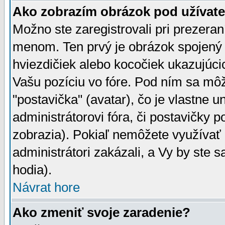
Ako zobrazím obrázok pod užíva
Možno ste zaregistrovali pri prezera
menom. Ten prvý je obrázok spojený 
hviezdičiek alebo kocočiek ukazujúcic
Vašu pozíciu vo fóre. Pod ním sa m
"postavička" (avatar), čo je vlastne 
administrátorovi fóra, či postavičky p
zobrazia). Pokiaľ nemôžete využívať 
administrátori zakázali, a Vy by ste 
hodia).
Návrat hore
Ako zmeniť svoje zaradenie?