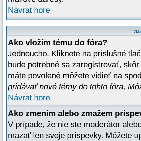
Návrat hore
Vkl
Ako vložím tému do fóra?
Jednoucho. Kliknete na príslušné tla
bude potrebné sa zaregistrovať, skôr 
máte povolené môžete vidieť na spodn
pridávať nové témy do tohto fóra, Môž
Návrat hore
Ako zmením alebo zmažem príspe
V prípade, že nie ste moderátor aleb
mazať len svoje príspevky. Môžete u