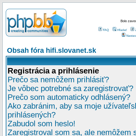
Bolo zaved
FAQ
Hľadať
Nastav
Obsah fóra hifi.slovanet.sk
Registrácia a prihlásenie
Prečo sa nemôžem prihlásiť?
Je vôbec potrebné sa zaregistrovať?
Prečo som automaticky odhlásený?
Ako zabránim, aby sa moje užívateľ
prihlásených?
Zabudol som heslo!
Zaregistroval som sa, ale nemôžem sa