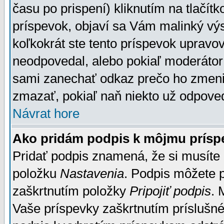
času po prispení) kliknutím na tlačít
príspevok, objaví sa Vám malinký výs
koľkokrát ste tento príspevok upravova
neodpovedal, alebo pokiaľ moderátor č
sami zanechať odkaz prečo ho zmenil
zmazať, pokiaľ naň niekto už odpoved
Návrat hore
Ako pridám podpis k môjmu prísp
Pridať podpis znamená, že si musíte n
položku
Nastavenia
. Podpis môžete 
zaškrtnutím položky
Pripojiť podpis
. 
Vaše príspevky zaškrtnutím príslušné