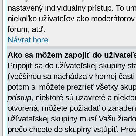
nastavený individuálny prístup. To u
niekoľko užívateľov ako moderátorov 
fórum, atď.
Návrat hore
Ako sa môžem zapojiť do užívateľ
Pripojiť sa do užívateľskej skupiny s
(večšinou sa nachádza v hornej časti 
potom si môžete prezrieť všetky sku
prístup
, niektoré sú uzavreté a niekt
otvorená, môžete požiadať o zaradeni
užívateľskej skupiny musí Vašu žiado
prečo chcete do skupiny vstúpiť. Pro