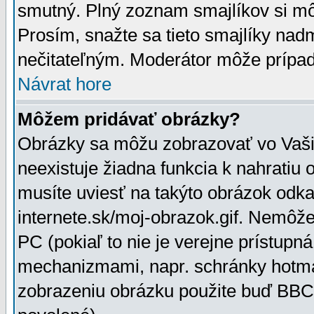
smutný. Plný zoznam smajlíkov si mô
Prosím, snažte sa tieto smajlíky nad
nečitateľným. Moderátor môže prípa
Návrat hore
Môžem pridávať obrázky?
Obrázky sa môžu zobrazovať vo Vaši
neexistuje žiadna funkcia k nahratiu
musíte uviesť na takýto obrázok odka
internete.sk/moj-obrazok.gif. Nemôž
PC (pokiaľ to nie je verejne prístupn
mechanizmami, napr. schránky hotmai
zobrazeniu obrázku použite buď BBCo