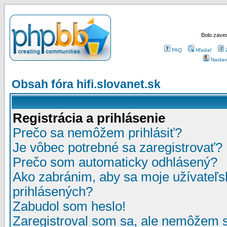
Bolo zaved
FAQ
Hľadať
Nastav
Obsah fóra hifi.slovanet.sk
Registrácia a prihlásenie
Prečo sa nemôžem prihlásiť?
Je vôbec potrebné sa zaregistrovať?
Prečo som automaticky odhlásený?
Ako zabránim, aby sa moje užívateľ
prihlásených?
Zabudol som heslo!
Zaregistroval som sa, ale nemôžem sa