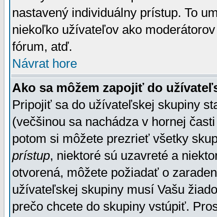
nastavený individuálny prístup. To u
niekoľko užívateľov ako moderátorov 
fórum, atď.
Návrat hore
Ako sa môžem zapojiť do užívateľ
Pripojiť sa do užívateľskej skupiny s
(večšinou sa nachádza v hornej časti 
potom si môžete prezrieť všetky sku
prístup
, niektoré sú uzavreté a niekt
otvorená, môžete požiadať o zaradeni
užívateľskej skupiny musí Vašu žiado
prečo chcete do skupiny vstúpiť. Pro