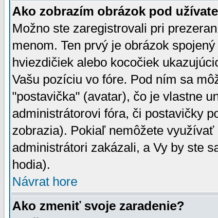
Ako zobrazím obrázok pod užíva
Možno ste zaregistrovali pri prezera
menom. Ten prvý je obrázok spojený 
hviezdičiek alebo kocočiek ukazujúcic
Vašu pozíciu vo fóre. Pod ním sa m
"postavička" (avatar), čo je vlastne 
administrátorovi fóra, či postavičky p
zobrazia). Pokiaľ nemôžete využívať 
administrátori zakázali, a Vy by ste 
hodia).
Návrat hore
Ako zmeniť svoje zaradenie?