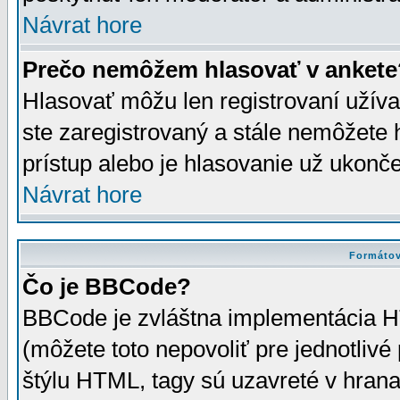
Návrat hore
Prečo nemôžem hlasovať v ankete
Hlasovať môžu len registrovaní užívat
ste zaregistrovaný a stále nemôžet
prístup alebo je hlasovanie už ukonč
Návrat hore
Formátov
Čo je BBCode?
BBCode je zvláštna implementácia HT
(môžete toto nepovoliť pre jednotli
štýlu HTML, tagy sú uzavreté v hrana