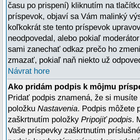
času po prispení) kliknutím na tlačít
príspevok, objaví sa Vám malinký výs
koľkokrát ste tento príspevok upravova
neodpovedal, alebo pokiaľ moderátor č
sami zanechať odkaz prečo ho zmenil
zmazať, pokiaľ naň niekto už odpoved
Návrat hore
Ako pridám podpis k môjmu prísp
Pridať podpis znamená, že si musíte n
položku
Nastavenia
. Podpis môžete 
zaškrtnutím položky
Pripojiť podpis
. 
Vaše príspevky zaškrtnutím príslušné