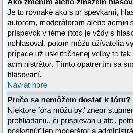
Ako zmením alebo zmažem hlasov
Je to rovnaké ako s príspevkami, h
autorom, moderátorom alebo administ
príspevok v téme (toto je vždy s hlas
nehlasoval, potom môžu užívatelia v
prípade už uskutočnenej voľby to tak
administrátor. Tímto opatrením sa sn
hlasovaní.
Návrat hore
Prečo sa nemôžem dostať k fóru?
Niektoré fóra môžu byť zneprístupnen
prehliadaniu, či prispievaniu atď. pot
poskytnúť len moderátor a administrát