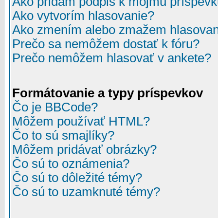
Ako pridám podpis k môjmu príspev
Ako vytvorím hlasovanie?
Ako zmením alebo zmažem hlasovan
Prečo sa nemôžem dostať k fóru?
Prečo nemôžem hlasovať v ankete?
Formátovanie a typy príspevkov
Čo je BBCode?
Môžem používať HTML?
Čo to sú smajlíky?
Môžem pridávať obrázky?
Čo sú to oznámenia?
Čo sú to dôležité témy?
Čo sú to uzamknuté témy?