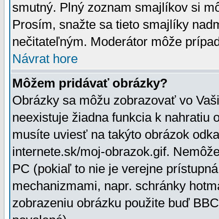
smutný. Plný zoznam smajlíkov si mô
Prosím, snažte sa tieto smajlíky nad
nečitateľným. Moderátor môže prípa
Návrat hore
Môžem pridávať obrázky?
Obrázky sa môžu zobrazovať vo Vaši
neexistuje žiadna funkcia k nahratiu
musíte uviesť na takýto obrázok odka
internete.sk/moj-obrazok.gif. Nemôž
PC (pokiaľ to nie je verejne prístupn
mechanizmami, napr. schránky hotmai
zobrazeniu obrázku použite buď BBCo