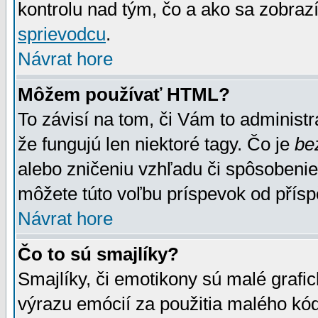
kontrolu nad tým, čo a ako sa zobrazí
sprievodcu
.
Návrat hore
Môžem používať HTML?
To závisí na tom, či Vám to administrá
že fungujú len niektoré tagy. Čo je
be
alebo zničeniu vzhľadu či spôsobeni
môžete túto voľbu príspevok od přís
Návrat hore
Čo to sú smajlíky?
Smajlíky, či emotikony sú malé grafic
výrazu emócií za použitia malého kód