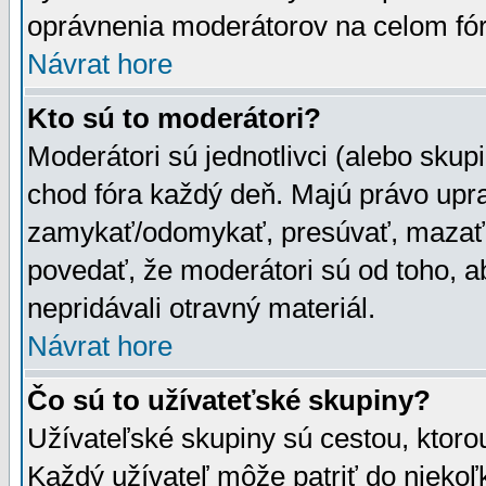
oprávnenia moderátorov na celom fór
Návrat hore
Kto sú to moderátori?
Moderátori sú jednotlivci (alebo skupi
chod fóra každý deň. Majú právo upr
zamykať/odomykať, presúvať, mazať a
povedať, že moderátori sú od toho, a
nepridávali otravný materiál.
Návrat hore
Čo sú to užívateťské skupiny?
Užívateľské skupiny sú cestou, ktoro
Každý užívateľ môže patriť do nieko