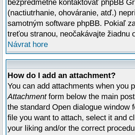
bezpredmetné kontaktovať phpBB Grou
(nactiutrhanie, ohováranie, atď.) ne
samotným software phpBB. Pokiaľ zaš
treťou stranou, neočakávajte žiadnu
Návrat hore
How do I add an attachment?
You can add attachments when you p
Attachment
form below the main post
the standard Open dialogue window fo
file you want to attach, select it and
your liking and/or the correct proced