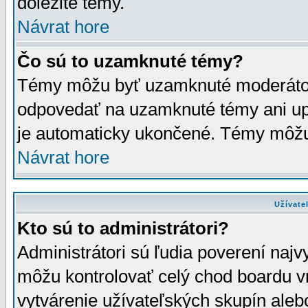
dôležité témy.
Návrat hore
Čo sú to uzamknuté témy?
Témy môžu byť uzamknuté moderáto
odpovedať na uzamknuté témy ani up
je automaticky ukončené. Témy môžu
Návrat hore
Užívate
Kto sú to administrátori?
Administrátori sú ľudia poverení najv
môžu kontrolovať celý chod boardu v
vytvárenie užívateľských skupín aleb