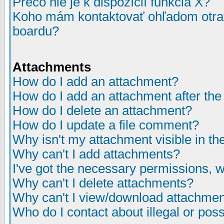
Prečo nie je k dispozícií funkcia X?
Koho mám kontaktovať ohľadom otrav
boardu?
Attachments
How do I add an attachment?
How do I add an attachment after the i
How do I delete an attachment?
How do I update a file comment?
Why isn't my attachment visible in th
Why can't I add attachments?
I've got the necessary permissions, 
Why can't I delete attachments?
Why can't I view/download attachme
Who do I contact about illegal or poss