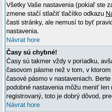
Všetky Vaše nastavenia (pokiaľ ste z
zmene stačí stlačiť tlačítko odkazu
N
časti stránky, ale nemusí to byť prav
nastavenia.
Návrat hore
Časy sú chybné!
Časy sú takmer vždy v poriadku, avša
časovom pásme než v tom, v ktorom s
časové pásmo v nastaveniach. Bert
podobné nastavenia môžu meniť len re
registrovaný, toto je dobrý dôvod, pre
Návrat hore