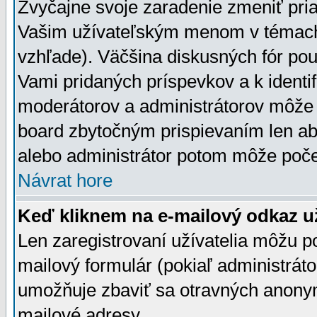
Zvyčajne svoje zaradenie zmeniť pr
Vašim užívateľským menom v témach 
vzhľade). Väčšina diskusných fór pou
Vami pridaných príspevkov a k identif
moderátorov a administrátorov môže 
board zbytočným prispievaním len aby
alebo administrátor potom môže počet
Návrat hore
Keď kliknem na e-mailový odkaz už
Len zaregistrovaní užívatelia môžu p
mailový formulár (pokiaľ administráto
umožňuje zbaviť sa otravných anonym
mailové adresy.