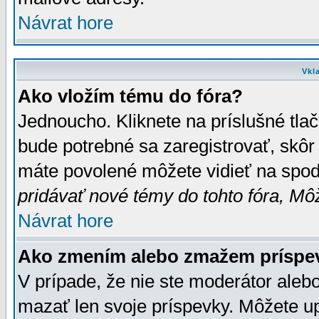
Návrat hore
Vkl
Ako vložím tému do fóra?
Jednoucho. Kliknete na príslušné tla
bude potrebné sa zaregistrovať, skôr 
máte povolené môžete vidieť na spodn
pridávať nové témy do tohto fóra, Môž
Návrat hore
Ako zmením alebo zmažem príspe
V prípade, že nie ste moderátor aleb
mazať len svoje príspevky. Môžete u