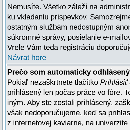
Nemusíte. Všetko záleží na administrá
ku vkladaniu príspevkov. Samozrejme
ostatným službám nedostupným anon
súkromné správy, posielanie e-mailov
Vrele Vám teda registráciu doporučuj
Návrat hore
Prečo som automaticky odhlásen
Pokiaľ nezaškrtnete tlačítko
Prihlásiť
prihlásený len počas práce vo fóre. 
iným. Aby ste zostali prihlásený, zaškr
však nedoporučujeme, keď sa prihlasuj
z internetovej kaviarne, na univerzite 