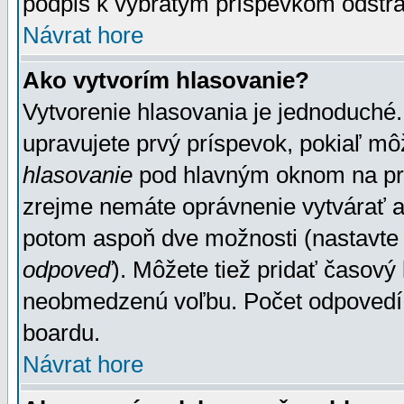
podpis k vybratým príspevkom odstrá
Návrat hore
Ako vytvorím hlasovanie?
Vytvorenie hlasovania je jednoduché.
upravujete prvý príspevok, pokiaľ môž
hlasovanie
pod hlavným oknom na prid
zrejme nemáte oprávnenie vytvárať an
potom aspoň dve možnosti (nastavte 
odpoveď
). Môžete tiež pridať časový
neobmedzenú voľbu. Počet odpovedí, 
boardu.
Návrat hore