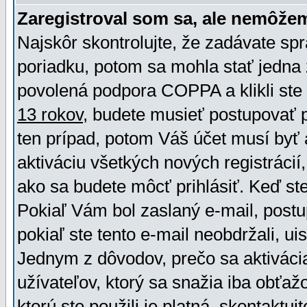
Zaregistroval som sa, ale nemôžem
Najskôr skontrolujte, že zadávate sp
poriadku, potom sa mohla stať jedna 
povolená podpora COPPA a klikli ste 
13 rokov
, budete musieť postupovať po
ten prípad, potom Váš účet musí byť 
aktiváciu všetkých nových registráci
ako sa budete môcť prihlásiť. Keď ste 
Pokiaľ Vám bol zaslaný e-mail, postu
pokiaľ ste tento e-mail neobdržali, ui
Jednym z dôvodov, prečo sa aktiváci
užívateľov, ktorý sa snažia iba obťažo
ktorú ste použili je platná, skontaktuj