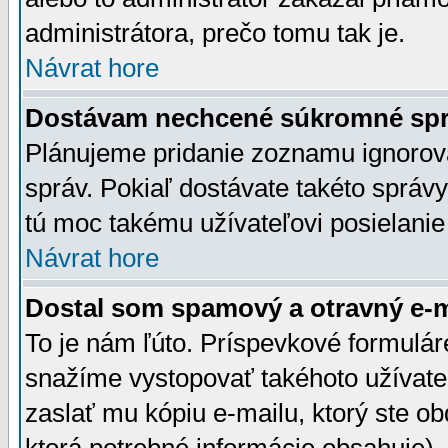
administrátora, prečo tomu tak je.
Návrat hore
Dostávam nechcené súkromné spr
Plánujeme pridanie zoznamu ignorov
správ. Pokiaľ dostávate takéto správy
tú moc takému užívateľovi posielanie
Návrat hore
Dostal som spamový a otravný e-ma
To je nám ľúto. Príspevkové formulá
snažíme vystopovať takéhoto užívateľ
zaslať mu kópiu e-mailu, ktorý ste obdr