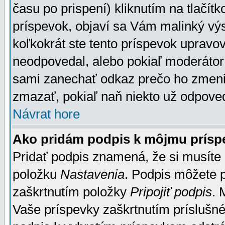
času po prispení) kliknutím na tlačít
príspevok, objaví sa Vám malinký výs
koľkokrát ste tento príspevok upravova
neodpovedal, alebo pokiaľ moderátor č
sami zanechať odkaz prečo ho zmenil
zmazať, pokiaľ naň niekto už odpoved
Návrat hore
Ako pridám podpis k môjmu prísp
Pridať podpis znamená, že si musíte n
položku
Nastavenia
. Podpis môžete 
zaškrtnutím položky
Pripojiť podpis
. 
Vaše príspevky zaškrtnutím príslušné