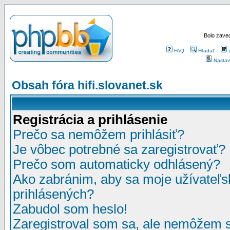
Bolo zaved
FAQ
Hľadať
Nastav
Obsah fóra hifi.slovanet.sk
Registrácia a prihlásenie
Prečo sa nemôžem prihlásiť?
Je vôbec potrebné sa zaregistrovať?
Prečo som automaticky odhlásený?
Ako zabránim, aby sa moje užívateľ
prihlásených?
Zabudol som heslo!
Zaregistroval som sa, ale nemôžem sa