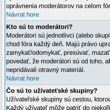
oprávnenia moderátorov na celom fór
Návrat hore
Kto sú to moderátori?
Moderátori sú jednotlivci (alebo skupi
chod fóra každý deň. Majú právo upr
zamykať/odomykať, presúvať, mazať a
povedať, že moderátori sú od toho, a
nepridávali otravný materiál.
Návrat hore
Čo sú to užívateťské skupiny?
Užívateľské skupiny sú cestou, ktoro
Každý užívateľ môže patriť do nieko