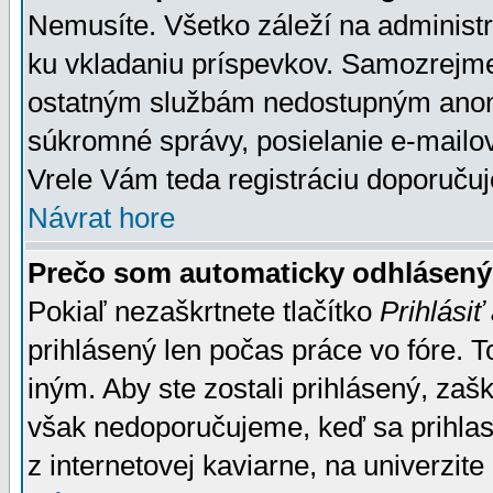
Nemusíte. Všetko záleží na administrá
ku vkladaniu príspevkov. Samozrejme
ostatným službám nedostupným anon
súkromné správy, posielanie e-mailov
Vrele Vám teda registráciu doporučuj
Návrat hore
Prečo som automaticky odhlásen
Pokiaľ nezaškrtnete tlačítko
Prihlásiť
prihlásený len počas práce vo fóre. 
iným. Aby ste zostali prihlásený, zaškr
však nedoporučujeme, keď sa prihlasuj
z internetovej kaviarne, na univerzite 