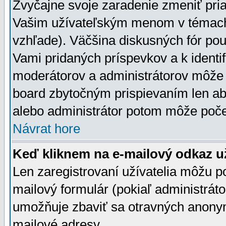
Zvyčajne svoje zaradenie zmeniť pr
Vašim užívateľským menom v témach 
vzhľade). Väčšina diskusných fór pou
Vami pridaných príspevkov a k identif
moderátorov a administrátorov môže 
board zbytočným prispievaním len aby
alebo administrátor potom môže počet
Návrat hore
Keď kliknem na e-mailový odkaz už
Len zaregistrovaní užívatelia môžu p
mailový formulár (pokiaľ administráto
umožňuje zbaviť sa otravných anonym
mailové adresy.