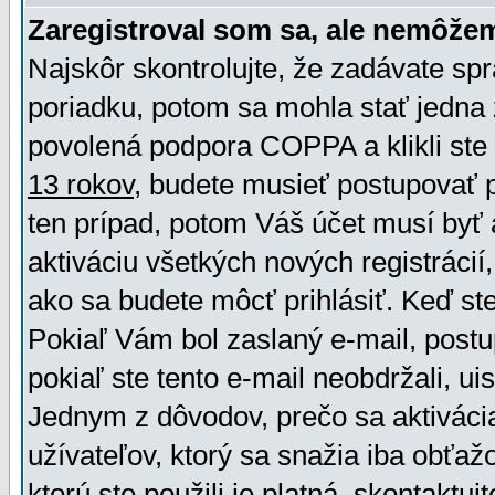
Zaregistroval som sa, ale nemôžem
Najskôr skontrolujte, že zadávate sp
poriadku, potom sa mohla stať jedna 
povolená podpora COPPA a klikli ste 
13 rokov
, budete musieť postupovať po
ten prípad, potom Váš účet musí byť 
aktiváciu všetkých nových registráci
ako sa budete môcť prihlásiť. Keď ste 
Pokiaľ Vám bol zaslaný e-mail, postu
pokiaľ ste tento e-mail neobdržali, ui
Jednym z dôvodov, prečo sa aktiváci
užívateľov, ktorý sa snažia iba obťažo
ktorú ste použili je platná, skontaktuj