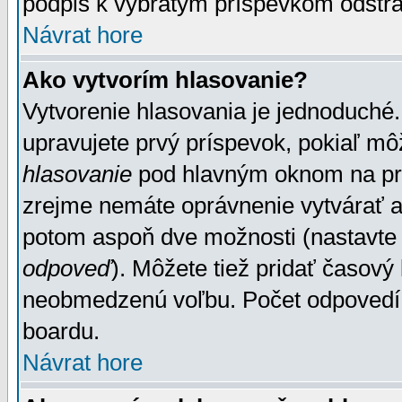
podpis k vybratým príspevkom odstrá
Návrat hore
Ako vytvorím hlasovanie?
Vytvorenie hlasovania je jednoduché.
upravujete prvý príspevok, pokiaľ môž
hlasovanie
pod hlavným oknom na prid
zrejme nemáte oprávnenie vytvárať an
potom aspoň dve možnosti (nastavte 
odpoveď
). Môžete tiež pridať časový
neobmedzenú voľbu. Počet odpovedí, 
boardu.
Návrat hore