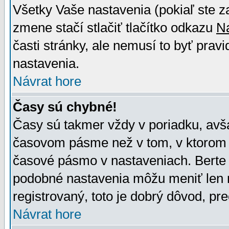
Všetky Vaše nastavenia (pokiaľ ste z
zmene stačí stlačiť tlačítko odkazu
N
časti stránky, ale nemusí to byť prav
nastavenia.
Návrat hore
Časy sú chybné!
Časy sú takmer vždy v poriadku, avša
časovom pásme než v tom, v ktorom s
časové pásmo v nastaveniach. Bert
podobné nastavenia môžu meniť len re
registrovaný, toto je dobrý dôvod, pre
Návrat hore