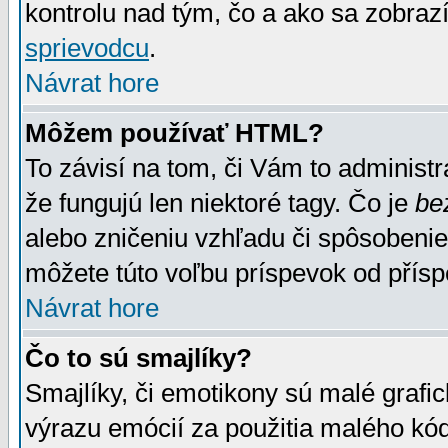
kontrolu nad tým, čo a ako sa zobrazí
sprievodcu
.
Návrat hore
Môžem používať HTML?
To závisí na tom, či Vám to administrá
že fungujú len niektoré tagy. Čo je
be
alebo zničeniu vzhľadu či spôsobeni
môžete túto voľbu príspevok od přís
Návrat hore
Čo to sú smajlíky?
Smajlíky, či emotikony sú malé grafic
výrazu emócií za použitia malého kód