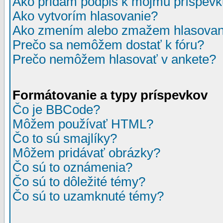
Ako pridám podpis k môjmu príspev
Ako vytvorím hlasovanie?
Ako zmením alebo zmažem hlasovan
Prečo sa nemôžem dostať k fóru?
Prečo nemôžem hlasovať v ankete?
Formátovanie a typy príspevkov
Čo je BBCode?
Môžem používať HTML?
Čo to sú smajlíky?
Môžem pridávať obrázky?
Čo sú to oznámenia?
Čo sú to dôležité témy?
Čo sú to uzamknuté témy?