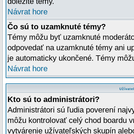
dôležité témy.
Návrat hore
Čo sú to uzamknuté témy?
Témy môžu byť uzamknuté moderáto
odpovedať na uzamknuté témy ani up
je automaticky ukončené. Témy môžu
Návrat hore
Užívate
Kto sú to administrátori?
Administrátori sú ľudia poverení najv
môžu kontrolovať celý chod boardu v
vytvárenie užívateľských skupín aleb