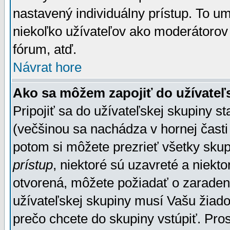
nastavený individuálny prístup. To u
niekoľko užívateľov ako moderátorov 
fórum, atď.
Návrat hore
Ako sa môžem zapojiť do užívateľ
Pripojiť sa do užívateľskej skupiny s
(večšinou sa nachádza v hornej časti 
potom si môžete prezrieť všetky sku
prístup
, niektoré sú uzavreté a niekt
otvorená, môžete požiadať o zaradeni
užívateľskej skupiny musí Vašu žiado
prečo chcete do skupiny vstúpiť. Pro