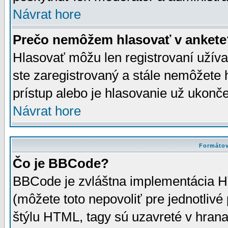
Návrat hore
Prečo nemôžem hlasovať v ankete
Hlasovať môžu len registrovaní užívat
ste zaregistrovaný a stále nemôžet
prístup alebo je hlasovanie už ukonč
Návrat hore
Formátov
Čo je BBCode?
BBCode je zvláštna implementácia HT
(môžete toto nepovoliť pre jednotli
štýlu HTML, tagy sú uzavreté v hrana