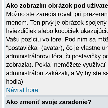
Ako zobrazím obrázok pod užíva
Možno ste zaregistrovali pri prezera
menom. Ten prvý je obrázok spojený 
hviezdičiek alebo kocočiek ukazujúcic
Vašu pozíciu vo fóre. Pod ním sa m
"postavička" (avatar), čo je vlastne 
administrátorovi fóra, či postavičky p
zobrazia). Pokiaľ nemôžete využívať 
administrátori zakázali, a Vy by ste 
hodia).
Návrat hore
Ako zmeniť svoje zaradenie?