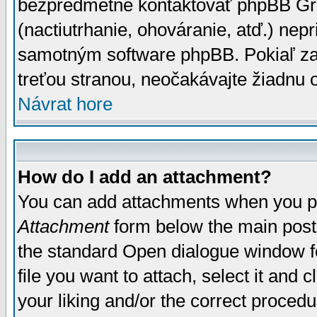
bezpredmetné kontaktovať phpBB Grou
(nactiutrhanie, ohováranie, atď.) ne
samotným software phpBB. Pokiaľ zaš
treťou stranou, neočakávajte žiadnu
Návrat hore
How do I add an attachment?
You can add attachments when you p
Attachment
form below the main post
the standard Open dialogue window fo
file you want to attach, select it and
your liking and/or the correct proced