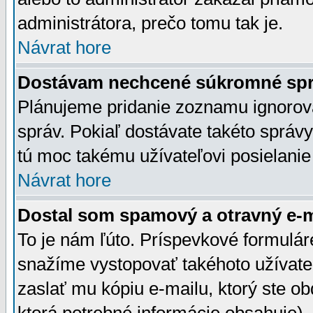
administrátora, prečo tomu tak je.
Návrat hore
Dostávam nechcené súkromné spr
Plánujeme pridanie zoznamu ignorov
správ. Pokiaľ dostávate takéto správy
tú moc takému užívateľovi posielanie
Návrat hore
Dostal som spamový a otravný e-ma
To je nám ľúto. Príspevkové formulá
snažíme vystopovať takéhoto užívateľ
zaslať mu kópiu e-mailu, ktorý ste obdr