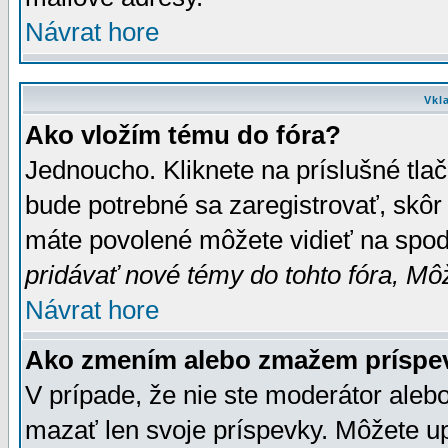
Návrat hore
Vkl
Ako vložím tému do fóra?
Jednoucho. Kliknete na príslušné tla
bude potrebné sa zaregistrovať, skôr 
máte povolené môžete vidieť na spodn
pridávať nové témy do tohto fóra, Môž
Návrat hore
Ako zmením alebo zmažem príspe
V prípade, že nie ste moderátor aleb
mazať len svoje príspevky. Môžete u