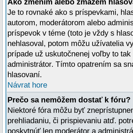
Ako zmením alebo zmažem hlasov
Je to rovnaké ako s príspevkami, h
autorom, moderátorom alebo administ
príspevok v téme (toto je vždy s hlas
nehlasoval, potom môžu užívatelia v
prípade už uskutočnenej voľby to tak
administrátor. Tímto opatrením sa sn
hlasovaní.
Návrat hore
Prečo sa nemôžem dostať k fóru?
Niektoré fóra môžu byť zneprístupnen
prehliadaniu, či prispievaniu atď. pot
poskytnúť len moderátor a administrát