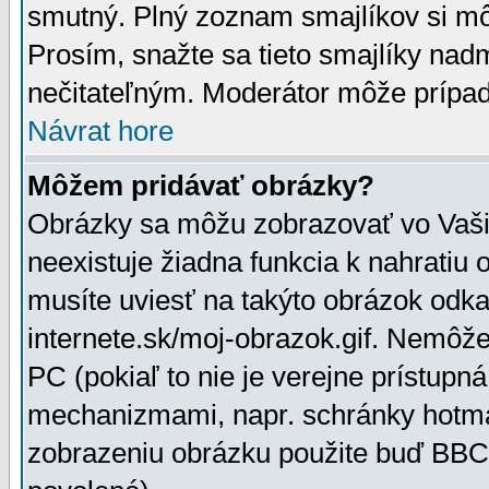
smutný. Plný zoznam smajlíkov si mô
Prosím, snažte sa tieto smajlíky nad
nečitateľným. Moderátor môže prípa
Návrat hore
Môžem pridávať obrázky?
Obrázky sa môžu zobrazovať vo Vaši
neexistuje žiadna funkcia k nahratiu
musíte uviesť na takýto obrázok odka
internete.sk/moj-obrazok.gif. Nemôž
PC (pokiaľ to nie je verejne prístupn
mechanizmami, napr. schránky hotmai
zobrazeniu obrázku použite buď BBCo