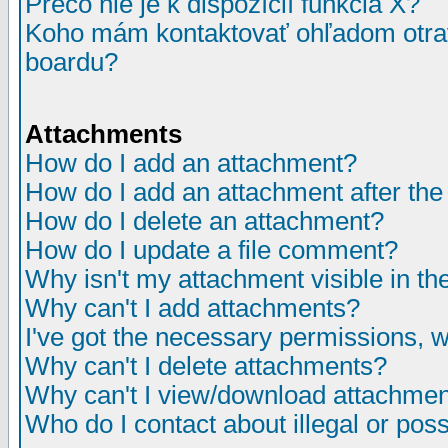
Prečo nie je k dispozícií funkcia X?
Koho mám kontaktovať ohľadom otrav
boardu?
Attachments
How do I add an attachment?
How do I add an attachment after the i
How do I delete an attachment?
How do I update a file comment?
Why isn't my attachment visible in th
Why can't I add attachments?
I've got the necessary permissions, 
Why can't I delete attachments?
Why can't I view/download attachme
Who do I contact about illegal or poss