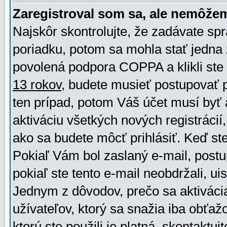
Zaregistroval som sa, ale nemôžem
Najskôr skontrolujte, že zadávate sp
poriadku, potom sa mohla stať jedna 
povolená podpora COPPA a klikli ste 
13 rokov
, budete musieť postupovať po
ten prípad, potom Váš účet musí byť 
aktiváciu všetkých nových registráci
ako sa budete môcť prihlásiť. Keď ste 
Pokiaľ Vám bol zaslaný e-mail, postu
pokiaľ ste tento e-mail neobdržali, ui
Jednym z dôvodov, prečo sa aktiváci
užívateľov, ktorý sa snažia iba obťažo
ktorú ste použili je platná, skontaktuj