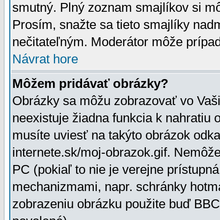
smutný. Plný zoznam smajlíkov si mô
Prosím, snažte sa tieto smajlíky nad
nečitateľným. Moderátor môže prípa
Návrat hore
Môžem pridávať obrázky?
Obrázky sa môžu zobrazovať vo Vaši
neexistuje žiadna funkcia k nahratiu
musíte uviesť na takýto obrázok odka
internete.sk/moj-obrazok.gif. Nemôž
PC (pokiaľ to nie je verejne prístupn
mechanizmami, napr. schránky hotmai
zobrazeniu obrázku použite buď BBCo