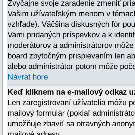
Zvyčajne svoje zaradenie zmeniť pr
Vašim užívateľským menom v témach 
vzhľade). Väčšina diskusných fór pou
Vami pridaných príspevkov a k identif
moderátorov a administrátorov môže 
board zbytočným prispievaním len aby
alebo administrátor potom môže počet
Návrat hore
Keď kliknem na e-mailový odkaz už
Len zaregistrovaní užívatelia môžu p
mailový formulár (pokiaľ administráto
umožňuje zbaviť sa otravných anonym
mailové adresy.