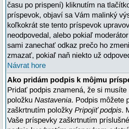
času po prispení) kliknutím na tlačít
príspevok, objaví sa Vám malinký výs
koľkokrát ste tento príspevok upravova
neodpovedal, alebo pokiaľ moderátor č
sami zanechať odkaz prečo ho zmenil
zmazať, pokiaľ naň niekto už odpoved
Návrat hore
Ako pridám podpis k môjmu prísp
Pridať podpis znamená, že si musíte n
položku
Nastavenia
. Podpis môžete 
zaškrtnutím položky
Pripojiť podpis
. 
Vaše príspevky zaškrtnutím príslušné