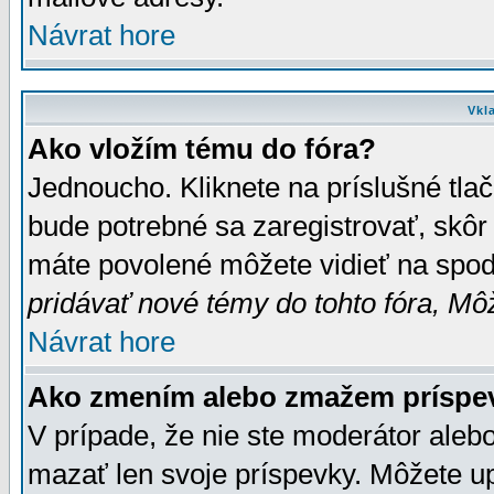
Návrat hore
Vkl
Ako vložím tému do fóra?
Jednoucho. Kliknete na príslušné tla
bude potrebné sa zaregistrovať, skôr 
máte povolené môžete vidieť na spodn
pridávať nové témy do tohto fóra, Môž
Návrat hore
Ako zmením alebo zmažem príspe
V prípade, že nie ste moderátor aleb
mazať len svoje príspevky. Môžete u