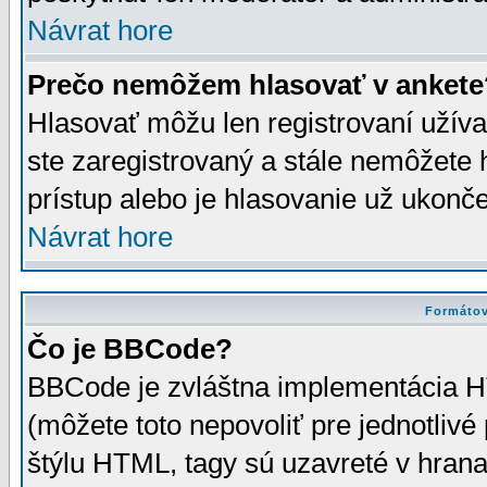
Návrat hore
Prečo nemôžem hlasovať v ankete
Hlasovať môžu len registrovaní užívat
ste zaregistrovaný a stále nemôžet
prístup alebo je hlasovanie už ukonč
Návrat hore
Formátov
Čo je BBCode?
BBCode je zvláštna implementácia HT
(môžete toto nepovoliť pre jednotli
štýlu HTML, tagy sú uzavreté v hrana