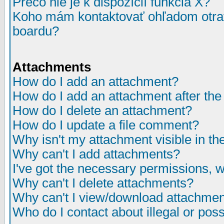
Prečo nie je k dispozícií funkcia X?
Koho mám kontaktovať ohľadom otrav
boardu?
Attachments
How do I add an attachment?
How do I add an attachment after the i
How do I delete an attachment?
How do I update a file comment?
Why isn't my attachment visible in th
Why can't I add attachments?
I've got the necessary permissions, 
Why can't I delete attachments?
Why can't I view/download attachme
Who do I contact about illegal or poss