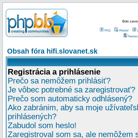
Bolo zaved
FAQ
Hľadať
Nastav
Obsah fóra hifi.slovanet.sk
Registrácia a prihlásenie
Prečo sa nemôžem prihlásiť?
Je vôbec potrebné sa zaregistrovať?
Prečo som automaticky odhlásený?
Ako zabránim, aby sa moje užívateľ
prihlásených?
Zabudol som heslo!
Zaregistroval som sa, ale nemôžem sa