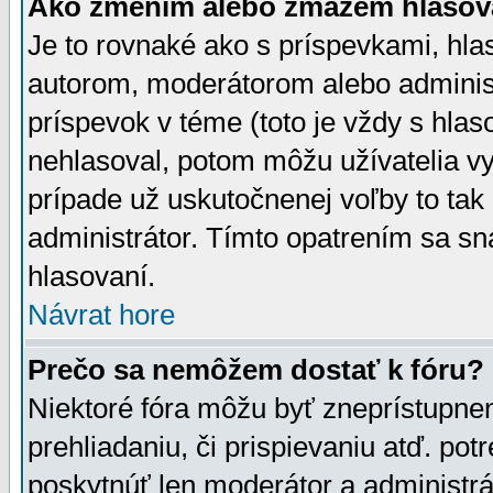
Ako zmením alebo zmažem hlasov
Je to rovnaké ako s príspevkami, h
autorom, moderátorom alebo administ
príspevok v téme (toto je vždy s hlas
nehlasoval, potom môžu užívatelia v
prípade už uskutočnenej voľby to tak
administrátor. Tímto opatrením sa sn
hlasovaní.
Návrat hore
Prečo sa nemôžem dostať k fóru?
Niektoré fóra môžu byť zneprístupnen
prehliadaniu, či prispievaniu atď. pot
poskytnúť len moderátor a administrát