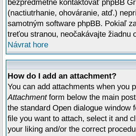
bezpredmetné kontaktovať phpBB Grou
(nactiutrhanie, ohováranie, atď.) ne
samotným software phpBB. Pokiaľ zaš
treťou stranou, neočakávajte žiadnu
Návrat hore
How do I add an attachment?
You can add attachments when you p
Attachment
form below the main post
the standard Open dialogue window fo
file you want to attach, select it and
your liking and/or the correct proced