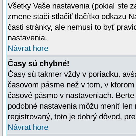
Všetky Vaše nastavenia (pokiaľ ste z
zmene stačí stlačiť tlačítko odkazu
N
časti stránky, ale nemusí to byť prav
nastavenia.
Návrat hore
Časy sú chybné!
Časy sú takmer vždy v poriadku, avša
časovom pásme než v tom, v ktorom s
časové pásmo v nastaveniach. Bert
podobné nastavenia môžu meniť len re
registrovaný, toto je dobrý dôvod, pre
Návrat hore