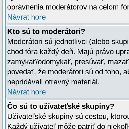
oprávnenia moderátorov na celom fór
Návrat hore
Kto sú to moderátori?
Moderátori sú jednotlivci (alebo skupi
chod fóra každý deň. Majú právo upr
zamykať/odomykať, presúvať, mazať a
povedať, že moderátori sú od toho, a
nepridávali otravný materiál.
Návrat hore
Čo sú to užívateťské skupiny?
Užívateľské skupiny sú cestou, ktoro
Každý užívateľ môže patriť do nieko