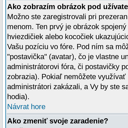
Ako zobrazím obrázok pod užíva
Možno ste zaregistrovali pri prezera
menom. Ten prvý je obrázok spojený 
hviezdičiek alebo kocočiek ukazujúcic
Vašu pozíciu vo fóre. Pod ním sa m
"postavička" (avatar), čo je vlastne 
administrátorovi fóra, či postavičky p
zobrazia). Pokiaľ nemôžete využívať 
administrátori zakázali, a Vy by ste 
hodia).
Návrat hore
Ako zmeniť svoje zaradenie?