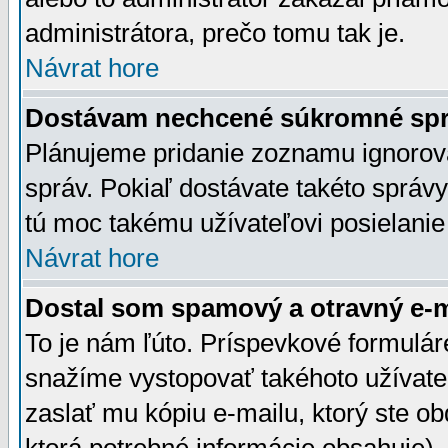
administrátora, prečo tomu tak je.
Návrat hore
Dostávam nechcené súkromné spr
Plánujeme pridanie zoznamu ignorov
správ. Pokiaľ dostávate takéto správy
tú moc takému užívateľovi posielanie
Návrat hore
Dostal som spamový a otravný e-ma
To je nám ľúto. Príspevkové formulá
snažíme vystopovať takéhoto užívateľ
zaslať mu kópiu e-mailu, ktorý ste obdr