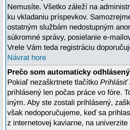
Nemusíte. Všetko záleží na administrá
ku vkladaniu príspevkov. Samozrejme
ostatným službám nedostupným anon
súkromné správy, posielanie e-mailov
Vrele Vám teda registráciu doporučuj
Návrat hore
Prečo som automaticky odhlásen
Pokiaľ nezaškrtnete tlačítko
Prihlásiť
prihlásený len počas práce vo fóre. 
iným. Aby ste zostali prihlásený, zaškr
však nedoporučujeme, keď sa prihlasuj
z internetovej kaviarne, na univerzite 