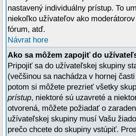
nastavený individuálny prístup. To u
niekoľko užívateľov ako moderátorov 
fórum, atď.
Návrat hore
Ako sa môžem zapojiť do užívateľ
Pripojiť sa do užívateľskej skupiny s
(večšinou sa nachádza v hornej časti 
potom si môžete prezrieť všetky sku
prístup
, niektoré sú uzavreté a niekt
otvorená, môžete požiadať o zaradeni
užívateľskej skupiny musí Vašu žiado
prečo chcete do skupiny vstúpiť. Pro