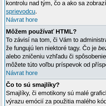
kontrolu nad tým, čo a ako sa zobrazí
sprievodcu
.
Návrat hore
Môžem používať HTML?
To závisí na tom, či Vám to administrá
že fungujú len niektoré tagy. Čo je
be
alebo zničeniu vzhľadu či spôsobeni
môžete túto voľbu príspevok od přís
Návrat hore
Čo to sú smajlíky?
Smajlíky, či emotikony sú malé grafic
výrazu emócií za použitia malého kód