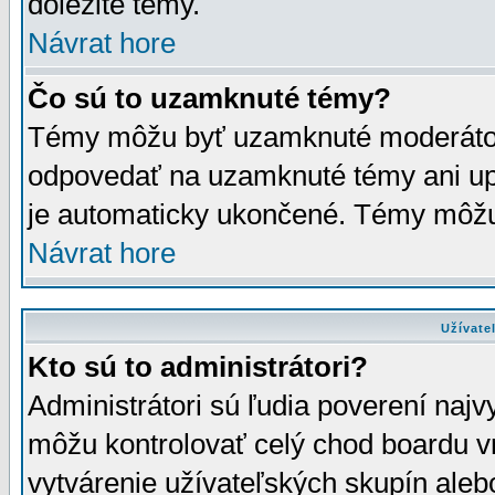
dôležité témy.
Návrat hore
Čo sú to uzamknuté témy?
Témy môžu byť uzamknuté moderáto
odpovedať na uzamknuté témy ani up
je automaticky ukončené. Témy môžu
Návrat hore
Užívate
Kto sú to administrátori?
Administrátori sú ľudia poverení najv
môžu kontrolovať celý chod boardu v
vytvárenie užívateľských skupín aleb