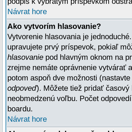
podpis k vybratým príspevkom odstrá
Návrat hore
Ako vytvorím hlasovanie?
Vytvorenie hlasovania je jednoduché.
upravujete prvý príspevok, pokiaľ môž
hlasovanie
pod hlavným oknom na prid
zrejme nemáte oprávnenie vytvárať an
potom aspoň dve možnosti (nastavte 
odpoveď
). Môžete tiež pridať časový
neobmedzenú voľbu. Počet odpovedí, 
boardu.
Návrat hore