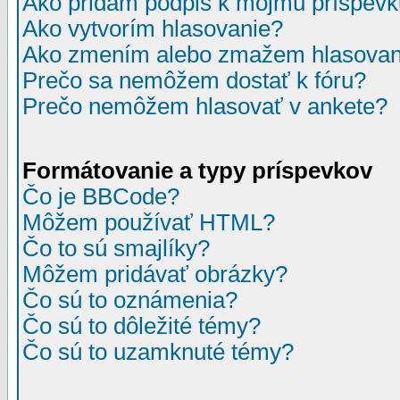
Ako pridám podpis k môjmu príspev
Ako vytvorím hlasovanie?
Ako zmením alebo zmažem hlasovan
Prečo sa nemôžem dostať k fóru?
Prečo nemôžem hlasovať v ankete?
Formátovanie a typy príspevkov
Čo je BBCode?
Môžem používať HTML?
Čo to sú smajlíky?
Môžem pridávať obrázky?
Čo sú to oznámenia?
Čo sú to dôležité témy?
Čo sú to uzamknuté témy?