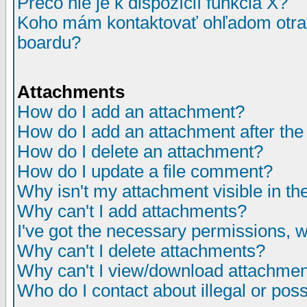
Prečo nie je k dispozícií funkcia X?
Koho mám kontaktovať ohľadom otrav
boardu?
Attachments
How do I add an attachment?
How do I add an attachment after the i
How do I delete an attachment?
How do I update a file comment?
Why isn't my attachment visible in th
Why can't I add attachments?
I've got the necessary permissions, 
Why can't I delete attachments?
Why can't I view/download attachme
Who do I contact about illegal or poss