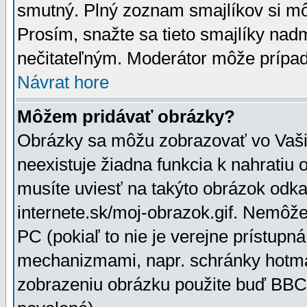
smutný. Plný zoznam smajlíkov si mô
Prosím, snažte sa tieto smajlíky nad
nečitateľným. Moderátor môže prípa
Návrat hore
Môžem pridávať obrázky?
Obrázky sa môžu zobrazovať vo Vaši
neexistuje žiadna funkcia k nahratiu
musíte uviesť na takýto obrázok odka
internete.sk/moj-obrazok.gif. Nemôž
PC (pokiaľ to nie je verejne prístupn
mechanizmami, napr. schránky hotmai
zobrazeniu obrázku použite buď BBCo