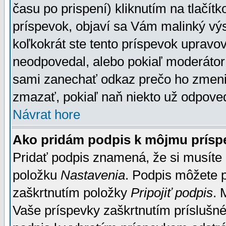
času po prispení) kliknutím na tlačít
príspevok, objaví sa Vám malinký výs
koľkokrát ste tento príspevok upravova
neodpovedal, alebo pokiaľ moderátor č
sami zanechať odkaz prečo ho zmenil
zmazať, pokiaľ naň niekto už odpoved
Návrat hore
Ako pridám podpis k môjmu prísp
Pridať podpis znamená, že si musíte n
položku
Nastavenia
. Podpis môžete 
zaškrtnutím položky
Pripojiť podpis
. 
Vaše príspevky zaškrtnutím príslušné