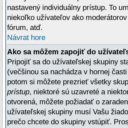
nastavený individuálny prístup. To u
niekoľko užívateľov ako moderátorov 
fórum, atď.
Návrat hore
Ako sa môžem zapojiť do užívateľ
Pripojiť sa do užívateľskej skupiny s
(večšinou sa nachádza v hornej časti 
potom si môžete prezrieť všetky sku
prístup
, niektoré sú uzavreté a niekt
otvorená, môžete požiadať o zaradeni
užívateľskej skupiny musí Vašu žiado
prečo chcete do skupiny vstúpiť. Pro