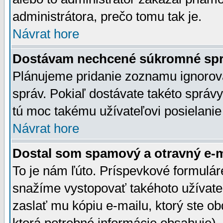
administrátora, prečo tomu tak je.
Návrat hore
Dostávam nechcené súkromné spr
Plánujeme pridanie zoznamu ignorov
správ. Pokiaľ dostávate takéto správy
tú moc takému užívateľovi posielanie
Návrat hore
Dostal som spamový a otravný e-ma
To je nám ľúto. Príspevkové formulá
snažíme vystopovať takéhoto užívateľ
zaslať mu kópiu e-mailu, ktorý ste obdr