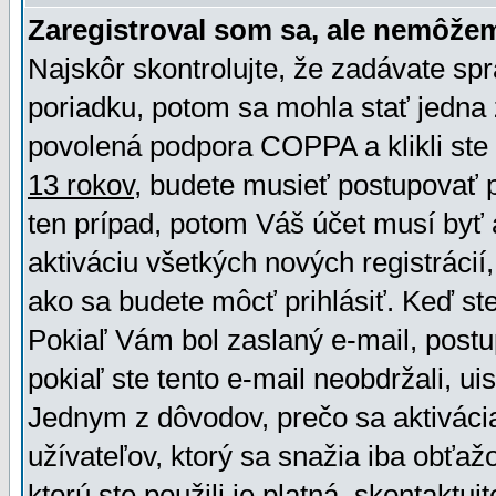
Zaregistroval som sa, ale nemôžem
Najskôr skontrolujte, že zadávate sp
poriadku, potom sa mohla stať jedna 
povolená podpora COPPA a klikli ste 
13 rokov
, budete musieť postupovať po
ten prípad, potom Váš účet musí byť 
aktiváciu všetkých nových registráci
ako sa budete môcť prihlásiť. Keď ste 
Pokiaľ Vám bol zaslaný e-mail, postu
pokiaľ ste tento e-mail neobdržali, ui
Jednym z dôvodov, prečo sa aktiváci
užívateľov, ktorý sa snažia iba obťažo
ktorú ste použili je platná, skontaktuj