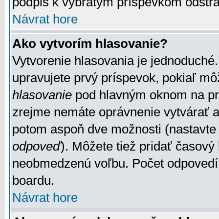
podpis k vybratým príspevkom odstrá
Návrat hore
Ako vytvorím hlasovanie?
Vytvorenie hlasovania je jednoduché.
upravujete prvý príspevok, pokiaľ môž
hlasovanie
pod hlavným oknom na prid
zrejme nemáte oprávnenie vytvárať an
potom aspoň dve možnosti (nastavte 
odpoveď
). Môžete tiež pridať časový
neobmedzenú voľbu. Počet odpovedí, 
boardu.
Návrat hore