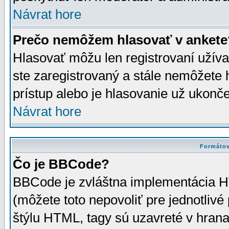
Návrat hore
Prečo nemôžem hlasovať v ankete
Hlasovať môžu len registrovaní užívat
ste zaregistrovaný a stále nemôžet
prístup alebo je hlasovanie už ukonč
Návrat hore
Formátov
Čo je BBCode?
BBCode je zvláštna implementácia HT
(môžete toto nepovoliť pre jednotli
štýlu HTML, tagy sú uzavreté v hrana