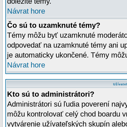
dôležité témy.
Návrat hore
Čo sú to uzamknuté témy?
Témy môžu byť uzamknuté moderáto
odpovedať na uzamknuté témy ani up
je automaticky ukončené. Témy môžu
Návrat hore
Užívate
Kto sú to administrátori?
Administrátori sú ľudia poverení najv
môžu kontrolovať celý chod boardu v
vytvárenie užívateľských skupín aleb