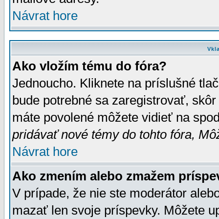
Návrat hore
Vkl
Ako vložím tému do fóra?
Jednoucho. Kliknete na príslušné tla
bude potrebné sa zaregistrovať, skôr 
máte povolené môžete vidieť na spodn
pridávať nové témy do tohto fóra, Môž
Návrat hore
Ako zmením alebo zmažem príspe
V prípade, že nie ste moderátor aleb
mazať len svoje príspevky. Môžete u