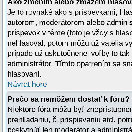
Ako zmením alebo zmažem hlasov
Je to rovnaké ako s príspevkami, h
autorom, moderátorom alebo administ
príspevok v téme (toto je vždy s hlas
nehlasoval, potom môžu užívatelia v
prípade už uskutočnenej voľby to tak
administrátor. Tímto opatrením sa sn
hlasovaní.
Návrat hore
Prečo sa nemôžem dostať k fóru?
Niektoré fóra môžu byť zneprístupnen
prehliadaniu, či prispievaniu atď. pot
poskytnúť len moderátor a administrát