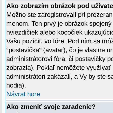
Ako zobrazím obrázok pod užíva
Možno ste zaregistrovali pri prezera
menom. Ten prvý je obrázok spojený 
hviezdičiek alebo kocočiek ukazujúcic
Vašu pozíciu vo fóre. Pod ním sa m
"postavička" (avatar), čo je vlastne 
administrátorovi fóra, či postavičky p
zobrazia). Pokiaľ nemôžete využívať 
administrátori zakázali, a Vy by ste 
hodia).
Návrat hore
Ako zmeniť svoje zaradenie?