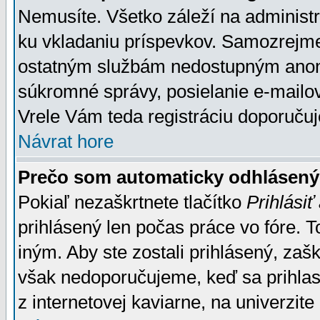
Nemusíte. Všetko záleží na administrá
ku vkladaniu príspevkov. Samozrejme
ostatným službám nedostupným anon
súkromné správy, posielanie e-mailov
Vrele Vám teda registráciu doporučuj
Návrat hore
Prečo som automaticky odhlásen
Pokiaľ nezaškrtnete tlačítko
Prihlásiť
prihlásený len počas práce vo fóre. 
iným. Aby ste zostali prihlásený, zaškr
však nedoporučujeme, keď sa prihlasuj
z internetovej kaviarne, na univerzite 