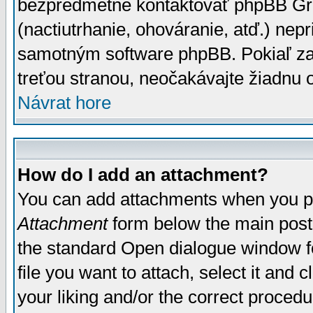
bezpredmetné kontaktovať phpBB Grou
(nactiutrhanie, ohováranie, atď.) ne
samotným software phpBB. Pokiaľ zaš
treťou stranou, neočakávajte žiadnu
Návrat hore
How do I add an attachment?
You can add attachments when you p
Attachment
form below the main post
the standard Open dialogue window fo
file you want to attach, select it and
your liking and/or the correct proced