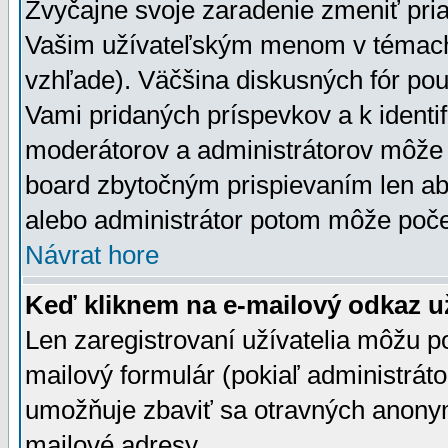
Zvyčajne svoje zaradenie zmeniť pr
Vašim užívateľským menom v témach 
vzhľade). Väčšina diskusných fór pou
Vami pridaných príspevkov a k identif
moderátorov a administrátorov môže 
board zbytočným prispievaním len aby
alebo administrátor potom môže počet
Návrat hore
Keď kliknem na e-mailový odkaz už
Len zaregistrovaní užívatelia môžu p
mailový formulár (pokiaľ administráto
umožňuje zbaviť sa otravných anonym
mailové adresy.