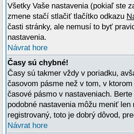
Všetky Vaše nastavenia (pokiaľ ste z
zmene stačí stlačiť tlačítko odkazu
N
časti stránky, ale nemusí to byť prav
nastavenia.
Návrat hore
Časy sú chybné!
Časy sú takmer vždy v poriadku, avša
časovom pásme než v tom, v ktorom s
časové pásmo v nastaveniach. Bert
podobné nastavenia môžu meniť len re
registrovaný, toto je dobrý dôvod, pre
Návrat hore