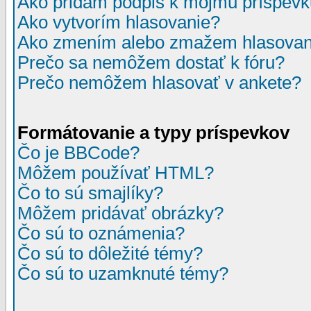
Ako pridám podpis k môjmu príspev
Ako vytvorím hlasovanie?
Ako zmením alebo zmažem hlasovan
Prečo sa nemôžem dostať k fóru?
Prečo nemôžem hlasovať v ankete?
Formátovanie a typy príspevkov
Čo je BBCode?
Môžem používať HTML?
Čo to sú smajlíky?
Môžem pridávať obrázky?
Čo sú to oznámenia?
Čo sú to dôležité témy?
Čo sú to uzamknuté témy?