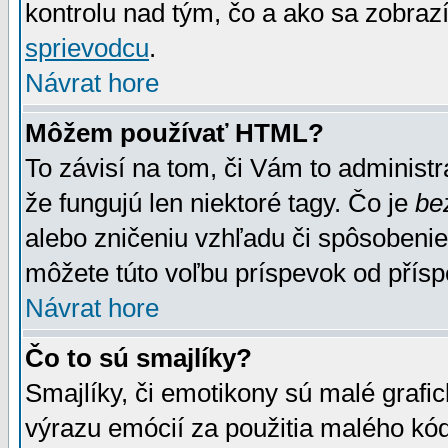
kontrolu nad tým, čo a ako sa zobrazí
sprievodcu
.
Návrat hore
Môžem používať HTML?
To závisí na tom, či Vám to administrá
že fungujú len niektoré tagy. Čo je
be
alebo zničeniu vzhľadu či spôsobeni
môžete túto voľbu príspevok od přís
Návrat hore
Čo to sú smajlíky?
Smajlíky, či emotikony sú malé grafic
výrazu emócií za použitia malého kód