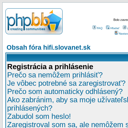
Bolo zaved
FAQ
Hľadať
Nastav
Obsah fóra hifi.slovanet.sk
Registrácia a prihlásenie
Prečo sa nemôžem prihlásiť?
Je vôbec potrebné sa zaregistrovať?
Prečo som automaticky odhlásený?
Ako zabránim, aby sa moje užívateľ
prihlásených?
Zabudol som heslo!
Zaregistroval som sa, ale nemôžem sa