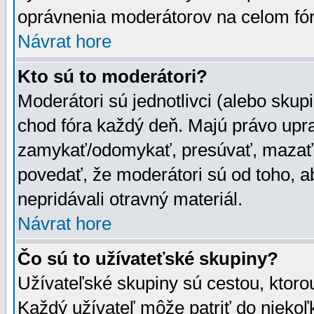
oprávnenia moderátorov na celom fór
Návrat hore
Kto sú to moderátori?
Moderátori sú jednotlivci (alebo skupi
chod fóra každý deň. Majú právo upr
zamykať/odomykať, presúvať, mazať a
povedať, že moderátori sú od toho, a
nepridávali otravný materiál.
Návrat hore
Čo sú to užívateťské skupiny?
Užívateľské skupiny sú cestou, ktoro
Každý užívateľ môže patriť do nieko