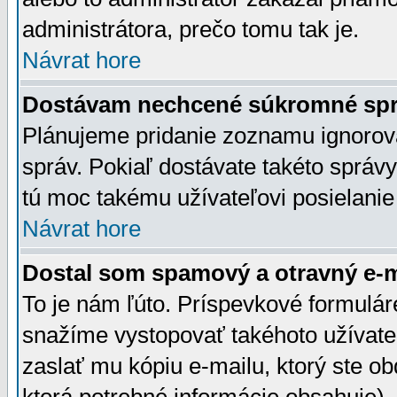
administrátora, prečo tomu tak je.
Návrat hore
Dostávam nechcené súkromné spr
Plánujeme pridanie zoznamu ignorov
správ. Pokiaľ dostávate takéto správy
tú moc takému užívateľovi posielanie
Návrat hore
Dostal som spamový a otravný e-ma
To je nám ľúto. Príspevkové formulá
snažíme vystopovať takéhoto užívateľ
zaslať mu kópiu e-mailu, ktorý ste obdr