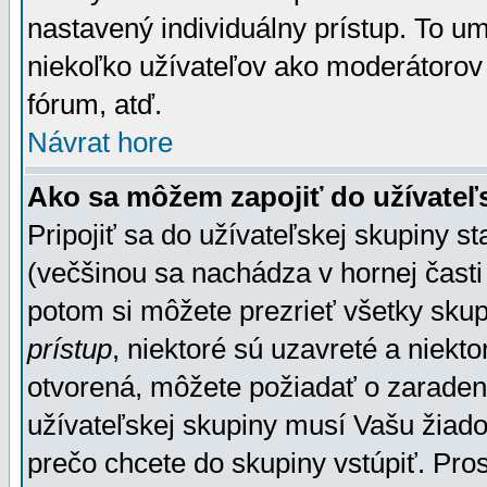
nastavený individuálny prístup. To u
niekoľko užívateľov ako moderátorov 
fórum, atď.
Návrat hore
Ako sa môžem zapojiť do užívateľ
Pripojiť sa do užívateľskej skupiny s
(večšinou sa nachádza v hornej časti 
potom si môžete prezrieť všetky sku
prístup
, niektoré sú uzavreté a niekt
otvorená, môžete požiadať o zaradeni
užívateľskej skupiny musí Vašu žiado
prečo chcete do skupiny vstúpiť. Pro