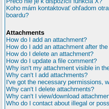
Prečo nie je k dispozícií funkcia X?
Koho mám kontaktovať ohľadom otrav
boardu?
Attachments
How do I add an attachment?
How do I add an attachment after the i
How do I delete an attachment?
How do I update a file comment?
Why isn't my attachment visible in th
Why can't I add attachments?
I've got the necessary permissions, 
Why can't I delete attachments?
Why can't I view/download attachme
Who do I contact about illegal or poss