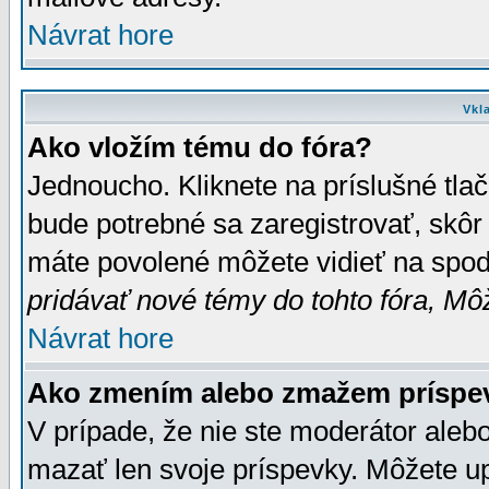
Návrat hore
Vkl
Ako vložím tému do fóra?
Jednoucho. Kliknete na príslušné tla
bude potrebné sa zaregistrovať, skôr 
máte povolené môžete vidieť na spodn
pridávať nové témy do tohto fóra, Môž
Návrat hore
Ako zmením alebo zmažem príspe
V prípade, že nie ste moderátor aleb
mazať len svoje príspevky. Môžete u