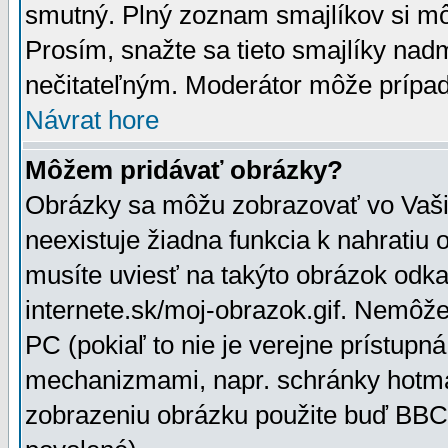
smutný. Plný zoznam smajlíkov si mô
Prosím, snažte sa tieto smajlíky nad
nečitateľným. Moderátor môže prípa
Návrat hore
Môžem pridávať obrázky?
Obrázky sa môžu zobrazovať vo Vaši
neexistuje žiadna funkcia k nahratiu
musíte uviesť na takýto obrázok odka
internete.sk/moj-obrazok.gif. Nemôž
PC (pokiaľ to nie je verejne prístupn
mechanizmami, napr. schránky hotmai
zobrazeniu obrázku použite buď BBCo