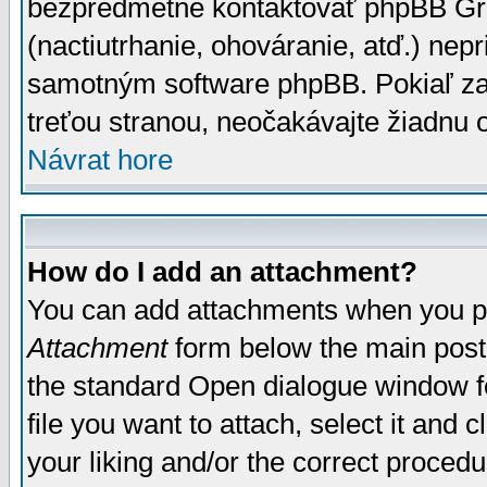
bezpredmetné kontaktovať phpBB Grou
(nactiutrhanie, ohováranie, atď.) ne
samotným software phpBB. Pokiaľ zaš
treťou stranou, neočakávajte žiadnu
Návrat hore
How do I add an attachment?
You can add attachments when you p
Attachment
form below the main post
the standard Open dialogue window fo
file you want to attach, select it and
your liking and/or the correct proced