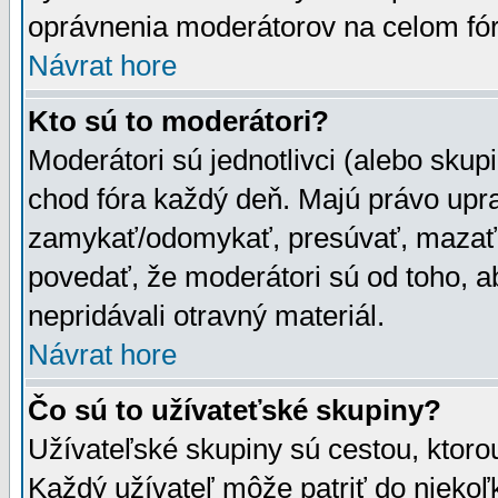
oprávnenia moderátorov na celom fór
Návrat hore
Kto sú to moderátori?
Moderátori sú jednotlivci (alebo skupi
chod fóra každý deň. Majú právo upr
zamykať/odomykať, presúvať, mazať a
povedať, že moderátori sú od toho, a
nepridávali otravný materiál.
Návrat hore
Čo sú to užívateťské skupiny?
Užívateľské skupiny sú cestou, ktoro
Každý užívateľ môže patriť do nieko