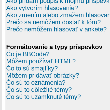
Ako pridám podpis k môjmu príspev
Ako vytvorím hlasovanie?
Ako zmením alebo zmažem hlasovan
Prečo sa nemôžem dostať k fóru?
Prečo nemôžem hlasovať v ankete?
Formátovanie a typy príspevkov
Čo je BBCode?
Môžem používať HTML?
Čo to sú smajlíky?
Môžem pridávať obrázky?
Čo sú to oznámenia?
Čo sú to dôležité témy?
Čo sú to uzamknuté témy?