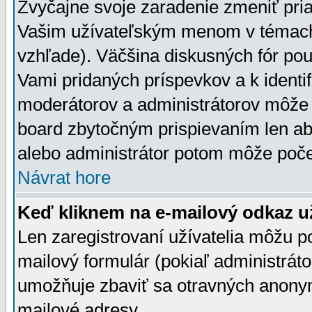
Zvyčajne svoje zaradenie zmeniť pr
Vašim užívateľským menom v témach 
vzhľade). Väčšina diskusných fór pou
Vami pridaných príspevkov a k identif
moderátorov a administrátorov môže 
board zbytočným prispievaním len aby
alebo administrátor potom môže počet
Návrat hore
Keď kliknem na e-mailový odkaz už
Len zaregistrovaní užívatelia môžu p
mailový formulár (pokiaľ administráto
umožňuje zbaviť sa otravných anonym
mailové adresy.