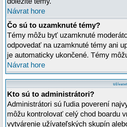
dôležité témy.
Návrat hore
Čo sú to uzamknuté témy?
Témy môžu byť uzamknuté moderáto
odpovedať na uzamknuté témy ani up
je automaticky ukončené. Témy môžu
Návrat hore
Užívate
Kto sú to administrátori?
Administrátori sú ľudia poverení najv
môžu kontrolovať celý chod boardu v
vytvárenie užívateľských skupín aleb