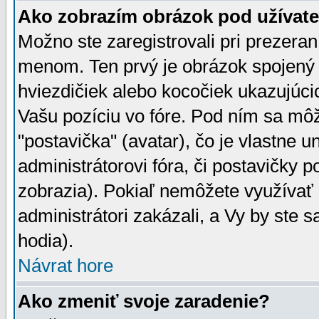
Ako zobrazím obrázok pod užíva
Možno ste zaregistrovali pri prezera
menom. Ten prvý je obrázok spojený 
hviezdičiek alebo kocočiek ukazujúcic
Vašu pozíciu vo fóre. Pod ním sa m
"postavička" (avatar), čo je vlastne 
administrátorovi fóra, či postavičky p
zobrazia). Pokiaľ nemôžete využívať 
administrátori zakázali, a Vy by ste 
hodia).
Návrat hore
Ako zmeniť svoje zaradenie?