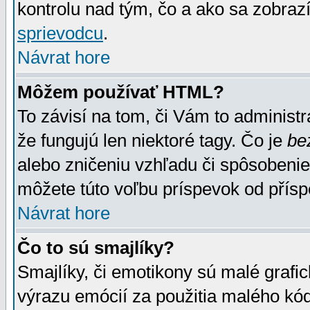
kontrolu nad tým, čo a ako sa zobrazí
sprievodcu
.
Návrat hore
Môžem používať HTML?
To závisí na tom, či Vám to administrá
že fungujú len niektoré tagy. Čo je
be
alebo zničeniu vzhľadu či spôsobeni
môžete túto voľbu príspevok od přís
Návrat hore
Čo to sú smajlíky?
Smajlíky, či emotikony sú malé grafic
výrazu emócií za použitia malého kód