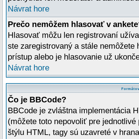
Návrat hore
Prečo nemôžem hlasovať v ankete
Hlasovať môžu len registrovaní užívat
ste zaregistrovaný a stále nemôžet
prístup alebo je hlasovanie už ukonč
Návrat hore
Formátov
Čo je BBCode?
BBCode je zvláštna implementácia HT
(môžete toto nepovoliť pre jednotli
štýlu HTML, tagy sú uzavreté v hrana