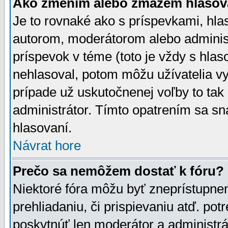
Ako zmením alebo zmažem hlasov
Je to rovnaké ako s príspevkami, h
autorom, moderátorom alebo administ
príspevok v téme (toto je vždy s hlas
nehlasoval, potom môžu užívatelia v
prípade už uskutočnenej voľby to tak
administrátor. Tímto opatrením sa sn
hlasovaní.
Návrat hore
Prečo sa nemôžem dostať k fóru?
Niektoré fóra môžu byť zneprístupnen
prehliadaniu, či prispievaniu atď. pot
poskytnúť len moderátor a administrát