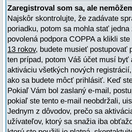
Zaregistroval som sa, ale nemôžem
Najskôr skontrolujte, že zadávate sp
poriadku, potom sa mohla stať jedna 
povolená podpora COPPA a klikli ste 
13 rokov
, budete musieť postupovať po
ten prípad, potom Váš účet musí byť 
aktiváciu všetkých nových registráci
ako sa budete môcť prihlásiť. Keď ste 
Pokiaľ Vám bol zaslaný e-mail, postu
pokiaľ ste tento e-mail neobdržali, ui
Jednym z dôvodov, prečo sa aktiváci
užívateľov, ktorý sa snažia iba obťažo
ktorú ste použili je platná, skontaktuj