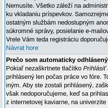
Nemusíte. Všetko záleží na administrá
ku vkladaniu príspevkov. Samozrejme
ostatným službám nedostupným anon
súkromné správy, posielanie e-mailov
Vrele Vám teda registráciu doporučuj
Návrat hore
Prečo som automaticky odhlásen
Pokiaľ nezaškrtnete tlačítko
Prihlásiť
prihlásený len počas práce vo fóre. 
iným. Aby ste zostali prihlásený, zaškr
však nedoporučujeme, keď sa prihlasuj
z internetovej kaviarne, na univerzite 