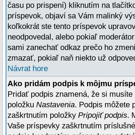
času po prispení) kliknutím na tlačít
príspevok, objaví sa Vám malinký výs
koľkokrát ste tento príspevok upravova
neodpovedal, alebo pokiaľ moderátor č
sami zanechať odkaz prečo ho zmenil
zmazať, pokiaľ naň niekto už odpoved
Návrat hore
Ako pridám podpis k môjmu prísp
Pridať podpis znamená, že si musíte n
položku
Nastavenia
. Podpis môžete 
zaškrtnutím položky
Pripojiť podpis
. 
Vaše príspevky zaškrtnutím príslušné