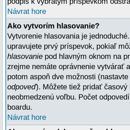
podpis k vybratým príspevkom odstrá
Návrat hore
Ako vytvorím hlasovanie?
Vytvorenie hlasovania je jednoduché.
upravujete prvý príspevok, pokiaľ môž
hlasovanie
pod hlavným oknom na prid
zrejme nemáte oprávnenie vytvárať an
potom aspoň dve možnosti (nastavte 
odpoveď
). Môžete tiež pridať časový
neobmedzenú voľbu. Počet odpovedí, 
boardu.
Návrat hore