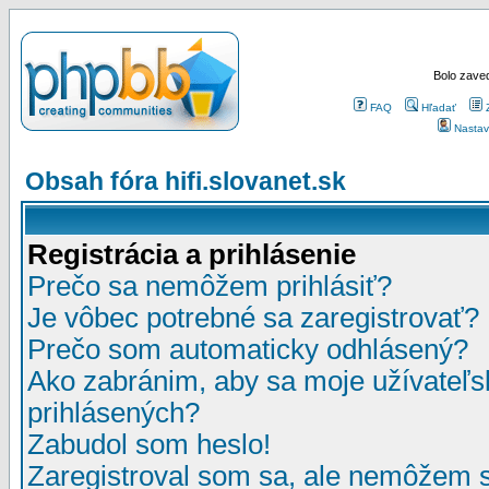
Bolo zaved
FAQ
Hľadať
Nastav
Obsah fóra hifi.slovanet.sk
Registrácia a prihlásenie
Prečo sa nemôžem prihlásiť?
Je vôbec potrebné sa zaregistrovať?
Prečo som automaticky odhlásený?
Ako zabránim, aby sa moje užívateľ
prihlásených?
Zabudol som heslo!
Zaregistroval som sa, ale nemôžem sa