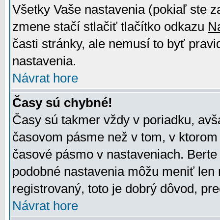
Všetky Vaše nastavenia (pokiaľ ste z
zmene stačí stlačiť tlačítko odkazu
N
časti stránky, ale nemusí to byť prav
nastavenia.
Návrat hore
Časy sú chybné!
Časy sú takmer vždy v poriadku, avša
časovom pásme než v tom, v ktorom s
časové pásmo v nastaveniach. Bert
podobné nastavenia môžu meniť len re
registrovaný, toto je dobrý dôvod, pre
Návrat hore