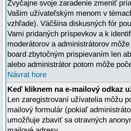
Zvyčajne svoje zaradenie zmeniť pr
Vašim užívateľským menom v témach 
vzhľade). Väčšina diskusných fór pou
Vami pridaných príspevkov a k identif
moderátorov a administrátorov môže 
board zbytočným prispievaním len aby
alebo administrátor potom môže počet
Návrat hore
Keď kliknem na e-mailový odkaz už
Len zaregistrovaní užívatelia môžu p
mailový formulár (pokiaľ administráto
umožňuje zbaviť sa otravných anonym
mailové adresy.