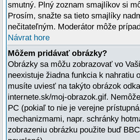
smutný. Plný zoznam smajlíkov si mô
Prosím, snažte sa tieto smajlíky nad
nečitateľným. Moderátor môže prípa
Návrat hore
Môžem pridávať obrázky?
Obrázky sa môžu zobrazovať vo Vaši
neexistuje žiadna funkcia k nahratiu
musíte uviesť na takýto obrázok odka
internete.sk/moj-obrazok.gif. Nemôž
PC (pokiaľ to nie je verejne prístupn
mechanizmami, napr. schránky hotmai
zobrazeniu obrázku použite buď BBCo