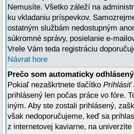
Nemusíte. Všetko záleží na administrá
ku vkladaniu príspevkov. Samozrejme
ostatným službám nedostupným anon
súkromné správy, posielanie e-mailov
Vrele Vám teda registráciu doporučuj
Návrat hore
Prečo som automaticky odhlásen
Pokiaľ nezaškrtnete tlačítko
Prihlásiť
prihlásený len počas práce vo fóre. 
iným. Aby ste zostali prihlásený, zaškr
však nedoporučujeme, keď sa prihlasuj
z internetovej kaviarne, na univerzite 