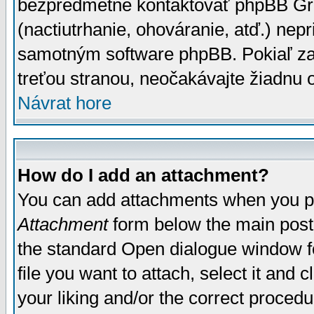
bezpredmetné kontaktovať phpBB Grou
(nactiutrhanie, ohováranie, atď.) ne
samotným software phpBB. Pokiaľ zaš
treťou stranou, neočakávajte žiadnu
Návrat hore
How do I add an attachment?
You can add attachments when you p
Attachment
form below the main post
the standard Open dialogue window fo
file you want to attach, select it and
your liking and/or the correct proced