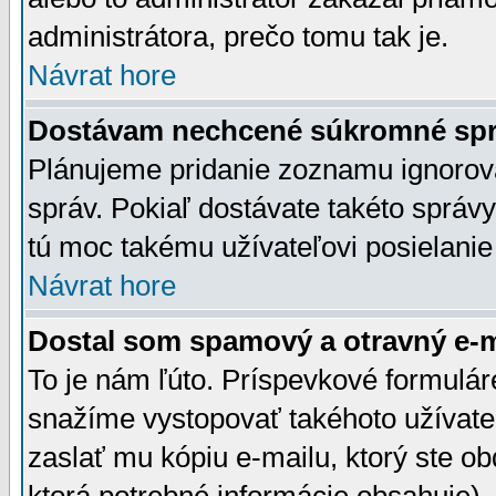
administrátora, prečo tomu tak je.
Návrat hore
Dostávam nechcené súkromné spr
Plánujeme pridanie zoznamu ignorov
správ. Pokiaľ dostávate takéto správy
tú moc takému užívateľovi posielanie
Návrat hore
Dostal som spamový a otravný e-ma
To je nám ľúto. Príspevkové formulá
snažíme vystopovať takéhoto užívateľ
zaslať mu kópiu e-mailu, ktorý ste obdr