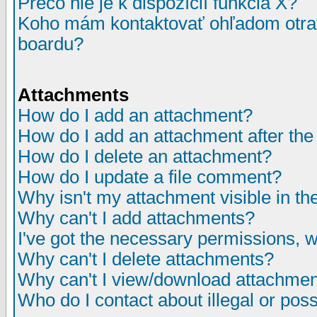
Prečo nie je k dispozícií funkcia X?
Koho mám kontaktovať ohľadom otrav
boardu?
Attachments
How do I add an attachment?
How do I add an attachment after the i
How do I delete an attachment?
How do I update a file comment?
Why isn't my attachment visible in th
Why can't I add attachments?
I've got the necessary permissions, 
Why can't I delete attachments?
Why can't I view/download attachme
Who do I contact about illegal or poss