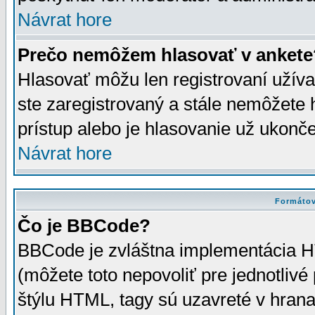
Návrat hore
Prečo nemôžem hlasovať v ankete
Hlasovať môžu len registrovaní užívat
ste zaregistrovaný a stále nemôžet
prístup alebo je hlasovanie už ukonč
Návrat hore
Formátov
Čo je BBCode?
BBCode je zvláštna implementácia HT
(môžete toto nepovoliť pre jednotli
štýlu HTML, tagy sú uzavreté v hrana