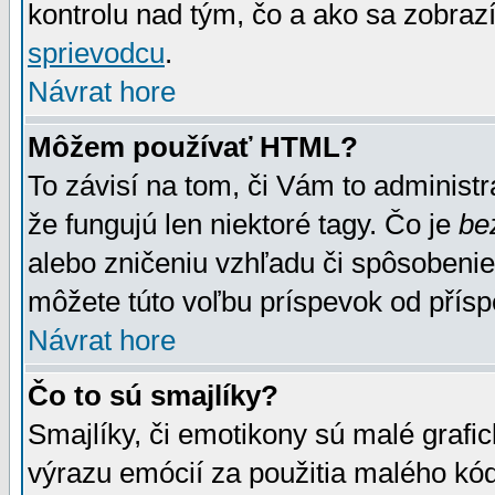
kontrolu nad tým, čo a ako sa zobrazí
sprievodcu
.
Návrat hore
Môžem používať HTML?
To závisí na tom, či Vám to administrá
že fungujú len niektoré tagy. Čo je
be
alebo zničeniu vzhľadu či spôsobeni
môžete túto voľbu príspevok od přís
Návrat hore
Čo to sú smajlíky?
Smajlíky, či emotikony sú malé grafic
výrazu emócií za použitia malého kód