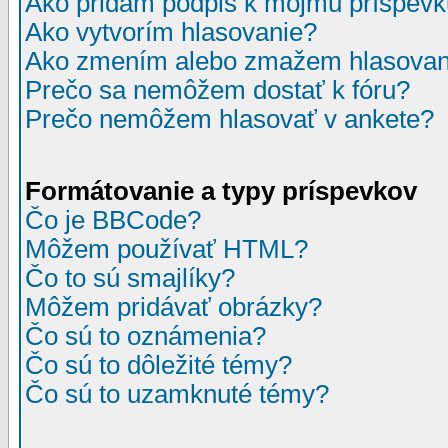
Ako pridám podpis k môjmu príspev
Ako vytvorím hlasovanie?
Ako zmením alebo zmažem hlasovan
Prečo sa nemôžem dostať k fóru?
Prečo nemôžem hlasovať v ankete?
Formátovanie a typy príspevkov
Čo je BBCode?
Môžem používať HTML?
Čo to sú smajlíky?
Môžem pridávať obrázky?
Čo sú to oznámenia?
Čo sú to dôležité témy?
Čo sú to uzamknuté témy?