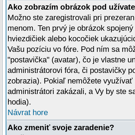
Ako zobrazím obrázok pod užíva
Možno ste zaregistrovali pri prezera
menom. Ten prvý je obrázok spojený 
hviezdičiek alebo kocočiek ukazujúcic
Vašu pozíciu vo fóre. Pod ním sa m
"postavička" (avatar), čo je vlastne 
administrátorovi fóra, či postavičky p
zobrazia). Pokiaľ nemôžete využívať 
administrátori zakázali, a Vy by ste 
hodia).
Návrat hore
Ako zmeniť svoje zaradenie?