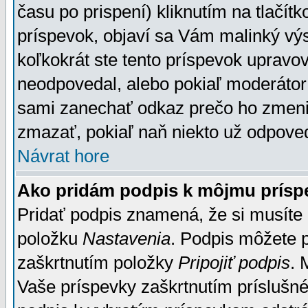
času po prispení) kliknutím na tlačít
príspevok, objaví sa Vám malinký výs
koľkokrát ste tento príspevok upravova
neodpovedal, alebo pokiaľ moderátor č
sami zanechať odkaz prečo ho zmenil
zmazať, pokiaľ naň niekto už odpoved
Návrat hore
Ako pridám podpis k môjmu prísp
Pridať podpis znamená, že si musíte n
položku
Nastavenia
. Podpis môžete 
zaškrtnutím položky
Pripojiť podpis
. 
Vaše príspevky zaškrtnutím príslušné