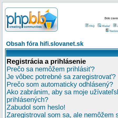
Bolo zaved
FAQ
Hľadať
Nastav
Obsah fóra hifi.slovanet.sk
Registrácia a prihlásenie
Prečo sa nemôžem prihlásiť?
Je vôbec potrebné sa zaregistrovať?
Prečo som automaticky odhlásený?
Ako zabránim, aby sa moje užívateľ
prihlásených?
Zabudol som heslo!
Zaregistroval som sa, ale nemôžem sa