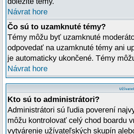
dôležité témy.
Návrat hore
Čo sú to uzamknuté témy?
Témy môžu byť uzamknuté moderáto
odpovedať na uzamknuté témy ani up
je automaticky ukončené. Témy môžu
Návrat hore
Užívate
Kto sú to administrátori?
Administrátori sú ľudia poverení najv
môžu kontrolovať celý chod boardu v
vytvárenie užívateľských skupín aleb