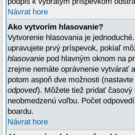
podpis k vybratým príspevkom odstrá
Návrat hore
Ako vytvorím hlasovanie?
Vytvorenie hlasovania je jednoduché.
upravujete prvý príspevok, pokiaľ môž
hlasovanie
pod hlavným oknom na prid
zrejme nemáte oprávnenie vytvárať an
potom aspoň dve možnosti (nastavte 
odpoveď
). Môžete tiež pridať časový
neobmedzenú voľbu. Počet odpovedí, 
boardu.
Návrat hore