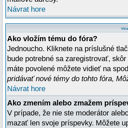
Návrat hore
Vkl
Ako vložím tému do fóra?
Jednoucho. Kliknete na príslušné tla
bude potrebné sa zaregistrovať, skôr 
máte povolené môžete vidieť na spodn
pridávať nové témy do tohto fóra, Môž
Návrat hore
Ako zmením alebo zmažem príspe
V prípade, že nie ste moderátor aleb
mazať len svoje príspevky. Môžete u