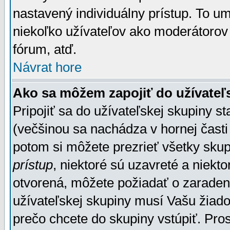
nastavený individuálny prístup. To u
niekoľko užívateľov ako moderátorov 
fórum, atď.
Návrat hore
Ako sa môžem zapojiť do užívateľ
Pripojiť sa do užívateľskej skupiny s
(večšinou sa nachádza v hornej časti 
potom si môžete prezrieť všetky sku
prístup
, niektoré sú uzavreté a niekt
otvorená, môžete požiadať o zaradeni
užívateľskej skupiny musí Vašu žiado
prečo chcete do skupiny vstúpiť. Pro