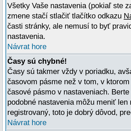
Všetky Vaše nastavenia (pokiaľ ste z
zmene stačí stlačiť tlačítko odkazu
N
časti stránky, ale nemusí to byť prav
nastavenia.
Návrat hore
Časy sú chybné!
Časy sú takmer vždy v poriadku, avša
časovom pásme než v tom, v ktorom s
časové pásmo v nastaveniach. Bert
podobné nastavenia môžu meniť len re
registrovaný, toto je dobrý dôvod, pre
Návrat hore