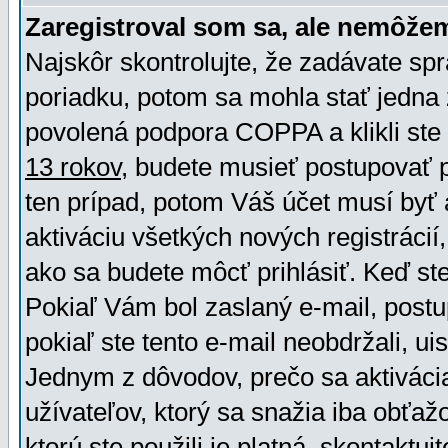
Zaregistroval som sa, ale nemôžem
Najskôr skontrolujte, že zadávate sp
poriadku, potom sa mohla stať jedna 
povolená podpora COPPA a klikli ste 
13 rokov
, budete musieť postupovať po
ten prípad, potom Váš účet musí byť 
aktiváciu všetkých nových registráci
ako sa budete môcť prihlásiť. Keď ste 
Pokiaľ Vám bol zaslaný e-mail, postu
pokiaľ ste tento e-mail neobdržali, ui
Jednym z dôvodov, prečo sa aktiváci
užívateľov, ktorý sa snažia iba obťažo
ktorú ste použili je platná, skontaktuj