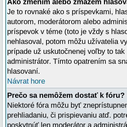
Ako zmením alebo zmažem hlasov
Je to rovnaké ako s príspevkami, h
autorom, moderátorom alebo administ
príspevok v téme (toto je vždy s hlas
nehlasoval, potom môžu užívatelia v
prípade už uskutočnenej voľby to tak
administrátor. Tímto opatrením sa sn
hlasovaní.
Návrat hore
Prečo sa nemôžem dostať k fóru?
Niektoré fóra môžu byť zneprístupnen
prehliadaniu, či prispievaniu atď. pot
poskytnúť len moderátor a administrát