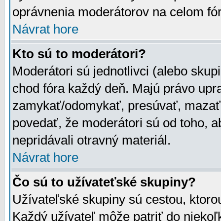
oprávnenia moderátorov na celom fór
Návrat hore
Kto sú to moderátori?
Moderátori sú jednotlivci (alebo skupi
chod fóra každý deň. Majú právo upr
zamykať/odomykať, presúvať, mazať a
povedať, že moderátori sú od toho, a
nepridávali otravný materiál.
Návrat hore
Čo sú to užívateťské skupiny?
Užívateľské skupiny sú cestou, ktoro
Každý užívateľ môže patriť do nieko