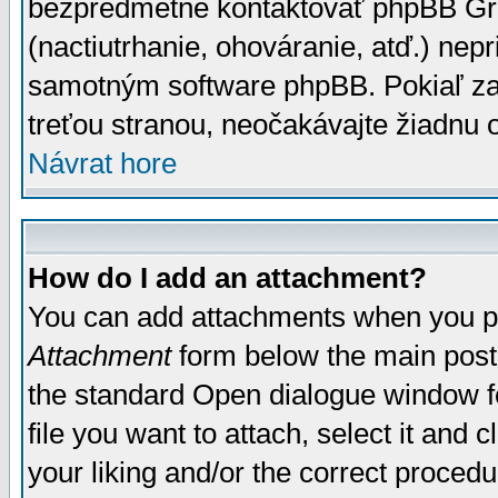
bezpredmetné kontaktovať phpBB Grou
(nactiutrhanie, ohováranie, atď.) ne
samotným software phpBB. Pokiaľ zaš
treťou stranou, neočakávajte žiadnu
Návrat hore
How do I add an attachment?
You can add attachments when you p
Attachment
form below the main post
the standard Open dialogue window fo
file you want to attach, select it and
your liking and/or the correct proced