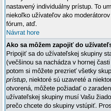
nastavený individuálny prístup. To u
niekoľko užívateľov ako moderátorov 
fórum, atď.
Návrat hore
Ako sa môžem zapojiť do užívateľ
Pripojiť sa do užívateľskej skupiny s
(večšinou sa nachádza v hornej časti 
potom si môžete prezrieť všetky sku
prístup
, niektoré sú uzavreté a niekt
otvorená, môžete požiadať o zaradeni
užívateľskej skupiny musí Vašu žiado
prečo chcete do skupiny vstúpiť. Pro