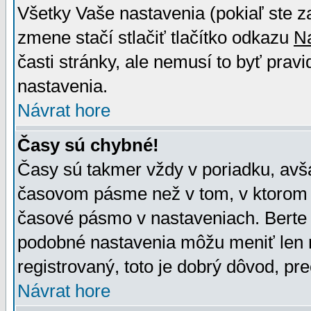
Všetky Vaše nastavenia (pokiaľ ste z
zmene stačí stlačiť tlačítko odkazu
N
časti stránky, ale nemusí to byť prav
nastavenia.
Návrat hore
Časy sú chybné!
Časy sú takmer vždy v poriadku, avša
časovom pásme než v tom, v ktorom s
časové pásmo v nastaveniach. Bert
podobné nastavenia môžu meniť len re
registrovaný, toto je dobrý dôvod, pre
Návrat hore