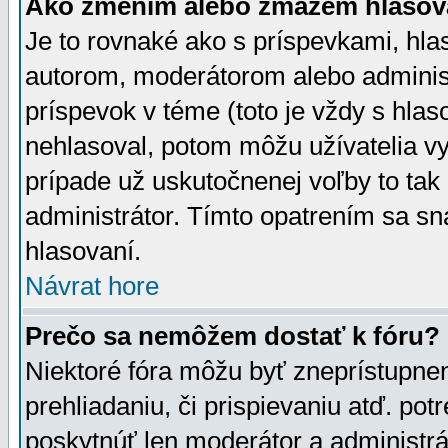
Ako zmením alebo zmažem hlasov
Je to rovnaké ako s príspevkami, h
autorom, moderátorom alebo administ
príspevok v téme (toto je vždy s hlas
nehlasoval, potom môžu užívatelia v
prípade už uskutočnenej voľby to tak
administrátor. Tímto opatrením sa sn
hlasovaní.
Návrat hore
Prečo sa nemôžem dostať k fóru?
Niektoré fóra môžu byť zneprístupnen
prehliadaniu, či prispievaniu atď. pot
poskytnúť len moderátor a administrát