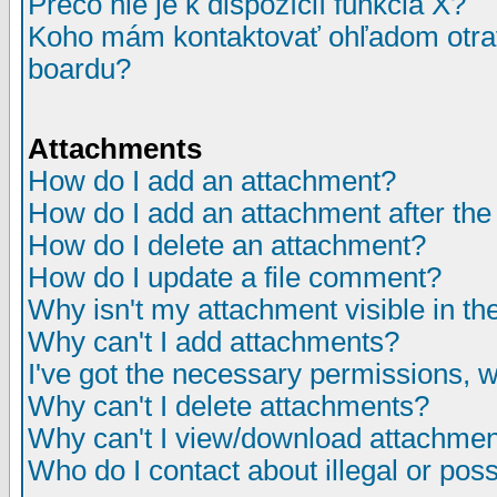
Prečo nie je k dispozícií funkcia X?
Koho mám kontaktovať ohľadom otrav
boardu?
Attachments
How do I add an attachment?
How do I add an attachment after the i
How do I delete an attachment?
How do I update a file comment?
Why isn't my attachment visible in th
Why can't I add attachments?
I've got the necessary permissions, 
Why can't I delete attachments?
Why can't I view/download attachme
Who do I contact about illegal or poss