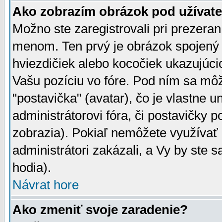
Ako zobrazím obrázok pod užíva
Možno ste zaregistrovali pri prezera
menom. Ten prvý je obrázok spojený 
hviezdičiek alebo kocočiek ukazujúcic
Vašu pozíciu vo fóre. Pod ním sa m
"postavička" (avatar), čo je vlastne 
administrátorovi fóra, či postavičky p
zobrazia). Pokiaľ nemôžete využívať 
administrátori zakázali, a Vy by ste 
hodia).
Návrat hore
Ako zmeniť svoje zaradenie?