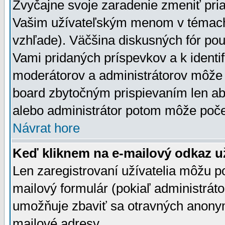
Zvyčajne svoje zaradenie zmeniť pr
Vašim užívateľským menom v témach 
vzhľade). Väčšina diskusných fór pou
Vami pridaných príspevkov a k identif
moderátorov a administrátorov môže 
board zbytočným prispievaním len aby
alebo administrátor potom môže počet
Návrat hore
Keď kliknem na e-mailový odkaz už
Len zaregistrovaní užívatelia môžu p
mailový formulár (pokiaľ administráto
umožňuje zbaviť sa otravných anonym
mailové adresy.