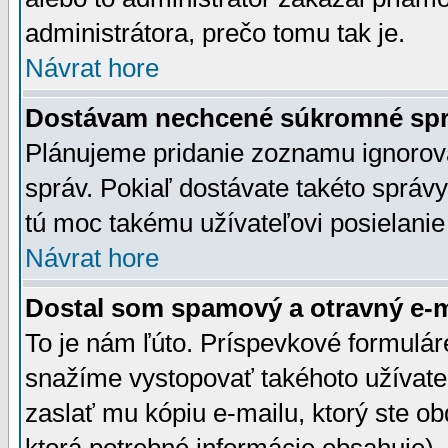
administrátora, prečo tomu tak je.
Návrat hore
Dostávam nechcené súkromné spr
Plánujeme pridanie zoznamu ignorov
správ. Pokiaľ dostávate takéto správy
tú moc takému užívateľovi posielanie
Návrat hore
Dostal som spamový a otravný e-ma
To je nám ľúto. Príspevkové formulá
snažíme vystopovať takéhoto užívateľ
zaslať mu kópiu e-mailu, ktorý ste obdr