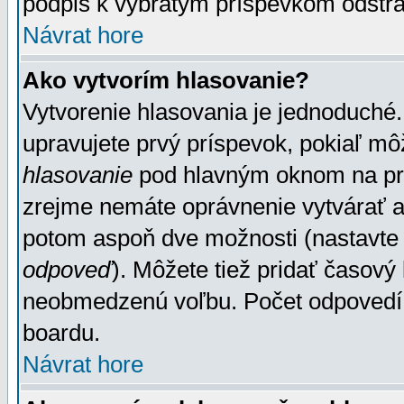
podpis k vybratým príspevkom odstrá
Návrat hore
Ako vytvorím hlasovanie?
Vytvorenie hlasovania je jednoduché.
upravujete prvý príspevok, pokiaľ môž
hlasovanie
pod hlavným oknom na prid
zrejme nemáte oprávnenie vytvárať an
potom aspoň dve možnosti (nastavte 
odpoveď
). Môžete tiež pridať časový
neobmedzenú voľbu. Počet odpovedí, 
boardu.
Návrat hore