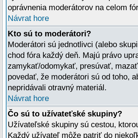
oprávnenia moderátorov na celom fór
Návrat hore
Kto sú to moderátori?
Moderátori sú jednotlivci (alebo skupi
chod fóra každý deň. Majú právo upr
zamykať/odomykať, presúvať, mazať a
povedať, že moderátori sú od toho, a
nepridávali otravný materiál.
Návrat hore
Čo sú to užívateťské skupiny?
Užívateľské skupiny sú cestou, ktoro
Každý užívateľ môže patriť do nieko