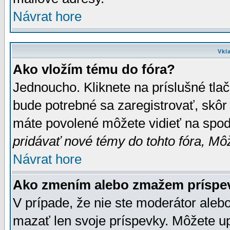
Návrat hore
Vkl
Ako vložím tému do fóra?
Jednoucho. Kliknete na príslušné tla
bude potrebné sa zaregistrovať, skôr 
máte povolené môžete vidieť na spodn
pridávať nové témy do tohto fóra, Môž
Návrat hore
Ako zmením alebo zmažem príspe
V prípade, že nie ste moderátor aleb
mazať len svoje príspevky. Môžete u