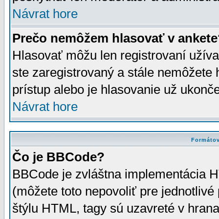
Návrat hore
Prečo nemôžem hlasovať v ankete
Hlasovať môžu len registrovaní užívat
ste zaregistrovaný a stále nemôžet
prístup alebo je hlasovanie už ukonč
Návrat hore
Formátov
Čo je BBCode?
BBCode je zvláštna implementácia HT
(môžete toto nepovoliť pre jednotli
štýlu HTML, tagy sú uzavreté v hrana