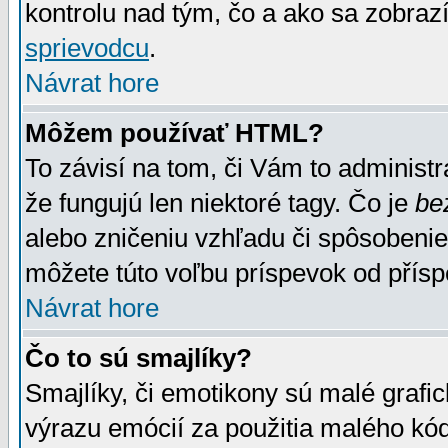
kontrolu nad tým, čo a ako sa zobrazí
sprievodcu
.
Návrat hore
Môžem používať HTML?
To závisí na tom, či Vám to administrá
že fungujú len niektoré tagy. Čo je
be
alebo zničeniu vzhľadu či spôsobeni
môžete túto voľbu príspevok od přís
Návrat hore
Čo to sú smajlíky?
Smajlíky, či emotikony sú malé grafic
výrazu emócií za použitia malého kód