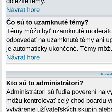
dôležité témy.
Návrat hore
Čo sú to uzamknuté témy?
Témy môžu byť uzamknuté moderáto
odpovedať na uzamknuté témy ani up
je automaticky ukončené. Témy môžu
Návrat hore
Užívate
Kto sú to administrátori?
Administrátori sú ľudia poverení najv
môžu kontrolovať celý chod boardu v
vytvárenie užívateľských skupín aleb