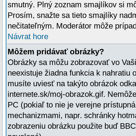
smutný. Plný zoznam smajlíkov si mô
Prosím, snažte sa tieto smajlíky nad
nečitateľným. Moderátor môže prípa
Návrat hore
Môžem pridávať obrázky?
Obrázky sa môžu zobrazovať vo Vaši
neexistuje žiadna funkcia k nahratiu
musíte uviesť na takýto obrázok odka
internete.sk/moj-obrazok.gif. Nemôž
PC (pokiaľ to nie je verejne prístupn
mechanizmami, napr. schránky hotmai
zobrazeniu obrázku použite buď BBCo