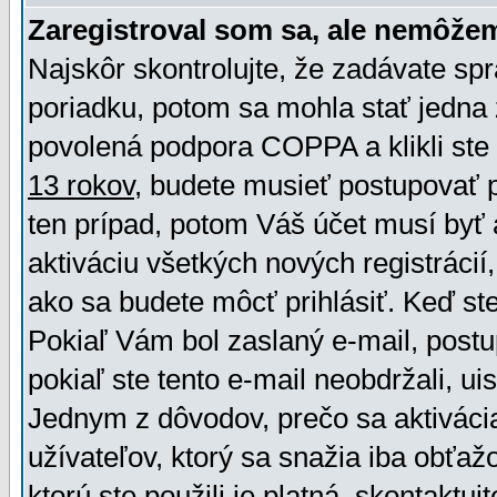
Zaregistroval som sa, ale nemôžem
Najskôr skontrolujte, že zadávate sp
poriadku, potom sa mohla stať jedna 
povolená podpora COPPA a klikli ste 
13 rokov
, budete musieť postupovať po
ten prípad, potom Váš účet musí byť 
aktiváciu všetkých nových registráci
ako sa budete môcť prihlásiť. Keď ste 
Pokiaľ Vám bol zaslaný e-mail, postu
pokiaľ ste tento e-mail neobdržali, ui
Jednym z dôvodov, prečo sa aktiváci
užívateľov, ktorý sa snažia iba obťažo
ktorú ste použili je platná, skontaktuj