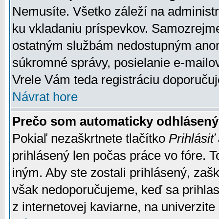
Nemusíte. Všetko záleží na administrá
ku vkladaniu príspevkov. Samozrejme
ostatným službám nedostupným anon
súkromné správy, posielanie e-mailov
Vrele Vám teda registráciu doporučuj
Návrat hore
Prečo som automaticky odhlásen
Pokiaľ nezaškrtnete tlačítko
Prihlásiť
prihlásený len počas práce vo fóre. 
iným. Aby ste zostali prihlásený, zaškr
však nedoporučujeme, keď sa prihlasuj
z internetovej kaviarne, na univerzite 