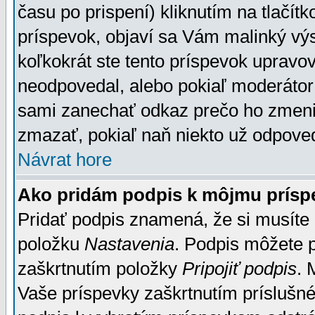
času po prispení) kliknutím na tlačít
príspevok, objaví sa Vám malinký výs
koľkokrát ste tento príspevok upravova
neodpovedal, alebo pokiaľ moderátor č
sami zanechať odkaz prečo ho zmenil
zmazať, pokiaľ naň niekto už odpoved
Návrat hore
Ako pridám podpis k môjmu prísp
Pridať podpis znamená, že si musíte n
položku
Nastavenia
. Podpis môžete 
zaškrtnutím položky
Pripojiť podpis
. 
Vaše príspevky zaškrtnutím príslušné