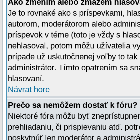
Ako zmením alebo zmažem hlasov
Je to rovnaké ako s príspevkami, h
autorom, moderátorom alebo administ
príspevok v téme (toto je vždy s hlas
nehlasoval, potom môžu užívatelia v
prípade už uskutočnenej voľby to tak
administrátor. Tímto opatrením sa sn
hlasovaní.
Návrat hore
Prečo sa nemôžem dostať k fóru?
Niektoré fóra môžu byť zneprístupnen
prehliadaniu, či prispievaniu atď. pot
poskytnúť len moderátor a administrát