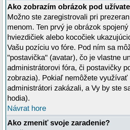
Ako zobrazím obrázok pod užíva
Možno ste zaregistrovali pri prezera
menom. Ten prvý je obrázok spojený 
hviezdičiek alebo kocočiek ukazujúcic
Vašu pozíciu vo fóre. Pod ním sa m
"postavička" (avatar), čo je vlastne 
administrátorovi fóra, či postavičky p
zobrazia). Pokiaľ nemôžete využívať 
administrátori zakázali, a Vy by ste 
hodia).
Návrat hore
Ako zmeniť svoje zaradenie?