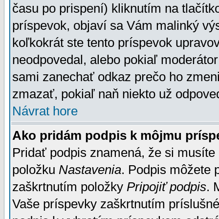
času po prispení) kliknutím na tlačít
príspevok, objaví sa Vám malinký výs
koľkokrát ste tento príspevok upravova
neodpovedal, alebo pokiaľ moderátor č
sami zanechať odkaz prečo ho zmenil
zmazať, pokiaľ naň niekto už odpoved
Návrat hore
Ako pridám podpis k môjmu prísp
Pridať podpis znamená, že si musíte n
položku
Nastavenia
. Podpis môžete 
zaškrtnutím položky
Pripojiť podpis
. 
Vaše príspevky zaškrtnutím príslušné