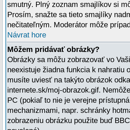
smutný. Plný zoznam smajlíkov si mô
Prosím, snažte sa tieto smajlíky nad
nečitateľným. Moderátor môže prípa
Návrat hore
Môžem pridávať obrázky?
Obrázky sa môžu zobrazovať vo Vaši
neexistuje žiadna funkcia k nahratiu
musíte uviesť na takýto obrázok odka
internete.sk/moj-obrazok.gif. Nemôž
PC (pokiaľ to nie je verejne prístupn
mechanizmami, napr. schránky hotmai
zobrazeniu obrázku použite buď BBCo