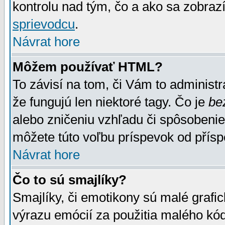
kontrolu nad tým, čo a ako sa zobrazí
sprievodcu
.
Návrat hore
Môžem používať HTML?
To závisí na tom, či Vám to administrá
že fungujú len niektoré tagy. Čo je
be
alebo zničeniu vzhľadu či spôsobeni
môžete túto voľbu príspevok od přís
Návrat hore
Čo to sú smajlíky?
Smajlíky, či emotikony sú malé grafic
výrazu emócií za použitia malého kód