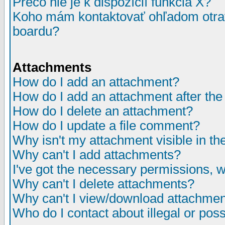
Prečo nie je k dispozícií funkcia X?
Koho mám kontaktovať ohľadom otrav
boardu?
Attachments
How do I add an attachment?
How do I add an attachment after the i
How do I delete an attachment?
How do I update a file comment?
Why isn't my attachment visible in th
Why can't I add attachments?
I've got the necessary permissions, 
Why can't I delete attachments?
Why can't I view/download attachme
Who do I contact about illegal or poss