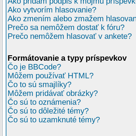
Ako pridám podpis k môjmu príspev
Ako vytvorím hlasovanie?
Ako zmením alebo zmažem hlasovan
Prečo sa nemôžem dostať k fóru?
Prečo nemôžem hlasovať v ankete?
Formátovanie a typy príspevkov
Čo je BBCode?
Môžem používať HTML?
Čo to sú smajlíky?
Môžem pridávať obrázky?
Čo sú to oznámenia?
Čo sú to dôležité témy?
Čo sú to uzamknuté témy?