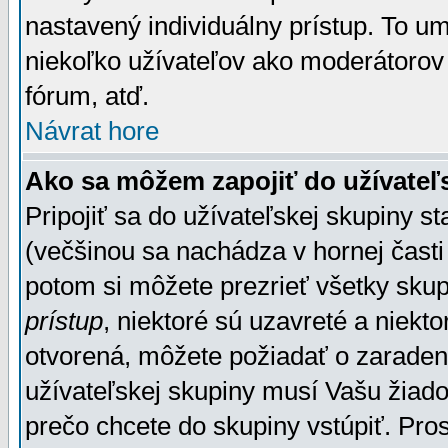
nastavený individuálny prístup. To u
niekoľko užívateľov ako moderátorov 
fórum, atď.
Návrat hore
Ako sa môžem zapojiť do užívateľ
Pripojiť sa do užívateľskej skupiny s
(večšinou sa nachádza v hornej časti 
potom si môžete prezrieť všetky sku
prístup
, niektoré sú uzavreté a niekt
otvorená, môžete požiadať o zaradeni
užívateľskej skupiny musí Vašu žiado
prečo chcete do skupiny vstúpiť. Pro