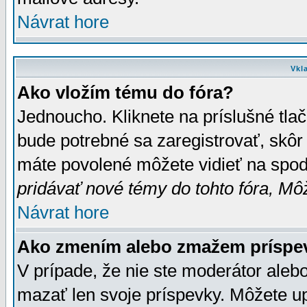
Návrat hore
Vkl
Ako vložím tému do fóra?
Jednoucho. Kliknete na príslušné tla
bude potrebné sa zaregistrovať, skôr 
máte povolené môžete vidieť na spodn
pridávať nové témy do tohto fóra, Môž
Návrat hore
Ako zmením alebo zmažem príspe
V prípade, že nie ste moderátor aleb
mazať len svoje príspevky. Môžete u