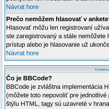
Návrat hore
Prečo nemôžem hlasovať v ankete
Hlasovať môžu len registrovaní užívat
ste zaregistrovaný a stále nemôžet
prístup alebo je hlasovanie už ukonč
Návrat hore
Formátov
Čo je BBCode?
BBCode je zvláštna implementácia HT
(môžete toto nepovoliť pre jednotli
štýlu HTML, tagy sú uzavreté v hrana