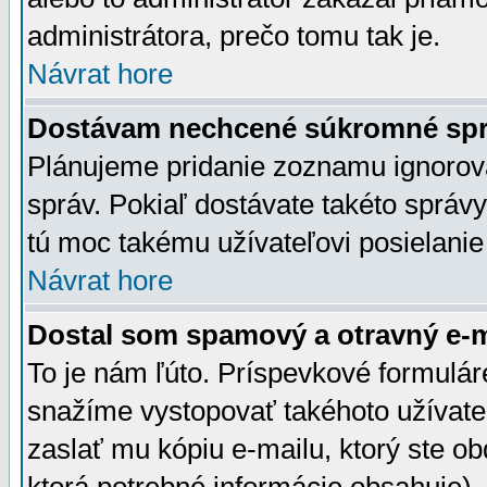
administrátora, prečo tomu tak je.
Návrat hore
Dostávam nechcené súkromné spr
Plánujeme pridanie zoznamu ignorov
správ. Pokiaľ dostávate takéto správy
tú moc takému užívateľovi posielanie
Návrat hore
Dostal som spamový a otravný e-ma
To je nám ľúto. Príspevkové formulá
snažíme vystopovať takéhoto užívateľ
zaslať mu kópiu e-mailu, ktorý ste obdr