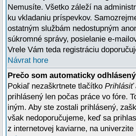
Nemusíte. Všetko záleží na administrá
ku vkladaniu príspevkov. Samozrejme
ostatným službám nedostupným anon
súkromné správy, posielanie e-mailov
Vrele Vám teda registráciu doporučuj
Návrat hore
Prečo som automaticky odhlásen
Pokiaľ nezaškrtnete tlačítko
Prihlásiť
prihlásený len počas práce vo fóre. 
iným. Aby ste zostali prihlásený, zaškr
však nedoporučujeme, keď sa prihlasuj
z internetovej kaviarne, na univerzite 