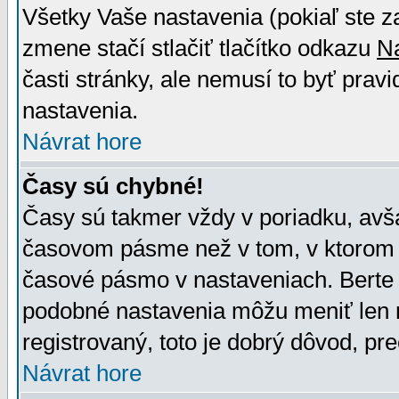
Všetky Vaše nastavenia (pokiaľ ste z
zmene stačí stlačiť tlačítko odkazu
N
časti stránky, ale nemusí to byť prav
nastavenia.
Návrat hore
Časy sú chybné!
Časy sú takmer vždy v poriadku, avša
časovom pásme než v tom, v ktorom s
časové pásmo v nastaveniach. Bert
podobné nastavenia môžu meniť len re
registrovaný, toto je dobrý dôvod, pre
Návrat hore