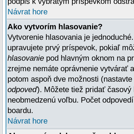
podpis k vybratým príspevkom odstrá
Návrat hore
Ako vytvorím hlasovanie?
Vytvorenie hlasovania je jednoduché.
upravujete prvý príspevok, pokiaľ môž
hlasovanie
pod hlavným oknom na prid
zrejme nemáte oprávnenie vytvárať an
potom aspoň dve možnosti (nastavte 
odpoveď
). Môžete tiež pridať časový
neobmedzenú voľbu. Počet odpovedí, 
boardu.
Návrat hore