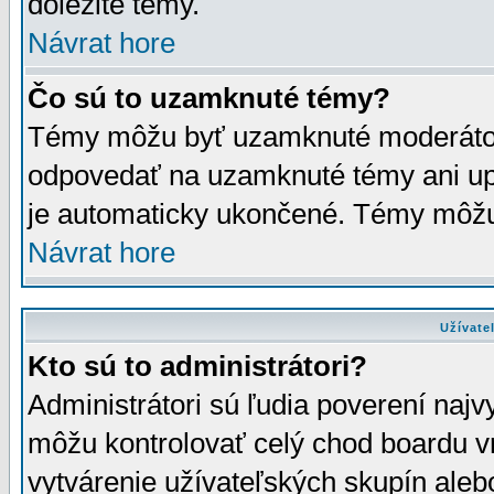
dôležité témy.
Návrat hore
Čo sú to uzamknuté témy?
Témy môžu byť uzamknuté moderáto
odpovedať na uzamknuté témy ani up
je automaticky ukončené. Témy môžu
Návrat hore
Užívate
Kto sú to administrátori?
Administrátori sú ľudia poverení najv
môžu kontrolovať celý chod boardu v
vytvárenie užívateľských skupín aleb