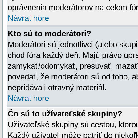
oprávnenia moderátorov na celom fór
Návrat hore
Kto sú to moderátori?
Moderátori sú jednotlivci (alebo skupi
chod fóra každý deň. Majú právo upr
zamykať/odomykať, presúvať, mazať a
povedať, že moderátori sú od toho, a
nepridávali otravný materiál.
Návrat hore
Čo sú to užívateťské skupiny?
Užívateľské skupiny sú cestou, ktoro
Každý užívateľ môže patriť do nieko