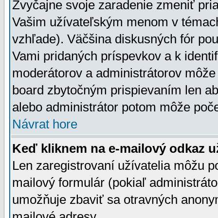
Zvyčajne svoje zaradenie zmeniť pr
Vašim užívateľským menom v témach 
vzhľade). Väčšina diskusných fór pou
Vami pridaných príspevkov a k identif
moderátorov a administrátorov môže 
board zbytočným prispievaním len aby
alebo administrátor potom môže počet
Návrat hore
Keď kliknem na e-mailový odkaz už
Len zaregistrovaní užívatelia môžu p
mailový formulár (pokiaľ administráto
umožňuje zbaviť sa otravných anonym
mailové adresy.