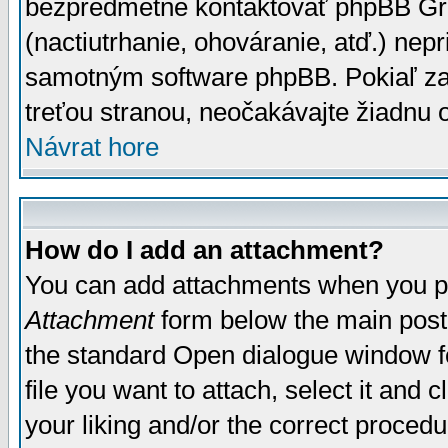
bezpredmetné kontaktovať phpBB Grou
(nactiutrhanie, ohováranie, atď.) ne
samotným software phpBB. Pokiaľ zaš
treťou stranou, neočakávajte žiadnu
Návrat hore
How do I add an attachment?
You can add attachments when you p
Attachment
form below the main post
the standard Open dialogue window fo
file you want to attach, select it and
your liking and/or the correct proced