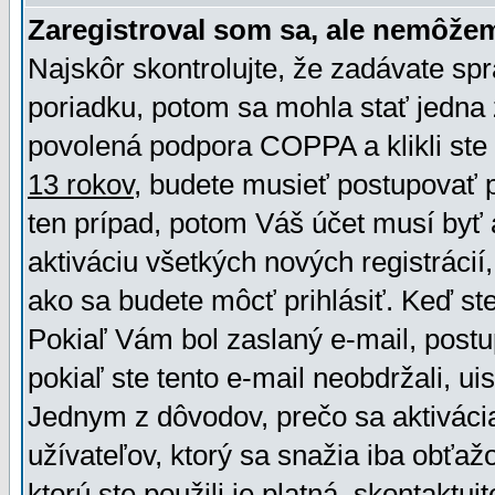
Zaregistroval som sa, ale nemôžem
Najskôr skontrolujte, že zadávate sp
poriadku, potom sa mohla stať jedna 
povolená podpora COPPA a klikli ste 
13 rokov
, budete musieť postupovať po
ten prípad, potom Váš účet musí byť 
aktiváciu všetkých nových registráci
ako sa budete môcť prihlásiť. Keď ste 
Pokiaľ Vám bol zaslaný e-mail, postu
pokiaľ ste tento e-mail neobdržali, ui
Jednym z dôvodov, prečo sa aktiváci
užívateľov, ktorý sa snažia iba obťažo
ktorú ste použili je platná, skontaktuj