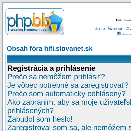
Bolo zaved
FAQ
Hľadať
Nastav
Obsah fóra hifi.slovanet.sk
Registrácia a prihlásenie
Prečo sa nemôžem prihlásiť?
Je vôbec potrebné sa zaregistrovať?
Prečo som automaticky odhlásený?
Ako zabránim, aby sa moje užívateľ
prihlásených?
Zabudol som heslo!
Zaregistroval som sa, ale nemôžem sa