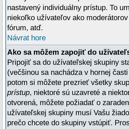
nastavený individuálny prístup. To u
niekoľko užívateľov ako moderátorov 
fórum, atď.
Návrat hore
Ako sa môžem zapojiť do užívateľ
Pripojiť sa do užívateľskej skupiny s
(večšinou sa nachádza v hornej časti 
potom si môžete prezrieť všetky sku
prístup
, niektoré sú uzavreté a niekt
otvorená, môžete požiadať o zaradeni
užívateľskej skupiny musí Vašu žiado
prečo chcete do skupiny vstúpiť. Pro