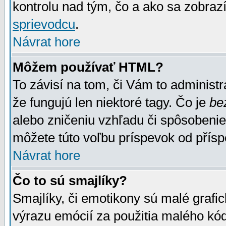
kontrolu nad tým, čo a ako sa zobrazí
sprievodcu
.
Návrat hore
Môžem používať HTML?
To závisí na tom, či Vám to administrá
že fungujú len niektoré tagy. Čo je
be
alebo zničeniu vzhľadu či spôsobeni
môžete túto voľbu príspevok od přís
Návrat hore
Čo to sú smajlíky?
Smajlíky, či emotikony sú malé grafic
výrazu emócií za použitia malého kód