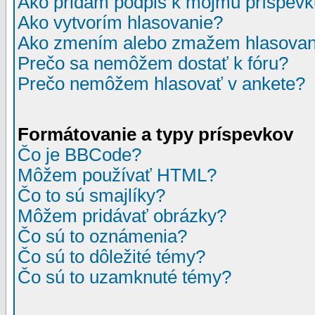
Ako pridám podpis k môjmu príspev
Ako vytvorím hlasovanie?
Ako zmením alebo zmažem hlasovan
Prečo sa nemôžem dostať k fóru?
Prečo nemôžem hlasovať v ankete?
Formátovanie a typy príspevkov
Čo je BBCode?
Môžem používať HTML?
Čo to sú smajlíky?
Môžem pridávať obrázky?
Čo sú to oznámenia?
Čo sú to dôležité témy?
Čo sú to uzamknuté témy?