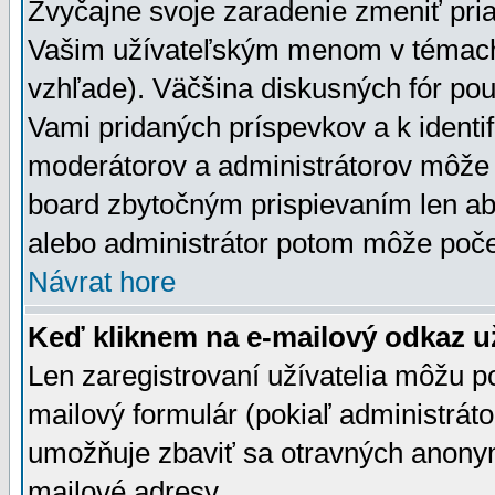
Zvyčajne svoje zaradenie zmeniť pr
Vašim užívateľským menom v témach 
vzhľade). Väčšina diskusných fór pou
Vami pridaných príspevkov a k identif
moderátorov a administrátorov môže 
board zbytočným prispievaním len aby
alebo administrátor potom môže počet
Návrat hore
Keď kliknem na e-mailový odkaz už
Len zaregistrovaní užívatelia môžu p
mailový formulár (pokiaľ administráto
umožňuje zbaviť sa otravných anonym
mailové adresy.