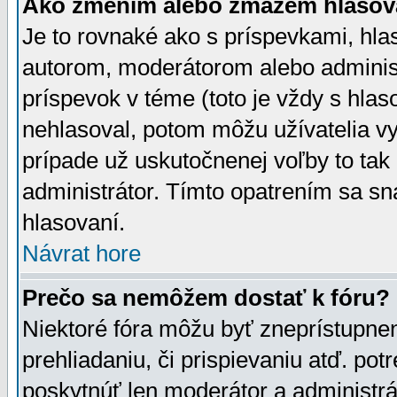
Ako zmením alebo zmažem hlasov
Je to rovnaké ako s príspevkami, h
autorom, moderátorom alebo administ
príspevok v téme (toto je vždy s hlas
nehlasoval, potom môžu užívatelia v
prípade už uskutočnenej voľby to tak
administrátor. Tímto opatrením sa sn
hlasovaní.
Návrat hore
Prečo sa nemôžem dostať k fóru?
Niektoré fóra môžu byť zneprístupnen
prehliadaniu, či prispievaniu atď. pot
poskytnúť len moderátor a administrát