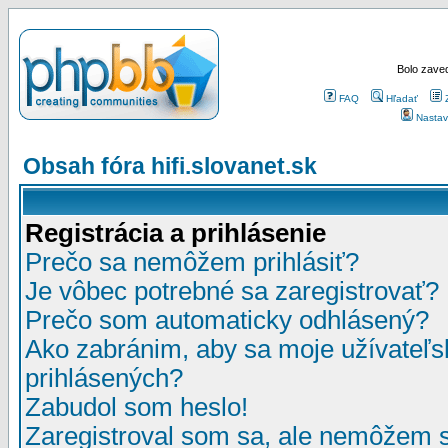
Bolo zaved
FAQ
Hľadať
Nastav
Obsah fóra hifi.slovanet.sk
Registrácia a prihlásenie
Prečo sa nemôžem prihlásiť?
Je vôbec potrebné sa zaregistrovať?
Prečo som automaticky odhlásený?
Ako zabránim, aby sa moje užívateľ
prihlásených?
Zabudol som heslo!
Zaregistroval som sa, ale nemôžem sa