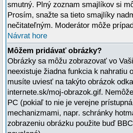
smutný. Plný zoznam smajlíkov si mô
Prosím, snažte sa tieto smajlíky nad
nečitateľným. Moderátor môže prípa
Návrat hore
Môžem pridávať obrázky?
Obrázky sa môžu zobrazovať vo Vaši
neexistuje žiadna funkcia k nahratiu
musíte uviesť na takýto obrázok odka
internete.sk/moj-obrazok.gif. Nemôž
PC (pokiaľ to nie je verejne prístupn
mechanizmami, napr. schránky hotmai
zobrazeniu obrázku použite buď BBCo