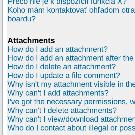
Prečo nie je k dispozícií funkcia X?
Koho mám kontaktovať ohľadom otrav
boardu?
Attachments
How do I add an attachment?
How do I add an attachment after the i
How do I delete an attachment?
How do I update a file comment?
Why isn't my attachment visible in th
Why can't I add attachments?
I've got the necessary permissions, 
Why can't I delete attachments?
Why can't I view/download attachme
Who do I contact about illegal or poss