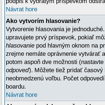
podpis k vybratým príspevkom odstrá
Návrat hore
Ako vytvorím hlasovanie?
Vytvorenie hlasovania je jednoduché.
upravujete prvý príspevok, pokiaľ môž
hlasovanie
pod hlavným oknom na prid
zrejme nemáte oprávnenie vytvárať an
potom aspoň dve možnosti (nastavte 
odpoveď
). Môžete tiež pridať časový
neobmedzenú voľbu. Počet odpovedí, 
boardu.
Návrat hore