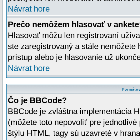
Návrat hore
Prečo nemôžem hlasovať v ankete
Hlasovať môžu len registrovaní užívat
ste zaregistrovaný a stále nemôžet
prístup alebo je hlasovanie už ukonč
Návrat hore
Formátov
Čo je BBCode?
BBCode je zvláštna implementácia HT
(môžete toto nepovoliť pre jednotli
štýlu HTML, tagy sú uzavreté v hrana