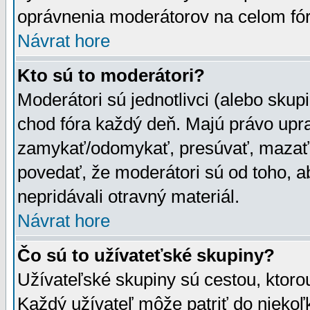
oprávnenia moderátorov na celom fór
Návrat hore
Kto sú to moderátori?
Moderátori sú jednotlivci (alebo skupi
chod fóra každý deň. Majú právo upr
zamykať/odomykať, presúvať, mazať a
povedať, že moderátori sú od toho, a
nepridávali otravný materiál.
Návrat hore
Čo sú to užívateťské skupiny?
Užívateľské skupiny sú cestou, ktoro
Každý užívateľ môže patriť do nieko