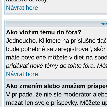
Návrat hore
Vkl
Ako vložím tému do fóra?
Jednoucho. Kliknete na príslušné tla
bude potrebné sa zaregistrovať, skôr 
máte povolené môžete vidieť na spodn
pridávať nové témy do tohto fóra, Môž
Návrat hore
Ako zmením alebo zmažem príspe
V prípade, že nie ste moderátor aleb
mazať len svoje príspevky. Môžete u