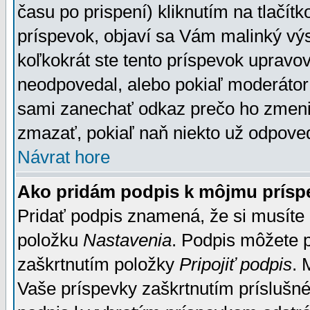
času po prispení) kliknutím na tlačít
príspevok, objaví sa Vám malinký výs
koľkokrát ste tento príspevok upravova
neodpovedal, alebo pokiaľ moderátor č
sami zanechať odkaz prečo ho zmenil
zmazať, pokiaľ naň niekto už odpoved
Návrat hore
Ako pridám podpis k môjmu prísp
Pridať podpis znamená, že si musíte n
položku
Nastavenia
. Podpis môžete 
zaškrtnutím položky
Pripojiť podpis
. 
Vaše príspevky zaškrtnutím príslušné