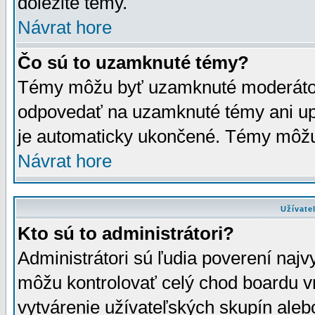
dôležité témy.
Návrat hore
Čo sú to uzamknuté témy?
Témy môžu byť uzamknuté moderáto
odpovedať na uzamknuté témy ani up
je automaticky ukončené. Témy môžu
Návrat hore
Užívate
Kto sú to administrátori?
Administrátori sú ľudia poverení najv
môžu kontrolovať celý chod boardu v
vytvárenie užívateľských skupín aleb