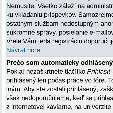
Nemusíte. Všetko záleží na administrá
ku vkladaniu príspevkov. Samozrejme
ostatným službám nedostupným anon
súkromné správy, posielanie e-mailov
Vrele Vám teda registráciu doporučuj
Návrat hore
Prečo som automaticky odhlásen
Pokiaľ nezaškrtnete tlačítko
Prihlásiť
prihlásený len počas práce vo fóre. 
iným. Aby ste zostali prihlásený, zaškr
však nedoporučujeme, keď sa prihlasuj
z internetovej kaviarne, na univerzite 