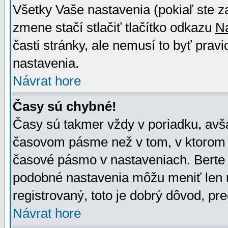
Všetky Vaše nastavenia (pokiaľ ste z
zmene stačí stlačiť tlačítko odkazu
N
časti stránky, ale nemusí to byť prav
nastavenia.
Návrat hore
Časy sú chybné!
Časy sú takmer vždy v poriadku, avša
časovom pásme než v tom, v ktorom s
časové pásmo v nastaveniach. Bert
podobné nastavenia môžu meniť len re
registrovaný, toto je dobrý dôvod, pre
Návrat hore