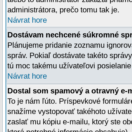
administrátora, prečo tomu tak je.
Návrat hore
Dostávam nechcené súkromné spr
Plánujeme pridanie zoznamu ignorov
správ. Pokiaľ dostávate takéto správy
tú moc takému užívateľovi posielanie
Návrat hore
Dostal som spamový a otravný e-ma
To je nám ľúto. Príspevkové formulá
snažíme vystopovať takéhoto užívateľ
zaslať mu kópiu e-mailu, ktorý ste obdr