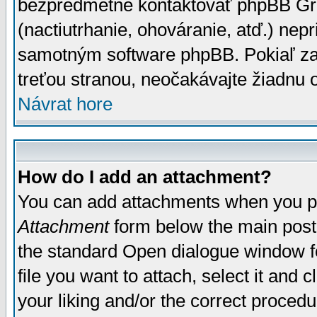
bezpredmetné kontaktovať phpBB Grou
(nactiutrhanie, ohováranie, atď.) ne
samotným software phpBB. Pokiaľ zaš
treťou stranou, neočakávajte žiadnu
Návrat hore
How do I add an attachment?
You can add attachments when you p
Attachment
form below the main post
the standard Open dialogue window fo
file you want to attach, select it and
your liking and/or the correct proced