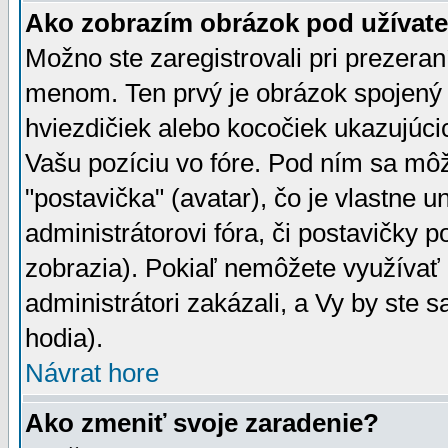
Ako zobrazím obrázok pod užíva
Možno ste zaregistrovali pri prezera
menom. Ten prvý je obrázok spojený 
hviezdičiek alebo kocočiek ukazujúcic
Vašu pozíciu vo fóre. Pod ním sa m
"postavička" (avatar), čo je vlastne 
administrátorovi fóra, či postavičky p
zobrazia). Pokiaľ nemôžete využívať 
administrátori zakázali, a Vy by ste 
hodia).
Návrat hore
Ako zmeniť svoje zaradenie?