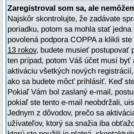
Zaregistroval som sa, ale nemôžem
Najskôr skontrolujte, že zadávate sp
poriadku, potom sa mohla stať jedna 
povolená podpora COPPA a klikli ste 
13 rokov
, budete musieť postupovať po
ten prípad, potom Váš účet musí byť 
aktiváciu všetkých nových registráci
ako sa budete môcť prihlásiť. Keď ste 
Pokiaľ Vám bol zaslaný e-mail, postu
pokiaľ ste tento e-mail neobdržali, ui
Jednym z dôvodov, prečo sa aktiváci
užívateľov, ktorý sa snažia iba obťažo
ktorú ste použili je platná, skontaktuj