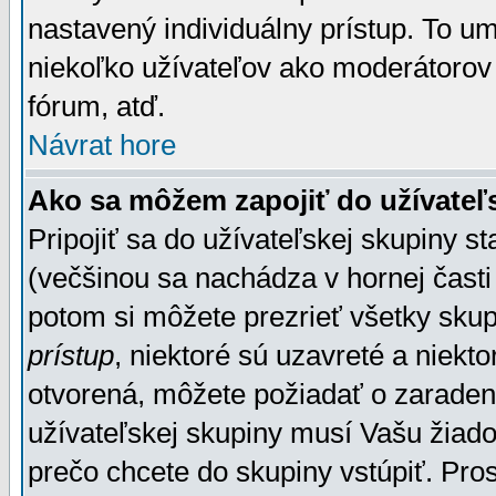
nastavený individuálny prístup. To u
niekoľko užívateľov ako moderátorov 
fórum, atď.
Návrat hore
Ako sa môžem zapojiť do užívateľ
Pripojiť sa do užívateľskej skupiny s
(večšinou sa nachádza v hornej časti 
potom si môžete prezrieť všetky sku
prístup
, niektoré sú uzavreté a niekt
otvorená, môžete požiadať o zaradeni
užívateľskej skupiny musí Vašu žiado
prečo chcete do skupiny vstúpiť. Pro