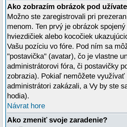
Ako zobrazím obrázok pod užíva
Možno ste zaregistrovali pri prezera
menom. Ten prvý je obrázok spojený 
hviezdičiek alebo kocočiek ukazujúcic
Vašu pozíciu vo fóre. Pod ním sa m
"postavička" (avatar), čo je vlastne 
administrátorovi fóra, či postavičky p
zobrazia). Pokiaľ nemôžete využívať 
administrátori zakázali, a Vy by ste 
hodia).
Návrat hore
Ako zmeniť svoje zaradenie?