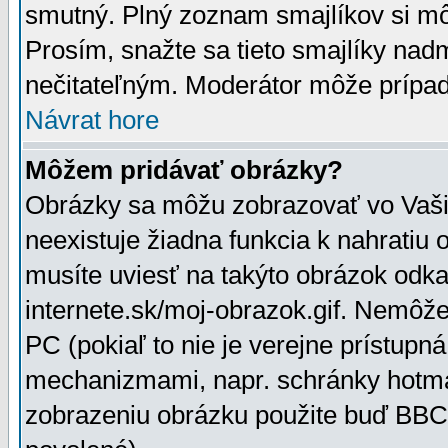
smutný. Plný zoznam smajlíkov si mô
Prosím, snažte sa tieto smajlíky nad
nečitateľným. Moderátor môže prípa
Návrat hore
Môžem pridávať obrázky?
Obrázky sa môžu zobrazovať vo Vaši
neexistuje žiadna funkcia k nahratiu
musíte uviesť na takýto obrázok odka
internete.sk/moj-obrazok.gif. Nemôž
PC (pokiaľ to nie je verejne prístupn
mechanizmami, napr. schránky hotmai
zobrazeniu obrázku použite buď BBCo