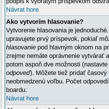
podpis k vybratým príspevkom odstrá
Návrat hore
Ako vytvorím hlasovanie?
Vytvorenie hlasovania je jednoduché.
upravujete prvý príspevok, pokiaľ môž
hlasovanie
pod hlavným oknom na prid
zrejme nemáte oprávnenie vytvárať an
potom aspoň dve možnosti (nastavte 
odpoveď
). Môžete tiež pridať časový
neobmedzenú voľbu. Počet odpovedí, 
boardu.
Návrat hore