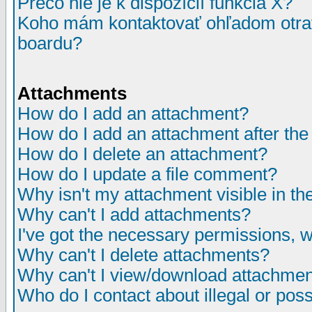
Prečo nie je k dispozícií funkcia X?
Koho mám kontaktovať ohľadom otrav
boardu?
Attachments
How do I add an attachment?
How do I add an attachment after the i
How do I delete an attachment?
How do I update a file comment?
Why isn't my attachment visible in th
Why can't I add attachments?
I've got the necessary permissions, 
Why can't I delete attachments?
Why can't I view/download attachme
Who do I contact about illegal or poss