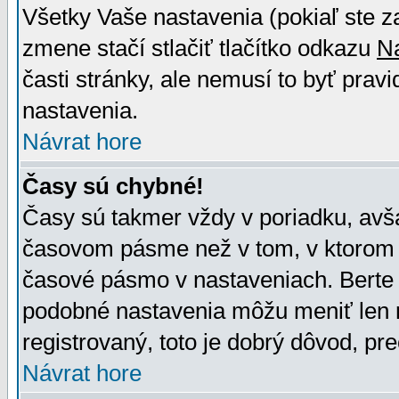
Všetky Vaše nastavenia (pokiaľ ste z
zmene stačí stlačiť tlačítko odkazu
N
časti stránky, ale nemusí to byť prav
nastavenia.
Návrat hore
Časy sú chybné!
Časy sú takmer vždy v poriadku, avša
časovom pásme než v tom, v ktorom s
časové pásmo v nastaveniach. Bert
podobné nastavenia môžu meniť len re
registrovaný, toto je dobrý dôvod, pre
Návrat hore