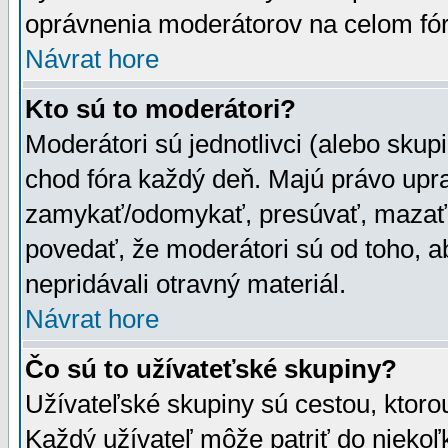
oprávnenia moderátorov na celom fór
Návrat hore
Kto sú to moderátori?
Moderátori sú jednotlivci (alebo skupi
chod fóra každý deň. Majú právo upr
zamykať/odomykať, presúvať, mazať a
povedať, že moderátori sú od toho, a
nepridávali otravný materiál.
Návrat hore
Čo sú to užívateťské skupiny?
Užívateľské skupiny sú cestou, ktoro
Každý užívateľ môže patriť do nieko