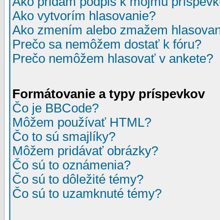
Ako pridám podpis k môjmu príspev
Ako vytvorím hlasovanie?
Ako zmením alebo zmažem hlasovan
Prečo sa nemôžem dostať k fóru?
Prečo nemôžem hlasovať v ankete?
Formátovanie a typy príspevkov
Čo je BBCode?
Môžem používať HTML?
Čo to sú smajlíky?
Môžem pridávať obrázky?
Čo sú to oznámenia?
Čo sú to dôležité témy?
Čo sú to uzamknuté témy?