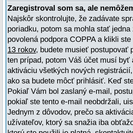
Zaregistroval som sa, ale nemôžem
Najskôr skontrolujte, že zadávate sp
poriadku, potom sa mohla stať jedna 
povolená podpora COPPA a klikli ste 
13 rokov
, budete musieť postupovať po
ten prípad, potom Váš účet musí byť 
aktiváciu všetkých nových registráci
ako sa budete môcť prihlásiť. Keď ste 
Pokiaľ Vám bol zaslaný e-mail, postu
pokiaľ ste tento e-mail neobdržali, ui
Jednym z dôvodov, prečo sa aktiváci
užívateľov, ktorý sa snažia iba obťažo
ktorú ste použili je platná, skontaktuj