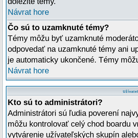
dôležité témy.
Návrat hore
Čo sú to uzamknuté témy?
Témy môžu byť uzamknuté moderáto
odpovedať na uzamknuté témy ani up
je automaticky ukončené. Témy môžu
Návrat hore
Užívate
Kto sú to administrátori?
Administrátori sú ľudia poverení najv
môžu kontrolovať celý chod boardu v
vytvárenie užívateľských skupín aleb