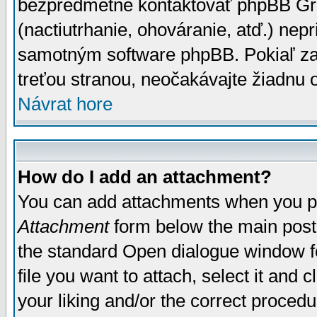
bezpredmetné kontaktovať phpBB Grou
(nactiutrhanie, ohováranie, atď.) ne
samotným software phpBB. Pokiaľ zaš
treťou stranou, neočakávajte žiadnu
Návrat hore
How do I add an attachment?
You can add attachments when you p
Attachment
form below the main post
the standard Open dialogue window fo
file you want to attach, select it and
your liking and/or the correct proced