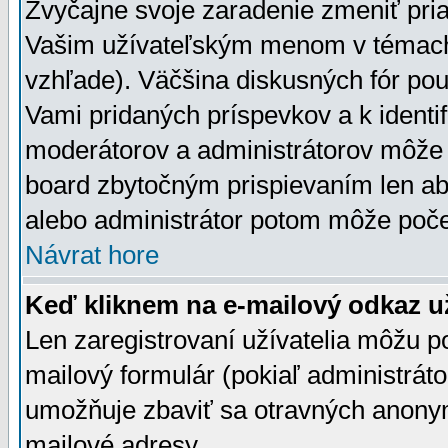
Zvyčajne svoje zaradenie zmeniť pr
Vašim užívateľským menom v témach 
vzhľade). Väčšina diskusných fór pou
Vami pridaných príspevkov a k identif
moderátorov a administrátorov môže 
board zbytočným prispievaním len aby
alebo administrátor potom môže počet
Návrat hore
Keď kliknem na e-mailový odkaz už
Len zaregistrovaní užívatelia môžu p
mailový formulár (pokiaľ administráto
umožňuje zbaviť sa otravných anonym
mailové adresy.