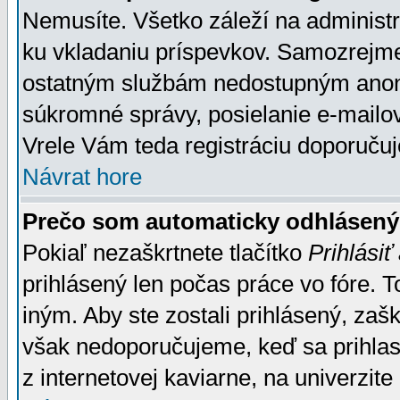
Nemusíte. Všetko záleží na administrá
ku vkladaniu príspevkov. Samozrejme
ostatným službám nedostupným anon
súkromné správy, posielanie e-mailov
Vrele Vám teda registráciu doporučuj
Návrat hore
Prečo som automaticky odhlásen
Pokiaľ nezaškrtnete tlačítko
Prihlásiť
prihlásený len počas práce vo fóre. 
iným. Aby ste zostali prihlásený, zaškr
však nedoporučujeme, keď sa prihlasuj
z internetovej kaviarne, na univerzite 