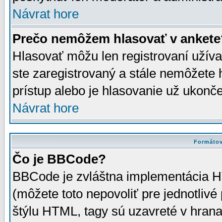
Návrat hore
Prečo nemôžem hlasovať v ankete
Hlasovať môžu len registrovaní užívat
ste zaregistrovaný a stále nemôžet
prístup alebo je hlasovanie už ukonč
Návrat hore
Formátov
Čo je BBCode?
BBCode je zvláštna implementácia HT
(môžete toto nepovoliť pre jednotli
štýlu HTML, tagy sú uzavreté v hrana