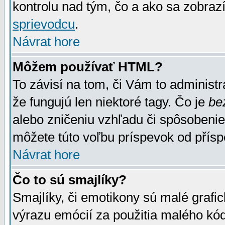
kontrolu nad tým, čo a ako sa zobrazí
sprievodcu
.
Návrat hore
Môžem používať HTML?
To závisí na tom, či Vám to administrá
že fungujú len niektoré tagy. Čo je
be
alebo zničeniu vzhľadu či spôsobeni
môžete túto voľbu príspevok od přís
Návrat hore
Čo to sú smajlíky?
Smajlíky, či emotikony sú malé grafic
výrazu emócií za použitia malého kód