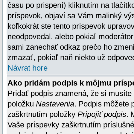
času po prispení) kliknutím na tlačít
príspevok, objaví sa Vám malinký výs
koľkokrát ste tento príspevok upravova
neodpovedal, alebo pokiaľ moderátor č
sami zanechať odkaz prečo ho zmenil
zmazať, pokiaľ naň niekto už odpoved
Návrat hore
Ako pridám podpis k môjmu prísp
Pridať podpis znamená, že si musíte n
položku
Nastavenia
. Podpis môžete 
zaškrtnutím položky
Pripojiť podpis
. 
Vaše príspevky zaškrtnutím príslušné