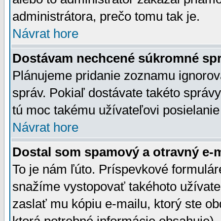
administrátora, prečo tomu tak je.
Návrat hore
Dostávam nechcené súkromné spr
Plánujeme pridanie zoznamu ignorov
správ. Pokiaľ dostávate takéto správy
tú moc takému užívateľovi posielanie
Návrat hore
Dostal som spamový a otravný e-ma
To je nám ľúto. Príspevkové formulá
snažíme vystopovať takéhoto užívateľ
zaslať mu kópiu e-mailu, ktorý ste obdr