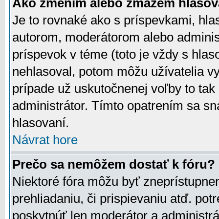
Ako zmením alebo zmažem hlasov
Je to rovnaké ako s príspevkami, h
autorom, moderátorom alebo administ
príspevok v téme (toto je vždy s hlas
nehlasoval, potom môžu užívatelia v
prípade už uskutočnenej voľby to tak
administrátor. Tímto opatrením sa sn
hlasovaní.
Návrat hore
Prečo sa nemôžem dostať k fóru?
Niektoré fóra môžu byť zneprístupnen
prehliadaniu, či prispievaniu atď. pot
poskytnúť len moderátor a administrát