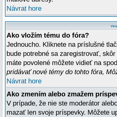
Návrat hore
Vkl
Ako vložím tému do fóra?
Jednoucho. Kliknete na príslušné tla
bude potrebné sa zaregistrovať, skôr 
máte povolené môžete vidieť na spodn
pridávať nové témy do tohto fóra, Môž
Návrat hore
Ako zmením alebo zmažem príspe
V prípade, že nie ste moderátor aleb
mazať len svoje príspevky. Môžete u