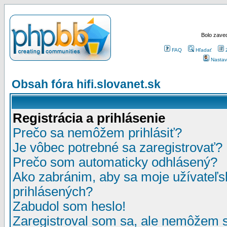
Bolo zaved
FAQ
Hľadať
Nastav
Obsah fóra hifi.slovanet.sk
Registrácia a prihlásenie
Prečo sa nemôžem prihlásiť?
Je vôbec potrebné sa zaregistrovať?
Prečo som automaticky odhlásený?
Ako zabránim, aby sa moje užívateľ
prihlásených?
Zabudol som heslo!
Zaregistroval som sa, ale nemôžem sa