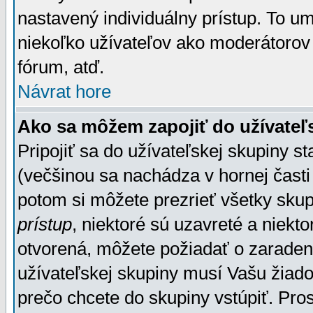
nastavený individuálny prístup. To u
niekoľko užívateľov ako moderátorov 
fórum, atď.
Návrat hore
Ako sa môžem zapojiť do užívateľ
Pripojiť sa do užívateľskej skupiny s
(večšinou sa nachádza v hornej časti 
potom si môžete prezrieť všetky sku
prístup
, niektoré sú uzavreté a niekt
otvorená, môžete požiadať o zaradeni
užívateľskej skupiny musí Vašu žiado
prečo chcete do skupiny vstúpiť. Pro