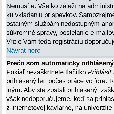
Nemusíte. Všetko záleží na administrá
ku vkladaniu príspevkov. Samozrejme
ostatným službám nedostupným anon
súkromné správy, posielanie e-mailov
Vrele Vám teda registráciu doporučuj
Návrat hore
Prečo som automaticky odhlásen
Pokiaľ nezaškrtnete tlačítko
Prihlásiť
prihlásený len počas práce vo fóre. 
iným. Aby ste zostali prihlásený, zaškr
však nedoporučujeme, keď sa prihlasuj
z internetovej kaviarne, na univerzite 