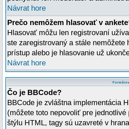
Návrat hore
Prečo nemôžem hlasovať v ankete
Hlasovať môžu len registrovaní užívat
ste zaregistrovaný a stále nemôžet
prístup alebo je hlasovanie už ukonč
Návrat hore
Formátov
Čo je BBCode?
BBCode je zvláštna implementácia HT
(môžete toto nepovoliť pre jednotli
štýlu HTML, tagy sú uzavreté v hrana