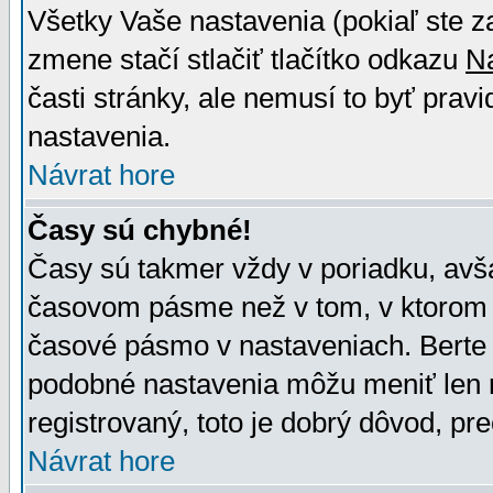
Všetky Vaše nastavenia (pokiaľ ste z
zmene stačí stlačiť tlačítko odkazu
N
časti stránky, ale nemusí to byť prav
nastavenia.
Návrat hore
Časy sú chybné!
Časy sú takmer vždy v poriadku, avša
časovom pásme než v tom, v ktorom s
časové pásmo v nastaveniach. Bert
podobné nastavenia môžu meniť len re
registrovaný, toto je dobrý dôvod, pre
Návrat hore