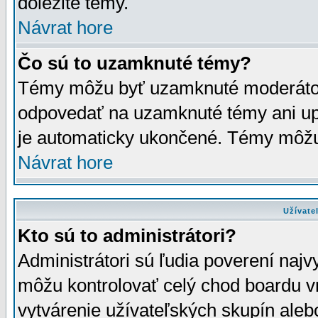
dôležité témy.
Návrat hore
Čo sú to uzamknuté témy?
Témy môžu byť uzamknuté moderáto
odpovedať na uzamknuté témy ani up
je automaticky ukončené. Témy môžu
Návrat hore
Užívate
Kto sú to administrátori?
Administrátori sú ľudia poverení najv
môžu kontrolovať celý chod boardu v
vytvárenie užívateľských skupín aleb