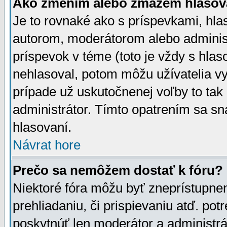
Ako zmením alebo zmažem hlasov
Je to rovnaké ako s príspevkami, h
autorom, moderátorom alebo administ
príspevok v téme (toto je vždy s hlas
nehlasoval, potom môžu užívatelia v
prípade už uskutočnenej voľby to tak
administrátor. Tímto opatrením sa sn
hlasovaní.
Návrat hore
Prečo sa nemôžem dostať k fóru?
Niektoré fóra môžu byť zneprístupnen
prehliadaniu, či prispievaniu atď. pot
poskytnúť len moderátor a administrát