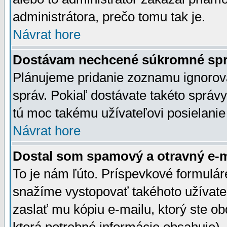
administrátora, prečo tomu tak je.
Návrat hore
Dostávam nechcené súkromné spr
Plánujeme pridanie zoznamu ignorov
správ. Pokiaľ dostávate takéto správy
tú moc takému užívateľovi posielanie
Návrat hore
Dostal som spamový a otravný e-ma
To je nám ľúto. Príspevkové formulá
snažíme vystopovať takéhoto užívateľ
zaslať mu kópiu e-mailu, ktorý ste obdr