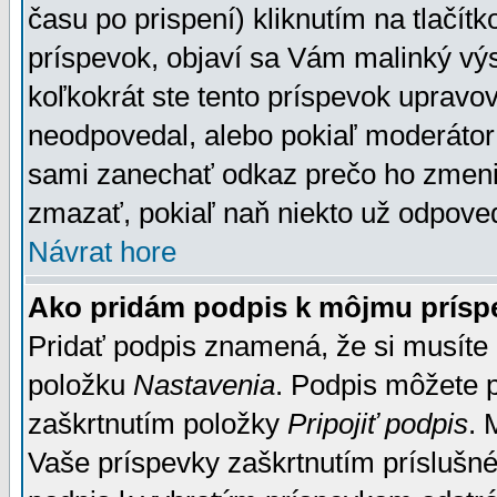
času po prispení) kliknutím na tlačít
príspevok, objaví sa Vám malinký výs
koľkokrát ste tento príspevok upravova
neodpovedal, alebo pokiaľ moderátor č
sami zanechať odkaz prečo ho zmenil
zmazať, pokiaľ naň niekto už odpoved
Návrat hore
Ako pridám podpis k môjmu prísp
Pridať podpis znamená, že si musíte n
položku
Nastavenia
. Podpis môžete 
zaškrtnutím položky
Pripojiť podpis
. 
Vaše príspevky zaškrtnutím príslušné