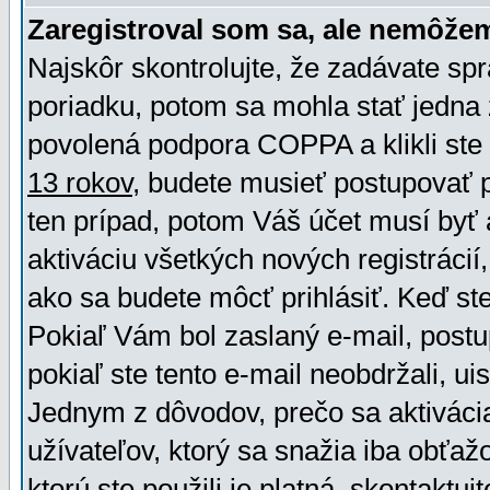
Zaregistroval som sa, ale nemôžem
Najskôr skontrolujte, že zadávate sp
poriadku, potom sa mohla stať jedna 
povolená podpora COPPA a klikli ste 
13 rokov
, budete musieť postupovať po
ten prípad, potom Váš účet musí byť 
aktiváciu všetkých nových registráci
ako sa budete môcť prihlásiť. Keď ste 
Pokiaľ Vám bol zaslaný e-mail, postu
pokiaľ ste tento e-mail neobdržali, ui
Jednym z dôvodov, prečo sa aktiváci
užívateľov, ktorý sa snažia iba obťažo
ktorú ste použili je platná, skontaktuj