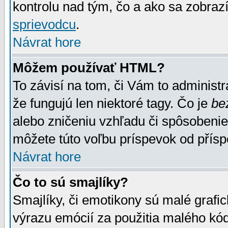
kontrolu nad tým, čo a ako sa zobrazí
sprievodcu
.
Návrat hore
Môžem používať HTML?
To závisí na tom, či Vám to administrá
že fungujú len niektoré tagy. Čo je
be
alebo zničeniu vzhľadu či spôsobeni
môžete túto voľbu príspevok od přís
Návrat hore
Čo to sú smajlíky?
Smajlíky, či emotikony sú malé grafic
výrazu emócií za použitia malého kód