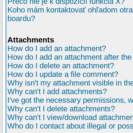
Prečo nie je k dispozícií funkcia X?
Koho mám kontaktovať ohľadom otrav
boardu?
Attachments
How do I add an attachment?
How do I add an attachment after the i
How do I delete an attachment?
How do I update a file comment?
Why isn't my attachment visible in th
Why can't I add attachments?
I've got the necessary permissions, 
Why can't I delete attachments?
Why can't I view/download attachme
Who do I contact about illegal or poss