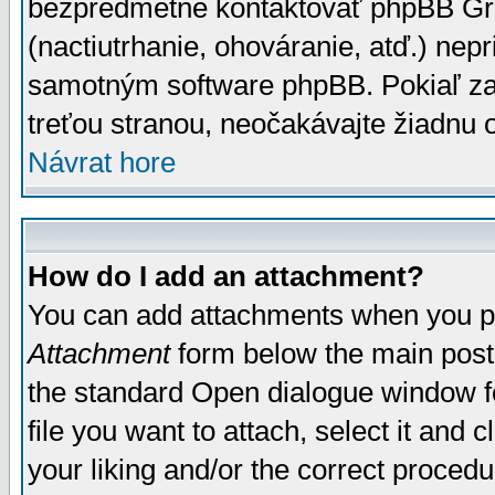
bezpredmetné kontaktovať phpBB Grou
(nactiutrhanie, ohováranie, atď.) ne
samotným software phpBB. Pokiaľ zaš
treťou stranou, neočakávajte žiadnu
Návrat hore
How do I add an attachment?
You can add attachments when you p
Attachment
form below the main post
the standard Open dialogue window fo
file you want to attach, select it and
your liking and/or the correct proced