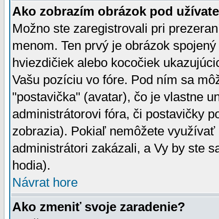
Ako zobrazím obrázok pod užíva
Možno ste zaregistrovali pri prezera
menom. Ten prvý je obrázok spojený 
hviezdičiek alebo kocočiek ukazujúcic
Vašu pozíciu vo fóre. Pod ním sa m
"postavička" (avatar), čo je vlastne 
administrátorovi fóra, či postavičky p
zobrazia). Pokiaľ nemôžete využívať 
administrátori zakázali, a Vy by ste 
hodia).
Návrat hore
Ako zmeniť svoje zaradenie?