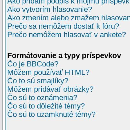
Ako pridám podpis k môjmu príspev
Ako vytvorím hlasovanie?
Ako zmením alebo zmažem hlasovan
Prečo sa nemôžem dostať k fóru?
Prečo nemôžem hlasovať v ankete?
Formátovanie a typy príspevkov
Čo je BBCode?
Môžem používať HTML?
Čo to sú smajlíky?
Môžem pridávať obrázky?
Čo sú to oznámenia?
Čo sú to dôležité témy?
Čo sú to uzamknuté témy?