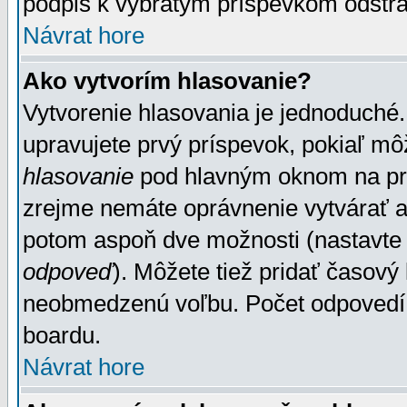
podpis k vybratým príspevkom odstrá
Návrat hore
Ako vytvorím hlasovanie?
Vytvorenie hlasovania je jednoduché.
upravujete prvý príspevok, pokiaľ môž
hlasovanie
pod hlavným oknom na prid
zrejme nemáte oprávnenie vytvárať an
potom aspoň dve možnosti (nastavte 
odpoveď
). Môžete tiež pridať časový
neobmedzenú voľbu. Počet odpovedí, 
boardu.
Návrat hore