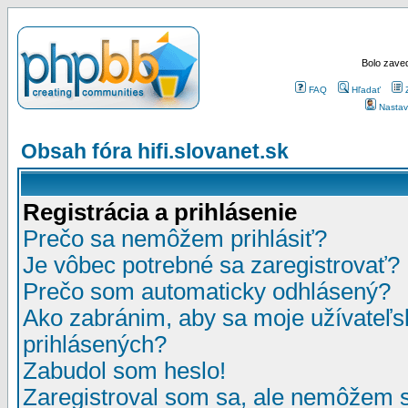
Bolo zaved
FAQ
Hľadať
Nastav
Obsah fóra hifi.slovanet.sk
Registrácia a prihlásenie
Prečo sa nemôžem prihlásiť?
Je vôbec potrebné sa zaregistrovať?
Prečo som automaticky odhlásený?
Ako zabránim, aby sa moje užívateľ
prihlásených?
Zabudol som heslo!
Zaregistroval som sa, ale nemôžem sa