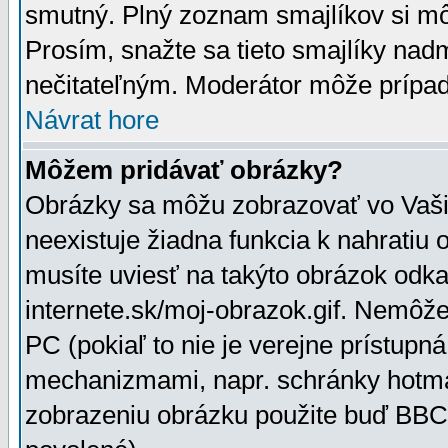
smutný. Plný zoznam smajlíkov si mô
Prosím, snažte sa tieto smajlíky nad
nečitateľným. Moderátor môže prípa
Návrat hore
Môžem pridávať obrázky?
Obrázky sa môžu zobrazovať vo Vaši
neexistuje žiadna funkcia k nahratiu
musíte uviesť na takýto obrázok odka
internete.sk/moj-obrazok.gif. Nemôž
PC (pokiaľ to nie je verejne prístupn
mechanizmami, napr. schránky hotmai
zobrazeniu obrázku použite buď BBCo