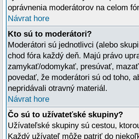
oprávnenia moderátorov na celom fór
Návrat hore
Kto sú to moderátori?
Moderátori sú jednotlivci (alebo skupi
chod fóra každý deň. Majú právo upr
zamykať/odomykať, presúvať, mazať a
povedať, že moderátori sú od toho, a
nepridávali otravný materiál.
Návrat hore
Čo sú to užívateťské skupiny?
Užívateľské skupiny sú cestou, ktoro
Každý užívateľ môže patriť do nieko