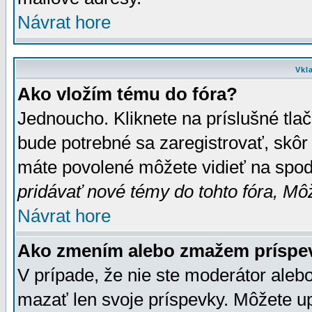
Návrat hore
Vkl
Ako vložím tému do fóra?
Jednoucho. Kliknete na príslušné tla
bude potrebné sa zaregistrovať, skôr 
máte povolené môžete vidieť na spodn
pridávať nové témy do tohto fóra, Môž
Návrat hore
Ako zmením alebo zmažem príspe
V prípade, že nie ste moderátor aleb
mazať len svoje príspevky. Môžete u