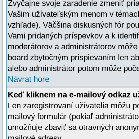
Zvyčajne svoje zaradenie zmeniť pr
Vašim užívateľským menom v témach 
vzhľade). Väčšina diskusných fór pou
Vami pridaných príspevkov a k identif
moderátorov a administrátorov môže 
board zbytočným prispievaním len aby
alebo administrátor potom môže počet
Návrat hore
Keď kliknem na e-mailový odkaz už
Len zaregistrovaní užívatelia môžu p
mailový formulár (pokiaľ administráto
umožňuje zbaviť sa otravných anonym
mailové adresy.