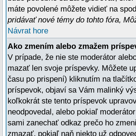
máte povolené môžete vidieť na spodn
pridávať nové témy do tohto fóra, Môž
Návrat hore
Ako zmením alebo zmažem príspe
V prípade, že nie ste moderátor aleb
mazať len svoje príspevky. Môžete u
času po prispení) kliknutím na tlačít
príspevok, objaví sa Vám malinký výs
koľkokrát ste tento príspevok upravova
neodpovedal, alebo pokiaľ moderátor č
sami zanechať odkaz prečo ho zmenil
zmazať, pokiaľ naň niekto už odpoved