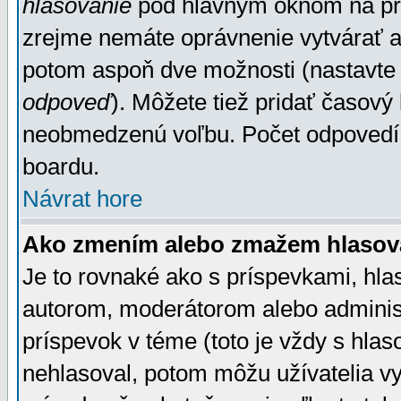
hlasovanie
pod hlavným oknom na prid
zrejme nemáte oprávnenie vytvárať an
potom aspoň dve možnosti (nastavte 
odpoveď
). Môžete tiež pridať časový
neobmedzenú voľbu. Počet odpovedí, 
boardu.
Návrat hore
Ako zmením alebo zmažem hlasov
Je to rovnaké ako s príspevkami, h
autorom, moderátorom alebo administ
príspevok v téme (toto je vždy s hlas
nehlasoval, potom môžu užívatelia v