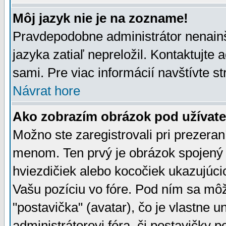
Môj jazyk nie je na zozname!
Pravdepodobne administrátor nenainšt
jazyka zatiaľ nepreložil. Kontaktujte 
sami. Pre viac informácií navštívte s
Návrat hore
Ako zobrazím obrázok pod užíva
Možno ste zaregistrovali pri prezera
menom. Ten prvý je obrázok spojený 
hviezdičiek alebo kocočiek ukazujúcic
Vašu pozíciu vo fóre. Pod ním sa m
"postavička" (avatar), čo je vlastne 
administrátorovi fóra, či postavičky p