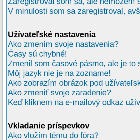
Zaregistroval som sa, ale nemôžem sa
V minulosti som sa zaregistroval, av
Užívateľské nastavenia
Ako zmením svoje nastavenia?
Časy sú chybné!
Zmenil som časové pásmo, ale je to 
Môj jazyk nie je na zozname!
Ako zobrazím obrázok pod užívate
Ako zmeniť svoje zaradenie?
Keď kliknem na e-mailový odkaz užív
Vkladanie príspevkov
Ako vložím tému do fóra?