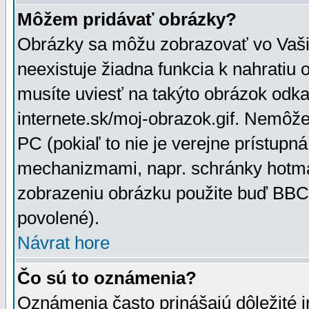
Môžem pridávať obrázky?
Obrázky sa môžu zobrazovať vo Vaši
neexistuje žiadna funkcia k nahratiu
musíte uviesť na takýto obrázok odka
internete.sk/moj-obrazok.gif. Nemôž
PC (pokiaľ to nie je verejne prístupn
mechanizmami, napr. schránky hotmai
zobrazeniu obrázku použite buď BBCo
povolené).
Návrat hore
Čo sú to oznámenia?
Oznámenia často prinášajú dôležité in