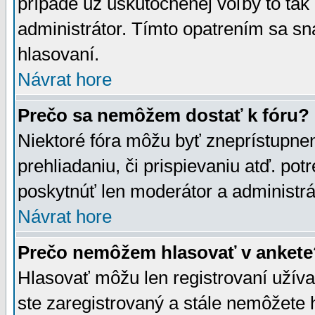
prípade už uskutočnenej voľby to tak
administrátor. Tímto opatrením sa sn
hlasovaní.
Návrat hore
Prečo sa nemôžem dostať k fóru?
Niektoré fóra môžu byť zneprístupnen
prehliadaniu, či prispievaniu atď. pot
poskytnúť len moderátor a administrát
Návrat hore
Prečo nemôžem hlasovať v ankete
Hlasovať môžu len registrovaní užívat
ste zaregistrovaný a stále nemôžet