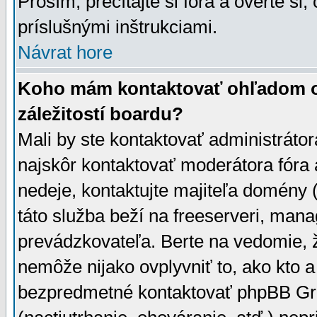
Prosím, prečítajte si fóra a overte si,
príslušnými inštrukciami.
Návrat hore
Koho mám kontaktovať ohľadom ot
záležitostí boardu?
Mali by ste kontaktovať administrátor
najskôr kontaktovať moderátora fóra a
nedeje, kontaktujte majiteľa domény 
táto služba beží na freeserveri, man
prevádzkovateľa. Berte na vedomie
nemôže nijako ovplyvniť to, ako kto 
bezpredmetné kontaktovať phpBB Grou