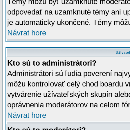
Témy môžu byť uzamknuté moderáto
odpovedať na uzamknuté témy ani up
je automaticky ukončené. Témy môžu
Návrat hore
Užívate
Kto sú to administrátori?
Administrátori sú ľudia poverení najv
môžu kontrolovať celý chod boardu v
vytvárenie užívateľských skupín aleb
oprávnenia moderátorov na celom fór
Návrat hore