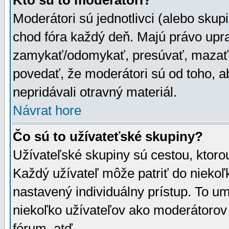
Kto sú to moderátori?
Moderátori sú jednotlivci (alebo skupi
chod fóra každý deň. Majú právo upr
zamykať/odomykať, presúvať, mazať a
povedať, že moderátori sú od toho, a
nepridávali otravný materiál.
Návrat hore
Čo sú to užívateťské skupiny?
Užívateľské skupiny sú cestou, ktoro
Každý užívateľ môže patriť do nieko
nastavený individuálny prístup. To u
niekoľko užívateľov ako moderátorov 
fórum, atď.