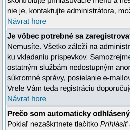
skontrolujte prihlasovacie meno a he
nie je, kontaktujte administrátora, 
Návrat hore
Je vôbec potrebné sa zaregistrova
Nemusíte. Všetko záleží na administrá
ku vkladaniu príspevkov. Samozrejme
ostatným službám nedostupným anon
súkromné správy, posielanie e-mailov
Vrele Vám teda registráciu doporučuj
Návrat hore
Prečo som automaticky odhlásen
Pokiaľ nezaškrtnete tlačítko
Prihlásiť