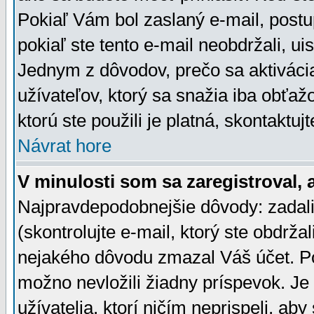
Pokiaľ Vám bol zaslaný e-mail, postu
pokiaľ ste tento e-mail neobdržali, ui
Jednym z dôvodov, prečo sa aktiváci
užívateľov, ktorý sa snažia iba obťažo
ktorú ste použili je platná, skontaktuj
Návrat hore
V minulosti som sa zaregistroval, 
Najpravdepodobnejšie dôvody: zadali
(skontrolujte e-mail, ktorý ste obdržali
nejakého dôvodu zmazal Váš účet. Pok
možno nevložili žiadny príspevok. Je 
užívatelia, ktorí ničím neprispeli, a