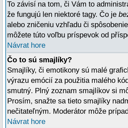
To závisí na tom, či Vám to administrá
že fungujú len niektoré tagy. Čo je
be
alebo zničeniu vzhľadu či spôsobeni
môžete túto voľbu príspevok od přís
Návrat hore
Čo to sú smajlíky?
Smajlíky, či emotikony sú malé grafic
výrazu emócií za použitia malého kód
smutný. Plný zoznam smajlíkov si mô
Prosím, snažte sa tieto smajlíky nad
nečitateľným. Moderátor môže prípa
Návrat hore