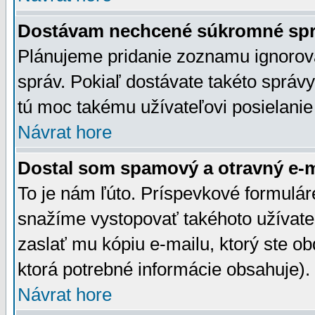
Dostávam nechcené súkromné spr
Plánujeme pridanie zoznamu ignorov
správ. Pokiaľ dostávate takéto správy
tú moc takému užívateľovi posielanie
Návrat hore
Dostal som spamový a otravný e-ma
To je nám ľúto. Príspevkové formulá
snažíme vystopovať takéhoto užívateľ
zaslať mu kópiu e-mailu, ktorý ste obdr
ktorá potrebné informácie obsahuje)
Návrat hore