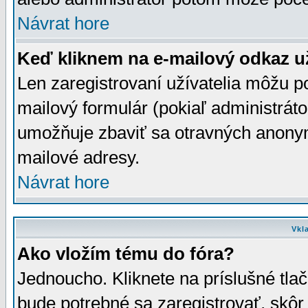
Návrat hore
Keď kliknem na e-mailový odkaz už
Len zaregistrovaní užívatelia môžu p
mailový formulár (pokiaľ administráto
umožňuje zbaviť sa otravných anonym
mailové adresy.
Návrat hore
Vkl
Ako vložím tému do fóra?
Jednoucho. Kliknete na príslušné tla
bude potrebné sa zaregistrovať, skôr 