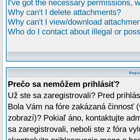
I've got the necessary permissions, 
Why can't I delete attachments?
Why can't I view/download attachme
Who do I contact about illegal or poss
Regis
Prečo sa nemôžem prihlásiť?
Už ste sa zaregistrovali? Pred prihlá
Bola Vám na fóre zakázaná činnosť (
zobrazí)? Pokiaľ áno, kontaktujte adm
sa zaregistrovali, neboli ste z fóra v