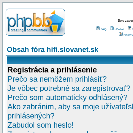
Bolo zaved
FAQ
Hľadať
Nastav
Obsah fóra hifi.slovanet.sk
Registrácia a prihlásenie
Prečo sa nemôžem prihlásiť?
Je vôbec potrebné sa zaregistrovať?
Prečo som automaticky odhlásený?
Ako zabránim, aby sa moje užívateľ
prihlásených?
Zabudol som heslo!