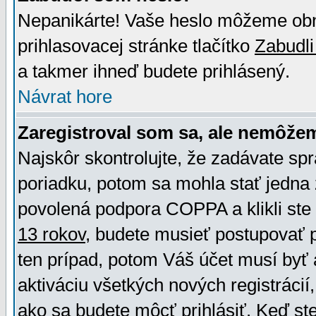
Nepanikárte! Vaše heslo môžeme obno
prihlasovacej stránke tlačítko
Zabudli
a takmer ihneď budete prihlásený.
Návrat hore
Zaregistroval som sa, ale nemôžem
Najskôr skontrolujte, že zadávate sp
poriadku, potom sa mohla stať jedna 
povolená podpora COPPA a klikli ste 
13 rokov
, budete musieť postupovať po
ten prípad, potom Váš účet musí byť 
aktiváciu všetkých nových registráci
ako sa budete môcť prihlásiť. Keď ste 