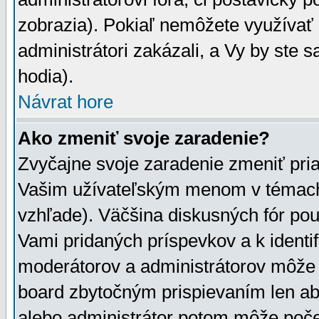
zobrazia). Pokiaľ nemôžete využívať 
administrátori zakázali, a Vy by ste 
hodia).
Návrat hore
Ako zmeniť svoje zaradenie?
Zvyčajne svoje zaradenie zmeniť pr
Vašim užívateľským menom v témach 
vzhľade). Väčšina diskusných fór pou
Vami pridaných príspevkov a k identif
moderátorov a administrátorov môže 
board zbytočným prispievaním len aby
alebo administrátor potom môže počet