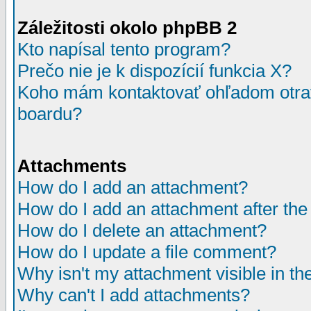
Záležitosti okolo phpBB 2
Kto napísal tento program?
Prečo nie je k dispozícií funkcia X?
Koho mám kontaktovať ohľadom otrav
boardu?
Attachments
How do I add an attachment?
How do I add an attachment after the i
How do I delete an attachment?
How do I update a file comment?
Why isn't my attachment visible in th
Why can't I add attachments?