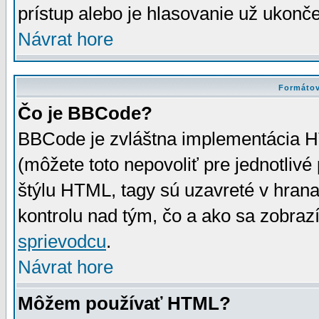
prístup alebo je hlasovanie už ukonč
Návrat hore
Formátov
Čo je BBCode?
BBCode je zvláštna implementácia HT
(môžete toto nepovoliť pre jednotli
štýlu HTML, tagy sú uzavreté v hrana
kontrolu nad tým, čo a ako sa zobrazí
sprievodcu
.
Návrat hore
Môžem používať HTML?