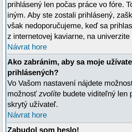
prihlásený len počas práce vo fóre. 
iným. Aby ste zostali prihlásený, zaškr
však nedoporučujeme, keď sa prihlasuj
z internetovej kaviarne, na univerzite 
Návrat hore
Ako zabránim, aby sa moje užívat
prihlásených?
Vo Vašom nastavení nájdete možno
možnosť
zvolíte
budete viditeľný len 
skrytý užívateľ.
Návrat hore
Zabudol som heslo!