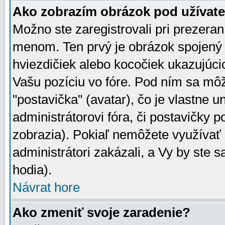
Ako zobrazím obrázok pod užíva
Možno ste zaregistrovali pri prezera
menom. Ten prvý je obrázok spojený 
hviezdičiek alebo kocočiek ukazujúcic
Vašu pozíciu vo fóre. Pod ním sa m
"postavička" (avatar), čo je vlastne 
administrátorovi fóra, či postavičky p
zobrazia). Pokiaľ nemôžete využívať 
administrátori zakázali, a Vy by ste 
hodia).
Návrat hore
Ako zmeniť svoje zaradenie?