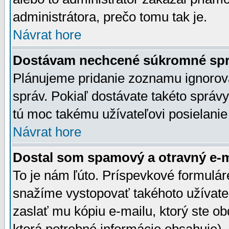
administrátora, prečo tomu tak je.
Návrat hore
Dostávam nechcené súkromné spr
Plánujeme pridanie zoznamu ignorov
správ. Pokiaľ dostávate takéto správy
tú moc takému užívateľovi posielanie
Návrat hore
Dostal som spamový a otravný e-ma
To je nám ľúto. Príspevkové formulá
snažíme vystopovať takéhoto užívateľ
zaslať mu kópiu e-mailu, ktorý ste obdr