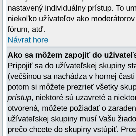
nastavený individuálny prístup. To u
niekoľko užívateľov ako moderátorov 
fórum, atď.
Návrat hore
Ako sa môžem zapojiť do užívateľ
Pripojiť sa do užívateľskej skupiny s
(večšinou sa nachádza v hornej časti 
potom si môžete prezrieť všetky sku
prístup
, niektoré sú uzavreté a niekt
otvorená, môžete požiadať o zaradeni
užívateľskej skupiny musí Vašu žiado
prečo chcete do skupiny vstúpiť. Pro