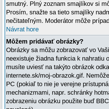
smutný. Plný zoznam smajlíkov si mô
Prosím, snažte sa tieto smajlíky nad
nečitateľným. Moderátor môže prípa
Návrat hore
Môžem pridávať obrázky?
Obrázky sa môžu zobrazovať vo Vaši
neexistuje žiadna funkcia k nahratiu
musíte uviesť na takýto obrázok odka
internete.sk/moj-obrazok.gif. Nemôž
PC (pokiaľ to nie je verejne prístupn
mechanizmami, napr. schránky hotmai
zobrazeniu obrázku použite buď BBCo