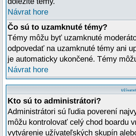
dôležité témy.
Návrat hore
Čo sú to uzamknuté témy?
Témy môžu byť uzamknuté moderáto
odpovedať na uzamknuté témy ani up
je automaticky ukončené. Témy môžu
Návrat hore
Užívate
Kto sú to administrátori?
Administrátori sú ľudia poverení najv
môžu kontrolovať celý chod boardu v
vytvárenie užívateľských skupín aleb