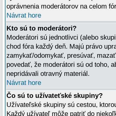
oprávnenia moderátorov na celom fór
Návrat hore
Kto sú to moderátori?
Moderátori sú jednotlivci (alebo skupi
chod fóra každý deň. Majú právo upr
zamykať/odomykať, presúvať, mazať a
povedať, že moderátori sú od toho, a
nepridávali otravný materiál.
Návrat hore
Čo sú to užívateťské skupiny?
Užívateľské skupiny sú cestou, ktoro
Každý užívateľ môže patriť do nieko