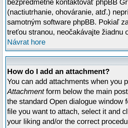
bezpredmetné kontaktovať phpBB Grou
(nactiutrhanie, ohováranie, atď.) ne
samotným software phpBB. Pokiaľ zaš
treťou stranou, neočakávajte žiadnu
Návrat hore
How do I add an attachment?
You can add attachments when you p
Attachment
form below the main post
the standard Open dialogue window fo
file you want to attach, select it and
your liking and/or the correct proced