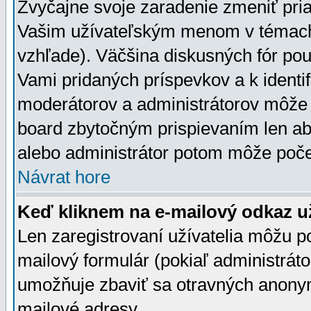
Zvyčajne svoje zaradenie zmeniť pr
Vašim užívateľským menom v témach 
vzhľade). Väčšina diskusných fór pou
Vami pridaných príspevkov a k identif
moderátorov a administrátorov môže 
board zbytočným prispievaním len aby
alebo administrátor potom môže počet
Návrat hore
Keď kliknem na e-mailový odkaz už
Len zaregistrovaní užívatelia môžu p
mailový formulár (pokiaľ administráto
umožňuje zbaviť sa otravných anonym
mailové adresy.