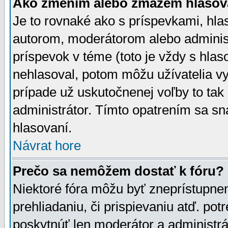
Ako zmením alebo zmažem hlasov
Je to rovnaké ako s príspevkami, h
autorom, moderátorom alebo administ
príspevok v téme (toto je vždy s hlas
nehlasoval, potom môžu užívatelia v
prípade už uskutočnenej voľby to tak
administrátor. Tímto opatrením sa sn
hlasovaní.
Návrat hore
Prečo sa nemôžem dostať k fóru?
Niektoré fóra môžu byť zneprístupnen
prehliadaniu, či prispievaniu atď. pot
poskytnúť len moderátor a administrát