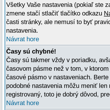
Všetky Vaše nastavenia (pokiaľ ste z
zmene stačí stlačiť tlačítko odkazu
N
časti stránky, ale nemusí to byť prav
nastavenia.
Návrat hore
Časy sú chybné!
Časy sú takmer vždy v poriadku, avša
časovom pásme než v tom, v ktorom s
časové pásmo v nastaveniach. Bert
podobné nastavenia môžu meniť len re
registrovaný, toto je dobrý dôvod, pre
Návrat hore