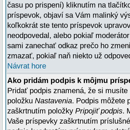
času po prispení) kliknutím na tlačít
príspevok, objaví sa Vám malinký výs
koľkokrát ste tento príspevok upravova
neodpovedal, alebo pokiaľ moderátor č
sami zanechať odkaz prečo ho zmenil
zmazať, pokiaľ naň niekto už odpoved
Návrat hore
Ako pridám podpis k môjmu prísp
Pridať podpis znamená, že si musíte n
položku
Nastavenia
. Podpis môžete 
zaškrtnutím položky
Pripojiť podpis
. 
Vaše príspevky zaškrtnutím príslušné