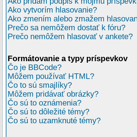
Ako pridám podpis k môjmu príspev
Ako vytvorím hlasovanie?
Ako zmením alebo zmažem hlasovan
Prečo sa nemôžem dostať k fóru?
Prečo nemôžem hlasovať v ankete?
Formátovanie a typy príspevkov
Čo je BBCode?
Môžem používať HTML?
Čo to sú smajlíky?
Môžem pridávať obrázky?
Čo sú to oznámenia?
Čo sú to dôležité témy?
Čo sú to uzamknuté témy?