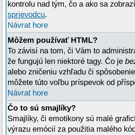
kontrolu nad tým, čo a ako sa zobrazí
sprievodcu
.
Návrat hore
Môžem používať HTML?
To závisí na tom, či Vám to administrá
že fungujú len niektoré tagy. Čo je
be
alebo zničeniu vzhľadu či spôsobeni
môžete túto voľbu príspevok od přís
Návrat hore
Čo to sú smajlíky?
Smajlíky, či emotikony sú malé grafic
výrazu emócií za použitia malého kód