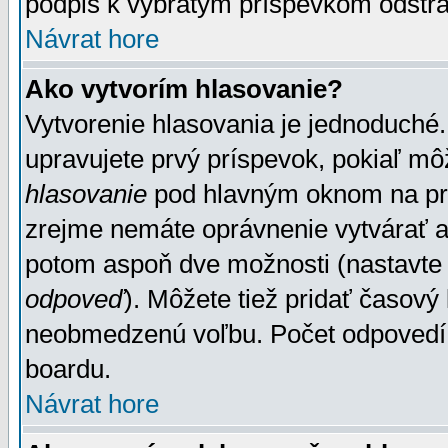
podpis k vybratým príspevkom odstrá
Návrat hore
Ako vytvorím hlasovanie?
Vytvorenie hlasovania je jednoduché.
upravujete prvý príspevok, pokiaľ môž
hlasovanie
pod hlavným oknom na prid
zrejme nemáte oprávnenie vytvárať an
potom aspoň dve možnosti (nastavte 
odpoveď
). Môžete tiež pridať časový
neobmedzenú voľbu. Počet odpovedí, 
boardu.
Návrat hore