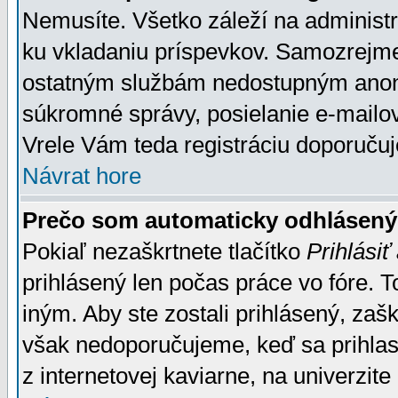
Nemusíte. Všetko záleží na administrá
ku vkladaniu príspevkov. Samozrejme
ostatným službám nedostupným anon
súkromné správy, posielanie e-mailov
Vrele Vám teda registráciu doporučuj
Návrat hore
Prečo som automaticky odhlásen
Pokiaľ nezaškrtnete tlačítko
Prihlásiť
prihlásený len počas práce vo fóre. 
iným. Aby ste zostali prihlásený, zaškr
však nedoporučujeme, keď sa prihlasuj
z internetovej kaviarne, na univerzite 