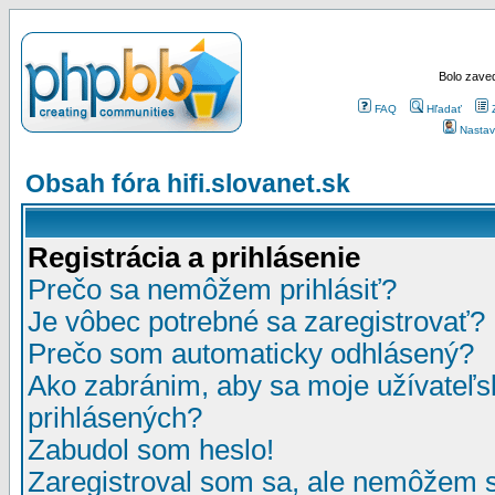
Bolo zaved
FAQ
Hľadať
Nastav
Obsah fóra hifi.slovanet.sk
Registrácia a prihlásenie
Prečo sa nemôžem prihlásiť?
Je vôbec potrebné sa zaregistrovať?
Prečo som automaticky odhlásený?
Ako zabránim, aby sa moje užívateľ
prihlásených?
Zabudol som heslo!
Zaregistroval som sa, ale nemôžem sa