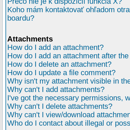
Prečo nie je k dispozícií funkcia X?
Koho mám kontaktovať ohľadom otrav
boardu?
Attachments
How do I add an attachment?
How do I add an attachment after the i
How do I delete an attachment?
How do I update a file comment?
Why isn't my attachment visible in th
Why can't I add attachments?
I've got the necessary permissions, 
Why can't I delete attachments?
Why can't I view/download attachme
Who do I contact about illegal or poss