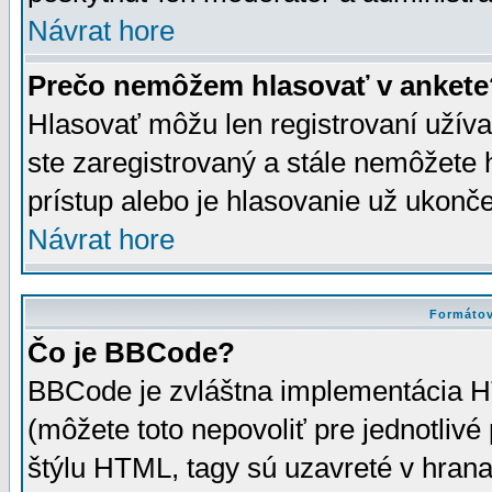
Návrat hore
Prečo nemôžem hlasovať v ankete
Hlasovať môžu len registrovaní užívat
ste zaregistrovaný a stále nemôžet
prístup alebo je hlasovanie už ukonč
Návrat hore
Formátov
Čo je BBCode?
BBCode je zvláštna implementácia HT
(môžete toto nepovoliť pre jednotli
štýlu HTML, tagy sú uzavreté v hrana