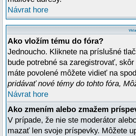
Návrat hore
Vkl
Ako vložím tému do fóra?
Jednoucho. Kliknete na príslušné tla
bude potrebné sa zaregistrovať, skôr 
máte povolené môžete vidieť na spodn
pridávať nové témy do tohto fóra, Môž
Návrat hore
Ako zmením alebo zmažem príspe
V prípade, že nie ste moderátor aleb
mazať len svoje príspevky. Môžete u