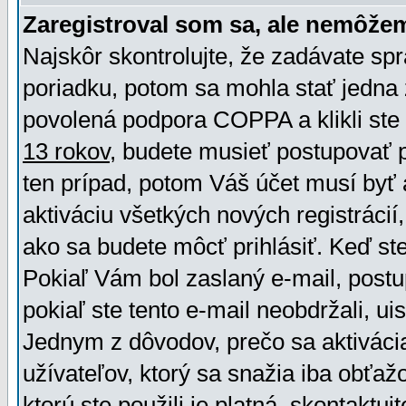
Zaregistroval som sa, ale nemôžem
Najskôr skontrolujte, že zadávate sp
poriadku, potom sa mohla stať jedna 
povolená podpora COPPA a klikli ste 
13 rokov
, budete musieť postupovať po
ten prípad, potom Váš účet musí byť 
aktiváciu všetkých nových registráci
ako sa budete môcť prihlásiť. Keď ste 
Pokiaľ Vám bol zaslaný e-mail, postu
pokiaľ ste tento e-mail neobdržali, ui
Jednym z dôvodov, prečo sa aktiváci
užívateľov, ktorý sa snažia iba obťažo
ktorú ste použili je platná, skontaktuj