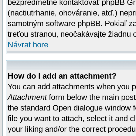
bezpredmetné kontaktovať phpBB Grou
(nactiutrhanie, ohováranie, atď.) ne
samotným software phpBB. Pokiaľ zaš
treťou stranou, neočakávajte žiadnu
Návrat hore
How do I add an attachment?
You can add attachments when you p
Attachment
form below the main post
the standard Open dialogue window fo
file you want to attach, select it and
your liking and/or the correct proced