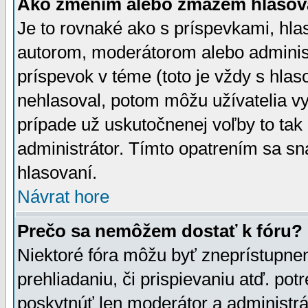
Ako zmením alebo zmažem hlasov
Je to rovnaké ako s príspevkami, h
autorom, moderátorom alebo administ
príspevok v téme (toto je vždy s hlas
nehlasoval, potom môžu užívatelia v
prípade už uskutočnenej voľby to tak
administrátor. Tímto opatrením sa sn
hlasovaní.
Návrat hore
Prečo sa nemôžem dostať k fóru?
Niektoré fóra môžu byť zneprístupnen
prehliadaniu, či prispievaniu atď. pot
poskytnúť len moderátor a administrát