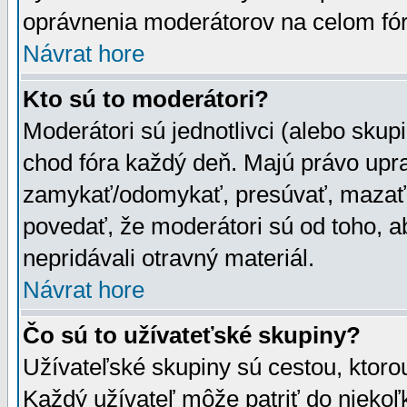
oprávnenia moderátorov na celom fór
Návrat hore
Kto sú to moderátori?
Moderátori sú jednotlivci (alebo skupi
chod fóra každý deň. Majú právo upr
zamykať/odomykať, presúvať, mazať a
povedať, že moderátori sú od toho, a
nepridávali otravný materiál.
Návrat hore
Čo sú to užívateťské skupiny?
Užívateľské skupiny sú cestou, ktoro
Každý užívateľ môže patriť do nieko