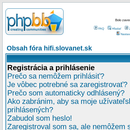
Bolo zaved
FAQ
Hľadať
Nastav
Obsah fóra hifi.slovanet.sk
Registrácia a prihlásenie
Prečo sa nemôžem prihlásiť?
Je vôbec potrebné sa zaregistrovať?
Prečo som automaticky odhlásený?
Ako zabránim, aby sa moje užívateľ
prihlásených?
Zabudol som heslo!
Zaregistroval som sa, ale nemôžem sa