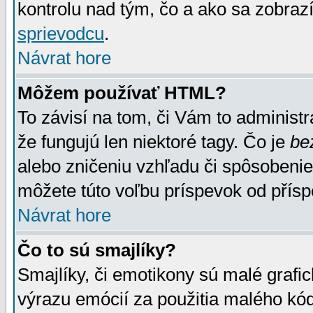
kontrolu nad tým, čo a ako sa zobrazí
sprievodcu
.
Návrat hore
Môžem používať HTML?
To závisí na tom, či Vám to administrá
že fungujú len niektoré tagy. Čo je
be
alebo zničeniu vzhľadu či spôsobeni
môžete túto voľbu príspevok od přís
Návrat hore
Čo to sú smajlíky?
Smajlíky, či emotikony sú malé grafic
výrazu emócií za použitia malého kód