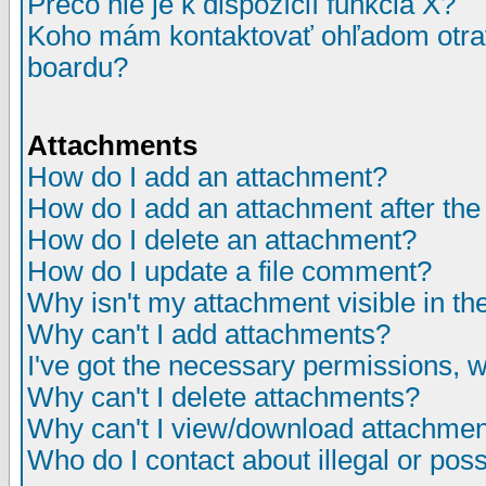
Prečo nie je k dispozícií funkcia X?
Koho mám kontaktovať ohľadom otrav
boardu?
Attachments
How do I add an attachment?
How do I add an attachment after the i
How do I delete an attachment?
How do I update a file comment?
Why isn't my attachment visible in th
Why can't I add attachments?
I've got the necessary permissions, 
Why can't I delete attachments?
Why can't I view/download attachme
Who do I contact about illegal or poss