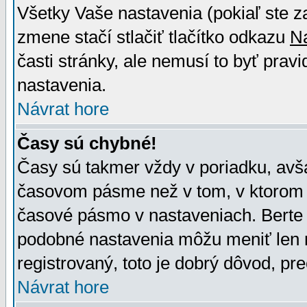
Všetky Vaše nastavenia (pokiaľ ste z
zmene stačí stlačiť tlačítko odkazu
N
časti stránky, ale nemusí to byť prav
nastavenia.
Návrat hore
Časy sú chybné!
Časy sú takmer vždy v poriadku, avša
časovom pásme než v tom, v ktorom s
časové pásmo v nastaveniach. Bert
podobné nastavenia môžu meniť len re
registrovaný, toto je dobrý dôvod, pre
Návrat hore