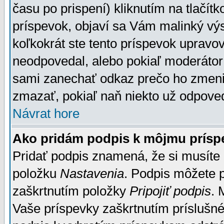
času po prispení) kliknutím na tlačít
príspevok, objaví sa Vám malinký výs
koľkokrát ste tento príspevok upravova
neodpovedal, alebo pokiaľ moderátor č
sami zanechať odkaz prečo ho zmenil
zmazať, pokiaľ naň niekto už odpoved
Návrat hore
Ako pridám podpis k môjmu prísp
Pridať podpis znamená, že si musíte n
položku
Nastavenia
. Podpis môžete 
zaškrtnutím položky
Pripojiť podpis
. 
Vaše príspevky zaškrtnutím príslušné