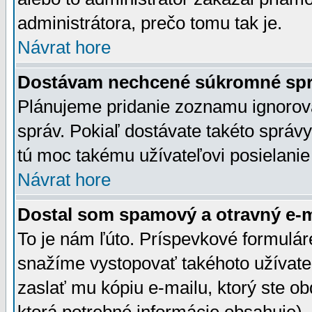
administrátora, prečo tomu tak je.
Návrat hore
Dostávam nechcené súkromné spr
Plánujeme pridanie zoznamu ignorov
správ. Pokiaľ dostávate takéto správy
tú moc takému užívateľovi posielanie
Návrat hore
Dostal som spamový a otravný e-ma
To je nám ľúto. Príspevkové formulá
snažíme vystopovať takéhoto užívateľ
zaslať mu kópiu e-mailu, ktorý ste obdr