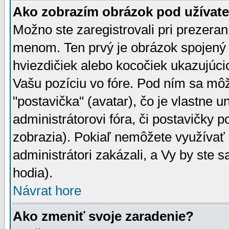
Ako zobrazím obrázok pod užíva
Možno ste zaregistrovali pri prezera
menom. Ten prvý je obrázok spojený 
hviezdičiek alebo kocočiek ukazujúcic
Vašu pozíciu vo fóre. Pod ním sa m
"postavička" (avatar), čo je vlastne 
administrátorovi fóra, či postavičky p
zobrazia). Pokiaľ nemôžete využívať 
administrátori zakázali, a Vy by ste 
hodia).
Návrat hore
Ako zmeniť svoje zaradenie?