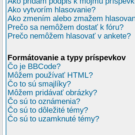
Ako pridám podpis k môjmu príspev
Ako vytvorím hlasovanie?
Ako zmením alebo zmažem hlasovan
Prečo sa nemôžem dostať k fóru?
Prečo nemôžem hlasovať v ankete?
Formátovanie a typy príspevkov
Čo je BBCode?
Môžem používať HTML?
Čo to sú smajlíky?
Môžem pridávať obrázky?
Čo sú to oznámenia?
Čo sú to dôležité témy?
Čo sú to uzamknuté témy?