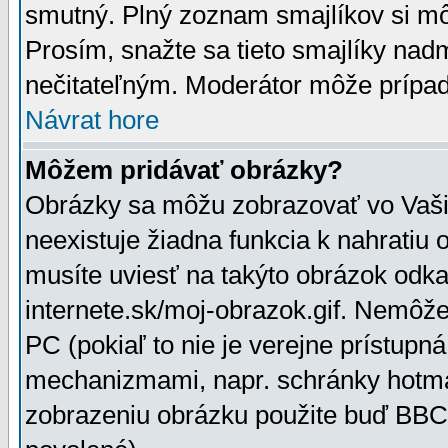
smutný. Plný zoznam smajlíkov si mô
Prosím, snažte sa tieto smajlíky nad
nečitateľným. Moderátor môže prípa
Návrat hore
Môžem pridávať obrázky?
Obrázky sa môžu zobrazovať vo Vaši
neexistuje žiadna funkcia k nahratiu
musíte uviesť na takýto obrázok odka
internete.sk/moj-obrazok.gif. Nemôž
PC (pokiaľ to nie je verejne prístupn
mechanizmami, napr. schránky hotmai
zobrazeniu obrázku použite buď BBCo