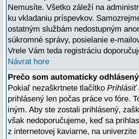
Nemusíte. Všetko záleží na administrá
ku vkladaniu príspevkov. Samozrejme
ostatným službám nedostupným anon
súkromné správy, posielanie e-mailov
Vrele Vám teda registráciu doporučuj
Návrat hore
Prečo som automaticky odhlásen
Pokiaľ nezaškrtnete tlačítko
Prihlásiť
prihlásený len počas práce vo fóre. 
iným. Aby ste zostali prihlásený, zaškr
však nedoporučujeme, keď sa prihlasuj
z internetovej kaviarne, na univerzite 