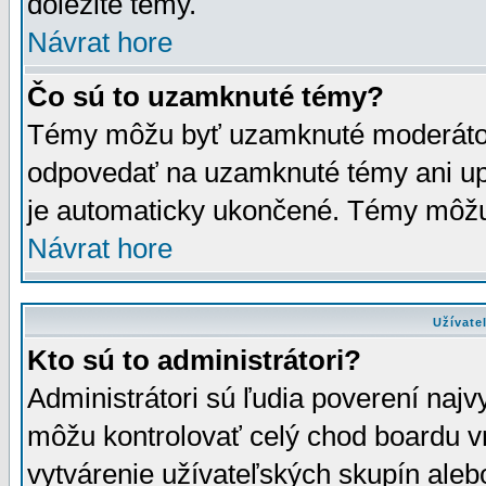
dôležité témy.
Návrat hore
Čo sú to uzamknuté témy?
Témy môžu byť uzamknuté moderáto
odpovedať na uzamknuté témy ani up
je automaticky ukončené. Témy môžu
Návrat hore
Užívate
Kto sú to administrátori?
Administrátori sú ľudia poverení najv
môžu kontrolovať celý chod boardu v
vytvárenie užívateľských skupín aleb