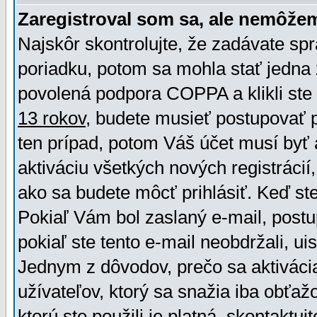
Zaregistroval som sa, ale nemôžem
Najskôr skontrolujte, že zadávate sp
poriadku, potom sa mohla stať jedna 
povolená podpora COPPA a klikli ste 
13 rokov
, budete musieť postupovať po
ten prípad, potom Váš účet musí byť 
aktiváciu všetkých nových registráci
ako sa budete môcť prihlásiť. Keď ste 
Pokiaľ Vám bol zaslaný e-mail, postu
pokiaľ ste tento e-mail neobdržali, ui
Jednym z dôvodov, prečo sa aktiváci
užívateľov, ktorý sa snažia iba obťažo
ktorú ste použili je platná, skontaktuj