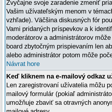
Zvyčajne svoje zaradenie zmeniť pr
Vašim užívateľským menom v témach 
vzhľade). Väčšina diskusných fór pou
Vami pridaných príspevkov a k identif
moderátorov a administrátorov môže 
board zbytočným prispievaním len aby
alebo administrátor potom môže počet
Návrat hore
Keď kliknem na e-mailový odkaz už
Len zaregistrovaní užívatelia môžu p
mailový formulár (pokiaľ administráto
umožňuje zbaviť sa otravných anonym
mailové adresy.