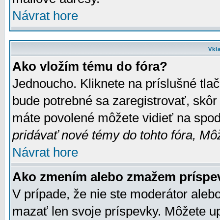
Návrat hore
Vkl
Ako vložím tému do fóra?
Jednoucho. Kliknete na príslušné tla
bude potrebné sa zaregistrovať, skôr 
máte povolené môžete vidieť na spodn
pridávať nové témy do tohto fóra, Môž
Návrat hore
Ako zmením alebo zmažem príspe
V prípade, že nie ste moderátor aleb
mazať len svoje príspevky. Môžete u