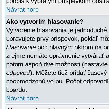
podpis k vybratým príspevkom odstrá
Návrat hore
Ako vytvorím hlasovanie?
Vytvorenie hlasovania je jednoduché.
upravujete prvý príspevok, pokiaľ môž
hlasovanie
pod hlavným oknom na prid
zrejme nemáte oprávnenie vytvárať an
potom aspoň dve možnosti (nastavte 
odpoveď
). Môžete tiež pridať časový
neobmedzenú voľbu. Počet odpovedí, 
boardu.
Návrat hore