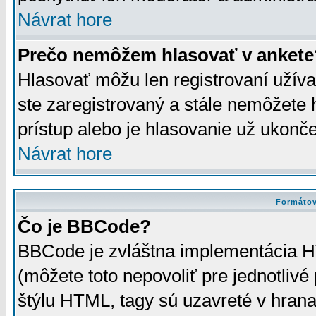
Návrat hore
Prečo nemôžem hlasovať v ankete
Hlasovať môžu len registrovaní užívat
ste zaregistrovaný a stále nemôžet
prístup alebo je hlasovanie už ukonč
Návrat hore
Formátov
Čo je BBCode?
BBCode je zvláštna implementácia HT
(môžete toto nepovoliť pre jednotli
štýlu HTML, tagy sú uzavreté v hrana