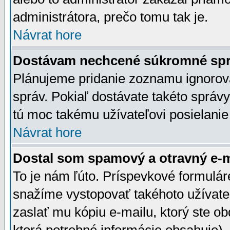
administrátora, prečo tomu tak je.
Návrat hore
Dostávam nechcené súkromné spr
Plánujeme pridanie zoznamu ignorov
správ. Pokiaľ dostávate takéto správy
tú moc takému užívateľovi posielanie
Návrat hore
Dostal som spamový a otravný e-ma
To je nám ľúto. Príspevkové formulá
snažíme vystopovať takéhoto užívateľ
zaslať mu kópiu e-mailu, ktorý ste obdr