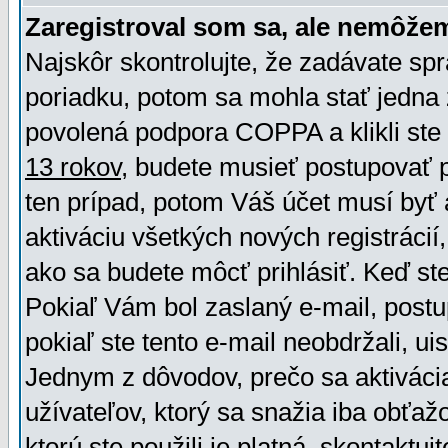
Zaregistroval som sa, ale nemôžem
Najskôr skontrolujte, že zadávate sp
poriadku, potom sa mohla stať jedna 
povolená podpora COPPA a klikli ste 
13 rokov
, budete musieť postupovať po
ten prípad, potom Váš účet musí byť 
aktiváciu všetkých nových registráci
ako sa budete môcť prihlásiť. Keď ste 
Pokiaľ Vám bol zaslaný e-mail, postu
pokiaľ ste tento e-mail neobdržali, ui
Jednym z dôvodov, prečo sa aktiváci
užívateľov, ktorý sa snažia iba obťažo
ktorú ste použili je platná, skontaktuj