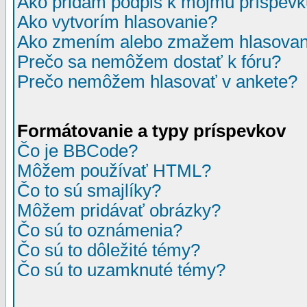
Ako pridám podpis k môjmu príspev
Ako vytvorím hlasovanie?
Ako zmením alebo zmažem hlasovan
Prečo sa nemôžem dostať k fóru?
Prečo nemôžem hlasovať v ankete?
Formátovanie a typy príspevkov
Čo je BBCode?
Môžem používať HTML?
Čo to sú smajlíky?
Môžem pridávať obrázky?
Čo sú to oznámenia?
Čo sú to dôležité témy?
Čo sú to uzamknuté témy?