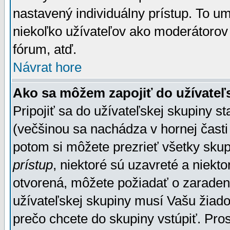
nastavený individuálny prístup. To u
niekoľko užívateľov ako moderátorov 
fórum, atď.
Návrat hore
Ako sa môžem zapojiť do užívateľ
Pripojiť sa do užívateľskej skupiny s
(večšinou sa nachádza v hornej časti 
potom si môžete prezrieť všetky sku
prístup
, niektoré sú uzavreté a niekt
otvorená, môžete požiadať o zaradeni
užívateľskej skupiny musí Vašu žiado
prečo chcete do skupiny vstúpiť. Pro