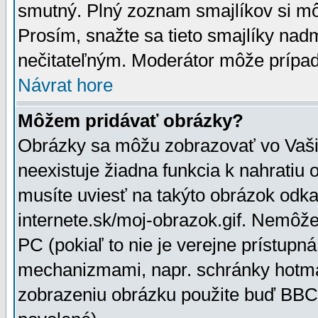
smutný. Plný zoznam smajlíkov si mô
Prosím, snažte sa tieto smajlíky nad
nečitateľným. Moderátor môže prípa
Návrat hore
Môžem pridávať obrázky?
Obrázky sa môžu zobrazovať vo Vaši
neexistuje žiadna funkcia k nahratiu
musíte uviesť na takýto obrázok odka
internete.sk/moj-obrazok.gif. Nemôž
PC (pokiaľ to nie je verejne prístupn
mechanizmami, napr. schránky hotmai
zobrazeniu obrázku použite buď BBCo