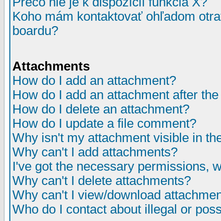
Prečo nie je k dispozícií funkcia X?
Koho mám kontaktovať ohľadom otrav
boardu?
Attachments
How do I add an attachment?
How do I add an attachment after the i
How do I delete an attachment?
How do I update a file comment?
Why isn't my attachment visible in th
Why can't I add attachments?
I've got the necessary permissions, 
Why can't I delete attachments?
Why can't I view/download attachme
Who do I contact about illegal or poss