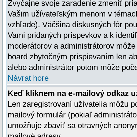
Zvyčajne svoje zaradenie zmeniť pr
Vašim užívateľským menom v témach 
vzhľade). Väčšina diskusných fór pou
Vami pridaných príspevkov a k identif
moderátorov a administrátorov môže 
board zbytočným prispievaním len aby
alebo administrátor potom môže počet
Návrat hore
Keď kliknem na e-mailový odkaz už
Len zaregistrovaní užívatelia môžu p
mailový formulár (pokiaľ administráto
umožňuje zbaviť sa otravných anonym
mailové adresy.