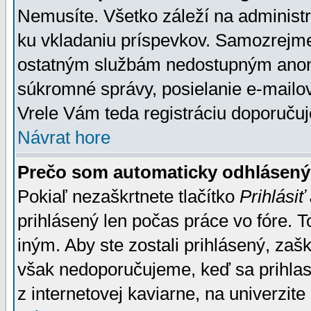
Nemusíte. Všetko záleží na administrá
ku vkladaniu príspevkov. Samozrejme
ostatným službám nedostupným anon
súkromné správy, posielanie e-mailov
Vrele Vám teda registráciu doporučuj
Návrat hore
Prečo som automaticky odhlásen
Pokiaľ nezaškrtnete tlačítko
Prihlásiť
prihlásený len počas práce vo fóre. 
iným. Aby ste zostali prihlásený, zaškr
však nedoporučujeme, keď sa prihlasuj
z internetovej kaviarne, na univerzite 