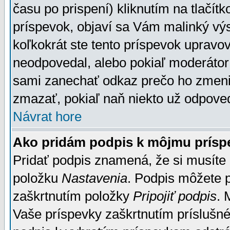
času po prispení) kliknutím na tlačít
príspevok, objaví sa Vám malinký výs
koľkokrát ste tento príspevok upravova
neodpovedal, alebo pokiaľ moderátor č
sami zanechať odkaz prečo ho zmenil
zmazať, pokiaľ naň niekto už odpoved
Návrat hore
Ako pridám podpis k môjmu prísp
Pridať podpis znamená, že si musíte n
položku
Nastavenia
. Podpis môžete 
zaškrtnutím položky
Pripojiť podpis
. 
Vaše príspevky zaškrtnutím príslušné