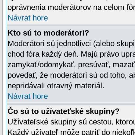
oprávnenia moderátorov na celom fór
Návrat hore
Kto sú to moderátori?
Moderátori sú jednotlivci (alebo skupi
chod fóra každý deň. Majú právo upr
zamykať/odomykať, presúvať, mazať a
povedať, že moderátori sú od toho, a
nepridávali otravný materiál.
Návrat hore
Čo sú to užívateťské skupiny?
Užívateľské skupiny sú cestou, ktoro
Každý užívateľ môže patriť do nieko