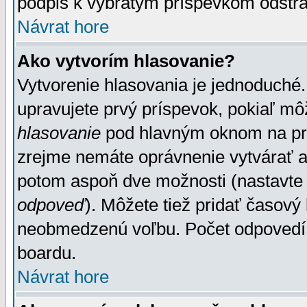
podpis k vybratým príspevkom odstrá
Návrat hore
Ako vytvorím hlasovanie?
Vytvorenie hlasovania je jednoduché.
upravujete prvý príspevok, pokiaľ môž
hlasovanie
pod hlavným oknom na prid
zrejme nemáte oprávnenie vytvárať an
potom aspoň dve možnosti (nastavte 
odpoveď
). Môžete tiež pridať časový
neobmedzenú voľbu. Počet odpovedí, 
boardu.
Návrat hore