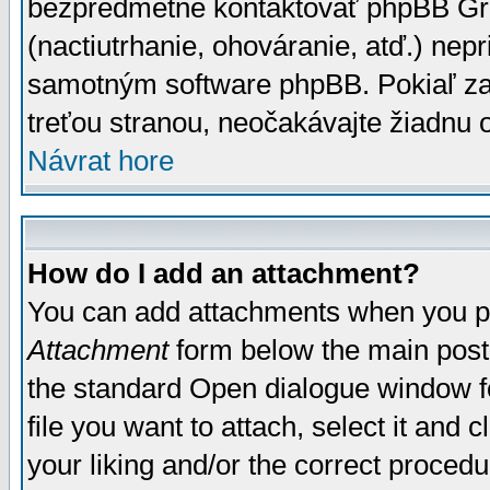
bezpredmetné kontaktovať phpBB Grou
(nactiutrhanie, ohováranie, atď.) ne
samotným software phpBB. Pokiaľ zaš
treťou stranou, neočakávajte žiadnu
Návrat hore
How do I add an attachment?
You can add attachments when you p
Attachment
form below the main post
the standard Open dialogue window fo
file you want to attach, select it and
your liking and/or the correct proced