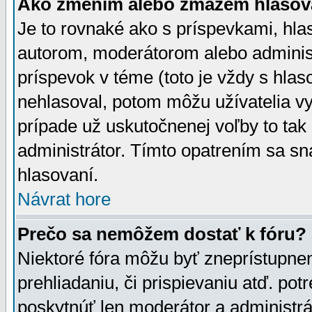
Ako zmením alebo zmažem hlasov
Je to rovnaké ako s príspevkami, h
autorom, moderátorom alebo administ
príspevok v téme (toto je vždy s hlas
nehlasoval, potom môžu užívatelia v
prípade už uskutočnenej voľby to tak
administrátor. Tímto opatrením sa sn
hlasovaní.
Návrat hore
Prečo sa nemôžem dostať k fóru?
Niektoré fóra môžu byť zneprístupnen
prehliadaniu, či prispievaniu atď. pot
poskytnúť len moderátor a administrát