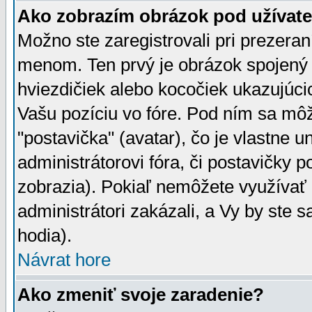
Ako zobrazím obrázok pod užíva
Možno ste zaregistrovali pri prezera
menom. Ten prvý je obrázok spojený 
hviezdičiek alebo kocočiek ukazujúcic
Vašu pozíciu vo fóre. Pod ním sa m
"postavička" (avatar), čo je vlastne 
administrátorovi fóra, či postavičky p
zobrazia). Pokiaľ nemôžete využívať 
administrátori zakázali, a Vy by ste 
hodia).
Návrat hore
Ako zmeniť svoje zaradenie?