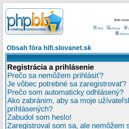
Bolo zaved
FAQ
Hľadať
Nastav
Obsah fóra hifi.slovanet.sk
Registrácia a prihlásenie
Prečo sa nemôžem prihlásiť?
Je vôbec potrebné sa zaregistrovať?
Prečo som automaticky odhlásený?
Ako zabránim, aby sa moje užívateľ
prihlásených?
Zabudol som heslo!
Zaregistroval som sa, ale nemôžem sa