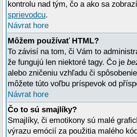
kontrolu nad tým, čo a ako sa zobrazí
sprievodcu
.
Návrat hore
Môžem používať HTML?
To závisí na tom, či Vám to administrá
že fungujú len niektoré tagy. Čo je
be
alebo zničeniu vzhľadu či spôsobeni
môžete túto voľbu príspevok od přís
Návrat hore
Čo to sú smajlíky?
Smajlíky, či emotikony sú malé grafic
výrazu emócií za použitia malého kód