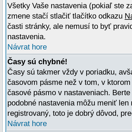
Všetky Vaše nastavenia (pokiaľ ste z
zmene stačí stlačiť tlačítko odkazu
N
časti stránky, ale nemusí to byť prav
nastavenia.
Návrat hore
Časy sú chybné!
Časy sú takmer vždy v poriadku, avša
časovom pásme než v tom, v ktorom s
časové pásmo v nastaveniach. Bert
podobné nastavenia môžu meniť len re
registrovaný, toto je dobrý dôvod, pre
Návrat hore