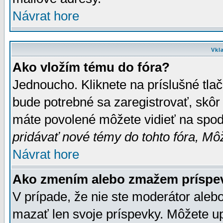
Návrat hore
Vkl
Ako vložím tému do fóra?
Jednoucho. Kliknete na príslušné tla
bude potrebné sa zaregistrovať, skôr 
máte povolené môžete vidieť na spodn
pridávať nové témy do tohto fóra, Môž
Návrat hore
Ako zmením alebo zmažem príspe
V prípade, že nie ste moderátor aleb
mazať len svoje príspevky. Môžete u