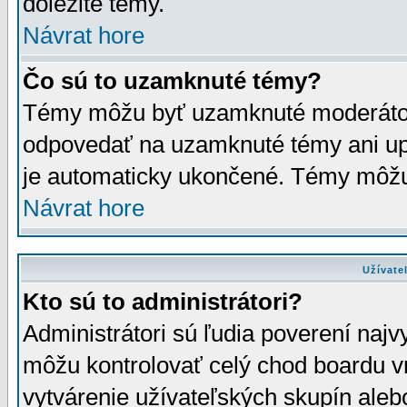
dôležité témy.
Návrat hore
Čo sú to uzamknuté témy?
Témy môžu byť uzamknuté moderáto
odpovedať na uzamknuté témy ani up
je automaticky ukončené. Témy môžu
Návrat hore
Užívate
Kto sú to administrátori?
Administrátori sú ľudia poverení najv
môžu kontrolovať celý chod boardu v
vytvárenie užívateľských skupín aleb