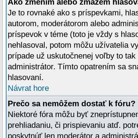
Ako zmením alebo zmažem hlasov
Je to rovnaké ako s príspevkami, h
autorom, moderátorom alebo administ
príspevok v téme (toto je vždy s hlas
nehlasoval, potom môžu užívatelia v
prípade už uskutočnenej voľby to tak
administrátor. Tímto opatrením sa sn
hlasovaní.
Návrat hore
Prečo sa nemôžem dostať k fóru?
Niektoré fóra môžu byť zneprístupnen
prehliadaniu, či prispievaniu atď. pot
poskytnúť len moderátor a administrát