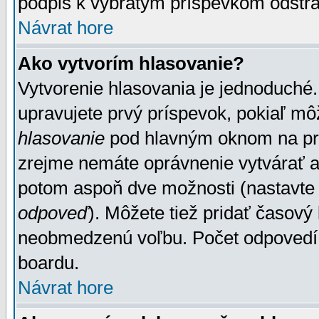
podpis k vybratým príspevkom odstrá
Návrat hore
Ako vytvorím hlasovanie?
Vytvorenie hlasovania je jednoduché.
upravujete prvý príspevok, pokiaľ môž
hlasovanie
pod hlavným oknom na prid
zrejme nemáte oprávnenie vytvárať an
potom aspoň dve možnosti (nastavte 
odpoveď
). Môžete tiež pridať časový
neobmedzenú voľbu. Počet odpovedí, 
boardu.
Návrat hore