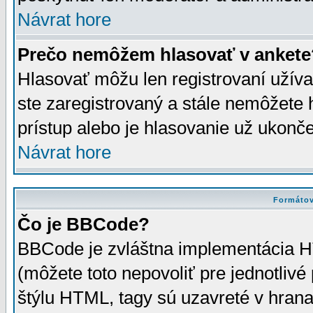
Návrat hore
Prečo nemôžem hlasovať v ankete
Hlasovať môžu len registrovaní užívat
ste zaregistrovaný a stále nemôžet
prístup alebo je hlasovanie už ukonč
Návrat hore
Formátov
Čo je BBCode?
BBCode je zvláštna implementácia HT
(môžete toto nepovoliť pre jednotli
štýlu HTML, tagy sú uzavreté v hrana