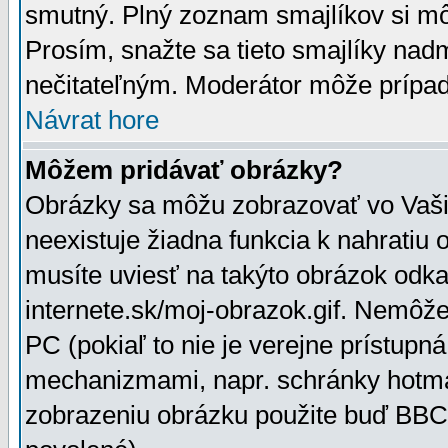
smutný. Plný zoznam smajlíkov si mô
Prosím, snažte sa tieto smajlíky nad
nečitateľným. Moderátor môže prípa
Návrat hore
Môžem pridávať obrázky?
Obrázky sa môžu zobrazovať vo Vaši
neexistuje žiadna funkcia k nahratiu
musíte uviesť na takýto obrázok odka
internete.sk/moj-obrazok.gif. Nemôž
PC (pokiaľ to nie je verejne prístupn
mechanizmami, napr. schránky hotmai
zobrazeniu obrázku použite buď BBCo