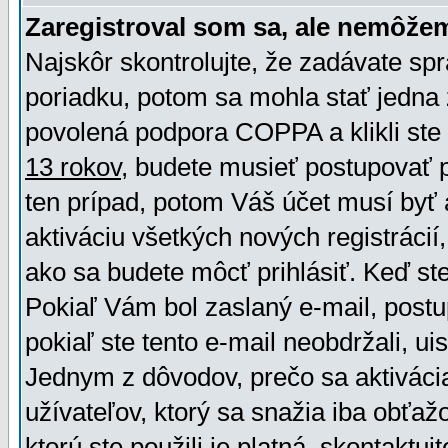
Zaregistroval som sa, ale nemôžem
Najskôr skontrolujte, že zadávate sp
poriadku, potom sa mohla stať jedna 
povolená podpora COPPA a klikli ste 
13 rokov
, budete musieť postupovať po
ten prípad, potom Váš účet musí byť 
aktiváciu všetkých nových registráci
ako sa budete môcť prihlásiť. Keď ste 
Pokiaľ Vám bol zaslaný e-mail, postu
pokiaľ ste tento e-mail neobdržali, ui
Jednym z dôvodov, prečo sa aktiváci
užívateľov, ktorý sa snažia iba obťažo
ktorú ste použili je platná, skontaktuj