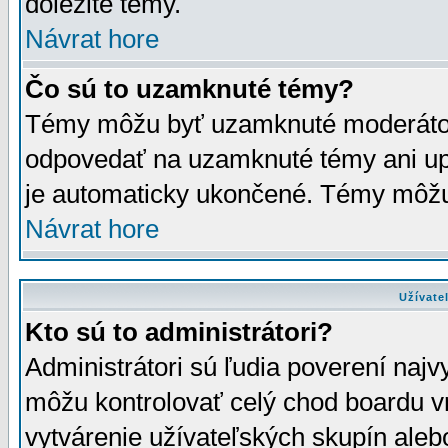
dôležité témy.
Návrat hore
Čo sú to uzamknuté témy?
Témy môžu byť uzamknuté moderáto
odpovedať na uzamknuté témy ani up
je automaticky ukončené. Témy môžu
Návrat hore
Užívate
Kto sú to administrátori?
Administrátori sú ľudia poverení najv
môžu kontrolovať celý chod boardu v
vytvárenie užívateľských skupín aleb