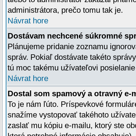
administrátora, prečo tomu tak je.
Návrat hore
Dostávam nechcené súkromné spr
Plánujeme pridanie zoznamu ignorov
správ. Pokiaľ dostávate takéto správy
tú moc takému užívateľovi posielanie
Návrat hore
Dostal som spamový a otravný e-ma
To je nám ľúto. Príspevkové formulá
snažíme vystopovať takéhoto užívateľ
zaslať mu kópiu e-mailu, ktorý ste obdr