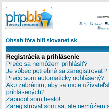
Bolo zaved
FAQ
Hľadať
Nastav
Obsah fóra hifi.slovanet.sk
Registrácia a prihlásenie
Prečo sa nemôžem prihlásiť?
Je vôbec potrebné sa zaregistrovať?
Prečo som automaticky odhlásený?
Ako zabránim, aby sa moje užívateľ
prihlásených?
Zabudol som heslo!
Zaregistroval som sa, ale nemôžem sa