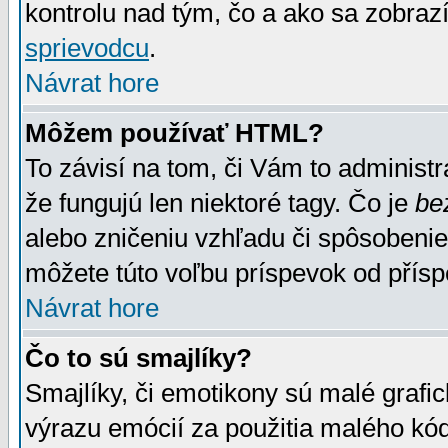
kontrolu nad tým, čo a ako sa zobrazí
sprievodcu
.
Návrat hore
Môžem používať HTML?
To závisí na tom, či Vám to administrá
že fungujú len niektoré tagy. Čo je
be
alebo zničeniu vzhľadu či spôsobeni
môžete túto voľbu príspevok od přís
Návrat hore
Čo to sú smajlíky?
Smajlíky, či emotikony sú malé grafic
výrazu emócií za použitia malého kód