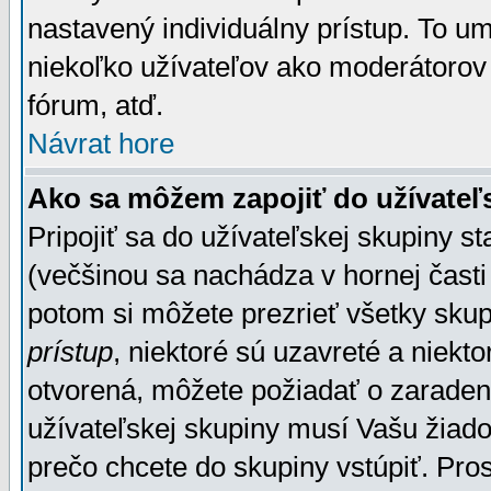
nastavený individuálny prístup. To u
niekoľko užívateľov ako moderátorov 
fórum, atď.
Návrat hore
Ako sa môžem zapojiť do užívateľ
Pripojiť sa do užívateľskej skupiny s
(večšinou sa nachádza v hornej časti 
potom si môžete prezrieť všetky sku
prístup
, niektoré sú uzavreté a niekt
otvorená, môžete požiadať o zaradeni
užívateľskej skupiny musí Vašu žiado
prečo chcete do skupiny vstúpiť. Pro