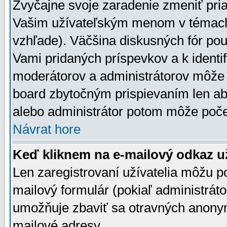
Zvyčajne svoje zaradenie zmeniť pr
Vašim užívateľským menom v témach 
vzhľade). Väčšina diskusných fór pou
Vami pridaných príspevkov a k identif
moderátorov a administrátorov môže 
board zbytočným prispievaním len aby
alebo administrátor potom môže počet
Návrat hore
Keď kliknem na e-mailový odkaz už
Len zaregistrovaní užívatelia môžu p
mailový formulár (pokiaľ administráto
umožňuje zbaviť sa otravných anonym
mailové adresy.