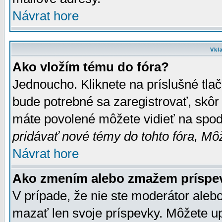
Návrat hore
Vkl
Ako vložím tému do fóra?
Jednoucho. Kliknete na príslušné tla
bude potrebné sa zaregistrovať, skôr 
máte povolené môžete vidieť na spodn
pridávať nové témy do tohto fóra, Môž
Návrat hore
Ako zmením alebo zmažem príspe
V prípade, že nie ste moderátor aleb
mazať len svoje príspevky. Môžete u