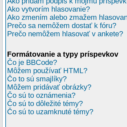
Ako pridám podpis k môjmu príspev
Ako vytvorím hlasovanie?
Ako zmením alebo zmažem hlasovan
Prečo sa nemôžem dostať k fóru?
Prečo nemôžem hlasovať v ankete?
Formátovanie a typy príspevkov
Čo je BBCode?
Môžem používať HTML?
Čo to sú smajlíky?
Môžem pridávať obrázky?
Čo sú to oznámenia?
Čo sú to dôležité témy?
Čo sú to uzamknuté témy?