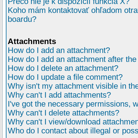
Prečo nie je k dispozícií funkcia X?
Koho mám kontaktovať ohľadom otrav
boardu?
Attachments
How do I add an attachment?
How do I add an attachment after the i
How do I delete an attachment?
How do I update a file comment?
Why isn't my attachment visible in th
Why can't I add attachments?
I've got the necessary permissions, 
Why can't I delete attachments?
Why can't I view/download attachme
Who do I contact about illegal or poss