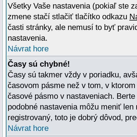
Všetky Vaše nastavenia (pokiaľ ste z
zmene stačí stlačiť tlačítko odkazu
N
časti stránky, ale nemusí to byť prav
nastavenia.
Návrat hore
Časy sú chybné!
Časy sú takmer vždy v poriadku, avša
časovom pásme než v tom, v ktorom s
časové pásmo v nastaveniach. Bert
podobné nastavenia môžu meniť len re
registrovaný, toto je dobrý dôvod, pre
Návrat hore