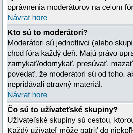
oprávnenia moderátorov na celom fór
Návrat hore
Kto sú to moderátori?
Moderátori sú jednotlivci (alebo skupi
chod fóra každý deň. Majú právo upr
zamykať/odomykať, presúvať, mazať a
povedať, že moderátori sú od toho, a
nepridávali otravný materiál.
Návrat hore
Čo sú to užívateťské skupiny?
Užívateľské skupiny sú cestou, ktoro
Každý užívateľ môže patriť do nieko