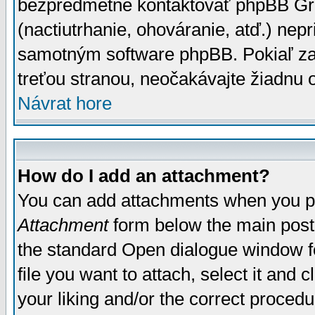
bezpredmetné kontaktovať phpBB Grou
(nactiutrhanie, ohováranie, atď.) ne
samotným software phpBB. Pokiaľ zaš
treťou stranou, neočakávajte žiadnu
Návrat hore
How do I add an attachment?
You can add attachments when you p
Attachment
form below the main post
the standard Open dialogue window fo
file you want to attach, select it and
your liking and/or the correct proced