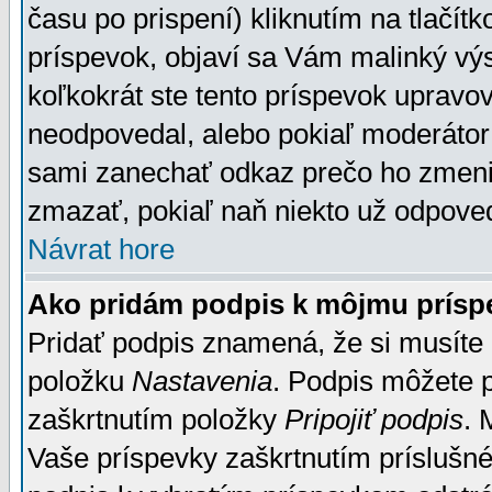
času po prispení) kliknutím na tlačít
príspevok, objaví sa Vám malinký výs
koľkokrát ste tento príspevok upravova
neodpovedal, alebo pokiaľ moderátor č
sami zanechať odkaz prečo ho zmenil
zmazať, pokiaľ naň niekto už odpoved
Návrat hore
Ako pridám podpis k môjmu prísp
Pridať podpis znamená, že si musíte n
položku
Nastavenia
. Podpis môžete 
zaškrtnutím položky
Pripojiť podpis
. 
Vaše príspevky zaškrtnutím príslušné