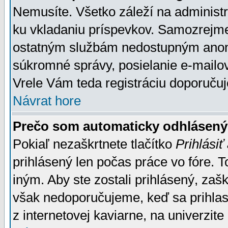
Nemusíte. Všetko záleží na administrá
ku vkladaniu príspevkov. Samozrejme
ostatným službám nedostupným anon
súkromné správy, posielanie e-mailov
Vrele Vám teda registráciu doporučuj
Návrat hore
Prečo som automaticky odhlásen
Pokiaľ nezaškrtnete tlačítko
Prihlásiť
prihlásený len počas práce vo fóre. 
iným. Aby ste zostali prihlásený, zaškr
však nedoporučujeme, keď sa prihlasuj
z internetovej kaviarne, na univerzite 