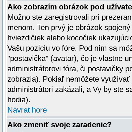
Ako zobrazím obrázok pod užíva
Možno ste zaregistrovali pri prezera
menom. Ten prvý je obrázok spojený 
hviezdičiek alebo kocočiek ukazujúcic
Vašu pozíciu vo fóre. Pod ním sa m
"postavička" (avatar), čo je vlastne 
administrátorovi fóra, či postavičky p
zobrazia). Pokiaľ nemôžete využívať 
administrátori zakázali, a Vy by ste 
hodia).
Návrat hore
Ako zmeniť svoje zaradenie?