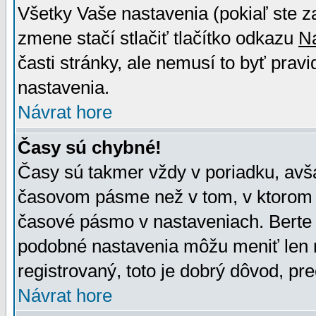
Všetky Vaše nastavenia (pokiaľ ste z
zmene stačí stlačiť tlačítko odkazu
N
časti stránky, ale nemusí to byť prav
nastavenia.
Návrat hore
Časy sú chybné!
Časy sú takmer vždy v poriadku, avša
časovom pásme než v tom, v ktorom s
časové pásmo v nastaveniach. Bert
podobné nastavenia môžu meniť len re
registrovaný, toto je dobrý dôvod, pre
Návrat hore