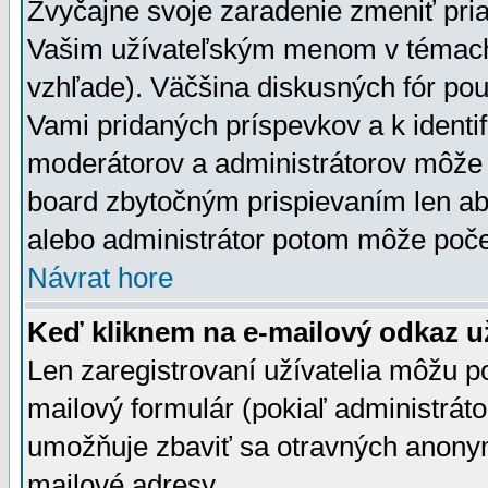
Zvyčajne svoje zaradenie zmeniť pr
Vašim užívateľským menom v témach 
vzhľade). Väčšina diskusných fór pou
Vami pridaných príspevkov a k identif
moderátorov a administrátorov môže 
board zbytočným prispievaním len aby
alebo administrátor potom môže počet
Návrat hore
Keď kliknem na e-mailový odkaz už
Len zaregistrovaní užívatelia môžu p
mailový formulár (pokiaľ administráto
umožňuje zbaviť sa otravných anonym
mailové adresy.