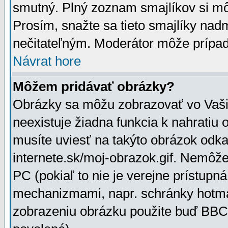
smutný. Plný zoznam smajlíkov si mô
Prosím, snažte sa tieto smajlíky nad
nečitateľným. Moderátor môže prípa
Návrat hore
Môžem pridávať obrázky?
Obrázky sa môžu zobrazovať vo Vaši
neexistuje žiadna funkcia k nahratiu
musíte uviesť na takýto obrázok odka
internete.sk/moj-obrazok.gif. Nemôž
PC (pokiaľ to nie je verejne prístupn
mechanizmami, napr. schránky hotmai
zobrazeniu obrázku použite buď BBCo