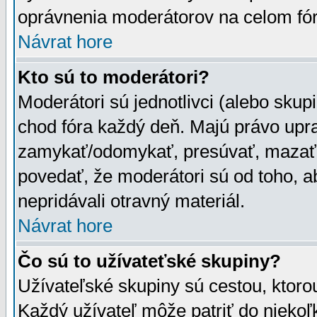
oprávnenia moderátorov na celom fór
Návrat hore
Kto sú to moderátori?
Moderátori sú jednotlivci (alebo skupi
chod fóra každý deň. Majú právo upr
zamykať/odomykať, presúvať, mazať a
povedať, že moderátori sú od toho, a
nepridávali otravný materiál.
Návrat hore
Čo sú to užívateťské skupiny?
Užívateľské skupiny sú cestou, ktoro
Každý užívateľ môže patriť do nieko