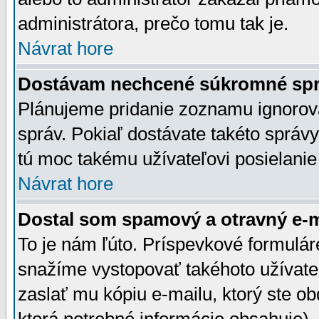
administrátora, prečo tomu tak je.
Návrat hore
Dostávam nechcené súkromné spr
Plánujeme pridanie zoznamu ignorov
správ. Pokiaľ dostávate takéto správy
tú moc takému užívateľovi posielanie
Návrat hore
Dostal som spamový a otravný e-ma
To je nám ľúto. Príspevkové formulá
snažíme vystopovať takéhoto užívateľ
zaslať mu kópiu e-mailu, ktorý ste obdr