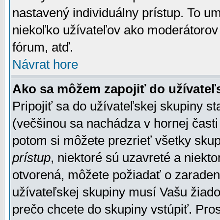
nastavený individuálny prístup. To u
niekoľko užívateľov ako moderátorov 
fórum, atď.
Návrat hore
Ako sa môžem zapojiť do užívateľ
Pripojiť sa do užívateľskej skupiny s
(večšinou sa nachádza v hornej časti 
potom si môžete prezrieť všetky sku
prístup
, niektoré sú uzavreté a niekt
otvorená, môžete požiadať o zaradeni
užívateľskej skupiny musí Vašu žiado
prečo chcete do skupiny vstúpiť. Pro