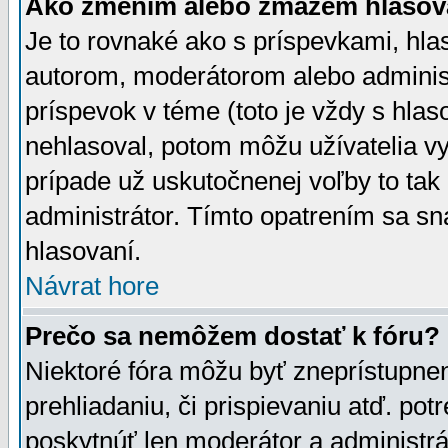
Ako zmením alebo zmažem hlasov
Je to rovnaké ako s príspevkami, h
autorom, moderátorom alebo administ
príspevok v téme (toto je vždy s hlas
nehlasoval, potom môžu užívatelia v
prípade už uskutočnenej voľby to tak
administrátor. Tímto opatrením sa sn
hlasovaní.
Návrat hore
Prečo sa nemôžem dostať k fóru?
Niektoré fóra môžu byť zneprístupnen
prehliadaniu, či prispievaniu atď. pot
poskytnúť len moderátor a administrát