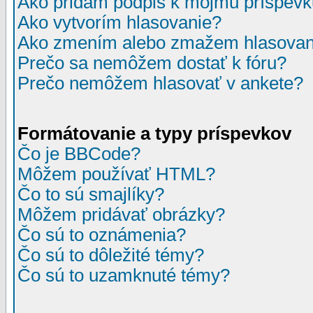
Ako pridám podpis k môjmu príspev
Ako vytvorím hlasovanie?
Ako zmením alebo zmažem hlasovan
Prečo sa nemôžem dostať k fóru?
Prečo nemôžem hlasovať v ankete?
Formátovanie a typy príspevkov
Čo je BBCode?
Môžem používať HTML?
Čo to sú smajlíky?
Môžem pridávať obrázky?
Čo sú to oznámenia?
Čo sú to dôležité témy?
Čo sú to uzamknuté témy?