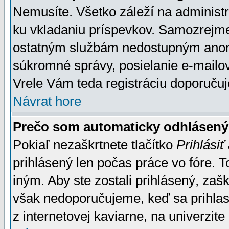
Nemusíte. Všetko záleží na administrá
ku vkladaniu príspevkov. Samozrejme
ostatným službám nedostupným anon
súkromné správy, posielanie e-mailov
Vrele Vám teda registráciu doporučuj
Návrat hore
Prečo som automaticky odhlásen
Pokiaľ nezaškrtnete tlačítko
Prihlásiť
prihlásený len počas práce vo fóre. 
iným. Aby ste zostali prihlásený, zaškr
však nedoporučujeme, keď sa prihlasuj
z internetovej kaviarne, na univerzite 