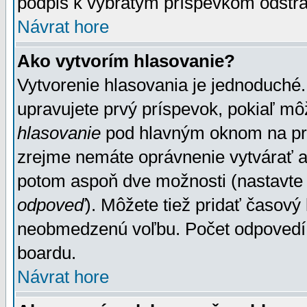
podpis k vybratým príspevkom odstrá
Návrat hore
Ako vytvorím hlasovanie?
Vytvorenie hlasovania je jednoduché.
upravujete prvý príspevok, pokiaľ môž
hlasovanie
pod hlavným oknom na prid
zrejme nemáte oprávnenie vytvárať an
potom aspoň dve možnosti (nastavte 
odpoveď
). Môžete tiež pridať časový
neobmedzenú voľbu. Počet odpovedí, 
boardu.
Návrat hore