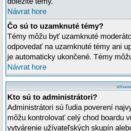
dôležité témy.
Návrat hore
Čo sú to uzamknuté témy?
Témy môžu byť uzamknuté moderáto
odpovedať na uzamknuté témy ani up
je automaticky ukončené. Témy môžu
Návrat hore
Užívate
Kto sú to administrátori?
Administrátori sú ľudia poverení najv
môžu kontrolovať celý chod boardu v
vytvárenie užívateľských skupín aleb