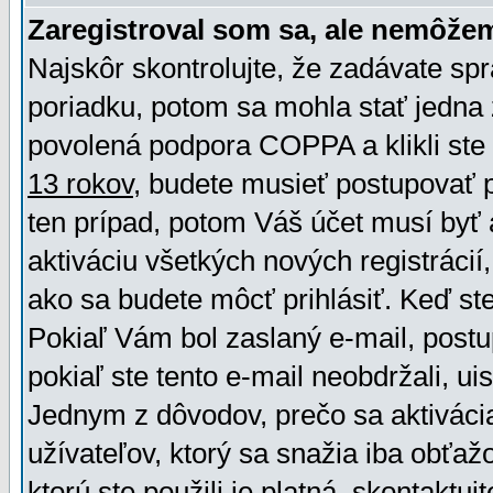
Zaregistroval som sa, ale nemôžem
Najskôr skontrolujte, že zadávate sp
poriadku, potom sa mohla stať jedna 
povolená podpora COPPA a klikli ste 
13 rokov
, budete musieť postupovať po
ten prípad, potom Váš účet musí byť 
aktiváciu všetkých nových registráci
ako sa budete môcť prihlásiť. Keď ste 
Pokiaľ Vám bol zaslaný e-mail, postu
pokiaľ ste tento e-mail neobdržali, ui
Jednym z dôvodov, prečo sa aktiváci
užívateľov, ktorý sa snažia iba obťažo
ktorú ste použili je platná, skontaktuj