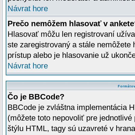
Návrat hore
Prečo nemôžem hlasovať v ankete
Hlasovať môžu len registrovaní užívat
ste zaregistrovaný a stále nemôžet
prístup alebo je hlasovanie už ukonč
Návrat hore
Formátov
Čo je BBCode?
BBCode je zvláštna implementácia HT
(môžete toto nepovoliť pre jednotli
štýlu HTML, tagy sú uzavreté v hrana