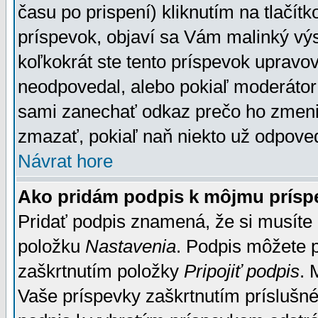
času po prispení) kliknutím na tlačít
príspevok, objaví sa Vám malinký výs
koľkokrát ste tento príspevok upravova
neodpovedal, alebo pokiaľ moderátor č
sami zanechať odkaz prečo ho zmenil
zmazať, pokiaľ naň niekto už odpoved
Návrat hore
Ako pridám podpis k môjmu prísp
Pridať podpis znamená, že si musíte n
položku
Nastavenia
. Podpis môžete 
zaškrtnutím položky
Pripojiť podpis
. 
Vaše príspevky zaškrtnutím príslušné