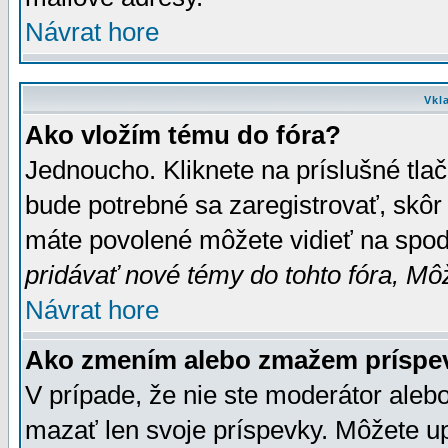
Návrat hore
Vkl
Ako vložím tému do fóra?
Jednoucho. Kliknete na príslušné tla
bude potrebné sa zaregistrovať, skôr 
máte povolené môžete vidieť na spodn
pridávať nové témy do tohto fóra, Môž
Návrat hore
Ako zmením alebo zmažem príspe
V prípade, že nie ste moderátor aleb
mazať len svoje príspevky. Môžete u