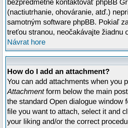
bezpredmetné kontaktovať phpBB Grou
(nactiutrhanie, ohováranie, atď.) ne
samotným software phpBB. Pokiaľ zaš
treťou stranou, neočakávajte žiadnu
Návrat hore
How do I add an attachment?
You can add attachments when you p
Attachment
form below the main post
the standard Open dialogue window fo
file you want to attach, select it and
your liking and/or the correct proced