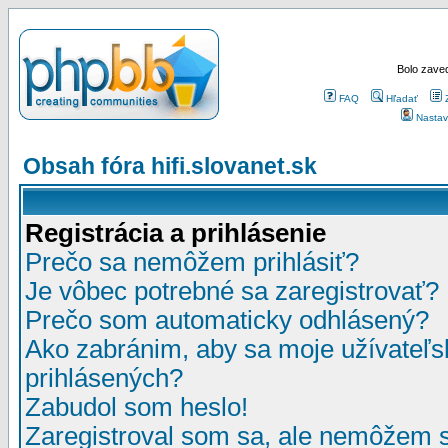
Bolo zaved
FAQ
Hľadať
Nastav
Obsah fóra hifi.slovanet.sk
Registrácia a prihlásenie
Prečo sa nemôžem prihlásiť?
Je vôbec potrebné sa zaregistrovať?
Prečo som automaticky odhlásený?
Ako zabránim, aby sa moje užívateľ
prihlásených?
Zabudol som heslo!
Zaregistroval som sa, ale nemôžem sa