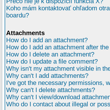
Prečo nie je k dispozícií funkcia X?
Koho mám kontaktovať ohľadom otrav
boardu?
Attachments
How do I add an attachment?
How do I add an attachment after the i
How do I delete an attachment?
How do I update a file comment?
Why isn't my attachment visible in th
Why can't I add attachments?
I've got the necessary permissions, 
Why can't I delete attachments?
Why can't I view/download attachme
Who do I contact about illegal or poss