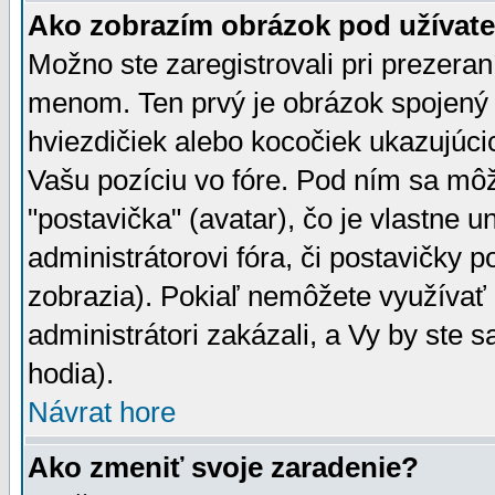
Ako zobrazím obrázok pod užíva
Možno ste zaregistrovali pri prezera
menom. Ten prvý je obrázok spojený 
hviezdičiek alebo kocočiek ukazujúcic
Vašu pozíciu vo fóre. Pod ním sa m
"postavička" (avatar), čo je vlastne 
administrátorovi fóra, či postavičky p
zobrazia). Pokiaľ nemôžete využívať 
administrátori zakázali, a Vy by ste 
hodia).
Návrat hore
Ako zmeniť svoje zaradenie?