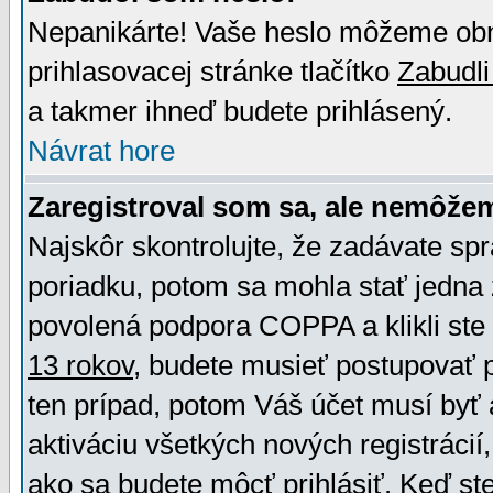
Nepanikárte! Vaše heslo môžeme obno
prihlasovacej stránke tlačítko
Zabudli
a takmer ihneď budete prihlásený.
Návrat hore
Zaregistroval som sa, ale nemôžem
Najskôr skontrolujte, že zadávate sp
poriadku, potom sa mohla stať jedna 
povolená podpora COPPA a klikli ste 
13 rokov
, budete musieť postupovať po
ten prípad, potom Váš účet musí byť 
aktiváciu všetkých nových registráci
ako sa budete môcť prihlásiť. Keď ste 