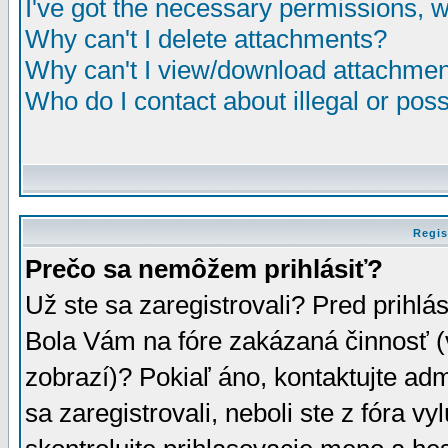
I've got the necessary permissions, 
Why can't I delete attachments?
Why can't I view/download attachme
Who do I contact about illegal or poss
Regis
Prečo sa nemôžem prihlásiť?
Už ste sa zaregistrovali? Pred prihlá
Bola Vám na fóre zakázaná činnosť (
zobrazí)? Pokiaľ áno, kontaktujte adm
sa zaregistrovali, neboli ste z fóra v