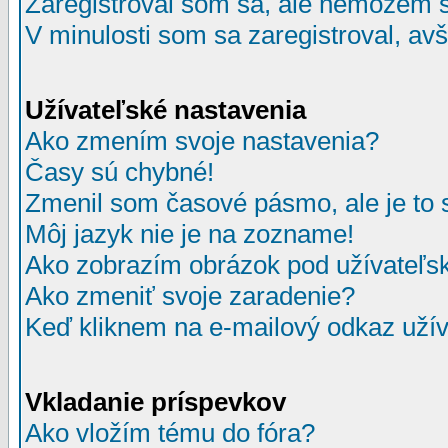
Zaregistroval som sa, ale nemôžem sa
V minulosti som sa zaregistroval, av
Užívateľské nastavenia
Ako zmením svoje nastavenia?
Časy sú chybné!
Zmenil som časové pásmo, ale je to 
Môj jazyk nie je na zozname!
Ako zobrazím obrázok pod užívate
Ako zmeniť svoje zaradenie?
Keď kliknem na e-mailový odkaz užív
Vkladanie príspevkov
Ako vložím tému do fóra?