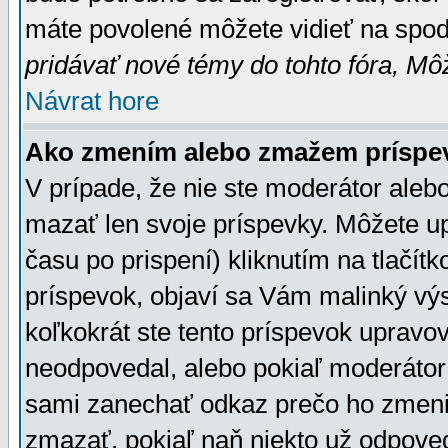
máte povolené môžete vidieť na spodn
pridávať nové témy do tohto fóra, Môž
Návrat hore
Ako zmením alebo zmažem príspe
V prípade, že nie ste moderátor aleb
mazať len svoje príspevky. Môžete u
času po prispení) kliknutím na tlačít
príspevok, objaví sa Vám malinký výs
koľkokrát ste tento príspevok upravova
neodpovedal, alebo pokiaľ moderátor č
sami zanechať odkaz prečo ho zmenil
zmazať, pokiaľ naň niekto už odpoved