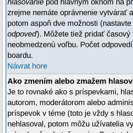
hlasovanie
pod hlavným oknom na prid
zrejme nemáte oprávnenie vytvárať an
potom aspoň dve možnosti (nastavte 
odpoveď
). Môžete tiež pridať časový
neobmedzenú voľbu. Počet odpovedí, 
boardu.
Návrat hore
Ako zmením alebo zmažem hlasov
Je to rovnaké ako s príspevkami, h
autorom, moderátorom alebo administ
príspevok v téme (toto je vždy s hlas
nehlasoval, potom môžu užívatelia v