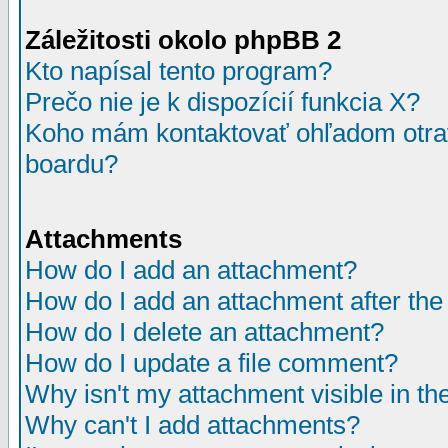
Záležitosti okolo phpBB 2
Kto napísal tento program?
Prečo nie je k dispozícií funkcia X?
Koho mám kontaktovať ohľadom otrav
boardu?
Attachments
How do I add an attachment?
How do I add an attachment after the i
How do I delete an attachment?
How do I update a file comment?
Why isn't my attachment visible in th
Why can't I add attachments?