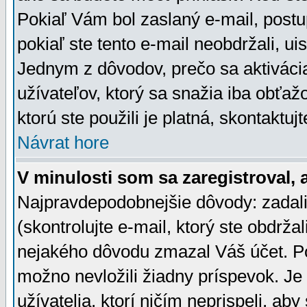
Pokiaľ Vám bol zaslaný e-mail, postu
pokiaľ ste tento e-mail neobdržali, ui
Jednym z dôvodov, prečo sa aktiváci
užívateľov, ktorý sa snažia iba obťažo
ktorú ste použili je platná, skontaktuj
Návrat hore
V minulosti som sa zaregistroval, 
Najpravdepodobnejšie dôvody: zadali
(skontrolujte e-mail, ktorý ste obdržali
nejakého dôvodu zmazal Váš účet. Pok
možno nevložili žiadny príspevok. Je 
užívatelia, ktorí ničím neprispeli, a