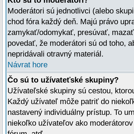
Kto sú to moderátori?
Moderátori sú jednotlivci (alebo skupi
chod fóra každý deň. Majú právo upr
zamykať/odomykať, presúvať, mazať a
povedať, že moderátori sú od toho, a
nepridávali otravný materiál.
Návrat hore
Čo sú to užívateťské skupiny?
Užívateľské skupiny sú cestou, ktoro
Každý užívateľ môže patriť do nieko
nastavený individuálny prístup. To u
niekoľko užívateľov ako moderátorov 
fórum, atď.