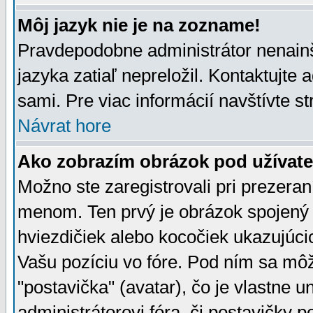
Môj jazyk nie je na zozname!
Pravdepodobne administrátor nenainšt
jazyka zatiaľ nepreložil. Kontaktujte 
sami. Pre viac informácií navštívte s
Návrat hore
Ako zobrazím obrázok pod užíva
Možno ste zaregistrovali pri prezera
menom. Ten prvý je obrázok spojený 
hviezdičiek alebo kocočiek ukazujúcic
Vašu pozíciu vo fóre. Pod ním sa m
"postavička" (avatar), čo je vlastne 
administrátorovi fóra, či postavičky p