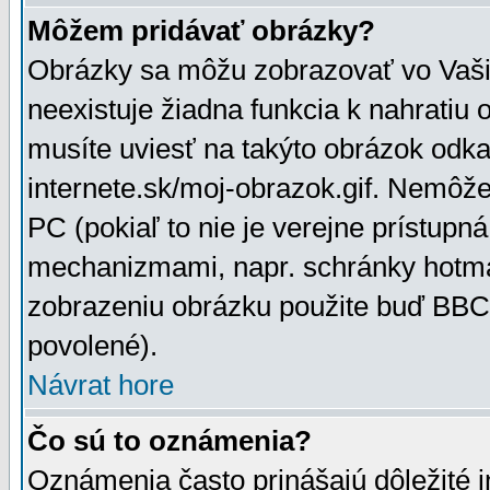
Môžem pridávať obrázky?
Obrázky sa môžu zobrazovať vo Vaši
neexistuje žiadna funkcia k nahratiu
musíte uviesť na takýto obrázok odka
internete.sk/moj-obrazok.gif. Nemôž
PC (pokiaľ to nie je verejne prístupn
mechanizmami, napr. schránky hotmai
zobrazeniu obrázku použite buď BBCo
povolené).
Návrat hore
Čo sú to oznámenia?
Oznámenia často prinášajú dôležité in