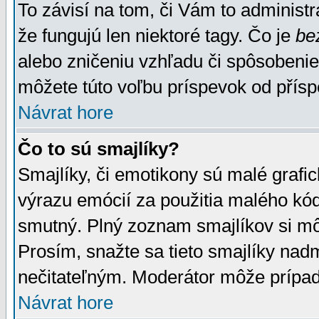
To závisí na tom, či Vám to administrá
že fungujú len niektoré tagy. Čo je
be
alebo zničeniu vzhľadu či spôsobeni
môžete túto voľbu príspevok od přís
Návrat hore
Čo to sú smajlíky?
Smajlíky, či emotikony sú malé grafic
výrazu emócií za použitia malého kód
smutný. Plný zoznam smajlíkov si mô
Prosím, snažte sa tieto smajlíky nad
nečitateľným. Moderátor môže prípa
Návrat hore