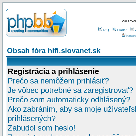
Bolo zaved
FAQ
Hľadať
Nastav
Obsah fóra hifi.slovanet.sk
Registrácia a prihlásenie
Prečo sa nemôžem prihlásiť?
Je vôbec potrebné sa zaregistrovať?
Prečo som automaticky odhlásený?
Ako zabránim, aby sa moje užívateľ
prihlásených?
Zabudol som heslo!