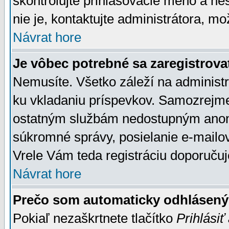
skontrolujte prihlasovacie meno a he
nie je, kontaktujte administrátora, 
Návrat hore
Je vôbec potrebné sa zaregistrova
Nemusíte. Všetko záleží na administrá
ku vkladaniu príspevkov. Samozrejme
ostatným službám nedostupným anon
súkromné správy, posielanie e-mailov
Vrele Vám teda registráciu doporučuj
Návrat hore
Prečo som automaticky odhlásen
Pokiaľ nezaškrtnete tlačítko
Prihlásiť