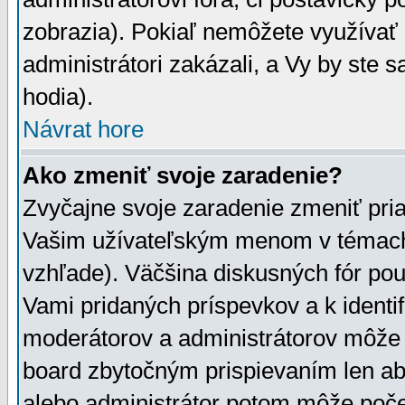
zobrazia). Pokiaľ nemôžete využívať 
administrátori zakázali, a Vy by ste 
hodia).
Návrat hore
Ako zmeniť svoje zaradenie?
Zvyčajne svoje zaradenie zmeniť pr
Vašim užívateľským menom v témach 
vzhľade). Väčšina diskusných fór pou
Vami pridaných príspevkov a k identif
moderátorov a administrátorov môže 
board zbytočným prispievaním len aby
alebo administrátor potom môže počet