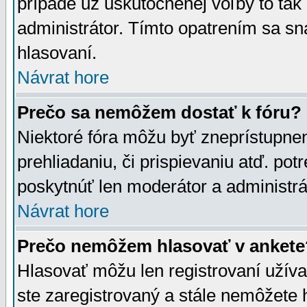
prípade už uskutočnenej voľby to tak
administrátor. Tímto opatrením sa sn
hlasovaní.
Návrat hore
Prečo sa nemôžem dostať k fóru?
Niektoré fóra môžu byť zneprístupnen
prehliadaniu, či prispievaniu atď. pot
poskytnúť len moderátor a administrát
Návrat hore
Prečo nemôžem hlasovať v ankete
Hlasovať môžu len registrovaní užívat
ste zaregistrovaný a stále nemôžet