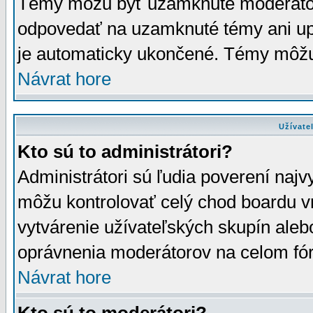
Témy môžu byť uzamknuté moderáto
odpovedať na uzamknuté témy ani up
je automaticky ukončené. Témy môžu
Návrat hore
Užívate
Kto sú to administrátori?
Administrátori sú ľudia poverení najv
môžu kontrolovať celý chod boardu v
vytvárenie užívateľských skupín aleb
oprávnenia moderátorov na celom fór
Návrat hore