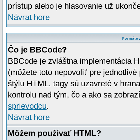
prístup alebo je hlasovanie už ukonč
Návrat hore
Formátov
Čo je BBCode?
BBCode je zvláštna implementácia HT
(môžete toto nepovoliť pre jednotli
štýlu HTML, tagy sú uzavreté v hrana
kontrolu nad tým, čo a ako sa zobrazí
sprievodcu
.
Návrat hore
Môžem používať HTML?