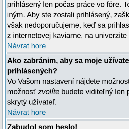
prihlásený len počas práce vo fóre. 
iným. Aby ste zostali prihlásený, zaškr
však nedoporučujeme, keď sa prihlasuj
z internetovej kaviarne, na univerzite 
Návrat hore
Ako zabránim, aby sa moje užívat
prihlásených?
Vo Vašom nastavení nájdete možno
možnosť
zvolíte
budete viditeľný len 
skrytý užívateľ.
Návrat hore
Zabudol som heslo!