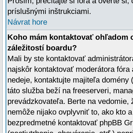
Prosím, prečítajte si fóra a overte si,
príslušnými inštrukciami.
Návrat hore
Koho mám kontaktovať ohľadom ot
záležitostí boardu?
Mali by ste kontaktovať administrátor
najskôr kontaktovať moderátora fóra a
nedeje, kontaktujte majiteľa domény 
táto služba beží na freeserveri, man
prevádzkovateľa. Berte na vedomie
nemôže nijako ovplyvniť to, ako kto 
bezpredmetné kontaktovať phpBB Grou