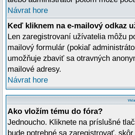
Návrat hore
Keď kliknem na e-mailový odkaz už
Len zaregistrovaní užívatelia môžu p
mailový formulár (pokiaľ administráto
umožňuje zbaviť sa otravných anonym
mailové adresy.
Návrat hore
Vkl
Ako vložím tému do fóra?
Jednoucho. Kliknete na príslušné tla
bude potrebné sa zaregistrovať, skôr 