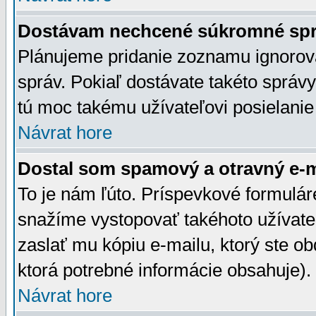
Dostávam nechcené súkromné spr
Plánujeme pridanie zoznamu ignorov
správ. Pokiaľ dostávate takéto správy
tú moc takému užívateľovi posielanie
Návrat hore
Dostal som spamový a otravný e-ma
To je nám ľúto. Príspevkové formulá
snažíme vystopovať takéhoto užívateľ
zaslať mu kópiu e-mailu, ktorý ste obdr
ktorá potrebné informácie obsahuje)
Návrat hore