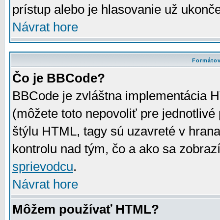
prístup alebo je hlasovanie už ukonč
Návrat hore
Formátov
Čo je BBCode?
BBCode je zvláštna implementácia HT
(môžete toto nepovoliť pre jednotli
štýlu HTML, tagy sú uzavreté v hrana
kontrolu nad tým, čo a ako sa zobrazí
sprievodcu
.
Návrat hore
Môžem používať HTML?