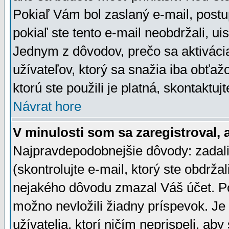
Pokiaľ Vám bol zaslaný e-mail, postu
pokiaľ ste tento e-mail neobdržali, ui
Jednym z dôvodov, prečo sa aktiváci
užívateľov, ktorý sa snažia iba obťažo
ktorú ste použili je platná, skontaktuj
Návrat hore
V minulosti som sa zaregistroval, 
Najpravdepodobnejšie dôvody: zadali
(skontrolujte e-mail, ktorý ste obdržali
nejakého dôvodu zmazal Váš účet. Pok
možno nevložili žiadny príspevok. Je 
užívatelia, ktorí ničím neprispeli, a