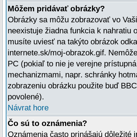
Môžem pridávať obrázky?
Obrázky sa môžu zobrazovať vo Vaši
neexistuje žiadna funkcia k nahratiu
musíte uviesť na takýto obrázok odka
internete.sk/moj-obrazok.gif. Nemôž
PC (pokiaľ to nie je verejne prístupn
mechanizmami, napr. schránky hotmai
zobrazeniu obrázku použite buď BBCo
povolené).
Návrat hore
Čo sú to oznámenia?
Oznámenia často prinášajú dôležité in