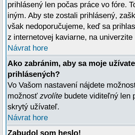
prihlásený len počas práce vo fóre. 
iným. Aby ste zostali prihlásený, zaškr
však nedoporučujeme, keď sa prihlasuj
z internetovej kaviarne, na univerzite 
Návrat hore
Ako zabránim, aby sa moje užívat
prihlásených?
Vo Vašom nastavení nájdete možno
možnosť
zvolíte
budete viditeľný len 
skrytý užívateľ.
Návrat hore
Zabudol som heslo!