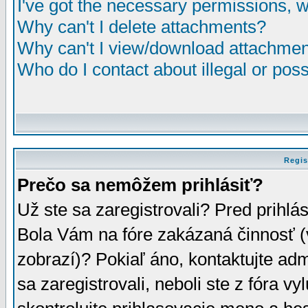
I've got the necessary permissions, 
Why can't I delete attachments?
Why can't I view/download attachme
Who do I contact about illegal or poss
Regis
Prečo sa nemôžem prihlásiť?
Už ste sa zaregistrovali? Pred prihlá
Bola Vám na fóre zakázaná činnosť (
zobrazí)? Pokiaľ áno, kontaktujte adm
sa zaregistrovali, neboli ste z fóra v