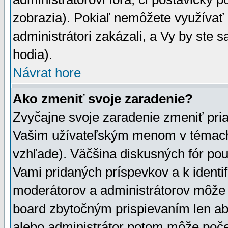
zobrazia). Pokiaľ nemôžete využívať 
administrátori zakázali, a Vy by ste 
hodia).
Návrat hore
Ako zmeniť svoje zaradenie?
Zvyčajne svoje zaradenie zmeniť pr
Vašim užívateľským menom v témach 
vzhľade). Väčšina diskusných fór pou
Vami pridaných príspevkov a k identif
moderátorov a administrátorov môže 
board zbytočným prispievaním len aby
alebo administrátor potom môže počet