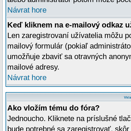
Návrat hore
Keď kliknem na e-mailový odkaz už
Len zaregistrovaní užívatelia môžu p
mailový formulár (pokiaľ administráto
umožňuje zbaviť sa otravných anonym
mailové adresy.
Návrat hore
Vkl
Ako vložím tému do fóra?
Jednoucho. Kliknete na príslušné tla
bude potrebné sa zaregistrovať, skôr 