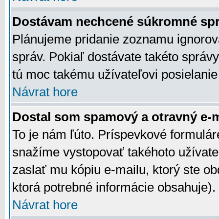
Dostávam nechcené súkromné spr
Plánujeme pridanie zoznamu ignorov
správ. Pokiaľ dostávate takéto správy
tú moc takému užívateľovi posielanie
Návrat hore
Dostal som spamový a otravný e-ma
To je nám ľúto. Príspevkové formulá
snažíme vystopovať takéhoto užívateľ
zaslať mu kópiu e-mailu, ktorý ste obdr
ktorá potrebné informácie obsahuje)
Návrat hore