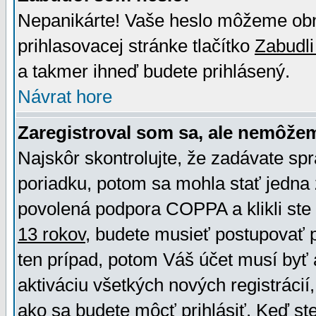
Nepanikárte! Vaše heslo môžeme obno
prihlasovacej stránke tlačítko
Zabudli
a takmer ihneď budete prihlásený.
Návrat hore
Zaregistroval som sa, ale nemôžem
Najskôr skontrolujte, že zadávate sp
poriadku, potom sa mohla stať jedna 
povolená podpora COPPA a klikli ste 
13 rokov
, budete musieť postupovať po
ten prípad, potom Váš účet musí byť 
aktiváciu všetkých nových registráci
ako sa budete môcť prihlásiť. Keď ste 