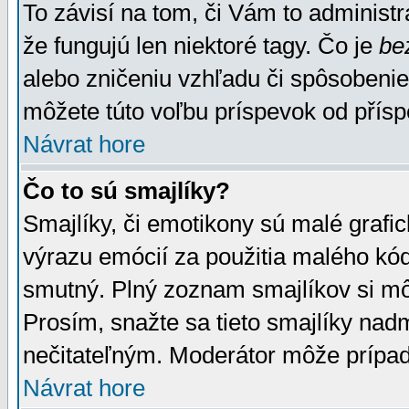
To závisí na tom, či Vám to administrá
že fungujú len niektoré tagy. Čo je
be
alebo zničeniu vzhľadu či spôsobeni
môžete túto voľbu príspevok od přís
Návrat hore
Čo to sú smajlíky?
Smajlíky, či emotikony sú malé grafic
výrazu emócií za použitia malého kód
smutný. Plný zoznam smajlíkov si mô
Prosím, snažte sa tieto smajlíky nad
nečitateľným. Moderátor môže prípa
Návrat hore