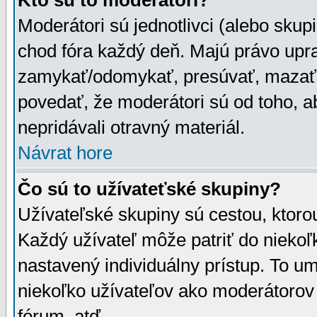
Kto sú to moderátori?
Moderátori sú jednotlivci (alebo skupi
chod fóra každý deň. Majú právo upr
zamykať/odomykať, presúvať, mazať a
povedať, že moderátori sú od toho, a
nepridávali otravný materiál.
Návrat hore
Čo sú to užívateťské skupiny?
Užívateľské skupiny sú cestou, ktoro
Každý užívateľ môže patriť do nieko
nastavený individuálny prístup. To u
niekoľko užívateľov ako moderátorov 
fórum, atď.