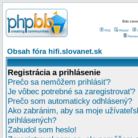
Bolo zaved
FAQ
Hľadať
Nastav
Obsah fóra hifi.slovanet.sk
Registrácia a prihlásenie
Prečo sa nemôžem prihlásiť?
Je vôbec potrebné sa zaregistrovať?
Prečo som automaticky odhlásený?
Ako zabránim, aby sa moje užívateľ
prihlásených?
Zabudol som heslo!