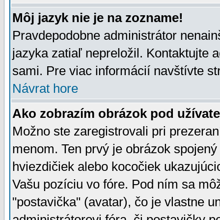
Môj jazyk nie je na zozname!
Pravdepodobne administrátor nenainšt
jazyka zatiaľ nepreložil. Kontaktujte 
sami. Pre viac informácií navštívte s
Návrat hore
Ako zobrazím obrázok pod užíva
Možno ste zaregistrovali pri prezera
menom. Ten prvý je obrázok spojený 
hviezdičiek alebo kocočiek ukazujúcic
Vašu pozíciu vo fóre. Pod ním sa m
"postavička" (avatar), čo je vlastne 
administrátorovi fóra, či postavičky p