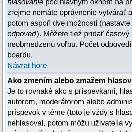
hlasovanie
pod hlavným oknom na prid
zrejme nemáte oprávnenie vytvárať an
potom aspoň dve možnosti (nastavte 
odpoveď
). Môžete tiež pridať časový
neobmedzenú voľbu. Počet odpovedí, 
boardu.
Návrat hore
Ako zmením alebo zmažem hlasov
Je to rovnaké ako s príspevkami, h
autorom, moderátorom alebo administ
príspevok v téme (toto je vždy s hlas
nehlasoval, potom môžu užívatelia v