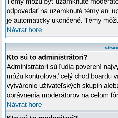
Témy môžu byť uzamknuté moderáto
odpovedať na uzamknuté témy ani up
je automaticky ukončené. Témy môžu
Návrat hore
Užívate
Kto sú to administrátori?
Administrátori sú ľudia poverení najv
môžu kontrolovať celý chod boardu v
vytvárenie užívateľských skupín aleb
oprávnenia moderátorov na celom fór
Návrat hore