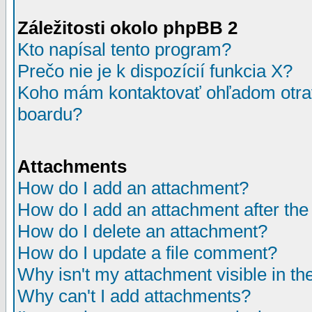
Záležitosti okolo phpBB 2
Kto napísal tento program?
Prečo nie je k dispozícií funkcia X?
Koho mám kontaktovať ohľadom otrav
boardu?
Attachments
How do I add an attachment?
How do I add an attachment after the i
How do I delete an attachment?
How do I update a file comment?
Why isn't my attachment visible in th
Why can't I add attachments?