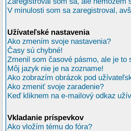
Zaregistroval som sa, ale nemôžem sa
V minulosti som sa zaregistroval, av
Užívateľské nastavenia
Ako zmením svoje nastavenia?
Časy sú chybné!
Zmenil som časové pásmo, ale je to 
Môj jazyk nie je na zozname!
Ako zobrazím obrázok pod užívate
Ako zmeniť svoje zaradenie?
Keď kliknem na e-mailový odkaz užív
Vkladanie príspevkov
Ako vložím tému do fóra?