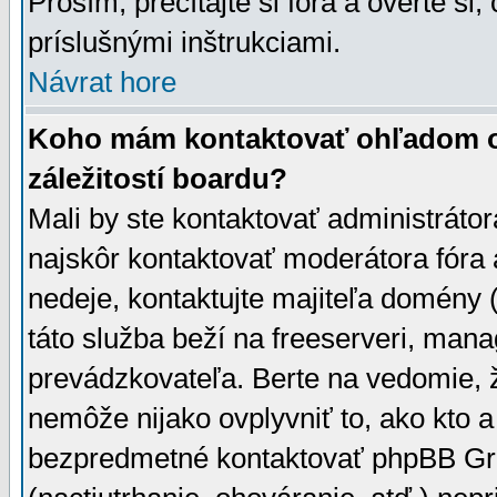
Prosím, prečítajte si fóra a overte si,
príslušnými inštrukciami.
Návrat hore
Koho mám kontaktovať ohľadom ot
záležitostí boardu?
Mali by ste kontaktovať administrátor
najskôr kontaktovať moderátora fóra a
nedeje, kontaktujte majiteľa domény 
táto služba beží na freeserveri, man
prevádzkovateľa. Berte na vedomie
nemôže nijako ovplyvniť to, ako kto 
bezpredmetné kontaktovať phpBB Grou