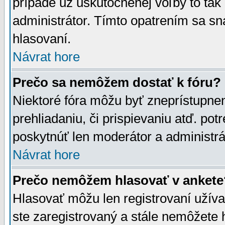
prípade už uskutočnenej voľby to tak
administrátor. Tímto opatrením sa sn
hlasovaní.
Návrat hore
Prečo sa nemôžem dostať k fóru?
Niektoré fóra môžu byť zneprístupnen
prehliadaniu, či prispievaniu atď. pot
poskytnúť len moderátor a administrát
Návrat hore
Prečo nemôžem hlasovať v ankete
Hlasovať môžu len registrovaní užívat
ste zaregistrovaný a stále nemôžet