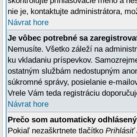
skontrolujte prihlasovacie meno a he
nie je, kontaktujte administrátora, 
Návrat hore
Je vôbec potrebné sa zaregistrova
Nemusíte. Všetko záleží na administrá
ku vkladaniu príspevkov. Samozrejme
ostatným službám nedostupným anon
súkromné správy, posielanie e-mailov
Vrele Vám teda registráciu doporučuj
Návrat hore
Prečo som automaticky odhlásen
Pokiaľ nezaškrtnete tlačítko
Prihlásiť