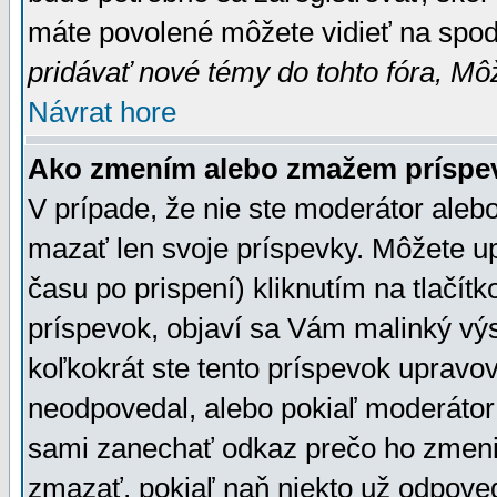
máte povolené môžete vidieť na spodn
pridávať nové témy do tohto fóra, Môž
Návrat hore
Ako zmením alebo zmažem príspe
V prípade, že nie ste moderátor aleb
mazať len svoje príspevky. Môžete u
času po prispení) kliknutím na tlačít
príspevok, objaví sa Vám malinký výs
koľkokrát ste tento príspevok upravova
neodpovedal, alebo pokiaľ moderátor č
sami zanechať odkaz prečo ho zmenil
zmazať, pokiaľ naň niekto už odpoved