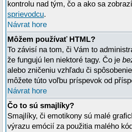
kontrolu nad tým, čo a ako sa zobrazí
sprievodcu
.
Návrat hore
Môžem používať HTML?
To závisí na tom, či Vám to administrá
že fungujú len niektoré tagy. Čo je
be
alebo zničeniu vzhľadu či spôsobeni
môžete túto voľbu príspevok od přís
Návrat hore
Čo to sú smajlíky?
Smajlíky, či emotikony sú malé grafic
výrazu emócií za použitia malého kód