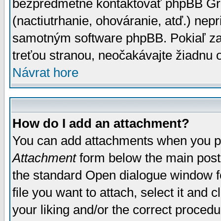
bezpredmetné kontaktovať phpBB Grou
(nactiutrhanie, ohováranie, atď.) ne
samotným software phpBB. Pokiaľ zaš
treťou stranou, neočakávajte žiadnu
Návrat hore
How do I add an attachment?
You can add attachments when you p
Attachment
form below the main post
the standard Open dialogue window fo
file you want to attach, select it and
your liking and/or the correct proced