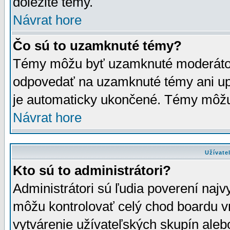
dôležité témy.
Návrat hore
Čo sú to uzamknuté témy?
Témy môžu byť uzamknuté moderáto
odpovedať na uzamknuté témy ani up
je automaticky ukončené. Témy môžu
Návrat hore
Užívate
Kto sú to administrátori?
Administrátori sú ľudia poverení najv
môžu kontrolovať celý chod boardu v
vytvárenie užívateľských skupín aleb