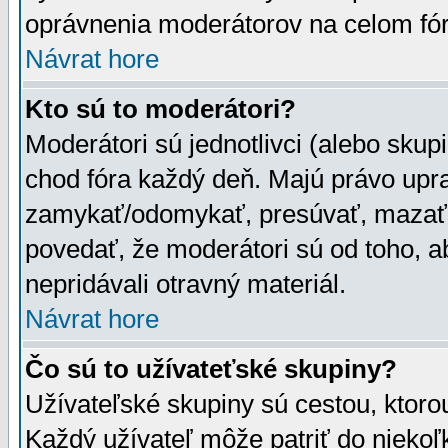
oprávnenia moderátorov na celom fór
Návrat hore
Kto sú to moderátori?
Moderátori sú jednotlivci (alebo skupi
chod fóra každý deň. Majú právo upr
zamykať/odomykať, presúvať, mazať a
povedať, že moderátori sú od toho, a
nepridávali otravný materiál.
Návrat hore
Čo sú to užívateťské skupiny?
Užívateľské skupiny sú cestou, ktoro
Každý užívateľ môže patriť do nieko