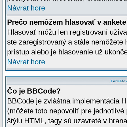
Návrat hore
Prečo nemôžem hlasovať v ankete
Hlasovať môžu len registrovaní užívat
ste zaregistrovaný a stále nemôžet
prístup alebo je hlasovanie už ukonč
Návrat hore
Formátov
Čo je BBCode?
BBCode je zvláštna implementácia HT
(môžete toto nepovoliť pre jednotli
štýlu HTML, tagy sú uzavreté v hrana