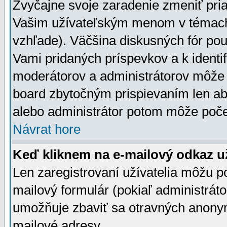
Zvyčajne svoje zaradenie zmeniť pr
Vašim užívateľským menom v témach 
vzhľade). Väčšina diskusných fór pou
Vami pridaných príspevkov a k identif
moderátorov a administrátorov môže 
board zbytočným prispievaním len aby
alebo administrátor potom môže počet
Návrat hore
Keď kliknem na e-mailový odkaz už
Len zaregistrovaní užívatelia môžu p
mailový formulár (pokiaľ administráto
umožňuje zbaviť sa otravných anonym
mailové adresy.