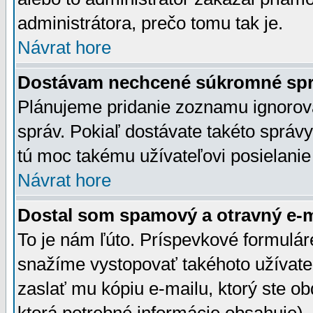
administrátora, prečo tomu tak je.
Návrat hore
Dostávam nechcené súkromné spr
Plánujeme pridanie zoznamu ignorov
správ. Pokiaľ dostávate takéto správy
tú moc takému užívateľovi posielanie
Návrat hore
Dostal som spamový a otravný e-ma
To je nám ľúto. Príspevkové formulá
snažíme vystopovať takéhoto užívateľ
zaslať mu kópiu e-mailu, ktorý ste obdr