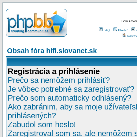
Bolo zaved
FAQ
Hľadať
Nastav
Obsah fóra hifi.slovanet.sk
Registrácia a prihlásenie
Prečo sa nemôžem prihlásiť?
Je vôbec potrebné sa zaregistrovať?
Prečo som automaticky odhlásený?
Ako zabránim, aby sa moje užívateľ
prihlásených?
Zabudol som heslo!
Zaregistroval som sa, ale nemôžem sa