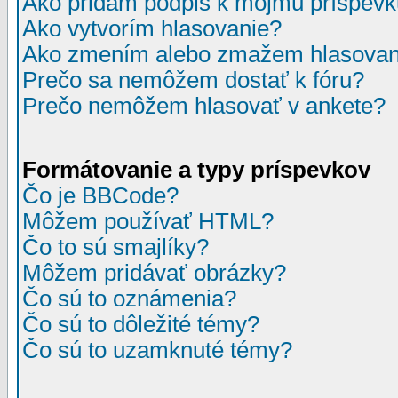
Ako pridám podpis k môjmu príspev
Ako vytvorím hlasovanie?
Ako zmením alebo zmažem hlasovan
Prečo sa nemôžem dostať k fóru?
Prečo nemôžem hlasovať v ankete?
Formátovanie a typy príspevkov
Čo je BBCode?
Môžem používať HTML?
Čo to sú smajlíky?
Môžem pridávať obrázky?
Čo sú to oznámenia?
Čo sú to dôležité témy?
Čo sú to uzamknuté témy?