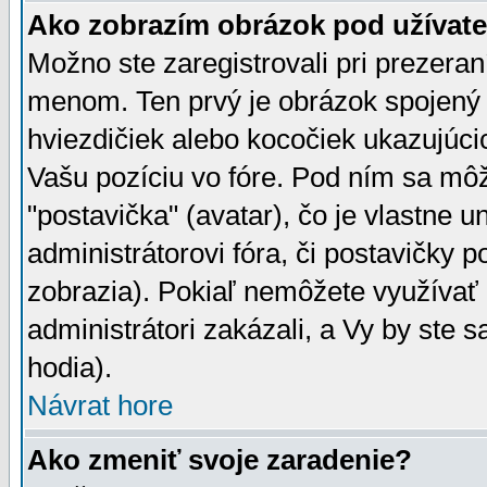
Ako zobrazím obrázok pod užíva
Možno ste zaregistrovali pri prezera
menom. Ten prvý je obrázok spojený 
hviezdičiek alebo kocočiek ukazujúcic
Vašu pozíciu vo fóre. Pod ním sa m
"postavička" (avatar), čo je vlastne 
administrátorovi fóra, či postavičky p
zobrazia). Pokiaľ nemôžete využívať 
administrátori zakázali, a Vy by ste 
hodia).
Návrat hore
Ako zmeniť svoje zaradenie?