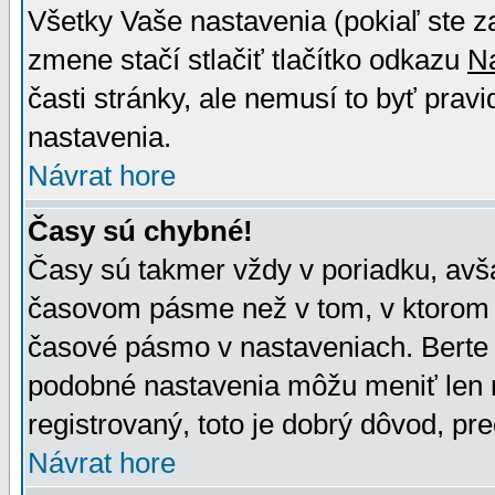
Všetky Vaše nastavenia (pokiaľ ste z
zmene stačí stlačiť tlačítko odkazu
N
časti stránky, ale nemusí to byť prav
nastavenia.
Návrat hore
Časy sú chybné!
Časy sú takmer vždy v poriadku, avša
časovom pásme než v tom, v ktorom s
časové pásmo v nastaveniach. Bert
podobné nastavenia môžu meniť len re
registrovaný, toto je dobrý dôvod, pre
Návrat hore