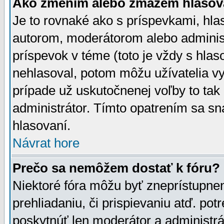
Ako zmením alebo zmažem hlasov
Je to rovnaké ako s príspevkami, h
autorom, moderátorom alebo administ
príspevok v téme (toto je vždy s hlas
nehlasoval, potom môžu užívatelia v
prípade už uskutočnenej voľby to tak
administrátor. Tímto opatrením sa sn
hlasovaní.
Návrat hore
Prečo sa nemôžem dostať k fóru?
Niektoré fóra môžu byť zneprístupnen
prehliadaniu, či prispievaniu atď. pot
poskytnúť len moderátor a administrát