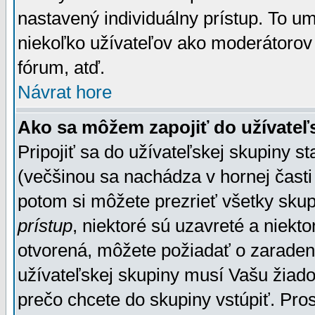
nastavený individuálny prístup. To u
niekoľko užívateľov ako moderátorov 
fórum, atď.
Návrat hore
Ako sa môžem zapojiť do užívateľ
Pripojiť sa do užívateľskej skupiny s
(večšinou sa nachádza v hornej časti 
potom si môžete prezrieť všetky sku
prístup
, niektoré sú uzavreté a niekt
otvorená, môžete požiadať o zaradeni
užívateľskej skupiny musí Vašu žiado
prečo chcete do skupiny vstúpiť. Pro