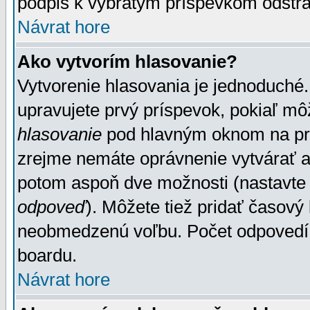
podpis k vybratým príspevkom odstrá
Návrat hore
Ako vytvorím hlasovanie?
Vytvorenie hlasovania je jednoduché.
upravujete prvý príspevok, pokiaľ môž
hlasovanie
pod hlavným oknom na prid
zrejme nemáte oprávnenie vytvárať an
potom aspoň dve možnosti (nastavte 
odpoveď
). Môžete tiež pridať časový
neobmedzenú voľbu. Počet odpovedí, 
boardu.
Návrat hore