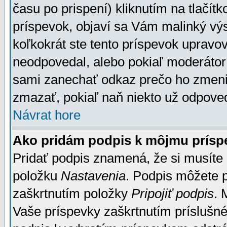
času po prispení) kliknutím na tlačít
príspevok, objaví sa Vám malinký výs
koľkokrát ste tento príspevok upravova
neodpovedal, alebo pokiaľ moderátor č
sami zanechať odkaz prečo ho zmenil
zmazať, pokiaľ naň niekto už odpoved
Návrat hore
Ako pridám podpis k môjmu prísp
Pridať podpis znamená, že si musíte n
položku
Nastavenia
. Podpis môžete 
zaškrtnutím položky
Pripojiť podpis
. 
Vaše príspevky zaškrtnutím príslušné