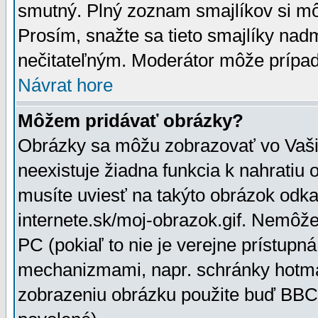
smutný. Plný zoznam smajlíkov si mô
Prosím, snažte sa tieto smajlíky nad
nečitateľným. Moderátor môže prípa
Návrat hore
Môžem pridávať obrázky?
Obrázky sa môžu zobrazovať vo Vaši
neexistuje žiadna funkcia k nahratiu
musíte uviesť na takýto obrázok odka
internete.sk/moj-obrazok.gif. Nemôž
PC (pokiaľ to nie je verejne prístupn
mechanizmami, napr. schránky hotmai
zobrazeniu obrázku použite buď BBCo