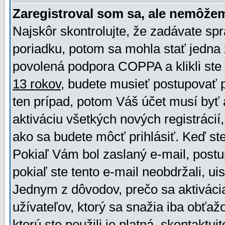
Zaregistroval som sa, ale nemôžem
Najskôr skontrolujte, že zadávate sp
poriadku, potom sa mohla stať jedna 
povolená podpora COPPA a klikli ste 
13 rokov
, budete musieť postupovať po
ten prípad, potom Váš účet musí byť 
aktiváciu všetkých nových registráci
ako sa budete môcť prihlásiť. Keď ste 
Pokiaľ Vám bol zaslaný e-mail, postu
pokiaľ ste tento e-mail neobdržali, ui
Jednym z dôvodov, prečo sa aktiváci
užívateľov, ktorý sa snažia iba obťažo
ktorú ste použili je platná, skontaktuj