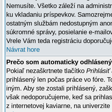
Nemusíte. Všetko záleží na administrá
ku vkladaniu príspevkov. Samozrejme
ostatným službám nedostupným anon
súkromné správy, posielanie e-mailov
Vrele Vám teda registráciu doporučuj
Návrat hore
Prečo som automaticky odhlásen
Pokiaľ nezaškrtnete tlačítko
Prihlásiť
prihlásený len počas práce vo fóre. 
iným. Aby ste zostali prihlásený, zaškr
však nedoporučujeme, keď sa prihlasuj
z internetovej kaviarne, na univerzite 