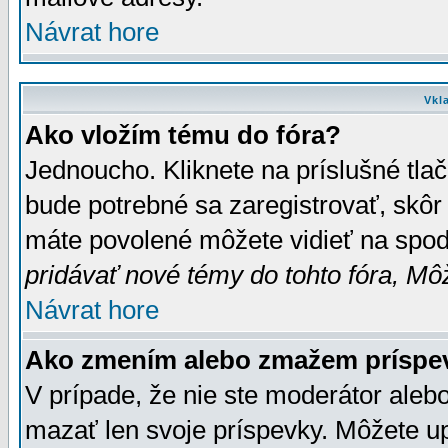
Návrat hore
Vkl
Ako vložím tému do fóra?
Jednoucho. Kliknete na príslušné tla
bude potrebné sa zaregistrovať, skôr 
máte povolené môžete vidieť na spodn
pridávať nové témy do tohto fóra, Môž
Návrat hore
Ako zmením alebo zmažem príspe
V prípade, že nie ste moderátor aleb
mazať len svoje príspevky. Môžete u