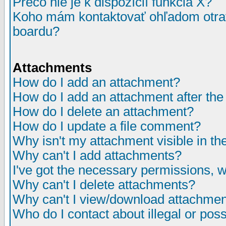
Prečo nie je k dispozícií funkcia X?
Koho mám kontaktovať ohľadom otrav
boardu?
Attachments
How do I add an attachment?
How do I add an attachment after the i
How do I delete an attachment?
How do I update a file comment?
Why isn't my attachment visible in th
Why can't I add attachments?
I've got the necessary permissions, 
Why can't I delete attachments?
Why can't I view/download attachme
Who do I contact about illegal or poss