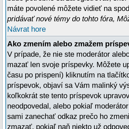
máte povolené môžete vidieť na spodn
pridávať nové témy do tohto fóra, Môž
Návrat hore
Ako zmením alebo zmažem príspe
V prípade, že nie ste moderátor aleb
mazať len svoje príspevky. Môžete u
času po prispení) kliknutím na tlačít
príspevok, objaví sa Vám malinký výs
koľkokrát ste tento príspevok upravova
neodpovedal, alebo pokiaľ moderátor č
sami zanechať odkaz prečo ho zmenil
zmazať, pokiaľ naň niekto už odpoved