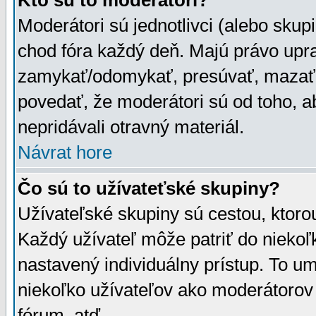
Kto sú to moderátori?
Moderátori sú jednotlivci (alebo skupi
chod fóra každý deň. Majú právo upr
zamykať/odomykať, presúvať, mazať a
povedať, že moderátori sú od toho, a
nepridávali otravný materiál.
Návrat hore
Čo sú to užívateťské skupiny?
Užívateľské skupiny sú cestou, ktoro
Každý užívateľ môže patriť do nieko
nastavený individuálny prístup. To u
niekoľko užívateľov ako moderátorov 
fórum, atď.