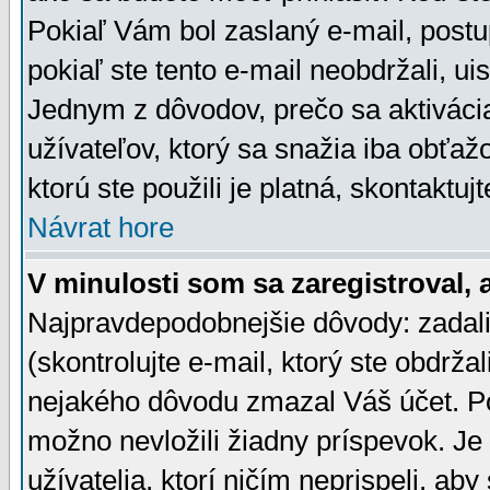
Pokiaľ Vám bol zaslaný e-mail, postu
pokiaľ ste tento e-mail neobdržali, ui
Jednym z dôvodov, prečo sa aktiváci
užívateľov, ktorý sa snažia iba obťažo
ktorú ste použili je platná, skontaktuj
Návrat hore
V minulosti som sa zaregistroval, 
Najpravdepodobnejšie dôvody: zadali
(skontrolujte e-mail, ktorý ste obdržali
nejakého dôvodu zmazal Váš účet. Pok
možno nevložili žiadny príspevok. Je 
užívatelia, ktorí ničím neprispeli, a