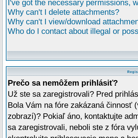
I've got the necessary permissions, 
Why can't I delete attachments?
Why can't I view/download attachme
Who do I contact about illegal or poss
Regis
Prečo sa nemôžem prihlásiť?
Už ste sa zaregistrovali? Pred prihlá
Bola Vám na fóre zakázaná činnosť (
zobrazí)? Pokiaľ áno, kontaktujte adm
sa zaregistrovali, neboli ste z fóra v