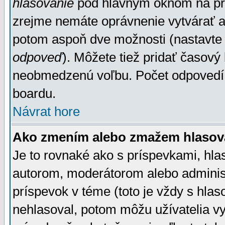
hlasovanie
pod hlavným oknom na prid
zrejme nemáte oprávnenie vytvárať an
potom aspoň dve možnosti (nastavte 
odpoveď
). Môžete tiež pridať časový
neobmedzenú voľbu. Počet odpovedí, 
boardu.
Návrat hore
Ako zmením alebo zmažem hlasov
Je to rovnaké ako s príspevkami, h
autorom, moderátorom alebo administ
príspevok v téme (toto je vždy s hlas
nehlasoval, potom môžu užívatelia v