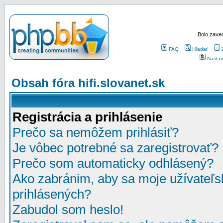
Bolo zaved
FAQ
Hľadať
Nastav
Obsah fóra hifi.slovanet.sk
Registrácia a prihlásenie
Prečo sa nemôžem prihlásiť?
Je vôbec potrebné sa zaregistrovať?
Prečo som automaticky odhlásený?
Ako zabránim, aby sa moje užívateľ
prihlásených?
Zabudol som heslo!