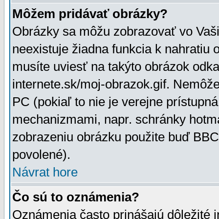
Môžem pridávať obrázky?
Obrázky sa môžu zobrazovať vo Vaši
neexistuje žiadna funkcia k nahratiu
musíte uviesť na takýto obrázok odka
internete.sk/moj-obrazok.gif. Nemôž
PC (pokiaľ to nie je verejne prístupn
mechanizmami, napr. schránky hotmai
zobrazeniu obrázku použite buď BBCo
povolené).
Návrat hore
Čo sú to oznámenia?
Oznámenia často prinášajú dôležité in