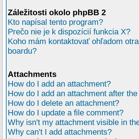
Záležitosti okolo phpBB 2
Kto napísal tento program?
Prečo nie je k dispozícií funkcia X?
Koho mám kontaktovať ohľadom otrav
boardu?
Attachments
How do I add an attachment?
How do I add an attachment after the i
How do I delete an attachment?
How do I update a file comment?
Why isn't my attachment visible in th
Why can't I add attachments?