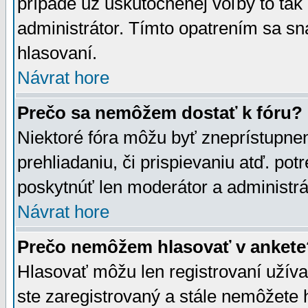
prípade už uskutočnenej voľby to tak
administrátor. Tímto opatrením sa sn
hlasovaní.
Návrat hore
Prečo sa nemôžem dostať k fóru?
Niektoré fóra môžu byť zneprístupnen
prehliadaniu, či prispievaniu atď. pot
poskytnúť len moderátor a administrát
Návrat hore
Prečo nemôžem hlasovať v ankete
Hlasovať môžu len registrovaní užívat
ste zaregistrovaný a stále nemôžet