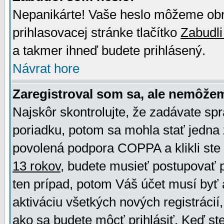
Nepanikárte! Vaše heslo môžeme obno
prihlasovacej stránke tlačítko
Zabudli
a takmer ihneď budete prihlásený.
Návrat hore
Zaregistroval som sa, ale nemôžem
Najskôr skontrolujte, že zadávate sp
poriadku, potom sa mohla stať jedna 
povolená podpora COPPA a klikli ste 
13 rokov
, budete musieť postupovať po
ten prípad, potom Váš účet musí byť 
aktiváciu všetkých nových registráci
ako sa budete môcť prihlásiť. Keď ste 