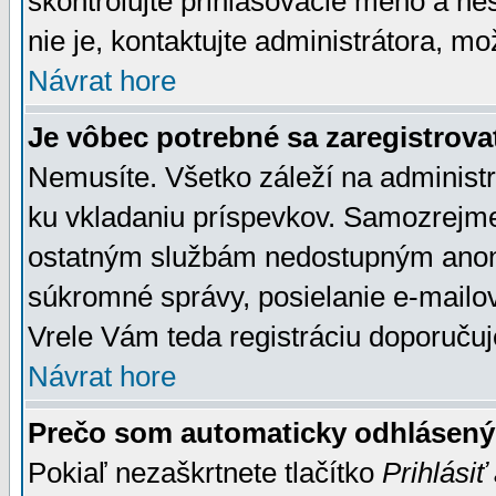
skontrolujte prihlasovacie meno a he
nie je, kontaktujte administrátora, 
Návrat hore
Je vôbec potrebné sa zaregistrova
Nemusíte. Všetko záleží na administrá
ku vkladaniu príspevkov. Samozrejme
ostatným službám nedostupným anon
súkromné správy, posielanie e-mailov
Vrele Vám teda registráciu doporučuj
Návrat hore
Prečo som automaticky odhlásen
Pokiaľ nezaškrtnete tlačítko
Prihlásiť