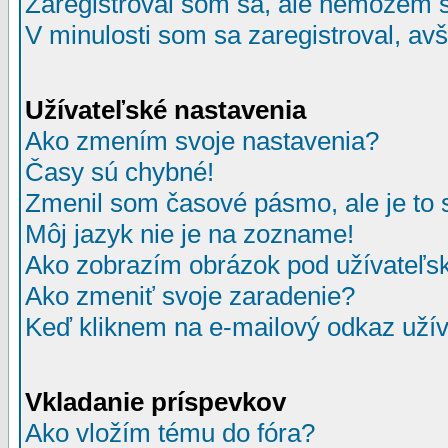
Zaregistroval som sa, ale nemôžem sa
V minulosti som sa zaregistroval, av
Užívateľské nastavenia
Ako zmením svoje nastavenia?
Časy sú chybné!
Zmenil som časové pásmo, ale je to 
Môj jazyk nie je na zozname!
Ako zobrazím obrázok pod užívate
Ako zmeniť svoje zaradenie?
Keď kliknem na e-mailový odkaz užív
Vkladanie príspevkov
Ako vložím tému do fóra?