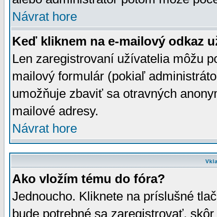
Návrat hore
Keď kliknem na e-mailový odkaz už
Len zaregistrovaní užívatelia môžu p
mailový formulár (pokiaľ administráto
umožňuje zbaviť sa otravných anonym
mailové adresy.
Návrat hore
Vkl
Ako vložím tému do fóra?
Jednoucho. Kliknete na príslušné tla
bude potrebné sa zaregistrovať, skôr 