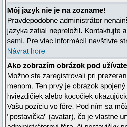
Môj jazyk nie je na zozname!
Pravdepodobne administrátor nenainšt
jazyka zatiaľ nepreložil. Kontaktujte 
sami. Pre viac informácií navštívte s
Návrat hore
Ako zobrazím obrázok pod užíva
Možno ste zaregistrovali pri prezera
menom. Ten prvý je obrázok spojený 
hviezdičiek alebo kocočiek ukazujúcic
Vašu pozíciu vo fóre. Pod ním sa m
"postavička" (avatar), čo je vlastne 
administrátorovi fóra, či postavičky p