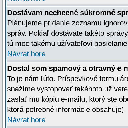
Dostávam nechcené súkromné spr
Plánujeme pridanie zoznamu ignorov
správ. Pokiaľ dostávate takéto správy
tú moc takému užívateľovi posielanie
Návrat hore
Dostal som spamový a otravný e-ma
To je nám ľúto. Príspevkové formulá
snažíme vystopovať takéhoto užívateľ
zaslať mu kópiu e-mailu, ktorý ste obdr
ktorá potrebné informácie obsahuje)
Návrat hore