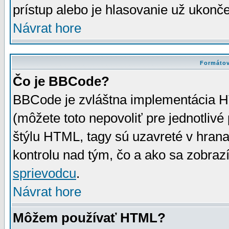
prístup alebo je hlasovanie už ukonč
Návrat hore
Formátov
Čo je BBCode?
BBCode je zvláštna implementácia HT
(môžete toto nepovoliť pre jednotli
štýlu HTML, tagy sú uzavreté v hrana
kontrolu nad tým, čo a ako sa zobrazí
sprievodcu
.
Návrat hore
Môžem používať HTML?