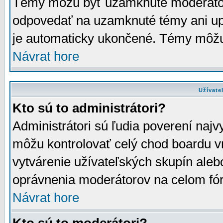
Témy môžu byť uzamknuté moderáto
odpovedať na uzamknuté témy ani up
je automaticky ukončené. Témy môžu
Návrat hore
Užívate
Kto sú to administrátori?
Administrátori sú ľudia poverení najv
môžu kontrolovať celý chod boardu v
vytvárenie užívateľských skupín aleb
oprávnenia moderátorov na celom fór
Návrat hore