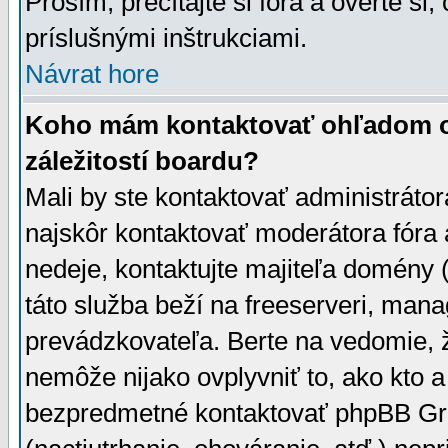
Prosím, prečítajte si fóra a overte si,
príslušnými inštrukciami.
Návrat hore
Koho mám kontaktovať ohľadom ot
záležitostí boardu?
Mali by ste kontaktovať administrátor
najskôr kontaktovať moderátora fóra a
nedeje, kontaktujte majiteľa domény 
táto služba beží na freeserveri, man
prevádzkovateľa. Berte na vedomie
nemôže nijako ovplyvniť to, ako kto 
bezpredmetné kontaktovať phpBB Grou