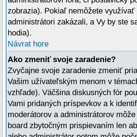
zobrazia). Pokiaľ nemôžete využívať 
administrátori zakázali, a Vy by ste 
hodia).
Návrat hore
Ako zmeniť svoje zaradenie?
Zvyčajne svoje zaradenie zmeniť pr
Vašim užívateľským menom v témach 
vzhľade). Väčšina diskusných fór pou
Vami pridaných príspevkov a k identif
moderátorov a administrátorov môže 
board zbytočným prispievaním len aby
alebo administrátor potom môže počet