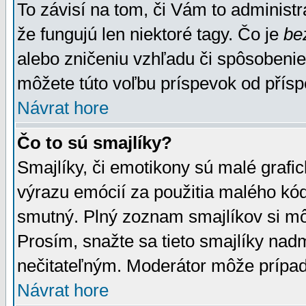
To závisí na tom, či Vám to administrá
že fungujú len niektoré tagy. Čo je
be
alebo zničeniu vzhľadu či spôsobeni
môžete túto voľbu príspevok od přís
Návrat hore
Čo to sú smajlíky?
Smajlíky, či emotikony sú malé grafic
výrazu emócií za použitia malého kód
smutný. Plný zoznam smajlíkov si mô
Prosím, snažte sa tieto smajlíky nad
nečitateľným. Moderátor môže prípa
Návrat hore