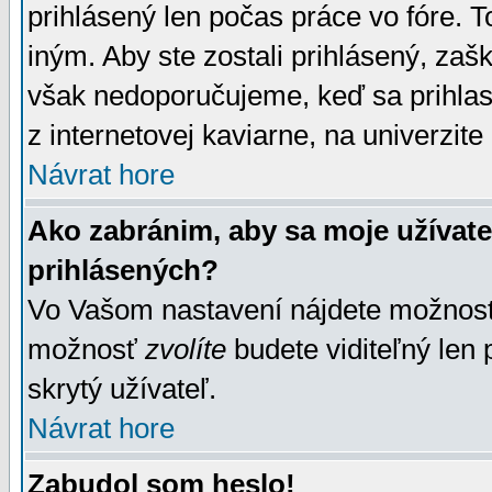
prihlásený len počas práce vo fóre. 
iným. Aby ste zostali prihlásený, zaškr
však nedoporučujeme, keď sa prihlasuj
z internetovej kaviarne, na univerzite 
Návrat hore
Ako zabránim, aby sa moje užívat
prihlásených?
Vo Vašom nastavení nájdete možno
možnosť
zvolíte
budete viditeľný len 
skrytý užívateľ.
Návrat hore
Zabudol som heslo!