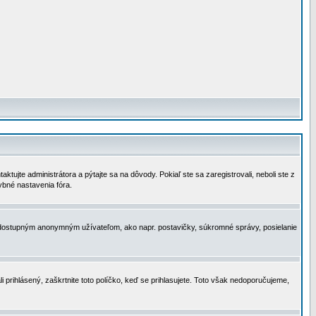
tujte administrátora a pýtajte sa na dôvody. Pokiaľ ste sa zaregistrovali, neboli ste z
ybné nastavenia fóra.
 nedostupným anonymným užívateľom, ako napr. postavičky, súkromné správy, posielanie
i prihlásený, zaškrtnite toto políčko, keď se prihlasujete. Toto však nedoporučujeme,