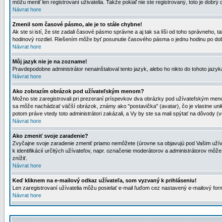
môžu meniť len registrovaní uživatelia. Takže pokiaľ nie ste registrovaný, toto je dobrý 
Návrat hore
Zmenil som časové pásmo, ale je to stále chybne!
Ak ste si istí, že ste zadali časové pásmo správne a aj tak sa líši od toho správneho
hodinový rozdiel. Riešením môže byť posunutie časového pásma o jednu hodinu po dob
Návrat hore
Môj jazyk nie je na zozname!
Pravdepodobne administrátor nenainštaloval tento jazyk, alebo ho nikto do tohoto jazyka 
Návrat hore
Ako zobrazím obrázok pod užívateľským menom?
Možno ste zaregistrovali pri prezeraní príspevkov dva obrázky pod užívateľským menom
sa môže nachádzať väčší obrázok, známy ako "postavička" (avatar), čo je vlastne uniká
potom práve vtedy toto administrátori zakázali, a Vy by ste sa mali spýtať na dôvody (v
Návrat hore
Ako zmeniť svoje zaradenie?
Zvyčajne svoje zaradenie zmeniť priamo nemôžete (úrovne sa objavujú pod Vašim užív
k identifikácií určitých užívateľov, napr. označenie moderátorov a administrátorov m
znížiť.
Návrat hore
Keď kliknem na e-mailový odkaz užívateľa, som vyzvaný k prihláseniu!
Len zaregistrovaní užívatelia môžu posielať e-mail ľuďom cez nastavený e-mailový form
Návrat hore