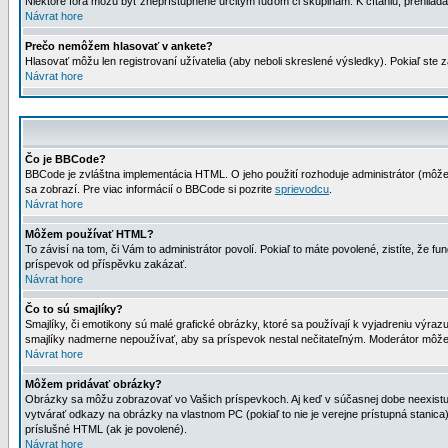
Niektoré fóra môžu byť zneprístupnené určitým ľuďom či skupinám. K čítaniu, prehliadani
Návrat hore
Prečo nemôžem hlasovať v ankete?
Hlasovať môžu len registrovaní užívatelia (aby neboli skreslené výsledky). Pokiaľ st
Návrat hore
Čo je BBCode?
BBCode je zvláštna implementácia HTML. O jeho použití rozhoduje administrátor (môžet
sa zobrazí. Pre viac informácií o BBCode si pozrite
sprievodcu
.
Návrat hore
Môžem používať HTML?
To závisí na tom, či Vám to administrátor povolí. Pokiaľ to máte povolené, zistíte, že fun
príspevok od příspěvku zakázať.
Návrat hore
Čo to sú smajlíky?
Smajlíky, či emotikony sú malé grafické obrázky, ktoré sa používají k vyjadreniu výra
smajlíky nadmerne nepoužívať, aby sa príspevok nestal nečitateľným. Moderátor môž
Návrat hore
Môžem pridávať obrázky?
Obrázky sa môžu zobrazovať vo Vašich príspevkoch. Aj keď v súčasnej dobe neexistuje
vytvárať odkazy na obrázky na vlastnom PC (pokiaľ to nie je verejne prístupná stani
príslušné HTML (ak je povolené).
Návrat hore