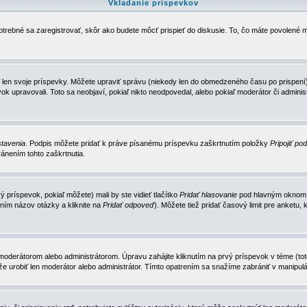
Vkladanie príspevkov
trebné sa zaregistrovať, skôr ako budete môcť prispieť do diskusie. To, čo máte povolené m
 len svoje príspevky. Môžete upraviť správu (niekedy len do obmedzeného času po prispení) 
k upravovali. Toto sa neobjaví, pokiaľ nikto neodpovedal, alebo pokiaľ moderátor či adminis
tavenia
. Podpis môžete pridať k práve písanému príspevku zaškrtnutím položky
Pripojiť po
ánením tohto zaškrtnutia.
 príspevok, pokiaľ môžete) mali by ste vidieť tlačítko
Pridať hlasovanie
pod hlavným oknom n
ním názov otázky a kliknite na
Pridať odpoveď
). Môžete tiež pridať časový limit pre anket
erátorom alebo administrátorom. Úpravu zahájite kliknutím na prvý príspevok v téme (toto 
e urobiť len moderátor alebo administrátor. Tímto opatrením sa snažíme zabrániť v manipulá