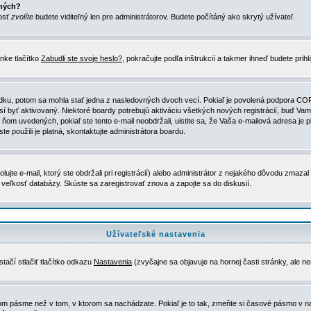
ených?
nosť
zvolíte
budete viditeľný len pre administrátorov. Budete počítáný ako skrytý užívateľ.
nke tlačítko
Zabudli ste svoje heslo?
, pokračujte podľa inštrukcií a takmer ihneď budete prih
dku, potom sa mohla stať jedna z nasledovných dvoch vecí. Pokiaľ je povolená podpora COPPA 
sí byť aktivovaný. Niektoré boardy potrebujú aktiváciu všetkých nových registrácií, buď Vami
 v ňom uvedených, pokiaľ ste tento e-mail neobdržali, uistite sa, že Vaša e-mailová adresa j
ste použili je platná, skontaktujte administrátora boardu.
te e-mail, ktorý ste obdržali pri registrácií) alebo administrátor z nejakého dôvodu zmazal 
la veľkosť databázy. Skúste sa zaregistrovať znova a zapojte sa do diskusií.
Užívateľské nastavenia
tačí stlačiť tlačítko odkazu
Nastavenia
(zvyčajne sa objavuje na hornej časti stránky, ale n
vom pásme než v tom, v ktorom sa nachádzate. Pokiaľ je to tak, zmeňte si časové pásmo v