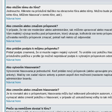
Ako vložím tému do fóra?
Jednoucho. Kliknete na príslušné tlačítko na obrazovke fóra alebo témy. Možno bude po
tohto fóra, Môžete hlasovať v tomto fóre, atd.
).
Návrat hore
Ako zmením alebo zmažem príspevok?
V prípade, že nie ste moderátor alebo administrátor, tak môžete upravovať alebo mazať
Vám malinký výstup textíku pod príspevkom, ktorý ukazuje, koľkokrát ste tento príspevo
užívatelia nemôžu príspevok zmazať, pokiaľ naň niekto už odpovedal.
Návrat hore
Ako pridám podpis k môjmu príspevku?
Pridať podpis znamená, že si musíte najprv nejaký vytvoriť. To urobíte cez položku
Nas
príslušného políčka v profile (je možné nepridávať podpis k vybratým príspevkom odstr
Návrat hore
Ako vytvorím hlasovanie?
Vytvorenie hlasovania je jednoduché. Keď pridáte nový príspevok (alebo upravujete prvý
ankety). Mali by ste zadať názov ankety a potom aspoň dve možnosti (nastavte napísa
administrátor boardu.
Návrat hore
Ako zmením alebo zmažem hlasovanie?
Je to rovnaké ako s príspevkami, hlasovania môžu byť editované pôvodným autorom, mod
vymazať alebo zmeniť položku v hlasovaní, v prípade už uskutočnenej voľby to tak môž
Návrat hore
Prečo sa nemôžem dostať k fóru?