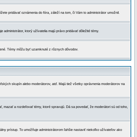
žete pridávať oznámenia do fóra, záleží na tom, či Vám to administrátor umožnil.
 administrátor, ktorý užívatelia majú právo pridávať dôležité témy.
čené. Témy môžu byť uzamknuté z rôznych dôvodov.
teľských skupín alebo moderátorov, atď. Majú tiež všetky oprávnenia moderátorov na
ť, mazať a rozdeľovať témy, ktoré spravujú. Dá sa povedať, že moderátori sú od toho,
lny prístup. To umožňuje administrátorom ľahšie nastaviť niekoľko užívateľov ako