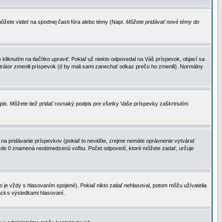
ôžete vidieť na spodnej časti fóra alebo témy (Napr.
Môžete pridávať nové témy do
kliknutím na tlačítko
upraviť
. Pokiaľ už niekto odpovedal na Váš príspevok, objaví sa
trátor zmenili príspevok (tí by mali sami zanechať odkaz prečo ho zmenili). Normálny
dpis
. Môžete tiež pridať rovnaký podpis pre všetky Vaše príspevky zaškrtnutím
a pridávanie príspevkov (pokiaľ to nevidíte, zrejme nemáte oprávnenie vytvárať
u, kde 0 znamená neobmedzenú voľbu. Počet odpovedí, ktoré môžete zadať, určuje
je vždy s hlasovaním spojené). Pokiaľ nikto zatiaľ nehlasoval, potom môžu užívatelia
cii s výsledkami hlasovaní.