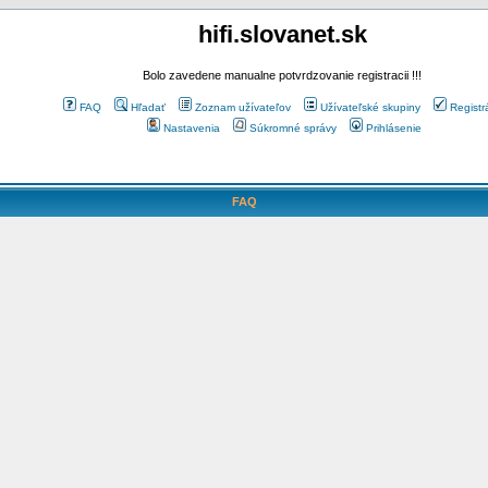
hifi.slovanet.sk
Bolo zavedene manualne potvrdzovanie registracii !!!
FAQ
Hľadať
Zoznam užívateľov
Užívateľské skupiny
Registr
Nastavenia
Súkromné správy
Prihlásenie
FAQ