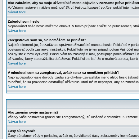
Ako zabránim, aby sa moje užívateľské meno objavilo v zozname práve prihlás
Vo Vašom nastavení nájdete možnosť
Skryť Vašu prítomnosť vo fóre
, pokiaľ túto mož
Návrat hore
Zabudol som heslo!
Nepanikárte! Vaše heslo môžeme obnovit. V tomto prípade stlačte na prihlasovacej strá
Návrat hore
Zaregistroval som sa, ale nemôžem sa prihlásiť!
Najskôr skontrolujte, že zadávate správne užívateľské meno a heslo. Pokiaľ sú v poria
postupovať podľa zaslaných inštrukcií. Pokiaľ toto nie je ten prípad, potom Váš účet mu
boli by ste k tomu vyzvaný. Pokiaľ Vám bol zaslaný e-mail, postupujte podľa inštrukcií
užívateľov, ktorý sa snažia iba obťažovať. Pokiaľ si ste istí, že e-mailová adresa, ktorú 
Návrat hore
V minulosti som sa zaregistroval, avšak teraz sa nemôžem prihlásiť!
Najpravdepodobnejšie dôvody: zadali ste chybné uživateľské meno alebo heslo (skontroluj
to bežné, že sa pravidelne odstraňujú užívatelia, ktorí ničím neprispeli, aby sa zmenši
Návrat hore
Ako zmením svoje nastavenia?
Všetky Vaše nastavenia (pokiaľ ste zaregistrovaný) sú uložené v databáze. Ku zmene s
Návrat hore
Časy sú chybné!
Časy sú takmer vždy v poriadku, avšak to, čo vidíte sú časy zobrazené v inom časo