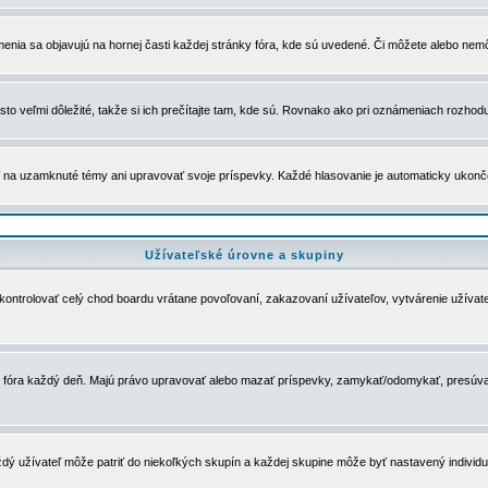
menia sa objavujú na hornej časti každej stránky fóra, kde sú uvedené. Či môžete alebo nemô
to veľmi dôležité, takže si ich prečítajte tam, kde sú. Rovnako ako pri oznámeniach rozhoduje
a uzamknuté témy ani upravovať svoje príspevky. Každé hlasovanie je automaticky ukon
Užívateľské úrovne a skupiny
u kontrolovať celý chod boardu vrátane povoľovaní, zakazovaní užívateľov, vytvárenie užíva
 chod fóra každý deň. Majú právo upravovať alebo mazať príspevky, zamykať/odomykať, presúva
dý užívateľ môže patriť do niekoľkých skupín a každej skupine môže byť nastavený individuá