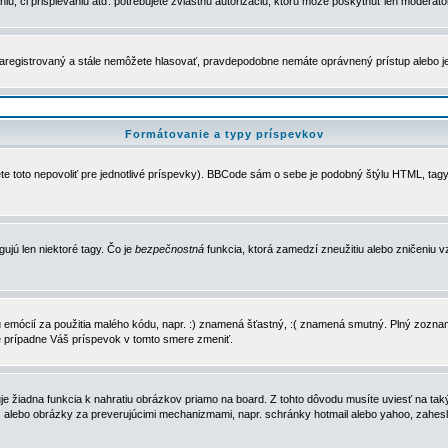
u, či prispievaniu atď. potrebujete zvláštnu autorizáciu, ktorú môže poskytnúť len moderátor 
e zaregistrovaný a stále nemôžete hlasovať, pravdepodobne nemáte oprávnený prístup alebo 
Formátovanie a typy príspevkov
e toto nepovoliť pre jednotlivé príspevky). BBCode sám o sebe je podobný štýlu HTML, tagy
gujú len niektoré tagy. Čo je
bezpečnostná
funkcia, ktorá zamedzí zneužitiu alebo zničeniu 
zu emócií za použitia malého kódu, napr. :) znamená šťastný, :( znamená smutný. Plný zozna
e prípadne Váš príspevok v tomto smere zmeniť.
 žiadna funkcia k nahratiu obrázkov priamo na board. Z tohto dôvodu musíte uviesť na taký
ca) alebo obrázky za preverujúcimi mechanizmami, napr. schránky hotmail alebo yahoo, zahe