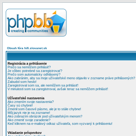
Obsah fóra hifi.slovanet.sk
Registrácia a prihlásenie
Prečo sa nemôžem prihlásiť?
Je vôbec potrebné sa zaregistrovať?
Prečo som automaticky odhlásený?
Ako zabránim, aby sa moje užívateľské meno objavilo v zozname práve prihlásených?
Zabudol som heslo!
Zaregistroval som sa, ale nemôžem sa prihlásiť!
V minulosti som sa zaregistroval, avšak teraz sa nemôžem prihlásiť!
Užívateľské nastavenia
Ako zmením svoje nastavenia?
Časy sú chybné!
Zmenil som časové pásmo, ale je to stále chybne!
Môj jazyk nie je na zozname!
Ako zobrazím obrázok pod užívateľským menom?
Ako zmeniť svoje zaradenie?
Keď kliknem na e-mailový odkaz užívateľa, som vyzvaný k prihláseniu!
Vkladanie príspevkov