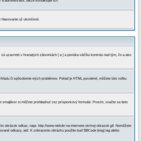
a administrátor, takže kontaktujte ich.
je hlasovanie už ukončené.
 sú uzavreté v hranatých zátvorkách [ a ] a ponúka väčšiu kontrolu nad tým, čo a ako
vzhľadu či spôsobenie iných problémov. Pokiaľ je HTML povolené, môžete túto voľbu
m smajlíkov si môžete prohliadnuť cez príspevkový formulár. Prosím, snažte sa tieto
to obrázok odkaz, napr. http://www.niekde-na-internete.sk/moj-obrazok.gif. Nemôžete
slované odkazy, atď. K zobrazeniu obrázku použite buď BBCode [img] tag alebo