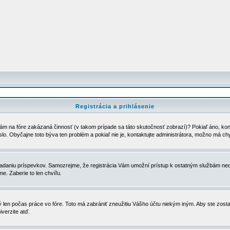
Registrácia a prihlásenie
ám na fóre zakázaná činnosť (v takom prípade sa táto skutočnosť zobrazí)? Pokiaľ áno, kontak
eslo. Obyčajne toto býva ten problém a pokiaľ nie je, kontaktujte administrátora, možno má ch
u vkladaniu príspevkov. Samozrejme, že registrácia Vám umožní prístup k ostatným službám
e. Zaberie to len chvíľu.
ý len počas práce vo fóre. Toto má zabrániť zneužitiu Vášho účtu niekým iným. Aby ste zostal
iverzite atď.