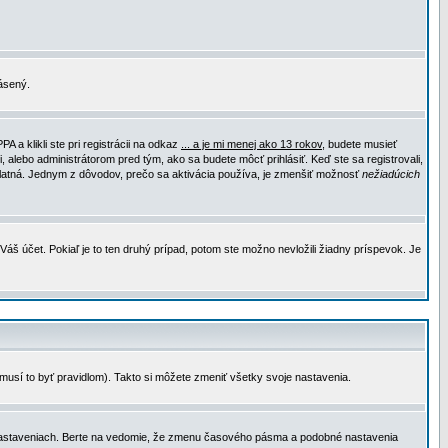
lásený.
a klikli ste pri registrácii na odkaz
... a je mi menej ako 13 rokov
, budete musieť
, alebo administrátorom pred tým, ako sa budete môcť prihlásiť. Keď ste sa registrovali,
e platná. Jednym z dôvodov, prečo sa aktivácia používa, je zmenšiť možnosť
nežiadúcich
Váš účet. Pokiaľ je to ten druhý prípad, potom ste možno nevložili žiadny príspevok. Je
emusí to byť pravidlom). Takto si môžete zmeniť všetky svoje nastavenia.
 nastaveniach. Berte na vedomie, že zmenu časového pásma a podobné nastavenia