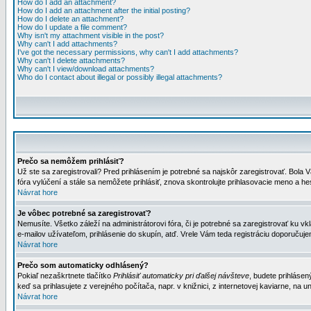
How do I add an attachment?
How do I add an attachment after the initial posting?
How do I delete an attachment?
How do I update a file comment?
Why isn't my attachment visible in the post?
Why can't I add attachments?
I've got the necessary permissions, why can't I add attachments?
Why can't I delete attachments?
Why can't I view/download attachments?
Who do I contact about illegal or possibly illegal attachments?
Prečo sa nemôžem prihlásiť?
Už ste sa zaregistrovali? Pred prihlásením je potrebné sa najskôr zaregistrovať. Bola V
fóra vylúčení a stále sa nemôžete prihlásiť, znova skontrolujte prihlasovacie meno a h
Návrat hore
Je vôbec potrebné sa zaregistrovať?
Nemusíte. Všetko záleží na administrátorovi fóra, či je potrebné sa zaregistrovať k
e-mailov užívateľom, prihlásenie do skupín, atď. Vrele Vám teda registráciu doporučujem
Návrat hore
Prečo som automaticky odhlásený?
Pokiaľ nezaškrtnete tlačítko
Prihlásiť automaticky pri ďalšej návšteve
, budete prihlásen
keď sa prihlasujete z verejného počítača, napr. v knižnici, z internetovej kaviarne, na un
Návrat hore