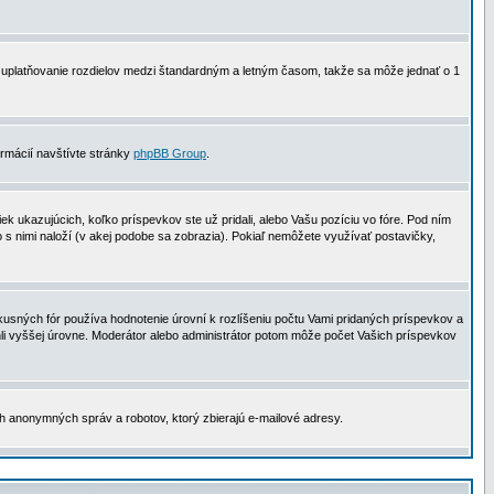
 na uplatňovanie rozdielov medzi štandardným a letným časom, takže sa môže jednať o 1
formácií navštívte stránky
phpBB Group
.
 ukazujúcich, koľko príspevkov ste už pridali, alebo Vašu pozíciu vo fóre. Pod ním
o s nimi naloží (v akej podobe sa zobrazia). Pokiaľ nemôžete využívať postavičky,
usných fór používa hodnotenie úrovní k rozlíšeniu počtu Vami pridaných príspevkov a
ahli vyššej úrovne. Moderátor alebo administrátor potom môže počet Vašich príspevkov
ch anonymných správ a robotov, ktorý zbierajú e-mailové adresy.