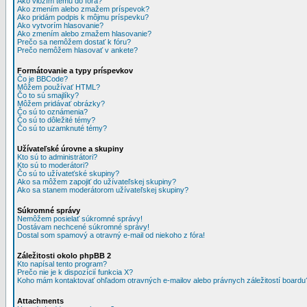
Ako vložím tému do fóra?
Ako zmením alebo zmažem príspevok?
Ako pridám podpis k môjmu príspevku?
Ako vytvorím hlasovanie?
Ako zmením alebo zmažem hlasovanie?
Prečo sa nemôžem dostať k fóru?
Prečo nemôžem hlasovať v ankete?
Formátovanie a typy príspevkov
Čo je BBCode?
Môžem používať HTML?
Čo to sú smajlíky?
Môžem pridávať obrázky?
Čo sú to oznámenia?
Čo sú to dôležité témy?
Čo sú to uzamknuté témy?
Užívateľské úrovne a skupiny
Kto sú to administrátori?
Kto sú to moderátori?
Čo sú to užívateťské skupiny?
Ako sa môžem zapojiť do užívateľskej skupiny?
Ako sa stanem moderátorom užívateľskej skupiny?
Súkromné správy
Nemôžem posielať súkromné správy!
Dostávam nechcené súkromné správy!
Dostal som spamový a otravný e-mail od niekoho z fóra!
Záležitosti okolo phpBB 2
Kto napísal tento program?
Prečo nie je k dispozícií funkcia X?
Koho mám kontaktovať ohľadom otravných e-mailov alebo právnych záležitostí boardu
Attachments