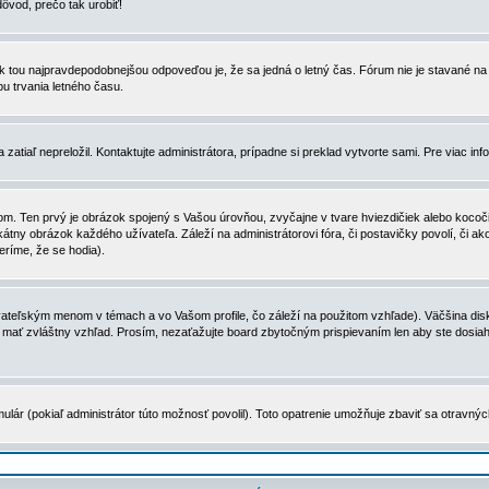
dôvod, prečo tak urobiť!
, tak tou najpravdepodobnejšou odpoveďou je, že sa jedná o letný čas. Fórum nie je stavané
u trvania letného času.
zatiaľ nepreložil. Kontaktujte administrátora, prípadne si preklad vytvorte sami. Pre viac in
. Ten prvý je obrázok spojený s Vašou úrovňou, zvyčajne v tvare hviezdičiek alebo kocočiek
tny obrázok každého užívateľa. Záleží na administrátorovi fóra, či postavičky povolí, či ak
eríme, že se hodia).
ateľským menom v témach a vo Vašom profile, čo záleží na použitom vzhľade). Väčšina disk
ôže mať zvláštny vzhľad. Prosím, nezaťažujte board zbytočným prispievaním len aby ste dosi
ulár (pokiaľ administrátor túto možnosť povolil). Toto opatrenie umožňuje zbaviť sa otravný