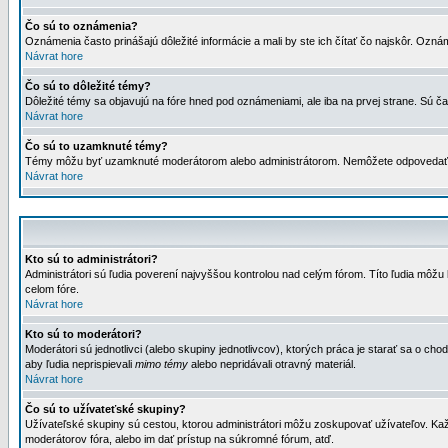
Čo sú to oznámenia?
Oznámenia často prinášajú dôležité informácie a mali by ste ich čítať čo najskôr. Ozná
Návrat hore
Čo sú to dôležité témy?
Dôležité témy sa objavujú na fóre hned pod oznámeniami, ale iba na prvej strane. Sú čas
Návrat hore
Čo sú to uzamknuté témy?
Témy môžu byť uzamknuté moderátorom alebo administrátorom. Nemôžete odpovedať n
Návrat hore
Kto sú to administrátori?
Administrátori sú ľudia poverení najvyššou kontrolou nad celým fórom. Títo ľudia môž
celom fóre.
Návrat hore
Kto sú to moderátori?
Moderátori sú jednotlivci (alebo skupiny jednotlivcov), ktorých práca je starať sa o
aby ľudia neprispievali
mimo témy
alebo nepridávali otravný materiál.
Návrat hore
Čo sú to užívateťské skupiny?
Užívateľské skupiny sú cestou, ktorou administrátori môžu zoskupovať užívateľov. Kaž
moderátorov fóra, alebo im dať prístup na súkromné fórum, atď.