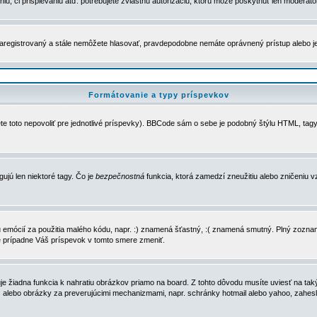
u, či prispievaniu atď. potrebujete zvláštnu autorizáciu, ktorú môže poskytnúť len moderátor 
e zaregistrovaný a stále nemôžete hlasovať, pravdepodobne nemáte oprávnený prístup alebo 
Formátovanie a typy príspevkov
e toto nepovoliť pre jednotlivé príspevky). BBCode sám o sebe je podobný štýlu HTML, tagy
gujú len niektoré tagy. Čo je
bezpečnostná
funkcia, ktorá zamedzí zneužitiu alebo zničeniu 
zu emócií za použitia malého kódu, napr. :) znamená šťastný, :( znamená smutný. Plný zozna
e prípadne Váš príspevok v tomto smere zmeniť.
 žiadna funkcia k nahratiu obrázkov priamo na board. Z tohto dôvodu musíte uviesť na taký
ca) alebo obrázky za preverujúcimi mechanizmami, napr. schránky hotmail alebo yahoo, zahe