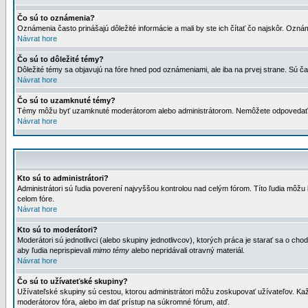
Čo sú to oznámenia?
Oznámenia často prinášajú dôležité informácie a mali by ste ich čítať čo najskôr. Ozná
Návrat hore
Čo sú to dôležité témy?
Dôležité témy sa objavujú na fóre hned pod oznámeniami, ale iba na prvej strane. Sú čas
Návrat hore
Čo sú to uzamknuté témy?
Témy môžu byť uzamknuté moderátorom alebo administrátorom. Nemôžete odpovedať n
Návrat hore
Kto sú to administrátori?
Administrátori sú ľudia poverení najvyššou kontrolou nad celým fórom. Títo ľudia môž
celom fóre.
Návrat hore
Kto sú to moderátori?
Moderátori sú jednotlivci (alebo skupiny jednotlivcov), ktorých práca je starať sa o
aby ľudia neprispievali
mimo témy
alebo nepridávali otravný materiál.
Návrat hore
Čo sú to užívateťské skupiny?
Užívateľské skupiny sú cestou, ktorou administrátori môžu zoskupovať užívateľov. Kaž
moderátorov fóra, alebo im dať prístup na súkromné fórum, atď.