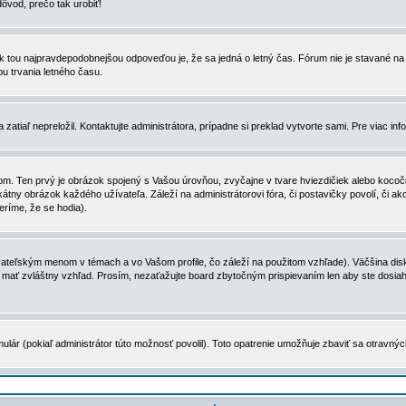
dôvod, prečo tak urobiť!
, tak tou najpravdepodobnejšou odpoveďou je, že sa jedná o letný čas. Fórum nie je stavané
u trvania letného času.
zatiaľ nepreložil. Kontaktujte administrátora, prípadne si preklad vytvorte sami. Pre viac in
. Ten prvý je obrázok spojený s Vašou úrovňou, zvyčajne v tvare hviezdičiek alebo kocočiek
tny obrázok každého užívateľa. Záleží na administrátorovi fóra, či postavičky povolí, či ak
eríme, že se hodia).
ateľským menom v témach a vo Vašom profile, čo záleží na použitom vzhľade). Väčšina disk
ôže mať zvláštny vzhľad. Prosím, nezaťažujte board zbytočným prispievaním len aby ste dosi
ulár (pokiaľ administrátor túto možnosť povolil). Toto opatrenie umožňuje zbaviť sa otravný