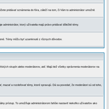
žete pridávať oznámenia do fóra, záleží na tom, či Vám to administrátor umožnil.
 administrátor, ktorý užívatelia majú právo pridávať dôležité témy.
čené. Témy môžu byť uzamknuté z rôznych dôvodov.
teľských skupín alebo moderátorov, atď. Majú tiež všetky oprávnenia moderátorov na
ť, mazať a rozdeľovať témy, ktoré spravujú. Dá sa povedať, že moderátori sú od toho,
lny prístup. To umožňuje administrátorom ľahšie nastaviť niekoľko užívateľov ako