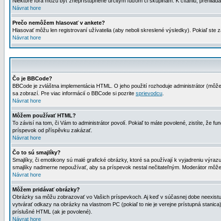
Niektoré fóra môžu byť zneprístupnené určitým ľuďom či skupinám. K čítaniu, prehliadani
Návrat hore
Prečo nemôžem hlasovať v ankete?
Hlasovať môžu len registrovaní užívatelia (aby neboli skreslené výsledky). Pokiaľ st
Návrat hore
Čo je BBCode?
BBCode je zvláštna implementácia HTML. O jeho použití rozhoduje administrátor (môžet
sa zobrazí. Pre viac informácií o BBCode si pozrite
sprievodcu
.
Návrat hore
Môžem používať HTML?
To závisí na tom, či Vám to administrátor povolí. Pokiaľ to máte povolené, zistíte, že fun
príspevok od příspěvku zakázať.
Návrat hore
Čo to sú smajlíky?
Smajlíky, či emotikony sú malé grafické obrázky, ktoré sa používají k vyjadreniu výra
smajlíky nadmerne nepoužívať, aby sa príspevok nestal nečitateľným. Moderátor môž
Návrat hore
Môžem pridávať obrázky?
Obrázky sa môžu zobrazovať vo Vašich príspevkoch. Aj keď v súčasnej dobe neexistuje
vytvárať odkazy na obrázky na vlastnom PC (pokiaľ to nie je verejne prístupná stani
príslušné HTML (ak je povolené).
Návrat hore