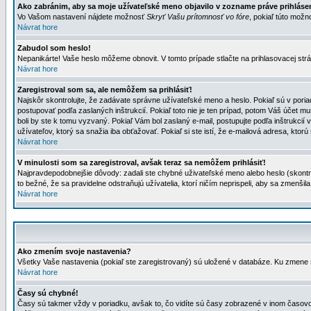
Ako zabránim, aby sa moje užívateľské meno objavilo v zozname práve prihlás
Vo Vašom nastavení nájdete možnosť
Skryť Vašu prítomnosť vo fóre
, pokiaľ túto mož
Návrat hore
Zabudol som heslo!
Nepanikárte! Vaše heslo môžeme obnovit. V tomto prípade stlačte na prihlasovacej strá
Návrat hore
Zaregistroval som sa, ale nemôžem sa prihlásiť!
Najskôr skontrolujte, že zadávate správne užívateľské meno a heslo. Pokiaľ sú v poria
postupovať podľa zaslaných inštrukcií. Pokiaľ toto nie je ten prípad, potom Váš účet mu
boli by ste k tomu vyzvaný. Pokiaľ Vám bol zaslaný e-mail, postupujte podľa inštrukcií
užívateľov, ktorý sa snažia iba obťažovať. Pokiaľ si ste istí, že e-mailová adresa, ktorú 
Návrat hore
V minulosti som sa zaregistroval, avšak teraz sa nemôžem prihlásiť!
Najpravdepodobnejšie dôvody: zadali ste chybné uživateľské meno alebo heslo (skontroluj
to bežné, že sa pravidelne odstraňujú užívatelia, ktorí ničím neprispeli, aby sa zmenši
Návrat hore
Ako zmením svoje nastavenia?
Všetky Vaše nastavenia (pokiaľ ste zaregistrovaný) sú uložené v databáze. Ku zmene s
Návrat hore
Časy sú chybné!
Časy sú takmer vždy v poriadku, avšak to, čo vidíte sú časy zobrazené v inom časo