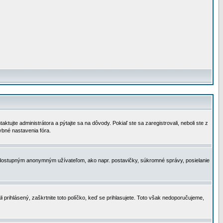
tujte administrátora a pýtajte sa na dôvody. Pokiaľ ste sa zaregistrovali, neboli ste z
ybné nastavenia fóra.
 nedostupným anonymným užívateľom, ako napr. postavičky, súkromné správy, posielanie
i prihlásený, zaškrtnite toto políčko, keď se prihlasujete. Toto však nedoporučujeme,