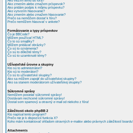
Ako vložím tému do fóra?
Ako zmením alebo zmažem príspevok?
Ako pridám podpis k môjmu príspevku?
Ako vytvorím hlasovanie?
Ako zmením alebo zmažem hlasovanie?
Prečo sa nemôžem dostať k fóru?
Prečo nemôžem hlasovať v ankete?
Formátovanie a typy príspevkov
Čo je BBCode?
Môžem používať HTML?
Čo to sú smajlíky?
Môžem pridávať obrázky?
Čo sú to oznámenia?
Čo sú to dôležité témy?
Čo sú to uzamknuté témy?
Užívateľské úrovne a skupiny
Kto sú to administrátori?
Kto sú to moderátori?
Čo sú to užívateťské skupiny?
Ako sa môžem zapojiť do užívateľskej skupiny?
Ako sa stanem moderátorom užívateľskej skupiny?
Súkromné správy
Nemôžem posielať súkromné správy!
Dostávam nechcené súkromné správy!
Dostal som spamový a otravný e-mail od niekoho z fóra!
Záležitosti okolo phpBB 2
Kto napísal tento program?
Prečo nie je k dispozícií funkcia X?
Koho mám kontaktovať ohľadom otravných e-mailov alebo právnych záležitostí boardu
Attachments