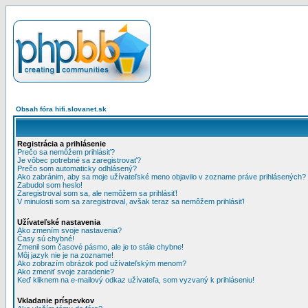
Obsah fóra hifi.slovanet.sk
Registrácia a prihlásenie
Prečo sa nemôžem prihlásiť?
Je vôbec potrebné sa zaregistrovať?
Prečo som automaticky odhlásený?
Ako zabránim, aby sa moje užívateľské meno objavilo v zozname práve prihlásených?
Zabudol som heslo!
Zaregistroval som sa, ale nemôžem sa prihlásiť!
V minulosti som sa zaregistroval, avšak teraz sa nemôžem prihlásiť!
Užívateľské nastavenia
Ako zmením svoje nastavenia?
Časy sú chybné!
Zmenil som časové pásmo, ale je to stále chybne!
Môj jazyk nie je na zozname!
Ako zobrazím obrázok pod užívateľským menom?
Ako zmeniť svoje zaradenie?
Keď kliknem na e-mailový odkaz užívateľa, som vyzvaný k prihláseniu!
Vkladanie príspevkov