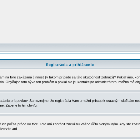
Registrácia a prihlásenie
ám na fóre zakázaná činnosť (v takom prípade sa táto skutočnosť zobrazí)? Pokiaľ áno, kontak
eslo. Obyčajne toto býva ten problém a pokiaľ nie je, kontaktujte administrátora, možno má ch
u vkladaniu príspevkov. Samozrejme, že registrácia Vám umožní prístup k ostatným službám
e. Zaberie to len chvíľu.
ý len počas práce vo fóre. Toto má zabrániť zneužitiu Vášho účtu niekým iným. Aby ste zostal
iverzite atď.