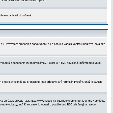
a administrátor, takže kontaktujte ich.
je hlasovanie už ukončené.
 sú uzavreté v hranatých zátvorkách [ a ] a ponúka väčšiu kontrolu nad tým, čo a ako
vzhľadu či spôsobenie iných problémov. Pokiaľ je HTML povolené, môžete túto voľbu
m smajlíkov si môžete prohliadnuť cez príspevkový formulár. Prosím, snažte sa tieto
to obrázok odkaz, napr. http://www.niekde-na-internete.sk/moj-obrazok.gif. Nemôžete
slované odkazy, atď. K zobrazeniu obrázku použite buď BBCode [img] tag alebo