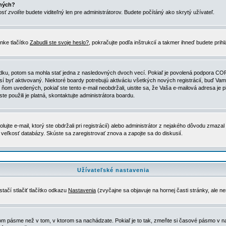
ených?
nosť
zvolíte
budete viditeľný len pre administrátorov. Budete počítáný ako skrytý užívateľ.
nke tlačítko
Zabudli ste svoje heslo?
, pokračujte podľa inštrukcií a takmer ihneď budete prih
dku, potom sa mohla stať jedna z nasledovných dvoch vecí. Pokiaľ je povolená podpora COPPA 
sí byť aktivovaný. Niektoré boardy potrebujú aktiváciu všetkých nových registrácií, buď Vami
 v ňom uvedených, pokiaľ ste tento e-mail neobdržali, uistite sa, že Vaša e-mailová adresa j
ste použili je platná, skontaktujte administrátora boardu.
te e-mail, ktorý ste obdržali pri registrácií) alebo administrátor z nejakého dôvodu zmazal 
la veľkosť databázy. Skúste sa zaregistrovať znova a zapojte sa do diskusií.
Užívateľské nastavenia
tačí stlačiť tlačítko odkazu
Nastavenia
(zvyčajne sa objavuje na hornej časti stránky, ale n
vom pásme než v tom, v ktorom sa nachádzate. Pokiaľ je to tak, zmeňte si časové pásmo v