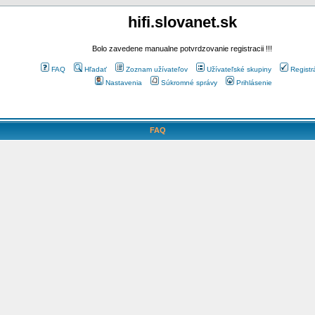
hifi.slovanet.sk
Bolo zavedene manualne potvrdzovanie registracii !!!
FAQ
Hľadať
Zoznam užívateľov
Užívateľské skupiny
Registr
Nastavenia
Súkromné správy
Prihlásenie
FAQ