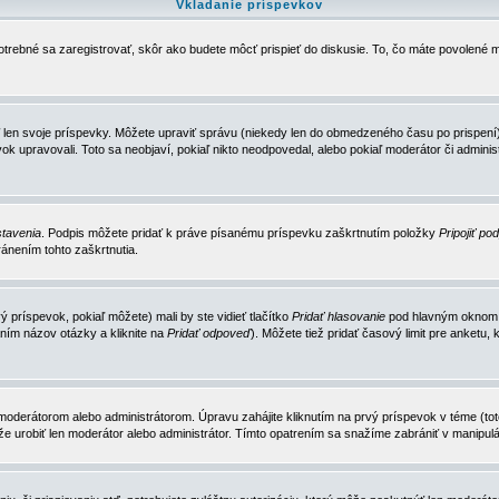
Vkladanie príspevkov
trebné sa zaregistrovať, skôr ako budete môcť prispieť do diskusie. To, čo máte povolené m
 len svoje príspevky. Môžete upraviť správu (niekedy len do obmedzeného času po prispení) 
k upravovali. Toto sa neobjaví, pokiaľ nikto neodpovedal, alebo pokiaľ moderátor či adminis
tavenia
. Podpis môžete pridať k práve písanému príspevku zaškrtnutím položky
Pripojiť po
ánením tohto zaškrtnutia.
 príspevok, pokiaľ môžete) mali by ste vidieť tlačítko
Pridať hlasovanie
pod hlavným oknom n
ním názov otázky a kliknite na
Pridať odpoveď
). Môžete tiež pridať časový limit pre anket
erátorom alebo administrátorom. Úpravu zahájite kliknutím na prvý príspevok v téme (toto 
e urobiť len moderátor alebo administrátor. Tímto opatrením sa snažíme zabrániť v manipulá