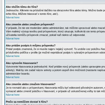
Ako vložím tému do fóra?
Jednoucho. Kliknete na príslušné tlačítko na obrazovke fóra alebo témy. Možno bude po
tohto fóra, Môžete hlasovať v tomto fóre, atd.
).
Návrat hore
Ako zmením alebo zmažem príspevok?
V prípade, že nie ste moderátor alebo administrátor, tak môžete upravovať alebo mazať
Vám malinký výstup textíku pod príspevkom, ktorý ukazuje, koľkokrát ste tento príspevo
užívatelia nemôžu príspevok zmazať, pokiaľ naň niekto už odpovedal.
Návrat hore
Ako pridám podpis k môjmu príspevku?
Pridať podpis znamená, že si musíte najprv nejaký vytvoriť. To urobíte cez položku
Nas
príslušného políčka v profile (je možné nepridávať podpis k vybratým príspevkom odstr
Návrat hore
Ako vytvorím hlasovanie?
Vytvorenie hlasovania je jednoduché. Keď pridáte nový príspevok (alebo upravujete prvý
ankety). Mali by ste zadať názov ankety a potom aspoň dve možnosti (nastavte napísa
administrátor boardu.
Návrat hore
Ako zmením alebo zmažem hlasovanie?
Je to rovnaké ako s príspevkami, hlasovania môžu byť editované pôvodným autorom, mod
vymazať alebo zmeniť položku v hlasovaní, v prípade už uskutočnenej voľby to tak môž
Návrat hore
Prečo sa nemôžem dostať k fóru?