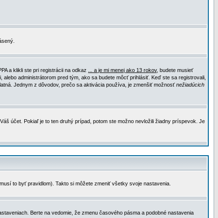
lásený.
a klikli ste pri registrácii na odkaz
... a je mi menej ako 13 rokov
, budete musieť
, alebo administrátorom pred tým, ako sa budete môcť prihlásiť. Keď ste sa registrovali,
e platná. Jednym z dôvodov, prečo sa aktivácia používa, je zmenšiť možnosť
nežiadúcich
Váš účet. Pokiaľ je to ten druhý prípad, potom ste možno nevložili žiadny príspevok. Je
emusí to byť pravidlom). Takto si môžete zmeniť všetky svoje nastavenia.
 nastaveniach. Berte na vedomie, že zmenu časového pásma a podobné nastavenia