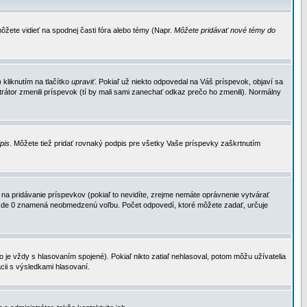
ôžete vidieť na spodnej časti fóra alebo témy (Napr.
Môžete pridávať nové témy do
kliknutím na tlačítko
upraviť
. Pokiaľ už niekto odpovedal na Váš príspevok, objaví sa
trátor zmenili príspevok (tí by mali sami zanechať odkaz prečo ho zmenili). Normálny
dpis
. Môžete tiež pridať rovnaký podpis pre všetky Vaše príspevky zaškrtnutím
a pridávanie príspevkov (pokiaľ to nevidíte, zrejme nemáte oprávnenie vytvárať
u, kde 0 znamená neobmedzenú voľbu. Počet odpovedí, ktoré môžete zadať, určuje
je vždy s hlasovaním spojené). Pokiaľ nikto zatiaľ nehlasoval, potom môžu užívatelia
cii s výsledkami hlasovaní.