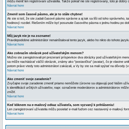
môžu meniť len registrovaní uživatelia. Takže pokiaľ nie ste registrovaný, toto je dobrý 
Návrat hore
Zmenil som časové pásmo, ale je to stále chybne!
Ak ste si istí, že ste zadali časové pásmo správne a aj tak sa líši od toho správneho
hodinový rozdiel. Riešením môže byť posunutie časového pásma o jednu hodinu po dob
Návrat hore
Môj jazyk nie je na zozname!
Pravdepodobne administrátor nenainštaloval tento jazyk, alebo ho nikto do tohoto jazyka 
Návrat hore
Ako zobrazím obrázok pod užívateľským menom?
Možno ste zaregistrovali pri prezeraní príspevkov dva obrázky pod užívateľským menom
sa môže nachádzať väčší obrázok, známy ako "postavička" (avatar), čo je vlastne uniká
potom práve vtedy toto administrátori zakázali, a Vy by ste sa mali spýtať na dôvody (v
Návrat hore
Ako zmeniť svoje zaradenie?
Zvyčajne svoje zaradenie zmeniť priamo nemôžete (úrovne sa objavujú pod Vašim užív
k identifikácií určitých užívateľov, napr. označenie moderátorov a administrátorov m
znížiť.
Návrat hore
Keď kliknem na e-mailový odkaz užívateľa, som vyzvaný k prihláseniu!
Len zaregistrovaní užívatelia môžu posielať e-mail ľuďom cez nastavený e-mailový form
Návrat hore