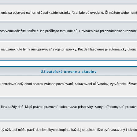
menia sa objavujú na hornej časti každej stránky fóra, kde sú uvedené. Či môžete alebo nemô
to veľmi dôležité, takže si ich prečítajte tam, kde sú. Rovnako ako pri oznámeniach rozhoduje
a uzamknuté témy ani upravovať svoje príspevky. Každé hlasovanie je automaticky ukon
Užívateľské úrovne a skupiny
u kontrolovať celý chod boardu vrátane povoľovaní, zakazovaní užívateľov, vytvárenie užíva
 chod fóra každý deň. Majú právo upravovať alebo mazať príspevky, zamykať/odomykať, presúva
dý užívateľ môže patriť do niekoľkých skupín a každej skupine môže byť nastavený individuá