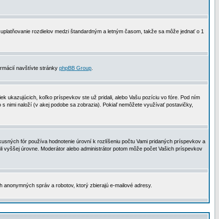
 na uplatňovanie rozdielov medzi štandardným a letným časom, takže sa môže jednať o 1
formácií navštívte stránky
phpBB Group
.
 ukazujúcich, koľko príspevkov ste už pridali, alebo Vašu pozíciu vo fóre. Pod ním
o s nimi naloží (v akej podobe sa zobrazia). Pokiaľ nemôžete využívať postavičky,
usných fór používa hodnotenie úrovní k rozlíšeniu počtu Vami pridaných príspevkov a
ahli vyššej úrovne. Moderátor alebo administrátor potom môže počet Vašich príspevkov
ch anonymných správ a robotov, ktorý zbierajú e-mailové adresy.