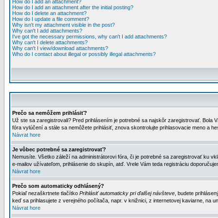
How do I add an attachment?
How do I add an attachment after the initial posting?
How do I delete an attachment?
How do I update a file comment?
Why isn't my attachment visible in the post?
Why can't I add attachments?
I've got the necessary permissions, why can't I add attachments?
Why can't I delete attachments?
Why can't I view/download attachments?
Who do I contact about illegal or possibly illegal attachments?
Prečo sa nemôžem prihlásiť?
Už ste sa zaregistrovali? Pred prihlásením je potrebné sa najskôr zaregistrovať. Bola V
fóra vylúčení a stále sa nemôžete prihlásiť, znova skontrolujte prihlasovacie meno a h
Návrat hore
Je vôbec potrebné sa zaregistrovať?
Nemusíte. Všetko záleží na administrátorovi fóra, či je potrebné sa zaregistrovať k
e-mailov užívateľom, prihlásenie do skupín, atď. Vrele Vám teda registráciu doporučujem
Návrat hore
Prečo som automaticky odhlásený?
Pokiaľ nezaškrtnete tlačítko
Prihlásiť automaticky pri ďalšej návšteve
, budete prihlásen
keď sa prihlasujete z verejného počítača, napr. v knižnici, z internetovej kaviarne, na un
Návrat hore