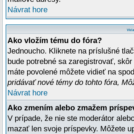
Návrat hore
Vkl
Ako vložím tému do fóra?
Jednoucho. Kliknete na príslušné tla
bude potrebné sa zaregistrovať, skôr 
máte povolené môžete vidieť na spodn
pridávať nové témy do tohto fóra, Môž
Návrat hore
Ako zmením alebo zmažem príspe
V prípade, že nie ste moderátor aleb
mazať len svoje príspevky. Môžete u