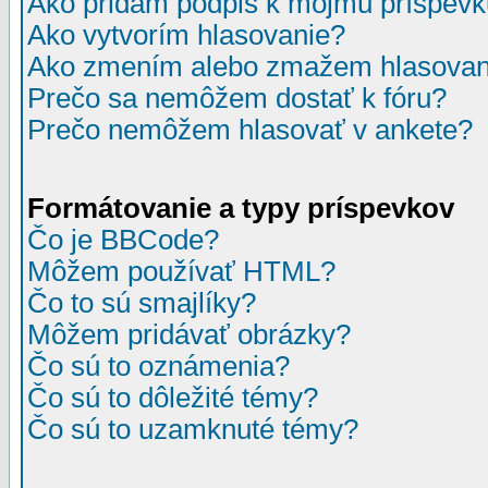
Ako pridám podpis k môjmu príspev
Ako vytvorím hlasovanie?
Ako zmením alebo zmažem hlasovan
Prečo sa nemôžem dostať k fóru?
Prečo nemôžem hlasovať v ankete?
Formátovanie a typy príspevkov
Čo je BBCode?
Môžem používať HTML?
Čo to sú smajlíky?
Môžem pridávať obrázky?
Čo sú to oznámenia?
Čo sú to dôležité témy?
Čo sú to uzamknuté témy?