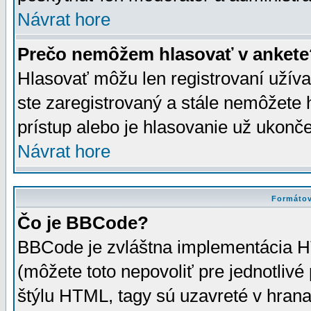
Návrat hore
Prečo nemôžem hlasovať v ankete
Hlasovať môžu len registrovaní užívat
ste zaregistrovaný a stále nemôžet
prístup alebo je hlasovanie už ukonč
Návrat hore
Formátov
Čo je BBCode?
BBCode je zvláštna implementácia HT
(môžete toto nepovoliť pre jednotli
štýlu HTML, tagy sú uzavreté v hrana