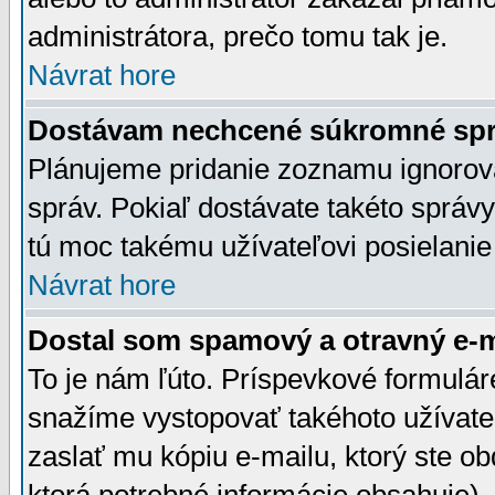
administrátora, prečo tomu tak je.
Návrat hore
Dostávam nechcené súkromné spr
Plánujeme pridanie zoznamu ignorov
správ. Pokiaľ dostávate takéto správy
tú moc takému užívateľovi posielanie
Návrat hore
Dostal som spamový a otravný e-ma
To je nám ľúto. Príspevkové formulá
snažíme vystopovať takéhoto užívateľ
zaslať mu kópiu e-mailu, ktorý ste obdr