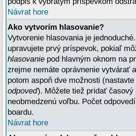
podpis k vybratým príspevkom odstrá
Návrat hore
Ako vytvorím hlasovanie?
Vytvorenie hlasovania je jednoduché.
upravujete prvý príspevok, pokiaľ môž
hlasovanie
pod hlavným oknom na prid
zrejme nemáte oprávnenie vytvárať an
potom aspoň dve možnosti (nastavte 
odpoveď
). Môžete tiež pridať časový
neobmedzenú voľbu. Počet odpovedí, 
boardu.
Návrat hore