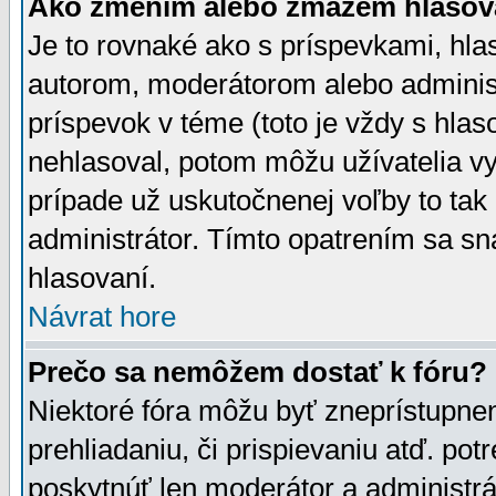
Ako zmením alebo zmažem hlasov
Je to rovnaké ako s príspevkami, h
autorom, moderátorom alebo administ
príspevok v téme (toto je vždy s hlas
nehlasoval, potom môžu užívatelia v
prípade už uskutočnenej voľby to tak
administrátor. Tímto opatrením sa sn
hlasovaní.
Návrat hore
Prečo sa nemôžem dostať k fóru?
Niektoré fóra môžu byť zneprístupnen
prehliadaniu, či prispievaniu atď. pot
poskytnúť len moderátor a administrát