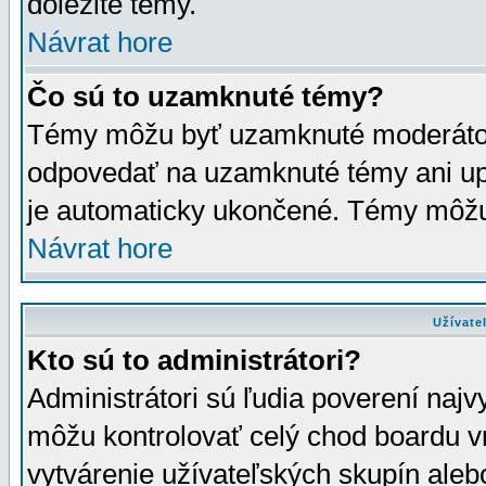
dôležité témy.
Návrat hore
Čo sú to uzamknuté témy?
Témy môžu byť uzamknuté moderáto
odpovedať na uzamknuté témy ani up
je automaticky ukončené. Témy môžu
Návrat hore
Užívate
Kto sú to administrátori?
Administrátori sú ľudia poverení najv
môžu kontrolovať celý chod boardu v
vytvárenie užívateľských skupín aleb