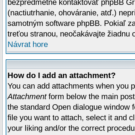
bezpredmetné kontaktovať phpBB Grou
(nactiutrhanie, ohováranie, atď.) ne
samotným software phpBB. Pokiaľ zaš
treťou stranou, neočakávajte žiadnu
Návrat hore
How do I add an attachment?
You can add attachments when you p
Attachment
form below the main post
the standard Open dialogue window fo
file you want to attach, select it and
your liking and/or the correct proced