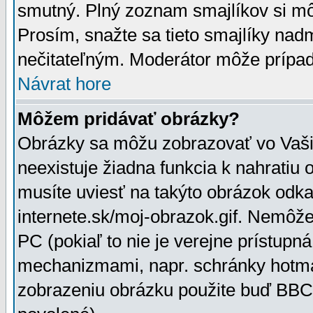
smutný. Plný zoznam smajlíkov si mô
Prosím, snažte sa tieto smajlíky nad
nečitateľným. Moderátor môže prípa
Návrat hore
Môžem pridávať obrázky?
Obrázky sa môžu zobrazovať vo Vaši
neexistuje žiadna funkcia k nahratiu
musíte uviesť na takýto obrázok odka
internete.sk/moj-obrazok.gif. Nemôž
PC (pokiaľ to nie je verejne prístupn
mechanizmami, napr. schránky hotmai
zobrazeniu obrázku použite buď BBCo