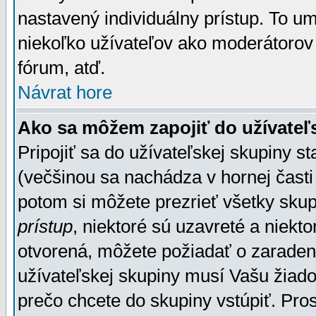
nastavený individuálny prístup. To u
niekoľko užívateľov ako moderátorov 
fórum, atď.
Návrat hore
Ako sa môžem zapojiť do užívateľ
Pripojiť sa do užívateľskej skupiny s
(večšinou sa nachádza v hornej časti 
potom si môžete prezrieť všetky sku
prístup
, niektoré sú uzavreté a niekt
otvorená, môžete požiadať o zaradeni
užívateľskej skupiny musí Vašu žiado
prečo chcete do skupiny vstúpiť. Pro