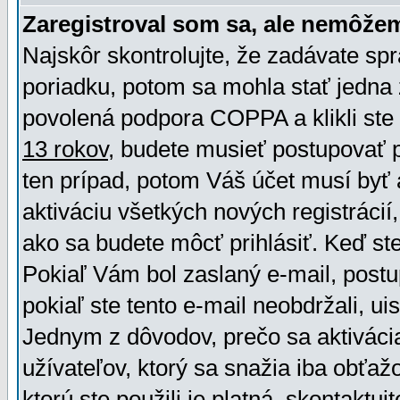
Zaregistroval som sa, ale nemôžem
Najskôr skontrolujte, že zadávate sp
poriadku, potom sa mohla stať jedna 
povolená podpora COPPA a klikli ste 
13 rokov
, budete musieť postupovať po
ten prípad, potom Váš účet musí byť 
aktiváciu všetkých nových registráci
ako sa budete môcť prihlásiť. Keď ste 
Pokiaľ Vám bol zaslaný e-mail, postu
pokiaľ ste tento e-mail neobdržali, ui
Jednym z dôvodov, prečo sa aktiváci
užívateľov, ktorý sa snažia iba obťažo
ktorú ste použili je platná, skontaktuj