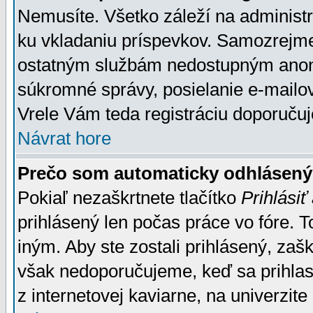
Nemusíte. Všetko záleží na administrá
ku vkladaniu príspevkov. Samozrejme
ostatným službám nedostupným anon
súkromné správy, posielanie e-mailov
Vrele Vám teda registráciu doporučuj
Návrat hore
Prečo som automaticky odhlásen
Pokiaľ nezaškrtnete tlačítko
Prihlásiť
prihlásený len počas práce vo fóre. 
iným. Aby ste zostali prihlásený, zaškr
však nedoporučujeme, keď sa prihlasuj
z internetovej kaviarne, na univerzite 