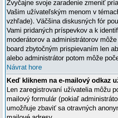
Zvyčajne svoje zaradenie zmeniť pr
Vašim užívateľským menom v témach 
vzhľade). Väčšina diskusných fór pou
Vami pridaných príspevkov a k identif
moderátorov a administrátorov môže 
board zbytočným prispievaním len aby
alebo administrátor potom môže počet
Návrat hore
Keď kliknem na e-mailový odkaz už
Len zaregistrovaní užívatelia môžu p
mailový formulár (pokiaľ administráto
umožňuje zbaviť sa otravných anonym
mailové adresy.