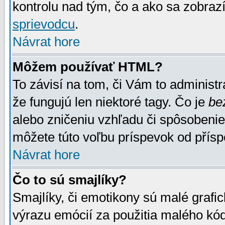
kontrolu nad tým, čo a ako sa zobrazí
sprievodcu
.
Návrat hore
Môžem používať HTML?
To závisí na tom, či Vám to administrá
že fungujú len niektoré tagy. Čo je
be
alebo zničeniu vzhľadu či spôsobeni
môžete túto voľbu príspevok od přís
Návrat hore
Čo to sú smajlíky?
Smajlíky, či emotikony sú malé grafic
výrazu emócií za použitia malého kód