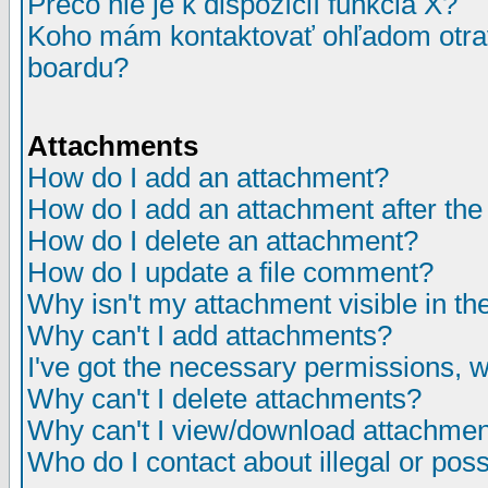
Prečo nie je k dispozícií funkcia X?
Koho mám kontaktovať ohľadom otrav
boardu?
Attachments
How do I add an attachment?
How do I add an attachment after the i
How do I delete an attachment?
How do I update a file comment?
Why isn't my attachment visible in th
Why can't I add attachments?
I've got the necessary permissions, 
Why can't I delete attachments?
Why can't I view/download attachme
Who do I contact about illegal or poss