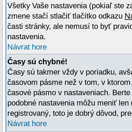
Všetky Vaše nastavenia (pokiaľ ste z
zmene stačí stlačiť tlačítko odkazu
N
časti stránky, ale nemusí to byť prav
nastavenia.
Návrat hore
Časy sú chybné!
Časy sú takmer vždy v poriadku, avša
časovom pásme než v tom, v ktorom s
časové pásmo v nastaveniach. Bert
podobné nastavenia môžu meniť len re
registrovaný, toto je dobrý dôvod, pre
Návrat hore