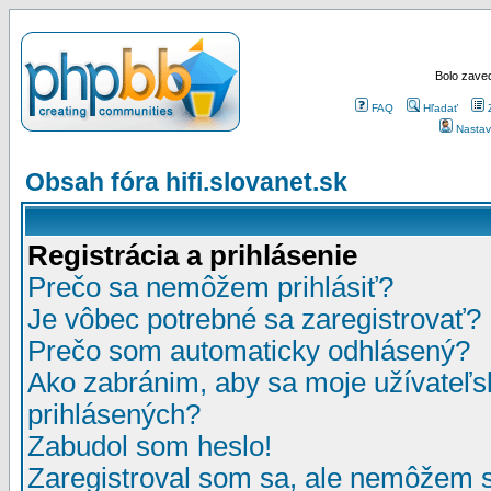
Bolo zaved
FAQ
Hľadať
Nastav
Obsah fóra hifi.slovanet.sk
Registrácia a prihlásenie
Prečo sa nemôžem prihlásiť?
Je vôbec potrebné sa zaregistrovať?
Prečo som automaticky odhlásený?
Ako zabránim, aby sa moje užívateľ
prihlásených?
Zabudol som heslo!
Zaregistroval som sa, ale nemôžem sa