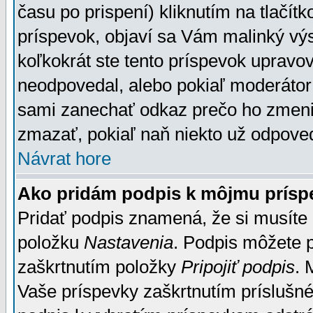
času po prispení) kliknutím na tlačít
príspevok, objaví sa Vám malinký výs
koľkokrát ste tento príspevok upravova
neodpovedal, alebo pokiaľ moderátor č
sami zanechať odkaz prečo ho zmenil
zmazať, pokiaľ naň niekto už odpoved
Návrat hore
Ako pridám podpis k môjmu prísp
Pridať podpis znamená, že si musíte n
položku
Nastavenia
. Podpis môžete 
zaškrtnutím položky
Pripojiť podpis
. 
Vaše príspevky zaškrtnutím príslušné