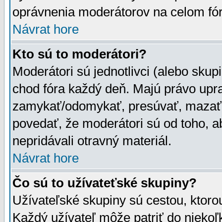
oprávnenia moderátorov na celom fór
Návrat hore
Kto sú to moderátori?
Moderátori sú jednotlivci (alebo skupi
chod fóra každý deň. Majú právo upr
zamykať/odomykať, presúvať, mazať a
povedať, že moderátori sú od toho, a
nepridávali otravný materiál.
Návrat hore
Čo sú to užívateťské skupiny?
Užívateľské skupiny sú cestou, ktoro
Každý užívateľ môže patriť do nieko