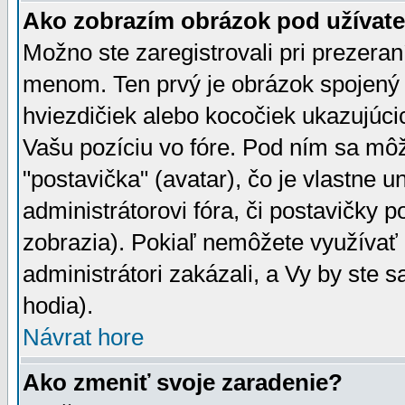
Ako zobrazím obrázok pod užíva
Možno ste zaregistrovali pri prezera
menom. Ten prvý je obrázok spojený 
hviezdičiek alebo kocočiek ukazujúcic
Vašu pozíciu vo fóre. Pod ním sa m
"postavička" (avatar), čo je vlastne 
administrátorovi fóra, či postavičky p
zobrazia). Pokiaľ nemôžete využívať 
administrátori zakázali, a Vy by ste 
hodia).
Návrat hore
Ako zmeniť svoje zaradenie?