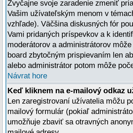
Zvyčajne svoje zaradenie zmeniť pr
Vašim užívateľským menom v témach 
vzhľade). Väčšina diskusných fór pou
Vami pridaných príspevkov a k identif
moderátorov a administrátorov môže 
board zbytočným prispievaním len aby
alebo administrátor potom môže počet
Návrat hore
Keď kliknem na e-mailový odkaz už
Len zaregistrovaní užívatelia môžu p
mailový formulár (pokiaľ administráto
umožňuje zbaviť sa otravných anonym
mailové adresy.