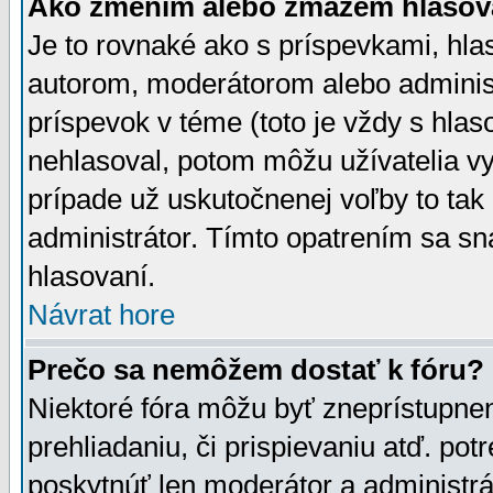
Ako zmením alebo zmažem hlasov
Je to rovnaké ako s príspevkami, h
autorom, moderátorom alebo administ
príspevok v téme (toto je vždy s hlas
nehlasoval, potom môžu užívatelia v
prípade už uskutočnenej voľby to tak
administrátor. Tímto opatrením sa sn
hlasovaní.
Návrat hore
Prečo sa nemôžem dostať k fóru?
Niektoré fóra môžu byť zneprístupnen
prehliadaniu, či prispievaniu atď. pot
poskytnúť len moderátor a administrát