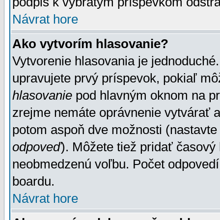
podpis k vybratým príspevkom odstrá
Návrat hore
Ako vytvorím hlasovanie?
Vytvorenie hlasovania je jednoduché.
upravujete prvý príspevok, pokiaľ môž
hlasovanie
pod hlavným oknom na prid
zrejme nemáte oprávnenie vytvárať an
potom aspoň dve možnosti (nastavte 
odpoveď
). Môžete tiež pridať časový
neobmedzenú voľbu. Počet odpovedí, 
boardu.
Návrat hore