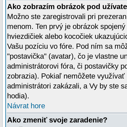
Ako zobrazím obrázok pod užíva
Možno ste zaregistrovali pri prezera
menom. Ten prvý je obrázok spojený 
hviezdičiek alebo kocočiek ukazujúcic
Vašu pozíciu vo fóre. Pod ním sa m
"postavička" (avatar), čo je vlastne 
administrátorovi fóra, či postavičky p
zobrazia). Pokiaľ nemôžete využívať 
administrátori zakázali, a Vy by ste 
hodia).
Návrat hore
Ako zmeniť svoje zaradenie?