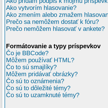
Ako pridám podpis k môjmu príspev
Ako vytvorím hlasovanie?
Ako zmením alebo zmažem hlasovan
Prečo sa nemôžem dostať k fóru?
Prečo nemôžem hlasovať v ankete?
Formátovanie a typy príspevkov
Čo je BBCode?
Môžem používať HTML?
Čo to sú smajlíky?
Môžem pridávať obrázky?
Čo sú to oznámenia?
Čo sú to dôležité témy?
Čo sú to uzamknuté témy?