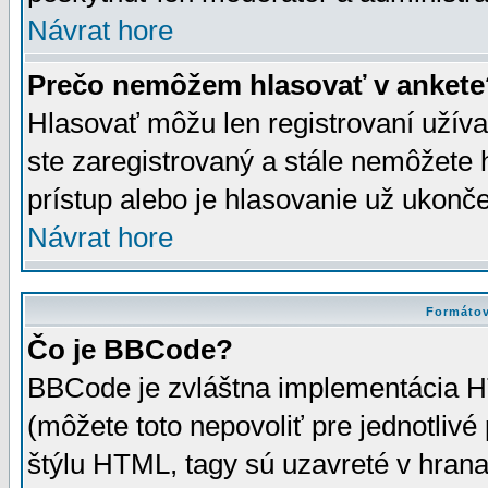
Návrat hore
Prečo nemôžem hlasovať v ankete
Hlasovať môžu len registrovaní užívat
ste zaregistrovaný a stále nemôžet
prístup alebo je hlasovanie už ukonč
Návrat hore
Formátov
Čo je BBCode?
BBCode je zvláštna implementácia HT
(môžete toto nepovoliť pre jednotli
štýlu HTML, tagy sú uzavreté v hrana