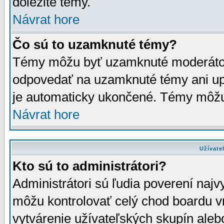
dôležité témy.
Návrat hore
Čo sú to uzamknuté témy?
Témy môžu byť uzamknuté moderáto
odpovedať na uzamknuté témy ani up
je automaticky ukončené. Témy môžu
Návrat hore
Užívate
Kto sú to administrátori?
Administrátori sú ľudia poverení najv
môžu kontrolovať celý chod boardu v
vytvárenie užívateľských skupín aleb