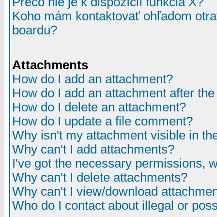
Prečo nie je k dispozícií funkcia X?
Koho mám kontaktovať ohľadom otrav
boardu?
Attachments
How do I add an attachment?
How do I add an attachment after the i
How do I delete an attachment?
How do I update a file comment?
Why isn't my attachment visible in th
Why can't I add attachments?
I've got the necessary permissions, 
Why can't I delete attachments?
Why can't I view/download attachme
Who do I contact about illegal or poss