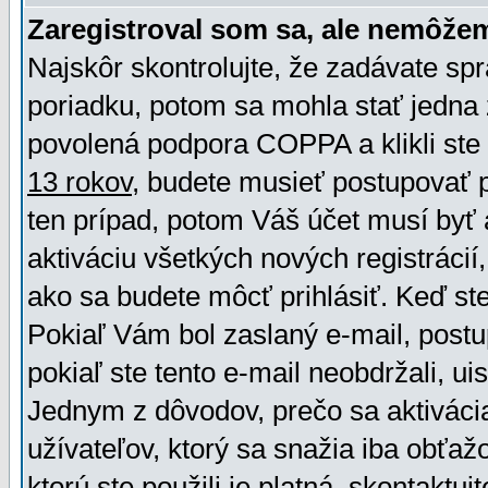
Zaregistroval som sa, ale nemôžem
Najskôr skontrolujte, že zadávate sp
poriadku, potom sa mohla stať jedna 
povolená podpora COPPA a klikli ste 
13 rokov
, budete musieť postupovať po
ten prípad, potom Váš účet musí byť 
aktiváciu všetkých nových registráci
ako sa budete môcť prihlásiť. Keď ste 
Pokiaľ Vám bol zaslaný e-mail, postu
pokiaľ ste tento e-mail neobdržali, ui
Jednym z dôvodov, prečo sa aktiváci
užívateľov, ktorý sa snažia iba obťažo
ktorú ste použili je platná, skontaktuj