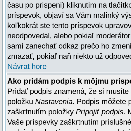
času po prispení) kliknutím na tlačít
príspevok, objaví sa Vám malinký výs
koľkokrát ste tento príspevok upravova
neodpovedal, alebo pokiaľ moderátor č
sami zanechať odkaz prečo ho zmenil
zmazať, pokiaľ naň niekto už odpoved
Návrat hore
Ako pridám podpis k môjmu prísp
Pridať podpis znamená, že si musíte n
položku
Nastavenia
. Podpis môžete 
zaškrtnutím položky
Pripojiť podpis
. 
Vaše príspevky zaškrtnutím príslušné