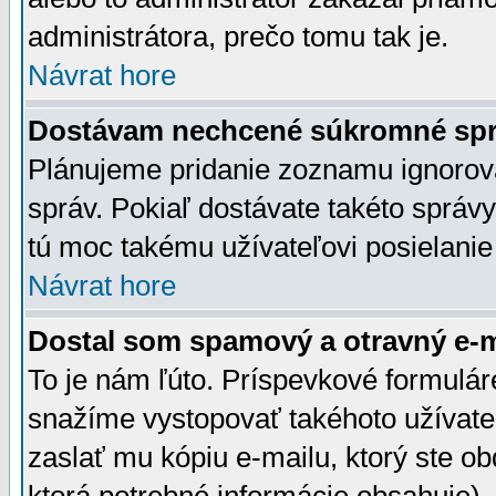
administrátora, prečo tomu tak je.
Návrat hore
Dostávam nechcené súkromné spr
Plánujeme pridanie zoznamu ignorov
správ. Pokiaľ dostávate takéto správy
tú moc takému užívateľovi posielanie
Návrat hore
Dostal som spamový a otravný e-ma
To je nám ľúto. Príspevkové formulá
snažíme vystopovať takéhoto užívateľ
zaslať mu kópiu e-mailu, ktorý ste obdr