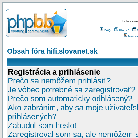
Bolo zaved
FAQ
Hľadať
Nastav
Obsah fóra hifi.slovanet.sk
Registrácia a prihlásenie
Prečo sa nemôžem prihlásiť?
Je vôbec potrebné sa zaregistrovať?
Prečo som automaticky odhlásený?
Ako zabránim, aby sa moje užívateľ
prihlásených?
Zabudol som heslo!
Zaregistroval som sa, ale nemôžem sa