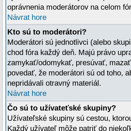
oprávnenia moderátorov na celom fór
Návrat hore
Kto sú to moderátori?
Moderátori sú jednotlivci (alebo skupi
chod fóra každý deň. Majú právo upr
zamykať/odomykať, presúvať, mazať a
povedať, že moderátori sú od toho, a
nepridávali otravný materiál.
Návrat hore
Čo sú to užívateťské skupiny?
Užívateľské skupiny sú cestou, ktoro
Každý užívateľ môže patriť do nieko