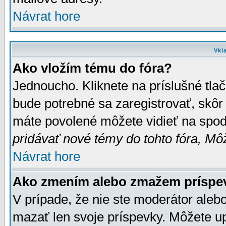
Návrat hore
Vkl
Ako vložím tému do fóra?
Jednoucho. Kliknete na príslušné tla
bude potrebné sa zaregistrovať, skôr 
máte povolené môžete vidieť na spodn
pridávať nové témy do tohto fóra, Môž
Návrat hore
Ako zmením alebo zmažem príspe
V prípade, že nie ste moderátor aleb
mazať len svoje príspevky. Môžete u