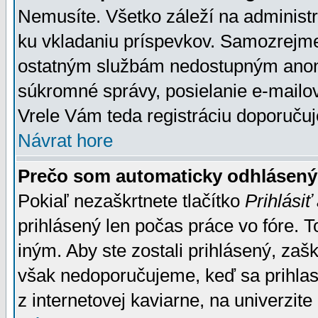
Nemusíte. Všetko záleží na administrá
ku vkladaniu príspevkov. Samozrejme
ostatným službám nedostupným anon
súkromné správy, posielanie e-mailov
Vrele Vám teda registráciu doporučuj
Návrat hore
Prečo som automaticky odhlásen
Pokiaľ nezaškrtnete tlačítko
Prihlásiť
prihlásený len počas práce vo fóre. 
iným. Aby ste zostali prihlásený, zaškr
však nedoporučujeme, keď sa prihlasuj
z internetovej kaviarne, na univerzite 