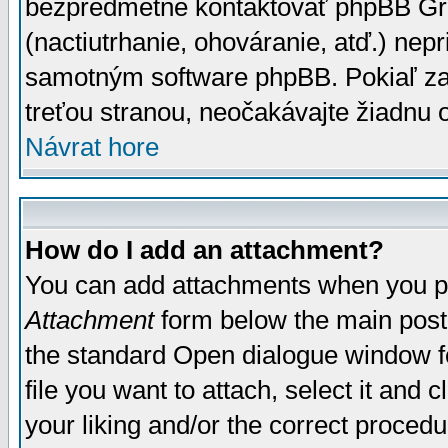
bezpredmetné kontaktovať phpBB Grou
(nactiutrhanie, ohováranie, atď.) ne
samotným software phpBB. Pokiaľ zaš
treťou stranou, neočakávajte žiadnu
Návrat hore
How do I add an attachment?
You can add attachments when you p
Attachment
form below the main post
the standard Open dialogue window fo
file you want to attach, select it and
your liking and/or the correct proced