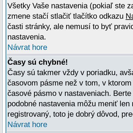
Všetky Vaše nastavenia (pokiaľ ste z
zmene stačí stlačiť tlačítko odkazu
N
časti stránky, ale nemusí to byť prav
nastavenia.
Návrat hore
Časy sú chybné!
Časy sú takmer vždy v poriadku, avša
časovom pásme než v tom, v ktorom s
časové pásmo v nastaveniach. Bert
podobné nastavenia môžu meniť len re
registrovaný, toto je dobrý dôvod, pre
Návrat hore