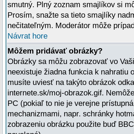
smutný. Plný zoznam smajlíkov si mô
Prosím, snažte sa tieto smajlíky nad
nečitateľným. Moderátor môže prípa
Návrat hore
Môžem pridávať obrázky?
Obrázky sa môžu zobrazovať vo Vaši
neexistuje žiadna funkcia k nahratiu
musíte uviesť na takýto obrázok odka
internete.sk/moj-obrazok.gif. Nemôž
PC (pokiaľ to nie je verejne prístupn
mechanizmami, napr. schránky hotmai
zobrazeniu obrázku použite buď BBCo