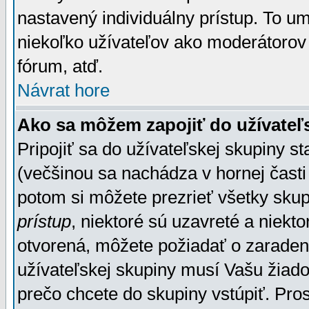
nastavený individuálny prístup. To u
niekoľko užívateľov ako moderátorov 
fórum, atď.
Návrat hore
Ako sa môžem zapojiť do užívateľ
Pripojiť sa do užívateľskej skupiny s
(večšinou sa nachádza v hornej časti 
potom si môžete prezrieť všetky sku
prístup
, niektoré sú uzavreté a niekt
otvorená, môžete požiadať o zaradeni
užívateľskej skupiny musí Vašu žiado
prečo chcete do skupiny vstúpiť. Pro