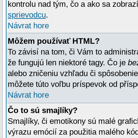
kontrolu nad tým, čo a ako sa zobrazí
sprievodcu
.
Návrat hore
Môžem používať HTML?
To závisí na tom, či Vám to administrá
že fungujú len niektoré tagy. Čo je
be
alebo zničeniu vzhľadu či spôsobeni
môžete túto voľbu príspevok od přís
Návrat hore
Čo to sú smajlíky?
Smajlíky, či emotikony sú malé grafic
výrazu emócií za použitia malého kód