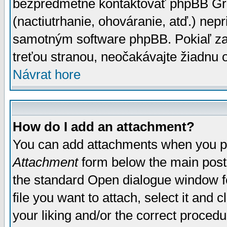
bezpredmetné kontaktovať phpBB Grou
(nactiutrhanie, ohováranie, atď.) ne
samotným software phpBB. Pokiaľ zaš
treťou stranou, neočakávajte žiadnu
Návrat hore
How do I add an attachment?
You can add attachments when you p
Attachment
form below the main post
the standard Open dialogue window fo
file you want to attach, select it and
your liking and/or the correct proced