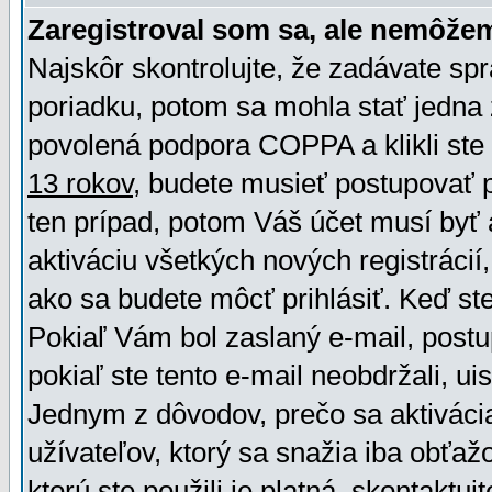
Zaregistroval som sa, ale nemôžem
Najskôr skontrolujte, že zadávate sp
poriadku, potom sa mohla stať jedna 
povolená podpora COPPA a klikli ste 
13 rokov
, budete musieť postupovať po
ten prípad, potom Váš účet musí byť 
aktiváciu všetkých nových registráci
ako sa budete môcť prihlásiť. Keď ste 
Pokiaľ Vám bol zaslaný e-mail, postu
pokiaľ ste tento e-mail neobdržali, ui
Jednym z dôvodov, prečo sa aktiváci
užívateľov, ktorý sa snažia iba obťažo
ktorú ste použili je platná, skontaktuj