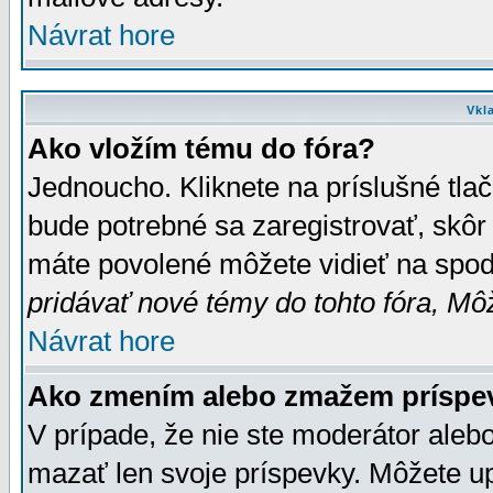
Návrat hore
Vkl
Ako vložím tému do fóra?
Jednoucho. Kliknete na príslušné tla
bude potrebné sa zaregistrovať, skôr 
máte povolené môžete vidieť na spodn
pridávať nové témy do tohto fóra, Môž
Návrat hore
Ako zmením alebo zmažem príspe
V prípade, že nie ste moderátor aleb
mazať len svoje príspevky. Môžete u