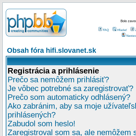
Bolo zaved
FAQ
Hľadať
Nastav
Obsah fóra hifi.slovanet.sk
Registrácia a prihlásenie
Prečo sa nemôžem prihlásiť?
Je vôbec potrebné sa zaregistrovať?
Prečo som automaticky odhlásený?
Ako zabránim, aby sa moje užívateľ
prihlásených?
Zabudol som heslo!
Zaregistroval som sa, ale nemôžem sa