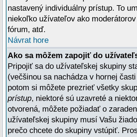
nastavený individuálny prístup. To u
niekoľko užívateľov ako moderátorov 
fórum, atď.
Návrat hore
Ako sa môžem zapojiť do užívateľ
Pripojiť sa do užívateľskej skupiny s
(večšinou sa nachádza v hornej časti 
potom si môžete prezrieť všetky sku
prístup
, niektoré sú uzavreté a niekt
otvorená, môžete požiadať o zaradeni
užívateľskej skupiny musí Vašu žiado
prečo chcete do skupiny vstúpiť. Pro