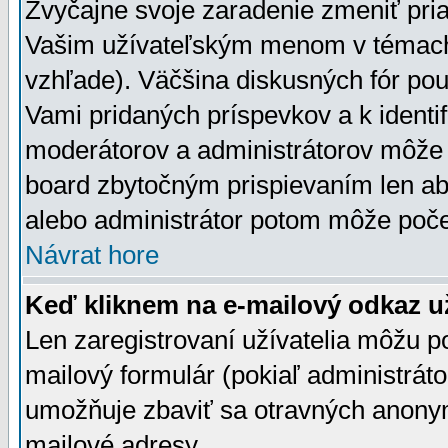
Zvyčajne svoje zaradenie zmeniť pr
Vašim užívateľským menom v témach 
vzhľade). Väčšina diskusných fór pou
Vami pridaných príspevkov a k identif
moderátorov a administrátorov môže 
board zbytočným prispievaním len aby
alebo administrátor potom môže počet
Návrat hore
Keď kliknem na e-mailový odkaz už
Len zaregistrovaní užívatelia môžu p
mailový formulár (pokiaľ administráto
umožňuje zbaviť sa otravných anonym
mailové adresy.