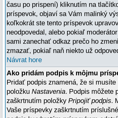
času po prispení) kliknutím na tlačít
príspevok, objaví sa Vám malinký výs
koľkokrát ste tento príspevok upravova
neodpovedal, alebo pokiaľ moderátor č
sami zanechať odkaz prečo ho zmenil
zmazať, pokiaľ naň niekto už odpoved
Návrat hore
Ako pridám podpis k môjmu prísp
Pridať podpis znamená, že si musíte n
položku
Nastavenia
. Podpis môžete 
zaškrtnutím položky
Pripojiť podpis
. 
Vaše príspevky zaškrtnutím príslušné