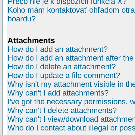
Prečo nie je k dispozícií funkcia X?
Koho mám kontaktovať ohľadom otrav
boardu?
Attachments
How do I add an attachment?
How do I add an attachment after the i
How do I delete an attachment?
How do I update a file comment?
Why isn't my attachment visible in th
Why can't I add attachments?
I've got the necessary permissions, 
Why can't I delete attachments?
Why can't I view/download attachme
Who do I contact about illegal or poss