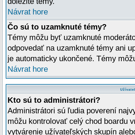
dôležité témy.
Návrat hore
Čo sú to uzamknuté témy?
Témy môžu byť uzamknuté moderáto
odpovedať na uzamknuté témy ani up
je automaticky ukončené. Témy môžu
Návrat hore
Užívate
Kto sú to administrátori?
Administrátori sú ľudia poverení najv
môžu kontrolovať celý chod boardu v
vytvárenie užívateľských skupín aleb