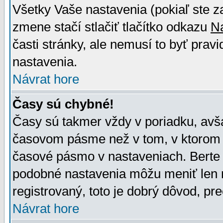
Všetky Vaše nastavenia (pokiaľ ste z
zmene stačí stlačiť tlačítko odkazu
N
časti stránky, ale nemusí to byť prav
nastavenia.
Návrat hore
Časy sú chybné!
Časy sú takmer vždy v poriadku, avša
časovom pásme než v tom, v ktorom s
časové pásmo v nastaveniach. Bert
podobné nastavenia môžu meniť len re
registrovaný, toto je dobrý dôvod, pre
Návrat hore