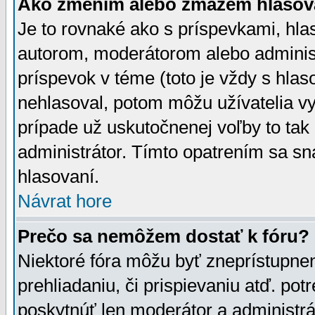
Ako zmením alebo zmažem hlasov
Je to rovnaké ako s príspevkami, h
autorom, moderátorom alebo administ
príspevok v téme (toto je vždy s hlas
nehlasoval, potom môžu užívatelia v
prípade už uskutočnenej voľby to tak
administrátor. Tímto opatrením sa sn
hlasovaní.
Návrat hore
Prečo sa nemôžem dostať k fóru?
Niektoré fóra môžu byť zneprístupnen
prehliadaniu, či prispievaniu atď. pot
poskytnúť len moderátor a administrát