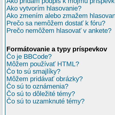
Ako pridám podpis k môjmu príspev
Ako vytvorím hlasovanie?
Ako zmením alebo zmažem hlasovan
Prečo sa nemôžem dostať k fóru?
Prečo nemôžem hlasovať v ankete?
Formátovanie a typy príspevkov
Čo je BBCode?
Môžem používať HTML?
Čo to sú smajlíky?
Môžem pridávať obrázky?
Čo sú to oznámenia?
Čo sú to dôležité témy?
Čo sú to uzamknuté témy?