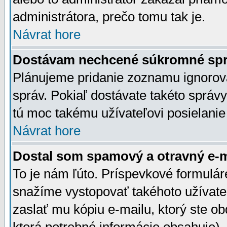
administrátora, prečo tomu tak je.
Návrat hore
Dostávam nechcené súkromné spr
Plánujeme pridanie zoznamu ignorov
správ. Pokiaľ dostávate takéto správy
tú moc takému užívateľovi posielanie
Návrat hore
Dostal som spamový a otravný e-ma
To je nám ľúto. Príspevkové formulá
snažíme vystopovať takéhoto užívateľ
zaslať mu kópiu e-mailu, ktorý ste obdr