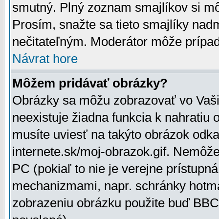
smutný. Plný zoznam smajlíkov si mô
Prosím, snažte sa tieto smajlíky nad
nečitateľným. Moderátor môže prípa
Návrat hore
Môžem pridávať obrázky?
Obrázky sa môžu zobrazovať vo Vaši
neexistuje žiadna funkcia k nahratiu
musíte uviesť na takýto obrázok odka
internete.sk/moj-obrazok.gif. Nemôž
PC (pokiaľ to nie je verejne prístupn
mechanizmami, napr. schránky hotmai
zobrazeniu obrázku použite buď BBCo