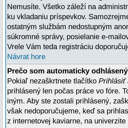
Nemusíte. Všetko záleží na administrá
ku vkladaniu príspevkov. Samozrejme
ostatným službám nedostupným anon
súkromné správy, posielanie e-mailov
Vrele Vám teda registráciu doporučuj
Návrat hore
Prečo som automaticky odhlásen
Pokiaľ nezaškrtnete tlačítko
Prihlásiť
prihlásený len počas práce vo fóre. 
iným. Aby ste zostali prihlásený, zaškr
však nedoporučujeme, keď sa prihlasuj
z internetovej kaviarne, na univerzite 