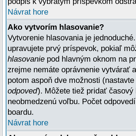
podpis k vybratým príspevkom odstrá
Návrat hore
Ako vytvorím hlasovanie?
Vytvorenie hlasovania je jednoduché.
upravujete prvý príspevok, pokiaľ môž
hlasovanie
pod hlavným oknom na prid
zrejme nemáte oprávnenie vytvárať an
potom aspoň dve možnosti (nastavte 
odpoveď
). Môžete tiež pridať časový
neobmedzenú voľbu. Počet odpovedí, 
boardu.
Návrat hore