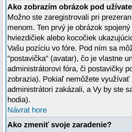
Ako zobrazím obrázok pod užíva
Možno ste zaregistrovali pri prezera
menom. Ten prvý je obrázok spojený 
hviezdičiek alebo kocočiek ukazujúcic
Vašu pozíciu vo fóre. Pod ním sa m
"postavička" (avatar), čo je vlastne 
administrátorovi fóra, či postavičky p
zobrazia). Pokiaľ nemôžete využívať 
administrátori zakázali, a Vy by ste 
hodia).
Návrat hore
Ako zmeniť svoje zaradenie?