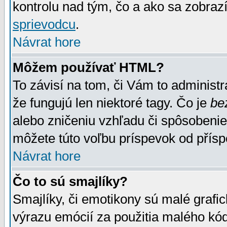
kontrolu nad tým, čo a ako sa zobrazí
sprievodcu
.
Návrat hore
Môžem používať HTML?
To závisí na tom, či Vám to administrá
že fungujú len niektoré tagy. Čo je
be
alebo zničeniu vzhľadu či spôsobeni
môžete túto voľbu príspevok od přís
Návrat hore
Čo to sú smajlíky?
Smajlíky, či emotikony sú malé grafic
výrazu emócií za použitia malého kód