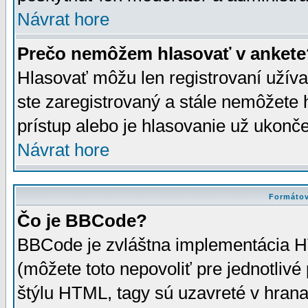
Návrat hore
Prečo nemôžem hlasovať v ankete
Hlasovať môžu len registrovaní užívat
ste zaregistrovaný a stále nemôžet
prístup alebo je hlasovanie už ukonč
Návrat hore
Formátov
Čo je BBCode?
BBCode je zvláštna implementácia HT
(môžete toto nepovoliť pre jednotli
štýlu HTML, tagy sú uzavreté v hrana