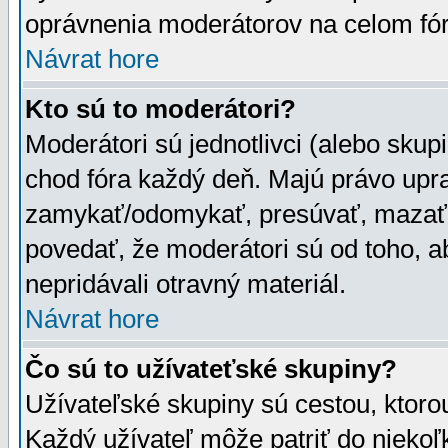
oprávnenia moderátorov na celom fór
Návrat hore
Kto sú to moderátori?
Moderátori sú jednotlivci (alebo skupi
chod fóra každý deň. Majú právo upr
zamykať/odomykať, presúvať, mazať a
povedať, že moderátori sú od toho, a
nepridávali otravný materiál.
Návrat hore
Čo sú to užívateťské skupiny?
Užívateľské skupiny sú cestou, ktoro
Každý užívateľ môže patriť do nieko