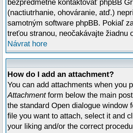
bezpredmetné kontaktovať phpBB Grou
(nactiutrhanie, ohováranie, atď.) ne
samotným software phpBB. Pokiaľ zaš
treťou stranou, neočakávajte žiadnu
Návrat hore
How do I add an attachment?
You can add attachments when you p
Attachment
form below the main post
the standard Open dialogue window fo
file you want to attach, select it and
your liking and/or the correct proced