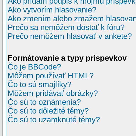
Ako pridám podpis k môjmu príspev
Ako vytvorím hlasovanie?
Ako zmením alebo zmažem hlasovan
Prečo sa nemôžem dostať k fóru?
Prečo nemôžem hlasovať v ankete?
Formátovanie a typy príspevkov
Čo je BBCode?
Môžem používať HTML?
Čo to sú smajlíky?
Môžem pridávať obrázky?
Čo sú to oznámenia?
Čo sú to dôležité témy?
Čo sú to uzamknuté témy?