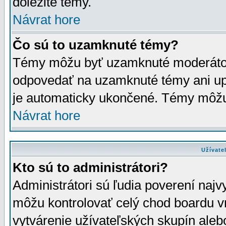
dôležité témy.
Návrat hore
Čo sú to uzamknuté témy?
Témy môžu byť uzamknuté moderáto
odpovedať na uzamknuté témy ani up
je automaticky ukončené. Témy môžu
Návrat hore
Užívate
Kto sú to administrátori?
Administrátori sú ľudia poverení najv
môžu kontrolovať celý chod boardu v
vytvárenie užívateľských skupín aleb