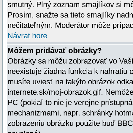
smutný. Plný zoznam smajlíkov si mô
Prosím, snažte sa tieto smajlíky nad
nečitateľným. Moderátor môže prípa
Návrat hore
Môžem pridávať obrázky?
Obrázky sa môžu zobrazovať vo Vaši
neexistuje žiadna funkcia k nahratiu
musíte uviesť na takýto obrázok odka
internete.sk/moj-obrazok.gif. Nemôž
PC (pokiaľ to nie je verejne prístupn
mechanizmami, napr. schránky hotmai
zobrazeniu obrázku použite buď BBCo