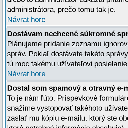
administrátora, prečo tomu tak je.
Návrat hore
Dostávam nechcené súkromné spr
Plánujeme pridanie zoznamu ignorov
správ. Pokiaľ dostávate takéto správy
tú moc takému užívateľovi posielanie
Návrat hore
Dostal som spamový a otravný e-ma
To je nám ľúto. Príspevkové formulá
snažíme vystopovať takéhoto užívateľ
zaslať mu kópiu e-mailu, ktorý ste obdr