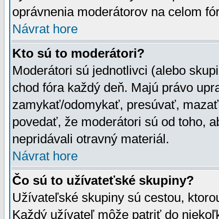
oprávnenia moderátorov na celom fór
Návrat hore
Kto sú to moderátori?
Moderátori sú jednotlivci (alebo skupi
chod fóra každý deň. Majú právo upr
zamykať/odomykať, presúvať, mazať a
povedať, že moderátori sú od toho, a
nepridávali otravný materiál.
Návrat hore
Čo sú to užívateťské skupiny?
Užívateľské skupiny sú cestou, ktoro
Každý užívateľ môže patriť do nieko