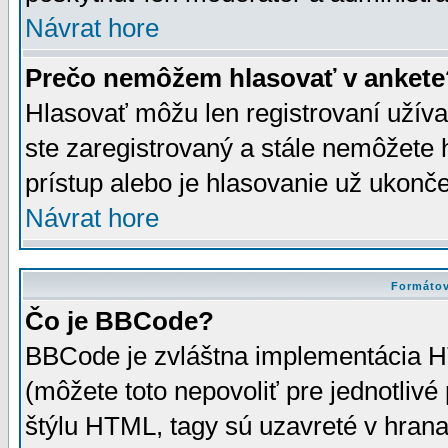
Návrat hore
Prečo nemôžem hlasovať v ankete
Hlasovať môžu len registrovaní užívat
ste zaregistrovaný a stále nemôžet
prístup alebo je hlasovanie už ukonč
Návrat hore
Formátov
Čo je BBCode?
BBCode je zvláštna implementácia HT
(môžete toto nepovoliť pre jednotli
štýlu HTML, tagy sú uzavreté v hrana