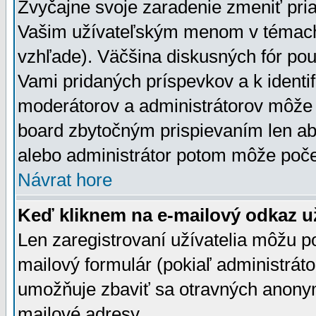
Zvyčajne svoje zaradenie zmeniť pr
Vašim užívateľským menom v témach 
vzhľade). Väčšina diskusných fór pou
Vami pridaných príspevkov a k identif
moderátorov a administrátorov môže 
board zbytočným prispievaním len aby
alebo administrátor potom môže počet
Návrat hore
Keď kliknem na e-mailový odkaz už
Len zaregistrovaní užívatelia môžu p
mailový formulár (pokiaľ administráto
umožňuje zbaviť sa otravných anonym
mailové adresy.