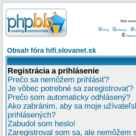
Bolo zaved
FAQ
Hľadať
Nastav
Obsah fóra hifi.slovanet.sk
Registrácia a prihlásenie
Prečo sa nemôžem prihlásiť?
Je vôbec potrebné sa zaregistrovať?
Prečo som automaticky odhlásený?
Ako zabránim, aby sa moje užívateľ
prihlásených?
Zabudol som heslo!
Zaregistroval som sa, ale nemôžem sa