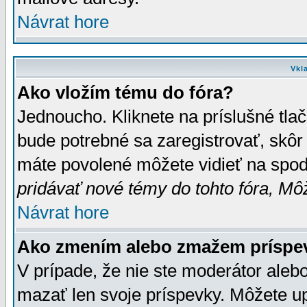
Návrat hore
Vkl
Ako vložím tému do fóra?
Jednoucho. Kliknete na príslušné tla
bude potrebné sa zaregistrovať, skôr 
máte povolené môžete vidieť na spodn
pridávať nové témy do tohto fóra, Môž
Návrat hore
Ako zmením alebo zmažem príspe
V prípade, že nie ste moderátor aleb
mazať len svoje príspevky. Môžete u