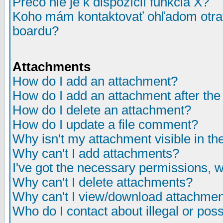
Prečo nie je k dispozícií funkcia X?
Koho mám kontaktovať ohľadom otrav
boardu?
Attachments
How do I add an attachment?
How do I add an attachment after the i
How do I delete an attachment?
How do I update a file comment?
Why isn't my attachment visible in th
Why can't I add attachments?
I've got the necessary permissions, 
Why can't I delete attachments?
Why can't I view/download attachme
Who do I contact about illegal or poss