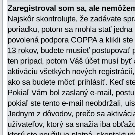
Zaregistroval som sa, ale nemôžem
Najskôr skontrolujte, že zadávate sp
poriadku, potom sa mohla stať jedna 
povolená podpora COPPA a klikli ste 
13 rokov
, budete musieť postupovať po
ten prípad, potom Váš účet musí byť 
aktiváciu všetkých nových registráci
ako sa budete môcť prihlásiť. Keď ste 
Pokiaľ Vám bol zaslaný e-mail, postu
pokiaľ ste tento e-mail neobdržali, ui
Jednym z dôvodov, prečo sa aktiváci
užívateľov, ktorý sa snažia iba obťažo
ktorú ste použili je platná, skontaktuj