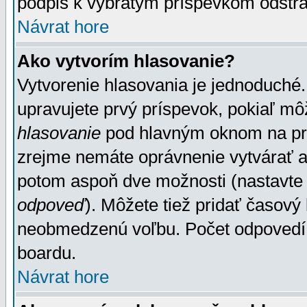
podpis k vybratým príspevkom odstrá
Návrat hore
Ako vytvorím hlasovanie?
Vytvorenie hlasovania je jednoduché.
upravujete prvý príspevok, pokiaľ môž
hlasovanie
pod hlavným oknom na prid
zrejme nemáte oprávnenie vytvárať an
potom aspoň dve možnosti (nastavte 
odpoveď
). Môžete tiež pridať časový
neobmedzenú voľbu. Počet odpovedí, 
boardu.
Návrat hore