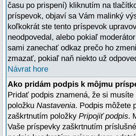
času po prispení) kliknutím na tlačít
príspevok, objaví sa Vám malinký výs
koľkokrát ste tento príspevok upravova
neodpovedal, alebo pokiaľ moderátor č
sami zanechať odkaz prečo ho zmenil
zmazať, pokiaľ naň niekto už odpoved
Návrat hore
Ako pridám podpis k môjmu prísp
Pridať podpis znamená, že si musíte n
položku
Nastavenia
. Podpis môžete 
zaškrtnutím položky
Pripojiť podpis
. 
Vaše príspevky zaškrtnutím príslušné