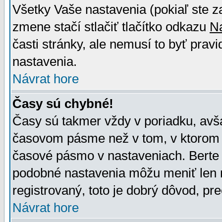
Všetky Vaše nastavenia (pokiaľ ste z
zmene stačí stlačiť tlačítko odkazu
N
časti stránky, ale nemusí to byť prav
nastavenia.
Návrat hore
Časy sú chybné!
Časy sú takmer vždy v poriadku, avša
časovom pásme než v tom, v ktorom s
časové pásmo v nastaveniach. Bert
podobné nastavenia môžu meniť len re
registrovaný, toto je dobrý dôvod, pre
Návrat hore