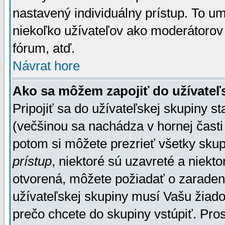
nastavený individuálny prístup. To u
niekoľko užívateľov ako moderátorov 
fórum, atď.
Návrat hore
Ako sa môžem zapojiť do užívateľ
Pripojiť sa do užívateľskej skupiny s
(večšinou sa nachádza v hornej časti 
potom si môžete prezrieť všetky sku
prístup
, niektoré sú uzavreté a niekt
otvorená, môžete požiadať o zaradeni
užívateľskej skupiny musí Vašu žiado
prečo chcete do skupiny vstúpiť. Pro