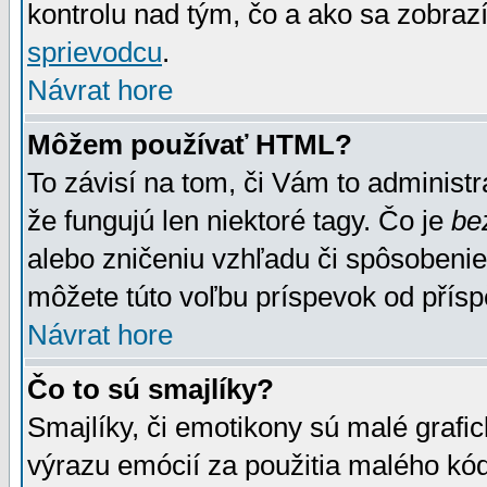
kontrolu nad tým, čo a ako sa zobrazí
sprievodcu
.
Návrat hore
Môžem používať HTML?
To závisí na tom, či Vám to administrá
že fungujú len niektoré tagy. Čo je
be
alebo zničeniu vzhľadu či spôsobeni
môžete túto voľbu príspevok od přís
Návrat hore
Čo to sú smajlíky?
Smajlíky, či emotikony sú malé grafic
výrazu emócií za použitia malého kód