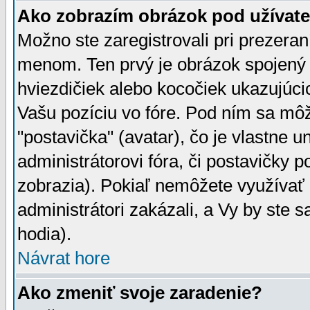
Ako zobrazím obrázok pod užíva
Možno ste zaregistrovali pri prezera
menom. Ten prvý je obrázok spojený 
hviezdičiek alebo kocočiek ukazujúcic
Vašu pozíciu vo fóre. Pod ním sa m
"postavička" (avatar), čo je vlastne 
administrátorovi fóra, či postavičky p
zobrazia). Pokiaľ nemôžete využívať 
administrátori zakázali, a Vy by ste 
hodia).
Návrat hore
Ako zmeniť svoje zaradenie?