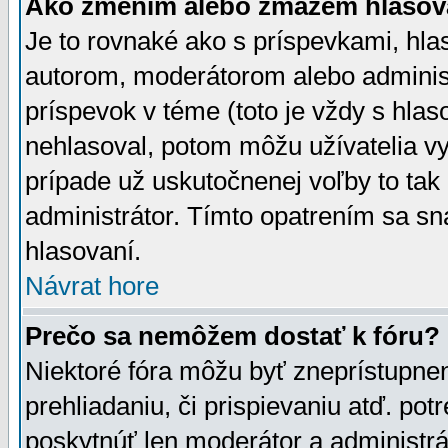
Ako zmením alebo zmažem hlasov
Je to rovnaké ako s príspevkami, h
autorom, moderátorom alebo administ
príspevok v téme (toto je vždy s hlas
nehlasoval, potom môžu užívatelia v
prípade už uskutočnenej voľby to tak
administrátor. Tímto opatrením sa sn
hlasovaní.
Návrat hore
Prečo sa nemôžem dostať k fóru?
Niektoré fóra môžu byť zneprístupnen
prehliadaniu, či prispievaniu atď. pot
poskytnúť len moderátor a administrát