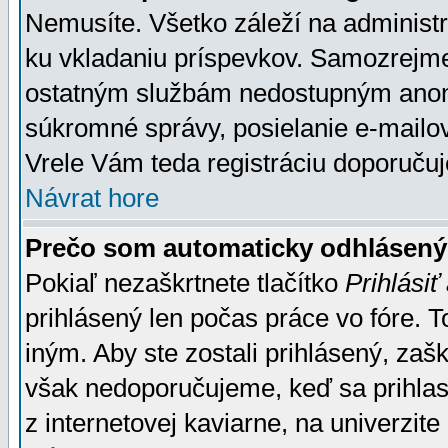
Nemusíte. Všetko záleží na administrá
ku vkladaniu príspevkov. Samozrejme
ostatným službám nedostupným anon
súkromné správy, posielanie e-mailov
Vrele Vám teda registráciu doporučuj
Návrat hore
Prečo som automaticky odhlásen
Pokiaľ nezaškrtnete tlačítko
Prihlásiť
prihlásený len počas práce vo fóre. 
iným. Aby ste zostali prihlásený, zaškr
však nedoporučujeme, keď sa prihlasuj
z internetovej kaviarne, na univerzite 