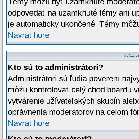
Témy môžu byť uzamknuté moderáto
odpovedať na uzamknuté témy ani up
je automaticky ukončené. Témy môžu
Návrat hore
Užívate
Kto sú to administrátori?
Administrátori sú ľudia poverení najv
môžu kontrolovať celý chod boardu v
vytvárenie užívateľských skupín aleb
oprávnenia moderátorov na celom fór
Návrat hore