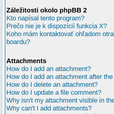
Záležitosti okolo phpBB 2
Kto napísal tento program?
Prečo nie je k dispozícií funkcia X?
Koho mám kontaktovať ohľadom otrav
boardu?
Attachments
How do I add an attachment?
How do I add an attachment after the i
How do I delete an attachment?
How do I update a file comment?
Why isn't my attachment visible in th
Why can't I add attachments?