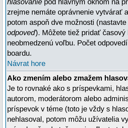
hlasovanie
pod hlavným oknom na prid
zrejme nemáte oprávnenie vytvárať an
potom aspoň dve možnosti (nastavte 
odpoveď
). Môžete tiež pridať časový
neobmedzenú voľbu. Počet odpovedí, 
boardu.
Návrat hore
Ako zmením alebo zmažem hlasov
Je to rovnaké ako s príspevkami, h
autorom, moderátorom alebo administ
príspevok v téme (toto je vždy s hlas
nehlasoval, potom môžu užívatelia v