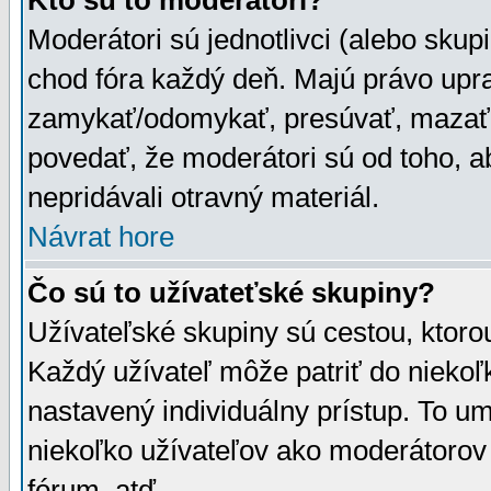
Kto sú to moderátori?
Moderátori sú jednotlivci (alebo skupi
chod fóra každý deň. Majú právo upr
zamykať/odomykať, presúvať, mazať a
povedať, že moderátori sú od toho, a
nepridávali otravný materiál.
Návrat hore
Čo sú to užívateťské skupiny?
Užívateľské skupiny sú cestou, ktoro
Každý užívateľ môže patriť do nieko
nastavený individuálny prístup. To u
niekoľko užívateľov ako moderátorov 
fórum, atď.