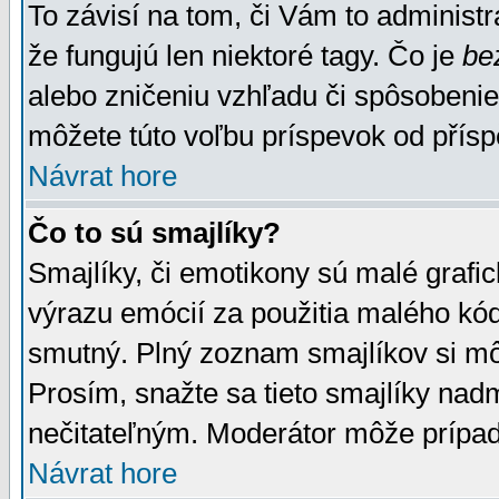
To závisí na tom, či Vám to administrá
že fungujú len niektoré tagy. Čo je
be
alebo zničeniu vzhľadu či spôsobeni
môžete túto voľbu príspevok od přís
Návrat hore
Čo to sú smajlíky?
Smajlíky, či emotikony sú malé grafic
výrazu emócií za použitia malého kód
smutný. Plný zoznam smajlíkov si mô
Prosím, snažte sa tieto smajlíky nad
nečitateľným. Moderátor môže prípa
Návrat hore