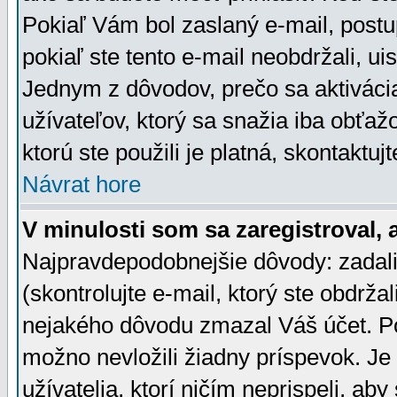
Pokiaľ Vám bol zaslaný e-mail, postu
pokiaľ ste tento e-mail neobdržali, ui
Jednym z dôvodov, prečo sa aktiváci
užívateľov, ktorý sa snažia iba obťažo
ktorú ste použili je platná, skontaktuj
Návrat hore
V minulosti som sa zaregistroval, 
Najpravdepodobnejšie dôvody: zadali
(skontrolujte e-mail, ktorý ste obdržali
nejakého dôvodu zmazal Váš účet. Pok
možno nevložili žiadny príspevok. Je 
užívatelia, ktorí ničím neprispeli, a