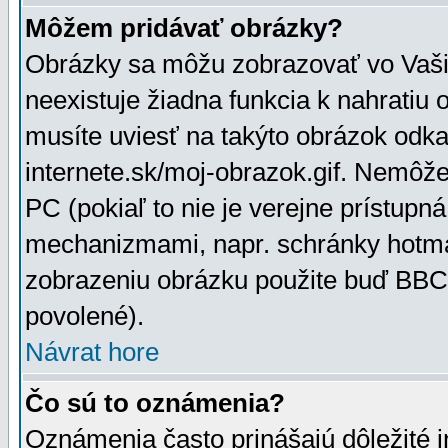
Môžem pridávať obrázky?
Obrázky sa môžu zobrazovať vo Vaši
neexistuje žiadna funkcia k nahratiu
musíte uviesť na takýto obrázok odka
internete.sk/moj-obrazok.gif. Nemôž
PC (pokiaľ to nie je verejne prístupn
mechanizmami, napr. schránky hotmai
zobrazeniu obrázku použite buď BBCo
povolené).
Návrat hore
Čo sú to oznámenia?
Oznámenia často prinášajú dôležité in