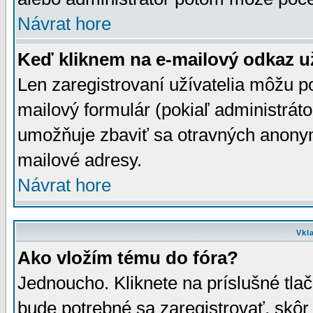
Návrat hore
Keď kliknem na e-mailový odkaz už
Len zaregistrovaní užívatelia môžu p
mailový formulár (pokiaľ administráto
umožňuje zbaviť sa otravných anonym
mailové adresy.
Návrat hore
Vkl
Ako vložím tému do fóra?
Jednoucho. Kliknete na príslušné tla
bude potrebné sa zaregistrovať, skôr 