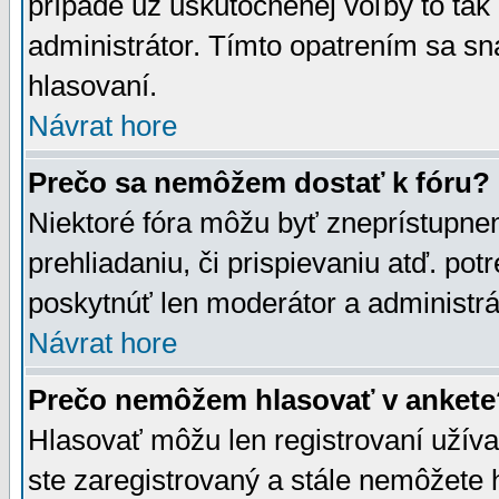
prípade už uskutočnenej voľby to tak
administrátor. Tímto opatrením sa sn
hlasovaní.
Návrat hore
Prečo sa nemôžem dostať k fóru?
Niektoré fóra môžu byť zneprístupnen
prehliadaniu, či prispievaniu atď. pot
poskytnúť len moderátor a administrát
Návrat hore
Prečo nemôžem hlasovať v ankete
Hlasovať môžu len registrovaní užívat
ste zaregistrovaný a stále nemôžet