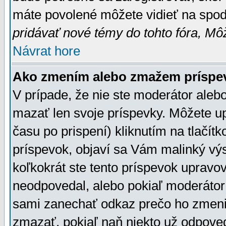
máte povolené môžete vidieť na spodn
pridávať nové témy do tohto fóra, Môž
Návrat hore
Ako zmením alebo zmažem príspe
V prípade, že nie ste moderátor aleb
mazať len svoje príspevky. Môžete u
času po prispení) kliknutím na tlačít
príspevok, objaví sa Vám malinký výs
koľkokrát ste tento príspevok upravova
neodpovedal, alebo pokiaľ moderátor č
sami zanechať odkaz prečo ho zmenil
zmazať, pokiaľ naň niekto už odpoved