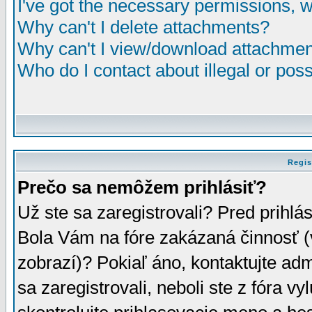
I've got the necessary permissions, 
Why can't I delete attachments?
Why can't I view/download attachme
Who do I contact about illegal or poss
Regis
Prečo sa nemôžem prihlásiť?
Už ste sa zaregistrovali? Pred prihlá
Bola Vám na fóre zakázaná činnosť (
zobrazí)? Pokiaľ áno, kontaktujte adm
sa zaregistrovali, neboli ste z fóra v