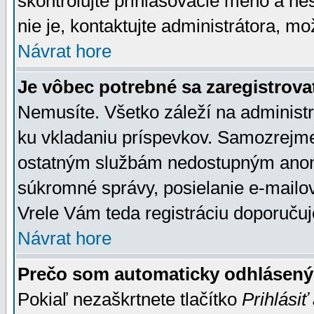
skontrolujte prihlasovacie meno a he
nie je, kontaktujte administrátora, 
Návrat hore
Je vôbec potrebné sa zaregistrova
Nemusíte. Všetko záleží na administrá
ku vkladaniu príspevkov. Samozrejme
ostatným službám nedostupným anon
súkromné správy, posielanie e-mailov
Vrele Vám teda registráciu doporučuj
Návrat hore
Prečo som automaticky odhlásen
Pokiaľ nezaškrtnete tlačítko
Prihlásiť