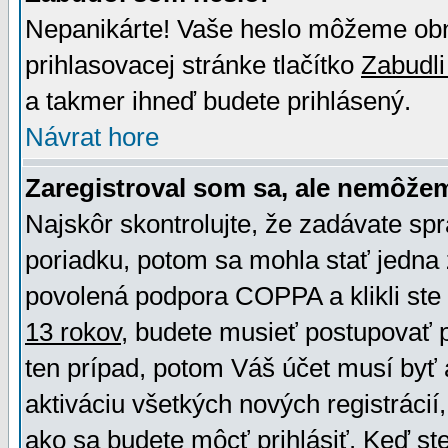
Nepanikárte! Vaše heslo môžeme obno
prihlasovacej stránke tlačítko
Zabudli
a takmer ihneď budete prihlásený.
Návrat hore
Zaregistroval som sa, ale nemôžem
Najskôr skontrolujte, že zadávate sp
poriadku, potom sa mohla stať jedna 
povolená podpora COPPA a klikli ste 
13 rokov
, budete musieť postupovať po
ten prípad, potom Váš účet musí byť 
aktiváciu všetkých nových registráci
ako sa budete môcť prihlásiť. Keď ste 