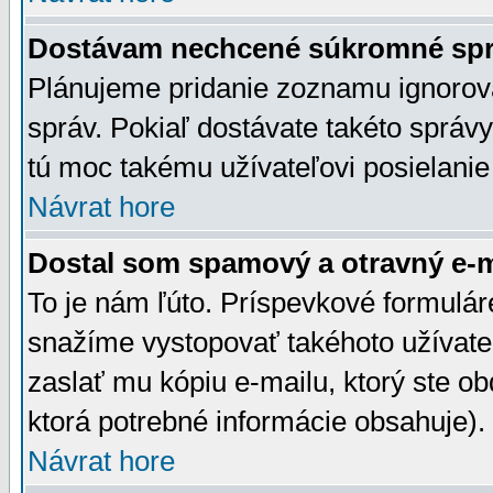
Dostávam nechcené súkromné spr
Plánujeme pridanie zoznamu ignorov
správ. Pokiaľ dostávate takéto správy
tú moc takému užívateľovi posielanie
Návrat hore
Dostal som spamový a otravný e-ma
To je nám ľúto. Príspevkové formulá
snažíme vystopovať takéhoto užívateľ
zaslať mu kópiu e-mailu, ktorý ste obdr
ktorá potrebné informácie obsahuje)
Návrat hore