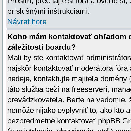
Prosím, prečítajte si fóra a overte si,
príslušnými inštrukciami.
Návrat hore
Koho mám kontaktovať ohľadom ot
záležitostí boardu?
Mali by ste kontaktovať administrátor
najskôr kontaktovať moderátora fóra a
nedeje, kontaktujte majiteľa domény 
táto služba beží na freeserveri, man
prevádzkovateľa. Berte na vedomie
nemôže nijako ovplyvniť to, ako kto 
bezpredmetné kontaktovať phpBB Grou