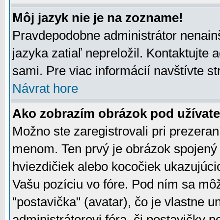
Môj jazyk nie je na zozname!
Pravdepodobne administrátor nenainšt
jazyka zatiaľ nepreložil. Kontaktujte 
sami. Pre viac informácií navštívte s
Návrat hore
Ako zobrazím obrázok pod užíva
Možno ste zaregistrovali pri prezera
menom. Ten prvý je obrázok spojený 
hviezdičiek alebo kocočiek ukazujúcic
Vašu pozíciu vo fóre. Pod ním sa m
"postavička" (avatar), čo je vlastne 
administrátorovi fóra, či postavičky p