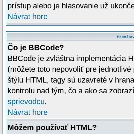
prístup alebo je hlasovanie už ukonč
Návrat hore
Formátov
Čo je BBCode?
BBCode je zvláštna implementácia HT
(môžete toto nepovoliť pre jednotli
štýlu HTML, tagy sú uzavreté v hrana
kontrolu nad tým, čo a ako sa zobrazí
sprievodcu
.
Návrat hore
Môžem používať HTML?