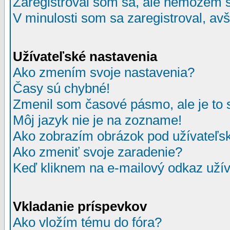
Zaregistroval som sa, ale nemôžem sa
V minulosti som sa zaregistroval, av
Užívateľské nastavenia
Ako zmením svoje nastavenia?
Časy sú chybné!
Zmenil som časové pásmo, ale je to 
Môj jazyk nie je na zozname!
Ako zobrazím obrázok pod užívate
Ako zmeniť svoje zaradenie?
Keď kliknem na e-mailový odkaz užív
Vkladanie príspevkov
Ako vložím tému do fóra?