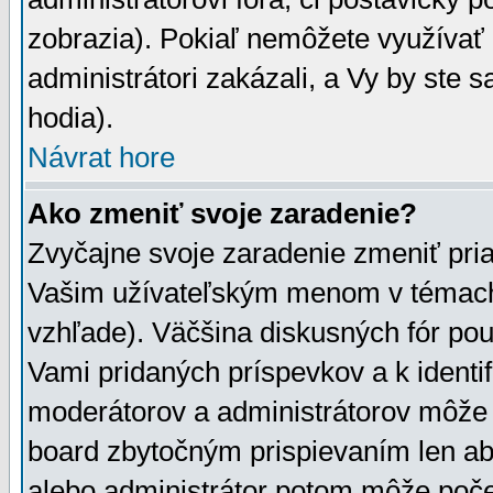
zobrazia). Pokiaľ nemôžete využívať 
administrátori zakázali, a Vy by ste 
hodia).
Návrat hore
Ako zmeniť svoje zaradenie?
Zvyčajne svoje zaradenie zmeniť pr
Vašim užívateľským menom v témach 
vzhľade). Väčšina diskusných fór pou
Vami pridaných príspevkov a k identif
moderátorov a administrátorov môže 
board zbytočným prispievaním len aby
alebo administrátor potom môže počet