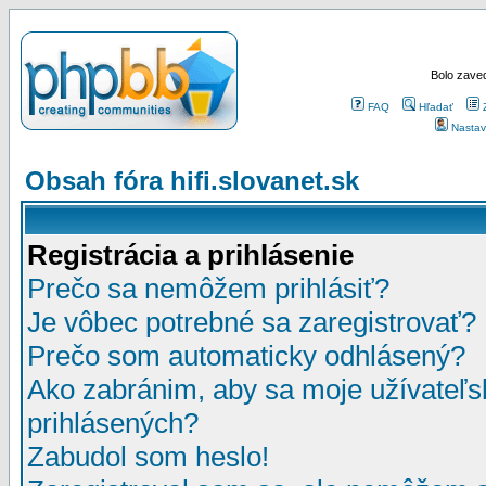
Bolo zaved
FAQ
Hľadať
Nastav
Obsah fóra hifi.slovanet.sk
Registrácia a prihlásenie
Prečo sa nemôžem prihlásiť?
Je vôbec potrebné sa zaregistrovať?
Prečo som automaticky odhlásený?
Ako zabránim, aby sa moje užívateľ
prihlásených?
Zabudol som heslo!