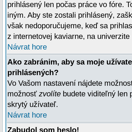
prihlásený len počas práce vo fóre. 
iným. Aby ste zostali prihlásený, zaškr
však nedoporučujeme, keď sa prihlasuj
z internetovej kaviarne, na univerzite 
Návrat hore
Ako zabránim, aby sa moje užívat
prihlásených?
Vo Vašom nastavení nájdete možno
možnosť
zvolíte
budete viditeľný len 
skrytý užívateľ.
Návrat hore
Zabudol som heslo!