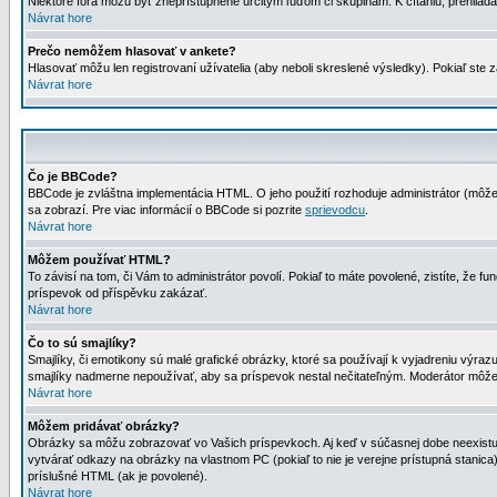
Niektoré fóra môžu byť zneprístupnené určitým ľuďom či skupinám. K čítaniu, prehliadani
Návrat hore
Prečo nemôžem hlasovať v ankete?
Hlasovať môžu len registrovaní užívatelia (aby neboli skreslené výsledky). Pokiaľ st
Návrat hore
Čo je BBCode?
BBCode je zvláštna implementácia HTML. O jeho použití rozhoduje administrátor (môžet
sa zobrazí. Pre viac informácií o BBCode si pozrite
sprievodcu
.
Návrat hore
Môžem používať HTML?
To závisí na tom, či Vám to administrátor povolí. Pokiaľ to máte povolené, zistíte, že fun
príspevok od příspěvku zakázať.
Návrat hore
Čo to sú smajlíky?
Smajlíky, či emotikony sú malé grafické obrázky, ktoré sa používají k vyjadreniu výra
smajlíky nadmerne nepoužívať, aby sa príspevok nestal nečitateľným. Moderátor môž
Návrat hore
Môžem pridávať obrázky?
Obrázky sa môžu zobrazovať vo Vašich príspevkoch. Aj keď v súčasnej dobe neexistuje
vytvárať odkazy na obrázky na vlastnom PC (pokiaľ to nie je verejne prístupná stani
príslušné HTML (ak je povolené).
Návrat hore