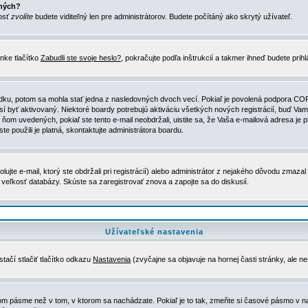
ených?
nosť
zvolíte
budete viditeľný len pre administrátorov. Budete počítáný ako skrytý užívateľ.
nke tlačítko
Zabudli ste svoje heslo?
, pokračujte podľa inštrukcií a takmer ihneď budete prih
dku, potom sa mohla stať jedna z nasledovných dvoch vecí. Pokiaľ je povolená podpora COPPA 
sí byť aktivovaný. Niektoré boardy potrebujú aktiváciu všetkých nových registrácií, buď Vami
 v ňom uvedených, pokiaľ ste tento e-mail neobdržali, uistite sa, že Vaša e-mailová adresa j
ste použili je platná, skontaktujte administrátora boardu.
te e-mail, ktorý ste obdržali pri registrácií) alebo administrátor z nejakého dôvodu zmazal 
la veľkosť databázy. Skúste sa zaregistrovať znova a zapojte sa do diskusií.
Užívateľské nastavenia
tačí stlačiť tlačítko odkazu
Nastavenia
(zvyčajne sa objavuje na hornej časti stránky, ale n
vom pásme než v tom, v ktorom sa nachádzate. Pokiaľ je to tak, zmeňte si časové pásmo v