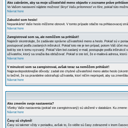
Ako zabránim, aby sa moje užívateľské meno objavilo v zozname práve prihlás
Vo Vašom nastavení nájdete možnosť
Skryť Vašu prítomnosť vo fóre
, pokiaľ túto mož
Návrat hore
Zabudol som heslo!
Nepanikárte! Vaše heslo môžeme obnovit. V tomto prípade stlačte na prihlasovacej strá
Návrat hore
Zaregistroval som sa, ale nemôžem sa prihlásiť!
Najskôr skontrolujte, že zadávate správne užívateľské meno a heslo. Pokiaľ sú v poria
postupovať podľa zaslaných inštrukcií. Pokiaľ toto nie je ten prípad, potom Váš účet mu
boli by ste k tomu vyzvaný. Pokiaľ Vám bol zaslaný e-mail, postupujte podľa inštrukcií
užívateľov, ktorý sa snažia iba obťažovať. Pokiaľ si ste istí, že e-mailová adresa, ktorú 
Návrat hore
V minulosti som sa zaregistroval, avšak teraz sa nemôžem prihlásiť!
Najpravdepodobnejšie dôvody: zadali ste chybné uživateľské meno alebo heslo (skontroluj
to bežné, že sa pravidelne odstraňujú užívatelia, ktorí ničím neprispeli, aby sa zmenši
Návrat hore
Ako zmením svoje nastavenia?
Všetky Vaše nastavenia (pokiaľ ste zaregistrovaný) sú uložené v databáze. Ku zmene s
Návrat hore
Časy sú chybné!
Časy sú takmer vždy v poriadku, avšak to, čo vidíte sú časy zobrazené v inom časo