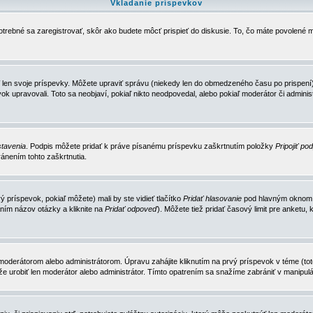
Vkladanie príspevkov
trebné sa zaregistrovať, skôr ako budete môcť prispieť do diskusie. To, čo máte povolené m
 len svoje príspevky. Môžete upraviť správu (niekedy len do obmedzeného času po prispení) 
k upravovali. Toto sa neobjaví, pokiaľ nikto neodpovedal, alebo pokiaľ moderátor či adminis
tavenia
. Podpis môžete pridať k práve písanému príspevku zaškrtnutím položky
Pripojiť po
ánením tohto zaškrtnutia.
 príspevok, pokiaľ môžete) mali by ste vidieť tlačítko
Pridať hlasovanie
pod hlavným oknom n
ním názov otázky a kliknite na
Pridať odpoveď
). Môžete tiež pridať časový limit pre anket
erátorom alebo administrátorom. Úpravu zahájite kliknutím na prvý príspevok v téme (toto 
e urobiť len moderátor alebo administrátor. Tímto opatrením sa snažíme zabrániť v manipulá