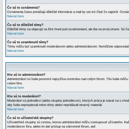
Čo sú to oznámenia?
Oznámenia často prinášajú dôležité informácie a mali by ste ich čítať čo najskôr. Ozná
Návrat hore
Čo sú to dôležité témy?
Dôležité témy sa objavujú na fóre hned pod oznámeniami, ale iba na prvej strane. Sú čas
Návrat hore
Čo sú to uzamknuté témy?
Témy môžu byť uzamknuté moderátorom alebo administrátorom. Nemôžete odpovedať n
Návrat hore
Kto sú to administrátori?
Administrátori sú ľudia poverení najvyššou kontrolou nad celým fórom. Títo ľudia môž
celom fóre.
Návrat hore
Kto sú to moderátori?
Moderátori sú jednotlivci (alebo skupiny jednotlivcov), ktorých práca je starať sa o
aby ľudia neprispievali
mimo témy
alebo nepridávali otravný materiál.
Návrat hore
Čo sú to užívateťské skupiny?
Užívateľské skupiny sú cestou, ktorou administrátori môžu zoskupovať užívateľov. Kaž
moderátorov fóra, alebo im dať prístup na súkromné fórum, atď.