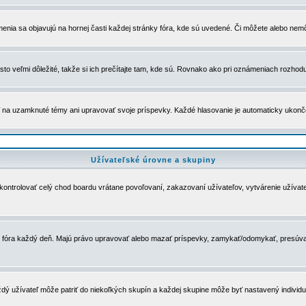
menia sa objavujú na hornej časti každej stránky fóra, kde sú uvedené. Či môžete alebo nemô
to veľmi dôležité, takže si ich prečítajte tam, kde sú. Rovnako ako pri oznámeniach rozhoduje
a uzamknuté témy ani upravovať svoje príspevky. Každé hlasovanie je automaticky ukon
Užívateľské úrovne a skupiny
u kontrolovať celý chod boardu vrátane povoľovaní, zakazovaní užívateľov, vytvárenie užíva
 chod fóra každý deň. Majú právo upravovať alebo mazať príspevky, zamykať/odomykať, presúva
dý užívateľ môže patriť do niekoľkých skupín a každej skupine môže byť nastavený individuá