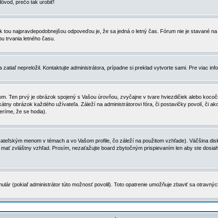
dôvod, prečo tak urobiť!
, tak tou najpravdepodobnejšou odpoveďou je, že sa jedná o letný čas. Fórum nie je stavané
u trvania letného času.
zatiaľ nepreložil. Kontaktujte administrátora, prípadne si preklad vytvorte sami. Pre viac in
. Ten prvý je obrázok spojený s Vašou úrovňou, zvyčajne v tvare hviezdičiek alebo kocočiek
tny obrázok každého užívateľa. Záleží na administrátorovi fóra, či postavičky povolí, či ak
eríme, že se hodia).
ateľským menom v témach a vo Vašom profile, čo záleží na použitom vzhľade). Väčšina disk
ôže mať zvláštny vzhľad. Prosím, nezaťažujte board zbytočným prispievaním len aby ste dosi
ulár (pokiaľ administrátor túto možnosť povolil). Toto opatrenie umožňuje zbaviť sa otravný