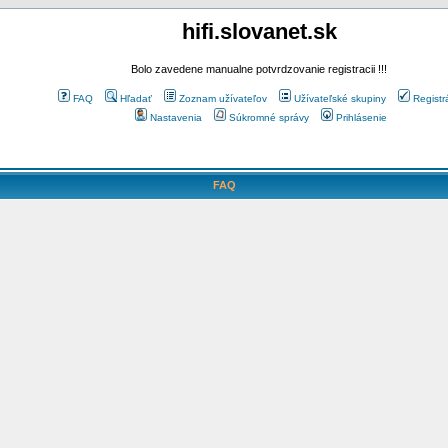
hifi.slovanet.sk
Bolo zavedene manualne potvrdzovanie registracii !!!
FAQ
Hľadať
Zoznam užívateľov
Užívateľské skupiny
Registr
Nastavenia
Súkromné správy
Prihlásenie
FAQ