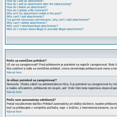
How do I add an attachment?
How do I add an attachment after the initial posting?
How do I delete an attachment?
How do I update a file comment?
Why isn't my attachment visible in the post?
Why can't I add attachments?
I've got the necessary permissions, why can't I add attachments?
Why can't I delete attachments?
Why can't I view/download attachments?
Who do I contact about illegal or possibly illegal attachments?
Prečo sa nemôžem prihlásiť?
Už ste sa zaregistrovali? Pred prihlásením je potrebné sa najskôr zaregistrovať. Bola V
fóra vylúčení a stále sa nemôžete prihlásiť, znova skontrolujte prihlasovacie meno a h
Návrat hore
Je vôbec potrebné sa zaregistrovať?
Nemusíte. Všetko záleží na administrátorovi fóra, či je potrebné sa zaregistrovať k
e-mailov užívateľom, prihlásenie do skupín, atď. Vrele Vám teda registráciu doporučujem
Návrat hore
Prečo som automaticky odhlásený?
Pokiaľ nezaškrtnete tlačítko
Prihlásiť automaticky pri ďalšej návšteve
, budete prihlásen
keď sa prihlasujete z verejného počítača, napr. v knižnici, z internetovej kaviarne, na un
Návrat hore