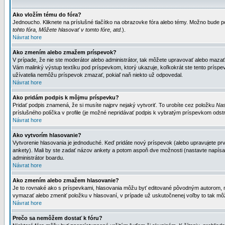
Ako vložím tému do fóra?
Jednoucho. Kliknete na príslušné tlačítko na obrazovke fóra alebo témy. Možno bude po
tohto fóra, Môžete hlasovať v tomto fóre, atd.
).
Návrat hore
Ako zmením alebo zmažem príspevok?
V prípade, že nie ste moderátor alebo administrátor, tak môžete upravovať alebo mazať
Vám malinký výstup textíku pod príspevkom, ktorý ukazuje, koľkokrát ste tento príspevo
užívatelia nemôžu príspevok zmazať, pokiaľ naň niekto už odpovedal.
Návrat hore
Ako pridám podpis k môjmu príspevku?
Pridať podpis znamená, že si musíte najprv nejaký vytvoriť. To urobíte cez položku
Nas
príslušného políčka v profile (je možné nepridávať podpis k vybratým príspevkom odstr
Návrat hore
Ako vytvorím hlasovanie?
Vytvorenie hlasovania je jednoduché. Keď pridáte nový príspevok (alebo upravujete prvý
ankety). Mali by ste zadať názov ankety a potom aspoň dve možnosti (nastavte napísa
administrátor boardu.
Návrat hore
Ako zmením alebo zmažem hlasovanie?
Je to rovnaké ako s príspevkami, hlasovania môžu byť editované pôvodným autorom, mod
vymazať alebo zmeniť položku v hlasovaní, v prípade už uskutočnenej voľby to tak môž
Návrat hore
Prečo sa nemôžem dostať k fóru?