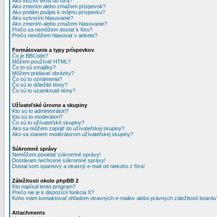
Ako vložím tému do fóra?
Ako zmením alebo zmažem príspevok?
Ako pridám podpis k môjmu príspevku?
Ako vytvorím hlasovanie?
Ako zmením alebo zmažem hlasovanie?
Prečo sa nemôžem dostať k fóru?
Prečo nemôžem hlasovať v ankete?
Formátovanie a typy príspevkov
Čo je BBCode?
Môžem používať HTML?
Čo to sú smajlíky?
Môžem pridávať obrázky?
Čo sú to oznámenia?
Čo sú to dôležité témy?
Čo sú to uzamknuté témy?
Užívateľské úrovne a skupiny
Kto sú to administrátori?
Kto sú to moderátori?
Čo sú to užívateťské skupiny?
Ako sa môžem zapojiť do užívateľskej skupiny?
Ako sa stanem moderátorom užívateľskej skupiny?
Súkromné správy
Nemôžem posielať súkromné správy!
Dostávam nechcené súkromné správy!
Dostal som spamový a otravný e-mail od niekoho z fóra!
Záležitosti okolo phpBB 2
Kto napísal tento program?
Prečo nie je k dispozícií funkcia X?
Koho mám kontaktovať ohľadom otravných e-mailov alebo právnych záležitostí boardu
Attachments