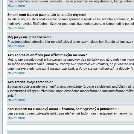
môžu meniť len registrovaní uživatelia. Takže pokiaľ nie ste registrovaný, toto je dobrý 
Návrat hore
Zmenil som časové pásmo, ale je to stále chybne!
Ak ste si istí, že ste zadali časové pásmo správne a aj tak sa líši od toho správneho
hodinový rozdiel. Riešením môže byť posunutie časového pásma o jednu hodinu po dob
Návrat hore
Môj jazyk nie je na zozname!
Pravdepodobne administrátor nenainštaloval tento jazyk, alebo ho nikto do tohoto jazyka 
Návrat hore
Ako zobrazím obrázok pod užívateľským menom?
Možno ste zaregistrovali pri prezeraní príspevkov dva obrázky pod užívateľským menom
sa môže nachádzať väčší obrázok, známy ako "postavička" (avatar), čo je vlastne uniká
potom práve vtedy toto administrátori zakázali, a Vy by ste sa mali spýtať na dôvody (v
Návrat hore
Ako zmeniť svoje zaradenie?
Zvyčajne svoje zaradenie zmeniť priamo nemôžete (úrovne sa objavujú pod Vašim užív
k identifikácií určitých užívateľov, napr. označenie moderátorov a administrátorov m
znížiť.
Návrat hore
Keď kliknem na e-mailový odkaz užívateľa, som vyzvaný k prihláseniu!
Len zaregistrovaní užívatelia môžu posielať e-mail ľuďom cez nastavený e-mailový form
Návrat hore