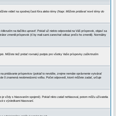
ôžete vidieť na spodnej časti fóra alebo témy (Napr.
Môžete pridávať nové témy do
kliknutím na tlačítko
upraviť
. Pokiaľ už niekto odpovedal na Váš príspevok, objaví sa
trátor zmenili príspevok (tí by mali sami zanechať odkaz prečo ho zmenili). Normálny
dpis
. Môžete tiež pridať rovnaký podpis pre všetky Vaše príspevky zaškrtnutím
a pridávanie príspevkov (pokiaľ to nevidíte, zrejme nemáte oprávnenie vytvárať
u, kde 0 znamená neobmedzenú voľbu. Počet odpovedí, ktoré môžete zadať, určuje
je vždy s hlasovaním spojené). Pokiaľ nikto zatiaľ nehlasoval, potom môžu užívatelia
cii s výsledkami hlasovaní.