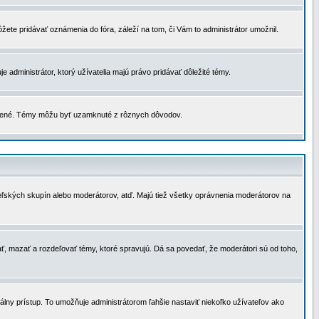
žete pridávať oznámenia do fóra, záleží na tom, či Vám to administrátor umožnil.
 administrátor, ktorý užívatelia majú právo pridávať dôležité témy.
čené. Témy môžu byť uzamknuté z rôznych dôvodov.
teľských skupín alebo moderátorov, atď. Majú tiež všetky oprávnenia moderátorov na
ť, mazať a rozdeľovať témy, ktoré spravujú. Dá sa povedať, že moderátori sú od toho,
lny prístup. To umožňuje administrátorom ľahšie nastaviť niekoľko užívateľov ako