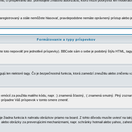
u, či prispievaniu atď. potrebujete zvláštnu autorizáciu, ktorú môže poskytnúť len moderátor 
e zaregistrovaný a stále nemôžete hlasovať, pravdepodobne nemáte oprávnený prístup alebo 
Formátovanie a typy príspevkov
e toto nepovoliť pre jednotlivé príspevky). BBCode sám o sebe je podobný štýlu HTML, tagy
gujú len niektoré tagy. Čo je
bezpečnostná
funkcia, ktorá zamedzí zneužitiu alebo zničeniu 
zu emócií za použitia malého kódu, napr. :) znamená šťastný, :( znamená smutný. Plný zozna
e prípadne Váš príspevok v tomto smere zmeniť.
 žiadna funkcia k nahratiu obrázkov priamo na board. Z tohto dôvodu musíte uviesť na taký
ca) alebo obrázky za preverujúcimi mechanizmami, napr. schránky hotmail alebo yahoo, zahe