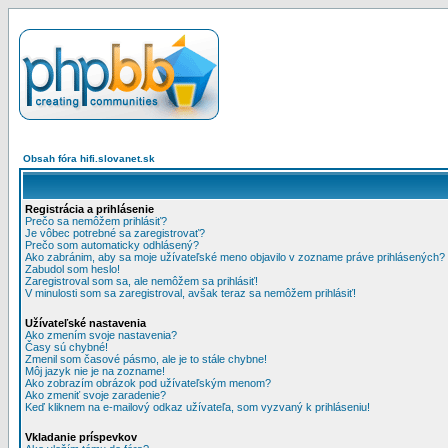
Obsah fóra hifi.slovanet.sk
Registrácia a prihlásenie
Prečo sa nemôžem prihlásiť?
Je vôbec potrebné sa zaregistrovať?
Prečo som automaticky odhlásený?
Ako zabránim, aby sa moje užívateľské meno objavilo v zozname práve prihlásených?
Zabudol som heslo!
Zaregistroval som sa, ale nemôžem sa prihlásiť!
V minulosti som sa zaregistroval, avšak teraz sa nemôžem prihlásiť!
Užívateľské nastavenia
Ako zmením svoje nastavenia?
Časy sú chybné!
Zmenil som časové pásmo, ale je to stále chybne!
Môj jazyk nie je na zozname!
Ako zobrazím obrázok pod užívateľským menom?
Ako zmeniť svoje zaradenie?
Keď kliknem na e-mailový odkaz užívateľa, som vyzvaný k prihláseniu!
Vkladanie príspevkov