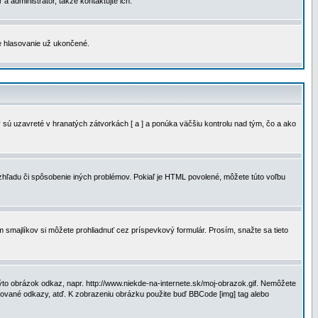
a administrátor, takže kontaktujte ich.
je hlasovanie už ukončené.
 sú uzavreté v hranatých zátvorkách [ a ] a ponúka väčšiu kontrolu nad tým, čo a ako
vzhľadu či spôsobenie iných problémov. Pokiaľ je HTML povolené, môžete túto voľbu
m smajlíkov si môžete prohliadnuť cez príspevkový formulár. Prosím, snažte sa tieto
to obrázok odkaz, napr. http://www.niekde-na-internete.sk/moj-obrazok.gif. Nemôžete
slované odkazy, atď. K zobrazeniu obrázku použite buď BBCode [img] tag alebo