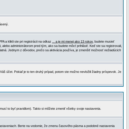
lásený.
a klikli ste pri registrácii na odkaz
... a je mi menej ako 13 rokov
, budete musieť
, alebo administrátorom pred tým, ako sa budete môcť prihlásiť. Keď ste sa registrovali,
e platná. Jednym z dôvodov, prečo sa aktivácia používa, je zmenšiť možnosť
nežiadúcich
Váš účet. Pokiaľ je to ten druhý prípad, potom ste možno nevložili žiadny príspevok. Je
emusí to byť pravidlom). Takto si môžete zmeniť všetky svoje nastavenia.
 nastaveniach. Berte na vedomie, že zmenu časového pásma a podobné nastavenia