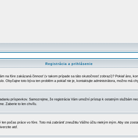
Registrácia a prihlásenie
ám na fóre zakázaná činnosť (v takom prípade sa táto skutočnosť zobrazí)? Pokiaľ áno, kontak
eslo. Obyčajne toto býva ten problém a pokiaľ nie je, kontaktujte administrátora, možno má ch
u vkladaniu príspevkov. Samozrejme, že registrácia Vám umožní prístup k ostatným službám
e. Zaberie to len chvíľu.
ý len počas práce vo fóre. Toto má zabrániť zneužitiu Vášho účtu niekým iným. Aby ste zostal
iverzite atď.