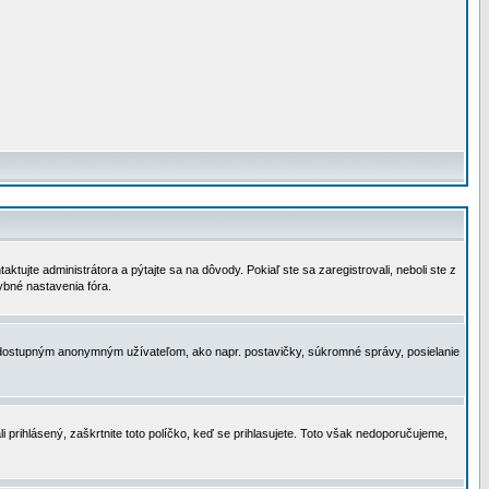
tujte administrátora a pýtajte sa na dôvody. Pokiaľ ste sa zaregistrovali, neboli ste z
ybné nastavenia fóra.
 nedostupným anonymným užívateľom, ako napr. postavičky, súkromné správy, posielanie
i prihlásený, zaškrtnite toto políčko, keď se prihlasujete. Toto však nedoporučujeme,