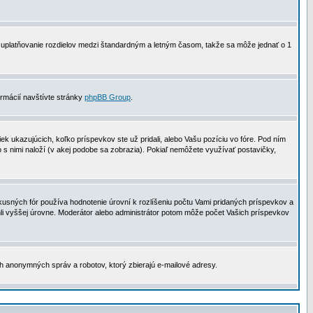
 na uplatňovanie rozdielov medzi štandardným a letným časom, takže sa môže jednať o 1
formácií navštívte stránky
phpBB Group
.
 ukazujúcich, koľko príspevkov ste už pridali, alebo Vašu pozíciu vo fóre. Pod ním
o s nimi naloží (v akej podobe sa zobrazia). Pokiaľ nemôžete využívať postavičky,
usných fór používa hodnotenie úrovní k rozlíšeniu počtu Vami pridaných príspevkov a
ahli vyššej úrovne. Moderátor alebo administrátor potom môže počet Vašich príspevkov
ch anonymných správ a robotov, ktorý zbierajú e-mailové adresy.