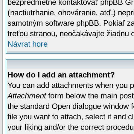
bezpredmetné kontaktovať phpBB Grou
(nactiutrhanie, ohováranie, atď.) ne
samotným software phpBB. Pokiaľ zaš
treťou stranou, neočakávajte žiadnu
Návrat hore
How do I add an attachment?
You can add attachments when you p
Attachment
form below the main post
the standard Open dialogue window fo
file you want to attach, select it and
your liking and/or the correct proced