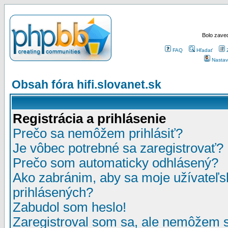
Bolo zaved
FAQ
Hľadať
Nastav
Obsah fóra hifi.slovanet.sk
Registrácia a prihlásenie
Prečo sa nemôžem prihlásiť?
Je vôbec potrebné sa zaregistrovať?
Prečo som automaticky odhlásený?
Ako zabránim, aby sa moje užívateľ
prihlásených?
Zabudol som heslo!
Zaregistroval som sa, ale nemôžem sa