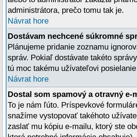
administrátora, prečo tomu tak je.
Návrat hore
Dostávam nechcené súkromné spr
Plánujeme pridanie zoznamu ignorov
správ. Pokiaľ dostávate takéto správy
tú moc takému užívateľovi posielanie
Návrat hore
Dostal som spamový a otravný e-ma
To je nám ľúto. Príspevkové formulá
snažíme vystopovať takéhoto užívateľ
zaslať mu kópiu e-mailu, ktorý ste obdr