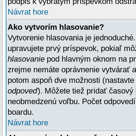
podpis k vybratým príspevkom odstrá
Návrat hore
Ako vytvorím hlasovanie?
Vytvorenie hlasovania je jednoduché.
upravujete prvý príspevok, pokiaľ môž
hlasovanie
pod hlavným oknom na prid
zrejme nemáte oprávnenie vytvárať an
potom aspoň dve možnosti (nastavte 
odpoveď
). Môžete tiež pridať časový
neobmedzenú voľbu. Počet odpovedí, 
boardu.
Návrat hore