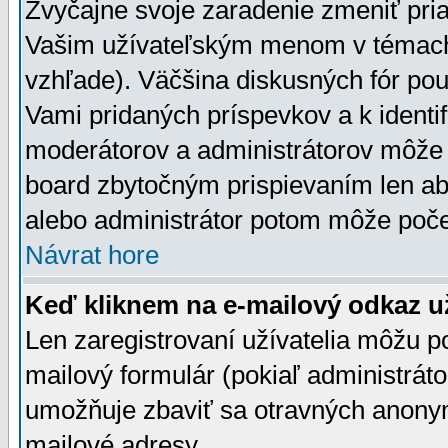
Zvyčajne svoje zaradenie zmeniť pr
Vašim užívateľským menom v témach 
vzhľade). Väčšina diskusných fór pou
Vami pridaných príspevkov a k identif
moderátorov a administrátorov môže 
board zbytočným prispievaním len aby
alebo administrátor potom môže počet
Návrat hore
Keď kliknem na e-mailový odkaz už
Len zaregistrovaní užívatelia môžu p
mailový formulár (pokiaľ administráto
umožňuje zbaviť sa otravných anonym
mailové adresy.