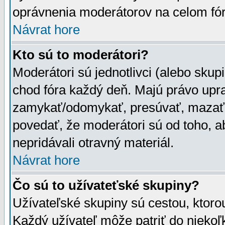
oprávnenia moderátorov na celom fór
Návrat hore
Kto sú to moderátori?
Moderátori sú jednotlivci (alebo skupi
chod fóra každý deň. Majú právo upr
zamykať/odomykať, presúvať, mazať a
povedať, že moderátori sú od toho, a
nepridávali otravný materiál.
Návrat hore
Čo sú to užívateťské skupiny?
Užívateľské skupiny sú cestou, ktoro
Každý užívateľ môže patriť do nieko