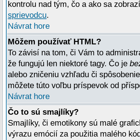
kontrolu nad tým, čo a ako sa zobrazí
sprievodcu
.
Návrat hore
Môžem používať HTML?
To závisí na tom, či Vám to administrá
že fungujú len niektoré tagy. Čo je
be
alebo zničeniu vzhľadu či spôsobeni
môžete túto voľbu príspevok od přís
Návrat hore
Čo to sú smajlíky?
Smajlíky, či emotikony sú malé grafic
výrazu emócií za použitia malého kód