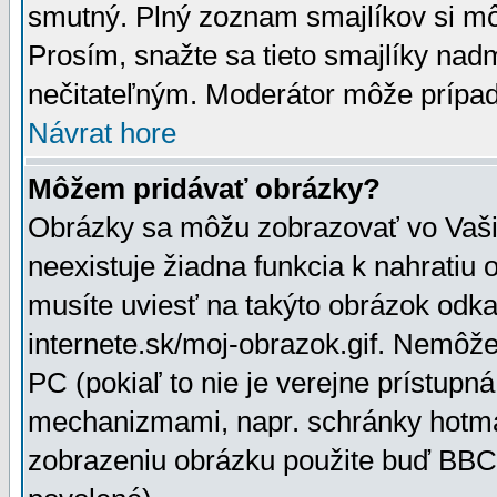
smutný. Plný zoznam smajlíkov si mô
Prosím, snažte sa tieto smajlíky nad
nečitateľným. Moderátor môže prípa
Návrat hore
Môžem pridávať obrázky?
Obrázky sa môžu zobrazovať vo Vaši
neexistuje žiadna funkcia k nahratiu
musíte uviesť na takýto obrázok odka
internete.sk/moj-obrazok.gif. Nemôž
PC (pokiaľ to nie je verejne prístupn
mechanizmami, napr. schránky hotmai
zobrazeniu obrázku použite buď BBCo