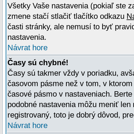
Všetky Vaše nastavenia (pokiaľ ste z
zmene stačí stlačiť tlačítko odkazu
N
časti stránky, ale nemusí to byť prav
nastavenia.
Návrat hore
Časy sú chybné!
Časy sú takmer vždy v poriadku, avša
časovom pásme než v tom, v ktorom s
časové pásmo v nastaveniach. Bert
podobné nastavenia môžu meniť len re
registrovaný, toto je dobrý dôvod, pre
Návrat hore