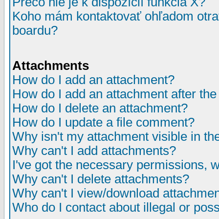
Prečo nie je k dispozícií funkcia X?
Koho mám kontaktovať ohľadom otrav
boardu?
Attachments
How do I add an attachment?
How do I add an attachment after the i
How do I delete an attachment?
How do I update a file comment?
Why isn't my attachment visible in th
Why can't I add attachments?
I've got the necessary permissions, 
Why can't I delete attachments?
Why can't I view/download attachme
Who do I contact about illegal or poss