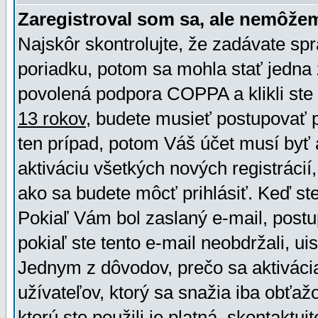
Zaregistroval som sa, ale nemôžem
Najskôr skontrolujte, že zadávate sp
poriadku, potom sa mohla stať jedna 
povolená podpora COPPA a klikli ste 
13 rokov
, budete musieť postupovať po
ten prípad, potom Váš účet musí byť 
aktiváciu všetkých nových registráci
ako sa budete môcť prihlásiť. Keď ste 
Pokiaľ Vám bol zaslaný e-mail, postu
pokiaľ ste tento e-mail neobdržali, ui
Jednym z dôvodov, prečo sa aktiváci
užívateľov, ktorý sa snažia iba obťažo
ktorú ste použili je platná, skontaktuj