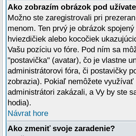
Ako zobrazím obrázok pod užíva
Možno ste zaregistrovali pri prezera
menom. Ten prvý je obrázok spojený 
hviezdičiek alebo kocočiek ukazujúcic
Vašu pozíciu vo fóre. Pod ním sa m
"postavička" (avatar), čo je vlastne 
administrátorovi fóra, či postavičky p
zobrazia). Pokiaľ nemôžete využívať 
administrátori zakázali, a Vy by ste 
hodia).
Návrat hore
Ako zmeniť svoje zaradenie?