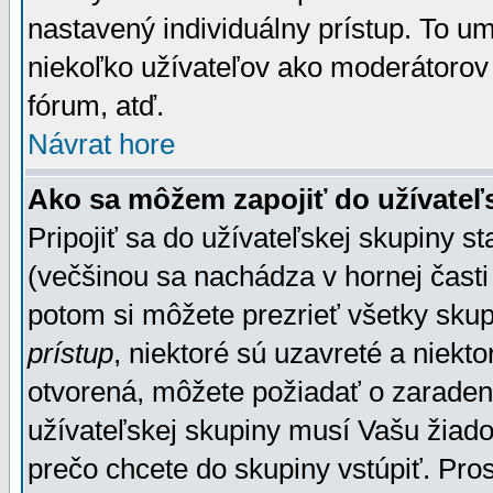
nastavený individuálny prístup. To u
niekoľko užívateľov ako moderátorov 
fórum, atď.
Návrat hore
Ako sa môžem zapojiť do užívateľ
Pripojiť sa do užívateľskej skupiny s
(večšinou sa nachádza v hornej časti 
potom si môžete prezrieť všetky sku
prístup
, niektoré sú uzavreté a niekt
otvorená, môžete požiadať o zaradeni
užívateľskej skupiny musí Vašu žiado
prečo chcete do skupiny vstúpiť. Pro