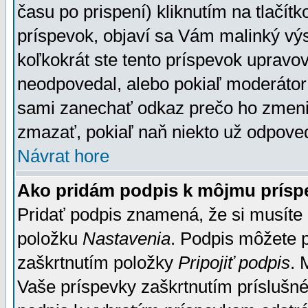
času po prispení) kliknutím na tlačít
príspevok, objaví sa Vám malinký výs
koľkokrát ste tento príspevok upravova
neodpovedal, alebo pokiaľ moderátor č
sami zanechať odkaz prečo ho zmenil
zmazať, pokiaľ naň niekto už odpoved
Návrat hore
Ako pridám podpis k môjmu prísp
Pridať podpis znamená, že si musíte n
položku
Nastavenia
. Podpis môžete 
zaškrtnutím položky
Pripojiť podpis
. 
Vaše príspevky zaškrtnutím príslušné