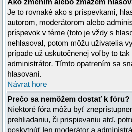
Ako zmením alebo zmažem hlasov
Je to rovnaké ako s príspevkami, h
autorom, moderátorom alebo administ
príspevok v téme (toto je vždy s hlas
nehlasoval, potom môžu užívatelia v
prípade už uskutočnenej voľby to tak
administrátor. Tímto opatrením sa sn
hlasovaní.
Návrat hore
Prečo sa nemôžem dostať k fóru?
Niektoré fóra môžu byť zneprístupnen
prehliadaniu, či prispievaniu atď. pot
poskytnúť len moderátor a administrát