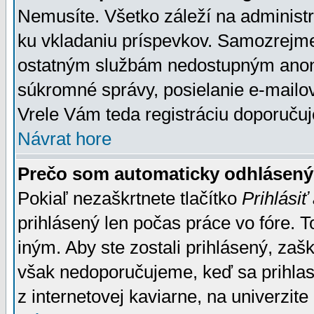
Nemusíte. Všetko záleží na administrá
ku vkladaniu príspevkov. Samozrejme
ostatným službám nedostupným anon
súkromné správy, posielanie e-mailov
Vrele Vám teda registráciu doporučuj
Návrat hore
Prečo som automaticky odhlásen
Pokiaľ nezaškrtnete tlačítko
Prihlásiť
prihlásený len počas práce vo fóre. 
iným. Aby ste zostali prihlásený, zaškr
však nedoporučujeme, keď sa prihlasuj
z internetovej kaviarne, na univerzite 