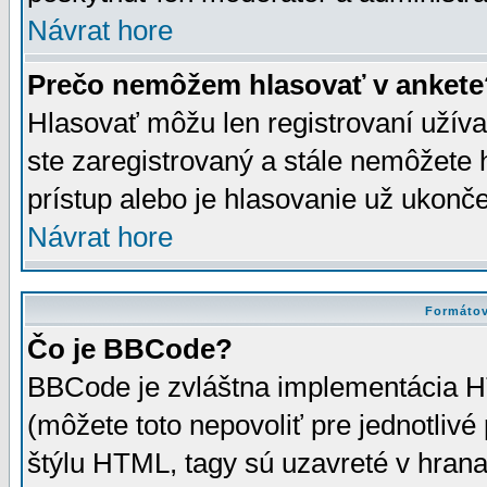
Návrat hore
Prečo nemôžem hlasovať v ankete
Hlasovať môžu len registrovaní užívat
ste zaregistrovaný a stále nemôžet
prístup alebo je hlasovanie už ukonč
Návrat hore
Formátov
Čo je BBCode?
BBCode je zvláštna implementácia HT
(môžete toto nepovoliť pre jednotli
štýlu HTML, tagy sú uzavreté v hrana