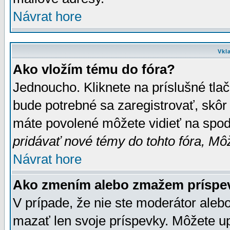
Návrat hore
Vkl
Ako vložím tému do fóra?
Jednoucho. Kliknete na príslušné tla
bude potrebné sa zaregistrovať, skôr 
máte povolené môžete vidieť na spodn
pridávať nové témy do tohto fóra, Môž
Návrat hore
Ako zmením alebo zmažem príspe
V prípade, že nie ste moderátor aleb
mazať len svoje príspevky. Môžete u