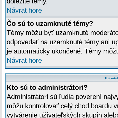
dôležité témy.
Návrat hore
Čo sú to uzamknuté témy?
Témy môžu byť uzamknuté moderáto
odpovedať na uzamknuté témy ani up
je automaticky ukončené. Témy môžu
Návrat hore
Užívate
Kto sú to administrátori?
Administrátori sú ľudia poverení najv
môžu kontrolovať celý chod boardu v
vytvárenie užívateľských skupín aleb