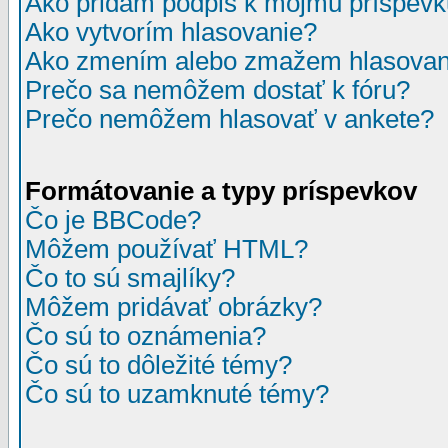
Ako pridám podpis k môjmu príspev
Ako vytvorím hlasovanie?
Ako zmením alebo zmažem hlasovan
Prečo sa nemôžem dostať k fóru?
Prečo nemôžem hlasovať v ankete?
Formátovanie a typy príspevkov
Čo je BBCode?
Môžem používať HTML?
Čo to sú smajlíky?
Môžem pridávať obrázky?
Čo sú to oznámenia?
Čo sú to dôležité témy?
Čo sú to uzamknuté témy?