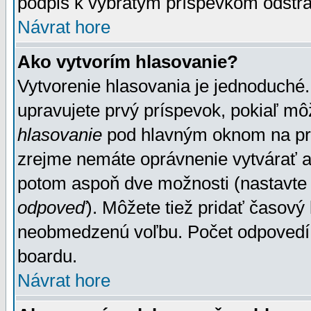
podpis k vybratým príspevkom odstrá
Návrat hore
Ako vytvorím hlasovanie?
Vytvorenie hlasovania je jednoduché.
upravujete prvý príspevok, pokiaľ môž
hlasovanie
pod hlavným oknom na prid
zrejme nemáte oprávnenie vytvárať an
potom aspoň dve možnosti (nastavte 
odpoveď
). Môžete tiež pridať časový
neobmedzenú voľbu. Počet odpovedí, 
boardu.
Návrat hore