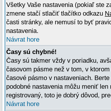
Všetky Vaše nastavenia (pokiaľ ste z
zmene stačí stlačiť tlačítko odkazu
N
časti stránky, ale nemusí to byť prav
nastavenia.
Návrat hore
Časy sú chybné!
Časy sú takmer vždy v poriadku, avša
časovom pásme než v tom, v ktorom s
časové pásmo v nastaveniach. Bert
podobné nastavenia môžu meniť len re
registrovaný, toto je dobrý dôvod, pre
Návrat hore