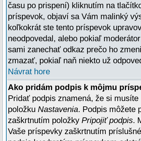
času po prispení) kliknutím na tlačít
príspevok, objaví sa Vám malinký výs
koľkokrát ste tento príspevok upravova
neodpovedal, alebo pokiaľ moderátor č
sami zanechať odkaz prečo ho zmenil
zmazať, pokiaľ naň niekto už odpoved
Návrat hore
Ako pridám podpis k môjmu prísp
Pridať podpis znamená, že si musíte n
položku
Nastavenia
. Podpis môžete 
zaškrtnutím položky
Pripojiť podpis
. 
Vaše príspevky zaškrtnutím príslušné