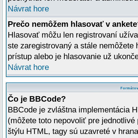
Návrat hore
Prečo nemôžem hlasovať v ankete
Hlasovať môžu len registrovaní užívat
ste zaregistrovaný a stále nemôžet
prístup alebo je hlasovanie už ukonč
Návrat hore
Formátov
Čo je BBCode?
BBCode je zvláštna implementácia HT
(môžete toto nepovoliť pre jednotli
štýlu HTML, tagy sú uzavreté v hrana