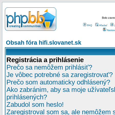
Bolo zaved
FAQ
Hľadať
Nastav
Obsah fóra hifi.slovanet.sk
Registrácia a prihlásenie
Prečo sa nemôžem prihlásiť?
Je vôbec potrebné sa zaregistrovať?
Prečo som automaticky odhlásený?
Ako zabránim, aby sa moje užívateľ
prihlásených?
Zabudol som heslo!
Zaregistroval som sa, ale nemôžem sa