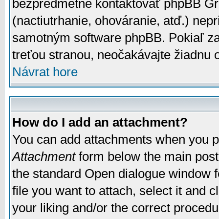
bezpredmetné kontaktovať phpBB Grou
(nactiutrhanie, ohováranie, atď.) ne
samotným software phpBB. Pokiaľ zaš
treťou stranou, neočakávajte žiadnu
Návrat hore
How do I add an attachment?
You can add attachments when you p
Attachment
form below the main post
the standard Open dialogue window fo
file you want to attach, select it and
your liking and/or the correct proced