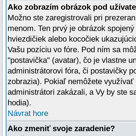
Ako zobrazím obrázok pod užíva
Možno ste zaregistrovali pri prezera
menom. Ten prvý je obrázok spojený 
hviezdičiek alebo kocočiek ukazujúcic
Vašu pozíciu vo fóre. Pod ním sa m
"postavička" (avatar), čo je vlastne 
administrátorovi fóra, či postavičky p
zobrazia). Pokiaľ nemôžete využívať 
administrátori zakázali, a Vy by ste 
hodia).
Návrat hore
Ako zmeniť svoje zaradenie?