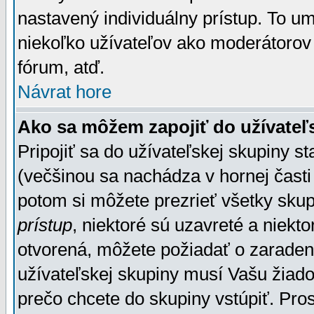
nastavený individuálny prístup. To u
niekoľko užívateľov ako moderátorov 
fórum, atď.
Návrat hore
Ako sa môžem zapojiť do užívateľ
Pripojiť sa do užívateľskej skupiny s
(večšinou sa nachádza v hornej časti 
potom si môžete prezrieť všetky sku
prístup
, niektoré sú uzavreté a niekt
otvorená, môžete požiadať o zaradeni
užívateľskej skupiny musí Vašu žiado
prečo chcete do skupiny vstúpiť. Pro