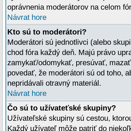
oprávnenia moderátorov na celom fór
Návrat hore
Kto sú to moderátori?
Moderátori sú jednotlivci (alebo skupi
chod fóra každý deň. Majú právo upr
zamykať/odomykať, presúvať, mazať a
povedať, že moderátori sú od toho, a
nepridávali otravný materiál.
Návrat hore
Čo sú to užívateťské skupiny?
Užívateľské skupiny sú cestou, ktoro
Každý užívateľ môže patriť do nieko