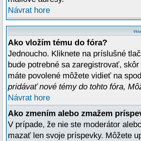
Návrat hore
Vkl
Ako vložím tému do fóra?
Jednoucho. Kliknete na príslušné tla
bude potrebné sa zaregistrovať, skôr 
máte povolené môžete vidieť na spodn
pridávať nové témy do tohto fóra, Môž
Návrat hore
Ako zmením alebo zmažem príspe
V prípade, že nie ste moderátor aleb
mazať len svoje príspevky. Môžete u