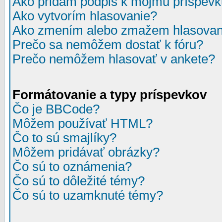
Ako pridám podpis k môjmu príspev
Ako vytvorím hlasovanie?
Ako zmením alebo zmažem hlasovan
Prečo sa nemôžem dostať k fóru?
Prečo nemôžem hlasovať v ankete?
Formátovanie a typy príspevkov
Čo je BBCode?
Môžem používať HTML?
Čo to sú smajlíky?
Môžem pridávať obrázky?
Čo sú to oznámenia?
Čo sú to dôležité témy?
Čo sú to uzamknuté témy?