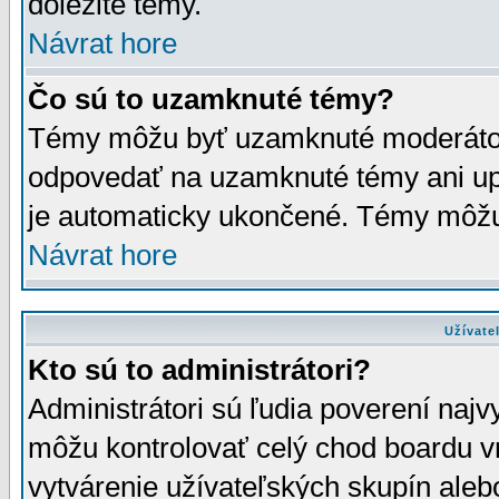
dôležité témy.
Návrat hore
Čo sú to uzamknuté témy?
Témy môžu byť uzamknuté moderáto
odpovedať na uzamknuté témy ani up
je automaticky ukončené. Témy môžu
Návrat hore
Užívate
Kto sú to administrátori?
Administrátori sú ľudia poverení najv
môžu kontrolovať celý chod boardu v
vytvárenie užívateľských skupín aleb