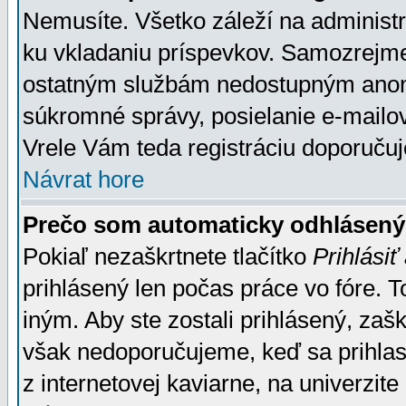
Nemusíte. Všetko záleží na administrá
ku vkladaniu príspevkov. Samozrejme
ostatným službám nedostupným anon
súkromné správy, posielanie e-mailov
Vrele Vám teda registráciu doporučuj
Návrat hore
Prečo som automaticky odhlásen
Pokiaľ nezaškrtnete tlačítko
Prihlásiť
prihlásený len počas práce vo fóre. 
iným. Aby ste zostali prihlásený, zaškr
však nedoporučujeme, keď sa prihlasuj
z internetovej kaviarne, na univerzite 