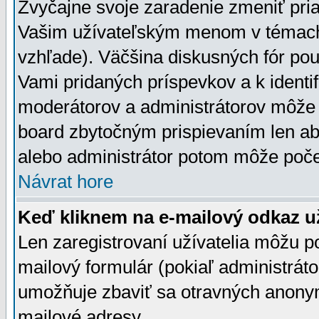
Zvyčajne svoje zaradenie zmeniť pr
Vašim užívateľským menom v témach 
vzhľade). Väčšina diskusných fór pou
Vami pridaných príspevkov a k identif
moderátorov a administrátorov môže 
board zbytočným prispievaním len aby
alebo administrátor potom môže počet
Návrat hore
Keď kliknem na e-mailový odkaz už
Len zaregistrovaní užívatelia môžu p
mailový formulár (pokiaľ administráto
umožňuje zbaviť sa otravných anonym
mailové adresy.