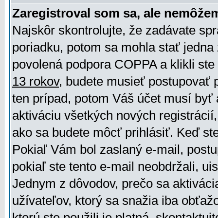
Zaregistroval som sa, ale nemôžem
Najskôr skontrolujte, že zadávate sp
poriadku, potom sa mohla stať jedna 
povolená podpora COPPA a klikli ste 
13 rokov
, budete musieť postupovať po
ten prípad, potom Váš účet musí byť 
aktiváciu všetkých nových registráci
ako sa budete môcť prihlásiť. Keď ste 
Pokiaľ Vám bol zaslaný e-mail, postu
pokiaľ ste tento e-mail neobdržali, ui
Jednym z dôvodov, prečo sa aktiváci
užívateľov, ktorý sa snažia iba obťažo
ktorú ste použili je platná, skontaktuj