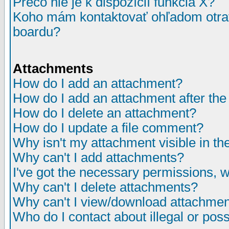
Prečo nie je k dispozícií funkcia X?
Koho mám kontaktovať ohľadom otrav
boardu?
Attachments
How do I add an attachment?
How do I add an attachment after the i
How do I delete an attachment?
How do I update a file comment?
Why isn't my attachment visible in th
Why can't I add attachments?
I've got the necessary permissions, 
Why can't I delete attachments?
Why can't I view/download attachme
Who do I contact about illegal or poss