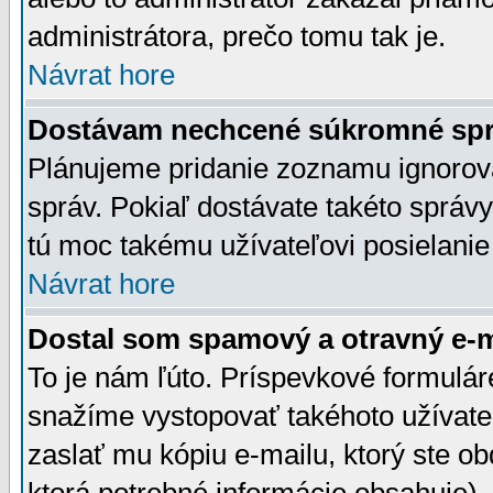
administrátora, prečo tomu tak je.
Návrat hore
Dostávam nechcené súkromné spr
Plánujeme pridanie zoznamu ignorov
správ. Pokiaľ dostávate takéto správy
tú moc takému užívateľovi posielanie
Návrat hore
Dostal som spamový a otravný e-ma
To je nám ľúto. Príspevkové formulá
snažíme vystopovať takéhoto užívateľ
zaslať mu kópiu e-mailu, ktorý ste obdr