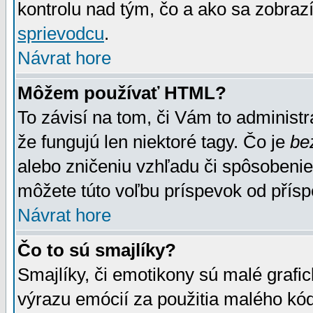
kontrolu nad tým, čo a ako sa zobrazí
sprievodcu
.
Návrat hore
Môžem používať HTML?
To závisí na tom, či Vám to administrá
že fungujú len niektoré tagy. Čo je
be
alebo zničeniu vzhľadu či spôsobeni
môžete túto voľbu príspevok od přís
Návrat hore
Čo to sú smajlíky?
Smajlíky, či emotikony sú malé grafic
výrazu emócií za použitia malého kód