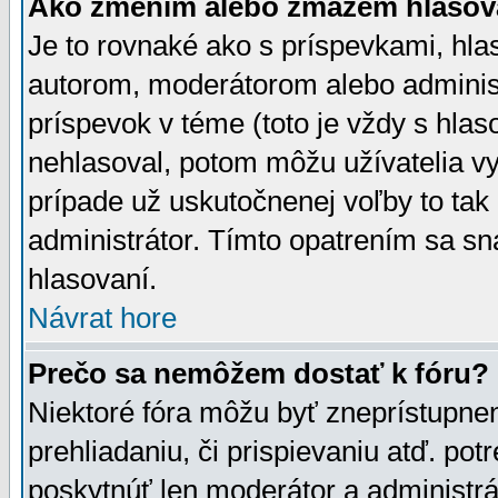
Ako zmením alebo zmažem hlasov
Je to rovnaké ako s príspevkami, h
autorom, moderátorom alebo administ
príspevok v téme (toto je vždy s hlas
nehlasoval, potom môžu užívatelia v
prípade už uskutočnenej voľby to tak
administrátor. Tímto opatrením sa sn
hlasovaní.
Návrat hore
Prečo sa nemôžem dostať k fóru?
Niektoré fóra môžu byť zneprístupnen
prehliadaniu, či prispievaniu atď. pot
poskytnúť len moderátor a administrát