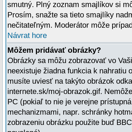
smutný. Plný zoznam smajlíkov si mô
Prosím, snažte sa tieto smajlíky nad
nečitateľným. Moderátor môže prípa
Návrat hore
Môžem pridávať obrázky?
Obrázky sa môžu zobrazovať vo Vaši
neexistuje žiadna funkcia k nahratiu
musíte uviesť na takýto obrázok odka
internete.sk/moj-obrazok.gif. Nemôž
PC (pokiaľ to nie je verejne prístupn
mechanizmami, napr. schránky hotmai
zobrazeniu obrázku použite buď BBCo