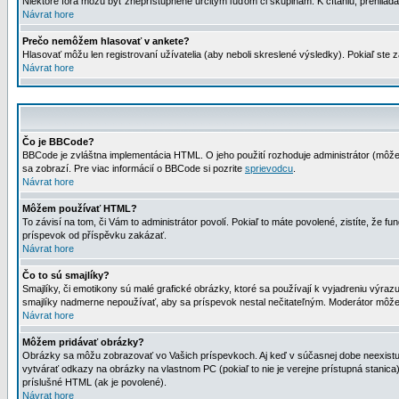
Niektoré fóra môžu byť zneprístupnené určitým ľuďom či skupinám. K čítaniu, prehliadani
Návrat hore
Prečo nemôžem hlasovať v ankete?
Hlasovať môžu len registrovaní užívatelia (aby neboli skreslené výsledky). Pokiaľ st
Návrat hore
Čo je BBCode?
BBCode je zvláštna implementácia HTML. O jeho použití rozhoduje administrátor (môžet
sa zobrazí. Pre viac informácií o BBCode si pozrite
sprievodcu
.
Návrat hore
Môžem používať HTML?
To závisí na tom, či Vám to administrátor povolí. Pokiaľ to máte povolené, zistíte, že fun
príspevok od příspěvku zakázať.
Návrat hore
Čo to sú smajlíky?
Smajlíky, či emotikony sú malé grafické obrázky, ktoré sa používají k vyjadreniu výra
smajlíky nadmerne nepoužívať, aby sa príspevok nestal nečitateľným. Moderátor môž
Návrat hore
Môžem pridávať obrázky?
Obrázky sa môžu zobrazovať vo Vašich príspevkoch. Aj keď v súčasnej dobe neexistuje
vytvárať odkazy na obrázky na vlastnom PC (pokiaľ to nie je verejne prístupná stani
príslušné HTML (ak je povolené).
Návrat hore