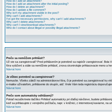
How do I add an attachment?
How do I add an attachment after the initial posting?
How do I delete an attachment?
How do I update a file comment?
Why isn't my attachment visible in the post?
Why can't I add attachments?
I've got the necessary permissions, why can't I add attachments?
Why can't I delete attachments?
Why can't I view/download attachments?
Who do I contact about illegal or possibly illegal attachments?
Prečo sa nemôžem prihlásiť?
Už ste sa zaregistrovali? Pred prihlásením je potrebné sa najskôr zaregistrovať. Bola V
fóra vylúčení a stále sa nemôžete prihlásiť, znova skontrolujte prihlasovacie meno a h
Návrat hore
Je vôbec potrebné sa zaregistrovať?
Nemusíte. Všetko záleží na administrátorovi fóra, či je potrebné sa zaregistrovať k
e-mailov užívateľom, prihlásenie do skupín, atď. Vrele Vám teda registráciu doporučujem
Návrat hore
Prečo som automaticky odhlásený?
Pokiaľ nezaškrtnete tlačítko
Prihlásiť automaticky pri ďalšej návšteve
, budete prihlásen
keď sa prihlasujete z verejného počítača, napr. v knižnici, z internetovej kaviarne, na un
Návrat hore