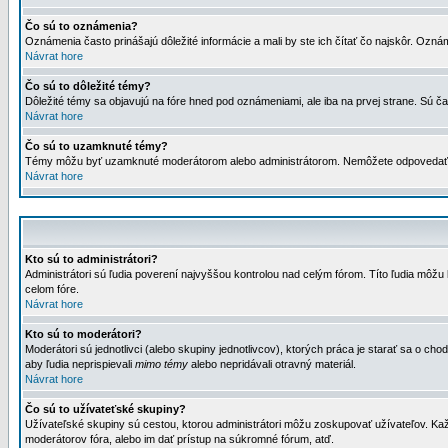
Čo sú to oznámenia?
Oznámenia často prinášajú dôležité informácie a mali by ste ich čítať čo najskôr. Ozná
Návrat hore
Čo sú to dôležité témy?
Dôležité témy sa objavujú na fóre hned pod oznámeniami, ale iba na prvej strane. Sú čas
Návrat hore
Čo sú to uzamknuté témy?
Témy môžu byť uzamknuté moderátorom alebo administrátorom. Nemôžete odpovedať n
Návrat hore
Kto sú to administrátori?
Administrátori sú ľudia poverení najvyššou kontrolou nad celým fórom. Títo ľudia môž
celom fóre.
Návrat hore
Kto sú to moderátori?
Moderátori sú jednotlivci (alebo skupiny jednotlivcov), ktorých práca je starať sa o
aby ľudia neprispievali
mimo témy
alebo nepridávali otravný materiál.
Návrat hore
Čo sú to užívateťské skupiny?
Užívateľské skupiny sú cestou, ktorou administrátori môžu zoskupovať užívateľov. Kaž
moderátorov fóra, alebo im dať prístup na súkromné fórum, atď.