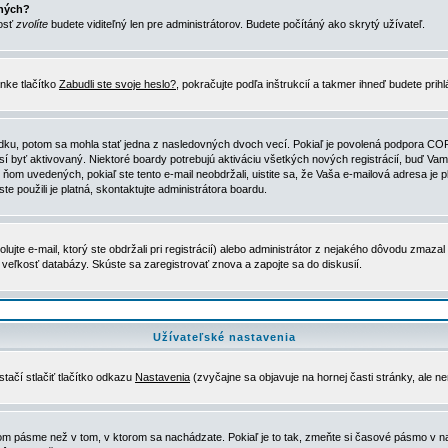
ených?
nosť
zvolíte
budete viditeľný len pre administrátorov. Budete počítáný ako skrytý užívateľ.
nke tlačítko
Zabudli ste svoje heslo?
, pokračujte podľa inštrukcií a takmer ihneď budete prih
dku, potom sa mohla stať jedna z nasledovných dvoch vecí. Pokiaľ je povolená podpora COPPA 
sí byť aktivovaný. Niektoré boardy potrebujú aktiváciu všetkých nových registrácií, buď Vami
 v ňom uvedených, pokiaľ ste tento e-mail neobdržali, uistite sa, že Vaša e-mailová adresa j
ste použili je platná, skontaktujte administrátora boardu.
te e-mail, ktorý ste obdržali pri registrácií) alebo administrátor z nejakého dôvodu zmazal 
la veľkosť databázy. Skúste sa zaregistrovať znova a zapojte sa do diskusií.
Užívateľské nastavenia
tačí stlačiť tlačítko odkazu
Nastavenia
(zvyčajne sa objavuje na hornej časti stránky, ale n
vom pásme než v tom, v ktorom sa nachádzate. Pokiaľ je to tak, zmeňte si časové pásmo v