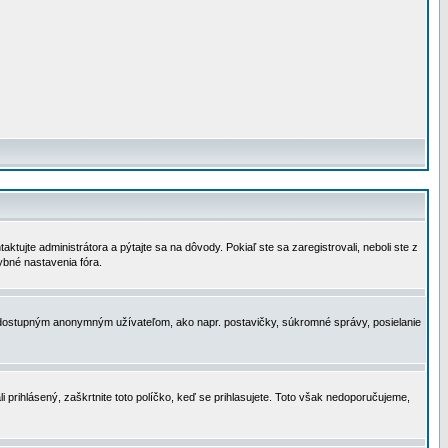
tujte administrátora a pýtajte sa na dôvody. Pokiaľ ste sa zaregistrovali, neboli ste z
ybné nastavenia fóra.
 nedostupným anonymným užívateľom, ako napr. postavičky, súkromné správy, posielanie
i prihlásený, zaškrtnite toto políčko, keď se prihlasujete. Toto však nedoporučujeme,