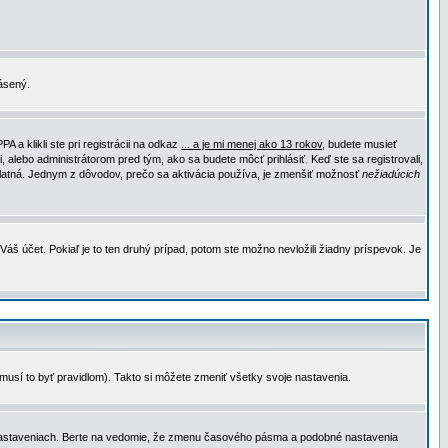
lásený.
a klikli ste pri registrácii na odkaz
... a je mi menej ako 13 rokov
, budete musieť
, alebo administrátorom pred tým, ako sa budete môcť prihlásiť. Keď ste sa registrovali,
e platná. Jednym z dôvodov, prečo sa aktivácia používa, je zmenšiť možnosť
nežiadúcich
Váš účet. Pokiaľ je to ten druhý prípad, potom ste možno nevložili žiadny príspevok. Je
emusí to byť pravidlom). Takto si môžete zmeniť všetky svoje nastavenia.
 nastaveniach. Berte na vedomie, že zmenu časového pásma a podobné nastavenia