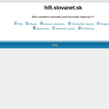
hifi.slovanet.sk
Bolo zavedene manualne potvrdzovanie registracii !!!
FAQ
Hľadať
Zoznam užívateľov
Užívateľské skupiny
Registr
Nastavenia
Súkromné správy
Prihlásenie
FAQ