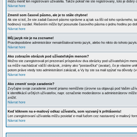
môžu meniť len registrovaní uživatelia. Takže pokiaľ nie ste registrovaný, toto je dobrý 
Návrat hore
Zmenil som časové pásmo, ale je to stále chybne!
Ak ste si istí, že ste zadali časové pásmo správne a aj tak sa líši od toho správneho
hodinový rozdiel. Riešením môže byť posunutie časového pásma o jednu hodinu po dob
Návrat hore
Môj jazyk nie je na zozname!
Pravdepodobne administrátor nenainštaloval tento jazyk, alebo ho nikto do tohoto jazyka 
Návrat hore
Ako zobrazím obrázok pod užívateľským menom?
Možno ste zaregistrovali pri prezeraní príspevkov dva obrázky pod užívateľským menom
sa môže nachádzať väčší obrázok, známy ako "postavička" (avatar), čo je vlastne uniká
potom práve vtedy toto administrátori zakázali, a Vy by ste sa mali spýtať na dôvody (v
Návrat hore
Ako zmeniť svoje zaradenie?
Zvyčajne svoje zaradenie zmeniť priamo nemôžete (úrovne sa objavujú pod Vašim užív
k identifikácií určitých užívateľov, napr. označenie moderátorov a administrátorov m
znížiť.
Návrat hore
Keď kliknem na e-mailový odkaz užívateľa, som vyzvaný k prihláseniu!
Len zaregistrovaní užívatelia môžu posielať e-mail ľuďom cez nastavený e-mailový form
Návrat hore