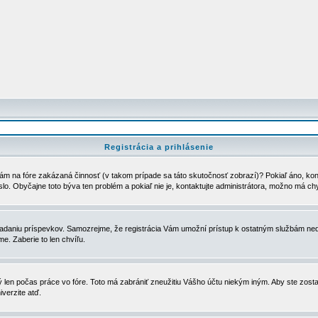
Registrácia a prihlásenie
ám na fóre zakázaná činnosť (v takom prípade sa táto skutočnosť zobrazí)? Pokiaľ áno, kontak
eslo. Obyčajne toto býva ten problém a pokiaľ nie je, kontaktujte administrátora, možno má ch
u vkladaniu príspevkov. Samozrejme, že registrácia Vám umožní prístup k ostatným službám
e. Zaberie to len chvíľu.
ý len počas práce vo fóre. Toto má zabrániť zneužitiu Vášho účtu niekým iným. Aby ste zostal
iverzite atď.