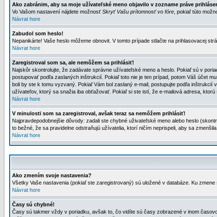
Ako zabránim, aby sa moje užívateľské meno objavilo v zozname práve prihlás
Vo Vašom nastavení nájdete možnosť
Skryť Vašu prítomnosť vo fóre
, pokiaľ túto mož
Návrat hore
Zabudol som heslo!
Nepanikárte! Vaše heslo môžeme obnovit. V tomto prípade stlačte na prihlasovacej strá
Návrat hore
Zaregistroval som sa, ale nemôžem sa prihlásiť!
Najskôr skontrolujte, že zadávate správne užívateľské meno a heslo. Pokiaľ sú v poria
postupovať podľa zaslaných inštrukcií. Pokiaľ toto nie je ten prípad, potom Váš účet mu
boli by ste k tomu vyzvaný. Pokiaľ Vám bol zaslaný e-mail, postupujte podľa inštrukcií
užívateľov, ktorý sa snažia iba obťažovať. Pokiaľ si ste istí, že e-mailová adresa, ktorú 
Návrat hore
V minulosti som sa zaregistroval, avšak teraz sa nemôžem prihlásiť!
Najpravdepodobnejšie dôvody: zadali ste chybné uživateľské meno alebo heslo (skontroluj
to bežné, že sa pravidelne odstraňujú užívatelia, ktorí ničím neprispeli, aby sa zmenši
Návrat hore
Ako zmením svoje nastavenia?
Všetky Vaše nastavenia (pokiaľ ste zaregistrovaný) sú uložené v databáze. Ku zmene s
Návrat hore
Časy sú chybné!
Časy sú takmer vždy v poriadku, avšak to, čo vidíte sú časy zobrazené v inom časo