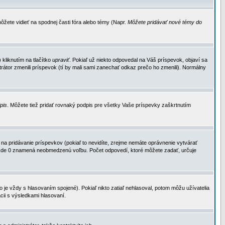
ôžete vidieť na spodnej časti fóra alebo témy (Napr.
Môžete pridávať nové témy do
kliknutím na tlačítko
upraviť
. Pokiaľ už niekto odpovedal na Váš príspevok, objaví sa
trátor zmenili príspevok (tí by mali sami zanechať odkaz prečo ho zmenili). Normálny
dpis
. Môžete tiež pridať rovnaký podpis pre všetky Vaše príspevky zaškrtnutím
a pridávanie príspevkov (pokiaľ to nevidíte, zrejme nemáte oprávnenie vytvárať
u, kde 0 znamená neobmedzenú voľbu. Počet odpovedí, ktoré môžete zadať, určuje
je vždy s hlasovaním spojené). Pokiaľ nikto zatiaľ nehlasoval, potom môžu užívatelia
cii s výsledkami hlasovaní.