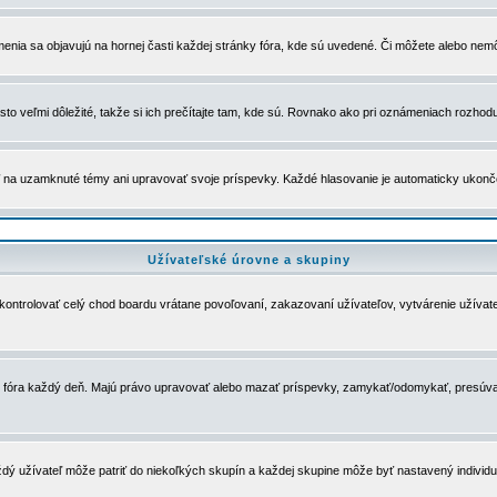
menia sa objavujú na hornej časti každej stránky fóra, kde sú uvedené. Či môžete alebo nemô
to veľmi dôležité, takže si ich prečítajte tam, kde sú. Rovnako ako pri oznámeniach rozhoduje
a uzamknuté témy ani upravovať svoje príspevky. Každé hlasovanie je automaticky ukon
Užívateľské úrovne a skupiny
u kontrolovať celý chod boardu vrátane povoľovaní, zakazovaní užívateľov, vytvárenie užíva
 chod fóra každý deň. Majú právo upravovať alebo mazať príspevky, zamykať/odomykať, presúva
dý užívateľ môže patriť do niekoľkých skupín a každej skupine môže byť nastavený individuá