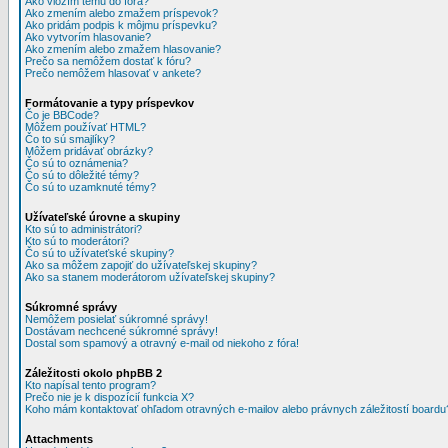
Ako vložím tému do fóra?
Ako zmením alebo zmažem príspevok?
Ako pridám podpis k môjmu príspevku?
Ako vytvorím hlasovanie?
Ako zmením alebo zmažem hlasovanie?
Prečo sa nemôžem dostať k fóru?
Prečo nemôžem hlasovať v ankete?
Formátovanie a typy príspevkov
Čo je BBCode?
Môžem používať HTML?
Čo to sú smajlíky?
Môžem pridávať obrázky?
Čo sú to oznámenia?
Čo sú to dôležité témy?
Čo sú to uzamknuté témy?
Užívateľské úrovne a skupiny
Kto sú to administrátori?
Kto sú to moderátori?
Čo sú to užívateťské skupiny?
Ako sa môžem zapojiť do užívateľskej skupiny?
Ako sa stanem moderátorom užívateľskej skupiny?
Súkromné správy
Nemôžem posielať súkromné správy!
Dostávam nechcené súkromné správy!
Dostal som spamový a otravný e-mail od niekoho z fóra!
Záležitosti okolo phpBB 2
Kto napísal tento program?
Prečo nie je k dispozícií funkcia X?
Koho mám kontaktovať ohľadom otravných e-mailov alebo právnych záležitostí boardu
Attachments