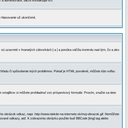
a administrátor, takže kontaktujte ich.
je hlasovanie už ukončené.
 sú uzavreté v hranatých zátvorkách [ a ] a ponúka väčšiu kontrolu nad tým, čo a ako
vzhľadu či spôsobenie iných problémov. Pokiaľ je HTML povolené, môžete túto voľbu
m smajlíkov si môžete prohliadnuť cez príspevkový formulár. Prosím, snažte sa tieto
to obrázok odkaz, napr. http://www.niekde-na-internete.sk/moj-obrazok.gif. Nemôžete
slované odkazy, atď. K zobrazeniu obrázku použite buď BBCode [img] tag alebo