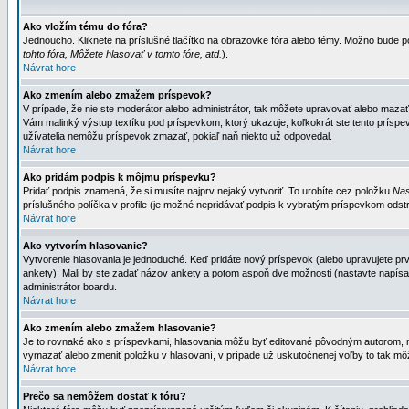
Ako vložím tému do fóra?
Jednoucho. Kliknete na príslušné tlačítko na obrazovke fóra alebo témy. Možno bude po
tohto fóra, Môžete hlasovať v tomto fóre, atd.
).
Návrat hore
Ako zmením alebo zmažem príspevok?
V prípade, že nie ste moderátor alebo administrátor, tak môžete upravovať alebo mazať
Vám malinký výstup textíku pod príspevkom, ktorý ukazuje, koľkokrát ste tento príspevo
užívatelia nemôžu príspevok zmazať, pokiaľ naň niekto už odpovedal.
Návrat hore
Ako pridám podpis k môjmu príspevku?
Pridať podpis znamená, že si musíte najprv nejaký vytvoriť. To urobíte cez položku
Nas
príslušného políčka v profile (je možné nepridávať podpis k vybratým príspevkom odstr
Návrat hore
Ako vytvorím hlasovanie?
Vytvorenie hlasovania je jednoduché. Keď pridáte nový príspevok (alebo upravujete prvý
ankety). Mali by ste zadať názov ankety a potom aspoň dve možnosti (nastavte napísa
administrátor boardu.
Návrat hore
Ako zmením alebo zmažem hlasovanie?
Je to rovnaké ako s príspevkami, hlasovania môžu byť editované pôvodným autorom, mod
vymazať alebo zmeniť položku v hlasovaní, v prípade už uskutočnenej voľby to tak môž
Návrat hore
Prečo sa nemôžem dostať k fóru?