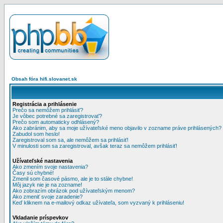
Obsah fóra hifi.slovanet.sk
Registrácia a prihlásenie
Prečo sa nemôžem prihlásiť?
Je vôbec potrebné sa zaregistrovať?
Prečo som automaticky odhlásený?
Ako zabránim, aby sa moje užívateľské meno objavilo v zozname práve prihlásených?
Zabudol som heslo!
Zaregistroval som sa, ale nemôžem sa prihlásiť!
V minulosti som sa zaregistroval, avšak teraz sa nemôžem prihlásiť!
Užívateľské nastavenia
Ako zmením svoje nastavenia?
Časy sú chybné!
Zmenil som časové pásmo, ale je to stále chybne!
Môj jazyk nie je na zozname!
Ako zobrazím obrázok pod užívateľským menom?
Ako zmeniť svoje zaradenie?
Keď kliknem na e-mailový odkaz užívateľa, som vyzvaný k prihláseniu!
Vkladanie príspevkov