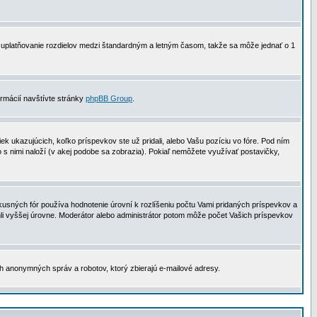
 na uplatňovanie rozdielov medzi štandardným a letným časom, takže sa môže jednať o 1
formácií navštívte stránky
phpBB Group
.
 ukazujúcich, koľko príspevkov ste už pridali, alebo Vašu pozíciu vo fóre. Pod ním
o s nimi naloží (v akej podobe sa zobrazia). Pokiaľ nemôžete využívať postavičky,
usných fór používa hodnotenie úrovní k rozlíšeniu počtu Vami pridaných príspevkov a
ahli vyššej úrovne. Moderátor alebo administrátor potom môže počet Vašich príspevkov
ch anonymných správ a robotov, ktorý zbierajú e-mailové adresy.