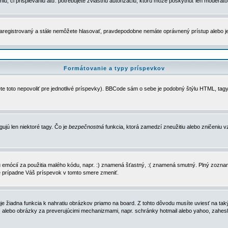
u, či prispievaniu atď. potrebujete zvláštnu autorizáciu, ktorú môže poskytnúť len moderátor 
e zaregistrovaný a stále nemôžete hlasovať, pravdepodobne nemáte oprávnený prístup alebo 
Formátovanie a typy príspevkov
e toto nepovoliť pre jednotlivé príspevky). BBCode sám o sebe je podobný štýlu HTML, tagy
gujú len niektoré tagy. Čo je
bezpečnostná
funkcia, ktorá zamedzí zneužitiu alebo zničeniu 
zu emócií za použitia malého kódu, napr. :) znamená šťastný, :( znamená smutný. Plný zozna
e prípadne Váš príspevok v tomto smere zmeniť.
 žiadna funkcia k nahratiu obrázkov priamo na board. Z tohto dôvodu musíte uviesť na taký
ca) alebo obrázky za preverujúcimi mechanizmami, napr. schránky hotmail alebo yahoo, zahe