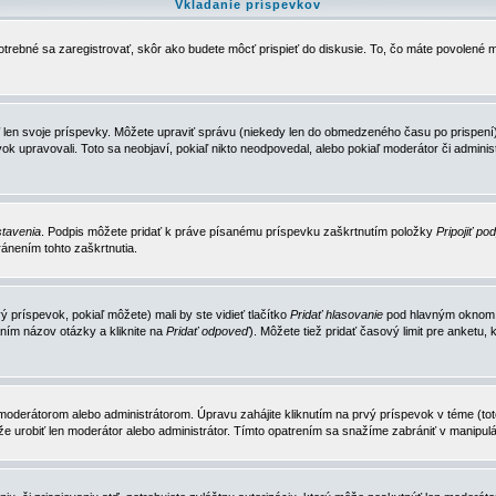
Vkladanie príspevkov
trebné sa zaregistrovať, skôr ako budete môcť prispieť do diskusie. To, čo máte povolené m
 len svoje príspevky. Môžete upraviť správu (niekedy len do obmedzeného času po prispení) 
k upravovali. Toto sa neobjaví, pokiaľ nikto neodpovedal, alebo pokiaľ moderátor či adminis
tavenia
. Podpis môžete pridať k práve písanému príspevku zaškrtnutím položky
Pripojiť po
ánením tohto zaškrtnutia.
 príspevok, pokiaľ môžete) mali by ste vidieť tlačítko
Pridať hlasovanie
pod hlavným oknom n
ním názov otázky a kliknite na
Pridať odpoveď
). Môžete tiež pridať časový limit pre anket
erátorom alebo administrátorom. Úpravu zahájite kliknutím na prvý príspevok v téme (toto 
e urobiť len moderátor alebo administrátor. Tímto opatrením sa snažíme zabrániť v manipulá