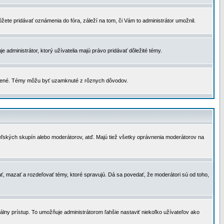
žete pridávať oznámenia do fóra, záleží na tom, či Vám to administrátor umožnil.
 administrátor, ktorý užívatelia majú právo pridávať dôležité témy.
čené. Témy môžu byť uzamknuté z rôznych dôvodov.
teľských skupín alebo moderátorov, atď. Majú tiež všetky oprávnenia moderátorov na
ť, mazať a rozdeľovať témy, ktoré spravujú. Dá sa povedať, že moderátori sú od toho,
lny prístup. To umožňuje administrátorom ľahšie nastaviť niekoľko užívateľov ako