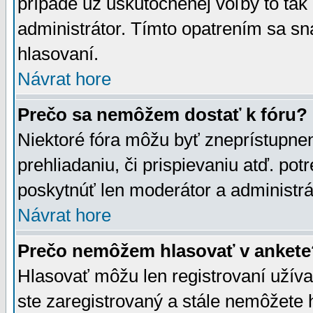
prípade už uskutočnenej voľby to tak
administrátor. Tímto opatrením sa sn
hlasovaní.
Návrat hore
Prečo sa nemôžem dostať k fóru?
Niektoré fóra môžu byť zneprístupnen
prehliadaniu, či prispievaniu atď. pot
poskytnúť len moderátor a administrát
Návrat hore
Prečo nemôžem hlasovať v ankete
Hlasovať môžu len registrovaní užívat
ste zaregistrovaný a stále nemôžet