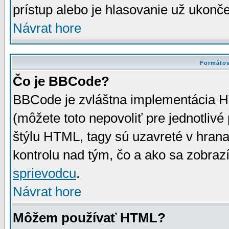
prístup alebo je hlasovanie už ukonč
Návrat hore
Formátov
Čo je BBCode?
BBCode je zvláštna implementácia HT
(môžete toto nepovoliť pre jednotli
štýlu HTML, tagy sú uzavreté v hrana
kontrolu nad tým, čo a ako sa zobrazí
sprievodcu
.
Návrat hore
Môžem používať HTML?