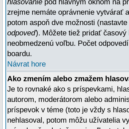
hlasovanie
pod hlavným oknom na prid
zrejme nemáte oprávnenie vytvárať an
potom aspoň dve možnosti (nastavte 
odpoveď
). Môžete tiež pridať časový
neobmedzenú voľbu. Počet odpovedí, 
boardu.
Návrat hore
Ako zmením alebo zmažem hlasov
Je to rovnaké ako s príspevkami, h
autorom, moderátorom alebo administ
príspevok v téme (toto je vždy s hlas
nehlasoval, potom môžu užívatelia v