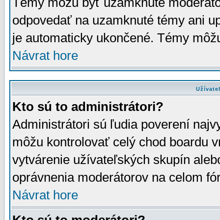
Témy môžu byť uzamknuté moderáto
odpovedať na uzamknuté témy ani up
je automaticky ukončené. Témy môžu
Návrat hore
Užívate
Kto sú to administrátori?
Administrátori sú ľudia poverení najv
môžu kontrolovať celý chod boardu v
vytvárenie užívateľských skupín aleb
oprávnenia moderátorov na celom fór
Návrat hore