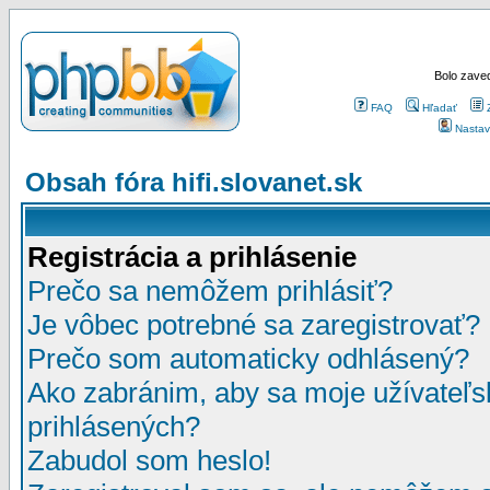
Bolo zaved
FAQ
Hľadať
Nastav
Obsah fóra hifi.slovanet.sk
Registrácia a prihlásenie
Prečo sa nemôžem prihlásiť?
Je vôbec potrebné sa zaregistrovať?
Prečo som automaticky odhlásený?
Ako zabránim, aby sa moje užívateľ
prihlásených?
Zabudol som heslo!