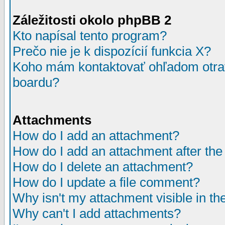
Záležitosti okolo phpBB 2
Kto napísal tento program?
Prečo nie je k dispozícií funkcia X?
Koho mám kontaktovať ohľadom otrav
boardu?
Attachments
How do I add an attachment?
How do I add an attachment after the i
How do I delete an attachment?
How do I update a file comment?
Why isn't my attachment visible in th
Why can't I add attachments?