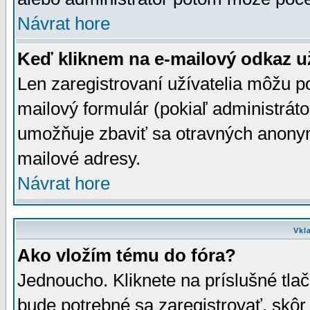
Návrat hore
Keď kliknem na e-mailový odkaz už
Len zaregistrovaní užívatelia môžu p
mailový formulár (pokiaľ administráto
umožňuje zbaviť sa otravných anonym
mailové adresy.
Návrat hore
Vkl
Ako vložím tému do fóra?
Jednoucho. Kliknete na príslušné tla
bude potrebné sa zaregistrovať, skôr 