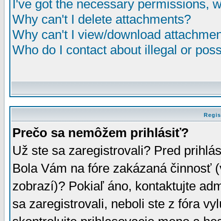
I've got the necessary permissions, 
Why can't I delete attachments?
Why can't I view/download attachme
Who do I contact about illegal or poss
Regis
Prečo sa nemôžem prihlásiť?
Už ste sa zaregistrovali? Pred prihlá
Bola Vám na fóre zakázaná činnosť (
zobrazí)? Pokiaľ áno, kontaktujte adm
sa zaregistrovali, neboli ste z fóra v