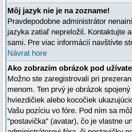
Môj jazyk nie je na zozname!
Pravdepodobne administrátor nenainšt
jazyka zatiaľ nepreložil. Kontaktujte 
sami. Pre viac informácií navštívte s
Návrat hore
Ako zobrazím obrázok pod užíva
Možno ste zaregistrovali pri prezera
menom. Ten prvý je obrázok spojený 
hviezdičiek alebo kocočiek ukazujúcic
Vašu pozíciu vo fóre. Pod ním sa m
"postavička" (avatar), čo je vlastne 
administrátorovi fóra, či postavičky p