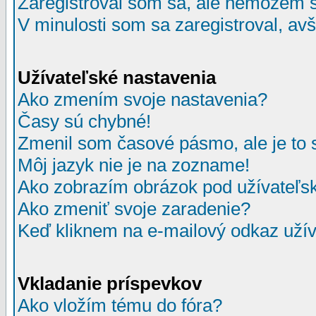
Zaregistroval som sa, ale nemôžem sa
V minulosti som sa zaregistroval, av
Užívateľské nastavenia
Ako zmením svoje nastavenia?
Časy sú chybné!
Zmenil som časové pásmo, ale je to 
Môj jazyk nie je na zozname!
Ako zobrazím obrázok pod užívate
Ako zmeniť svoje zaradenie?
Keď kliknem na e-mailový odkaz užív
Vkladanie príspevkov
Ako vložím tému do fóra?