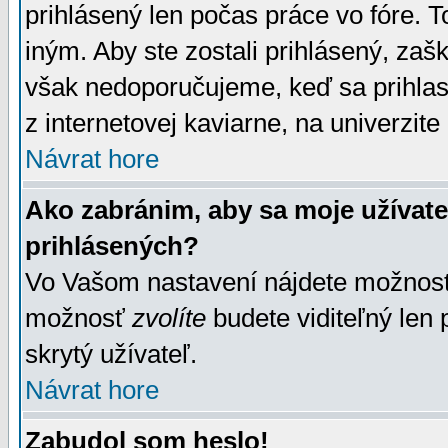
prihlásený len počas práce vo fóre. 
iným. Aby ste zostali prihlásený, zaškr
však nedoporučujeme, keď sa prihlasuj
z internetovej kaviarne, na univerzite 
Návrat hore
Ako zabránim, aby sa moje užívat
prihlásených?
Vo Vašom nastavení nájdete možno
možnosť
zvolíte
budete viditeľný len 
skrytý užívateľ.
Návrat hore
Zabudol som heslo!