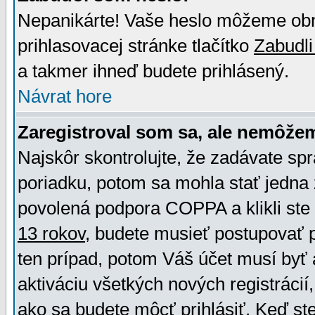
Nepanikárte! Vaše heslo môžeme obno
prihlasovacej stránke tlačítko
Zabudli
a takmer ihneď budete prihlásený.
Návrat hore
Zaregistroval som sa, ale nemôžem
Najskôr skontrolujte, že zadávate sp
poriadku, potom sa mohla stať jedna 
povolená podpora COPPA a klikli ste 
13 rokov
, budete musieť postupovať po
ten prípad, potom Váš účet musí byť 
aktiváciu všetkých nových registráci
ako sa budete môcť prihlásiť. Keď ste 