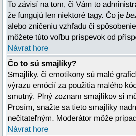
To závisí na tom, či Vám to administrá
že fungujú len niektoré tagy. Čo je
be
alebo zničeniu vzhľadu či spôsobeni
môžete túto voľbu príspevok od přís
Návrat hore
Čo to sú smajlíky?
Smajlíky, či emotikony sú malé grafic
výrazu emócií za použitia malého kód
smutný. Plný zoznam smajlíkov si mô
Prosím, snažte sa tieto smajlíky nad
nečitateľným. Moderátor môže prípa
Návrat hore