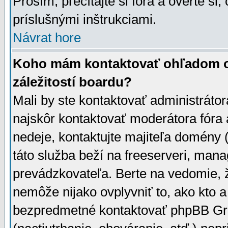
Prosím, prečítajte si fóra a overte si,
príslušnými inštrukciami.
Návrat hore
Koho mám kontaktovať ohľadom ot
záležitostí boardu?
Mali by ste kontaktovať administrátor
najskôr kontaktovať moderátora fóra a
nedeje, kontaktujte majiteľa domény 
táto služba beží na freeserveri, man
prevádzkovateľa. Berte na vedomie
nemôže nijako ovplyvniť to, ako kto 
bezpredmetné kontaktovať phpBB Grou