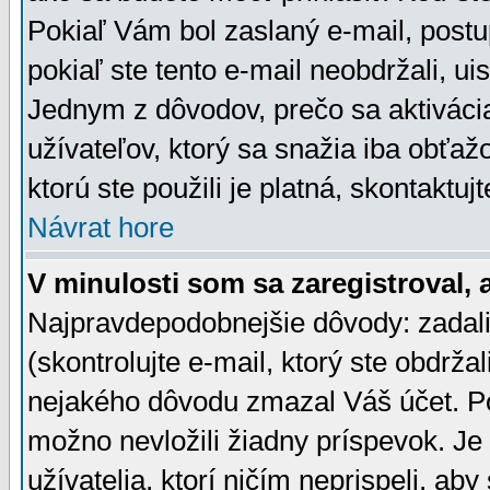
Pokiaľ Vám bol zaslaný e-mail, postu
pokiaľ ste tento e-mail neobdržali, ui
Jednym z dôvodov, prečo sa aktiváci
užívateľov, ktorý sa snažia iba obťažo
ktorú ste použili je platná, skontaktuj
Návrat hore
V minulosti som sa zaregistroval, 
Najpravdepodobnejšie dôvody: zadali
(skontrolujte e-mail, ktorý ste obdržali
nejakého dôvodu zmazal Váš účet. Pok
možno nevložili žiadny príspevok. Je 
užívatelia, ktorí ničím neprispeli, a