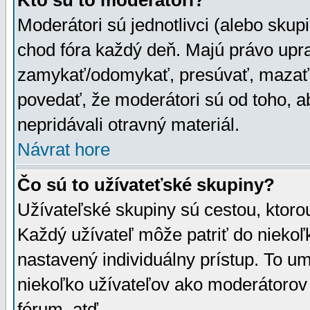
Kto sú to moderátori?
Moderátori sú jednotlivci (alebo skupi
chod fóra každý deň. Majú právo upr
zamykať/odomykať, presúvať, mazať a
povedať, že moderátori sú od toho, a
nepridávali otravný materiál.
Návrat hore
Čo sú to užívateťské skupiny?
Užívateľské skupiny sú cestou, ktoro
Každý užívateľ môže patriť do nieko
nastavený individuálny prístup. To u
niekoľko užívateľov ako moderátorov 
fórum, atď.