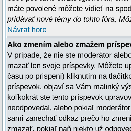
máte povolené môžete vidieť na spodn
pridávať nové témy do tohto fóra, Môž
Návrat hore
Ako zmením alebo zmažem príspe
V prípade, že nie ste moderátor aleb
mazať len svoje príspevky. Môžete u
času po prispení) kliknutím na tlačít
príspevok, objaví sa Vám malinký výs
koľkokrát ste tento príspevok upravova
neodpovedal, alebo pokiaľ moderátor č
sami zanechať odkaz prečo ho zmenil
zmazať, pokiaľ naň niekto už odpoved