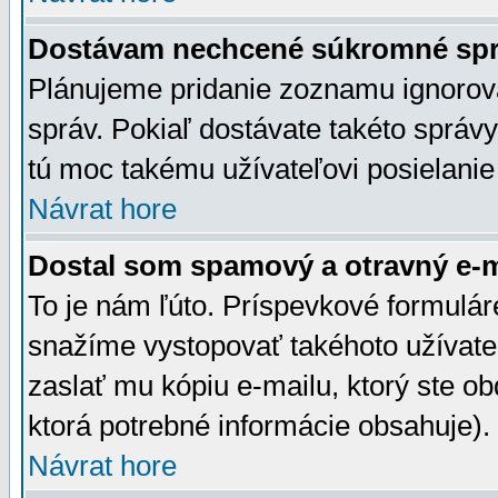
Dostávam nechcené súkromné spr
Plánujeme pridanie zoznamu ignorov
správ. Pokiaľ dostávate takéto správy
tú moc takému užívateľovi posielanie
Návrat hore
Dostal som spamový a otravný e-ma
To je nám ľúto. Príspevkové formulá
snažíme vystopovať takéhoto užívateľ
zaslať mu kópiu e-mailu, ktorý ste obdr
ktorá potrebné informácie obsahuje)
Návrat hore