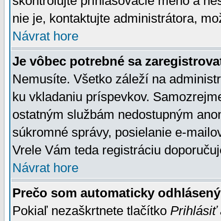
skontrolujte prihlasovacie meno a he
nie je, kontaktujte administrátora, 
Návrat hore
Je vôbec potrebné sa zaregistrova
Nemusíte. Všetko záleží na administrá
ku vkladaniu príspevkov. Samozrejme
ostatným službám nedostupným anon
súkromné správy, posielanie e-mailov
Vrele Vám teda registráciu doporučuj
Návrat hore
Prečo som automaticky odhlásen
Pokiaľ nezaškrtnete tlačítko
Prihlásiť