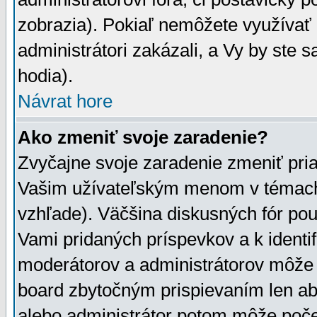
zobrazia). Pokiaľ nemôžete využívať 
administrátori zakázali, a Vy by ste 
hodia).
Návrat hore
Ako zmeniť svoje zaradenie?
Zvyčajne svoje zaradenie zmeniť pr
Vašim užívateľským menom v témach 
vzhľade). Väčšina diskusných fór pou
Vami pridaných príspevkov a k identif
moderátorov a administrátorov môže 
board zbytočným prispievaním len aby
alebo administrátor potom môže počet