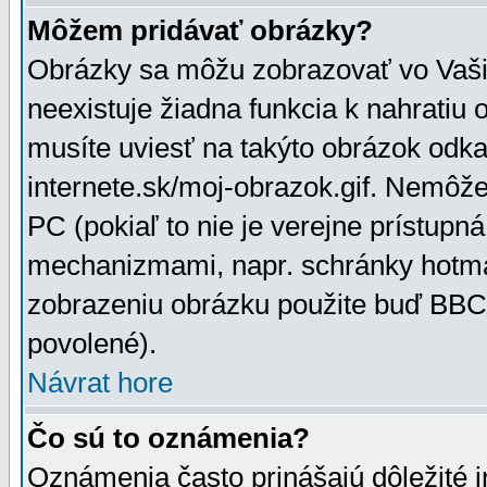
Môžem pridávať obrázky?
Obrázky sa môžu zobrazovať vo Vaši
neexistuje žiadna funkcia k nahratiu
musíte uviesť na takýto obrázok odka
internete.sk/moj-obrazok.gif. Nemôž
PC (pokiaľ to nie je verejne prístupn
mechanizmami, napr. schránky hotmai
zobrazeniu obrázku použite buď BBCo
povolené).
Návrat hore
Čo sú to oznámenia?
Oznámenia často prinášajú dôležité in