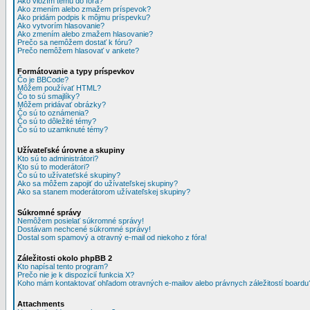
Ako vložím tému do fóra?
Ako zmením alebo zmažem príspevok?
Ako pridám podpis k môjmu príspevku?
Ako vytvorím hlasovanie?
Ako zmením alebo zmažem hlasovanie?
Prečo sa nemôžem dostať k fóru?
Prečo nemôžem hlasovať v ankete?
Formátovanie a typy príspevkov
Čo je BBCode?
Môžem používať HTML?
Čo to sú smajlíky?
Môžem pridávať obrázky?
Čo sú to oznámenia?
Čo sú to dôležité témy?
Čo sú to uzamknuté témy?
Užívateľské úrovne a skupiny
Kto sú to administrátori?
Kto sú to moderátori?
Čo sú to užívateťské skupiny?
Ako sa môžem zapojiť do užívateľskej skupiny?
Ako sa stanem moderátorom užívateľskej skupiny?
Súkromné správy
Nemôžem posielať súkromné správy!
Dostávam nechcené súkromné správy!
Dostal som spamový a otravný e-mail od niekoho z fóra!
Záležitosti okolo phpBB 2
Kto napísal tento program?
Prečo nie je k dispozícií funkcia X?
Koho mám kontaktovať ohľadom otravných e-mailov alebo právnych záležitostí boardu
Attachments