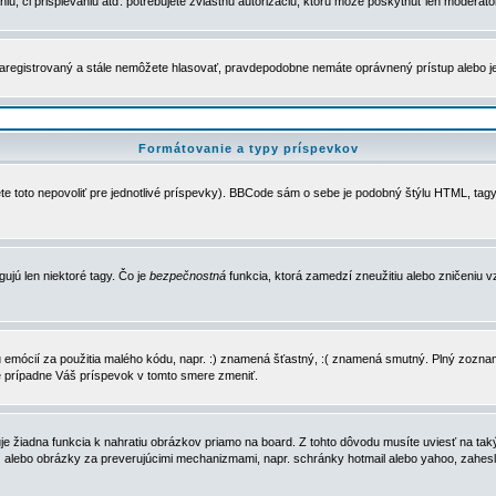
u, či prispievaniu atď. potrebujete zvláštnu autorizáciu, ktorú môže poskytnúť len moderátor 
e zaregistrovaný a stále nemôžete hlasovať, pravdepodobne nemáte oprávnený prístup alebo 
Formátovanie a typy príspevkov
e toto nepovoliť pre jednotlivé príspevky). BBCode sám o sebe je podobný štýlu HTML, tagy
gujú len niektoré tagy. Čo je
bezpečnostná
funkcia, ktorá zamedzí zneužitiu alebo zničeniu 
zu emócií za použitia malého kódu, napr. :) znamená šťastný, :( znamená smutný. Plný zozna
e prípadne Váš príspevok v tomto smere zmeniť.
 žiadna funkcia k nahratiu obrázkov priamo na board. Z tohto dôvodu musíte uviesť na taký
ca) alebo obrázky za preverujúcimi mechanizmami, napr. schránky hotmail alebo yahoo, zahe