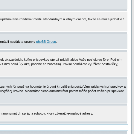
 na uplatňovanie rozdielov medzi štandardným a letným časom, takže sa môže jednať o 1
formácií navštívte stránky
phpBB Group
.
 ukazujúcich, koľko príspevkov ste už pridali, alebo Vašu pozíciu vo fóre. Pod ním
o s nimi naloží (v akej podobe sa zobrazia). Pokiaľ nemôžete využívať postavičky,
usných fór používa hodnotenie úrovní k rozlíšeniu počtu Vami pridaných príspevkov a
ahli vyššej úrovne. Moderátor alebo administrátor potom môže počet Vašich príspevkov
ch anonymných správ a robotov, ktorý zbierajú e-mailové adresy.