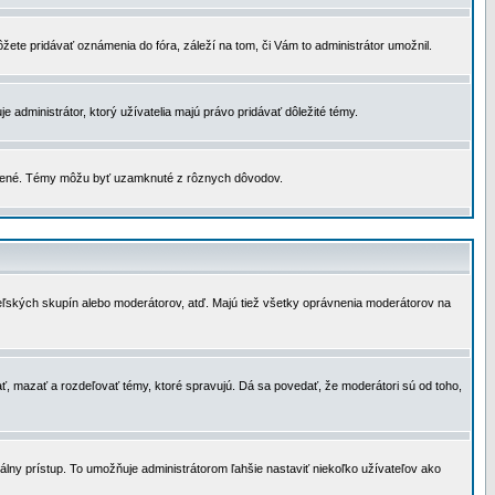
žete pridávať oznámenia do fóra, záleží na tom, či Vám to administrátor umožnil.
 administrátor, ktorý užívatelia majú právo pridávať dôležité témy.
čené. Témy môžu byť uzamknuté z rôznych dôvodov.
teľských skupín alebo moderátorov, atď. Majú tiež všetky oprávnenia moderátorov na
ť, mazať a rozdeľovať témy, ktoré spravujú. Dá sa povedať, že moderátori sú od toho,
lny prístup. To umožňuje administrátorom ľahšie nastaviť niekoľko užívateľov ako