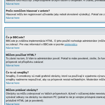
Niektoré fóra môžu byť zneprístupnené určitým ľuďom či skupinám. K čítaniu, prehliadani
Návrat hore
Prečo nemôžem hlasovať v ankete?
Hlasovať môžu len registrovaní užívatelia (aby neboli skreslené výsledky). Pokiaľ st
Návrat hore
Čo je BBCode?
BBCode je zvláštna implementácia HTML. O jeho použití rozhoduje administrátor (môžet
sa zobrazí. Pre viac informácií o BBCode si pozrite
sprievodcu
.
Návrat hore
Môžem používať HTML?
To závisí na tom, či Vám to administrátor povolí. Pokiaľ to máte povolené, zistíte, že fun
príspevok od příspěvku zakázať.
Návrat hore
Čo to sú smajlíky?
Smajlíky, či emotikony sú malé grafické obrázky, ktoré sa používají k vyjadreniu výra
smajlíky nadmerne nepoužívať, aby sa príspevok nestal nečitateľným. Moderátor môž
Návrat hore
Môžem pridávať obrázky?
Obrázky sa môžu zobrazovať vo Vašich príspevkoch. Aj keď v súčasnej dobe neexistuje
vytvárať odkazy na obrázky na vlastnom PC (pokiaľ to nie je verejne prístupná stani
príslušné HTML (ak je povolené).
Návrat hore