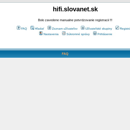
hifi.slovanet.sk
Bolo zavedene manualne potvrdzovanie registracii !!!
FAQ
Hľadať
Zoznam užívateľov
Užívateľské skupiny
Registr
Nastavenia
Súkromné správy
Prihlásenie
FAQ