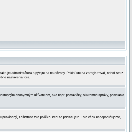
tujte administrátora a pýtajte sa na dôvody. Pokiaľ ste sa zaregistrovali, neboli ste z
ybné nastavenia fóra.
 nedostupným anonymným užívateľom, ako napr. postavičky, súkromné správy, posielanie
i prihlásený, zaškrtnite toto políčko, keď se prihlasujete. Toto však nedoporučujeme,