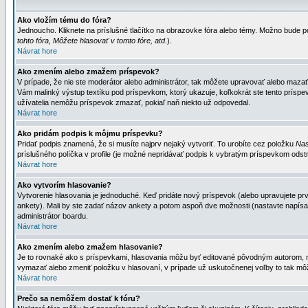
Ako vložím tému do fóra?
Jednoucho. Kliknete na príslušné tlačítko na obrazovke fóra alebo témy. Možno bude po
tohto fóra, Môžete hlasovať v tomto fóre, atd.
).
Návrat hore
Ako zmením alebo zmažem príspevok?
V prípade, že nie ste moderátor alebo administrátor, tak môžete upravovať alebo mazať
Vám malinký výstup textíku pod príspevkom, ktorý ukazuje, koľkokrát ste tento príspevo
užívatelia nemôžu príspevok zmazať, pokiaľ naň niekto už odpovedal.
Návrat hore
Ako pridám podpis k môjmu príspevku?
Pridať podpis znamená, že si musíte najprv nejaký vytvoriť. To urobíte cez položku
Nas
príslušného políčka v profile (je možné nepridávať podpis k vybratým príspevkom odstr
Návrat hore
Ako vytvorím hlasovanie?
Vytvorenie hlasovania je jednoduché. Keď pridáte nový príspevok (alebo upravujete prvý
ankety). Mali by ste zadať názov ankety a potom aspoň dve možnosti (nastavte napísa
administrátor boardu.
Návrat hore
Ako zmením alebo zmažem hlasovanie?
Je to rovnaké ako s príspevkami, hlasovania môžu byť editované pôvodným autorom, mod
vymazať alebo zmeniť položku v hlasovaní, v prípade už uskutočnenej voľby to tak môž
Návrat hore
Prečo sa nemôžem dostať k fóru?