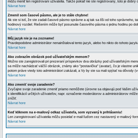
môžu meniť len registrovaní uživatelia. Takže pokiaľ nie ste registrovaný, toto je dobrý 
Návrat hore
Zmenil som časové pásmo, ale je to stále chybne!
Ak ste si istí, že ste zadali časové pásmo správne a aj tak sa líši od toho správneho
hodinový rozdiel. Riešením môže byť posunutie časového pásma o jednu hodinu po dob
Návrat hore
Môj jazyk nie je na zozname!
Pravdepodobne administrátor nenainštaloval tento jazyk, alebo ho nikto do tohoto jazyka 
Návrat hore
Ako zobrazím obrázok pod užívateľským menom?
Možno ste zaregistrovali pri prezeraní príspevkov dva obrázky pod užívateľským menom
sa môže nachádzať väčší obrázok, známy ako "postavička" (avatar), čo je vlastne uniká
potom práve vtedy toto administrátori zakázali, a Vy by ste sa mali spýtať na dôvody (v
Návrat hore
Ako zmeniť svoje zaradenie?
Zvyčajne svoje zaradenie zmeniť priamo nemôžete (úrovne sa objavujú pod Vašim užív
k identifikácií určitých užívateľov, napr. označenie moderátorov a administrátorov m
znížiť.
Návrat hore
Keď kliknem na e-mailový odkaz užívateľa, som vyzvaný k prihláseniu!
Len zaregistrovaní užívatelia môžu posielať e-mail ľuďom cez nastavený e-mailový form
Návrat hore