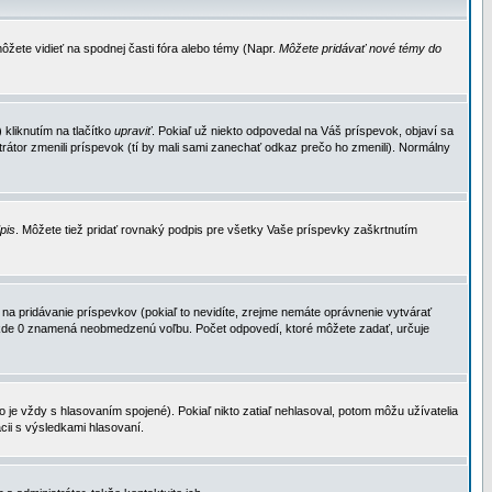
ôžete vidieť na spodnej časti fóra alebo témy (Napr.
Môžete pridávať nové témy do
kliknutím na tlačítko
upraviť
. Pokiaľ už niekto odpovedal na Váš príspevok, objaví sa
trátor zmenili príspevok (tí by mali sami zanechať odkaz prečo ho zmenili). Normálny
dpis
. Môžete tiež pridať rovnaký podpis pre všetky Vaše príspevky zaškrtnutím
a pridávanie príspevkov (pokiaľ to nevidíte, zrejme nemáte oprávnenie vytvárať
u, kde 0 znamená neobmedzenú voľbu. Počet odpovedí, ktoré môžete zadať, určuje
je vždy s hlasovaním spojené). Pokiaľ nikto zatiaľ nehlasoval, potom môžu užívatelia
cii s výsledkami hlasovaní.