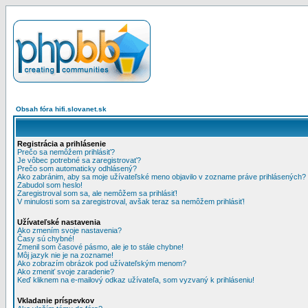
Obsah fóra hifi.slovanet.sk
Registrácia a prihlásenie
Prečo sa nemôžem prihlásiť?
Je vôbec potrebné sa zaregistrovať?
Prečo som automaticky odhlásený?
Ako zabránim, aby sa moje užívateľské meno objavilo v zozname práve prihlásených?
Zabudol som heslo!
Zaregistroval som sa, ale nemôžem sa prihlásiť!
V minulosti som sa zaregistroval, avšak teraz sa nemôžem prihlásiť!
Užívateľské nastavenia
Ako zmením svoje nastavenia?
Časy sú chybné!
Zmenil som časové pásmo, ale je to stále chybne!
Môj jazyk nie je na zozname!
Ako zobrazím obrázok pod užívateľským menom?
Ako zmeniť svoje zaradenie?
Keď kliknem na e-mailový odkaz užívateľa, som vyzvaný k prihláseniu!
Vkladanie príspevkov