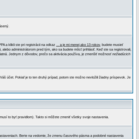
lásený.
a klikli ste pri registrácii na odkaz
... a je mi menej ako 13 rokov
, budete musieť
, alebo administrátorom pred tým, ako sa budete môcť prihlásiť. Keď ste sa registrovali,
e platná. Jednym z dôvodov, prečo sa aktivácia používa, je zmenšiť možnosť
nežiadúcich
Váš účet. Pokiaľ je to ten druhý prípad, potom ste možno nevložili žiadny príspevok. Je
emusí to byť pravidlom). Takto si môžete zmeniť všetky svoje nastavenia.
 nastaveniach. Berte na vedomie, že zmenu časového pásma a podobné nastavenia