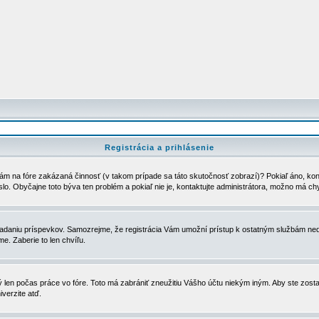
Registrácia a prihlásenie
ám na fóre zakázaná činnosť (v takom prípade sa táto skutočnosť zobrazí)? Pokiaľ áno, kontak
eslo. Obyčajne toto býva ten problém a pokiaľ nie je, kontaktujte administrátora, možno má ch
u vkladaniu príspevkov. Samozrejme, že registrácia Vám umožní prístup k ostatným službám
e. Zaberie to len chvíľu.
ý len počas práce vo fóre. Toto má zabrániť zneužitiu Vášho účtu niekým iným. Aby ste zostal
iverzite atď.