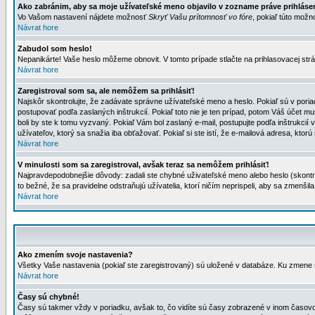
Ako zabránim, aby sa moje užívateľské meno objavilo v zozname práve prihlás
Vo Vašom nastavení nájdete možnosť
Skryť Vašu prítomnosť vo fóre
, pokiaľ túto mož
Návrat hore
Zabudol som heslo!
Nepanikárte! Vaše heslo môžeme obnovit. V tomto prípade stlačte na prihlasovacej strá
Návrat hore
Zaregistroval som sa, ale nemôžem sa prihlásiť!
Najskôr skontrolujte, že zadávate správne užívateľské meno a heslo. Pokiaľ sú v poria
postupovať podľa zaslaných inštrukcií. Pokiaľ toto nie je ten prípad, potom Váš účet mu
boli by ste k tomu vyzvaný. Pokiaľ Vám bol zaslaný e-mail, postupujte podľa inštrukcií
užívateľov, ktorý sa snažia iba obťažovať. Pokiaľ si ste istí, že e-mailová adresa, ktorú 
Návrat hore
V minulosti som sa zaregistroval, avšak teraz sa nemôžem prihlásiť!
Najpravdepodobnejšie dôvody: zadali ste chybné uživateľské meno alebo heslo (skontroluj
to bežné, že sa pravidelne odstraňujú užívatelia, ktorí ničím neprispeli, aby sa zmenši
Návrat hore
Ako zmením svoje nastavenia?
Všetky Vaše nastavenia (pokiaľ ste zaregistrovaný) sú uložené v databáze. Ku zmene s
Návrat hore
Časy sú chybné!
Časy sú takmer vždy v poriadku, avšak to, čo vidíte sú časy zobrazené v inom časo