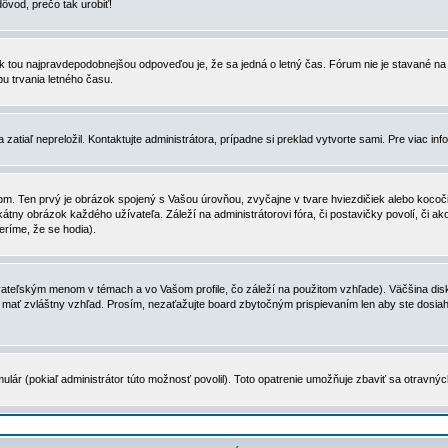
dôvod, prečo tak urobiť!
, tak tou najpravdepodobnejšou odpoveďou je, že sa jedná o letný čas. Fórum nie je stavané
u trvania letného času.
zatiaľ nepreložil. Kontaktujte administrátora, prípadne si preklad vytvorte sami. Pre viac in
. Ten prvý je obrázok spojený s Vašou úrovňou, zvyčajne v tvare hviezdičiek alebo kocočiek
tny obrázok každého užívateľa. Záleží na administrátorovi fóra, či postavičky povolí, či ak
eríme, že se hodia).
ateľským menom v témach a vo Vašom profile, čo záleží na použitom vzhľade). Väčšina disk
ôže mať zvláštny vzhľad. Prosím, nezaťažujte board zbytočným prispievaním len aby ste dosi
ulár (pokiaľ administrátor túto možnosť povolil). Toto opatrenie umožňuje zbaviť sa otravný