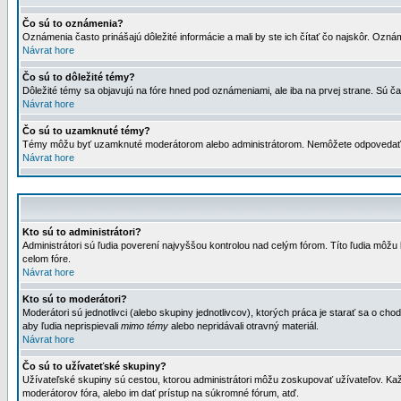
Čo sú to oznámenia?
Oznámenia často prinášajú dôležité informácie a mali by ste ich čítať čo najskôr. Ozná
Návrat hore
Čo sú to dôležité témy?
Dôležité témy sa objavujú na fóre hned pod oznámeniami, ale iba na prvej strane. Sú čas
Návrat hore
Čo sú to uzamknuté témy?
Témy môžu byť uzamknuté moderátorom alebo administrátorom. Nemôžete odpovedať n
Návrat hore
Kto sú to administrátori?
Administrátori sú ľudia poverení najvyššou kontrolou nad celým fórom. Títo ľudia môž
celom fóre.
Návrat hore
Kto sú to moderátori?
Moderátori sú jednotlivci (alebo skupiny jednotlivcov), ktorých práca je starať sa o
aby ľudia neprispievali
mimo témy
alebo nepridávali otravný materiál.
Návrat hore
Čo sú to užívateťské skupiny?
Užívateľské skupiny sú cestou, ktorou administrátori môžu zoskupovať užívateľov. Kaž
moderátorov fóra, alebo im dať prístup na súkromné fórum, atď.