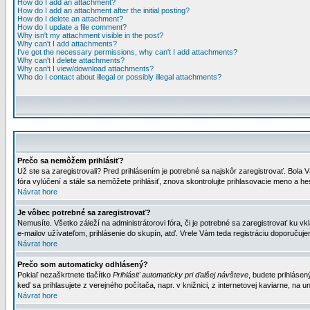
How do I add an attachment?
How do I add an attachment after the initial posting?
How do I delete an attachment?
How do I update a file comment?
Why isn't my attachment visible in the post?
Why can't I add attachments?
I've got the necessary permissions, why can't I add attachments?
Why can't I delete attachments?
Why can't I view/download attachments?
Who do I contact about illegal or possibly illegal attachments?
Prečo sa nemôžem prihlásiť?
Už ste sa zaregistrovali? Pred prihlásením je potrebné sa najskôr zaregistrovať. Bola V
fóra vylúčení a stále sa nemôžete prihlásiť, znova skontrolujte prihlasovacie meno a h
Návrat hore
Je vôbec potrebné sa zaregistrovať?
Nemusíte. Všetko záleží na administrátorovi fóra, či je potrebné sa zaregistrovať k
e-mailov užívateľom, prihlásenie do skupín, atď. Vrele Vám teda registráciu doporučujem
Návrat hore
Prečo som automaticky odhlásený?
Pokiaľ nezaškrtnete tlačítko
Prihlásiť automaticky pri ďalšej návšteve
, budete prihlásen
keď sa prihlasujete z verejného počítača, napr. v knižnici, z internetovej kaviarne, na un
Návrat hore