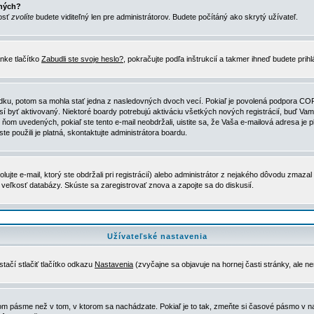
ených?
nosť
zvolíte
budete viditeľný len pre administrátorov. Budete počítáný ako skrytý užívateľ.
nke tlačítko
Zabudli ste svoje heslo?
, pokračujte podľa inštrukcií a takmer ihneď budete prih
dku, potom sa mohla stať jedna z nasledovných dvoch vecí. Pokiaľ je povolená podpora COPPA 
sí byť aktivovaný. Niektoré boardy potrebujú aktiváciu všetkých nových registrácií, buď Vami
 v ňom uvedených, pokiaľ ste tento e-mail neobdržali, uistite sa, že Vaša e-mailová adresa j
ste použili je platná, skontaktujte administrátora boardu.
te e-mail, ktorý ste obdržali pri registrácií) alebo administrátor z nejakého dôvodu zmazal 
la veľkosť databázy. Skúste sa zaregistrovať znova a zapojte sa do diskusií.
Užívateľské nastavenia
tačí stlačiť tlačítko odkazu
Nastavenia
(zvyčajne sa objavuje na hornej časti stránky, ale n
vom pásme než v tom, v ktorom sa nachádzate. Pokiaľ je to tak, zmeňte si časové pásmo v