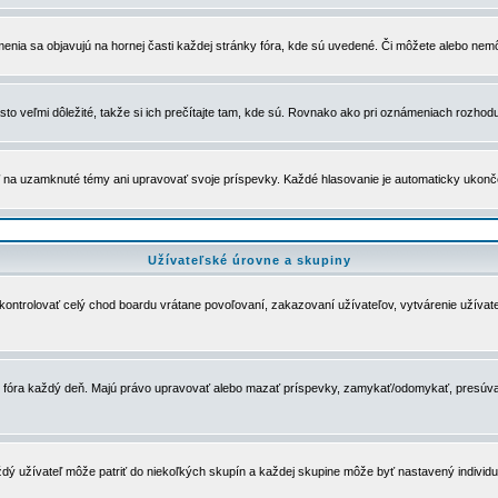
menia sa objavujú na hornej časti každej stránky fóra, kde sú uvedené. Či môžete alebo nemô
to veľmi dôležité, takže si ich prečítajte tam, kde sú. Rovnako ako pri oznámeniach rozhoduje
a uzamknuté témy ani upravovať svoje príspevky. Každé hlasovanie je automaticky ukon
Užívateľské úrovne a skupiny
u kontrolovať celý chod boardu vrátane povoľovaní, zakazovaní užívateľov, vytvárenie užíva
 chod fóra každý deň. Majú právo upravovať alebo mazať príspevky, zamykať/odomykať, presúva
dý užívateľ môže patriť do niekoľkých skupín a každej skupine môže byť nastavený individuá