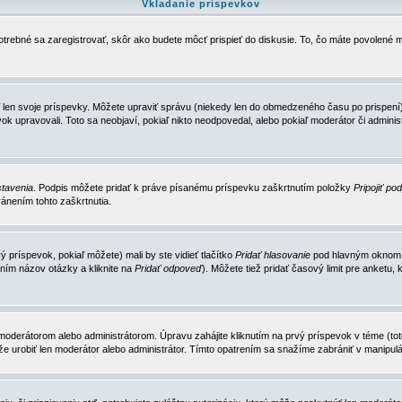
Vkladanie príspevkov
trebné sa zaregistrovať, skôr ako budete môcť prispieť do diskusie. To, čo máte povolené m
 len svoje príspevky. Môžete upraviť správu (niekedy len do obmedzeného času po prispení) 
k upravovali. Toto sa neobjaví, pokiaľ nikto neodpovedal, alebo pokiaľ moderátor či adminis
tavenia
. Podpis môžete pridať k práve písanému príspevku zaškrtnutím položky
Pripojiť po
ánením tohto zaškrtnutia.
 príspevok, pokiaľ môžete) mali by ste vidieť tlačítko
Pridať hlasovanie
pod hlavným oknom n
ním názov otázky a kliknite na
Pridať odpoveď
). Môžete tiež pridať časový limit pre anket
erátorom alebo administrátorom. Úpravu zahájite kliknutím na prvý príspevok v téme (toto 
e urobiť len moderátor alebo administrátor. Tímto opatrením sa snažíme zabrániť v manipulá