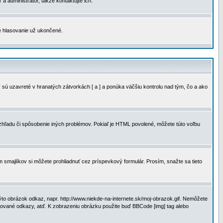
a administrátor, takže kontaktujte ich.
je hlasovanie už ukončené.
 sú uzavreté v hranatých zátvorkách [ a ] a ponúka väčšiu kontrolu nad tým, čo a ako
vzhľadu či spôsobenie iných problémov. Pokiaľ je HTML povolené, môžete túto voľbu
m smajlíkov si môžete prohliadnuť cez príspevkový formulár. Prosím, snažte sa tieto
to obrázok odkaz, napr. http://www.niekde-na-internete.sk/moj-obrazok.gif. Nemôžete
slované odkazy, atď. K zobrazeniu obrázku použite buď BBCode [img] tag alebo