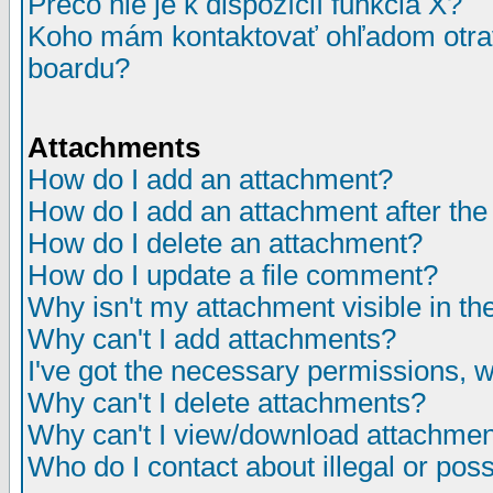
Prečo nie je k dispozícií funkcia X?
Koho mám kontaktovať ohľadom otrav
boardu?
Attachments
How do I add an attachment?
How do I add an attachment after the i
How do I delete an attachment?
How do I update a file comment?
Why isn't my attachment visible in th
Why can't I add attachments?
I've got the necessary permissions, 
Why can't I delete attachments?
Why can't I view/download attachme
Who do I contact about illegal or poss