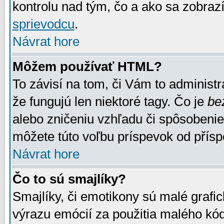
kontrolu nad tým, čo a ako sa zobrazí
sprievodcu
.
Návrat hore
Môžem používať HTML?
To závisí na tom, či Vám to administrá
že fungujú len niektoré tagy. Čo je
be
alebo zničeniu vzhľadu či spôsobeni
môžete túto voľbu príspevok od přís
Návrat hore
Čo to sú smajlíky?
Smajlíky, či emotikony sú malé grafic
výrazu emócií za použitia malého kód