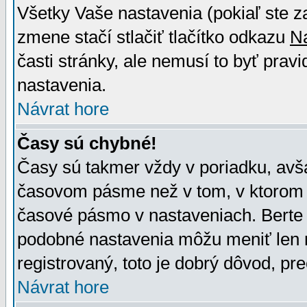
Všetky Vaše nastavenia (pokiaľ ste z
zmene stačí stlačiť tlačítko odkazu
N
časti stránky, ale nemusí to byť prav
nastavenia.
Návrat hore
Časy sú chybné!
Časy sú takmer vždy v poriadku, avša
časovom pásme než v tom, v ktorom s
časové pásmo v nastaveniach. Bert
podobné nastavenia môžu meniť len re
registrovaný, toto je dobrý dôvod, pre
Návrat hore