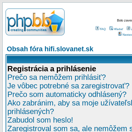
Bolo zaved
FAQ
Hľadať
Nastav
Obsah fóra hifi.slovanet.sk
Registrácia a prihlásenie
Prečo sa nemôžem prihlásiť?
Je vôbec potrebné sa zaregistrovať?
Prečo som automaticky odhlásený?
Ako zabránim, aby sa moje užívateľ
prihlásených?
Zabudol som heslo!
Zaregistroval som sa, ale nemôžem sa