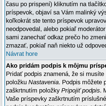
času po prispení) kliknutím na tlačít
príspevok, objaví sa Vám malinký výs
koľkokrát ste tento príspevok upravova
neodpovedal, alebo pokiaľ moderátor č
sami zanechať odkaz prečo ho zmenil
zmazať, pokiaľ naň niekto už odpoved
Návrat hore
Ako pridám podpis k môjmu prísp
Pridať podpis znamená, že si musíte n
položku
Nastavenia
. Podpis môžete 
zaškrtnutím položky
Pripojiť podpis
. 
Vaše príspevky zaškrtnutím príslušné