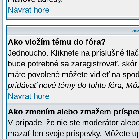
Návrat hore
Vkl
Ako vložím tému do fóra?
Jednoucho. Kliknete na príslušné tla
bude potrebné sa zaregistrovať, skôr 
máte povolené môžete vidieť na spodn
pridávať nové témy do tohto fóra, Môž
Návrat hore
Ako zmením alebo zmažem príspe
V prípade, že nie ste moderátor aleb
mazať len svoje príspevky. Môžete u