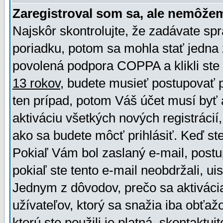
Zaregistroval som sa, ale nemôžem
Najskôr skontrolujte, že zadávate sp
poriadku, potom sa mohla stať jedna 
povolená podpora COPPA a klikli ste 
13 rokov
, budete musieť postupovať po
ten prípad, potom Váš účet musí byť 
aktiváciu všetkých nových registráci
ako sa budete môcť prihlásiť. Keď ste 
Pokiaľ Vám bol zaslaný e-mail, postu
pokiaľ ste tento e-mail neobdržali, ui
Jednym z dôvodov, prečo sa aktiváci
užívateľov, ktorý sa snažia iba obťažo
ktorú ste použili je platná, skontaktuj