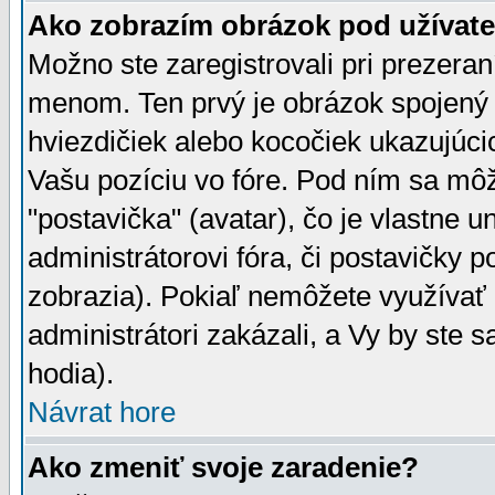
Ako zobrazím obrázok pod užíva
Možno ste zaregistrovali pri prezera
menom. Ten prvý je obrázok spojený 
hviezdičiek alebo kocočiek ukazujúcic
Vašu pozíciu vo fóre. Pod ním sa m
"postavička" (avatar), čo je vlastne 
administrátorovi fóra, či postavičky p
zobrazia). Pokiaľ nemôžete využívať 
administrátori zakázali, a Vy by ste 
hodia).
Návrat hore
Ako zmeniť svoje zaradenie?