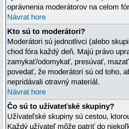
oprávnenia moderátorov na celom fór
Návrat hore
Kto sú to moderátori?
Moderátori sú jednotlivci (alebo skupi
chod fóra každý deň. Majú právo upr
zamykať/odomykať, presúvať, mazať a
povedať, že moderátori sú od toho, a
nepridávali otravný materiál.
Návrat hore
Čo sú to užívateťské skupiny?
Užívateľské skupiny sú cestou, ktoro
Každý užívateľ môže patriť do nieko