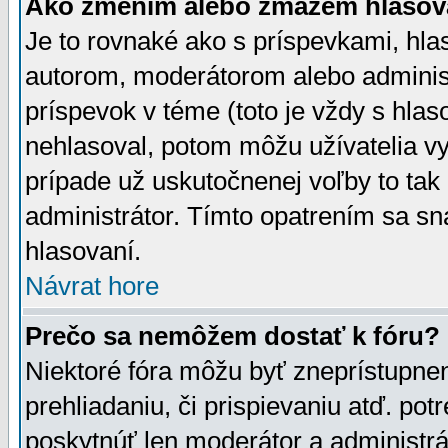
Ako zmením alebo zmažem hlasov
Je to rovnaké ako s príspevkami, h
autorom, moderátorom alebo administ
príspevok v téme (toto je vždy s hlas
nehlasoval, potom môžu užívatelia v
prípade už uskutočnenej voľby to tak
administrátor. Tímto opatrením sa sn
hlasovaní.
Návrat hore
Prečo sa nemôžem dostať k fóru?
Niektoré fóra môžu byť zneprístupnen
prehliadaniu, či prispievaniu atď. pot
poskytnúť len moderátor a administrát