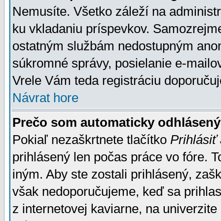
Nemusíte. Všetko záleží na administrá
ku vkladaniu príspevkov. Samozrejme
ostatným službám nedostupným anon
súkromné správy, posielanie e-mailov
Vrele Vám teda registráciu doporučuj
Návrat hore
Prečo som automaticky odhlásen
Pokiaľ nezaškrtnete tlačítko
Prihlásiť
prihlásený len počas práce vo fóre. 
iným. Aby ste zostali prihlásený, zaškr
však nedoporučujeme, keď sa prihlasuj
z internetovej kaviarne, na univerzite 