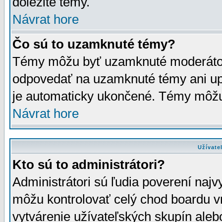
dôležité témy.
Návrat hore
Čo sú to uzamknuté témy?
Témy môžu byť uzamknuté moderáto
odpovedať na uzamknuté témy ani up
je automaticky ukončené. Témy môžu
Návrat hore
Užívate
Kto sú to administrátori?
Administrátori sú ľudia poverení najv
môžu kontrolovať celý chod boardu v
vytvárenie užívateľských skupín aleb