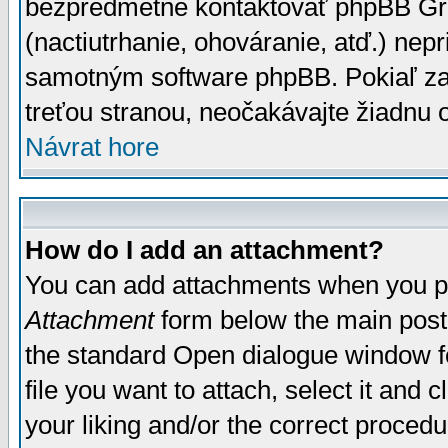
bezpredmetné kontaktovať phpBB Grou
(nactiutrhanie, ohováranie, atď.) ne
samotným software phpBB. Pokiaľ zaš
treťou stranou, neočakávajte žiadnu
Návrat hore
How do I add an attachment?
You can add attachments when you p
Attachment
form below the main post
the standard Open dialogue window fo
file you want to attach, select it and
your liking and/or the correct proced