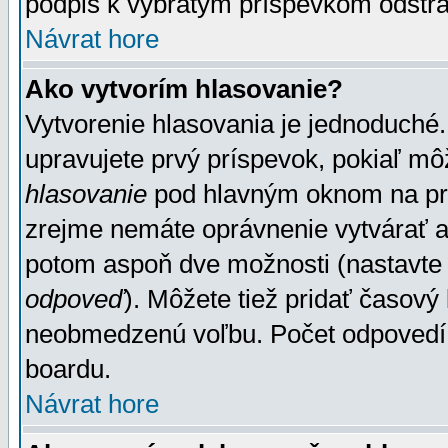
podpis k vybratým príspevkom odstrá
Návrat hore
Ako vytvorím hlasovanie?
Vytvorenie hlasovania je jednoduché.
upravujete prvý príspevok, pokiaľ môž
hlasovanie
pod hlavným oknom na prid
zrejme nemáte oprávnenie vytvárať an
potom aspoň dve možnosti (nastavte 
odpoveď
). Môžete tiež pridať časový
neobmedzenú voľbu. Počet odpovedí, 
boardu.
Návrat hore