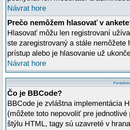
Návrat hore
Prečo nemôžem hlasovať v ankete
Hlasovať môžu len registrovaní užívat
ste zaregistrovaný a stále nemôžet
prístup alebo je hlasovanie už ukonč
Návrat hore
Formátov
Čo je BBCode?
BBCode je zvláštna implementácia HT
(môžete toto nepovoliť pre jednotli
štýlu HTML, tagy sú uzavreté v hrana