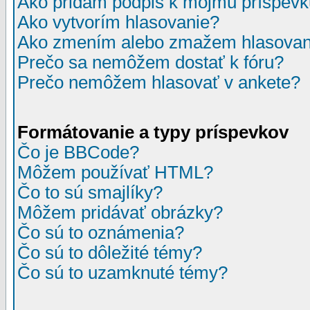
Ako pridám podpis k môjmu príspev
Ako vytvorím hlasovanie?
Ako zmením alebo zmažem hlasovan
Prečo sa nemôžem dostať k fóru?
Prečo nemôžem hlasovať v ankete?
Formátovanie a typy príspevkov
Čo je BBCode?
Môžem používať HTML?
Čo to sú smajlíky?
Môžem pridávať obrázky?
Čo sú to oznámenia?
Čo sú to dôležité témy?
Čo sú to uzamknuté témy?