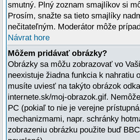
smutný. Plný zoznam smajlíkov si mô
Prosím, snažte sa tieto smajlíky nad
nečitateľným. Moderátor môže prípa
Návrat hore
Môžem pridávať obrázky?
Obrázky sa môžu zobrazovať vo Vaši
neexistuje žiadna funkcia k nahratiu
musíte uviesť na takýto obrázok odka
internete.sk/moj-obrazok.gif. Nemôž
PC (pokiaľ to nie je verejne prístupn
mechanizmami, napr. schránky hotmai
zobrazeniu obrázku použite buď BBCo