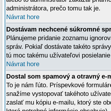
administrátora, prečo tomu tak je.
Návrat hore
Dostávam nechcené súkromné spr
Plánujeme pridanie zoznamu ignorov
správ. Pokiaľ dostávate takéto správy
tú moc takému užívateľovi posielanie
Návrat hore
Dostal som spamový a otravný e-ma
To je nám ľúto. Príspevkové formulá
snažíme vystopovať takéhoto užívateľ
zaslať mu kópiu e-mailu, ktorý ste obdr