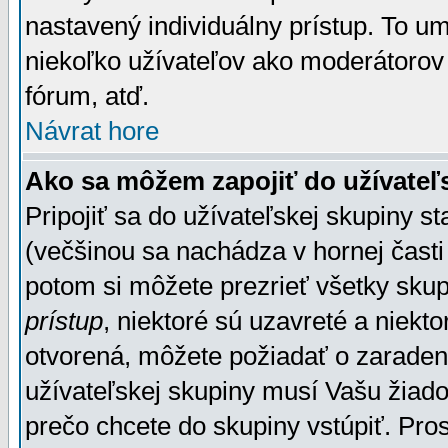
nastavený individuálny prístup. To u
niekoľko užívateľov ako moderátorov 
fórum, atď.
Návrat hore
Ako sa môžem zapojiť do užívateľ
Pripojiť sa do užívateľskej skupiny s
(večšinou sa nachádza v hornej časti 
potom si môžete prezrieť všetky sku
prístup
, niektoré sú uzavreté a niekt
otvorená, môžete požiadať o zaradeni
užívateľskej skupiny musí Vašu žiado
prečo chcete do skupiny vstúpiť. Pro