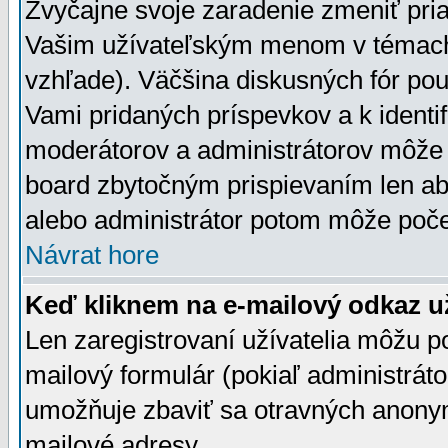
Zvyčajne svoje zaradenie zmeniť pr
Vašim užívateľským menom v témach 
vzhľade). Väčšina diskusných fór pou
Vami pridaných príspevkov a k identif
moderátorov a administrátorov môže 
board zbytočným prispievaním len aby
alebo administrátor potom môže počet
Návrat hore
Keď kliknem na e-mailový odkaz už
Len zaregistrovaní užívatelia môžu p
mailový formulár (pokiaľ administráto
umožňuje zbaviť sa otravných anonym
mailové adresy.