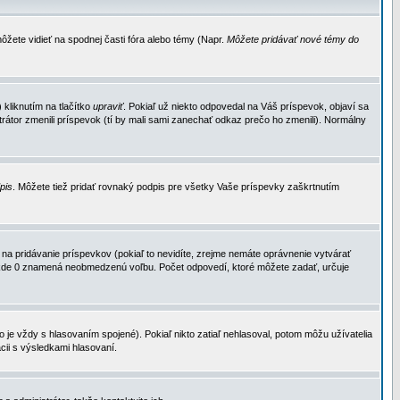
ôžete vidieť na spodnej časti fóra alebo témy (Napr.
Môžete pridávať nové témy do
kliknutím na tlačítko
upraviť
. Pokiaľ už niekto odpovedal na Váš príspevok, objaví sa
trátor zmenili príspevok (tí by mali sami zanechať odkaz prečo ho zmenili). Normálny
dpis
. Môžete tiež pridať rovnaký podpis pre všetky Vaše príspevky zaškrtnutím
a pridávanie príspevkov (pokiaľ to nevidíte, zrejme nemáte oprávnenie vytvárať
u, kde 0 znamená neobmedzenú voľbu. Počet odpovedí, ktoré môžete zadať, určuje
je vždy s hlasovaním spojené). Pokiaľ nikto zatiaľ nehlasoval, potom môžu užívatelia
cii s výsledkami hlasovaní.