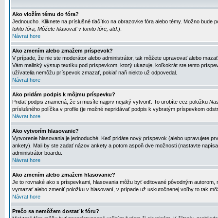
Ako vložím tému do fóra?
Jednoucho. Kliknete na príslušné tlačítko na obrazovke fóra alebo témy. Možno bude po
tohto fóra, Môžete hlasovať v tomto fóre, atd.
).
Návrat hore
Ako zmením alebo zmažem príspevok?
V prípade, že nie ste moderátor alebo administrátor, tak môžete upravovať alebo mazať
Vám malinký výstup textíku pod príspevkom, ktorý ukazuje, koľkokrát ste tento príspevo
užívatelia nemôžu príspevok zmazať, pokiaľ naň niekto už odpovedal.
Návrat hore
Ako pridám podpis k môjmu príspevku?
Pridať podpis znamená, že si musíte najprv nejaký vytvoriť. To urobíte cez položku
Nas
príslušného políčka v profile (je možné nepridávať podpis k vybratým príspevkom odstr
Návrat hore
Ako vytvorím hlasovanie?
Vytvorenie hlasovania je jednoduché. Keď pridáte nový príspevok (alebo upravujete prvý
ankety). Mali by ste zadať názov ankety a potom aspoň dve možnosti (nastavte napísa
administrátor boardu.
Návrat hore
Ako zmením alebo zmažem hlasovanie?
Je to rovnaké ako s príspevkami, hlasovania môžu byť editované pôvodným autorom, mod
vymazať alebo zmeniť položku v hlasovaní, v prípade už uskutočnenej voľby to tak môž
Návrat hore
Prečo sa nemôžem dostať k fóru?