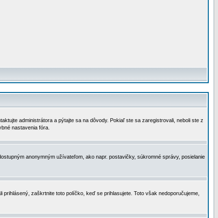
tujte administrátora a pýtajte sa na dôvody. Pokiaľ ste sa zaregistrovali, neboli ste z
ybné nastavenia fóra.
 nedostupným anonymným užívateľom, ako napr. postavičky, súkromné správy, posielanie
i prihlásený, zaškrtnite toto políčko, keď se prihlasujete. Toto však nedoporučujeme,