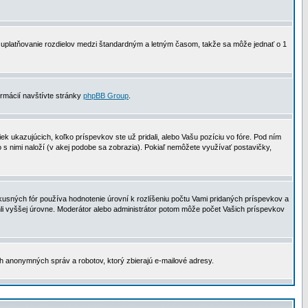
 na uplatňovanie rozdielov medzi štandardným a letným časom, takže sa môže jednať o 1
formácií navštívte stránky
phpBB Group
.
 ukazujúcich, koľko príspevkov ste už pridali, alebo Vašu pozíciu vo fóre. Pod ním
o s nimi naloží (v akej podobe sa zobrazia). Pokiaľ nemôžete využívať postavičky,
usných fór používa hodnotenie úrovní k rozlíšeniu počtu Vami pridaných príspevkov a
ahli vyššej úrovne. Moderátor alebo administrátor potom môže počet Vašich príspevkov
ch anonymných správ a robotov, ktorý zbierajú e-mailové adresy.