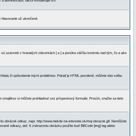
a administrátor, takže kontaktujte ich.
je hlasovanie už ukončené.
 sú uzavreté v hranatých zátvorkách [ a ] a ponúka väčšiu kontrolu nad tým, čo a ako
vzhľadu či spôsobenie iných problémov. Pokiaľ je HTML povolené, môžete túto voľbu
m smajlíkov si môžete prohliadnuť cez príspevkový formulár. Prosím, snažte sa tieto
to obrázok odkaz, napr. http://www.niekde-na-internete.sk/moj-obrazok.gif. Nemôžete
slované odkazy, atď. K zobrazeniu obrázku použite buď BBCode [img] tag alebo