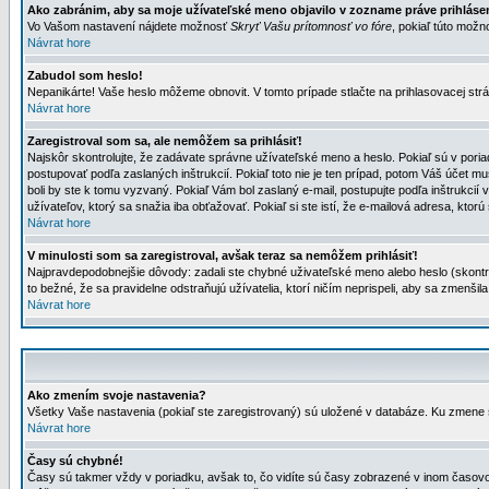
Ako zabránim, aby sa moje užívateľské meno objavilo v zozname práve prihlás
Vo Vašom nastavení nájdete možnosť
Skryť Vašu prítomnosť vo fóre
, pokiaľ túto mož
Návrat hore
Zabudol som heslo!
Nepanikárte! Vaše heslo môžeme obnovit. V tomto prípade stlačte na prihlasovacej strá
Návrat hore
Zaregistroval som sa, ale nemôžem sa prihlásiť!
Najskôr skontrolujte, že zadávate správne užívateľské meno a heslo. Pokiaľ sú v poria
postupovať podľa zaslaných inštrukcií. Pokiaľ toto nie je ten prípad, potom Váš účet mu
boli by ste k tomu vyzvaný. Pokiaľ Vám bol zaslaný e-mail, postupujte podľa inštrukcií
užívateľov, ktorý sa snažia iba obťažovať. Pokiaľ si ste istí, že e-mailová adresa, ktorú 
Návrat hore
V minulosti som sa zaregistroval, avšak teraz sa nemôžem prihlásiť!
Najpravdepodobnejšie dôvody: zadali ste chybné uživateľské meno alebo heslo (skontroluj
to bežné, že sa pravidelne odstraňujú užívatelia, ktorí ničím neprispeli, aby sa zmenši
Návrat hore
Ako zmením svoje nastavenia?
Všetky Vaše nastavenia (pokiaľ ste zaregistrovaný) sú uložené v databáze. Ku zmene s
Návrat hore
Časy sú chybné!
Časy sú takmer vždy v poriadku, avšak to, čo vidíte sú časy zobrazené v inom časo