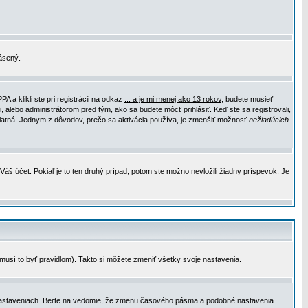
lásený.
a klikli ste pri registrácii na odkaz
... a je mi menej ako 13 rokov
, budete musieť
, alebo administrátorom pred tým, ako sa budete môcť prihlásiť. Keď ste sa registrovali,
e platná. Jednym z dôvodov, prečo sa aktivácia používa, je zmenšiť možnosť
nežiadúcich
Váš účet. Pokiaľ je to ten druhý prípad, potom ste možno nevložili žiadny príspevok. Je
emusí to byť pravidlom). Takto si môžete zmeniť všetky svoje nastavenia.
 nastaveniach. Berte na vedomie, že zmenu časového pásma a podobné nastavenia