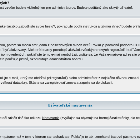
ených?
nosť
zvolíte
budete viditeľný len pre administrátorov. Budete počítáný ako skrytý užívateľ.
nke tlačítko
Zabudli ste svoje heslo?
, pokračujte podľa inštrukcií a takmer ihneď budete prih
dku, potom sa mohla stať jedna z nasledovných dvoch vecí. Pokiaľ je povolená podpora COPPA 
sí byť aktivovaný. Niektoré boardy potrebujú aktiváciu všetkých nových registrácií, buď Vami
 v ňom uvedených, pokiaľ ste tento e-mail neobdržali, uistite sa, že Vaša e-mailová adresa j
ste použili je platná, skontaktujte administrátora boardu.
te e-mail, ktorý ste obdržali pri registrácií) alebo administrátor z nejakého dôvodu zmazal 
la veľkosť databázy. Skúste sa zaregistrovať znova a zapojte sa do diskusií.
Užívateľské nastavenia
tačí stlačiť tlačítko odkazu
Nastavenia
(zvyčajne sa objavuje na hornej časti stránky, ale n
vom pásme než v tom, v ktorom sa nachádzate. Pokiaľ je to tak, zmeňte si časové pásmo v