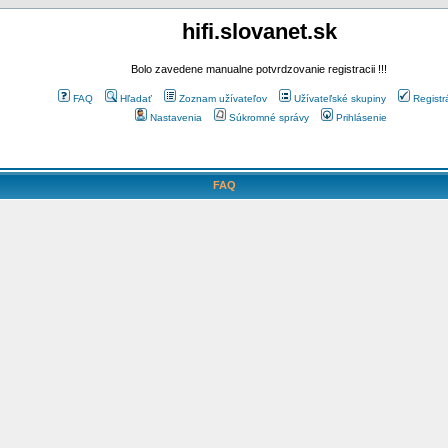
hifi.slovanet.sk
Bolo zavedene manualne potvrdzovanie registracii !!!
FAQ
Hľadať
Zoznam užívateľov
Užívateľské skupiny
Registr
Nastavenia
Súkromné správy
Prihlásenie
FAQ