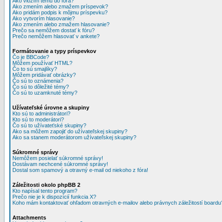
Ako vložím tému do fóra?
Ako zmením alebo zmažem príspevok?
Ako pridám podpis k môjmu príspevku?
Ako vytvorím hlasovanie?
Ako zmením alebo zmažem hlasovanie?
Prečo sa nemôžem dostať k fóru?
Prečo nemôžem hlasovať v ankete?
Formátovanie a typy príspevkov
Čo je BBCode?
Môžem používať HTML?
Čo to sú smajlíky?
Môžem pridávať obrázky?
Čo sú to oznámenia?
Čo sú to dôležité témy?
Čo sú to uzamknuté témy?
Užívateľské úrovne a skupiny
Kto sú to administrátori?
Kto sú to moderátori?
Čo sú to užívateťské skupiny?
Ako sa môžem zapojiť do užívateľskej skupiny?
Ako sa stanem moderátorom užívateľskej skupiny?
Súkromné správy
Nemôžem posielať súkromné správy!
Dostávam nechcené súkromné správy!
Dostal som spamový a otravný e-mail od niekoho z fóra!
Záležitosti okolo phpBB 2
Kto napísal tento program?
Prečo nie je k dispozícií funkcia X?
Koho mám kontaktovať ohľadom otravných e-mailov alebo právnych záležitostí boardu
Attachments