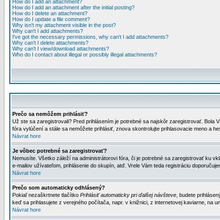
How do I add an attachment?
How do I add an attachment after the initial posting?
How do I delete an attachment?
How do I update a file comment?
Why isn't my attachment visible in the post?
Why can't I add attachments?
I've got the necessary permissions, why can't I add attachments?
Why can't I delete attachments?
Why can't I view/download attachments?
Who do I contact about illegal or possibly illegal attachments?
Prečo sa nemôžem prihlásiť?
Už ste sa zaregistrovali? Pred prihlásením je potrebné sa najskôr zaregistrovať. Bola V
fóra vylúčení a stále sa nemôžete prihlásiť, znova skontrolujte prihlasovacie meno a h
Návrat hore
Je vôbec potrebné sa zaregistrovať?
Nemusíte. Všetko záleží na administrátorovi fóra, či je potrebné sa zaregistrovať k
e-mailov užívateľom, prihlásenie do skupín, atď. Vrele Vám teda registráciu doporučujem
Návrat hore
Prečo som automaticky odhlásený?
Pokiaľ nezaškrtnete tlačítko
Prihlásiť automaticky pri ďalšej návšteve
, budete prihlásen
keď sa prihlasujete z verejného počítača, napr. v knižnici, z internetovej kaviarne, na un
Návrat hore