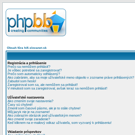
Obsah fóra hifi.slovanet.sk
Registrácia a prihlásenie
Prečo sa nemôžem prihlásiť?
Je vôbec potrebné sa zaregistrovať?
Prečo som automaticky odhlásený?
Ako zabránim, aby sa moje užívateľské meno objavilo v zozname práve prihlásených?
Zabudol som heslo!
Zaregistroval som sa, ale nemôžem sa prihlásiť!
V minulosti som sa zaregistroval, avšak teraz sa nemôžem prihlásiť!
Užívateľské nastavenia
Ako zmením svoje nastavenia?
Časy sú chybné!
Zmenil som časové pásmo, ale je to stále chybne!
Môj jazyk nie je na zozname!
Ako zobrazím obrázok pod užívateľským menom?
Ako zmeniť svoje zaradenie?
Keď kliknem na e-mailový odkaz užívateľa, som vyzvaný k prihláseniu!
Vkladanie príspevkov