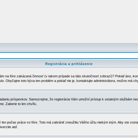
Registrácia a prihlásenie
ám na fóre zakázaná činnosť (v takom prípade sa táto skutočnosť zobrazí)? Pokiaľ áno, kontak
eslo. Obyčajne toto býva ten problém a pokiaľ nie je, kontaktujte administrátora, možno má ch
u vkladaniu príspevkov. Samozrejme, že registrácia Vám umožní prístup k ostatným službám
e. Zaberie to len chvíľu.
ý len počas práce vo fóre. Toto má zabrániť zneužitiu Vášho účtu niekým iným. Aby ste zostal
iverzite atď.