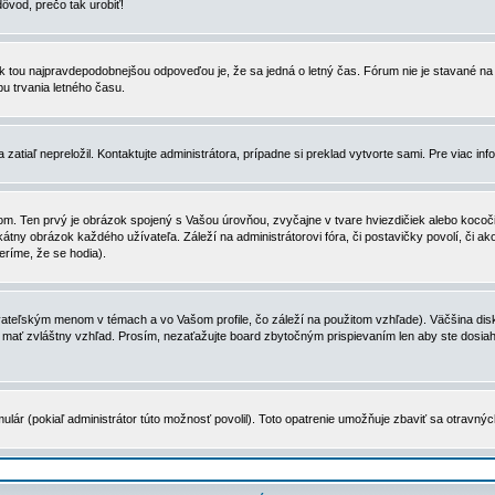
dôvod, prečo tak urobiť!
, tak tou najpravdepodobnejšou odpoveďou je, že sa jedná o letný čas. Fórum nie je stavané
u trvania letného času.
zatiaľ nepreložil. Kontaktujte administrátora, prípadne si preklad vytvorte sami. Pre viac in
. Ten prvý je obrázok spojený s Vašou úrovňou, zvyčajne v tvare hviezdičiek alebo kocočiek
tny obrázok každého užívateľa. Záleží na administrátorovi fóra, či postavičky povolí, či ak
eríme, že se hodia).
ateľským menom v témach a vo Vašom profile, čo záleží na použitom vzhľade). Väčšina disk
ôže mať zvláštny vzhľad. Prosím, nezaťažujte board zbytočným prispievaním len aby ste dosi
ulár (pokiaľ administrátor túto možnosť povolil). Toto opatrenie umožňuje zbaviť sa otravný