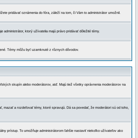
žete pridávať oznámenia do fóra, záleží na tom, či Vám to administrátor umožnil.
 administrátor, ktorý užívatelia majú právo pridávať dôležité témy.
čené. Témy môžu byť uzamknuté z rôznych dôvodov.
teľských skupín alebo moderátorov, atď. Majú tiež všetky oprávnenia moderátorov na
ť, mazať a rozdeľovať témy, ktoré spravujú. Dá sa povedať, že moderátori sú od toho,
lny prístup. To umožňuje administrátorom ľahšie nastaviť niekoľko užívateľov ako