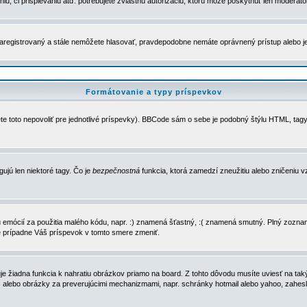
u, či prispievaniu atď. potrebujete zvláštnu autorizáciu, ktorú môže poskytnúť len moderátor 
e zaregistrovaný a stále nemôžete hlasovať, pravdepodobne nemáte oprávnený prístup alebo 
Formátovanie a typy príspevkov
e toto nepovoliť pre jednotlivé príspevky). BBCode sám o sebe je podobný štýlu HTML, tagy
gujú len niektoré tagy. Čo je
bezpečnostná
funkcia, ktorá zamedzí zneužitiu alebo zničeniu 
zu emócií za použitia malého kódu, napr. :) znamená šťastný, :( znamená smutný. Plný zozna
e prípadne Váš príspevok v tomto smere zmeniť.
 žiadna funkcia k nahratiu obrázkov priamo na board. Z tohto dôvodu musíte uviesť na taký
ca) alebo obrázky za preverujúcimi mechanizmami, napr. schránky hotmail alebo yahoo, zahe