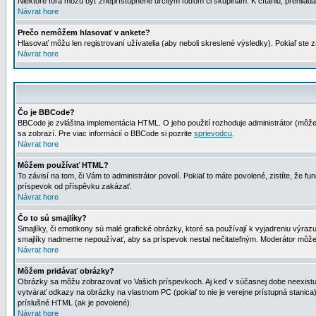
Niektoré fóra môžu byť zneprístupnené určitým ľuďom či skupinám. K čítaniu, prehliadani
Návrat hore
Prečo nemôžem hlasovať v ankete?
Hlasovať môžu len registrovaní užívatelia (aby neboli skreslené výsledky). Pokiaľ st
Návrat hore
Čo je BBCode?
BBCode je zvláštna implementácia HTML. O jeho použití rozhoduje administrátor (môžet
sa zobrazí. Pre viac informácií o BBCode si pozrite
sprievodcu
.
Návrat hore
Môžem používať HTML?
To závisí na tom, či Vám to administrátor povolí. Pokiaľ to máte povolené, zistíte, že fun
príspevok od příspěvku zakázať.
Návrat hore
Čo to sú smajlíky?
Smajlíky, či emotikony sú malé grafické obrázky, ktoré sa používají k vyjadreniu výra
smajlíky nadmerne nepoužívať, aby sa príspevok nestal nečitateľným. Moderátor môž
Návrat hore
Môžem pridávať obrázky?
Obrázky sa môžu zobrazovať vo Vašich príspevkoch. Aj keď v súčasnej dobe neexistuje
vytvárať odkazy na obrázky na vlastnom PC (pokiaľ to nie je verejne prístupná stani
príslušné HTML (ak je povolené).
Návrat hore