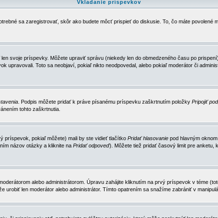
Vkladanie príspevkov
trebné sa zaregistrovať, skôr ako budete môcť prispieť do diskusie. To, čo máte povolené m
 len svoje príspevky. Môžete upraviť správu (niekedy len do obmedzeného času po prispení) 
k upravovali. Toto sa neobjaví, pokiaľ nikto neodpovedal, alebo pokiaľ moderátor či adminis
tavenia
. Podpis môžete pridať k práve písanému príspevku zaškrtnutím položky
Pripojiť po
ánením tohto zaškrtnutia.
 príspevok, pokiaľ môžete) mali by ste vidieť tlačítko
Pridať hlasovanie
pod hlavným oknom n
ním názov otázky a kliknite na
Pridať odpoveď
). Môžete tiež pridať časový limit pre anket
erátorom alebo administrátorom. Úpravu zahájite kliknutím na prvý príspevok v téme (toto 
e urobiť len moderátor alebo administrátor. Tímto opatrením sa snažíme zabrániť v manipulá