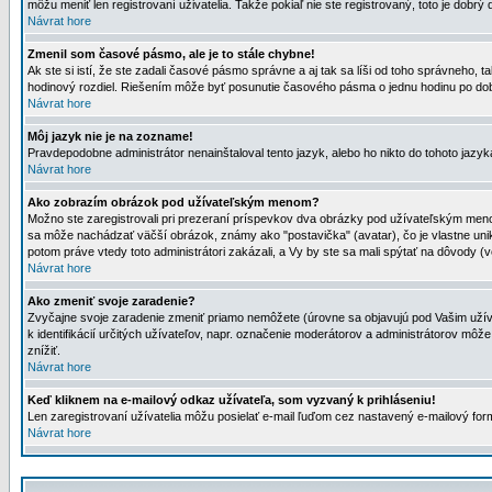
môžu meniť len registrovaní uživatelia. Takže pokiaľ nie ste registrovaný, toto je dobrý 
Návrat hore
Zmenil som časové pásmo, ale je to stále chybne!
Ak ste si istí, že ste zadali časové pásmo správne a aj tak sa líši od toho správneho
hodinový rozdiel. Riešením môže byť posunutie časového pásma o jednu hodinu po dob
Návrat hore
Môj jazyk nie je na zozname!
Pravdepodobne administrátor nenainštaloval tento jazyk, alebo ho nikto do tohoto jazyka 
Návrat hore
Ako zobrazím obrázok pod užívateľským menom?
Možno ste zaregistrovali pri prezeraní príspevkov dva obrázky pod užívateľským menom
sa môže nachádzať väčší obrázok, známy ako "postavička" (avatar), čo je vlastne uniká
potom práve vtedy toto administrátori zakázali, a Vy by ste sa mali spýtať na dôvody (v
Návrat hore
Ako zmeniť svoje zaradenie?
Zvyčajne svoje zaradenie zmeniť priamo nemôžete (úrovne sa objavujú pod Vašim užív
k identifikácií určitých užívateľov, napr. označenie moderátorov a administrátorov m
znížiť.
Návrat hore
Keď kliknem na e-mailový odkaz užívateľa, som vyzvaný k prihláseniu!
Len zaregistrovaní užívatelia môžu posielať e-mail ľuďom cez nastavený e-mailový form
Návrat hore