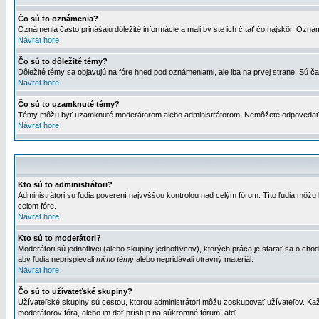
Čo sú to oznámenia?
Oznámenia často prinášajú dôležité informácie a mali by ste ich čítať čo najskôr. Ozná
Návrat hore
Čo sú to dôležité témy?
Dôležité témy sa objavujú na fóre hned pod oznámeniami, ale iba na prvej strane. Sú čas
Návrat hore
Čo sú to uzamknuté témy?
Témy môžu byť uzamknuté moderátorom alebo administrátorom. Nemôžete odpovedať n
Návrat hore
Kto sú to administrátori?
Administrátori sú ľudia poverení najvyššou kontrolou nad celým fórom. Títo ľudia môž
celom fóre.
Návrat hore
Kto sú to moderátori?
Moderátori sú jednotlivci (alebo skupiny jednotlivcov), ktorých práca je starať sa o
aby ľudia neprispievali
mimo témy
alebo nepridávali otravný materiál.
Návrat hore
Čo sú to užívateťské skupiny?
Užívateľské skupiny sú cestou, ktorou administrátori môžu zoskupovať užívateľov. Kaž
moderátorov fóra, alebo im dať prístup na súkromné fórum, atď.