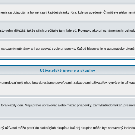
menia sa objavujú na hornej časti každej stránky fóra, kde sú uvedené. Či môžete alebo nemô
to veľmi dôležité, takže si ich prečítajte tam, kde sú. Rovnako ako pri oznámeniach rozhoduje
a uzamknuté témy ani upravovať svoje príspevky. Každé hlasovanie je automaticky ukon
Užívateľské úrovne a skupiny
u kontrolovať celý chod boardu vrátane povoľovaní, zakazovaní užívateľov, vytvárenie užíva
 chod fóra každý deň. Majú právo upravovať alebo mazať príspevky, zamykať/odomykať, presúva
dý užívateľ môže patriť do niekoľkých skupín a každej skupine môže byť nastavený individuá