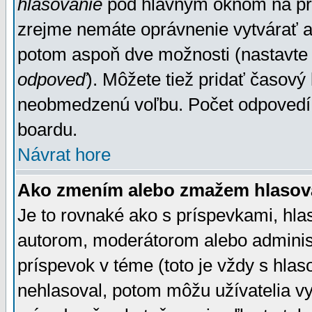
hlasovanie
pod hlavným oknom na prid
zrejme nemáte oprávnenie vytvárať an
potom aspoň dve možnosti (nastavte 
odpoveď
). Môžete tiež pridať časový
neobmedzenú voľbu. Počet odpovedí, 
boardu.
Návrat hore
Ako zmením alebo zmažem hlasov
Je to rovnaké ako s príspevkami, h
autorom, moderátorom alebo administ
príspevok v téme (toto je vždy s hlas
nehlasoval, potom môžu užívatelia v