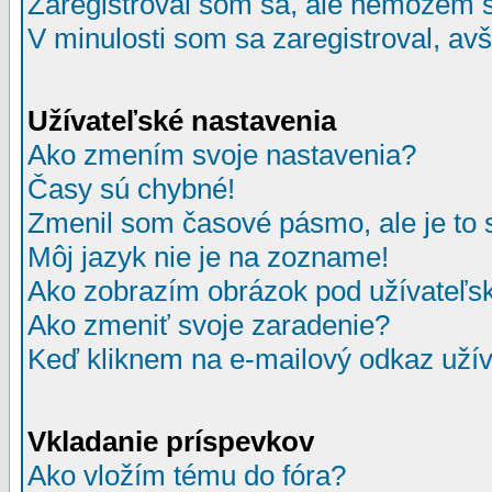
Zaregistroval som sa, ale nemôžem sa
V minulosti som sa zaregistroval, av
Užívateľské nastavenia
Ako zmením svoje nastavenia?
Časy sú chybné!
Zmenil som časové pásmo, ale je to 
Môj jazyk nie je na zozname!
Ako zobrazím obrázok pod užívate
Ako zmeniť svoje zaradenie?
Keď kliknem na e-mailový odkaz užív
Vkladanie príspevkov
Ako vložím tému do fóra?