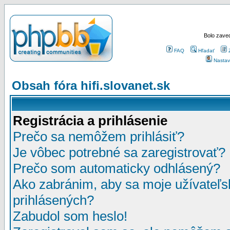
Bolo zaved
FAQ
Hľadať
Nastav
Obsah fóra hifi.slovanet.sk
Registrácia a prihlásenie
Prečo sa nemôžem prihlásiť?
Je vôbec potrebné sa zaregistrovať?
Prečo som automaticky odhlásený?
Ako zabránim, aby sa moje užívateľ
prihlásených?
Zabudol som heslo!