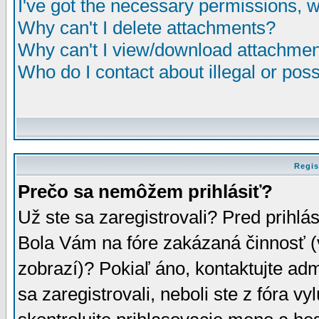
I've got the necessary permissions, 
Why can't I delete attachments?
Why can't I view/download attachme
Who do I contact about illegal or poss
Regis
Prečo sa nemôžem prihlásiť?
Už ste sa zaregistrovali? Pred prihlá
Bola Vám na fóre zakázaná činnosť (
zobrazí)? Pokiaľ áno, kontaktujte adm
sa zaregistrovali, neboli ste z fóra v