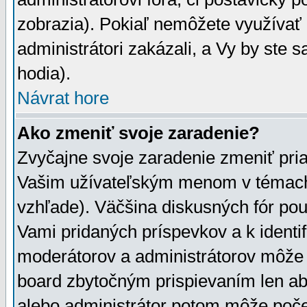
zobrazia). Pokiaľ nemôžete využívať 
administrátori zakázali, a Vy by ste 
hodia).
Návrat hore
Ako zmeniť svoje zaradenie?
Zvyčajne svoje zaradenie zmeniť pr
Vašim užívateľským menom v témach 
vzhľade). Väčšina diskusných fór pou
Vami pridaných príspevkov a k identif
moderátorov a administrátorov môže 
board zbytočným prispievaním len aby
alebo administrátor potom môže počet