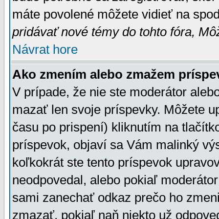
máte povolené môžete vidieť na spodn
pridávať nové témy do tohto fóra, Môž
Návrat hore
Ako zmením alebo zmažem príspe
V prípade, že nie ste moderátor aleb
mazať len svoje príspevky. Môžete u
času po prispení) kliknutím na tlačít
príspevok, objaví sa Vám malinký výs
koľkokrát ste tento príspevok upravova
neodpovedal, alebo pokiaľ moderátor č
sami zanechať odkaz prečo ho zmenil
zmazať, pokiaľ naň niekto už odpoved