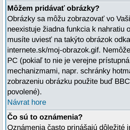
Môžem pridávať obrázky?
Obrázky sa môžu zobrazovať vo Vaši
neexistuje žiadna funkcia k nahratiu
musíte uviesť na takýto obrázok odka
internete.sk/moj-obrazok.gif. Nemôž
PC (pokiaľ to nie je verejne prístupn
mechanizmami, napr. schránky hotmai
zobrazeniu obrázku použite buď BBCo
povolené).
Návrat hore
Čo sú to oznámenia?
Oznámenia často prinášajú dôležité in