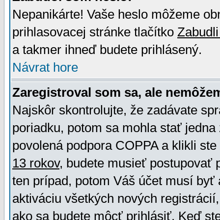
Nepanikárte! Vaše heslo môžeme obno
prihlasovacej stránke tlačítko
Zabudli
a takmer ihneď budete prihlásený.
Návrat hore
Zaregistroval som sa, ale nemôžem
Najskôr skontrolujte, že zadávate sp
poriadku, potom sa mohla stať jedna 
povolená podpora COPPA a klikli ste 
13 rokov
, budete musieť postupovať po
ten prípad, potom Váš účet musí byť 
aktiváciu všetkých nových registráci
ako sa budete môcť prihlásiť. Keď ste 