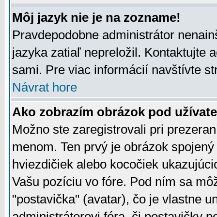
Môj jazyk nie je na zozname!
Pravdepodobne administrátor nenainšt
jazyka zatiaľ nepreložil. Kontaktujte 
sami. Pre viac informácií navštívte s
Návrat hore
Ako zobrazím obrázok pod užíva
Možno ste zaregistrovali pri prezera
menom. Ten prvý je obrázok spojený 
hviezdičiek alebo kocočiek ukazujúcic
Vašu pozíciu vo fóre. Pod ním sa m
"postavička" (avatar), čo je vlastne 
administrátorovi fóra, či postavičky p