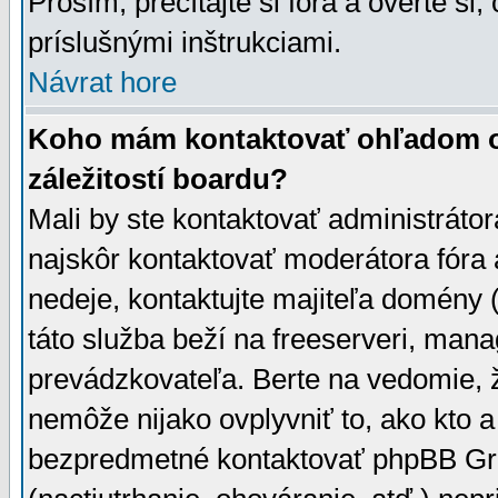
Prosím, prečítajte si fóra a overte si,
príslušnými inštrukciami.
Návrat hore
Koho mám kontaktovať ohľadom ot
záležitostí boardu?
Mali by ste kontaktovať administrátor
najskôr kontaktovať moderátora fóra a
nedeje, kontaktujte majiteľa domény 
táto služba beží na freeserveri, man
prevádzkovateľa. Berte na vedomie
nemôže nijako ovplyvniť to, ako kto 
bezpredmetné kontaktovať phpBB Grou