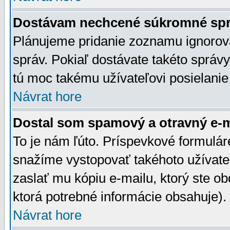
Dostávam nechcené súkromné spr
Plánujeme pridanie zoznamu ignorov
správ. Pokiaľ dostávate takéto správy
tú moc takému užívateľovi posielanie
Návrat hore
Dostal som spamový a otravný e-ma
To je nám ľúto. Príspevkové formulá
snažíme vystopovať takéhoto užívateľ
zaslať mu kópiu e-mailu, ktorý ste obdr
ktorá potrebné informácie obsahuje)
Návrat hore