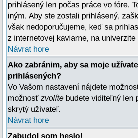
prihlásený len počas práce vo fóre. 
iným. Aby ste zostali prihlásený, zaškr
však nedoporučujeme, keď sa prihlasuj
z internetovej kaviarne, na univerzite 
Návrat hore
Ako zabránim, aby sa moje užívat
prihlásených?
Vo Vašom nastavení nájdete možno
možnosť
zvolíte
budete viditeľný len 
skrytý užívateľ.
Návrat hore
Zabudol som heslo!