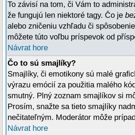
To závisí na tom, či Vám to administrá
že fungujú len niektoré tagy. Čo je
be
alebo zničeniu vzhľadu či spôsobeni
môžete túto voľbu príspevok od přís
Návrat hore
Čo to sú smajlíky?
Smajlíky, či emotikony sú malé grafic
výrazu emócií za použitia malého kód
smutný. Plný zoznam smajlíkov si mô
Prosím, snažte sa tieto smajlíky nad
nečitateľným. Moderátor môže prípa
Návrat hore