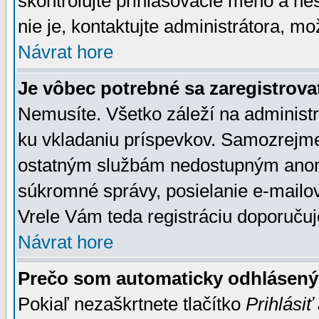
skontrolujte prihlasovacie meno a he
nie je, kontaktujte administrátora, 
Návrat hore
Je vôbec potrebné sa zaregistrova
Nemusíte. Všetko záleží na administrá
ku vkladaniu príspevkov. Samozrejme
ostatným službám nedostupným anon
súkromné správy, posielanie e-mailov
Vrele Vám teda registráciu doporučuj
Návrat hore
Prečo som automaticky odhlásen
Pokiaľ nezaškrtnete tlačítko
Prihlásiť