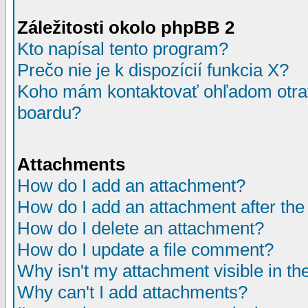
Záležitosti okolo phpBB 2
Kto napísal tento program?
Prečo nie je k dispozícií funkcia X?
Koho mám kontaktovať ohľadom otrav
boardu?
Attachments
How do I add an attachment?
How do I add an attachment after the i
How do I delete an attachment?
How do I update a file comment?
Why isn't my attachment visible in th
Why can't I add attachments?