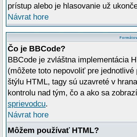
prístup alebo je hlasovanie už ukonč
Návrat hore
Formátov
Čo je BBCode?
BBCode je zvláštna implementácia HT
(môžete toto nepovoliť pre jednotli
štýlu HTML, tagy sú uzavreté v hrana
kontrolu nad tým, čo a ako sa zobrazí
sprievodcu
.
Návrat hore
Môžem používať HTML?