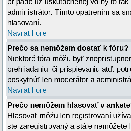
prípade už uskutočnenej voľby to tak
administrátor. Tímto opatrením sa sn
hlasovaní.
Návrat hore
Prečo sa nemôžem dostať k fóru?
Niektoré fóra môžu byť zneprístupnen
prehliadaniu, či prispievaniu atď. pot
poskytnúť len moderátor a administrát
Návrat hore
Prečo nemôžem hlasovať v ankete
Hlasovať môžu len registrovaní užívat
ste zaregistrovaný a stále nemôžet