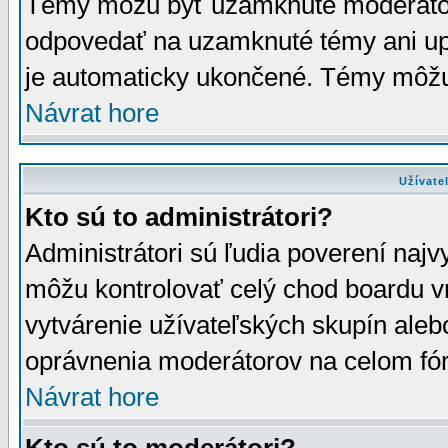
Témy môžu byť uzamknuté moderáto
odpovedať na uzamknuté témy ani up
je automaticky ukončené. Témy môžu
Návrat hore
Užívate
Kto sú to administrátori?
Administrátori sú ľudia poverení najv
môžu kontrolovať celý chod boardu v
vytvárenie užívateľských skupín aleb
oprávnenia moderátorov na celom fór
Návrat hore