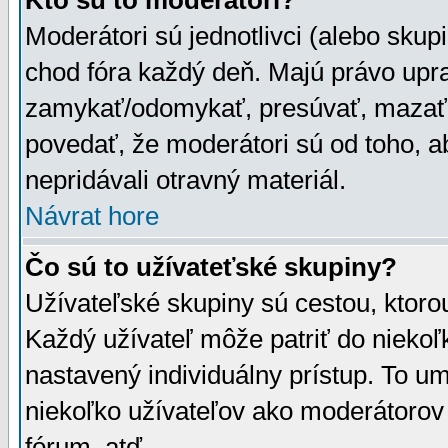
Kto sú to moderátori?
Moderátori sú jednotlivci (alebo skupi
chod fóra každý deň. Majú právo upr
zamykať/odomykať, presúvať, mazať a
povedať, že moderátori sú od toho, a
nepridávali otravný materiál.
Návrat hore
Čo sú to užívateťské skupiny?
Užívateľské skupiny sú cestou, ktoro
Každý užívateľ môže patriť do nieko
nastavený individuálny prístup. To u
niekoľko užívateľov ako moderátorov 
fórum, atď.