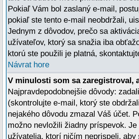
Pokiaľ Vám bol zaslaný e-mail, postu
pokiaľ ste tento e-mail neobdržali, ui
Jednym z dôvodov, prečo sa aktiváci
užívateľov, ktorý sa snažia iba obťažo
ktorú ste použili je platná, skontaktuj
Návrat hore
V minulosti som sa zaregistroval, 
Najpravdepodobnejšie dôvody: zadali
(skontrolujte e-mail, ktorý ste obdržali
nejakého dôvodu zmazal Váš účet. Pok
možno nevložili žiadny príspevok. Je 
užívatelia, ktorí ničím neprispeli, a