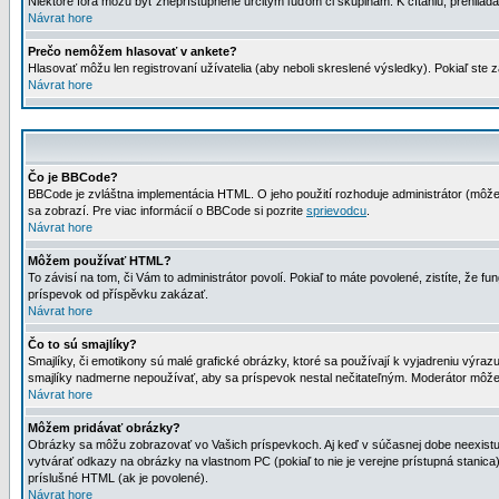
Niektoré fóra môžu byť zneprístupnené určitým ľuďom či skupinám. K čítaniu, prehliadani
Návrat hore
Prečo nemôžem hlasovať v ankete?
Hlasovať môžu len registrovaní užívatelia (aby neboli skreslené výsledky). Pokiaľ st
Návrat hore
Čo je BBCode?
BBCode je zvláštna implementácia HTML. O jeho použití rozhoduje administrátor (môžet
sa zobrazí. Pre viac informácií o BBCode si pozrite
sprievodcu
.
Návrat hore
Môžem používať HTML?
To závisí na tom, či Vám to administrátor povolí. Pokiaľ to máte povolené, zistíte, že fun
príspevok od příspěvku zakázať.
Návrat hore
Čo to sú smajlíky?
Smajlíky, či emotikony sú malé grafické obrázky, ktoré sa používají k vyjadreniu výra
smajlíky nadmerne nepoužívať, aby sa príspevok nestal nečitateľným. Moderátor môž
Návrat hore
Môžem pridávať obrázky?
Obrázky sa môžu zobrazovať vo Vašich príspevkoch. Aj keď v súčasnej dobe neexistuje
vytvárať odkazy na obrázky na vlastnom PC (pokiaľ to nie je verejne prístupná stani
príslušné HTML (ak je povolené).
Návrat hore