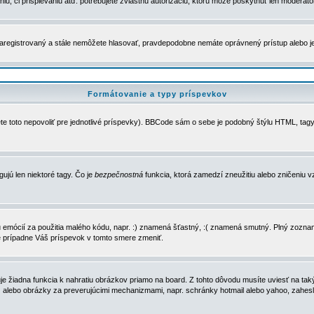
u, či prispievaniu atď. potrebujete zvláštnu autorizáciu, ktorú môže poskytnúť len moderátor 
e zaregistrovaný a stále nemôžete hlasovať, pravdepodobne nemáte oprávnený prístup alebo 
Formátovanie a typy príspevkov
e toto nepovoliť pre jednotlivé príspevky). BBCode sám o sebe je podobný štýlu HTML, tagy
gujú len niektoré tagy. Čo je
bezpečnostná
funkcia, ktorá zamedzí zneužitiu alebo zničeniu 
zu emócií za použitia malého kódu, napr. :) znamená šťastný, :( znamená smutný. Plný zozna
e prípadne Váš príspevok v tomto smere zmeniť.
 žiadna funkcia k nahratiu obrázkov priamo na board. Z tohto dôvodu musíte uviesť na taký
ca) alebo obrázky za preverujúcimi mechanizmami, napr. schránky hotmail alebo yahoo, zahe