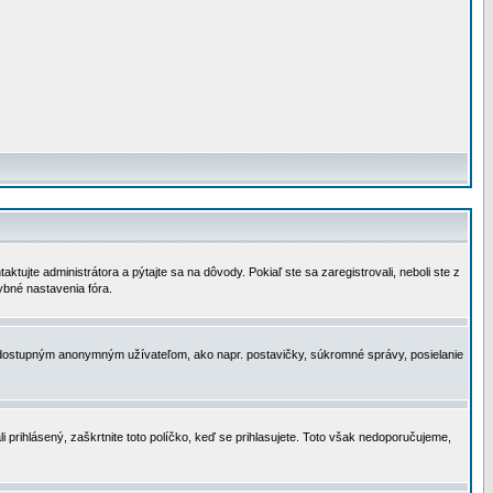
tujte administrátora a pýtajte sa na dôvody. Pokiaľ ste sa zaregistrovali, neboli ste z
ybné nastavenia fóra.
 nedostupným anonymným užívateľom, ako napr. postavičky, súkromné správy, posielanie
i prihlásený, zaškrtnite toto políčko, keď se prihlasujete. Toto však nedoporučujeme,