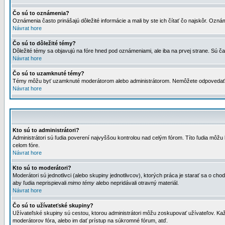
Čo sú to oznámenia?
Oznámenia často prinášajú dôležité informácie a mali by ste ich čítať čo najskôr. Ozná
Návrat hore
Čo sú to dôležité témy?
Dôležité témy sa objavujú na fóre hned pod oznámeniami, ale iba na prvej strane. Sú čas
Návrat hore
Čo sú to uzamknuté témy?
Témy môžu byť uzamknuté moderátorom alebo administrátorom. Nemôžete odpovedať n
Návrat hore
Kto sú to administrátori?
Administrátori sú ľudia poverení najvyššou kontrolou nad celým fórom. Títo ľudia môž
celom fóre.
Návrat hore
Kto sú to moderátori?
Moderátori sú jednotlivci (alebo skupiny jednotlivcov), ktorých práca je starať sa o
aby ľudia neprispievali
mimo témy
alebo nepridávali otravný materiál.
Návrat hore
Čo sú to užívateťské skupiny?
Užívateľské skupiny sú cestou, ktorou administrátori môžu zoskupovať užívateľov. Kaž
moderátorov fóra, alebo im dať prístup na súkromné fórum, atď.