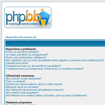
Obsah fóra hifi.slovanet.sk
Registrácia a prihlásenie
Prečo sa nemôžem prihlásiť?
Je vôbec potrebné sa zaregistrovať?
Prečo som automaticky odhlásený?
Ako zabránim, aby sa moje užívateľské meno objavilo v zozname práve prihlásených?
Zabudol som heslo!
Zaregistroval som sa, ale nemôžem sa prihlásiť!
V minulosti som sa zaregistroval, avšak teraz sa nemôžem prihlásiť!
Užívateľské nastavenia
Ako zmením svoje nastavenia?
Časy sú chybné!
Zmenil som časové pásmo, ale je to stále chybne!
Môj jazyk nie je na zozname!
Ako zobrazím obrázok pod užívateľským menom?
Ako zmeniť svoje zaradenie?
Keď kliknem na e-mailový odkaz užívateľa, som vyzvaný k prihláseniu!
Vkladanie príspevkov