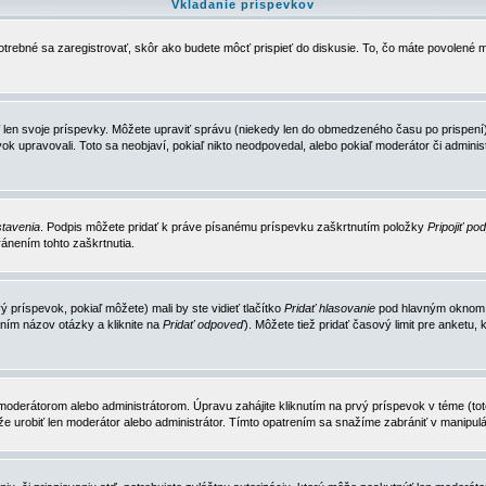
Vkladanie príspevkov
trebné sa zaregistrovať, skôr ako budete môcť prispieť do diskusie. To, čo máte povolené m
 len svoje príspevky. Môžete upraviť správu (niekedy len do obmedzeného času po prispení) 
k upravovali. Toto sa neobjaví, pokiaľ nikto neodpovedal, alebo pokiaľ moderátor či adminis
tavenia
. Podpis môžete pridať k práve písanému príspevku zaškrtnutím položky
Pripojiť po
ánením tohto zaškrtnutia.
 príspevok, pokiaľ môžete) mali by ste vidieť tlačítko
Pridať hlasovanie
pod hlavným oknom n
ním názov otázky a kliknite na
Pridať odpoveď
). Môžete tiež pridať časový limit pre anket
erátorom alebo administrátorom. Úpravu zahájite kliknutím na prvý príspevok v téme (toto 
e urobiť len moderátor alebo administrátor. Tímto opatrením sa snažíme zabrániť v manipulá