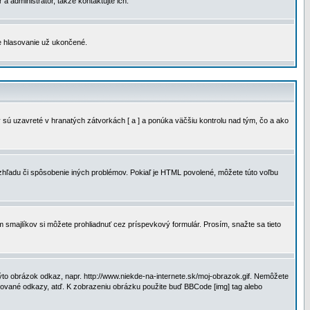
a administrátor, takže kontaktujte ich.
je hlasovanie už ukončené.
 sú uzavreté v hranatých zátvorkách [ a ] a ponúka väčšiu kontrolu nad tým, čo a ako
vzhľadu či spôsobenie iných problémov. Pokiaľ je HTML povolené, môžete túto voľbu
m smajlíkov si môžete prohliadnuť cez príspevkový formulár. Prosím, snažte sa tieto
to obrázok odkaz, napr. http://www.niekde-na-internete.sk/moj-obrazok.gif. Nemôžete
slované odkazy, atď. K zobrazeniu obrázku použite buď BBCode [img] tag alebo