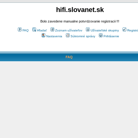
hifi.slovanet.sk
Bolo zavedene manualne potvrdzovanie registracii !!!
FAQ
Hľadať
Zoznam užívateľov
Užívateľské skupiny
Registr
Nastavenia
Súkromné správy
Prihlásenie
FAQ