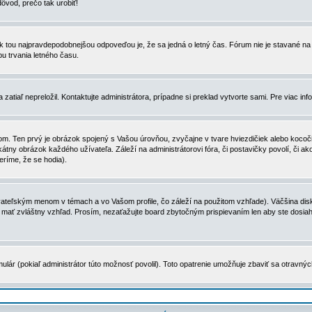
dôvod, prečo tak urobiť!
, tak tou najpravdepodobnejšou odpoveďou je, že sa jedná o letný čas. Fórum nie je stavané
u trvania letného času.
zatiaľ nepreložil. Kontaktujte administrátora, prípadne si preklad vytvorte sami. Pre viac in
. Ten prvý je obrázok spojený s Vašou úrovňou, zvyčajne v tvare hviezdičiek alebo kocočiek
tny obrázok každého užívateľa. Záleží na administrátorovi fóra, či postavičky povolí, či ak
eríme, že se hodia).
ateľským menom v témach a vo Vašom profile, čo záleží na použitom vzhľade). Väčšina disk
ôže mať zvláštny vzhľad. Prosím, nezaťažujte board zbytočným prispievaním len aby ste dosi
ulár (pokiaľ administrátor túto možnosť povolil). Toto opatrenie umožňuje zbaviť sa otravný