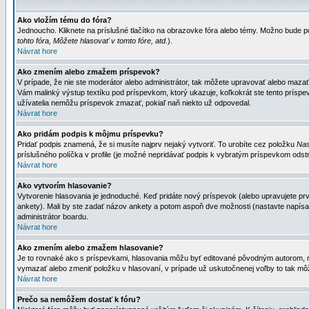
Ako vložím tému do fóra?
Jednoucho. Kliknete na príslušné tlačítko na obrazovke fóra alebo témy. Možno bude po
tohto fóra, Môžete hlasovať v tomto fóre, atd.
).
Návrat hore
Ako zmením alebo zmažem príspevok?
V prípade, že nie ste moderátor alebo administrátor, tak môžete upravovať alebo mazať
Vám malinký výstup textíku pod príspevkom, ktorý ukazuje, koľkokrát ste tento príspevo
užívatelia nemôžu príspevok zmazať, pokiaľ naň niekto už odpovedal.
Návrat hore
Ako pridám podpis k môjmu príspevku?
Pridať podpis znamená, že si musíte najprv nejaký vytvoriť. To urobíte cez položku
Nas
príslušného políčka v profile (je možné nepridávať podpis k vybratým príspevkom odstr
Návrat hore
Ako vytvorím hlasovanie?
Vytvorenie hlasovania je jednoduché. Keď pridáte nový príspevok (alebo upravujete prvý
ankety). Mali by ste zadať názov ankety a potom aspoň dve možnosti (nastavte napísa
administrátor boardu.
Návrat hore
Ako zmením alebo zmažem hlasovanie?
Je to rovnaké ako s príspevkami, hlasovania môžu byť editované pôvodným autorom, mod
vymazať alebo zmeniť položku v hlasovaní, v prípade už uskutočnenej voľby to tak môž
Návrat hore
Prečo sa nemôžem dostať k fóru?