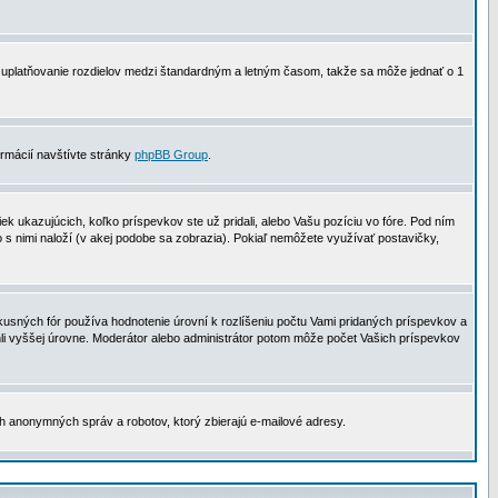
 na uplatňovanie rozdielov medzi štandardným a letným časom, takže sa môže jednať o 1
formácií navštívte stránky
phpBB Group
.
 ukazujúcich, koľko príspevkov ste už pridali, alebo Vašu pozíciu vo fóre. Pod ním
o s nimi naloží (v akej podobe sa zobrazia). Pokiaľ nemôžete využívať postavičky,
usných fór používa hodnotenie úrovní k rozlíšeniu počtu Vami pridaných príspevkov a
ahli vyššej úrovne. Moderátor alebo administrátor potom môže počet Vašich príspevkov
ch anonymných správ a robotov, ktorý zbierajú e-mailové adresy.