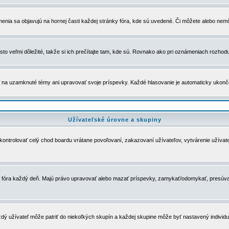
menia sa objavujú na hornej časti každej stránky fóra, kde sú uvedené. Či môžete alebo nemô
to veľmi dôležité, takže si ich prečítajte tam, kde sú. Rovnako ako pri oznámeniach rozhoduje
a uzamknuté témy ani upravovať svoje príspevky. Každé hlasovanie je automaticky ukon
Užívateľské úrovne a skupiny
u kontrolovať celý chod boardu vrátane povoľovaní, zakazovaní užívateľov, vytvárenie užíva
 chod fóra každý deň. Majú právo upravovať alebo mazať príspevky, zamykať/odomykať, presúva
dý užívateľ môže patriť do niekoľkých skupín a každej skupine môže byť nastavený individuá