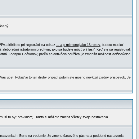
lásený.
a klikli ste pri registrácii na odkaz
... a je mi menej ako 13 rokov
, budete musieť
, alebo administrátorom pred tým, ako sa budete môcť prihlásiť. Keď ste sa registrovali,
e platná. Jednym z dôvodov, prečo sa aktivácia používa, je zmenšiť možnosť
nežiadúcich
Váš účet. Pokiaľ je to ten druhý prípad, potom ste možno nevložili žiadny príspevok. Je
emusí to byť pravidlom). Takto si môžete zmeniť všetky svoje nastavenia.
 nastaveniach. Berte na vedomie, že zmenu časového pásma a podobné nastavenia