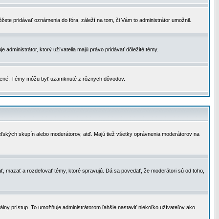
žete pridávať oznámenia do fóra, záleží na tom, či Vám to administrátor umožnil.
 administrátor, ktorý užívatelia majú právo pridávať dôležité témy.
čené. Témy môžu byť uzamknuté z rôznych dôvodov.
teľských skupín alebo moderátorov, atď. Majú tiež všetky oprávnenia moderátorov na
ť, mazať a rozdeľovať témy, ktoré spravujú. Dá sa povedať, že moderátori sú od toho,
lny prístup. To umožňuje administrátorom ľahšie nastaviť niekoľko užívateľov ako