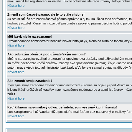
môžu meniť len registrovaní uživatelia. Takže pokiaľ nie ste registrovaný, toto je dobrý 
Návrat hore
Zmenil som časové pásmo, ale je to stále chybne!
Ak ste si istí, že ste zadali časové pásmo správne a aj tak sa líši od toho správneho
hodinový rozdiel. Riešením môže byť posunutie časového pásma o jednu hodinu po dob
Návrat hore
Môj jazyk nie je na zozname!
Pravdepodobne administrátor nenainštaloval tento jazyk, alebo ho nikto do tohoto jazyka 
Návrat hore
Ako zobrazím obrázok pod užívateľským menom?
Možno ste zaregistrovali pri prezeraní príspevkov dva obrázky pod užívateľským menom
sa môže nachádzať väčší obrázok, známy ako "postavička" (avatar), čo je vlastne uniká
potom práve vtedy toto administrátori zakázali, a Vy by ste sa mali spýtať na dôvody (v
Návrat hore
Ako zmeniť svoje zaradenie?
Zvyčajne svoje zaradenie zmeniť priamo nemôžete (úrovne sa objavujú pod Vašim užív
k identifikácií určitých užívateľov, napr. označenie moderátorov a administrátorov m
znížiť.
Návrat hore
Keď kliknem na e-mailový odkaz užívateľa, som vyzvaný k prihláseniu!
Len zaregistrovaní užívatelia môžu posielať e-mail ľuďom cez nastavený e-mailový form
Návrat hore