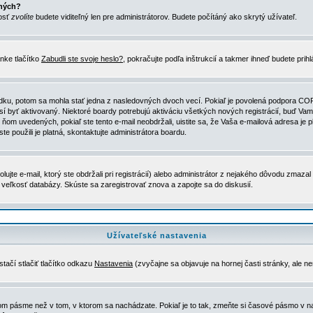
ených?
nosť
zvolíte
budete viditeľný len pre administrátorov. Budete počítáný ako skrytý užívateľ.
nke tlačítko
Zabudli ste svoje heslo?
, pokračujte podľa inštrukcií a takmer ihneď budete prih
dku, potom sa mohla stať jedna z nasledovných dvoch vecí. Pokiaľ je povolená podpora COPPA 
sí byť aktivovaný. Niektoré boardy potrebujú aktiváciu všetkých nových registrácií, buď Vami
 v ňom uvedených, pokiaľ ste tento e-mail neobdržali, uistite sa, že Vaša e-mailová adresa j
ste použili je platná, skontaktujte administrátora boardu.
te e-mail, ktorý ste obdržali pri registrácií) alebo administrátor z nejakého dôvodu zmazal 
la veľkosť databázy. Skúste sa zaregistrovať znova a zapojte sa do diskusií.
Užívateľské nastavenia
tačí stlačiť tlačítko odkazu
Nastavenia
(zvyčajne sa objavuje na hornej časti stránky, ale n
vom pásme než v tom, v ktorom sa nachádzate. Pokiaľ je to tak, zmeňte si časové pásmo v