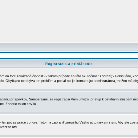
Registrácia a prihlásenie
ám na fóre zakázaná činnosť (v takom prípade sa táto skutočnosť zobrazí)? Pokiaľ áno, kontak
eslo. Obyčajne toto býva ten problém a pokiaľ nie je, kontaktujte administrátora, možno má ch
u vkladaniu príspevkov. Samozrejme, že registrácia Vám umožní prístup k ostatným službám
e. Zaberie to len chvíľu.
ý len počas práce vo fóre. Toto má zabrániť zneužitiu Vášho účtu niekým iným. Aby ste zostal
iverzite atď.