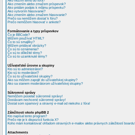
Ako vložím tému do fóra?
Ako zmením alebo zmažem príspevok?
Ako pridám podpis k môjmu príspevku?
Ako vytvorím hlasovanie?
Ako zmením alebo zmažem hlasovanie?
Prečo sa nemôžem dostať k fóru?
Prečo nemôžem hlasovať v ankete?
Formátovanie a typy príspevkov
Čo je BBCode?
Môžem používať HTML?
Čo to sú smajlíky?
Môžem pridávať obrázky?
Čo sú to oznámenia?
Čo sú to dôležité témy?
Čo sú to uzamknuté témy?
Užívateľské úrovne a skupiny
Kto sú to administrátori?
Kto sú to moderátori?
Čo sú to užívateťské skupiny?
Ako sa môžem zapojiť do užívateľskej skupiny?
Ako sa stanem moderátorom užívateľskej skupiny?
Súkromné správy
Nemôžem posielať súkromné správy!
Dostávam nechcené súkromné správy!
Dostal som spamový a otravný e-mail od niekoho z fóra!
Záležitosti okolo phpBB 2
Kto napísal tento program?
Prečo nie je k dispozícií funkcia X?
Koho mám kontaktovať ohľadom otravných e-mailov alebo právnych záležitostí boardu
Attachments