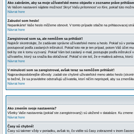
Ako zabránim, aby sa moje užívateľské meno objavilo v zozname práve prihlás
Vo Vašom nastavení nájdete možnosť
Skryť Vašu prítomnosť vo fóre
, pokiaľ túto mož
Návrat hore
Zabudol som heslo!
Nepanikárte! Vaše heslo môžeme obnovit. V tomto prípade stlačte na prihlasovacej strá
Návrat hore
Zaregistroval som sa, ale nemôžem sa prihlásiť!
Najskôr skontrolujte, že zadávate správne užívateľské meno a heslo. Pokiaľ sú v poria
postupovať podľa zaslaných inštrukcií. Pokiaľ toto nie je ten prípad, potom Váš účet mu
boli by ste k tomu vyzvaný. Pokiaľ Vám bol zaslaný e-mail, postupujte podľa inštrukcií
užívateľov, ktorý sa snažia iba obťažovať. Pokiaľ si ste istí, že e-mailová adresa, ktorú 
Návrat hore
V minulosti som sa zaregistroval, avšak teraz sa nemôžem prihlásiť!
Najpravdepodobnejšie dôvody: zadali ste chybné uživateľské meno alebo heslo (skontroluj
to bežné, že sa pravidelne odstraňujú užívatelia, ktorí ničím neprispeli, aby sa zmenši
Návrat hore
Ako zmením svoje nastavenia?
Všetky Vaše nastavenia (pokiaľ ste zaregistrovaný) sú uložené v databáze. Ku zmene s
Návrat hore
Časy sú chybné!
Časy sú takmer vždy v poriadku, avšak to, čo vidíte sú časy zobrazené v inom časo