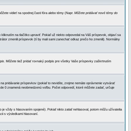
ôžete vidieť na spodnej časti fóra alebo témy (Napr.
Môžete pridávať nové témy do
kliknutím na tlačítko
upraviť
. Pokiaľ už niekto odpovedal na Váš príspevok, objaví sa
trátor zmenili príspevok (tí by mali sami zanechať odkaz prečo ho zmenili). Normálny
dpis
. Môžete tiež pridať rovnaký podpis pre všetky Vaše príspevky zaškrtnutím
a pridávanie príspevkov (pokiaľ to nevidíte, zrejme nemáte oprávnenie vytvárať
u, kde 0 znamená neobmedzenú voľbu. Počet odpovedí, ktoré môžete zadať, určuje
je vždy s hlasovaním spojené). Pokiaľ nikto zatiaľ nehlasoval, potom môžu užívatelia
cii s výsledkami hlasovaní.