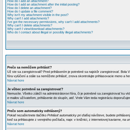
How do I add an attachment?
How do I add an attachment after the initial posting?
How do I delete an attachment?
How do I update a file comment?
Why isn't my attachment visible in the post?
Why can't I add attachments?
I've got the necessary permissions, why can't I add attachments?
Why can't I delete attachments?
Why can't I view/download attachments?
Who do I contact about illegal or possibly illegal attachments?
Prečo sa nemôžem prihlásiť?
Už ste sa zaregistrovali? Pred prihlásením je potrebné sa najskôr zaregistrovať. Bola V
fóra vylúčení a stále sa nemôžete prihlásiť, znova skontrolujte prihlasovacie meno a h
Návrat hore
Je vôbec potrebné sa zaregistrovať?
Nemusíte. Všetko záleží na administrátorovi fóra, či je potrebné sa zaregistrovať k
e-mailov užívateľom, prihlásenie do skupín, atď. Vrele Vám teda registráciu doporučujem
Návrat hore
Prečo som automaticky odhlásený?
Pokiaľ nezaškrtnete tlačítko
Prihlásiť automaticky pri ďalšej návšteve
, budete prihlásen
keď sa prihlasujete z verejného počítača, napr. v knižnici, z internetovej kaviarne, na un
Návrat hore