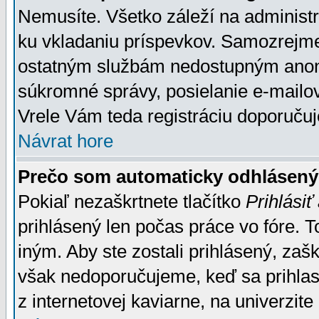
Nemusíte. Všetko záleží na administrá
ku vkladaniu príspevkov. Samozrejme
ostatným službám nedostupným anon
súkromné správy, posielanie e-mailov
Vrele Vám teda registráciu doporučuj
Návrat hore
Prečo som automaticky odhlásen
Pokiaľ nezaškrtnete tlačítko
Prihlásiť
prihlásený len počas práce vo fóre. 
iným. Aby ste zostali prihlásený, zaškr
však nedoporučujeme, keď sa prihlasuj
z internetovej kaviarne, na univerzite 