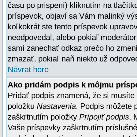
času po prispení) kliknutím na tlačít
príspevok, objaví sa Vám malinký výs
koľkokrát ste tento príspevok upravova
neodpovedal, alebo pokiaľ moderátor č
sami zanechať odkaz prečo ho zmenil
zmazať, pokiaľ naň niekto už odpoved
Návrat hore
Ako pridám podpis k môjmu prísp
Pridať podpis znamená, že si musíte n
položku
Nastavenia
. Podpis môžete 
zaškrtnutím položky
Pripojiť podpis
. 
Vaše príspevky zaškrtnutím príslušné