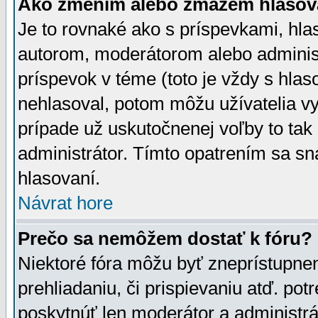
Ako zmením alebo zmažem hlasov
Je to rovnaké ako s príspevkami, h
autorom, moderátorom alebo administ
príspevok v téme (toto je vždy s hlas
nehlasoval, potom môžu užívatelia v
prípade už uskutočnenej voľby to tak
administrátor. Tímto opatrením sa sn
hlasovaní.
Návrat hore
Prečo sa nemôžem dostať k fóru?
Niektoré fóra môžu byť zneprístupnen
prehliadaniu, či prispievaniu atď. pot
poskytnúť len moderátor a administrát