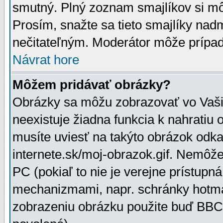
smutný. Plný zoznam smajlíkov si mô
Prosím, snažte sa tieto smajlíky nad
nečitateľným. Moderátor môže prípa
Návrat hore
Môžem pridávať obrázky?
Obrázky sa môžu zobrazovať vo Vaši
neexistuje žiadna funkcia k nahratiu
musíte uviesť na takýto obrázok odka
internete.sk/moj-obrazok.gif. Nemôž
PC (pokiaľ to nie je verejne prístupn
mechanizmami, napr. schránky hotmai
zobrazeniu obrázku použite buď BBCo