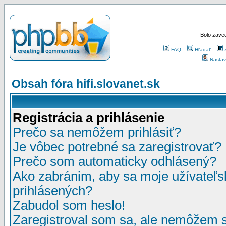
Bolo zaved
FAQ
Hľadať
Nastav
Obsah fóra hifi.slovanet.sk
Registrácia a prihlásenie
Prečo sa nemôžem prihlásiť?
Je vôbec potrebné sa zaregistrovať?
Prečo som automaticky odhlásený?
Ako zabránim, aby sa moje užívateľ
prihlásených?
Zabudol som heslo!
Zaregistroval som sa, ale nemôžem sa