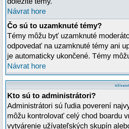
dôležité témy.
Návrat hore
Čo sú to uzamknuté témy?
Témy môžu byť uzamknuté moderáto
odpovedať na uzamknuté témy ani up
je automaticky ukončené. Témy môžu
Návrat hore
Užívate
Kto sú to administrátori?
Administrátori sú ľudia poverení najv
môžu kontrolovať celý chod boardu v
vytvárenie užívateľských skupín aleb