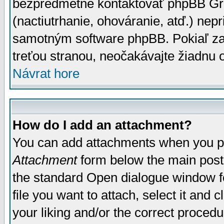
bezpredmetné kontaktovať phpBB Grou
(nactiutrhanie, ohováranie, atď.) ne
samotným software phpBB. Pokiaľ zaš
treťou stranou, neočakávajte žiadnu
Návrat hore
How do I add an attachment?
You can add attachments when you p
Attachment
form below the main post
the standard Open dialogue window fo
file you want to attach, select it and
your liking and/or the correct proced