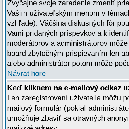
Zvyčajne svoje zaradenie zmeniť pr
Vašim užívateľským menom v témach 
vzhľade). Väčšina diskusných fór pou
Vami pridaných príspevkov a k identif
moderátorov a administrátorov môže 
board zbytočným prispievaním len aby
alebo administrátor potom môže počet
Návrat hore
Keď kliknem na e-mailový odkaz už
Len zaregistrovaní užívatelia môžu p
mailový formulár (pokiaľ administráto
umožňuje zbaviť sa otravných anonym
mailové adresy.