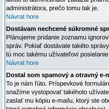
administrátora, prečo tomu tak je.
Návrat hore
Dostávam nechcené súkromné spr
Plánujeme pridanie zoznamu ignorov
správ. Pokiaľ dostávate takéto správy
tú moc takému užívateľovi posielanie
Návrat hore
Dostal som spamový a otravný e-ma
To je nám ľúto. Príspevkové formulá
snažíme vystopovať takéhoto užívateľ
zaslať mu kópiu e-mailu, ktorý ste obdr