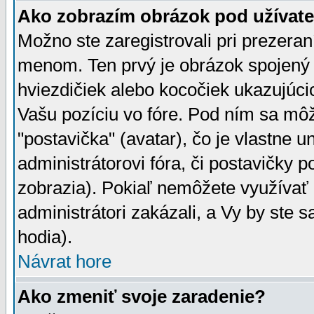
Ako zobrazím obrázok pod užíva
Možno ste zaregistrovali pri prezera
menom. Ten prvý je obrázok spojený 
hviezdičiek alebo kocočiek ukazujúcic
Vašu pozíciu vo fóre. Pod ním sa m
"postavička" (avatar), čo je vlastne 
administrátorovi fóra, či postavičky p
zobrazia). Pokiaľ nemôžete využívať 
administrátori zakázali, a Vy by ste 
hodia).
Návrat hore
Ako zmeniť svoje zaradenie?