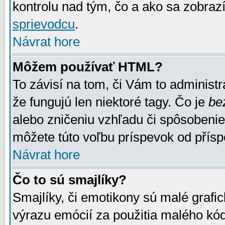
kontrolu nad tým, čo a ako sa zobrazí
sprievodcu
.
Návrat hore
Môžem používať HTML?
To závisí na tom, či Vám to administrá
že fungujú len niektoré tagy. Čo je
be
alebo zničeniu vzhľadu či spôsobeni
môžete túto voľbu príspevok od přís
Návrat hore
Čo to sú smajlíky?
Smajlíky, či emotikony sú malé grafic
výrazu emócií za použitia malého kód