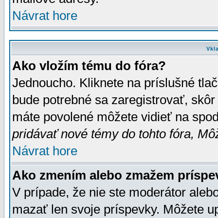
Návrat hore
Vkl
Ako vložím tému do fóra?
Jednoucho. Kliknete na príslušné tla
bude potrebné sa zaregistrovať, skôr 
máte povolené môžete vidieť na spodn
pridávať nové témy do tohto fóra, Môž
Návrat hore
Ako zmením alebo zmažem príspe
V prípade, že nie ste moderátor aleb
mazať len svoje príspevky. Môžete u