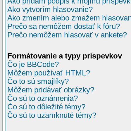
Ako pridám podpis k môjmu príspev
Ako vytvorím hlasovanie?
Ako zmením alebo zmažem hlasovan
Prečo sa nemôžem dostať k fóru?
Prečo nemôžem hlasovať v ankete?
Formátovanie a typy príspevkov
Čo je BBCode?
Môžem používať HTML?
Čo to sú smajlíky?
Môžem pridávať obrázky?
Čo sú to oznámenia?
Čo sú to dôležité témy?
Čo sú to uzamknuté témy?