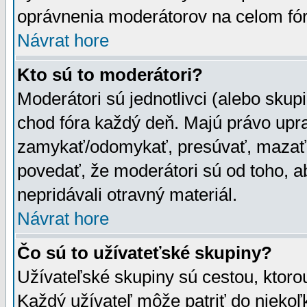
oprávnenia moderátorov na celom fór
Návrat hore
Kto sú to moderátori?
Moderátori sú jednotlivci (alebo skupi
chod fóra každý deň. Majú právo upr
zamykať/odomykať, presúvať, mazať a
povedať, že moderátori sú od toho, a
nepridávali otravný materiál.
Návrat hore
Čo sú to užívateťské skupiny?
Užívateľské skupiny sú cestou, ktoro
Každý užívateľ môže patriť do nieko