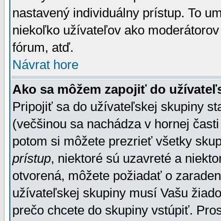
nastavený individuálny prístup. To u
niekoľko užívateľov ako moderátorov 
fórum, atď.
Návrat hore
Ako sa môžem zapojiť do užívateľ
Pripojiť sa do užívateľskej skupiny s
(večšinou sa nachádza v hornej časti 
potom si môžete prezrieť všetky sku
prístup
, niektoré sú uzavreté a niekt
otvorená, môžete požiadať o zaradeni
užívateľskej skupiny musí Vašu žiado
prečo chcete do skupiny vstúpiť. Pro