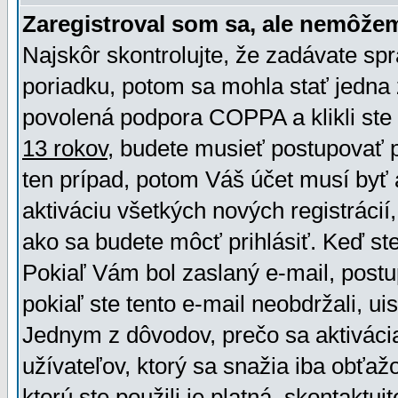
Zaregistroval som sa, ale nemôžem
Najskôr skontrolujte, že zadávate sp
poriadku, potom sa mohla stať jedna 
povolená podpora COPPA a klikli ste 
13 rokov
, budete musieť postupovať po
ten prípad, potom Váš účet musí byť 
aktiváciu všetkých nových registráci
ako sa budete môcť prihlásiť. Keď ste 
Pokiaľ Vám bol zaslaný e-mail, postu
pokiaľ ste tento e-mail neobdržali, ui
Jednym z dôvodov, prečo sa aktiváci
užívateľov, ktorý sa snažia iba obťažo
ktorú ste použili je platná, skontaktuj