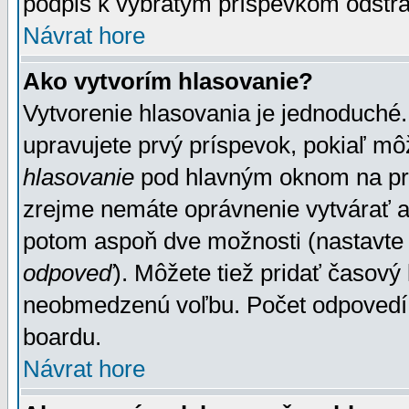
podpis k vybratým príspevkom odstrá
Návrat hore
Ako vytvorím hlasovanie?
Vytvorenie hlasovania je jednoduché.
upravujete prvý príspevok, pokiaľ môž
hlasovanie
pod hlavným oknom na prid
zrejme nemáte oprávnenie vytvárať an
potom aspoň dve možnosti (nastavte 
odpoveď
). Môžete tiež pridať časový
neobmedzenú voľbu. Počet odpovedí, 
boardu.
Návrat hore