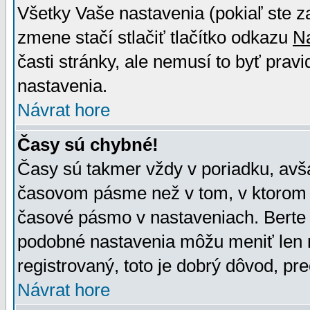
Všetky Vaše nastavenia (pokiaľ ste z
zmene stačí stlačiť tlačítko odkazu
N
časti stránky, ale nemusí to byť prav
nastavenia.
Návrat hore
Časy sú chybné!
Časy sú takmer vždy v poriadku, avša
časovom pásme než v tom, v ktorom s
časové pásmo v nastaveniach. Bert
podobné nastavenia môžu meniť len re
registrovaný, toto je dobrý dôvod, pre
Návrat hore