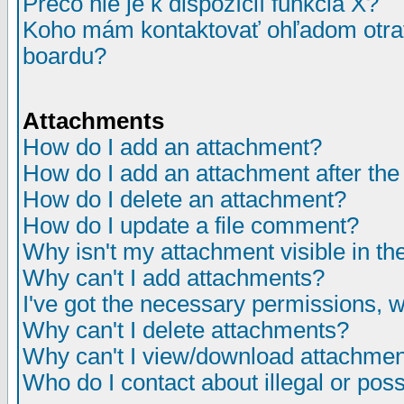
Prečo nie je k dispozícií funkcia X?
Koho mám kontaktovať ohľadom otrav
boardu?
Attachments
How do I add an attachment?
How do I add an attachment after the i
How do I delete an attachment?
How do I update a file comment?
Why isn't my attachment visible in th
Why can't I add attachments?
I've got the necessary permissions, 
Why can't I delete attachments?
Why can't I view/download attachme
Who do I contact about illegal or poss