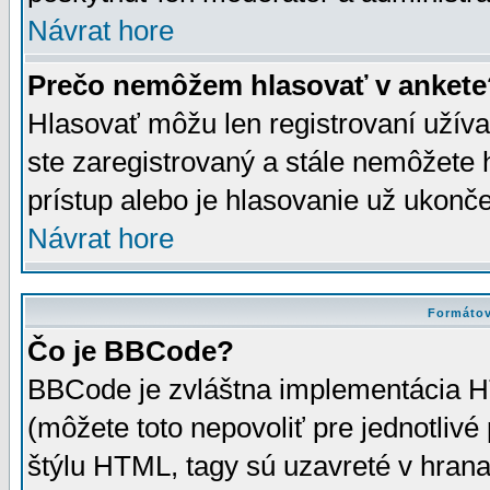
Návrat hore
Prečo nemôžem hlasovať v ankete
Hlasovať môžu len registrovaní užívat
ste zaregistrovaný a stále nemôžet
prístup alebo je hlasovanie už ukonč
Návrat hore
Formátov
Čo je BBCode?
BBCode je zvláštna implementácia HT
(môžete toto nepovoliť pre jednotli
štýlu HTML, tagy sú uzavreté v hrana