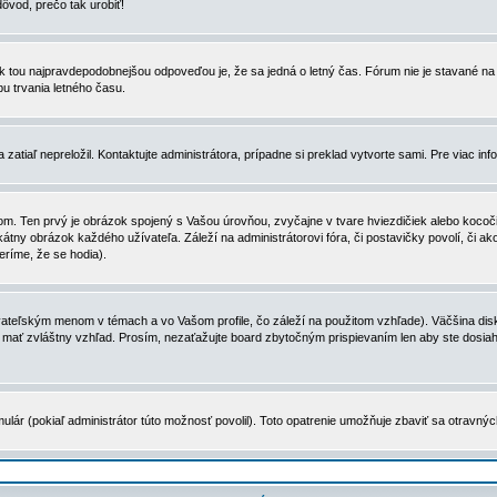
dôvod, prečo tak urobiť!
, tak tou najpravdepodobnejšou odpoveďou je, že sa jedná o letný čas. Fórum nie je stavané
u trvania letného času.
zatiaľ nepreložil. Kontaktujte administrátora, prípadne si preklad vytvorte sami. Pre viac in
. Ten prvý je obrázok spojený s Vašou úrovňou, zvyčajne v tvare hviezdičiek alebo kocočiek
tny obrázok každého užívateľa. Záleží na administrátorovi fóra, či postavičky povolí, či ak
eríme, že se hodia).
ateľským menom v témach a vo Vašom profile, čo záleží na použitom vzhľade). Väčšina disk
ôže mať zvláštny vzhľad. Prosím, nezaťažujte board zbytočným prispievaním len aby ste dosi
ulár (pokiaľ administrátor túto možnosť povolil). Toto opatrenie umožňuje zbaviť sa otravný