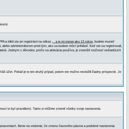
lásený.
a klikli ste pri registrácii na odkaz
... a je mi menej ako 13 rokov
, budete musieť
, alebo administrátorom pred tým, ako sa budete môcť prihlásiť. Keď ste sa registrovali,
e platná. Jednym z dôvodov, prečo sa aktivácia používa, je zmenšiť možnosť
nežiadúcich
Váš účet. Pokiaľ je to ten druhý prípad, potom ste možno nevložili žiadny príspevok. Je
emusí to byť pravidlom). Takto si môžete zmeniť všetky svoje nastavenia.
 nastaveniach. Berte na vedomie, že zmenu časového pásma a podobné nastavenia