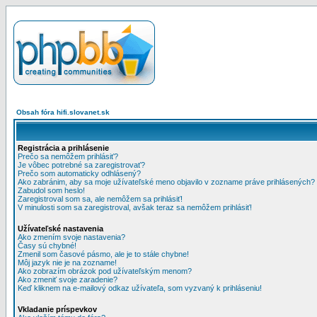
Obsah fóra hifi.slovanet.sk
Registrácia a prihlásenie
Prečo sa nemôžem prihlásiť?
Je vôbec potrebné sa zaregistrovať?
Prečo som automaticky odhlásený?
Ako zabránim, aby sa moje užívateľské meno objavilo v zozname práve prihlásených?
Zabudol som heslo!
Zaregistroval som sa, ale nemôžem sa prihlásiť!
V minulosti som sa zaregistroval, avšak teraz sa nemôžem prihlásiť!
Užívateľské nastavenia
Ako zmením svoje nastavenia?
Časy sú chybné!
Zmenil som časové pásmo, ale je to stále chybne!
Môj jazyk nie je na zozname!
Ako zobrazím obrázok pod užívateľským menom?
Ako zmeniť svoje zaradenie?
Keď kliknem na e-mailový odkaz užívateľa, som vyzvaný k prihláseniu!
Vkladanie príspevkov