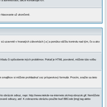
a administrátor, takže kontaktujte ich.
je hlasovanie už ukončené.
 sú uzavreté v hranatých zátvorkách [ a ] a ponúka väčšiu kontrolu nad tým, čo a ako
vzhľadu či spôsobenie iných problémov. Pokiaľ je HTML povolené, môžete túto voľbu
m smajlíkov si môžete prohliadnuť cez príspevkový formulár. Prosím, snažte sa tieto
to obrázok odkaz, napr. http://www.niekde-na-internete.sk/moj-obrazok.gif. Nemôžete
slované odkazy, atď. K zobrazeniu obrázku použite buď BBCode [img] tag alebo