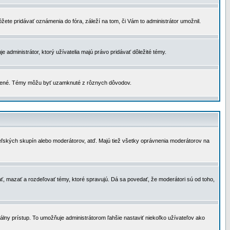
žete pridávať oznámenia do fóra, záleží na tom, či Vám to administrátor umožnil.
 administrátor, ktorý užívatelia majú právo pridávať dôležité témy.
čené. Témy môžu byť uzamknuté z rôznych dôvodov.
teľských skupín alebo moderátorov, atď. Majú tiež všetky oprávnenia moderátorov na
ť, mazať a rozdeľovať témy, ktoré spravujú. Dá sa povedať, že moderátori sú od toho,
lny prístup. To umožňuje administrátorom ľahšie nastaviť niekoľko užívateľov ako