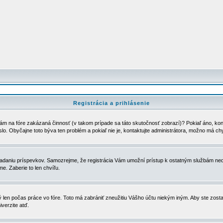
Registrácia a prihlásenie
ám na fóre zakázaná činnosť (v takom prípade sa táto skutočnosť zobrazí)? Pokiaľ áno, kontak
eslo. Obyčajne toto býva ten problém a pokiaľ nie je, kontaktujte administrátora, možno má ch
u vkladaniu príspevkov. Samozrejme, že registrácia Vám umožní prístup k ostatným službám
e. Zaberie to len chvíľu.
ý len počas práce vo fóre. Toto má zabrániť zneužitiu Vášho účtu niekým iným. Aby ste zostal
iverzite atď.