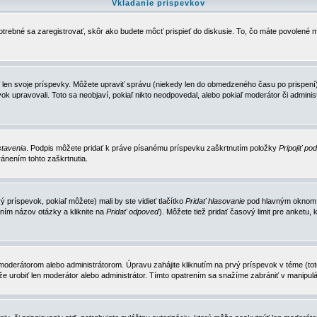
Vkladanie príspevkov
trebné sa zaregistrovať, skôr ako budete môcť prispieť do diskusie. To, čo máte povolené m
 len svoje príspevky. Môžete upraviť správu (niekedy len do obmedzeného času po prispení) 
k upravovali. Toto sa neobjaví, pokiaľ nikto neodpovedal, alebo pokiaľ moderátor či adminis
tavenia
. Podpis môžete pridať k práve písanému príspevku zaškrtnutím položky
Pripojiť po
ánením tohto zaškrtnutia.
 príspevok, pokiaľ môžete) mali by ste vidieť tlačítko
Pridať hlasovanie
pod hlavným oknom n
ním názov otázky a kliknite na
Pridať odpoveď
). Môžete tiež pridať časový limit pre anket
erátorom alebo administrátorom. Úpravu zahájite kliknutím na prvý príspevok v téme (toto 
e urobiť len moderátor alebo administrátor. Tímto opatrením sa snažíme zabrániť v manipulá