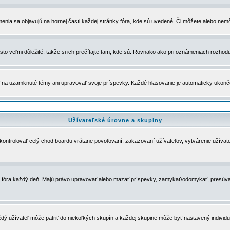
menia sa objavujú na hornej časti každej stránky fóra, kde sú uvedené. Či môžete alebo nemô
to veľmi dôležité, takže si ich prečítajte tam, kde sú. Rovnako ako pri oznámeniach rozhoduje
a uzamknuté témy ani upravovať svoje príspevky. Každé hlasovanie je automaticky ukon
Užívateľské úrovne a skupiny
u kontrolovať celý chod boardu vrátane povoľovaní, zakazovaní užívateľov, vytvárenie užíva
 chod fóra každý deň. Majú právo upravovať alebo mazať príspevky, zamykať/odomykať, presúva
dý užívateľ môže patriť do niekoľkých skupín a každej skupine môže byť nastavený individuá