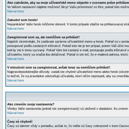
Ako zabránim, aby sa moje užívateľské meno objavilo v zozname práve prihlás
Vo Vašom nastavení nájdete možnosť
Skryť Vašu prítomnosť vo fóre
, pokiaľ túto mož
Návrat hore
Zabudol som heslo!
Nepanikárte! Vaše heslo môžeme obnovit. V tomto prípade stlačte na prihlasovacej strá
Návrat hore
Zaregistroval som sa, ale nemôžem sa prihlásiť!
Najskôr skontrolujte, že zadávate správne užívateľské meno a heslo. Pokiaľ sú v poria
postupovať podľa zaslaných inštrukcií. Pokiaľ toto nie je ten prípad, potom Váš účet mu
boli by ste k tomu vyzvaný. Pokiaľ Vám bol zaslaný e-mail, postupujte podľa inštrukcií
užívateľov, ktorý sa snažia iba obťažovať. Pokiaľ si ste istí, že e-mailová adresa, ktorú 
Návrat hore
V minulosti som sa zaregistroval, avšak teraz sa nemôžem prihlásiť!
Najpravdepodobnejšie dôvody: zadali ste chybné uživateľské meno alebo heslo (skontroluj
to bežné, že sa pravidelne odstraňujú užívatelia, ktorí ničím neprispeli, aby sa zmenši
Návrat hore
Ako zmením svoje nastavenia?
Všetky Vaše nastavenia (pokiaľ ste zaregistrovaný) sú uložené v databáze. Ku zmene s
Návrat hore
Časy sú chybné!
Časy sú takmer vždy v poriadku, avšak to, čo vidíte sú časy zobrazené v inom časo