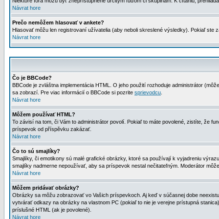
Niektoré fóra môžu byť zneprístupnené určitým ľuďom či skupinám. K čítaniu, prehliadani
Návrat hore
Prečo nemôžem hlasovať v ankete?
Hlasovať môžu len registrovaní užívatelia (aby neboli skreslené výsledky). Pokiaľ st
Návrat hore
Čo je BBCode?
BBCode je zvláštna implementácia HTML. O jeho použití rozhoduje administrátor (môžet
sa zobrazí. Pre viac informácií o BBCode si pozrite
sprievodcu
.
Návrat hore
Môžem používať HTML?
To závisí na tom, či Vám to administrátor povolí. Pokiaľ to máte povolené, zistíte, že fun
príspevok od příspěvku zakázať.
Návrat hore
Čo to sú smajlíky?
Smajlíky, či emotikony sú malé grafické obrázky, ktoré sa používají k vyjadreniu výra
smajlíky nadmerne nepoužívať, aby sa príspevok nestal nečitateľným. Moderátor môž
Návrat hore
Môžem pridávať obrázky?
Obrázky sa môžu zobrazovať vo Vašich príspevkoch. Aj keď v súčasnej dobe neexistuje
vytvárať odkazy na obrázky na vlastnom PC (pokiaľ to nie je verejne prístupná stani
príslušné HTML (ak je povolené).
Návrat hore