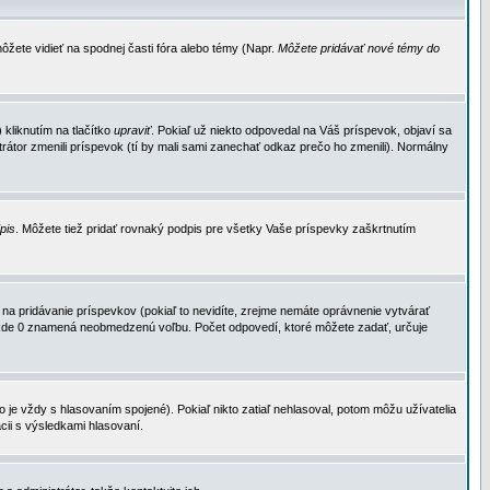
ôžete vidieť na spodnej časti fóra alebo témy (Napr.
Môžete pridávať nové témy do
kliknutím na tlačítko
upraviť
. Pokiaľ už niekto odpovedal na Váš príspevok, objaví sa
trátor zmenili príspevok (tí by mali sami zanechať odkaz prečo ho zmenili). Normálny
dpis
. Môžete tiež pridať rovnaký podpis pre všetky Vaše príspevky zaškrtnutím
a pridávanie príspevkov (pokiaľ to nevidíte, zrejme nemáte oprávnenie vytvárať
u, kde 0 znamená neobmedzenú voľbu. Počet odpovedí, ktoré môžete zadať, určuje
je vždy s hlasovaním spojené). Pokiaľ nikto zatiaľ nehlasoval, potom môžu užívatelia
cii s výsledkami hlasovaní.