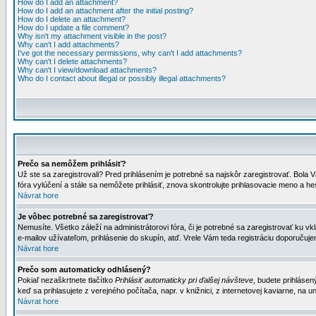
How do I add an attachment?
How do I add an attachment after the initial posting?
How do I delete an attachment?
How do I update a file comment?
Why isn't my attachment visible in the post?
Why can't I add attachments?
I've got the necessary permissions, why can't I add attachments?
Why can't I delete attachments?
Why can't I view/download attachments?
Who do I contact about illegal or possibly illegal attachments?
Prečo sa nemôžem prihlásiť?
Už ste sa zaregistrovali? Pred prihlásením je potrebné sa najskôr zaregistrovať. Bola V
fóra vylúčení a stále sa nemôžete prihlásiť, znova skontrolujte prihlasovacie meno a h
Návrat hore
Je vôbec potrebné sa zaregistrovať?
Nemusíte. Všetko záleží na administrátorovi fóra, či je potrebné sa zaregistrovať k
e-mailov užívateľom, prihlásenie do skupín, atď. Vrele Vám teda registráciu doporučujem
Návrat hore
Prečo som automaticky odhlásený?
Pokiaľ nezaškrtnete tlačítko
Prihlásiť automaticky pri ďalšej návšteve
, budete prihlásen
keď sa prihlasujete z verejného počítača, napr. v knižnici, z internetovej kaviarne, na un
Návrat hore