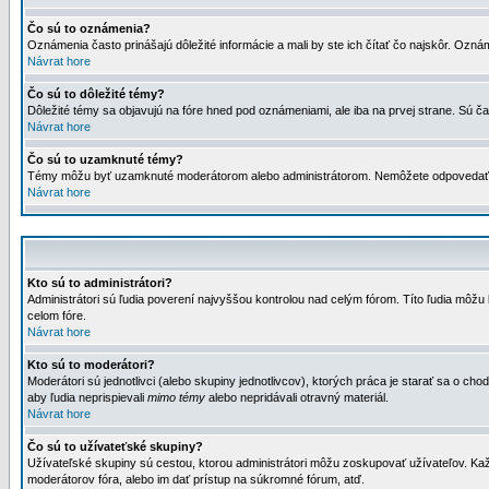
Čo sú to oznámenia?
Oznámenia často prinášajú dôležité informácie a mali by ste ich čítať čo najskôr. Ozná
Návrat hore
Čo sú to dôležité témy?
Dôležité témy sa objavujú na fóre hned pod oznámeniami, ale iba na prvej strane. Sú čas
Návrat hore
Čo sú to uzamknuté témy?
Témy môžu byť uzamknuté moderátorom alebo administrátorom. Nemôžete odpovedať n
Návrat hore
Kto sú to administrátori?
Administrátori sú ľudia poverení najvyššou kontrolou nad celým fórom. Títo ľudia môž
celom fóre.
Návrat hore
Kto sú to moderátori?
Moderátori sú jednotlivci (alebo skupiny jednotlivcov), ktorých práca je starať sa o
aby ľudia neprispievali
mimo témy
alebo nepridávali otravný materiál.
Návrat hore
Čo sú to užívateťské skupiny?
Užívateľské skupiny sú cestou, ktorou administrátori môžu zoskupovať užívateľov. Kaž
moderátorov fóra, alebo im dať prístup na súkromné fórum, atď.