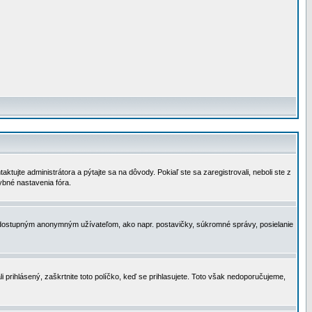
tujte administrátora a pýtajte sa na dôvody. Pokiaľ ste sa zaregistrovali, neboli ste z
ybné nastavenia fóra.
 nedostupným anonymným užívateľom, ako napr. postavičky, súkromné správy, posielanie
i prihlásený, zaškrtnite toto políčko, keď se prihlasujete. Toto však nedoporučujeme,