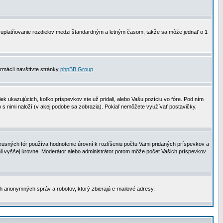
 na uplatňovanie rozdielov medzi štandardným a letným časom, takže sa môže jednať o 1
formácií navštívte stránky
phpBB Group
.
 ukazujúcich, koľko príspevkov ste už pridali, alebo Vašu pozíciu vo fóre. Pod ním
o s nimi naloží (v akej podobe sa zobrazia). Pokiaľ nemôžete využívať postavičky,
usných fór používa hodnotenie úrovní k rozlíšeniu počtu Vami pridaných príspevkov a
ahli vyššej úrovne. Moderátor alebo administrátor potom môže počet Vašich príspevkov
ch anonymných správ a robotov, ktorý zbierajú e-mailové adresy.