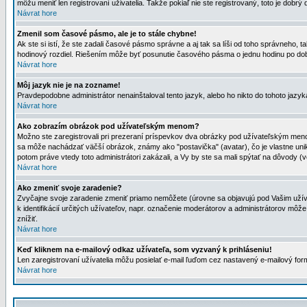
môžu meniť len registrovaní uživatelia. Takže pokiaľ nie ste registrovaný, toto je dobrý 
Návrat hore
Zmenil som časové pásmo, ale je to stále chybne!
Ak ste si istí, že ste zadali časové pásmo správne a aj tak sa líši od toho správneho
hodinový rozdiel. Riešením môže byť posunutie časového pásma o jednu hodinu po dob
Návrat hore
Môj jazyk nie je na zozname!
Pravdepodobne administrátor nenainštaloval tento jazyk, alebo ho nikto do tohoto jazyka 
Návrat hore
Ako zobrazím obrázok pod užívateľským menom?
Možno ste zaregistrovali pri prezeraní príspevkov dva obrázky pod užívateľským menom
sa môže nachádzať väčší obrázok, známy ako "postavička" (avatar), čo je vlastne uniká
potom práve vtedy toto administrátori zakázali, a Vy by ste sa mali spýtať na dôvody (v
Návrat hore
Ako zmeniť svoje zaradenie?
Zvyčajne svoje zaradenie zmeniť priamo nemôžete (úrovne sa objavujú pod Vašim užív
k identifikácií určitých užívateľov, napr. označenie moderátorov a administrátorov m
znížiť.
Návrat hore
Keď kliknem na e-mailový odkaz užívateľa, som vyzvaný k prihláseniu!
Len zaregistrovaní užívatelia môžu posielať e-mail ľuďom cez nastavený e-mailový form
Návrat hore