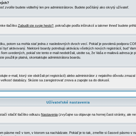
ených?
nosť
zvolíte
budete viditeľný len pre administrátorov. Budete počítáný ako skrytý užívateľ.
nke tlačítko
Zabudli ste svoje heslo?
, pokračujte podľa inštrukcií a takmer ihneď budete prih
dku, potom sa mohla stať jedna z nasledovných dvoch vecí. Pokiaľ je povolená podpora COPPA 
sí byť aktivovaný. Niektoré boardy potrebujú aktiváciu všetkých nových registrácií, buď Vami
 v ňom uvedených, pokiaľ ste tento e-mail neobdržali, uistite sa, že Vaša e-mailová adresa j
ste použili je platná, skontaktujte administrátora boardu.
te e-mail, ktorý ste obdržali pri registrácií) alebo administrátor z nejakého dôvodu zmazal 
la veľkosť databázy. Skúste sa zaregistrovať znova a zapojte sa do diskusií.
Užívateľské nastavenia
tačí stlačiť tlačítko odkazu
Nastavenia
(zvyčajne sa objavuje na hornej časti stránky, ale n
vom pásme než v tom, v ktorom sa nachádzate. Pokiaľ je to tak, zmeňte si časové pásmo v