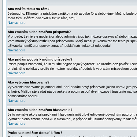
Ako vložím tému do fóra?
Jednoucho. Kliknete na príslušné tlačítko na obrazovke fóra alebo témy. Možno bude po
tohto fóra, Môžete hlasovať v tomto fóre, atd.
).
Návrat hore
Ako zmením alebo zmažem príspevok?
V prípade, že nie ste moderátor alebo administrátor, tak môžete upravovať alebo mazať
Vám malinký výstup textíku pod príspevkom, ktorý ukazuje, koľkokrát ste tento príspevo
užívatelia nemôžu príspevok zmazať, pokiaľ naň niekto už odpovedal.
Návrat hore
Ako pridám podpis k môjmu príspevku?
Pridať podpis znamená, že si musíte najprv nejaký vytvoriť. To urobíte cez položku
Nas
príslušného políčka v profile (je možné nepridávať podpis k vybratým príspevkom odstr
Návrat hore
Ako vytvorím hlasovanie?
Vytvorenie hlasovania je jednoduché. Keď pridáte nový príspevok (alebo upravujete prvý
ankety). Mali by ste zadať názov ankety a potom aspoň dve možnosti (nastavte napísa
administrátor boardu.
Návrat hore
Ako zmením alebo zmažem hlasovanie?
Je to rovnaké ako s príspevkami, hlasovania môžu byť editované pôvodným autorom, mod
vymazať alebo zmeniť položku v hlasovaní, v prípade už uskutočnenej voľby to tak môž
Návrat hore
Prečo sa nemôžem dostať k fóru?