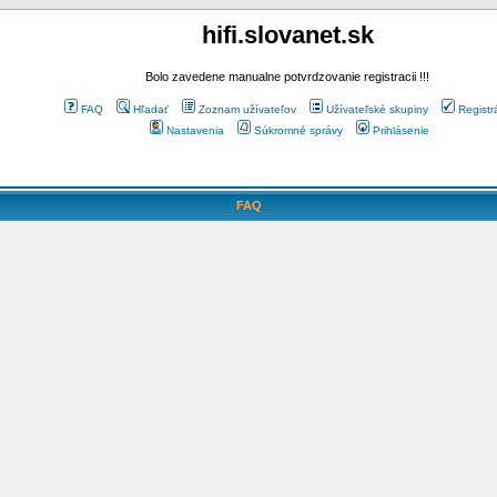
hifi.slovanet.sk
Bolo zavedene manualne potvrdzovanie registracii !!!
FAQ
Hľadať
Zoznam užívateľov
Užívateľské skupiny
Registr
Nastavenia
Súkromné správy
Prihlásenie
FAQ