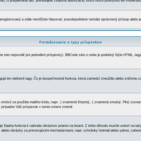
u, či prispievaniu atď. potrebujete zvláštnu autorizáciu, ktorú môže poskytnúť len moderátor 
e zaregistrovaný a stále nemôžete hlasovať, pravdepodobne nemáte oprávnený prístup alebo 
Formátovanie a typy príspevkov
e toto nepovoliť pre jednotlivé príspevky). BBCode sám o sebe je podobný štýlu HTML, tagy
gujú len niektoré tagy. Čo je
bezpečnostná
funkcia, ktorá zamedzí zneužitiu alebo zničeniu 
zu emócií za použitia malého kódu, napr. :) znamená šťastný, :( znamená smutný. Plný zozna
e prípadne Váš príspevok v tomto smere zmeniť.
 žiadna funkcia k nahratiu obrázkov priamo na board. Z tohto dôvodu musíte uviesť na taký
ca) alebo obrázky za preverujúcimi mechanizmami, napr. schránky hotmail alebo yahoo, zahe