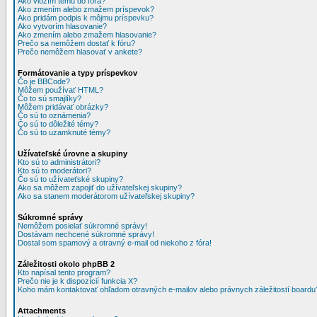
Ako vložím tému do fóra?
Ako zmením alebo zmažem príspevok?
Ako pridám podpis k môjmu príspevku?
Ako vytvorím hlasovanie?
Ako zmením alebo zmažem hlasovanie?
Prečo sa nemôžem dostať k fóru?
Prečo nemôžem hlasovať v ankete?
Formátovanie a typy príspevkov
Čo je BBCode?
Môžem používať HTML?
Čo to sú smajlíky?
Môžem pridávať obrázky?
Čo sú to oznámenia?
Čo sú to dôležité témy?
Čo sú to uzamknuté témy?
Užívateľské úrovne a skupiny
Kto sú to administrátori?
Kto sú to moderátori?
Čo sú to užívateťské skupiny?
Ako sa môžem zapojiť do užívateľskej skupiny?
Ako sa stanem moderátorom užívateľskej skupiny?
Súkromné správy
Nemôžem posielať súkromné správy!
Dostávam nechcené súkromné správy!
Dostal som spamový a otravný e-mail od niekoho z fóra!
Záležitosti okolo phpBB 2
Kto napísal tento program?
Prečo nie je k dispozícií funkcia X?
Koho mám kontaktovať ohľadom otravných e-mailov alebo právnych záležitostí boardu
Attachments