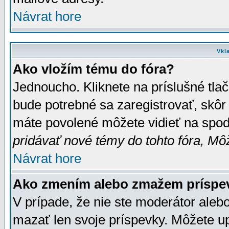
Návrat hore
Vkl
Ako vložím tému do fóra?
Jednoucho. Kliknete na príslušné tla
bude potrebné sa zaregistrovať, skôr 
máte povolené môžete vidieť na spodn
pridávať nové témy do tohto fóra, Môž
Návrat hore
Ako zmením alebo zmažem príspe
V prípade, že nie ste moderátor aleb
mazať len svoje príspevky. Môžete u