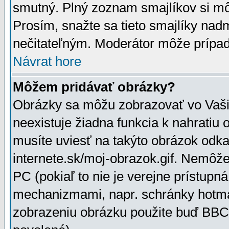
smutný. Plný zoznam smajlíkov si mô
Prosím, snažte sa tieto smajlíky nad
nečitateľným. Moderátor môže prípa
Návrat hore
Môžem pridávať obrázky?
Obrázky sa môžu zobrazovať vo Vaši
neexistuje žiadna funkcia k nahratiu
musíte uviesť na takýto obrázok odka
internete.sk/moj-obrazok.gif. Nemôž
PC (pokiaľ to nie je verejne prístupn
mechanizmami, napr. schránky hotmai
zobrazeniu obrázku použite buď BBCo