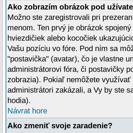
Ako zobrazím obrázok pod užíva
Možno ste zaregistrovali pri prezera
menom. Ten prvý je obrázok spojený 
hviezdičiek alebo kocočiek ukazujúcic
Vašu pozíciu vo fóre. Pod ním sa m
"postavička" (avatar), čo je vlastne 
administrátorovi fóra, či postavičky p
zobrazia). Pokiaľ nemôžete využívať 
administrátori zakázali, a Vy by ste 
hodia).
Návrat hore
Ako zmeniť svoje zaradenie?