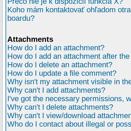
Prečo nie je k dispozícií funkcia X?
Koho mám kontaktovať ohľadom otrav
boardu?
Attachments
How do I add an attachment?
How do I add an attachment after the i
How do I delete an attachment?
How do I update a file comment?
Why isn't my attachment visible in th
Why can't I add attachments?
I've got the necessary permissions, 
Why can't I delete attachments?
Why can't I view/download attachme
Who do I contact about illegal or poss