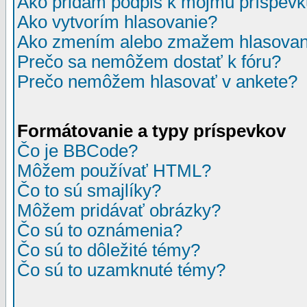
Ako pridám podpis k môjmu príspev
Ako vytvorím hlasovanie?
Ako zmením alebo zmažem hlasovan
Prečo sa nemôžem dostať k fóru?
Prečo nemôžem hlasovať v ankete?
Formátovanie a typy príspevkov
Čo je BBCode?
Môžem používať HTML?
Čo to sú smajlíky?
Môžem pridávať obrázky?
Čo sú to oznámenia?
Čo sú to dôležité témy?
Čo sú to uzamknuté témy?