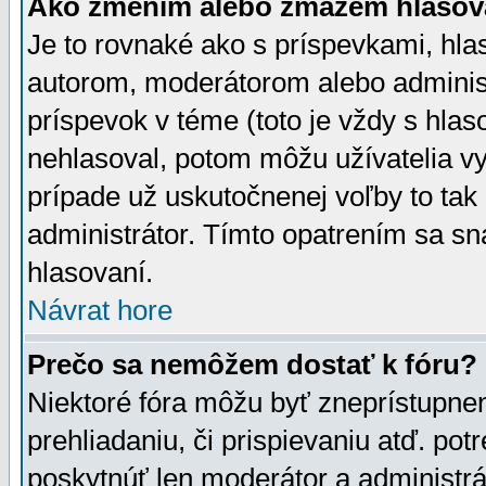
Ako zmením alebo zmažem hlasov
Je to rovnaké ako s príspevkami, h
autorom, moderátorom alebo administ
príspevok v téme (toto je vždy s hlas
nehlasoval, potom môžu užívatelia v
prípade už uskutočnenej voľby to tak
administrátor. Tímto opatrením sa sn
hlasovaní.
Návrat hore
Prečo sa nemôžem dostať k fóru?
Niektoré fóra môžu byť zneprístupnen
prehliadaniu, či prispievaniu atď. pot
poskytnúť len moderátor a administrát