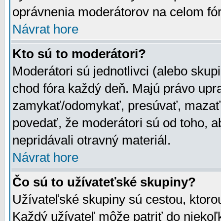
oprávnenia moderátorov na celom fór
Návrat hore
Kto sú to moderátori?
Moderátori sú jednotlivci (alebo skupi
chod fóra každý deň. Majú právo upr
zamykať/odomykať, presúvať, mazať a
povedať, že moderátori sú od toho, a
nepridávali otravný materiál.
Návrat hore
Čo sú to užívateťské skupiny?
Užívateľské skupiny sú cestou, ktoro
Každý užívateľ môže patriť do nieko