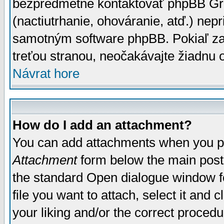
bezpredmetné kontaktovať phpBB Grou
(nactiutrhanie, ohováranie, atď.) ne
samotným software phpBB. Pokiaľ zaš
treťou stranou, neočakávajte žiadnu
Návrat hore
How do I add an attachment?
You can add attachments when you p
Attachment
form below the main post
the standard Open dialogue window fo
file you want to attach, select it and
your liking and/or the correct proced