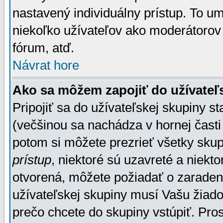
nastavený individuálny prístup. To u
niekoľko užívateľov ako moderátorov 
fórum, atď.
Návrat hore
Ako sa môžem zapojiť do užívateľ
Pripojiť sa do užívateľskej skupiny s
(večšinou sa nachádza v hornej časti 
potom si môžete prezrieť všetky sku
prístup
, niektoré sú uzavreté a niekt
otvorená, môžete požiadať o zaradeni
užívateľskej skupiny musí Vašu žiado
prečo chcete do skupiny vstúpiť. Pro