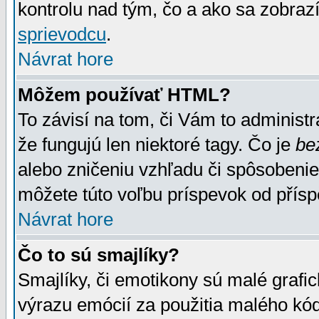
kontrolu nad tým, čo a ako sa zobrazí
sprievodcu
.
Návrat hore
Môžem používať HTML?
To závisí na tom, či Vám to administrá
že fungujú len niektoré tagy. Čo je
be
alebo zničeniu vzhľadu či spôsobeni
môžete túto voľbu príspevok od přís
Návrat hore
Čo to sú smajlíky?
Smajlíky, či emotikony sú malé grafic
výrazu emócií za použitia malého kód