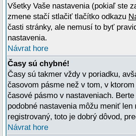
Všetky Vaše nastavenia (pokiaľ ste z
zmene stačí stlačiť tlačítko odkazu
N
časti stránky, ale nemusí to byť prav
nastavenia.
Návrat hore
Časy sú chybné!
Časy sú takmer vždy v poriadku, avša
časovom pásme než v tom, v ktorom s
časové pásmo v nastaveniach. Bert
podobné nastavenia môžu meniť len re
registrovaný, toto je dobrý dôvod, pre
Návrat hore