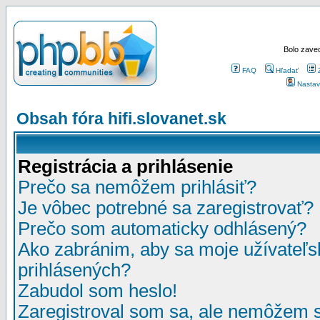
Bolo zaved
FAQ
Hľadať
Nastav
Obsah fóra hifi.slovanet.sk
Registrácia a prihlásenie
Prečo sa nemôžem prihlásiť?
Je vôbec potrebné sa zaregistrovať?
Prečo som automaticky odhlásený?
Ako zabránim, aby sa moje užívateľ
prihlásených?
Zabudol som heslo!
Zaregistroval som sa, ale nemôžem sa