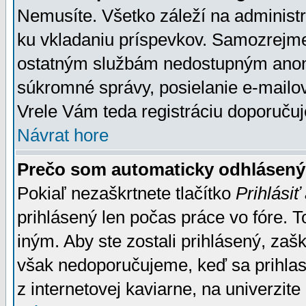
Nemusíte. Všetko záleží na administrá
ku vkladaniu príspevkov. Samozrejme
ostatným službám nedostupným anon
súkromné správy, posielanie e-mailov
Vrele Vám teda registráciu doporučuj
Návrat hore
Prečo som automaticky odhlásen
Pokiaľ nezaškrtnete tlačítko
Prihlásiť
prihlásený len počas práce vo fóre. 
iným. Aby ste zostali prihlásený, zaškr
však nedoporučujeme, keď sa prihlasuj
z internetovej kaviarne, na univerzite 