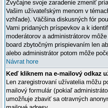
Zvyčajne svoje zaradenie zmeniť pr
Vašim užívateľským menom v témach 
vzhľade). Väčšina diskusných fór pou
Vami pridaných príspevkov a k identif
moderátorov a administrátorov môže 
board zbytočným prispievaním len aby
alebo administrátor potom môže počet
Návrat hore
Keď kliknem na e-mailový odkaz už
Len zaregistrovaní užívatelia môžu p
mailový formulár (pokiaľ administráto
umožňuje zbaviť sa otravných anonym
mailové adresy.