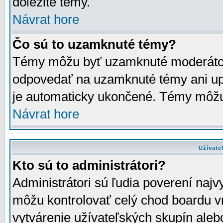
dôležité témy.
Návrat hore
Čo sú to uzamknuté témy?
Témy môžu byť uzamknuté moderáto
odpovedať na uzamknuté témy ani up
je automaticky ukončené. Témy môžu
Návrat hore
Užívate
Kto sú to administrátori?
Administrátori sú ľudia poverení najv
môžu kontrolovať celý chod boardu v
vytvárenie užívateľských skupín aleb