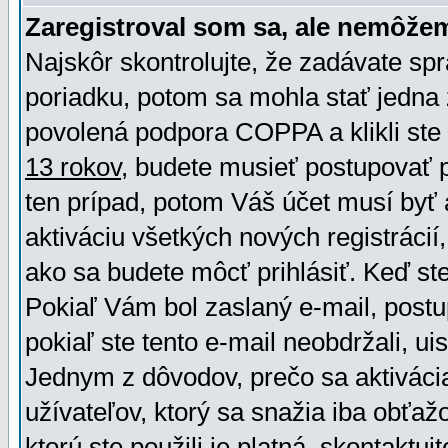
Zaregistroval som sa, ale nemôžem
Najskôr skontrolujte, že zadávate sp
poriadku, potom sa mohla stať jedna 
povolená podpora COPPA a klikli ste 
13 rokov
, budete musieť postupovať po
ten prípad, potom Váš účet musí byť 
aktiváciu všetkých nových registráci
ako sa budete môcť prihlásiť. Keď ste 
Pokiaľ Vám bol zaslaný e-mail, postu
pokiaľ ste tento e-mail neobdržali, ui
Jednym z dôvodov, prečo sa aktiváci
užívateľov, ktorý sa snažia iba obťažo
ktorú ste použili je platná, skontaktuj