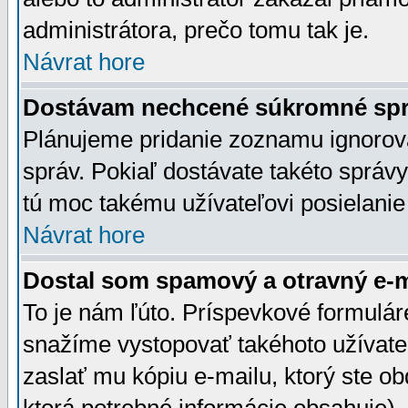
administrátora, prečo tomu tak je.
Návrat hore
Dostávam nechcené súkromné spr
Plánujeme pridanie zoznamu ignorov
správ. Pokiaľ dostávate takéto správy
tú moc takému užívateľovi posielanie
Návrat hore
Dostal som spamový a otravný e-ma
To je nám ľúto. Príspevkové formulá
snažíme vystopovať takéhoto užívateľ
zaslať mu kópiu e-mailu, ktorý ste obdr