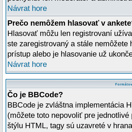
Návrat hore
Prečo nemôžem hlasovať v ankete
Hlasovať môžu len registrovaní užívat
ste zaregistrovaný a stále nemôžet
prístup alebo je hlasovanie už ukonč
Návrat hore
Formátov
Čo je BBCode?
BBCode je zvláštna implementácia HT
(môžete toto nepovoliť pre jednotli
štýlu HTML, tagy sú uzavreté v hrana