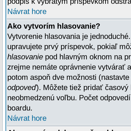
podpis k vybratým príspevkom odstrá
Návrat hore
Ako vytvorím hlasovanie?
Vytvorenie hlasovania je jednoduché.
upravujete prvý príspevok, pokiaľ môž
hlasovanie
pod hlavným oknom na prid
zrejme nemáte oprávnenie vytvárať an
potom aspoň dve možnosti (nastavte 
odpoveď
). Môžete tiež pridať časový
neobmedzenú voľbu. Počet odpovedí, 
boardu.
Návrat hore