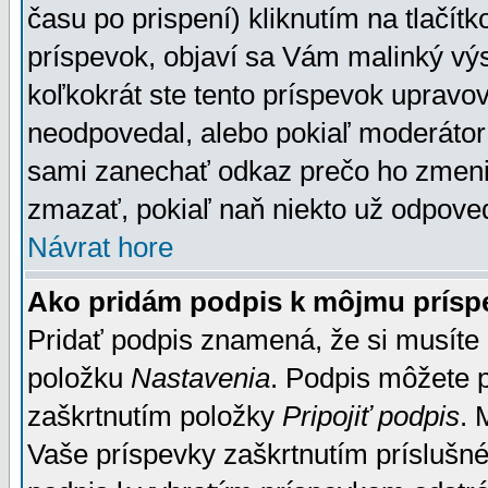
času po prispení) kliknutím na tlačít
príspevok, objaví sa Vám malinký výs
koľkokrát ste tento príspevok upravova
neodpovedal, alebo pokiaľ moderátor č
sami zanechať odkaz prečo ho zmenil
zmazať, pokiaľ naň niekto už odpoved
Návrat hore
Ako pridám podpis k môjmu prísp
Pridať podpis znamená, že si musíte n
položku
Nastavenia
. Podpis môžete 
zaškrtnutím položky
Pripojiť podpis
. 
Vaše príspevky zaškrtnutím príslušné